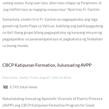
walang asawa, Kung saan tayo, doon tayo nilagay ng Panginoon, at
‘pag faithful tayo ay magiging masaya tayo.”
Ayon kay Fr. Gaston.
Samantala, sinabi rin ni Fr. Gaston na nagpapatuloy ang mga
gawain ng Santo Papa sa Vatican, kabilang ang pakikipagpulong
sa iba’t ibang grupo bilang pagpapatuloy ng kanyang misyon ng
pagpapalakas sa pananampalataya at pagkakaisa ng Simbahan
sa buong mundo.
CBCP Katipunan Formation, ilulunsad ng AVPP
Reyn Letran - Ibañez
Friday, August 7, 2026 10:28 am
3,745 total views
Nakatakdang ilunsad ng Apostolic Vicariate of Puerto Princesa
(AVPP) ang CBCP Katipunan Formation Program for Good