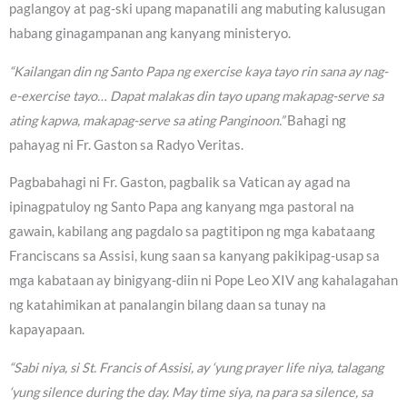
paglangoy at pag-ski upang mapanatili ang mabuting kalusugan
habang ginagampanan ang kanyang ministeryo.
“Kailangan din ng Santo Papa ng exercise kaya tayo rin sana ay nag-
e-exercise tayo… Dapat malakas din tayo upang makapag-serve sa
ating kapwa, makapag-serve sa ating Panginoon.”
Bahagi ng
pahayag ni Fr. Gaston sa Radyo Veritas.
Pagbabahagi ni Fr. Gaston, pagbalik sa Vatican ay agad na
ipinagpatuloy ng Santo Papa ang kanyang mga pastoral na
gawain, kabilang ang pagdalo sa pagtitipon ng mga kabataang
Franciscans sa Assisi, kung saan sa kanyang pakikipag-usap sa
mga kabataan ay binigyang-diin ni Pope Leo XIV ang kahalagahan
ng katahimikan at panalangin bilang daan sa tunay na
kapayapaan.
“Sabi niya, si St. Francis of Assisi, ay ‘yung prayer life niya, talagang
‘yung silence during the day. May time siya, na para sa silence, sa