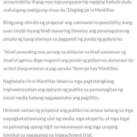
accountability. Kapag may mga pangyayaring nagiging kaduda-duda,
mahalagang mabigyang-linaw ito.”
Dagdag pa ni Mantillas.
Binigyang-diin din ng propesor ang command responsibility, kung
saan sinabi niyang hindi maaaring ihiwalay ang pananagutan ng
pinuno ng isang ahensya sa paggamit ng pondo ng gobyerno.
“Hindi puwedeng may perang na-disburse na hindi nalalaman ng
head of agency. Bago magamit ang pondo ng gobyerno, dumaraan ito
sa iba’t ibang proseso at pag-apruba.”
Ayon pa kay Mantillas.
Nagbabala rin si Mantillas laban sa mga pagtatangkang
impluwensyahan ang opinyon ng publiko sa pamamagitan ng
social media habang nagpapatuloy ang paglilitis.
Hinimok naman ng propesor ang publiko na umasa lamang sa mga
mapagkakatiwalaang ulat ng media, mga eksperto, at mga legal
na paliwanag upang higit na maunawaan ang mga usaping
teknikal sa nagaganap na impeachment trial.