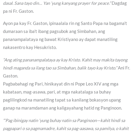
dasal. Sana tayo din… Yan ‘yung kanyang prayer for peace.”
Dagdag
pa ni Fr. Gaston.
Ayon pa kay Fr. Gaston, ipinaalala rin ng Santo Papa na bagama’t
dumaraan sa iba’t ibang pagsubok ang Simbahan, ang
pananampalataya ng bawat Kristiyano ay dapat manatiling
nakasentro kay Hesukristo.
“Ang ating pananampalataya ay kay Kristo. Kahit may makita tayong
hindi maganda sa ilang tao sa Simbahan, balik tayo kay Kristo.”
Ani Fr.
Gaston.
Pagbabahagi ng Pari, hinikayat din ni Pope Leo XIV ang mga
kabataan, mag-asawa, pari, at mga nakatalaga sa buhay
paglilingkod na manatiling tapat sa kanilang bokasyon upang
ganap na maramdaman ang kaligayahang hatid ng Panginoon.
“‘Pag ibinigay natin ‘yung buhay natin sa Panginoon—kahit hindi sa
pagpapari o sa pagmamadre, kahit sa pag-aasawa, sa pamilya, o kahit