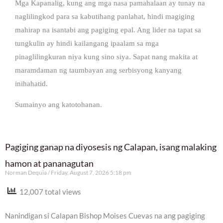
Mga Kapanalig, kung ang mga nasa pamahalaan ay tunay na
naglilingkod para sa kabutihang panlahat, hindi magiging
mahirap na isantabi ang pagiging epal. Ang lider na tapat sa
tungkulin ay hindi kailangang ipaalam sa mga
pinaglilingkuran niya kung sino siya. Sapat nang makita at
maramdaman ng taumbayan ang serbisyong kanyang
inihahatid.
Sumainyo ang katotohanan.
Pagiging ganap na diyosesis ng Calapan, isang malaking
hamon at pananagutan
Norman Dequia
Friday, August 7, 2026 5:18 pm
12,007 total views
Nanindigan si Calapan Bishop Moises Cuevas na ang pagiging