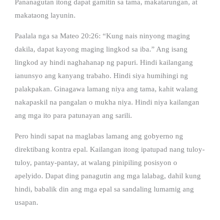
Pananagutan itong dapat gamitin sa tama, makatarungan, at
makataong layunin.
Paalala nga sa Mateo 20:26: “Kung nais ninyong maging
dakila, dapat kayong maging lingkod sa iba.” Ang isang
lingkod ay hindi naghahanap ng papuri. Hindi kailangang
ianunsyo ang kanyang trabaho. Hindi siya humihingi ng
palakpakan. Ginagawa lamang niya ang tama, kahit walang
nakapaskil na pangalan o mukha niya. Hindi niya kailangan
ang mga ito para patunayan ang sarili.
Pero hindi sapat na maglabas lamang ang gobyerno ng
direktibang kontra epal. Kailangan itong ipatupad nang tuloy-
tuloy, pantay-pantay, at walang pinipiling posisyon o
apelyido. Dapat ding panagutin ang mga lalabag, dahil kung
hindi, babalik din ang mga epal sa sandaling lumamig ang
usapan.