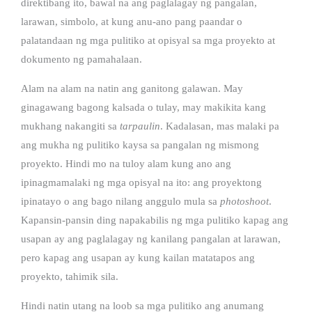
direktibang ito, bawal na ang paglalagay ng pangalan,
larawan, simbolo, at kung anu-ano pang paandar o
palatandaan ng mga pulitiko at opisyal sa mga proyekto at
dokumento ng pamahalaan.
Alam na alam na natin ang ganitong galawan. May
ginagawang bagong kalsada o tulay, may makikita kang
mukhang nakangiti sa
tarpaulin
. Kadalasan, mas malaki pa
ang mukha ng pulitiko kaysa sa pangalan ng mismong
proyekto. Hindi mo na tuloy alam kung ano ang
ipinagmamalaki ng mga opisyal na ito: ang proyektong
ipinatayo o ang bago nilang anggulo mula sa
photoshoot
.
Kapansin-pansin ding napakabilis ng mga pulitiko kapag ang
usapan ay ang paglalagay ng kanilang pangalan at larawan,
pero kapag ang usapan ay kung kailan matatapos ang
proyekto, tahimik sila.
Hindi natin utang na loob sa mga pulitiko ang anumang