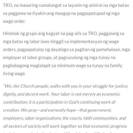
TRO, na maaaring sumalungat sa layunin ng umiiral na mga batas
sa paggawa na tiyakin ang maagap na pagpapatupad ng mga
wage order.
Hinimok ng grupo ang kagyat na pag-alis sa TRO, paggalang sa
mga batas ng labor laws hinggil sa implementasyon ng wage
orders, pagpapatuloy ng dayalogo sa pagitan ng pamahalaan, mga
employer at labor groups, at pagsusulong ng mga tunay na
pagbabagong maglalapit sa minimum wage sa tunay na family
living wage.
“We, the Church people, walks with you in your struggle for justice,
dignity, and decent work. Your labor is not merely an economic
contribution; it is a participation in God’s continuing work of
creation. We pray—and earnestly hope—that government,
employers, labor organizations, the courts, faith communities, and
all sectors of society will work together so that economic progress