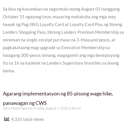
Sa bisa ng kasunduan na nagsimula noong August 01 hanggang
October 31 ngayong taon, maaaring makakuha ang mga may
hawak ng Pag-IBIG Loyalty Card at Loyalty Card Plus ng libreng
Landers Shopping Pass, libreng Landers Premium Membership sa
minimum na single-receipt purchase na 3-thousand pesos, at
pagkakataong mag-upgrade sa Executive Membership sa
halagang 300-pesos lamang, magagamit ang mga benepisyong
ito sa 16 na kalahok na Landers Superstore branches sa buong
bansa.
Agarang implementasyon ng 85-pisong wage hike,
panawagan ng CWS
Jerry Maya Figarola
Friday, August 7, 2026 2:40 pm
4,331 total views