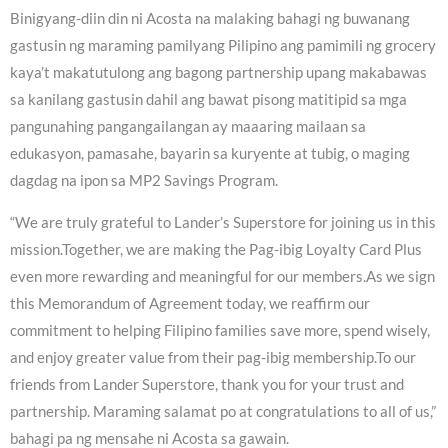
Binigyang-diin din ni Acosta na malaking bahagi ng buwanang
gastusin ng maraming pamilyang Pilipino ang pamimili ng grocery
kaya’t makatutulong ang bagong partnership upang makabawas
sa kanilang gastusin dahil ang bawat pisong matitipid sa mga
pangunahing pangangailangan ay maaaring mailaan sa
edukasyon, pamasahe, bayarin sa kuryente at tubig, o maging
dagdag na ipon sa MP2 Savings Program.
“We are truly grateful to Lander’s Superstore for joining us in this
mission.Together, we are making the Pag-ibig Loyalty Card Plus
even more rewarding and meaningful for our members.As we sign
this Memorandum of Agreement today, we reaffirm our
commitment to helping Filipino families save more, spend wisely,
and enjoy greater value from their pag-ibig membership.To our
friends from Lander Superstore, thank you for your trust and
partnership. Maraming salamat po at congratulations to all of us,”
bahagi pa ng mensahe ni Acosta sa gawain.