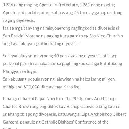
1936 nang maging Apostolic Prefecture, 1961 nang maging
Apostolic Vicariate, at makalipas ang 75 taon ay ganap na itong
naging diyosesis.
Isa sa mga tanyang na misyonerong naglingkod sa diyosesis si
San Ezekiel Moreno na naging kura paroko ng Sto Nino Church o
ang kasalukuyang cathedral ng diyosesis.
Sa kasalukuyan, mayroong 40 parokya ang diyosesis at isang
personal parish na nakatuon sa paglilingkod sa mga katutubong
Mangyan sa lugar.
Sa kabuuang populasyon ng lalawigan na halos isang milyon,
mahigit sa 800,000 dito ay mga Katoliko.
Pinangunahan ni Papal Nuncio to the Philippines Archbishop
Charles Brown ang pagluklok kay Bishop Cuevas bilang kauna-
unahang obispo ng diyosesis, katuwang si Lipa Archbishop Gilbert
Garcera, pangulo ng Catholic Bishops’ Conference of the