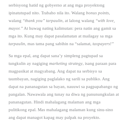
serbisyong hatid ng gobyerno at ang mga proyektong
ipinatutupad nito. Trabaho nila ito. Walang
bonus points
,
walang
“thank you”
tarpaulin
, at lalong walang
“with love,
mayor.”
At huwag nating kalimutan: pera natin ang gamit sa
mga ito. Kung may dapat pasalamatan at mailagay sa mga
tarpaulin
, mas tama pang sabihin na “salamat,
taxpayers!”
Sa mga epal, ang dapat sana’y simpleng pagtupad sa
tungkulin ay nagiging
marketing strategy
, isang paraan para
magpasikat at magyabang. Ang dapat na serbisyo sa
taumbayan, nagiging paglalako ng sarili sa publiko. Ang
dapat na pananagutan sa bayan, nauuwi sa pagpapabango ng
pangalan. Nawawala ang tunay na diwa ng panunungkulan at
pananagutan. Hindi mahalagang malaman ang mga
pulitikong epal. Mas mahalagang malaman kung sinu-sino
ang dapat managot kapag may palpak na proyekto.