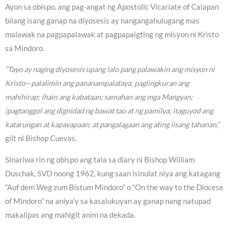
Ayon sa obispo, ang pag-angat ng Apostolic Vicariate of Calapan
bilang isang ganap na diyosesis ay nangangahulugang mas
malawak na pagpapalawak at pagpapaigting ng misyon ni Kristo
sa Mindoro.
“Tayo ay naging diyosesis upang lalo pang palawakin ang misyon ni
Kristo—palalimin ang pananampalataya; paglingkuran ang
mahihirap; ihain ang kabataan; samahan ang mga Mangyan;
ipagtanggol ang dignidad ng bawat tao at ng pamilya; itaguyod ang
katarungan at kapayapaan; at pangalagaan ang ating iisang tahanan,”
giit ni Bishop Cuevas.
Sinariwa rin ng obispo ang tala sa diary ni Bishop William
Duschak, SVD noong 1962, kung saan isinulat niya ang katagang
“Auf dem Weg zum Bistum Mindoro” o “On the way to the Diocese
of Mindoro” na aniya’y sa kasalukuyan ay ganap nang natupad
makalipas ang mahigit anim na dekada.