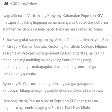
4,004 total views
Nagbalik na sa Vatican ang Kanyang Kabanalan Pope Leo XIV
matapos ang ilang linggong pamamahinga sa Castel Gandolfo, na
summer residence ng mga Santo Papa na nasa labas ng Roma.
Sa kanyang ulat sa programang Veritas Pilipinas, ibinahagi ni Rev.
Fr. Gregory Ramon Gaston, Rector ng Pontificio Collegio Filipino
sa Roma at Vatican Correspondent ng Radio Veritas, na naging
mahalaga ang maikling bakasyon ng Santo Papa upang
makapagpahinga, makapagdasal, at makapagtuon sa mga
nakabinbing gawain.
Ayon kay Fr. Gaston, mahalaga rin ang pangangalaga sa
kalusugan bilang bahagi ng paglilingkod sa Diyos at sa kapwa.
Ibinahagi rin ng Pari na tulad ni Pope Leo XIV na regular na
naglalaro ng tennis, maging si St. John Paul II ay kilala sa