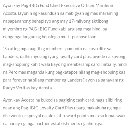
Ayon kay Pag-IBIG Fund Chief Executive Officer Marilene
Acosta, layunin ng kasunduan na mabigyan ng mas maraming
napapanahong benepisyo ang may 17-milyong aktibong
miyembro ng PAG-IBIG Fund kabilang ang mga hindi pa
nangangailangan ng housing o multi-purpose loan.
“Sa ating mga pag-ibig members, pumunta na kayo dito sa
Landers, dalhin nyo ang iyong loyalty card plus, pwede na kayong
mag-shopping kahit wala kayo ng membership card. Initially, hindi
na.Pero mas maganda kung pagkatapos nilang mag-shopping kasi
para forever na silang member ng Landers,” ayon sa panayam ng
Radyo Veritas kay Acosta.
Ayon kay Acosta na bukod sa pagiging cash card, nagsisilbi ring
daan ang Pag-IBIG Loyalty Card Plus upang makakuha ng mga
diskwento, espesyal na alok, at reward points mula sa lumalawak
na hanay ng mga partner establishments ng ahensya.