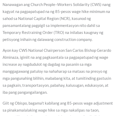
Nanawagan ang Church People–Workers Solidarity (CWS) nang
kagyat na pagpapatupad na ng 85-pesos wage hike minimum na
sahod sa National Capital Region (NCR), kasunod ng
pansamantalang pagpigil sa implementasyon nito dahil sa
Temporary Restraining Order (TRO) na inilabas kaugnay ng
petisyong inihain ng dalawang construction company.
Ayon kay CWS National Chairperson San Carlos Bishop Gerardo
Alminaza, iginiit na ang pagkaantala sa pagpapatupad ng wage
increase ay nagdudulot ng dagdag na pasanin sa mga
manggagawang patuloy na nahaharap sa mataas na presyo ng
mga pangunahing bilihin, mababang kita, at tumitinding gastusin
sa pagkain, transportasyon, pabahay, kalusugan, edukasyon, at
iba pang pangangailangan.
Giit ng Obispo, bagama’t kabilang ang 85-pesos wage adjustment
sa pinakamalalaking wage hike sa mga nakalipas na taon,