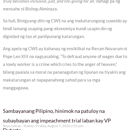
truly becomes inclusive, just, and life-giving for all,”
bahagi pa ng
mensahe ni Bishop Alminaza.
Sa huli, Binigyang-diin ng CWS na ang makatarungang suweldo ay
hindi lamang usaping pang-ekonomiya kundi usapin din ng
dignidad ng tao at panlipunang katarungan.
Ang apela ng CWS ay kahanay ng ensiklikal na Rerum Novarum ni
Pope Leo XIII na nagsasabing, “To defraud anyone of wages due to
a lowly worker is a crime which cries to the anger of heaven,”
bilang paalala sa moral na pananagutan ng lipunan na tiyakin ang
makatarungan at napapanahong sahod para sa mga
manggagawa.
Sambayanang Pilipino, hinimok na patuloy na
subaybayan ang impeachment trial laban kay VP
Reyn Letran - Ibañez
Friday, August 7, 2026 2:01 pm
Duterte