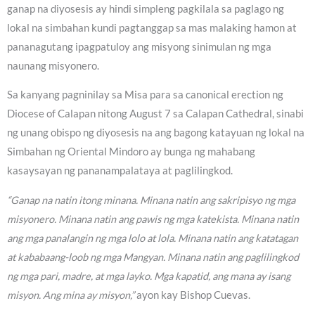
ganap na diyosesis ay hindi simpleng pagkilala sa paglago ng
lokal na simbahan kundi pagtanggap sa mas malaking hamon at
pananagutang ipagpatuloy ang misyong sinimulan ng mga
naunang misyonero.
Sa kanyang pagninilay sa Misa para sa canonical erection ng
Diocese of Calapan nitong August 7 sa Calapan Cathedral, sinabi
ng unang obispo ng diyosesis na ang bagong katayuan ng lokal na
Simbahan ng Oriental Mindoro ay bunga ng mahabang
kasaysayan ng pananampalataya at paglilingkod.
“Ganap na natin itong minana. Minana natin ang sakripisyo ng mga
misyonero. Minana natin ang pawis ng mga katekista. Minana natin
ang mga panalangin ng mga lolo at lola. Minana natin ang katatagan
at kababaang-loob ng mga Mangyan. Minana natin ang paglilingkod
ng mga pari, madre, at mga layko. Mga kapatid, ang mana ay isang
misyon. Ang mina ay misyon,”
ayon kay Bishop Cuevas.