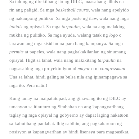
Sa tulong ng direktibang ito ng DILG, inaasahang lilinis na
rin ang paligid. Sa mga
basketball courts
, wala nang apelyido
ng nakaupong pulitiko. Sa mga poste ng ilaw, wala nang mga
initials
ng opisyal. Sa mga
tarpaulin
, wala na ang malaking
mukha ng pulitiko. Sa mga ayuda, walang tatak ng
logo
o
larawan ang mga sisidlan na para bang kampanya. Sa mga
permits
at papeles, wala nang pagkakakilanlan ng sinumang
opisyal. Higit sa lahat, wala nang makikitang
tarpaulin
na
nagsasabing mga proyekto iyon ni
mayor
o ni
congressman
.
Una sa lahat, hindi galing sa bulsa nila ang ipinampagawa sa
mga ito. Pera natin!
Kung tunay na maipatutupad, ang ginawang ito ng DILG ay
umaayon sa itinuturo ng Simbahan na ang kapangyarihang
taglay ng mga opisyal ng gobyerno ay dapat laging nakatuon
sa kabutihang panlahat.
Ibig sabihin, ang pagkakaroon ng
posisyon at kapangyarihan ay hindi lisensya para magpasikat.