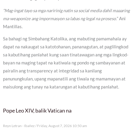
“Mag-ingat tayo sa mga naririnig natin sa social media dahil maaaring
ma-weaponize ang impormasyon sa labas ng legal na proseso.
” Ani
Mantillas.
Sa bahagi ng Simbahang Katolika, ang mabuting pamamahala ay
dapat na nakaugat sa katotohanan, pananagutan, at paglilingkod
sa kabutihang panlahat kung saan tinatawagan ang mga lingkod-
bayan na maging tapat na katiwala ng pondo ng sambayanan at
pairalin ang transparency at integridad sa kanilang
panunungkulan, upang mapanatili ang tiwala ng mamamayan at
maisulong ang tunay na katarungan at kabutihang panlahat.
Pope Leo XIV, balik Vatican na
Reyn Letran - Ibañez
Friday, August 7, 2026 10:50 am