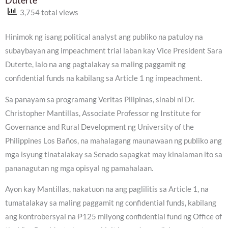
3,754 total views
Hinimok ng isang political analyst ang publiko na patuloy na
subaybayan ang impeachment trial laban kay Vice President Sara
Duterte, lalo na ang pagtalakay sa maling paggamit ng
confidential funds na kabilang sa Article 1 ng impeachment.
Sa panayam sa programang Veritas Pilipinas, sinabi ni Dr.
Christopher Mantillas, Associate Professor ng Institute for
Governance and Rural Development ng University of the
Philippines Los Baños, na mahalagang maunawaan ng publiko ang
mga isyung tinatalakay sa Senado sapagkat may kinalaman ito sa
pananagutan ng mga opisyal ng pamahalaan.
Ayon kay Mantillas, nakatuon na ang paglilitis sa Article 1, na
tumatalakay sa maling paggamit ng confidential funds, kabilang
ang kontrobersyal na ₱125 milyong confidential fund ng Office of