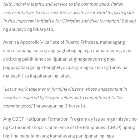
faith, moral integrity, and service to the common good. Parish
representatives from across the vicariate are invited to participate
in this important initiative for Christian and civic formation.”
Bahagi
ng anunsyo ng bikaryato.
Ayon sa Apostolic Vicariate of Puerto Princesa, mahalagang
sama-samang isulong ang paghubog ng mga mamamayang may
aktibong pakikilahok sa lipunan at ginagabayan ng mga
pagpapahalaga ng Ebanghelyo upang magkaroon ng tunay na
malasakit sa kapakanan ng lahat.
“Let us work together in forming citizens whose engagement in
society is inspired by Gospel values and a commitment to the
common good,”
Panawagan ng Bikaryato.
Ang CBCP Katipunan Formation Program ay isa sa mga inisyatibo
ng Catholic Bishops’ Conference of the Philippines (CBCP) upang
higit na mapalalim ang kamalayang panlipunan ng mga