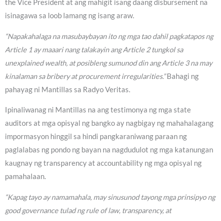
the Vice President at ang mahigit isang daang disbursement na
isinagawa sa loob lamang ng isang araw.
“Napakahalaga na masubaybayan ito ng mga tao dahil pagkatapos ng
Article 1 ay maaari nang talakayin ang Article 2 tungkol sa
unexplained wealth, at posibleng sumunod din ang Article 3 na may
kinalaman sa bribery at procurement irregularities.”
Bahagi ng
pahayag ni Mantillas sa Radyo Veritas.
Ipinaliwanag ni Mantillas na ang testimonya ng mga state
auditors at mga opisyal ng bangko ay nagbigay ng mahahalagang
impormasyon hinggil sa hindi pangkaraniwang paraan ng
paglalabas ng pondo ng bayan na nagdudulot ng mga katanungan
kaugnay ng transparency at accountability ng mga opisyal ng
pamahalaan.
“Kapag tayo ay namamahala, may sinusunod tayong mga prinsipyo ng
good governance tulad ng rule of law, transparency, at