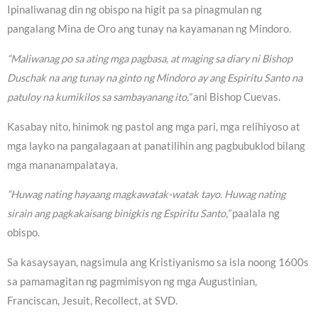
Ipinaliwanag din ng obispo na higit pa sa pinagmulan ng
pangalang Mina de Oro ang tunay na kayamanan ng Mindoro.
“Maliwanag po sa ating mga pagbasa, at maging sa diary ni Bishop
Duschak na ang tunay na ginto ng Mindoro ay ang Espiritu Santo na
patuloy na kumikilos sa sambayanang ito,”
ani Bishop Cuevas.
Kasabay nito, hinimok ng pastol ang mga pari, mga relihiyoso at
mga layko na pangalagaan at panatilihin ang pagbubuklod bilang
mga mananampalataya.
“Huwag nating hayaang magkawatak-watak tayo. Huwag nating
sirain ang pagkakaisang binigkis ng Espiritu Santo,”
paalala ng
obispo.
Sa kasaysayan, nagsimula ang Kristiyanismo sa isla noong 1600s
sa pamamagitan ng pagmimisyon ng mga Augustinian,
Franciscan, Jesuit, Recollect, at SVD.