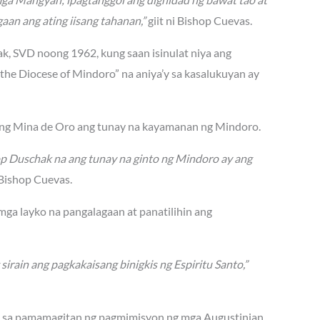
aan ang ating iisang tahanan,”
giit ni Bishop Cuevas.
hak, SVD noong 1962, kung saan isinulat niya ang
he Diocese of Mindoro” na aniya’y sa kasalukuyan ay
lang Mina de Oro ang tunay na kayamanan ng Mindoro.
op Duschak na ang tunay na ginto ng Mindoro ay ang
Bishop Cuevas.
 mga layko na pangalagaan at panatilihin ang
ain ang pagkakaisang binigkis ng Espiritu Santo,”
0s sa pamamagitan ng pagmimisyon ng mga Augustinian,