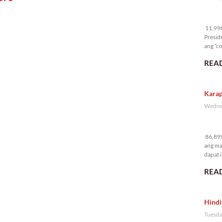
11
11,998 
Presid
ang “co
READ
Karap
Wednes
86
86,899
ang ma
dapat i
READ
Hindi
Tuesda