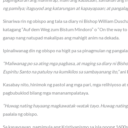
ng pamilya; itaguyod ang katarungan at kapayapaan; at pangalag
Sinariwa rin ng obispo ang tala sa diary ni Bishop William Dusc
katagang “Auf dem Weg zum Bistum Mindoro” o “On the way to t
ganap nang natupad makalipas ang mahigit anim na dekada.
Ipinaliwanag din ng obispo na higit pa sa pinagmulan ng panga
“Maliwanag po sa ating mga pagbasa, at maging sa diary ni Bish
Espiritu Santo na patuloy na kumikilos sa sambayanang ito,”
ani 
Kasabay nito, hinimok ng pastol ang mga pari, mga relihiyoso at
pagbubuklod bilang mga mananampalataya.
“Huwag nating hayaang magkawatak-watak tayo. Huwag nating sir
paalala ng obispo.
Sa kasaysayan, nagsimula ang Kristiyanismo sa isla noong 160