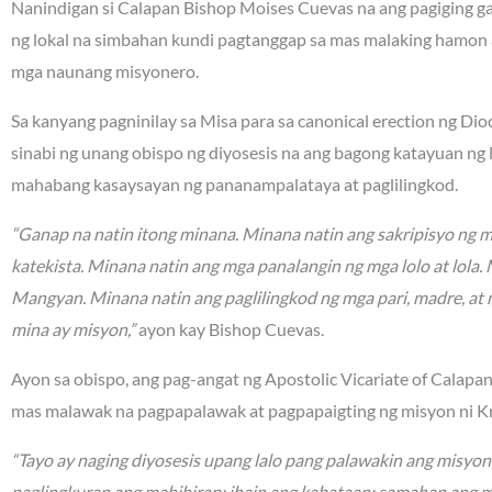
Nanindigan si Calapan Bishop Moises Cuevas na ang pagiging gan
ng lokal na simbahan kundi pagtanggap sa mas malaking hamon 
mga naunang misyonero.
Sa kanyang pagninilay sa Misa para sa canonical erection ng Di
sinabi ng unang obispo ng diyosesis na ang bagong katayuan ng
mahabang kasaysayan ng pananampalataya at paglilingkod.
“Ganap na natin itong minana. Minana natin ang sakripisyo ng 
katekista. Minana natin ang mga panalangin ng mga lolo at lola
Mangyan. Minana natin ang paglilingkod ng mga pari, madre, at 
mina ay misyon,”
ayon kay Bishop Cuevas.
Ayon sa obispo, ang pag-angat ng Apostolic Vicariate of Calapa
mas malawak na pagpapalawak at pagpapaigting ng misyon ni Kr
“Tayo ay naging diyosesis upang lalo pang palawakin ang misyo
paglingkuran ang mahihirap; ihain ang kabataan; samahan ang 