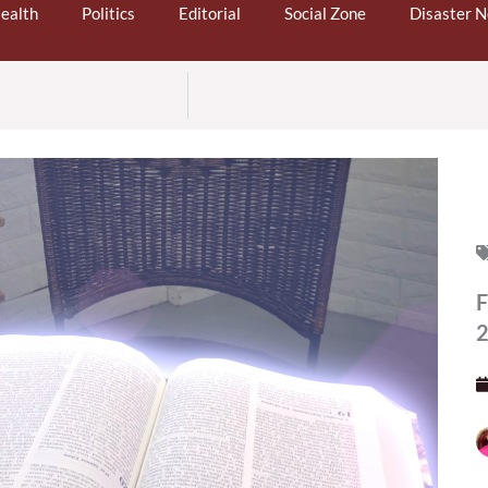
ealth
Politics
Editorial
Social Zone
Disaster 
F