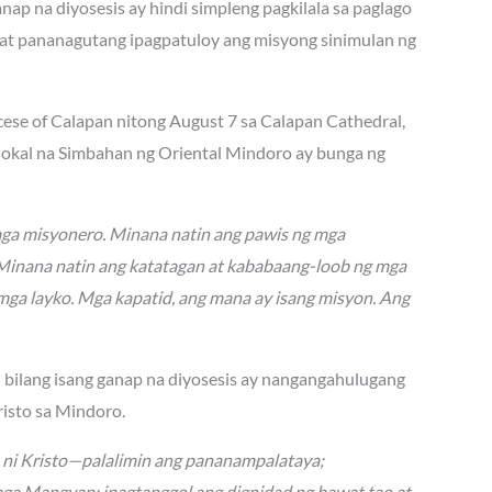
ap na diyosesis ay hindi simpleng pagkilala sa paglago
at pananagutang ipagpatuloy ang misyong sinimulan ng
ocese of Calapan nitong August 7 sa Calapan Cathedral,
 lokal na Simbahan ng Oriental Mindoro ay bunga ng
mga misyonero. Minana natin ang pawis ng mga
. Minana natin ang katatagan at kababaang-loob ng mga
mga layko. Mga kapatid, ang mana ay isang misyon. Ang
n bilang isang ganap na diyosesis ay nangangahulugang
isto sa Mindoro.
n ni Kristo—palalimin ang pananampalataya;
mga Mangyan; ipagtanggol ang dignidad ng bawat tao at