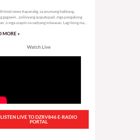
1,930 total views
0 total views Kapanalig, sa anumang hakbang.,
g gagawin., polisiyang ipapatupad.,mga pangakong
an, o mga usapin na sadyang iniiwasan. Lagi itong may
 Hindi ibig sabihin,
 MORE »
Watch Live
LISTEN LIVE TO DZRV846 E-RADIO
PORTAL