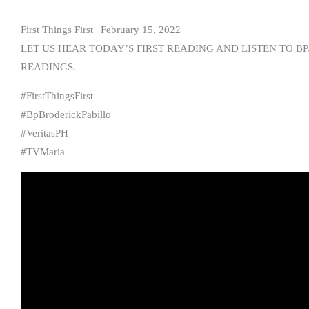
First Things First | February 15, 2022
LET US HEAR TODAY’S FIRST READING AND LISTEN TO BP
READINGS.
#FirstThingsFirst
#BpBroderickPabillo
#VeritasPH
#TVMaria