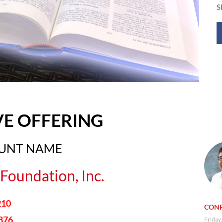
S
VE OFFERING
OUNT NAME
Foundation, Inc.
210
CONF
876
Friday