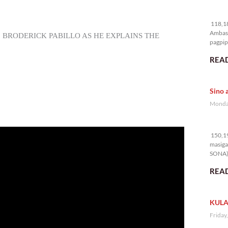
11
118,18
Ambass
. BRODERICK PABILLO AS HE EXPLAINS THE
pagpipi
READ
Sino 
Monday
15
150,19
masiga
SONA) 
READ
KULA
Friday