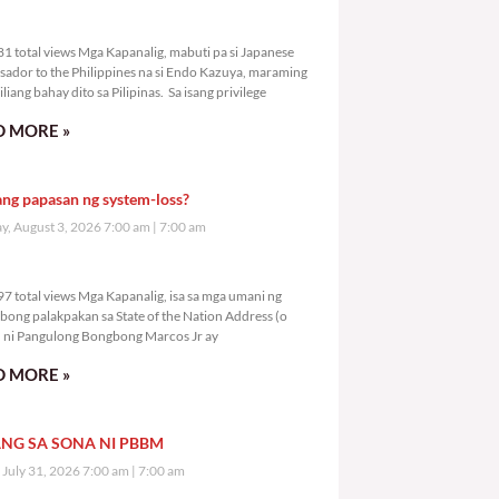
8,181 total views
1 total views Mga Kapanalig, mabuti pa si Japanese
ador to the Philippines na si Endo Kazuya, maraming
liang bahay dito sa Pilipinas. Sa isang privilege
 MORE »
ang papasan ng system-loss?
, August 3, 2026 7:00 am
7:00 am
0,197 total views
7 total views Mga Kapanalig, isa sa mga umani ng
bong palakpakan sa State of the Nation Address (o
ni Pangulong Bongbong Marcos Jr ay
 MORE »
NG SA SONA NI PBBM
, July 31, 2026 7:00 am
7:00 am