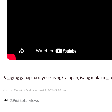
Pagiging ganap na diyosesis ng Calapan, isang malaking
Norman Dequia
Friday, August 7, 2026 5:18 pm
2,965 total views