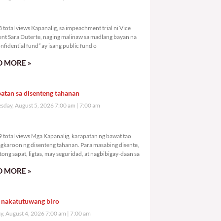
,998 total views
total views Kapanalig, sa impeachment trial ni Vice
ent Sara Duterte, naging malinaw sa madlang bayan na
nfidential fund” ay isang public fund o
 MORE »
atan sa disenteng tahanan
day, August 5, 2026 7:00 am
7:00 am
,899 total views
 total views Mga Kapanalig, karapatan ng bawat tao
gkaroon ng disenteng tahanan. Para masabing disente,
tong sapat, ligtas, may seguridad, at nagbibigay-daan sa
 MORE »
 nakatutuwang biro
y, August 4, 2026 7:00 am
7:00 am