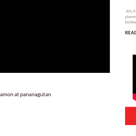
30
301,93
planon
binitiw
kulang.
READ
 hamon at pananagutan