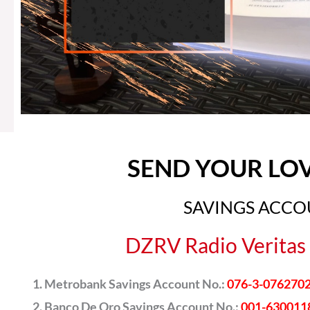
SEND YOUR LO
SAVINGS ACC
DZRV Radio Veritas 
Metrobank Savings Account No.:
076-3-076270
Banco De Oro Savings Account No.:
001-630011