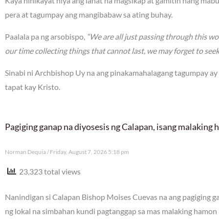
Kaya hinikayat niya ang lahat na magsikap at gamitin nang mabu
pera at tagumpay ang mangibabaw sa ating buhay.
Paalala pa ng arsobispo,
“We are all just passing through this worl
our time collecting things that cannot last, we may forget to see
Sinabi ni Archbishop Uy na ang pinakamahalagang tagumpay ay
tapat kay Kristo.
Pagiging ganap na diyosesis ng Calapan, isang malaking
Norman Dequia
Friday, August 7, 2026 5:18 pm
23,323 total views
Nanindigan si Calapan Bishop Moises Cuevas na ang pagiging gan
ng lokal na simbahan kundi pagtanggap sa mas malaking hamon 