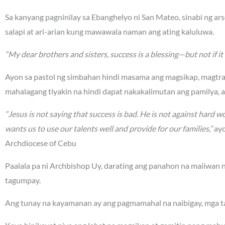
Sa kanyang pagninilay sa Ebanghelyo ni San Mateo, sinabi ng a
salapi at ari-arian kung mawawala naman ang ating kaluluwa.
“My dear brothers and sisters, success is a blessing—but not if it 
Ayon sa pastol ng simbahan hindi masama ang magsikap, magtr
mahalagang tiyakin na hindi dapat nakakalimutan ang pamilya, 
“Jesus is not saying that success is bad. He is not against hard wo
wants us to use our talents well and provide for our families,”
ayo
Archdiocese of Cebu
Paalala pa ni Archbishop Uy, darating ang panahon na maiiwan na
tagumpay.
Ang tunay na kayamanan ay ang pagmamahal na naibigay, mga ta