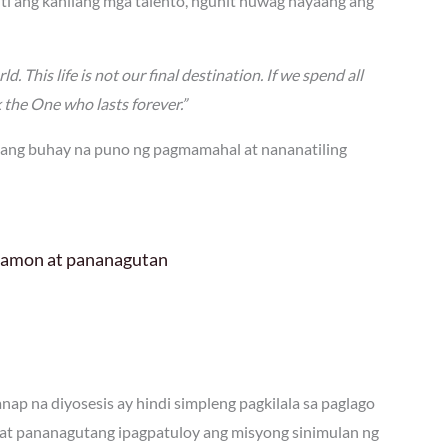
ti ang kanilang mga talento, ngunit huwag hayaang ang
d. This life is not our final destination. If we spend all
k the One who lasts forever.”
 ang buhay na puno ng pagmamahal at nananatiling
 hamon at pananagutan
ap na diyosesis ay hindi simpleng pagkilala sa paglago
at pananagutang ipagpatuloy ang misyong sinimulan ng