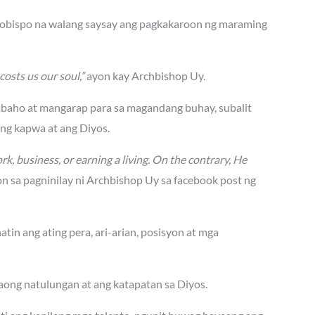
rsobispo na walang saysay ang pagkakaroon ng maraming
costs us our soul,”
ayon kay Archbishop Uy.
abaho at mangarap para sa magandang buhay, subalit
ang kapwa at ang Diyos.
rk, business, or earning a living. On the contrary, He
n sa pagninilay ni Archbishop Uy sa facebook post ng
tin ang ating pera, ari-arian, posisyon at mga
ong natulungan at ang katapatan sa Diyos.