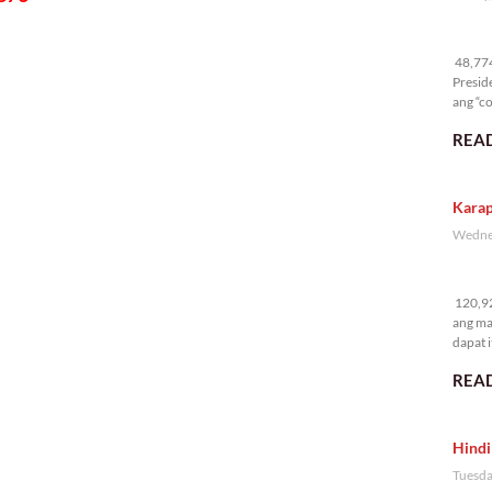
48
48,774 
Presid
ang “co
READ
Karap
Wednes
12
120,92
ang ma
dapat i
READ
Hindi
Tuesda