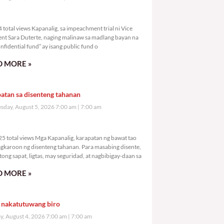
,774 total views
total views Kapanalig, sa impeachment trial ni Vice
ent Sara Duterte, naging malinaw sa madlang bayan na
nfidential fund” ay isang public fund o
 MORE »
atan sa disenteng tahanan
day, August 5, 2026 7:00 am
7:00 am
0,925 total views
5 total views Mga Kapanalig, karapatan ng bawat tao
gkaroon ng disenteng tahanan. Para masabing disente,
tong sapat, ligtas, may seguridad, at nagbibigay-daan sa
 MORE »
 nakatutuwang biro
y, August 4, 2026 7:00 am
7:00 am