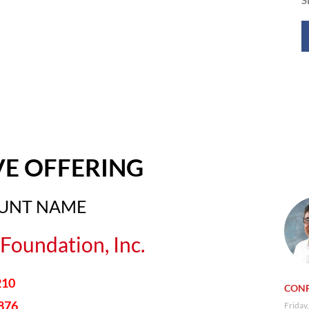
VE OFFERING
OUNT NAME
Foundation, Inc.
210
CONF
876
Friday