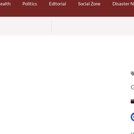
ealth
Politics
Editorial
Social Zone
Disaster 
G
S