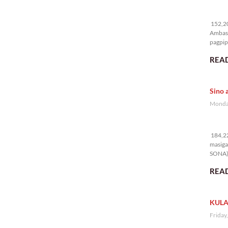
15
152,20
Ambass
pagpipi
READ
Sino 
Monday
18
184,22
masiga
SONA) 
READ
KULA
Friday