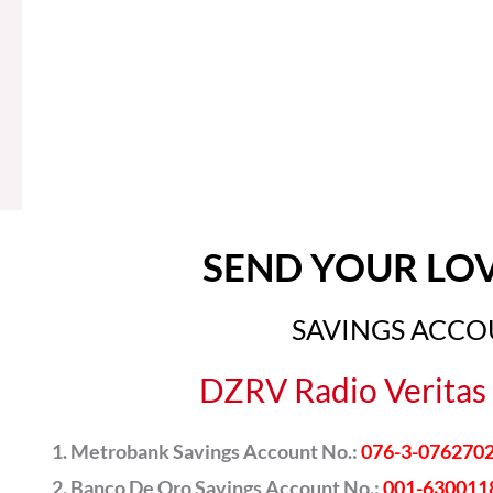
SEND YOUR LO
SAVINGS ACC
DZRV Radio Veritas 
Metrobank Savings Account No.:
076-3-076270
Banco De Oro Savings Account No.:
001-630011