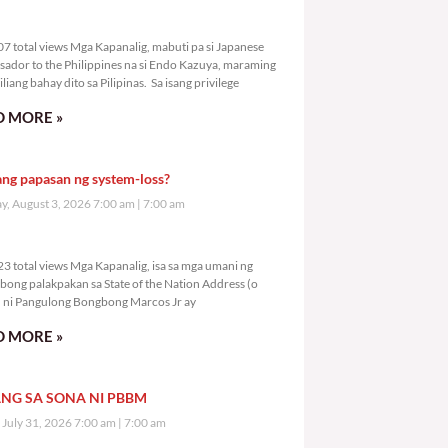
2,207 total views
7 total views Mga Kapanalig, mabuti pa si Japanese
ador to the Philippines na si Endo Kazuya, maraming
liang bahay dito sa Pilipinas. Sa isang privilege
 MORE »
ang papasan ng system-loss?
, August 3, 2026 7:00 am
7:00 am
4,223 total views
3 total views Mga Kapanalig, isa sa mga umani ng
bong palakpakan sa State of the Nation Address (o
ni Pangulong Bongbong Marcos Jr ay
 MORE »
NG SA SONA NI PBBM
, July 31, 2026 7:00 am
7:00 am