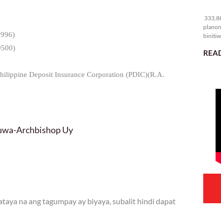
33
333,88
planon
9996)
binitiw
kulang.
9500)
READ
 Philippine Deposit Insurance Corporation (PDIC)(R.A.
luwa-Archbishop Uy
aya na ang tagumpay ay biyaya, subalit hindi dapat