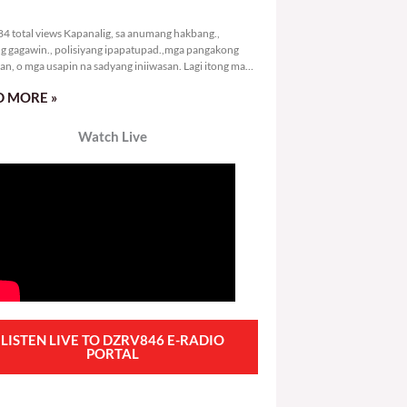
3,884 total views
4 total views Kapanalig, sa anumang hakbang.,
g gagawin., polisiyang ipapatupad.,mga pangakong
an, o mga usapin na sadyang iniiwasan. Lagi itong may
 Hindi ibig sabihin,
 MORE »
Watch Live
LISTEN LIVE TO DZRV846 E-RADIO
PORTAL