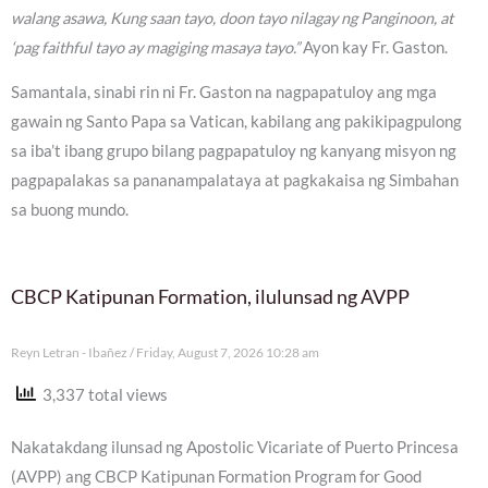
walang asawa, Kung saan tayo, doon tayo nilagay ng Panginoon, at
‘pag faithful tayo ay magiging masaya tayo.”
Ayon kay Fr. Gaston.
Samantala, sinabi rin ni Fr. Gaston na nagpapatuloy ang mga
gawain ng Santo Papa sa Vatican, kabilang ang pakikipagpulong
sa iba’t ibang grupo bilang pagpapatuloy ng kanyang misyon ng
pagpapalakas sa pananampalataya at pagkakaisa ng Simbahan
sa buong mundo.
CBCP Katipunan Formation, ilulunsad ng AVPP
Reyn Letran - Ibañez
Friday, August 7, 2026 10:28 am
3,337 total views
Nakatakdang ilunsad ng Apostolic Vicariate of Puerto Princesa
(AVPP) ang CBCP Katipunan Formation Program for Good