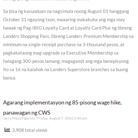
Sa bisa ng kasunduan na nagsimula noong August 01 hanggang
October 31 ngayong taon, maaaring makakuha ang mga may
hawak ng Pag-IBIG Loyalty Card at Loyalty Card Plus ng libreng
Landers Shopping Pass, libreng Landers Premium Membership sa
minimum na single-receipt purchase na 3-thousand pesos, at
pagkakataong mag-upgrade sa Executive Membership sa
halagang 300-pesos lamang, magagamit ang mga benepisyong
ito sa 16 na kalahok na Landers Superstore branches sa buong
bansa.
Agarang implementasyon ng 85-pisong wage hike,
panawagan ng CWS
Jerry Maya Figarola
Friday, August 7, 2026 2:40 pm
3,908 total views