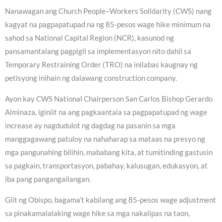
Nanawagan ang Church People–Workers Solidarity (CWS) nang
kagyat na pagpapatupad na ng 85-pesos wage hike minimum na
sahod sa National Capital Region (NCR), kasunod ng
pansamantalang pagpigil sa implementasyon nito dahil sa
Temporary Restraining Order (TRO) na inilabas kaugnay ng
petisyong inihain ng dalawang construction company.
Ayon kay CWS National Chairperson San Carlos Bishop Gerardo
Alminaza, iginiit na ang pagkaantala sa pagpapatupad ng wage
increase ay nagdudulot ng dagdag na pasanin sa mga
manggagawang patuloy na nahaharap sa mataas na presyo ng
mga pangunahing bilihin, mababang kita, at tumitinding gastusin
sa pagkain, transportasyon, pabahay, kalusugan, edukasyon, at
iba pang pangangailangan.
Giit ng Obispo, bagama’t kabilang ang 85-pesos wage adjustment
sa pinakamalalaking wage hike sa mga nakalipas na taon,