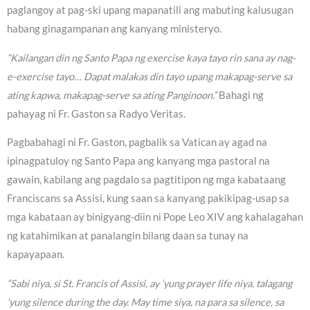
paglangoy at pag-ski upang mapanatili ang mabuting kalusugan
habang ginagampanan ang kanyang ministeryo.
“Kailangan din ng Santo Papa ng exercise kaya tayo rin sana ay nag-
e-exercise tayo… Dapat malakas din tayo upang makapag-serve sa
ating kapwa, makapag-serve sa ating Panginoon.”
Bahagi ng
pahayag ni Fr. Gaston sa Radyo Veritas.
Pagbabahagi ni Fr. Gaston, pagbalik sa Vatican ay agad na
ipinagpatuloy ng Santo Papa ang kanyang mga pastoral na
gawain, kabilang ang pagdalo sa pagtitipon ng mga kabataang
Franciscans sa Assisi, kung saan sa kanyang pakikipag-usap sa
mga kabataan ay binigyang-diin ni Pope Leo XIV ang kahalagahan
ng katahimikan at panalangin bilang daan sa tunay na
kapayapaan.
“Sabi niya, si St. Francis of Assisi, ay ‘yung prayer life niya, talagang
‘yung silence during the day. May time siya, na para sa silence, sa