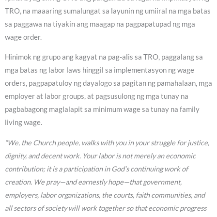
TRO, na maaaring sumalungat sa layunin ng umiiral na mga batas
sa paggawa na tiyakin ang maagap na pagpapatupad ng mga
wage order.
Hinimok ng grupo ang kagyat na pag-alis sa TRO, paggalang sa
mga batas ng labor laws hinggil sa implementasyon ng wage
orders, pagpapatuloy ng dayalogo sa pagitan ng pamahalaan, mga
employer at labor groups, at pagsusulong ng mga tunay na
pagbabagong maglalapit sa minimum wage sa tunay na family
living wage.
“We, the Church people, walks with you in your struggle for justice,
dignity, and decent work. Your labor is not merely an economic
contribution; it is a participation in God’s continuing work of
creation. We pray—and earnestly hope—that government,
employers, labor organizations, the courts, faith communities, and
all sectors of society will work together so that economic progress