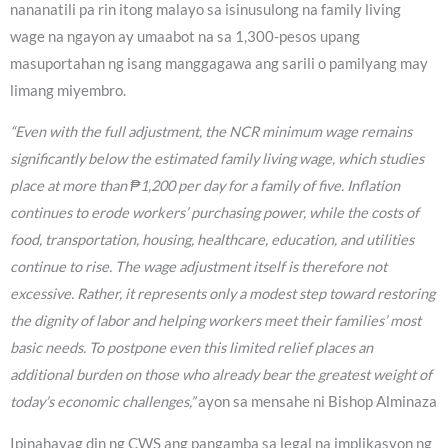
nananatili pa rin itong malayo sa isinusulong na family living
wage na ngayon ay umaabot na sa 1,300-pesos upang
masuportahan ng isang manggagawa ang sarili o pamilyang may
limang miyembro.
“Even with the full adjustment, the NCR minimum wage remains
significantly below the estimated family living wage, which studies
place at more than ₱1,200 per day for a family of five. Inflation
continues to erode workers’ purchasing power, while the costs of
food, transportation, housing, healthcare, education, and utilities
continue to rise. The wage adjustment itself is therefore not
excessive. Rather, it represents only a modest step toward restoring
the dignity of labor and helping workers meet their families’ most
basic needs. To postpone even this limited relief places an
additional burden on those who already bear the greatest weight of
today’s economic challenges,”
ayon sa mensahe ni Bishop Alminaza
Ipinahayag din ng CWS ang pangamba sa legal na implikasyon ng