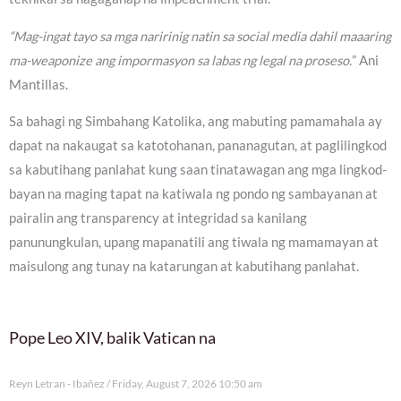
“Mag-ingat tayo sa mga naririnig natin sa social media dahil maaaring
ma-weaponize ang impormasyon sa labas ng legal na proseso.
” Ani
Mantillas.
Sa bahagi ng Simbahang Katolika, ang mabuting pamamahala ay
dapat na nakaugat sa katotohanan, pananagutan, at paglilingkod
sa kabutihang panlahat kung saan tinatawagan ang mga lingkod-
bayan na maging tapat na katiwala ng pondo ng sambayanan at
pairalin ang transparency at integridad sa kanilang
panunungkulan, upang mapanatili ang tiwala ng mamamayan at
maisulong ang tunay na katarungan at kabutihang panlahat.
Pope Leo XIV, balik Vatican na
Reyn Letran - Ibañez
Friday, August 7, 2026 10:50 am