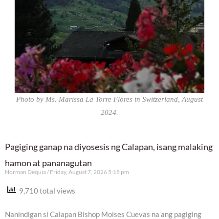
Photo by Ms. Marissa La Torre Flores in Switzerland, August
2024.
Pagiging ganap na diyosesis ng Calapan, isang malaking
hamon at pananagutan
Norman Dequia
Friday, August 7, 2026 5:18 pm
9,710 total views
Nanindigan si Calapan Bishop Moises Cuevas na ang pagiging