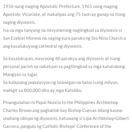
1936 nang maging Apostolic Prefecture, 1961 nang maging
Apostolic Vicariate, at makalipas ang 75 taon ay ganap na itong
naging diyosesis.
Isa sa mga tanyang na misyonerong naglingkod sa diyosesis si
San Ezekiel Moreno na naging kura paroko ng Sto Nino Church o
ang kasalukuyang cathedral ng diyosesis.
Sa kasalukuyan, mayroong 40 parokya ang diyosesis at isang
personal parish na nakatuon sa paglilingkod sa mga katutubong
Mangyan sa lugar.
Sa kabuuang populasyon ng lalawigan na halos isang milyon,
mahigit sa 800,000 dito ay mga Katoliko.
Pinangunahan ni Papal Nuncio to the Philippines Archbishop
Charles Brown ang pagluklok kay Bishop Cuevas bilang kauna-
unahang obispo ng diyosesis, katuwang si Lipa Archbishop Gilbert
Garcera, pangulo ng Catholic Bishops’ Conference of the