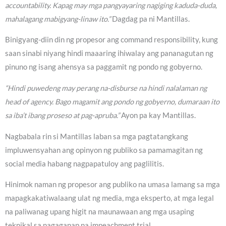
accountability. Kapag may mga pangyayaring nagiging kaduda-duda,
mahalagang mabigyang-linaw ito.”
Dagdag pa ni Mantillas.
Binigyang-diin din ng propesor ang command responsibility, kung
saan sinabi niyang hindi maaaring ihiwalay ang pananagutan ng
pinuno ng isang ahensya sa paggamit ng pondo ng gobyerno.
“Hindi puwedeng may perang na-disburse na hindi nalalaman ng
head of agency. Bago magamit ang pondo ng gobyerno, dumaraan ito
sa iba’t ibang proseso at pag-apruba.”
Ayon pa kay Mantillas.
Nagbabala rin si Mantillas laban sa mga pagtatangkang
impluwensyahan ang opinyon ng publiko sa pamamagitan ng
social media habang nagpapatuloy ang paglilitis.
Hinimok naman ng propesor ang publiko na umasa lamang sa mga
mapagkakatiwalaang ulat ng media, mga eksperto, at mga legal
na paliwanag upang higit na maunawaan ang mga usaping
teknikal sa nagaganap na impeachment trial.