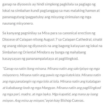
ganap na diyosesis ay hindi simpleng pagkilala sa paglago ng
lokal na simbahan kundi pagtanggap sa mas malaking hamon at
pananagutang ipagpatuloy ang misyong sinimulan ng mga
naunang misyonero.
Sa kanyang pagninilay sa Misa para sa canonical erection ng
Diocese of Calapan nitong August 7 sa Calapan Cathedral, sinabi
ng unang obispo ng diyosesis na ang bagong katayuan ng lokal na
Simbahan ng Oriental Mindoro ay bunga ng mahabang
kasaysayan ng pananampalataya at paglilingkod.
“Ganap na natin itong minana. Minana natin ang sakripisyo ng mga
misyonero. Minana natin ang pawis ng mga katekista. Minana natin
ang mga panalangin ng mga lolo at lola. Minana natin ang katatagan
at kababaang-loob ng mga Mangyan. Minana natin ang paglilingkod
ng mga pari, madre, at mga layko. Mga kapatid, ang mana ay isang
misyon. Ang mina ay misyon,”
ayon kay Bishop Cuevas.