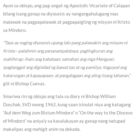
Ayon sa obispo, ang pag-angat ng Apostolic Vicariate of Calapan
bilang isang ganap na diyosesis ay nangangahulugang mas
malawak na pagpapalawak at pagpapaigting ng misyon ni Kristo
sa Mindoro.
“Tayo ay naging diyosesis upang lalo pang palawakin ang misyon ni
Kristo—palalimin ang pananampalataya; paglingkuran ang
mahihirap; ihain ang kabataan; samahan ang mga Mangyan;
ipagtanggol ang dignidad ng bawat tao at ng pamilya; itaguyod ang
katarungan at kapayapaan; at pangalagaan ang ating iisang tahanan,”
giit ni Bishop Cuevas.
Sinariwa rin ng obispo ang tala sa diary ni Bishop William
Duschak, SVD noong 1962, kung saan isinulat niya ang katagang
“Auf dem Weg zum Bistum Mindoro” o “On the way to the Diocese
of Mindoro” na aniya’y sa kasalukuyan ay ganap nang natupad
makalipas ang mahigit anim na dekada.