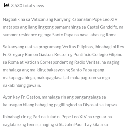
3,530 total views
Nagbalik na sa Vatican ang Kanyang Kabanalan Pope Leo XIV
matapos ang ilang linggong pamamahinga sa Castel Gandolfo, na
summer residence ng mga Santo Papa na nasa labas ng Roma.
Sa kanyang ulat sa programang Veritas Pilipinas, ibinahagi ni Rev.
Fr. Gregory Ramon Gaston, Rector ng Pontificio Collegio Filipino
sa Roma at Vatican Correspondent ng Radio Veritas, na naging
mahalaga ang maikling bakasyon ng Santo Papa upang
makapagpahinga, makapagdasal, at makapagtuon sa mga
nakabinbing gawain.
Ayon kay Fr. Gaston, mahalaga rin ang pangangalaga sa
kalusugan bilang bahagi ng paglilingkod sa Diyos at sa kapwa.
Ibinahagi rin ng Pari na tulad ni Pope Leo XIV na regular na
naglalaro ng tennis, maging si St. John Paul II ay kilala sa