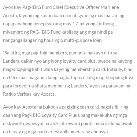
Ayon kay Pag-IBIG Fund Chief Executive Officer Marilene
Acosta, layunin ng kasunduan na mabigyan ng mas maraming
napapanahong benepisyo ang may 17-milyong aktibong
miyembro ng PAG-IBIG Fund kabilang ang mga hindi pa
nangangailangan ng housing o multi-purpose loan.
“Sa ating mga pag-ibig members, pumunta na kayo dito sa
Landers, dalhin nyo ang iyong loyalty card plus, pwede na kayong
mag-shopping kahit wala kayo ng membership card. Initially, hindi
na.Pero mas maganda kung pagkatapos nilang mag-shopping kasi
para forever na silang member ng Landers,” ayon sa panayam ng
Radyo Veritas kay Acosta.
Ayon kay Acosta na bukod sa pagiging cash card, nagsisilbi ring
daan ang Pag-IBIG Loyalty Card Plus upang makakuha ng mga
diskwento, espesyal na alok, at reward points mula sa lumalawak
na hanay ng mga partner establishments ng ahensya.