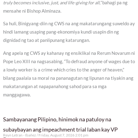
truly becomes inclusive, just, and life-giving for all,”
bahagi pa ng
mensahe ni Bishop Alminaza.
Sa huli, Binigyang-diin ng CWS na ang makatarungang suweldo ay
hindi lamang usaping pang-ekonomiya kundi usapin din ng
dignidad ng tao at panlipunang katarungan.
Ang apela ng CWS ay kahanay ng ensiklikal na Rerum Novarum ni
Pope Leo XIII na nagsasabing, “To defraud anyone of wages due to
a lowly worker is a crime which cries to the anger of heaven,”
bilang paalala sa moral na pananagutan ng lipunan na tiyakin ang
makatarungan at napapanahong sahod para sa mga
manggagawa.
Sambayanang Pilipino, hinimok na patuloy na
subaybayan ang impeachment trial laban kay VP
Reyn Letran - Ibañez
Friday, August 7, 2026 2:01 pm