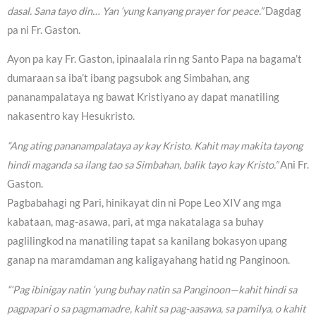
dasal. Sana tayo din… Yan ‘yung kanyang prayer for peace.”
Dagdag
pa ni Fr. Gaston.
Ayon pa kay Fr. Gaston, ipinaalala rin ng Santo Papa na bagama’t
dumaraan sa iba’t ibang pagsubok ang Simbahan, ang
pananampalataya ng bawat Kristiyano ay dapat manatiling
nakasentro kay Hesukristo.
“Ang ating pananampalataya ay kay Kristo. Kahit may makita tayong
hindi maganda sa ilang tao sa Simbahan, balik tayo kay Kristo.”
Ani Fr.
Gaston.
Pagbabahagi ng Pari, hinikayat din ni Pope Leo XIV ang mga
kabataan, mag-asawa, pari, at mga nakatalaga sa buhay
paglilingkod na manatiling tapat sa kanilang bokasyon upang
ganap na maramdaman ang kaligayahang hatid ng Panginoon.
“‘Pag ibinigay natin ‘yung buhay natin sa Panginoon—kahit hindi sa
pagpapari o sa pagmamadre, kahit sa pag-aasawa, sa pamilya, o kahit