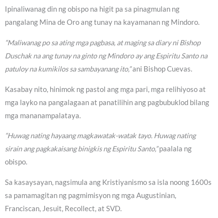
Ipinaliwanag din ng obispo na higit pa sa pinagmulan ng
pangalang Mina de Oro ang tunay na kayamanan ng Mindoro.
“Maliwanag po sa ating mga pagbasa, at maging sa diary ni Bishop
Duschak na ang tunay na ginto ng Mindoro ay ang Espiritu Santo na
patuloy na kumikilos sa sambayanang ito,”
ani Bishop Cuevas.
Kasabay nito, hinimok ng pastol ang mga pari, mga relihiyoso at
mga layko na pangalagaan at panatilihin ang pagbubuklod bilang
mga mananampalataya.
“Huwag nating hayaang magkawatak-watak tayo. Huwag nating
sirain ang pagkakaisang binigkis ng Espiritu Santo,”
paalala ng
obispo.
Sa kasaysayan, nagsimula ang Kristiyanismo sa isla noong 1600s
sa pamamagitan ng pagmimisyon ng mga Augustinian,
Franciscan, Jesuit, Recollect, at SVD.