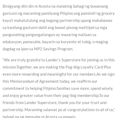
Binigyang-diin din ni Acosta na malaking bahagi ng buwanang
gastusin ng maraming pamilyang Pilipino ang pamimili ng grocery
kaya’t makatutulong ang bagong partnership upang makabawas
sa kanilang gastusin dahil ang bawat pisong matitipid sa mga
pangunahing pangangailangan ay maaaring mailaan sa
edukasyon, pamasahe, bayarin sa kuryente at tubig, o maging
dagdag na ipon sa MP2 Savings Program.
“We are truly grateful to Lander’s Superstore for joining us in this
mission.Together, we are making the Pag-ibig Loyalty Card Plus
even more rewarding and meaningful for our members.As we sign
this Memorandum of Agreement today, we reaffirm our
commitment to helping Filipino families save more, spend wisely,
and enjoy greater value from their pag-ibig membership.To our
friends from Lander Superstore, thank you for your trust and
partnership. Maraming salamat po at congratulations to all of us,”
bahagi pa ng mensahe ni Acosta sa gawain.