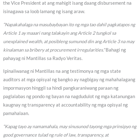
the Vice President at ang mahigit isang daang disbursement na
isinagawa sa loob lamang ng isang araw.
“Napakahalaga na masubaybayan ito ng mga tao dahil pagkatapos ng
Article 1 ay maaari nang talakayin ang Article 2 tungkol sa
unexplained wealth, at posibleng sumunod din ang Article 3 na may
kinalaman sa bribery at procurement irregularities.”
Bahagi ng
pahayag ni Mantillas sa Radyo Veritas.
Ipinaliwanag ni Mantillas na ang testimonya ng mga state
auditors at mga opisyal ng bangko ay nagbigay ng mahahalagang
impormasyon hinggil sa hindi pangkaraniwang paraan ng
paglalabas ng pondo ng bayan na nagdudulot ng mga katanungan
kaugnay ng transparency at accountability ng mga opisyal ng
pamahalaan.
“Kapag tayo ay namamahala, may sinusunod tayong mga prinsipyo ng
good governance tulad ng rule of law, transparency, at