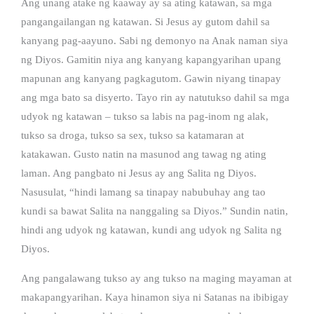
Ang unang atake ng kaaway ay sa ating katawan, sa mga
pangangailangan ng katawan. Si Jesus ay gutom dahil sa
kanyang pag-aayuno. Sabi ng demonyo na Anak naman siya
ng Diyos. Gamitin niya ang kanyang kapangyarihan upang
mapunan ang kanyang pagkagutom. Gawin niyang tinapay
ang mga bato sa disyerto. Tayo rin ay natutukso dahil sa mga
udyok ng katawan – tukso sa labis na pag-inom ng alak,
tukso sa droga, tukso sa sex, tukso sa katamaran at
katakawan. Gusto natin na masunod ang tawag ng ating
laman. Ang pangbato ni Jesus ay ang Salita ng Diyos.
Nasusulat, “hindi lamang sa tinapay nabubuhay ang tao
kundi sa bawat Salita na nanggaling sa Diyos.” Sundin natin,
hindi ang udyok ng katawan, kundi ang udyok ng Salita ng
Diyos.
Ang pangalawang tukso ay ang tukso na maging mayaman at
makapangyarihan. Kaya hinamon siya ni Satanas na ibibigay