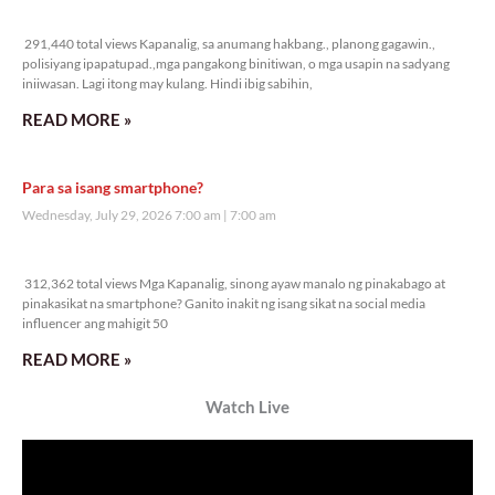
291,440 total views
291,440 total views Kapanalig, sa anumang hakbang., planong gagawin.,
polisiyang ipapatupad.,mga pangakong binitiwan, o mga usapin na sadyang
iniiwasan. Lagi itong may kulang. Hindi ibig sabihin,
READ MORE »
Para sa isang smartphone?
Wednesday, July 29, 2026 7:00 am
7:00 am
312,362 total views
312,362 total views Mga Kapanalig, sinong ayaw manalo ng pinakabago at
pinakasikat na smartphone? Ganito inakit ng isang sikat na social media
influencer ang mahigit 50
READ MORE »
Watch Live