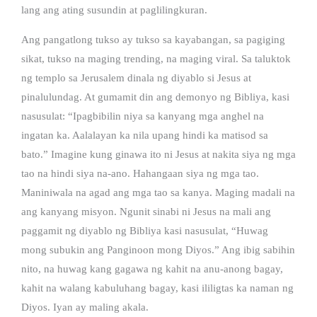
lang ang ating susundin at paglilingkuran.
Ang pangatlong tukso ay tukso sa kayabangan, sa pagiging
sikat, tukso na maging trending, na maging viral. Sa taluktok
ng templo sa Jerusalem dinala ng diyablo si Jesus at
pinalulundag. At gumamit din ang demonyo ng Bibliya, kasi
nasusulat: “Ipagbibilin niya sa kanyang mga anghel na
ingatan ka. Aalalayan ka nila upang hindi ka matisod sa
bato.” Imagine kung ginawa ito ni Jesus at nakita siya ng mga
tao na hindi siya na-ano. Hahangaan siya ng mga tao.
Maniniwala na agad ang mga tao sa kanya. Maging madali na
ang kanyang misyon. Ngunit sinabi ni Jesus na mali ang
paggamit ng diyablo ng Bibliya kasi nasusulat, “Huwag
mong subukin ang Panginoon mong Diyos.” Ang ibig sabihin
nito, na huwag kang gagawa ng kahit na anu-anong bagay,
kahit na walang kabuluhang bagay, kasi ililigtas ka naman ng
Diyos. Iyan ay maling akala.