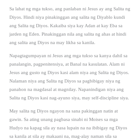
Sa lahat ng mga tukso, ang panlaban ni Jesus ay ang Salita ng
Diyos. Hindi niya pinakinggan ang salita ng Diyablo kundi
ang Salita ng Diyos. Kakaiba siya kay Adan at kay Eba sa
jarden ng Eden. Pinakinggan nila ang salita ng ahas at hindi
ang salita ang Diyos na may likha sa kanila.
Napagtagumpayan ni Jesus ang mga tukso sa kanya dahil sa
panalangin, pagpenitensiya, at Banal na kasulatan. Alam ni
Jesus ang gusto ng Diyos kasi alam niya ang Salita ng Diyos.
Nalaman niya ang Salita ng Diyos sa pagbibigay niya ng
panahon na magdasal at magnilay. Napanindigan niya ang
Salita ng Diyos kasi nag-ayuno siya, may self-discipline siya.
May salita ng Diyos ngayon na sana pakinggan natin at
gawin. Sa ating unang pagbasa sinabi ni Moises sa mga
Hudyo na kapag sila ay nasa lupain na na ibibigay ng Diyos
sa kanila at sila ay makaani na, mag-alay naman sila sa