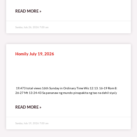
READ MORE »
Sunday, July 26, 2026 7:00 am
Homily July 19, 2026
19,473 total views
19,473 total views 16th Sunday in Ordinary Time Wis 12:13. 16-19 Rom 8:
26-27 Mt 13:24-43 Sa pananaw ng mundo pinapakita ng tao na dahil siya’y
READ MORE »
Sunday, July 19, 2026 7:00 am