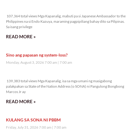
107,364 total views
107,364 total views Mga Kapanalig, mabuti pa si Japanese Ambassador to the
Philippines na si Endo Kazuya, maraming pagpipiliang bahay dito sa Pilipinas.
Sa isang privilege
READ MORE »
Sino ang papasan ng system-loss?
Monday, August 3, 2026 7:00 am
7:00 am
139,383 total views
139,383 total views Mga Kapanalig, isa sa mga umani ng masigabong
palakpakan sa State of the Nation Address (o SONA) ni Pangulong Bongbong
Marcos Jr ay
READ MORE »
KULANG SA SONA NI PBBM
Friday, July 31, 2026 7:00 am
7:00 am