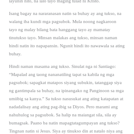
layunin nito, na lalo tayo maging tulad ni Kristo.
Isang bagay na nararanasan natin sa buhay ay ang tukso, na
walang iba kundi mga pagsubok. Mula noong nagkaroon
tayo ng malay bilang bata hanggang tayo ay mamatay
tinutukso tayo. Minsan malakas ang tukso, minsan naman
hindi natin ito napapansin. Ngunit hindi ito nawawala sa ating
buhay.
Hindi naman masama ang tukso. Sinulat nga ni Santiago:
“Mapalad ang taong nananatiling tapat sa kabila ng mga
pagsubok; sapagkat matapos siyang subukin, tatanggap siya
ng gantimpala sa buhay, na ipinangako ng Panginoon sa mga
umiibig sa kanya.” Sa tukso nasusukat ang ating katapatan at
nadadalisay ang ating pag-ibig sa Diyos. Pero marami ang
nahuhulog sa pagsubok. Sa halip na maiangat sila, sila ay
bumagsak. Paano ba natin mapagtatagumpayan ang tukso?
Tingnan natin si Jesus. Siya ay tinukso din at natalo niya ang