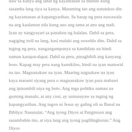
daw sa kanya ang lahat ng kayamanan sa mundo kung
sasamba lang siya sa kanya. Maraming tao ang natutukso din
ng kayamanan at kapangyarihan. Sa harap ng pera nawawala
na ang kaalaman nila kung ano ang tama at ano ang mali.
Iyan ay nangyayari sa panahon ng halalan. Dahil sa pera,
nagiging troll na lang, kasi malaki ang suweldo dito. Dahil sa
tugtog ng pera, nangangampanya sa kandidato na hindi
naman karapat-dapat. Dahil sa pera, pinagbibili ang kanyang
boto. Kapag may pera nang kumikilos, hindi na iyan matuwid
na tao. Magnanakaw na iyan. Maaring nagnakaw na iyan
kaya marami siyang pera o magnanakaw iyan para mabawi
ang ipinambili niya ng boto. Ang mga politiko naman na
gustong manalo, at any cost, ay sumasayaw sa tugtog ng
kapangyarihan. Ang tugon ni Jesus ay galing uli sa Banal na
Bibliya: Nasusulat, “Ang iyong Diyos at Panginoon ang
sasambahin mo, at siya lang ang iyong paglilingkuran.” Ang
Diyos