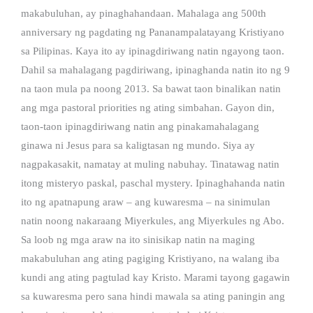
makabuluhan, ay pinaghahandaan. Mahalaga ang 500th
anniversary ng pagdating ng Pananampalatayang Kristiyano
sa Pilipinas. Kaya ito ay ipinagdiriwang natin ngayong taon.
Dahil sa mahalagang pagdiriwang, ipinaghanda natin ito ng 9
na taon mula pa noong 2013. Sa bawat taon binalikan natin
ang mga pastoral priorities ng ating simbahan. Gayon din,
taon-taon ipinagdiriwang natin ang pinakamahalagang
ginawa ni Jesus para sa kaligtasan ng mundo. Siya ay
nagpakasakit, namatay at muling nabuhay. Tinatawag natin
itong misteryo paskal, paschal mystery. Ipinaghahanda natin
ito ng apatnapung araw – ang kuwaresma – na sinimulan
natin noong nakaraang Miyerkules, ang Miyerkules ng Abo.
Sa loob ng mga araw na ito sinisikap natin na maging
makabuluhan ang ating pagiging Kristiyano, na walang iba
kundi ang ating pagtulad kay Kristo. Marami tayong gagawin
sa kuwaresma pero sana hindi mawala sa ating paningin ang