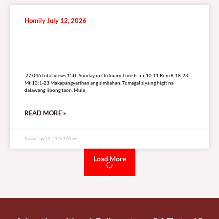
Homily July 12, 2026
27,046 total views
27,046 total views 15th Sunday in Ordinary Time Is 55:10-11 Rom 8:18-23
Mt 13:1-23 Makapangyarihan ang simbahan. Tumagal siya ng higit na
dalawang libong taon. Mula
READ MORE »
Sunday, July 12, 2026 7:00 am
Load More