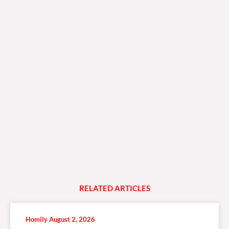
RELATED
A
R
T
I
C
L
E
S
Homily August 2, 2026