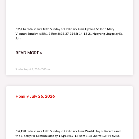
12,416 total views
12,416 total views 18th Sunday of Ordinary Time Cycle A St John Mary
Vianney Sunday Is 55:1-3 Rom 8:35.37-39 Mt 14:13-21 Ngayong Linggo ay St.
John
READ MORE »
Sunday, August 2, 2026 7:00 am
Homily July 26, 2026
14,128 total views
14,128 total views 17th Sunday in Ordinary Time World Day of Parents and
the Elderly Fil-Mission Sunday 1 Kgs 3:5.7-12 Rom 8:28-30 Mt 13: 44-52 Sa