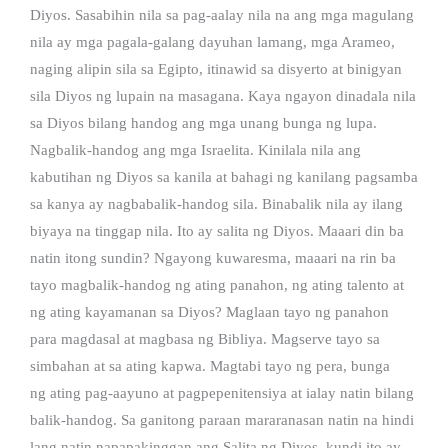
Diyos. Sasabihin nila sa pag-aalay nila na ang mga magulang
nila ay mga pagala-galang dayuhan lamang, mga Arameo,
naging alipin sila sa Egipto, itinawid sa disyerto at binigyan
sila Diyos ng lupain na masagana. Kaya ngayon dinadala nila
sa Diyos bilang handog ang mga unang bunga ng lupa.
Nagbalik-handog ang mga Israelita. Kinilala nila ang
kabutihan ng Diyos sa kanila at bahagi ng kanilang pagsamba
sa kanya ay nagbabalik-handog sila. Binabalik nila ay ilang
biyaya na tinggap nila. Ito ay salita ng Diyos. Maaari din ba
natin itong sundin? Ngayong kuwaresma, maaari na rin ba
tayo magbalik-handog ng ating panahon, ng ating talento at
ng ating kayamanan sa Diyos? Maglaan tayo ng panahon
para magdasal at magbasa ng Bibliya. Magserve tayo sa
simbahan at sa ating kapwa. Magtabi tayo ng pera, bunga
ng ating pag-aayuno at pagpepenitensiya at ialay natin bilang
balik-handog. Sa ganitong paraan mararanasan natin na hindi
lang natin napapakinggan ang Salita ng Diyos, kundi ito ay