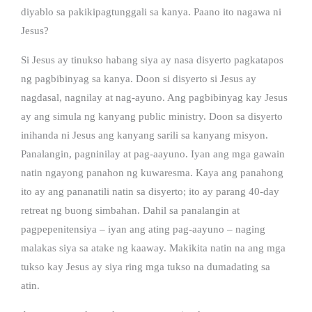
diyablo sa pakikipagtunggali sa kanya. Paano ito nagawa ni
Jesus?
Si Jesus ay tinukso habang siya ay nasa disyerto pagkatapos
ng pagbibinyag sa kanya. Doon si disyerto si Jesus ay
nagdasal, nagnilay at nag-ayuno. Ang pagbibinyag kay Jesus
ay ang simula ng kanyang public ministry. Doon sa disyerto
inihanda ni Jesus ang kanyang sarili sa kanyang misyon.
Panalangin, pagninilay at pag-aayuno. Iyan ang mga gawain
natin ngayong panahon ng kuwaresma. Kaya ang panahong
ito ay ang pananatili natin sa disyerto; ito ay parang 40-day
retreat ng buong simbahan. Dahil sa panalangin at
pagpepenitensiya – iyan ang ating pag-aayuno – naging
malakas siya sa atake ng kaaway. Makikita natin na ang mga
tukso kay Jesus ay siya ring mga tukso na dumadating sa
atin.