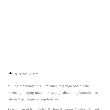
818 total views
Muling hinihikayat ng Simbahan ang mga botante na
tuwinang maging mapanuri sa paghahanap ng katotohanan
lalo na’t papalapit na ang halalan.
Sa pahayag ni Novaliches Bishop-Emeritus Teodoro Bacani