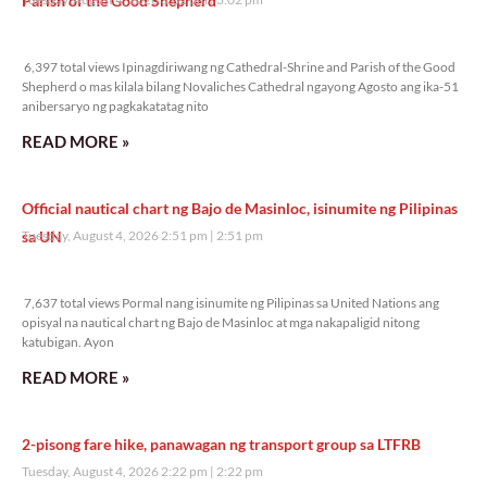
Parish of the Good Shepherd
6,397 total views
6,397 total views Ipinagdiriwang ng Cathedral-Shrine and Parish of the Good
Shepherd o mas kilala bilang Novaliches Cathedral ngayong Agosto ang ika-51
anibersaryo ng pagkakatatag nito
READ MORE »
Official nautical chart ng Bajo de Masinloc, isinumite ng Pilipinas
sa UN
Tuesday, August 4, 2026 2:51 pm
2:51 pm
7,637 total views
7,637 total views Pormal nang isinumite ng Pilipinas sa United Nations ang
opisyal na nautical chart ng Bajo de Masinloc at mga nakapaligid nitong
katubigan. Ayon
READ MORE »
2-pisong fare hike, panawagan ng transport group sa LTFRB
Tuesday, August 4, 2026 2:22 pm
2:22 pm