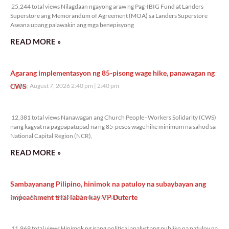
25,244 total views Nilagdaan ngayong araw ng Pag-IBIG Fund at Landers
Superstore ang Memorandum of Agreement (MOA) sa Landers Superstore
Aseana upang palawakin ang mga benepisyong
READ MORE »
Agarang implementasyon ng 85-pisong wage hike, panawagan ng
CWS
Friday, August 7, 2026 2:40 pm
2:40 pm
12,381 total views
12,381 total views Nanawagan ang Church People–Workers Solidarity (CWS)
nang kagyat na pagpapatupad na ng 85-pesos wage hike minimum na sahod sa
National Capital Region (NCR),
READ MORE »
Sambayanang Pilipino, hinimok na patuloy na subaybayan ang
impeachment trial laban kay VP Duterte
Friday, August 7, 2026 2:01 pm
2:01 pm
11,969 total views
11,969 total views Hinimok ng isang political analyst ang publiko na patuloy na