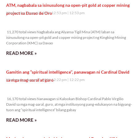
ATM, nagbabala sa isinusulong na open-pit gold at copper mining
project sa Davao de Oro
Wednesday, August 5, 2026 12:53 pm
12:53 pm
11,270 total views
11,270 total views Nagbabala ang Alyansa Tigil Mina (ATM) laban sa
isinusulong na open-pit gold and copper mining project ng Kingking Mining
Corporation (KMC) sa Davao
READ MORE »
Gamitin ang “spiritual intelligence’’, panawagan ni Cardinal David
sa mga mag-aaral at guro
Wednesday, August 5, 2026 12:22 pm
12:22 pm
16,170 total views
16,170 total views Nanawagan si Kalookan Bishop Cardinal Pablo Virgilio
David sa mga mag-aaral, guro, at mga institusyong pang-edukasyon na bigyang-
tuon ang “spiritual intelligence” bilang gabay
READ MORE »