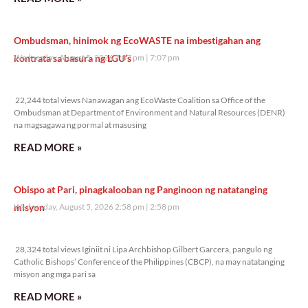
Ombudsman, hinimok ng EcoWASTE na imbestigahan ang
kontrata sa basura ng LGU’s
Wednesday, August 5, 2026 7:07 pm
7:07 pm
22,244 total views
22,244 total views Nanawagan ang EcoWaste Coalition sa Office of the
Ombudsman at Department of Environment and Natural Resources (DENR)
na magsagawa ng pormal at masusing
READ MORE »
Obispo at Pari, pinagkalooban ng Panginoon ng natatanging
misyon
Wednesday, August 5, 2026 2:58 pm
2:58 pm
28,324 total views
28,324 total views Iginiit ni Lipa Archbishop Gilbert Garcera, pangulo ng
Catholic Bishops’ Conference of the Philippines (CBCP), na may natatanging
misyon ang mga pari sa
READ MORE »