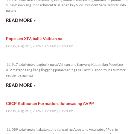
subaybayan ang impeachment trial laban kay Vice President Sara Duterte, lalo
na ang
READ MORE »
Pope Leo XIV, balik Vatican na
Friday, August 7, 2026 10:50 am
10:50 am
11,917 total views
11,917 total views Nagbalik na sa Vatican ang Kanyang Kabanalan Pope Leo
XIV matapos ang ilang linggong pamamahinga sa Castel Gandolfo, na summer
residence ng mga
READ MORE »
CBCP Katipunan Formation, ilulunsad ng AVPP
Friday, August 7, 2026 10:28 am
10:28 am
11,089 total views
11,089 total views Nakatakdang ilunsad ng Apostolic Vicariate of Puerto