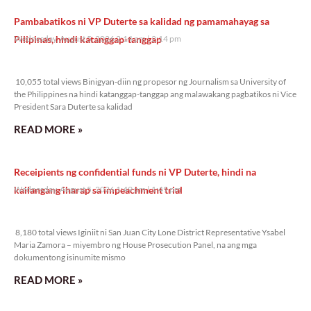
Pambabatikos ni VP Duterte sa kalidad ng pamamahayag sa
Pilipinas, hindi katanggap-tanggap
Wednesday, August 5, 2026 2:14 pm
2:14 pm
10,055 total views
10,055 total views Binigyan-diin ng propesor ng Journalism sa University of
the Philippines na hindi katanggap-tanggap ang malawakang pagbatikos ni Vice
President Sara Duterte sa kalidad
READ MORE »
Receipients ng confidential funds ni VP Duterte, hindi na
kailangang iharap sa impeachment trial
Wednesday, August 5, 2026 1:49 pm
1:49 pm
8,180 total views
8,180 total views Iginiit ni San Juan City Lone District Representative Ysabel
Maria Zamora – miyembro ng House Prosecution Panel, na ang mga
dokumentong isinumite mismo
READ MORE »