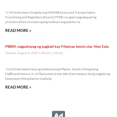
5,763 total views
5,763 total views Umapela ang MANIBELA sa Land Transportation
Franchising and Regulatory Board (LTFRB) na agad magpatupad ng
provisional fare increase upang maibsan ang patuloy na
READ MORE »
PBBM, nagpahayag ng pagbati kay Filipinas tennis star Alex Eala
Tuesday, August 4, 2026 1:00 pm
1:00 pm
5,613 total views
5,613 total views Kaisa ng sambayanang Pilipino, binati ni Pangulong
Ferdinand Marcos Jr. si Filipina tennis star Alex Eala matapos itong magtala ng
kasaysayan bilang kauna-unahang
READ MORE »