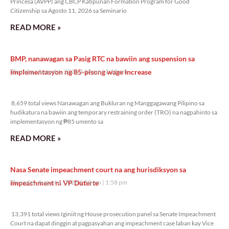
Princesa (AVPP) ang CBCP Katipunan Formation Program for Good
Citizenship sa Agosto 11, 2026 sa Seminario
READ MORE »
BMP, nanawagan sa Pasig RTC na bawiin ang suspension sa
implementasyon ng 85-pisong wage increase
Thursday, August 6, 2026 2:18 pm
2:18 pm
8,659 total views
8,659 total views Nanawagan ang Bukluran ng Manggagawang Pilipino sa
hudikatura na bawiin ang temporary restraining order (TRO) na nagpahinto sa
implementasyon ng ₱85 umento sa
READ MORE »
Nasa Senate impeachment court na ang hurisdiksyon sa
impeachment ni VP Duterte
Thursday, August 6, 2026 1:58 pm
1:58 pm
13,391 total views
13,391 total views Iginiit ng House prosecution panel sa Senate Impeachment
Court na dapat dinggin at pagpasyahan ang impeachment case laban kay Vice