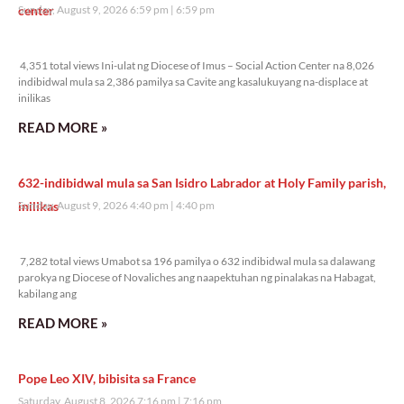
center
Sunday, August 9, 2026 6:59 pm
6:59 pm
4,351 total views
4,351 total views Ini-ulat ng Diocese of Imus – Social Action Center na 8,026
indibidwal mula sa 2,386 pamilya sa Cavite ang kasalukuyang na-displace at
inilikas
READ MORE »
632-indibidwal mula sa San Isidro Labrador at Holy Family parish,
inilikas
Sunday, August 9, 2026 4:40 pm
4:40 pm
7,282 total views
7,282 total views Umabot sa 196 pamilya o 632 indibidwal mula sa dalawang
parokya ng Diocese of Novaliches ang naapektuhan ng pinalakas na Habagat,
kabilang ang
READ MORE »
Pope Leo XIV, bibisita sa France
Saturday, August 8, 2026 7:16 pm
7:16 pm