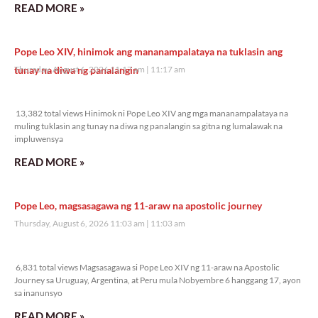
READ MORE »
Pope Leo XIV, hinimok ang mananampalataya na tuklasin ang
tunay na diwa ng panalangin
Thursday, August 6, 2026 11:17 am
11:17 am
13,382 total views
13,382 total views Hinimok ni Pope Leo XIV ang mga mananampalataya na
muling tuklasin ang tunay na diwa ng panalangin sa gitna ng lumalawak na
impluwensya
READ MORE »
Pope Leo, magsasagawa ng 11-araw na apostolic journey
Thursday, August 6, 2026 11:03 am
11:03 am
6,831 total views
6,831 total views Magsasagawa si Pope Leo XIV ng 11-araw na Apostolic
Journey sa Uruguay, Argentina, at Peru mula Nobyembre 6 hanggang 17, ayon
sa inanunsyo
READ MORE »