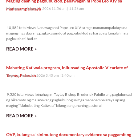
Maging daan ng pagbubuklod, panawagan ni Pope Leo XIV sa
mananampalataya
Wednesday, August 5, 2026 11:56 am
11:56 am
10,582 total views
10,582 total views Nanawagan si Pope Leo XIV sa mga mananampalataya na
maging mga daan ng pagkakasundo at pagbubuklod sa harap ng lumalalim na
pagkakahati-hati at
READ MORE »
Mabuting Katiwala program, inilunsad ng Apostolic Vicariate of
Taytay, Palawan
Tuesday, August 4, 2026 3:40 pm
3:40 pm
9,520 total views
9,520 total views Ibinahagi ni Taytay Bishop Broderick Pabillo ang paglulunsad
ng bikaryato ng malawakang paghuhubog sa mga mananampalataya upang
maging “Mabubuting Katiwala” bilang pangunahing pastoral
READ MORE »
OVP, kulang sa isinimuteng documentary evidence sa paggamit ng