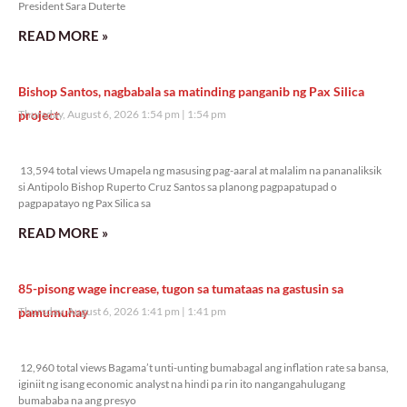
President Sara Duterte
READ MORE »
Bishop Santos, nagbabala sa matinding panganib ng Pax Silica
project
Thursday, August 6, 2026 1:54 pm
1:54 pm
13,594 total views
13,594 total views Umapela ng masusing pag-aaral at malalim na pananaliksik
si Antipolo Bishop Ruperto Cruz Santos sa planong pagpapatupad o
pagpapatayo ng Pax Silica sa
READ MORE »
85-pisong wage increase, tugon sa tumataas na gastusin sa
pamumuhay
Thursday, August 6, 2026 1:41 pm
1:41 pm
12,960 total views
12,960 total views Bagama’t unti-unting bumabagal ang inflation rate sa bansa,
iginiit ng isang economic analyst na hindi pa rin ito nangangahulugang
bumababa na ang presyo