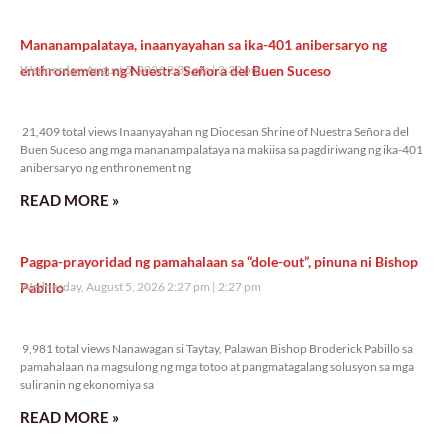
Mananampalataya, inaanyayahan sa ika-401 anibersaryo ng
enthronement ng Nuestra Señora del Buen Suceso
Wednesday, August 5, 2026 2:32 pm
2:32 pm
21,409 total views
21,409 total views Inaanyayahan ng Diocesan Shrine of Nuestra Señora del
Buen Suceso ang mga mananampalataya na makiisa sa pagdiriwang ng ika-401
anibersaryo ng enthronement ng
READ MORE »
Pagpa-prayoridad ng pamahalaan sa “dole-out”, pinuna ni Bishop
Pabillo
Wednesday, August 5, 2026 2:27 pm
2:27 pm
9,981 total views
9,981 total views Nanawagan si Taytay, Palawan Bishop Broderick Pabillo sa
pamahalaan na magsulong ng mga totoo at pangmatagalang solusyon sa mga
suliranin ng ekonomiya sa
READ MORE »