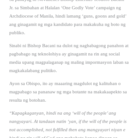
Jr. sa Simbahan at Halalan ‘One Godly Vote’ campaign ng
Archdiocese of Manila, hindi lamang ‘guns, goons and gold’
ang ginagamit ng mga kandidato para makakuha ng boto ng
publiko.
Sinabi ni Bishop Bacani na dulot ng nagbabagong panahon at
pagbabago ng teknolohiya ay ginagamit na rin ang social
media upang magpalaganap ng maling impormasyon laban sa
magkakalabang pulitiko.
Ayon sa Obispo, ito ay maaaring magdulot ng kalituhan o
magpabago sa pananaw ng mga botante na makakaapekto sa
resulta ng botohan.
‘‘Kapagkaganyan, hindi na ang ‘will of the people’ ang
nangyayari. At tandaan natin ‘yan, if the will of the people is
not accomplished, not fulfilled then ang mangyayari niyan e
hindi na rin will of God ang maboboto kapag dinaan sa