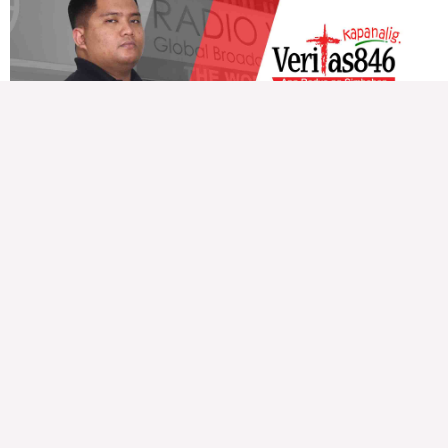
Veritas Editorial
Rev. Fr. Anton CT Pascual
TUNAY NA KALAGAYAN NG BANSA