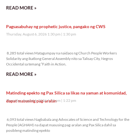
READ MORE »
Pagsasabuhay ng prophetic justice, pangako ng CWS
Thursday, August 6, 2026 1:30 pm
1:30 pm
8,285 total views
8,285 total views Matagumpay na naidaos ng Church People Workers
Solidarity ang ikatlong General Assembly nito sa Talisay City, Negros
Occidental sa temang “Faith in Action,
READ MORE »
Matinding epekto ng Pax Silica sa likas na yaman at komunidad,
dapat masusing pag-aralan
Thursday, August 6, 2026 1:22 pm
1:22 pm
6,093 total views
6,093 total views Nagbabala ang Advocates of Science and Technology for the
People (AGHAM) na dapat masusing pag-aralan ang Pax Silica dahil sa
posibleng matinding epekto