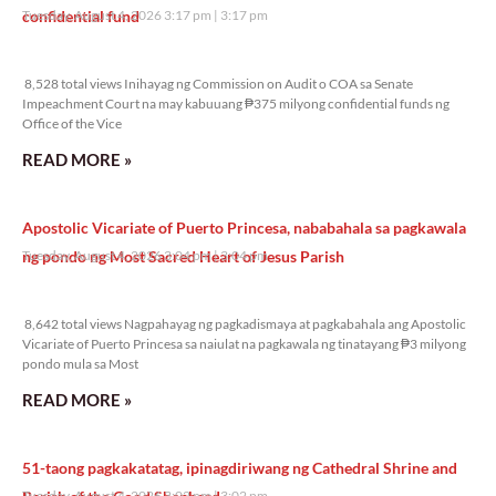
confidential fund
Tuesday, August 4, 2026 3:17 pm
3:17 pm
8,528 total views
8,528 total views Inihayag ng Commission on Audit o COA sa Senate
Impeachment Court na may kabuuang ₱375 milyong confidential funds ng
Office of the Vice
READ MORE »
Apostolic Vicariate of Puerto Princesa, nababahala sa pagkawala
ng pondo ng Most Sacred Heart of Jesus Parish
Tuesday, August 4, 2026 3:04 pm
3:04 pm
8,642 total views
8,642 total views Nagpahayag ng pagkadismaya at pagkabahala ang Apostolic
Vicariate of Puerto Princesa sa naiulat na pagkawala ng tinatayang ₱3 milyong
pondo mula sa Most
READ MORE »
51-taong pagkakatatag, ipinagdiriwang ng Cathedral Shrine and
Tuesday, August 4, 2026 3:02 pm
3:02 pm