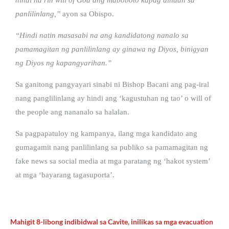
panlilinlang,”
ayon sa Obispo.
“Hindi natin masasabi na ang kandidatong nanalo sa
pamamagitan ng panlilinlang ay ginawa ng Diyos, binigyan
ng Diyos ng kapangyarihan.”
Sa ganitong pangyayari sinabi ni Bishop Bacani ang pag-iral
nang panglilinlang ay hindi ang ‘kagustuhan ng tao’ o will of
the people ang nananalo sa halalan.
Sa pagpapatuloy ng kampanya, ilang mga kandidato ang
gumagamit nang panlilinlang sa publiko sa pamamagitan ng
fake news sa social media at mga paratang ng ‘hakot system’
at mga ‘bayarang tagasuporta’.
Mahigit 8-libong indibidwal sa Cavite, inilikas sa mga evacuation