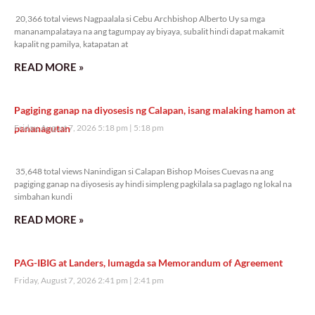
20,366 total views
20,366 total views Nagpaalala si Cebu Archbishop Alberto Uy sa mga
mananampalataya na ang tagumpay ay biyaya, subalit hindi dapat makamit
kapalit ng pamilya, katapatan at
READ MORE »
Pagiging ganap na diyosesis ng Calapan, isang malaking hamon at
pananagutan
Friday, August 7, 2026 5:18 pm
5:18 pm
35,648 total views
35,648 total views Nanindigan si Calapan Bishop Moises Cuevas na ang
pagiging ganap na diyosesis ay hindi simpleng pagkilala sa paglago ng lokal na
simbahan kundi
READ MORE »
PAG-IBIG at Landers, lumagda sa Memorandum of Agreement
Friday, August 7, 2026 2:41 pm
2:41 pm
25,244 total views