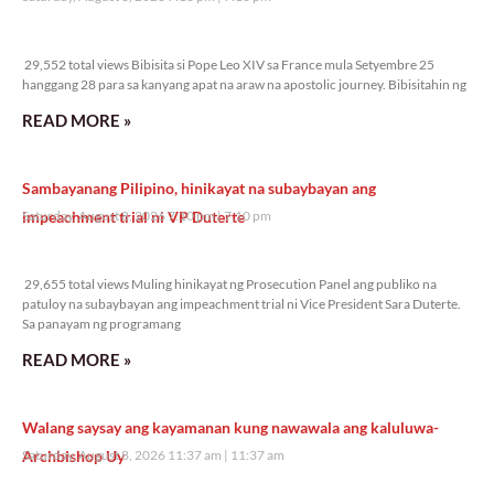
29,552 total views
29,552 total views Bibisita si Pope Leo XIV sa France mula Setyembre 25
hanggang 28 para sa kanyang apat na araw na apostolic journey. Bibisitahin ng
READ MORE »
Sambayanang Pilipino, hinikayat na subaybayan ang
impeachment trial ni VP Duterte
Saturday, August 8, 2026 7:10 pm
7:10 pm
29,655 total views
29,655 total views Muling hinikayat ng Prosecution Panel ang publiko na
patuloy na subaybayan ang impeachment trial ni Vice President Sara Duterte.
Sa panayam ng programang
READ MORE »
Walang saysay ang kayamanan kung nawawala ang kaluluwa-
Archbishop Uy
Saturday, August 8, 2026 11:37 am
11:37 am