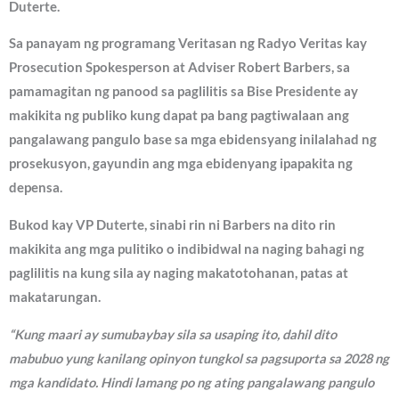
Duterte.
Sa panayam ng programang Veritasan ng Radyo Veritas kay
Prosecution Spokesperson at Adviser Robert Barbers, sa
pamamagitan ng panood sa paglilitis sa Bise Presidente ay
makikita ng publiko kung dapat pa bang pagtiwalaan ang
pangalawang pangulo base sa mga ebidensyang inilalahad ng
prosekusyon, gayundin ang mga ebidenyang ipapakita ng
depensa.
Bukod kay VP Duterte, sinabi rin ni Barbers na dito rin
makikita ang mga pulitiko o indibidwal na naging bahagi ng
paglilitis na kung sila ay naging makatotohanan, patas at
makatarungan.
“Kung maari ay sumubaybay sila sa usaping ito, dahil dito
mabubuo yung kanilang opinyon tungkol sa pagsuporta sa 2028 ng
mga kandidato. Hindi lamang po ng ating pangalawang pangulo