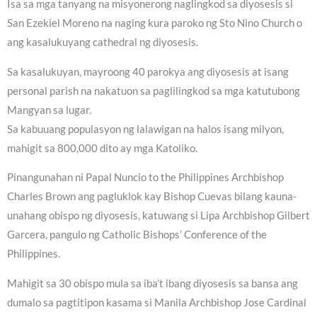
Isa sa mga tanyang na misyonerong naglingkod sa diyosesis si
San Ezekiel Moreno na naging kura paroko ng Sto Nino Church o
ang kasalukuyang cathedral ng diyosesis.
Sa kasalukuyan, mayroong 40 parokya ang diyosesis at isang
personal parish na nakatuon sa paglilingkod sa mga katutubong
Mangyan sa lugar.
Sa kabuuang populasyon ng lalawigan na halos isang milyon,
mahigit sa 800,000 dito ay mga Katoliko.
Pinangunahan ni Papal Nuncio to the Philippines Archbishop
Charles Brown ang pagluklok kay Bishop Cuevas bilang kauna-
unahang obispo ng diyosesis, katuwang si Lipa Archbishop Gilbert
Garcera, pangulo ng Catholic Bishops’ Conference of the
Philippines.
Mahigit sa 30 obispo mula sa iba’t ibang diyosesis sa bansa ang
dumalo sa pagtitipon kasama si Manila Archbishop Jose Cardinal