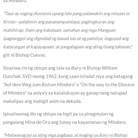
sa Mindoro.
“Tayo ay naging diyosesis upang lalo pang palawakin ang misyon ni
Kristo—palalimin ang pananampalataya; paglingkuran ang
mahihirap; ihain ang kabataan; samahan ang mga Mangyan;
ipagtanggol ang dignidad ng bawat tao at ng pamilya; itaguyod ang
katarungan at kapayapaan; at pangalagaan ang ating iisang tahanan,”
giit ni Bishop Cuevas.
Sinariwa rin ng obispo ang tala sa diary ni Bishop William
Duschak, SVD noong 1962, kung saan isinulat niya ang katagang
“Auf dem Weg zum Bistum Mindoro” o “On the way to the Diocese
of Mindoro” na aniya’y sa kasalukuyan ay ganap nang natupad
makalipas ang mahigit anim na dekada.
Ipinaliwanag din ng obispo na higit pa sa pinagmulan ng
pangalang Mina de Oro ang tunay na kayamanan ng Mindoro.
“Maliwanag po sa ating mga pagbasa, at maging sa diary ni Bishop