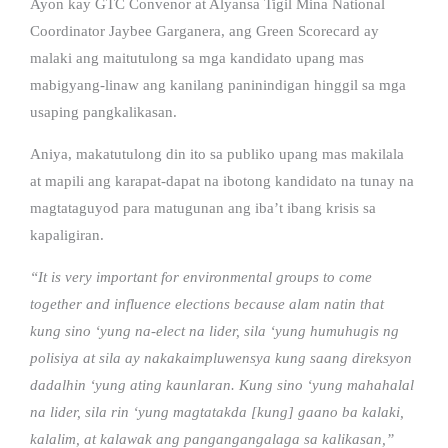
Ayon kay GTC Convenor at Alyansa Tigil Mina National
Coordinator Jaybee Garganera, ang Green Scorecard ay
malaki ang maitutulong sa mga kandidato upang mas
mabigyang-linaw ang kanilang paninindigan hinggil sa mga
usaping pangkalikasan.
Aniya, makatutulong din ito sa publiko upang mas makilala
at mapili ang karapat-dapat na ibotong kandidato na tunay na
magtataguyod para matugunan ang iba’t ibang krisis sa
kapaligiran.
“It is very important for environmental groups to come
together and influence elections because alam natin that
kung sino ‘yung na-elect na lider, sila ‘yung humuhugis ng
polisiya at sila ay nakakaimpluwensya kung saang direksyon
dadalhin ‘yung ating kaunlaran. Kung sino ‘yung mahahalal
na lider, sila rin ‘yung magtatakda [kung] gaano ba kalaki,
kalalim, at kalawak ang pangangangalaga sa kalikasan,”