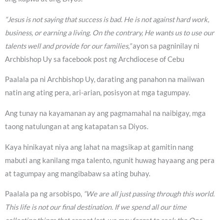
“Jesus is not saying that success is bad. He is not against hard work,
business, or earning a living. On the contrary, He wants us to use our
talents well and provide for our families,”
ayon sa pagninilay ni
Archbishop Uy sa facebook post ng Archdiocese of Cebu
Paalala pa ni Archbishop Uy, darating ang panahon na maiiwan
natin ang ating pera, ari-arian, posisyon at mga tagumpay.
Ang tunay na kayamanan ay ang pagmamahal na naibigay, mga
taong natulungan at ang katapatan sa Diyos.
Kaya hinikayat niya ang lahat na magsikap at gamitin nang
mabuti ang kanilang mga talento, ngunit huwag hayaang ang pera
at tagumpay ang mangibabaw sa ating buhay.
Paalala pa ng arsobispo,
“We are all just passing through this world.
This life is not our final destination. If we spend all our time