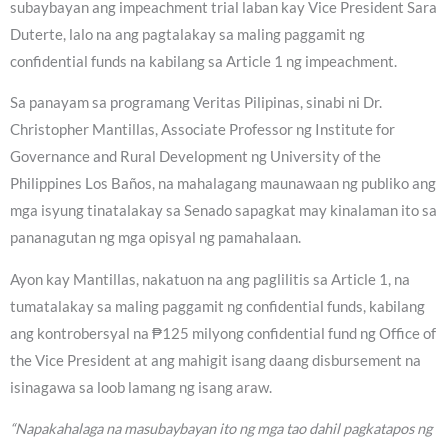
subaybayan ang impeachment trial laban kay Vice President Sara
Duterte, lalo na ang pagtalakay sa maling paggamit ng
confidential funds na kabilang sa Article 1 ng impeachment.
Sa panayam sa programang Veritas Pilipinas, sinabi ni Dr.
Christopher Mantillas, Associate Professor ng Institute for
Governance and Rural Development ng University of the
Philippines Los Baños, na mahalagang maunawaan ng publiko ang
mga isyung tinatalakay sa Senado sapagkat may kinalaman ito sa
pananagutan ng mga opisyal ng pamahalaan.
Ayon kay Mantillas, nakatuon na ang paglilitis sa Article 1, na
tumatalakay sa maling paggamit ng confidential funds, kabilang
ang kontrobersyal na ₱125 milyong confidential fund ng Office of
the Vice President at ang mahigit isang daang disbursement na
isinagawa sa loob lamang ng isang araw.
“Napakahalaga na masubaybayan ito ng mga tao dahil pagkatapos ng