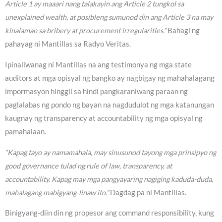
Article 1 ay maaari nang talakayin ang Article 2 tungkol sa
unexplained wealth, at posibleng sumunod din ang Article 3 na may
kinalaman sa bribery at procurement irregularities.”
Bahagi ng
pahayag ni Mantillas sa Radyo Veritas.
Ipinaliwanag ni Mantillas na ang testimonya ng mga state
auditors at mga opisyal ng bangko ay nagbigay ng mahahalagang
impormasyon hinggil sa hindi pangkaraniwang paraan ng
paglalabas ng pondo ng bayan na nagdudulot ng mga katanungan
kaugnay ng transparency at accountability ng mga opisyal ng
pamahalaan.
“Kapag tayo ay namamahala, may sinusunod tayong mga prinsipyo ng
good governance tulad ng rule of law, transparency, at
accountability. Kapag may mga pangyayaring nagiging kaduda-duda,
mahalagang mabigyang-linaw ito.”
Dagdag pa ni Mantillas.
Binigyang-diin din ng propesor ang command responsibility, kung