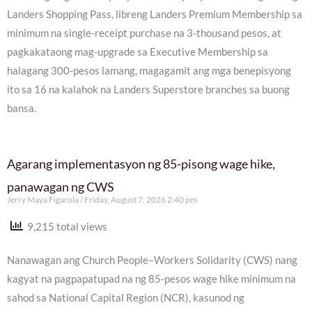
Landers Shopping Pass, libreng Landers Premium Membership sa
minimum na single-receipt purchase na 3-thousand pesos, at
pagkakataong mag-upgrade sa Executive Membership sa
halagang 300-pesos lamang, magagamit ang mga benepisyong
ito sa 16 na kalahok na Landers Superstore branches sa buong
bansa.
Agarang implementasyon ng 85-pisong wage hike,
panawagan ng CWS
Jerry Maya Figarola
Friday, August 7, 2026 2:40 pm
9,215 total views
Nanawagan ang Church People–Workers Solidarity (CWS) nang
kagyat na pagpapatupad na ng 85-pesos wage hike minimum na
sahod sa National Capital Region (NCR), kasunod ng