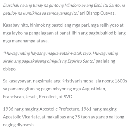
Duschak na ang tunay na ginto ng Mindoro ay ang Espiritu Santo na
patuloy na kumikilos sa sambayanang ito,”
ani Bishop Cuevas.
Kasabay nito, hinimok ng pastol ang mga pari, mga relihiyoso at
mga layko na pangalagaan at panatilihin ang pagbubuklod bilang
mga mananampalataya.
“Huwag nating hayaang magkawatak-watak tayo. Huwag nating
sirain ang pagkakaisang binigkis ng Espiritu Santo,”
paalala ng
obispo.
Sa kasaysayan, nagsimula ang Kristiyanismo sa isla noong 1600s
sa pamamagitan ng pagmimisyon ng mga Augustinian,
Franciscan, Jesuit, Recollect, at SVD.
1936 nang maging Apostolic Prefecture, 1961 nang maging
Apostolic Vicariate, at makalipas ang 75 taon ay ganap na itong
naging diyosesis.