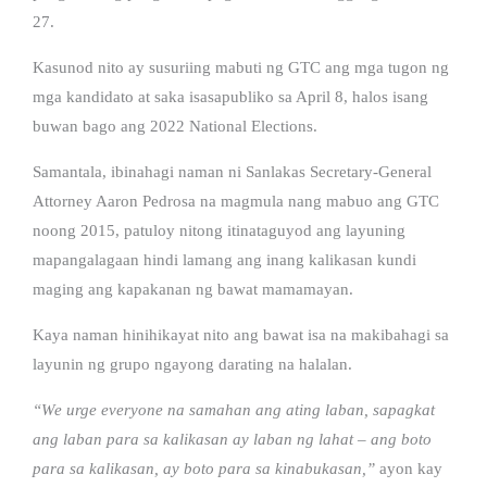
27.
Kasunod nito ay susuriing mabuti ng GTC ang mga tugon ng
mga kandidato at saka isasapubliko sa April 8, halos isang
buwan bago ang 2022 National Elections.
Samantala, ibinahagi naman ni Sanlakas Secretary-General
Attorney Aaron Pedrosa na magmula nang mabuo ang GTC
noong 2015, patuloy nitong itinataguyod ang layuning
mapangalagaan hindi lamang ang inang kalikasan kundi
maging ang kapakanan ng bawat mamamayan.
Kaya naman hinihikayat nito ang bawat isa na makibahagi sa
layunin ng grupo ngayong darating na halalan.
“We urge everyone na samahan ang ating laban, sapagkat
ang laban para sa kalikasan ay laban ng lahat – ang boto
para sa kalikasan, ay boto para sa kinabukasan,”
ayon kay