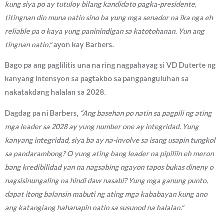
kung siya po ay tutuloy bilang kandidato pagka-presidente,
titingnan din muna natin sino ba yung mga senador na ika nga eh
reliable pa o kaya yung paninindigan sa katotohanan. Yun ang
tingnan natin,”
ayon kay Barbers.
Bago pa ang paglilitis una na ring nagpahayag si VD Duterte ng
kanyang intensyon sa pagtakbo sa pangpanguluhan sa
nakatakdang halalan sa 2028.
Dagdag pa ni Barbers,
“Ang basehan po natin sa pagpili ng ating
mga leader sa 2028 ay yung number one ay integridad. Yung
kanyang integridad, siya ba ay na-involve sa isang usapin tungkol
sa pandarambong? O yung ating bang leader na pipiliin eh meron
bang kredibilidad yan na nagsabing ngayon tapos bukas dineny o
nagsisinungaling na hindi daw nasabi? Yung mga ganung punto,
dapat itong balansin mabuti ng ating mga kababayan kung ano
ang katangiang hahanapin natin sa susunod na halalan.”