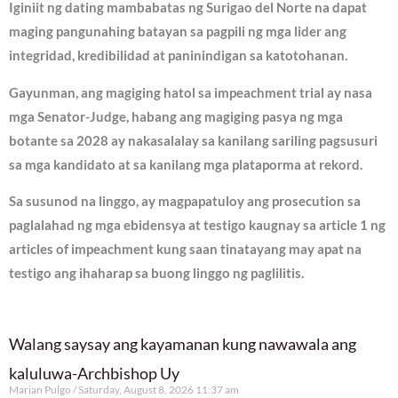
Iginiit ng dating mambabatas ng Surigao del Norte na dapat
maging pangunahing batayan sa pagpili ng mga lider ang
integridad, kredibilidad at paninindigan sa katotohanan.
Gayunman, ang magiging hatol sa impeachment trial ay nasa
mga Senator-Judge, habang ang magiging pasya ng mga
botante sa 2028 ay nakasalalay sa kanilang sariling pagsusuri
sa mga kandidato at sa kanilang mga plataporma at rekord.
Sa susunod na linggo, ay magpapatuloy ang prosecution sa
paglalahad ng mga ebidensya at testigo kaugnay sa article 1 ng
articles of impeachment kung saan tinatayang may apat na
testigo ang ihaharap sa buong linggo ng paglilitis.
Walang saysay ang kayamanan kung nawawala ang
kaluluwa-Archbishop Uy
Marian Pulgo
Saturday, August 8, 2026 11:37 am