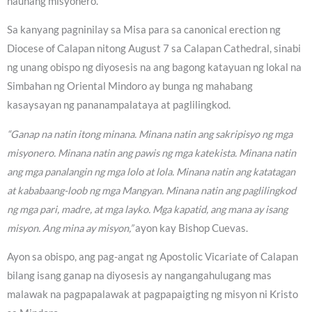
naunang misyonero.
Sa kanyang pagninilay sa Misa para sa canonical erection ng
Diocese of Calapan nitong August 7 sa Calapan Cathedral, sinabi
ng unang obispo ng diyosesis na ang bagong katayuan ng lokal na
Simbahan ng Oriental Mindoro ay bunga ng mahabang
kasaysayan ng pananampalataya at paglilingkod.
“Ganap na natin itong minana. Minana natin ang sakripisyo ng mga
misyonero. Minana natin ang pawis ng mga katekista. Minana natin
ang mga panalangin ng mga lolo at lola. Minana natin ang katatagan
at kababaang-loob ng mga Mangyan. Minana natin ang paglilingkod
ng mga pari, madre, at mga layko. Mga kapatid, ang mana ay isang
misyon. Ang mina ay misyon,”
ayon kay Bishop Cuevas.
Ayon sa obispo, ang pag-angat ng Apostolic Vicariate of Calapan
bilang isang ganap na diyosesis ay nangangahulugang mas
malawak na pagpapalawak at pagpapaigting ng misyon ni Kristo