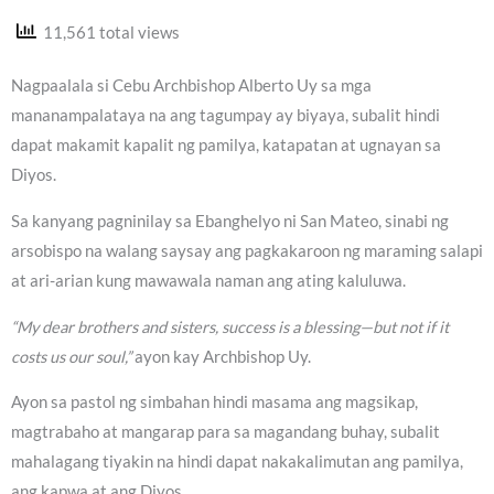
11,561 total views
Nagpaalala si Cebu Archbishop Alberto Uy sa mga
mananampalataya na ang tagumpay ay biyaya, subalit hindi
dapat makamit kapalit ng pamilya, katapatan at ugnayan sa
Diyos.
Sa kanyang pagninilay sa Ebanghelyo ni San Mateo, sinabi ng
arsobispo na walang saysay ang pagkakaroon ng maraming salapi
at ari-arian kung mawawala naman ang ating kaluluwa.
“My dear brothers and sisters, success is a blessing—but not if it
costs us our soul,”
ayon kay Archbishop Uy.
Ayon sa pastol ng simbahan hindi masama ang magsikap,
magtrabaho at mangarap para sa magandang buhay, subalit
mahalagang tiyakin na hindi dapat nakakalimutan ang pamilya,
ang kapwa at ang Diyos.