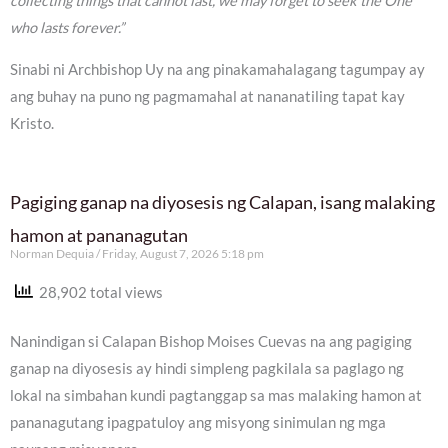
collecting things that cannot last, we may forget to seek the One
who lasts forever.”
Sinabi ni Archbishop Uy na ang pinakamahalagang tagumpay ay
ang buhay na puno ng pagmamahal at nananatiling tapat kay
Kristo.
Pagiging ganap na diyosesis ng Calapan, isang malaking
hamon at pananagutan
Norman Dequia
Friday, August 7, 2026 5:18 pm
28,902 total views
Nanindigan si Calapan Bishop Moises Cuevas na ang pagiging
ganap na diyosesis ay hindi simpleng pagkilala sa paglago ng
lokal na simbahan kundi pagtanggap sa mas malaking hamon at
pananagutang ipagpatuloy ang misyong sinimulan ng mga