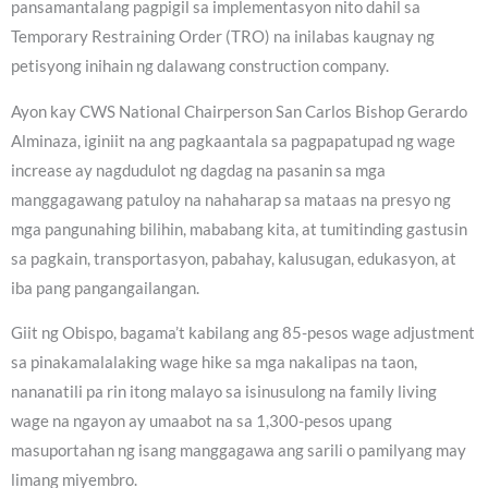
pansamantalang pagpigil sa implementasyon nito dahil sa
Temporary Restraining Order (TRO) na inilabas kaugnay ng
petisyong inihain ng dalawang construction company.
Ayon kay CWS National Chairperson San Carlos Bishop Gerardo
Alminaza, iginiit na ang pagkaantala sa pagpapatupad ng wage
increase ay nagdudulot ng dagdag na pasanin sa mga
manggagawang patuloy na nahaharap sa mataas na presyo ng
mga pangunahing bilihin, mababang kita, at tumitinding gastusin
sa pagkain, transportasyon, pabahay, kalusugan, edukasyon, at
iba pang pangangailangan.
Giit ng Obispo, bagama’t kabilang ang 85-pesos wage adjustment
sa pinakamalalaking wage hike sa mga nakalipas na taon,
nananatili pa rin itong malayo sa isinusulong na family living
wage na ngayon ay umaabot na sa 1,300-pesos upang
masuportahan ng isang manggagawa ang sarili o pamilyang may
limang miyembro.