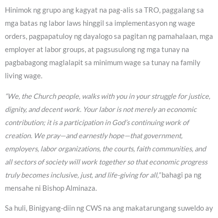
Hinimok ng grupo ang kagyat na pag-alis sa TRO, paggalang sa
mga batas ng labor laws hinggil sa implementasyon ng wage
orders, pagpapatuloy ng dayalogo sa pagitan ng pamahalaan, mga
employer at labor groups, at pagsusulong ng mga tunay na
pagbabagong maglalapit sa minimum wage sa tunay na family
living wage.
“We, the Church people, walks with you in your struggle for justice,
dignity, and decent work. Your labor is not merely an economic
contribution; it is a participation in God’s continuing work of
creation. We pray—and earnestly hope—that government,
employers, labor organizations, the courts, faith communities, and
all sectors of society will work together so that economic progress
truly becomes inclusive, just, and life-giving for all,”
bahagi pa ng
mensahe ni Bishop Alminaza.
Sa huli, Binigyang-diin ng CWS na ang makatarungang suweldo ay