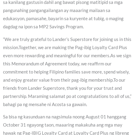
sa kanilang gastusin dahil ang bawat pisong matitipid sa mga
pangunahing pangangailangan ay maaaring mailaan sa
edukasyon, pamasahe, bayarin sa kuryente at tubig, o maging
dagdag na ipon sa MP2 Savings Program.
“We are truly grateful to Lander’s Superstore for joining us in this
mission.Together, we are making the Pag-ibig Loyalty Card Plus
even more rewarding and meaningful for our members.As we sign
this Memorandum of Agreement today, we reaffirm our
commitment to helping Filipino families save more, spend wisely,
and enjoy greater value from their pag-ibig membership.To our
friends from Lander Superstore, thank you for your trust and
partnership. Maraming salamat po at congratulations to all of us,”
bahagi pa ng mensahe ni Acosta sa gawain.
Sa bisa ng kasunduan na nagsimula noong August 01 hanggang
October 31 ngayong taon, maaaring makakuha ang mga may
hawak ng Pag-IBIG Loyalty Card at Loyalty Card Plus ng libreng