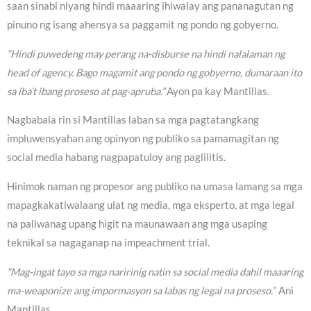
saan sinabi niyang hindi maaaring ihiwalay ang pananagutan ng
pinuno ng isang ahensya sa paggamit ng pondo ng gobyerno.
“Hindi puwedeng may perang na-disburse na hindi nalalaman ng
head of agency. Bago magamit ang pondo ng gobyerno, dumaraan ito
sa iba’t ibang proseso at pag-apruba.”
Ayon pa kay Mantillas.
Nagbabala rin si Mantillas laban sa mga pagtatangkang
impluwensyahan ang opinyon ng publiko sa pamamagitan ng
social media habang nagpapatuloy ang paglilitis.
Hinimok naman ng propesor ang publiko na umasa lamang sa mga
mapagkakatiwalaang ulat ng media, mga eksperto, at mga legal
na paliwanag upang higit na maunawaan ang mga usaping
teknikal sa nagaganap na impeachment trial.
“Mag-ingat tayo sa mga naririnig natin sa social media dahil maaaring
ma-weaponize ang impormasyon sa labas ng legal na proseso.
” Ani
Mantillas.