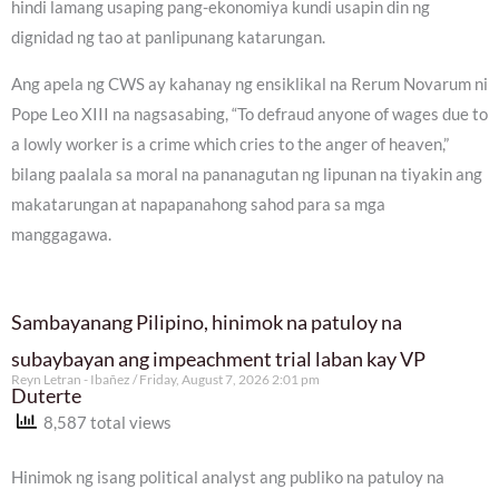
hindi lamang usaping pang-ekonomiya kundi usapin din ng
dignidad ng tao at panlipunang katarungan.
Ang apela ng CWS ay kahanay ng ensiklikal na Rerum Novarum ni
Pope Leo XIII na nagsasabing, “To defraud anyone of wages due to
a lowly worker is a crime which cries to the anger of heaven,”
bilang paalala sa moral na pananagutan ng lipunan na tiyakin ang
makatarungan at napapanahong sahod para sa mga
manggagawa.
Sambayanang Pilipino, hinimok na patuloy na
subaybayan ang impeachment trial laban kay VP
Reyn Letran - Ibañez
Friday, August 7, 2026 2:01 pm
Duterte
8,587 total views
Hinimok ng isang political analyst ang publiko na patuloy na