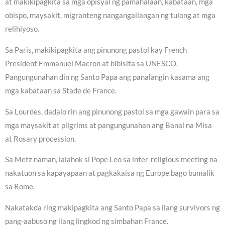
at makikipagkita sa mga opisyal ng pamahalaan, kabataan, mga
obispo, maysakit, migranteng nangangailangan ng tulong at mga
relihiyoso.
Sa Paris, makikipagkita ang pinunong pastol kay French
President Emmanuel Macron at bibisita sa UNESCO.
Pangungunahan din ng Santo Papa ang panalangin kasama ang
mga kabataan sa Stade de France.
Sa Lourdes, dadalo rin ang pinunong pastol sa mga gawain para sa
mga maysakit at pilgrims at pangungunahan ang Banal na Misa
at Rosary procession.
Sa Metz naman, lalahok si Pope Leo sa inter-religious meeting na
nakatuon sa kapayapaan at pagkakaisa ng Europe bago bumalik
sa Rome.
Nakatakda ring makipagkita ang Santo Papa sa ilang survivors ng
pang-aabuso ng ilang lingkod ng simbahan France.