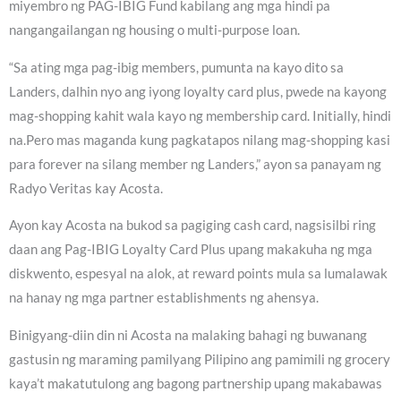
miyembro ng PAG-IBIG Fund kabilang ang mga hindi pa
nangangailangan ng housing o multi-purpose loan.
“Sa ating mga pag-ibig members, pumunta na kayo dito sa
Landers, dalhin nyo ang iyong loyalty card plus, pwede na kayong
mag-shopping kahit wala kayo ng membership card. Initially, hindi
na.Pero mas maganda kung pagkatapos nilang mag-shopping kasi
para forever na silang member ng Landers,” ayon sa panayam ng
Radyo Veritas kay Acosta.
Ayon kay Acosta na bukod sa pagiging cash card, nagsisilbi ring
daan ang Pag-IBIG Loyalty Card Plus upang makakuha ng mga
diskwento, espesyal na alok, at reward points mula sa lumalawak
na hanay ng mga partner establishments ng ahensya.
Binigyang-diin din ni Acosta na malaking bahagi ng buwanang
gastusin ng maraming pamilyang Pilipino ang pamimili ng grocery
kaya’t makatutulong ang bagong partnership upang makabawas