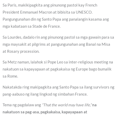
Sa Paris, makikipagkita ang pinunong pastol kay French
President Emmanuel Macron at bibisita sa UNESCO.
Pangungunahan din ng Santo Papa ang panalangin kasama ang
mga kabataan sa Stade de France.
Sa Lourdes, dadalo rin ang pinunong pastol sa mga gawain para sa
mga maysakit at pilgrims at pangungunahan ang Banal na Misa
at Rosary procession.
Sa Metz naman, lalahok si Pope Leo sa inter-religious meeting na
nakatuon sa kapayapaan at pagkakaisa ng Europe bago bumalik
sa Rome.
Nakatakda ring makipagkita ang Santo Papa sa ilang survivors ng
pang-aabuso ng ilang lingkod ng simbahan France.
Tema ng pagdalaw ang
“That the world may have life,”
na
nakatuon sa pag-asa, pagkakaisa, kapayapaan at