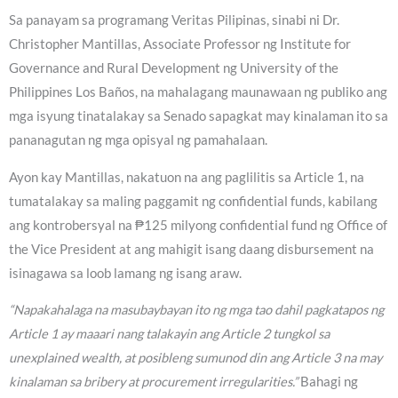
Sa panayam sa programang Veritas Pilipinas, sinabi ni Dr.
Christopher Mantillas, Associate Professor ng Institute for
Governance and Rural Development ng University of the
Philippines Los Baños, na mahalagang maunawaan ng publiko ang
mga isyung tinatalakay sa Senado sapagkat may kinalaman ito sa
pananagutan ng mga opisyal ng pamahalaan.
Ayon kay Mantillas, nakatuon na ang paglilitis sa Article 1, na
tumatalakay sa maling paggamit ng confidential funds, kabilang
ang kontrobersyal na ₱125 milyong confidential fund ng Office of
the Vice President at ang mahigit isang daang disbursement na
isinagawa sa loob lamang ng isang araw.
“Napakahalaga na masubaybayan ito ng mga tao dahil pagkatapos ng
Article 1 ay maaari nang talakayin ang Article 2 tungkol sa
unexplained wealth, at posibleng sumunod din ang Article 3 na may
kinalaman sa bribery at procurement irregularities.”
Bahagi ng