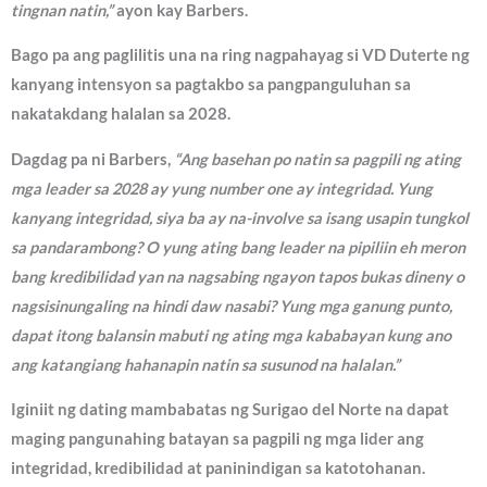
tingnan natin,”
ayon kay Barbers.
Bago pa ang paglilitis una na ring nagpahayag si VD Duterte ng
kanyang intensyon sa pagtakbo sa pangpanguluhan sa
nakatakdang halalan sa 2028.
Dagdag pa ni Barbers,
“Ang basehan po natin sa pagpili ng ating
mga leader sa 2028 ay yung number one ay integridad. Yung
kanyang integridad, siya ba ay na-involve sa isang usapin tungkol
sa pandarambong? O yung ating bang leader na pipiliin eh meron
bang kredibilidad yan na nagsabing ngayon tapos bukas dineny o
nagsisinungaling na hindi daw nasabi? Yung mga ganung punto,
dapat itong balansin mabuti ng ating mga kababayan kung ano
ang katangiang hahanapin natin sa susunod na halalan.”
Iginiit ng dating mambabatas ng Surigao del Norte na dapat
maging pangunahing batayan sa pagpili ng mga lider ang
integridad, kredibilidad at paninindigan sa katotohanan.