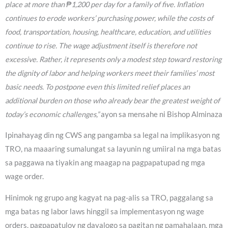
place at more than ₱1,200 per day for a family of five. Inflation
continues to erode workers’ purchasing power, while the costs of
food, transportation, housing, healthcare, education, and utilities
continue to rise. The wage adjustment itself is therefore not
excessive. Rather, it represents only a modest step toward restoring
the dignity of labor and helping workers meet their families’ most
basic needs. To postpone even this limited relief places an
additional burden on those who already bear the greatest weight of
today’s economic challenges,”
ayon sa mensahe ni Bishop Alminaza
Ipinahayag din ng CWS ang pangamba sa legal na implikasyon ng
TRO, na maaaring sumalungat sa layunin ng umiiral na mga batas
sa paggawa na tiyakin ang maagap na pagpapatupad ng mga
wage order.
Hinimok ng grupo ang kagyat na pag-alis sa TRO, paggalang sa
mga batas ng labor laws hinggil sa implementasyon ng wage
orders, pagpapatuloy ng dayalogo sa pagitan ng pamahalaan, mga