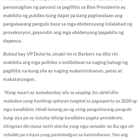
pamamagitan ng panood sa paglilitis sa Bise Presidente ay
makikita ng publiko kung dapat pa bang pagtiwalaan ang
pangalawang pangulo base sa mga ebidensyang inilalahad ng
prosekusyon, gayundin ang mga ebidenyang ipapakita ng
depensa.
Bukod kay VP Duterte, sinabi rin ni Barbers na dito rin
makikita ang mga pulitiko o indibidwal na naging bahagi ng
paglilitis na kung sila ay naging makatotohanan, patas at
makatarungan.
“Kung maari ay sumubaybay sila sa usaping ito, dahil dito
mabubuo yung kanilang opinyon tungkol sa pagsuporta sa 2028 ng
mga kandidato. Hindi lamang po ng ating pangalawang pangulo
kung siya po ay tutuloy bilang kandidato pagka-presidente,
titingnan din muna natin sino ba yung mga senador na ika nga eh
reliable pa o kaya yung paninindigan sa katotohanan. Yun ang