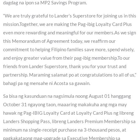
dagdag na ipon sa MP2 Savings Program.
“We are truly grateful to Lander’s Superstore for joining us in this
mission.Together, we are making the Pag-ibig Loyalty Card Plus
even more rewarding and meaningful for our members.As we sign
this Memorandum of Agreement today, we reaffirm our
commitment to helping Filipino families save more, spend wisely,
and enjoy greater value from their pag-ibig membership.To our
friends from Lander Superstore, thank you for your trust and
partnership. Maraming salamat po at congratulations to all of us,”
bahagi pa ng mensahe ni Acosta sa gawain.
Sa bisa ng kasunduan na nagsimula noong August 01 hanggang
October 31 ngayong taon, maaaring makakuha ang mga may
hawak ng Pag-IBIG Loyalty Card at Loyalty Card Plus ng libreng
Landers Shopping Pass, libreng Landers Premium Membership sa
minimum na single-receipt purchase na 3-thousand pesos, at
pagkakataong mag-upgrade sa Executive Membership sa