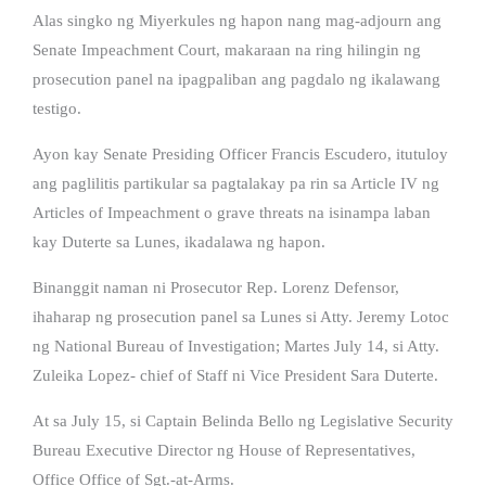
Alas singko ng Miyerkules ng hapon nang mag-adjourn ang
Senate Impeachment Court, makaraan na ring hilingin ng
prosecution panel na ipagpaliban ang pagdalo ng ikalawang
testigo.
Ayon kay Senate Presiding Officer Francis Escudero, itutuloy
ang paglilitis partikular sa pagtalakay pa rin sa Article IV ng
Articles of Impeachment o grave threats na isinampa laban
kay Duterte sa Lunes, ikadalawa ng hapon.
Binanggit naman ni Prosecutor Rep. Lorenz Defensor,
ihaharap ng prosecution panel sa Lunes si Atty. Jeremy Lotoc
ng National Bureau of Investigation; Martes July 14, si Atty.
Zuleika Lopez- chief of Staff ni Vice President Sara Duterte.
At sa July 15, si Captain Belinda Bello ng Legislative Security
Bureau Executive Director ng House of Representatives,
Office Office of Sgt.-at-Arms.