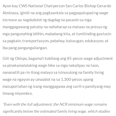
Ayon kay CWS National Chairperson San Carlos Bishop Gerardo
Alminaza, iginiit na ang pagkaantala sa pagpapatupad ng wage
increase ay nagdudulot ng dagdag na pasanin sa mga
manggagawang patuloy na nahaharap sa mataas na presyo ng
mga pangunahing bilihin, mababang kita, at tumitinding gastusin
sa pagkain, transportasyon, pabahay, kalusugan, edukasyon, at
iba pang pangangailangan.
Giit ng Obispo, bagama’t kabilang ang 85-pesos wage adjustment
sa pinakamalalaking wage hike sa mga nakalipas na taon,
nananatili pa rin itong malayo sa isinusulong na family living
wage na ngayon ay umaabot na sa 1,300-pesos upang
masuportahan ng isang manggagawa ang sarili o pamilyang may
limang miyembro.
“Even with the full adjustment, the NCR minimum wage remains
significantly below the estimated family living wage, which studies