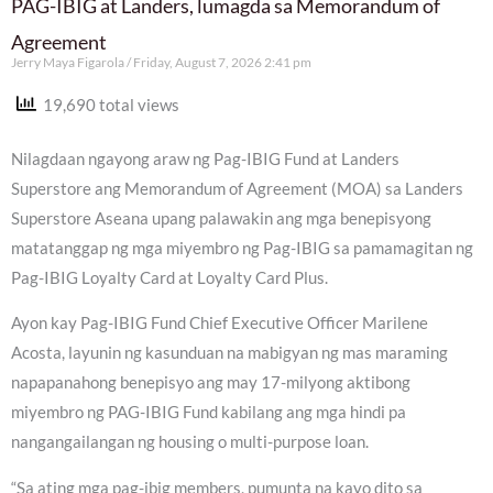
PAG-IBIG at Landers, lumagda sa Memorandum of
Agreement
Jerry Maya Figarola
Friday, August 7, 2026 2:41 pm
19,690 total views
Nilagdaan ngayong araw ng Pag-IBIG Fund at Landers
Superstore ang Memorandum of Agreement (MOA) sa Landers
Superstore Aseana upang palawakin ang mga benepisyong
matatanggap ng mga miyembro ng Pag-IBIG sa pamamagitan ng
Pag-IBIG Loyalty Card at Loyalty Card Plus.
Ayon kay Pag-IBIG Fund Chief Executive Officer Marilene
Acosta, layunin ng kasunduan na mabigyan ng mas maraming
napapanahong benepisyo ang may 17-milyong aktibong
miyembro ng PAG-IBIG Fund kabilang ang mga hindi pa
nangangailangan ng housing o multi-purpose loan.
“Sa ating mga pag-ibig members, pumunta na kayo dito sa