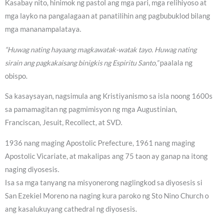
Kasabay nito, hinimok ng pastol ang mga pari, mga relihiyoso at
mga layko na pangalagaan at panatilihin ang pagbubuklod bilang
mga mananampalataya.
“Huwag nating hayaang magkawatak-watak tayo. Huwag nating
sirain ang pagkakaisang binigkis ng Espiritu Santo,”
paalala ng
obispo.
Sa kasaysayan, nagsimula ang Kristiyanismo sa isla noong 1600s
sa pamamagitan ng pagmimisyon ng mga Augustinian,
Franciscan, Jesuit, Recollect, at SVD.
1936 nang maging Apostolic Prefecture, 1961 nang maging
Apostolic Vicariate, at makalipas ang 75 taon ay ganap na itong
naging diyosesis.
Isa sa mga tanyang na misyonerong naglingkod sa diyosesis si
San Ezekiel Moreno na naging kura paroko ng Sto Nino Church o
ang kasalukuyang cathedral ng diyosesis.