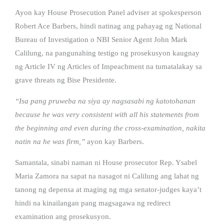
Ayon kay House Prosecution Panel adviser at spokesperson
Robert Ace Barbers, hindi natinag ang pahayag ng National
Bureau of Investigation o NBI Senior Agent John Mark
Calilung, na pangunahing testigo ng prosekusyon kaugnay
ng Article IV ng Articles of Impeachment na tumatalakay sa
grave threats ng Bise Presidente.
“Isa pang pruweba na siya ay nagsasabi ng katotohanan
because he was very consistent with all his statements from
the beginning and even during the cross-examination, nakita
natin na he was firm,”
ayon kay Barbers.
Samantala, sinabi naman ni House prosecutor Rep. Ysabel
Maria Zamora na sapat na nasagot ni Calilung ang lahat ng
tanong ng depensa at maging ng mga senator-judges kaya’t
hindi na kinailangan pang magsagawa ng redirect
examination ang prosekusyon.