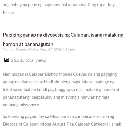
ang buhay na puno ng pagmamahal at nananatiling tapat kay
Kristo.
Pagiging ganap na diyosesis ng Calapan, isang malaking
hamon at pananagutan
Norman Dequia
Friday, August 7, 2026 5:18 pm
26,335 total views
Nanindigan si Calapan Bishop Moises Cuevas na ang pagiging
ganap na diyosesis ay hindi simpleng pagkilala sa paglago ng
lokal na simbahan kundi pagtanggap sa mas malaking hamon at
pananagutang ipagpatuloy ang misyong sinimulan ng mga
naunang misyonero.
Sa kanyang pagninilay sa Misa para sa canonical erection ng
Diocese of Calapan nitong August 7 sa Calapan Cathedral, sinabi