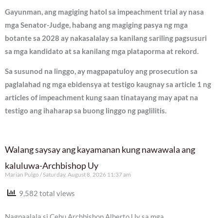
Gayunman, ang magiging hatol sa impeachment trial ay nasa
mga Senator-Judge, habang ang magiging pasya ng mga
botante sa 2028 ay nakasalalay sa kanilang sariling pagsusuri
sa mga kandidato at sa kanilang mga plataporma at rekord.
Sa susunod na linggo, ay magpapatuloy ang prosecution sa
paglalahad ng mga ebidensya at testigo kaugnay sa article 1 ng
articles of impeachment kung saan tinatayang may apat na
testigo ang ihaharap sa buong linggo ng paglilitis.
Walang saysay ang kayamanan kung nawawala ang
kaluluwa-Archbishop Uy
Marian Pulgo
Saturday, August 8, 2026 11:37 am
9,582 total views
Nagpaalala si Cebu Archbishop Alberto Uy sa mga