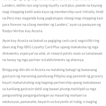
Landers, dalhin nyo ang iyong loyalty card plus, pwede na kayong
mag-shopping kahit wala kayo ng membership card. Initially, hindi
na.Pero mas maganda kung pagkatapos nilang mag-shopping kasi
para forever na silang member ng Landers,” ayon sa panayam ng
Radyo Veritas kay Acosta.
Ayon kay Acosta na bukod sa pagiging cash card, nagsisilbi ring
daan ang Pag-IBIG Loyalty Card Plus upang makakuha ng mga
diskwento, espesyal na alok, at reward points mula sa lumalawak
na hanay ng mga partner establishments ng ahensya.
Binigyang-diin din ni Acosta na malaking bahagi ng buwanang
gastusin ng maraming pamilyang Pilipino ang pamimili ng grocery
kaya’t makatutulong ang bagong partnership upang makabawas
sa kanilang gastusin dahil ang bawat pisong matitipid sa mga
pangunahing pangangailangan ay maaaring mailaan sa
edukasyon, pamasahe, bayarin sa kuryente at tubig, o maging