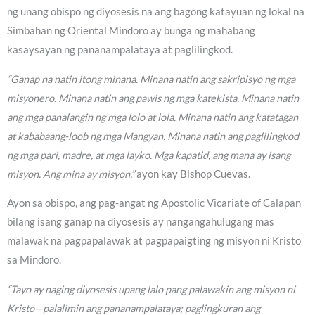
ng unang obispo ng diyosesis na ang bagong katayuan ng lokal na
Simbahan ng Oriental Mindoro ay bunga ng mahabang
kasaysayan ng pananampalataya at paglilingkod.
“Ganap na natin itong minana. Minana natin ang sakripisyo ng mga
misyonero. Minana natin ang pawis ng mga katekista. Minana natin
ang mga panalangin ng mga lolo at lola. Minana natin ang katatagan
at kababaang-loob ng mga Mangyan. Minana natin ang paglilingkod
ng mga pari, madre, at mga layko. Mga kapatid, ang mana ay isang
misyon. Ang mina ay misyon,”
ayon kay Bishop Cuevas.
Ayon sa obispo, ang pag-angat ng Apostolic Vicariate of Calapan
bilang isang ganap na diyosesis ay nangangahulugang mas
malawak na pagpapalawak at pagpapaigting ng misyon ni Kristo
sa Mindoro.
“Tayo ay naging diyosesis upang lalo pang palawakin ang misyon ni
Kristo—palalimin ang pananampalataya; paglingkuran ang