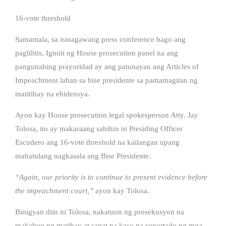
16-vote threshold
Samantala, sa isinagawang press conference bago ang
paglilitis, Iginiit ng House prosecution panel na ang
pangunahing prayoridad ay ang patunayan ang Articles of
Impeachment laban sa bise presidente sa pamamagitan ng
matitibay na ebidensya.
Ayon kay House prosecution legal spokesperson Atty. Jay
Tolosa, ito ay makaraang sabihin ni Presiding Officer
Escudero ang 16-vote threshold na kailangan upang
mahatulang nagkasala ang Bise Presidente.
“Again, our priority is to continue to present evidence before
the impeachment court,”
ayon kay Tolosa.
Binigyan diin ni Tolosa, nakatuon ng prosekusyon na
makabuo ng matibay at sapat na kaso na suportado ng mga