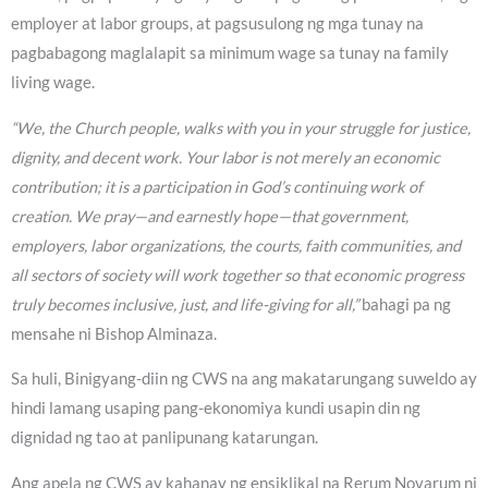
employer at labor groups, at pagsusulong ng mga tunay na
pagbabagong maglalapit sa minimum wage sa tunay na family
living wage.
“We, the Church people, walks with you in your struggle for justice,
dignity, and decent work. Your labor is not merely an economic
contribution; it is a participation in God’s continuing work of
creation. We pray—and earnestly hope—that government,
employers, labor organizations, the courts, faith communities, and
all sectors of society will work together so that economic progress
truly becomes inclusive, just, and life-giving for all,”
bahagi pa ng
mensahe ni Bishop Alminaza.
Sa huli, Binigyang-diin ng CWS na ang makatarungang suweldo ay
hindi lamang usaping pang-ekonomiya kundi usapin din ng
dignidad ng tao at panlipunang katarungan.
Ang apela ng CWS ay kahanay ng ensiklikal na Rerum Novarum ni