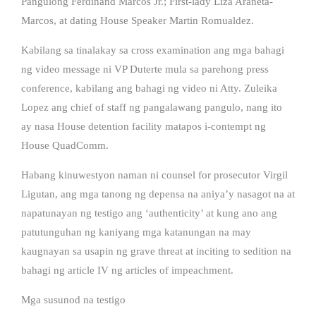
Pangulong Ferdinand Marcos Jr.; First-lady Liza Araneta-
Marcos, at dating House Speaker Martin Romualdez.
Kabilang sa tinalakay sa cross examination ang mga bahagi
ng video message ni VP Duterte mula sa parehong press
conference, kabilang ang bahagi ng video ni Atty. Zuleika
Lopez ang chief of staff ng pangalawang pangulo, nang ito
ay nasa House detention facility matapos i-contempt ng
House QuadComm.
Habang kinuwestyon naman ni counsel for prosecutor Virgil
Ligutan, ang mga tanong ng depensa na aniya’y nasagot na at
napatunayan ng testigo ang ‘authenticity’ at kung ano ang
patutunguhan ng kaniyang mga katanungan na may
kaugnayan sa usapin ng grave threat at inciting to sedition na
bahagi ng article IV ng articles of impeachment.
Mga susunod na testigo