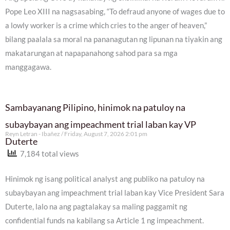
Pope Leo XIII na nagsasabing, “To defraud anyone of wages due to
a lowly worker is a crime which cries to the anger of heaven,”
bilang paalala sa moral na pananagutan ng lipunan na tiyakin ang
makatarungan at napapanahong sahod para sa mga
manggagawa.
Sambayanang Pilipino, hinimok na patuloy na
subaybayan ang impeachment trial laban kay VP
Reyn Letran - Ibañez
Friday, August 7, 2026 2:01 pm
Duterte
7,184 total views
Hinimok ng isang political analyst ang publiko na patuloy na
subaybayan ang impeachment trial laban kay Vice President Sara
Duterte, lalo na ang pagtalakay sa maling paggamit ng
confidential funds na kabilang sa Article 1 ng impeachment.