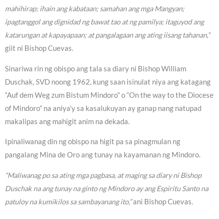
mahihirap; ihain ang kabataan; samahan ang mga Mangyan;
ipagtanggol ang dignidad ng bawat tao at ng pamilya; itaguyod ang
katarungan at kapayapaan; at pangalagaan ang ating iisang tahanan,”
giit ni Bishop Cuevas.
Sinariwa rin ng obispo ang tala sa diary ni Bishop William
Duschak, SVD noong 1962, kung saan isinulat niya ang katagang
“Auf dem Weg zum Bistum Mindoro” o “On the way to the Diocese
of Mindoro” na aniya’y sa kasalukuyan ay ganap nang natupad
makalipas ang mahigit anim na dekada.
Ipinaliwanag din ng obispo na higit pa sa pinagmulan ng
pangalang Mina de Oro ang tunay na kayamanan ng Mindoro.
“Maliwanag po sa ating mga pagbasa, at maging sa diary ni Bishop
Duschak na ang tunay na ginto ng Mindoro ay ang Espiritu Santo na
patuloy na kumikilos sa sambayanang ito,”
ani Bishop Cuevas.