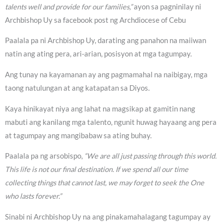
talents well and provide for our families,”
ayon sa pagninilay ni
Archbishop Uy sa facebook post ng Archdiocese of Cebu
Paalala pa ni Archbishop Uy, darating ang panahon na maiiwan
natin ang ating pera, ari-arian, posisyon at mga tagumpay.
Ang tunay na kayamanan ay ang pagmamahal na naibigay, mga
taong natulungan at ang katapatan sa Diyos.
Kaya hinikayat niya ang lahat na magsikap at gamitin nang
mabuti ang kanilang mga talento, ngunit huwag hayaang ang pera
at tagumpay ang mangibabaw sa ating buhay.
Paalala pa ng arsobispo,
“We are all just passing through this world.
This life is not our final destination. If we spend all our time
collecting things that cannot last, we may forget to seek the One
who lasts forever.”
Sinabi ni Archbishop Uy na ang pinakamahalagang tagumpay ay