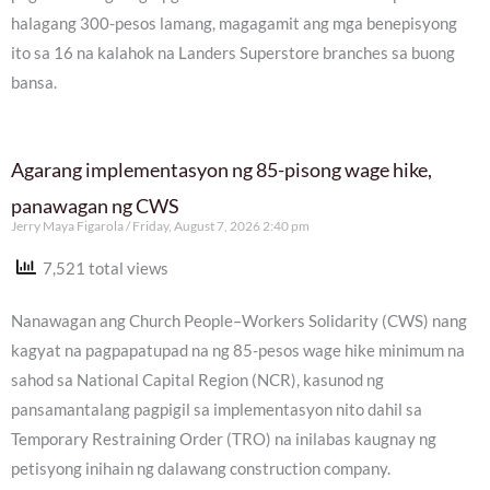
halagang 300-pesos lamang, magagamit ang mga benepisyong
ito sa 16 na kalahok na Landers Superstore branches sa buong
bansa.
Agarang implementasyon ng 85-pisong wage hike,
panawagan ng CWS
Jerry Maya Figarola
Friday, August 7, 2026 2:40 pm
7,521 total views
Nanawagan ang Church People–Workers Solidarity (CWS) nang
kagyat na pagpapatupad na ng 85-pesos wage hike minimum na
sahod sa National Capital Region (NCR), kasunod ng
pansamantalang pagpigil sa implementasyon nito dahil sa
Temporary Restraining Order (TRO) na inilabas kaugnay ng
petisyong inihain ng dalawang construction company.