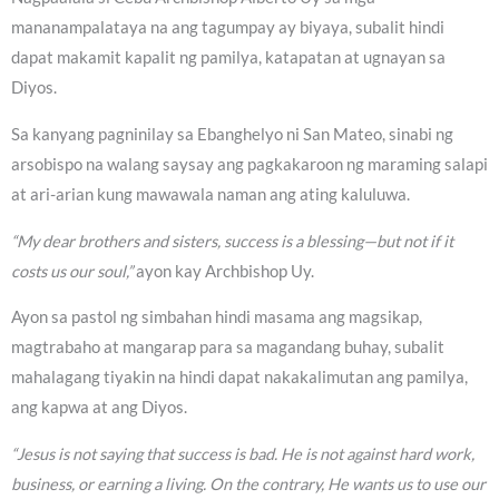
mananampalataya na ang tagumpay ay biyaya, subalit hindi
dapat makamit kapalit ng pamilya, katapatan at ugnayan sa
Diyos.
Sa kanyang pagninilay sa Ebanghelyo ni San Mateo, sinabi ng
arsobispo na walang saysay ang pagkakaroon ng maraming salapi
at ari-arian kung mawawala naman ang ating kaluluwa.
“My dear brothers and sisters, success is a blessing—but not if it
costs us our soul,”
ayon kay Archbishop Uy.
Ayon sa pastol ng simbahan hindi masama ang magsikap,
magtrabaho at mangarap para sa magandang buhay, subalit
mahalagang tiyakin na hindi dapat nakakalimutan ang pamilya,
ang kapwa at ang Diyos.
“Jesus is not saying that success is bad. He is not against hard work,
business, or earning a living. On the contrary, He wants us to use our