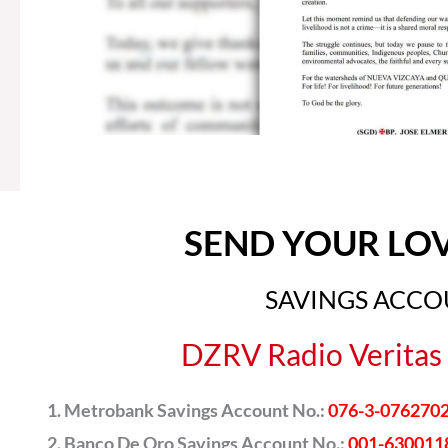
SEND YOUR LO
SAVINGS ACC
DZRV Radio Veritas 
Metrobank Savings Account No.:
076-3-076270
Banco De Oro Savings Account No.:
001-630011