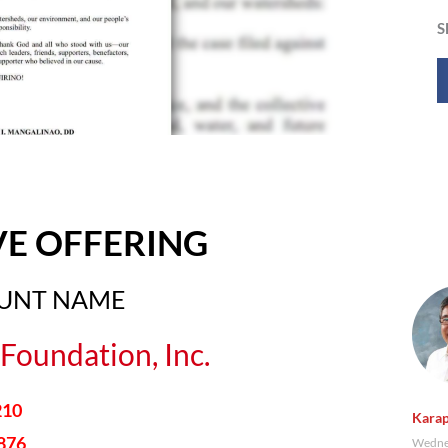
S
VE OFFERING
OUNT NAME
Foundation, Inc.
210
Karap
876
Wednes