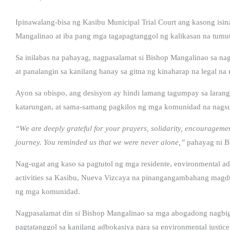
Ipinawalang-bisa ng Kasibu Municipal Trial Court ang kasong i
Mangalinao at iba pang mga tagapagtanggol ng kalikasan na tumu
Sa inilabas na pahayag, nagpasalamat si Bishop Mangalinao sa n
at panalangin sa kanilang hanay sa gitna ng kinaharap na legal na 
Ayon sa obispo, ang desisyon ay hindi lamang tagumpay sa larang
katarungan, at sama-samang pagkilos ng mga komunidad na nagsu
“We are deeply grateful for your prayers, solidarity, encouragem
journey. You reminded us that we were never alone,”
pahayag ni B
Nag-ugat ang kaso sa pagtutol ng mga residente, environmental ad
activities sa Kasibu, Nueva Vizcaya na pinangangambahang magdu
ng mga komunidad.
Nagpasalamat din si Bishop Mangalinao sa mga abogadong nagbiga
pagtatanggol sa kanilang adbokasiya para sa environmental just