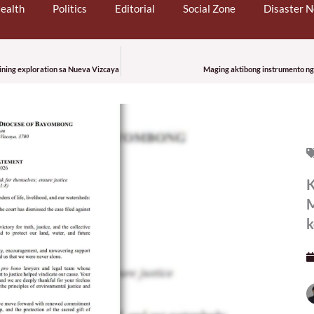
ealth
Politics
Editorial
Social Zone
Disaster 
mining exploration sa Nueva Vizcaya
Maging aktibong instrumento ng
K
M
k