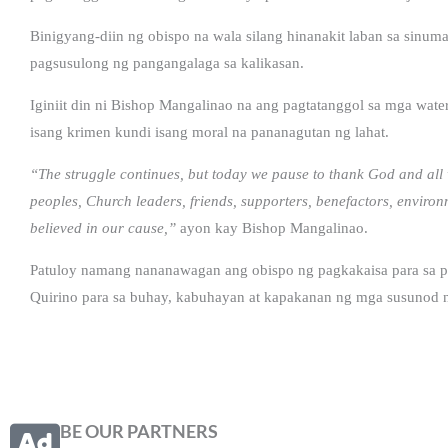
Binigyang-diin ng obispo na wala silang hinanakit laban sa sinum
pagsusulong ng pangangalaga sa kalikasan.
Iginiit din ni Bishop Mangalinao na ang pagtatanggol sa mga wat
isang krimen kundi isang moral na pananagutan ng lahat.
“The struggle continues, but today we pause to thank God and all 
peoples, Church leaders, friends, supporters, benefactors, environ
believed in our cause,”
ayon kay Bishop Mangalinao.
Patuloy namang nananawagan ang obispo ng pagkakaisa para sa p
Quirino para sa buhay, kabuhayan at kapakanan ng mga susunod 
BE OUR PARTNERS