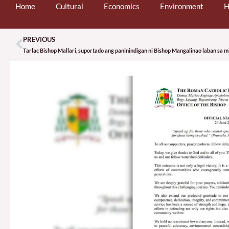
Home
Cultural
Economics
Environment
H
PREVIOUS
Prev
Tarlac Bishop Mallari, suportado ang paninindigan ni Bishop Mangalinao laban sa 