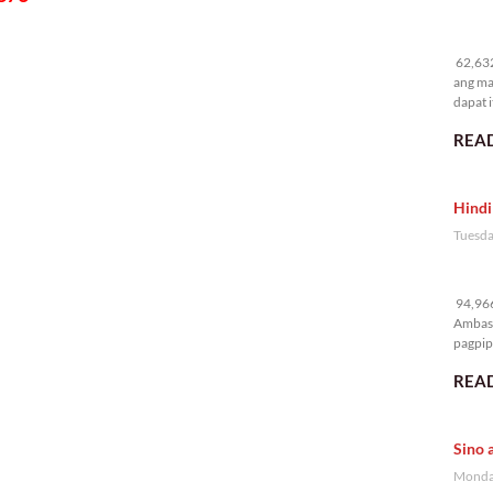
62
62,632
ang ma
dapat i
READ
Hindi
Tuesda
94
94,966
Ambass
pagpipi
READ
Sino 
Monday