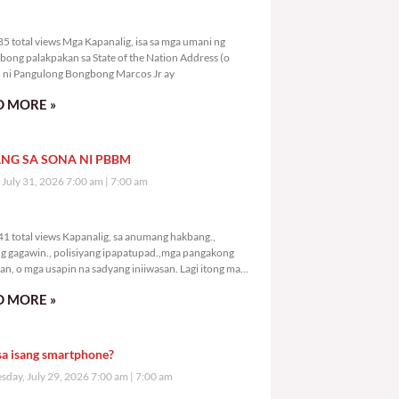
6,985 total views
5 total views Mga Kapanalig, isa sa mga umani ng
bong palakpakan sa State of the Nation Address (o
ni Pangulong Bongbong Marcos Jr ay
 MORE »
NG SA SONA NI PBBM
, July 31, 2026 7:00 am
7:00 am
9,041 total views
1 total views Kapanalig, sa anumang hakbang.,
g gagawin., polisiyang ipapatupad.,mga pangakong
an, o mga usapin na sadyang iniiwasan. Lagi itong may
 Hindi ibig sabihin,
 MORE »
sa isang smartphone?
day, July 29, 2026 7:00 am
7:00 am