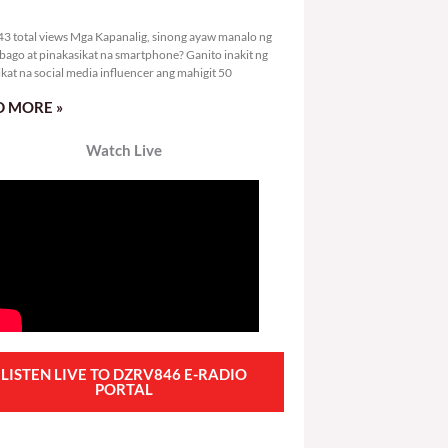
0,743 total views
3 total views Mga Kapanalig, sinong ayaw manalo ng
bago at pinakasikat na smartphone? Ganito inakit ng
ikat na social media influencer ang mahigit 50
 MORE »
Watch Live
LISTEN LIVE TO DZRV846 E-RADIO
PORTAL