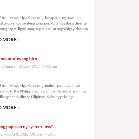
,632 total views
 total views Mga Kapanalig, karapatan ng bawat tao
gkaroon ng disenteng tahanan. Para masabing disente,
tong sapat, ligtas, may seguridad, at nagbibigay-daan sa
 MORE »
 nakatutuwang biro
y, August 4, 2026 7:00 am
7:00 am
,966 total views
 total views Mga Kapanalig, mabuti pa si Japanese
ador to the Philippines na si Endo Kazuya, maraming
liang bahay dito sa Pilipinas. Sa isang privilege
 MORE »
ang papasan ng system-loss?
, August 3, 2026 7:00 am
7:00 am