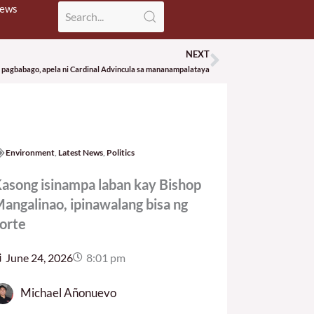
News
NEXT
Next
 pagbabago, apela ni Cardinal Advincula sa mananampalataya
Environment
,
Latest News
,
Politics
asong isinampa laban kay Bishop
angalinao, ipinawalang bisa ng
orte
June 24, 2026
8:01 pm
Michael Añonuevo