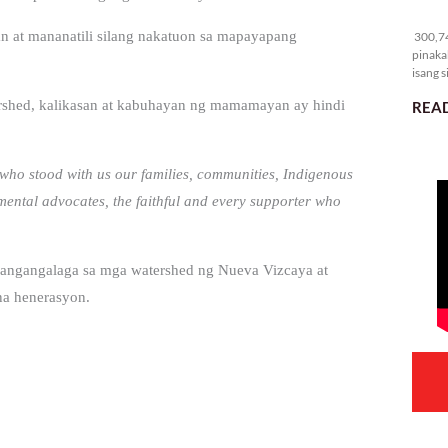
30
an at mananatili silang nakatuon sa mapayapang
300,74
pinaka
isang s
ershed, kalikasan at kabuhayan ng mamamayan ay hindi
READ
who stood with us our families, communities, Indigenous
mental advocates, the faithful and every supporter who
angangalaga sa mga watershed ng Nueva Vizcaya at
na henerasyon.