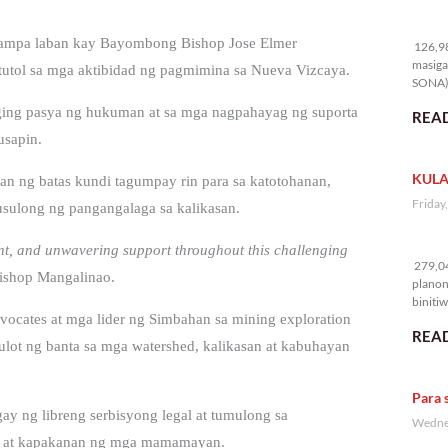
12
sinampa laban kay Bayombong Bishop Jose Elmer
126,98
masiga
tutol sa mga aktibidad ng pagmimina sa Nueva Vizcaya.
SONA) 
aging pasya ng hukuman at sa mga nagpahayag ng suporta
READ
usapin.
KULA
an ng batas kundi tagumpay rin para sa katotohanan,
Friday
sulong ng pangangalaga sa kalikasan.
27
ent, and unwavering support throughout this challenging
279,04
ishop Mangalinao.
planon
binitiw
vocates at mga lider ng Simbahan sa mining exploration
kulang.
READ
lot ng banta sa mga watershed, kalikasan at kabuhayan
Para 
y ng libreng serbisyong legal at tumulong sa
Wednes
ice at kapakanan ng mga mamamayan.