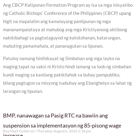
Ang CBCP Katipunan Formation Program ay isa sa mga inisyatibo
ng Catholic Bishops’ Conference of the Philippines (CBCP) upang
higit na mapalalim ang kamalayang panlipunan ng mga
mananampalataya at mahubog ang mga Kristiyanong aktibong
nakikibahagi sa pagtataguyod ng katotohanan, katarungan,
mabuting pamamahala, at pananagutan sa lipunan.
Patuloy namang hinihikayat ng Simbahan ang mga layko na
maging tapat na saksi ni Kristo hindi lamang sa loob ng simbahan
kundi maging sa kanilang pakikilahok sa buhay pampubliko,
bilang pagtugon sa misyong isabuhay ang Ebanghelyo sa lahat ng
larangan ng lipunan.
BMP, nanawagan sa Pasig RTC na bawiin ang
suspension sa implementasyon ng 85-pisong wage
Roy Mark Gutierrez
Thursday, August 6, 2026 2:18 pm
increase