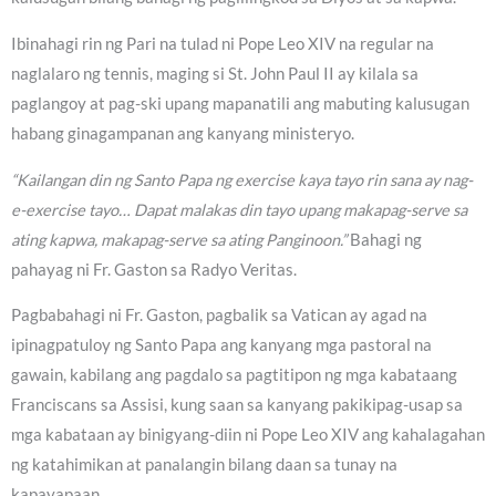
Ibinahagi rin ng Pari na tulad ni Pope Leo XIV na regular na
naglalaro ng tennis, maging si St. John Paul II ay kilala sa
paglangoy at pag-ski upang mapanatili ang mabuting kalusugan
habang ginagampanan ang kanyang ministeryo.
“Kailangan din ng Santo Papa ng exercise kaya tayo rin sana ay nag-
e-exercise tayo… Dapat malakas din tayo upang makapag-serve sa
ating kapwa, makapag-serve sa ating Panginoon.”
Bahagi ng
pahayag ni Fr. Gaston sa Radyo Veritas.
Pagbabahagi ni Fr. Gaston, pagbalik sa Vatican ay agad na
ipinagpatuloy ng Santo Papa ang kanyang mga pastoral na
gawain, kabilang ang pagdalo sa pagtitipon ng mga kabataang
Franciscans sa Assisi, kung saan sa kanyang pakikipag-usap sa
mga kabataan ay binigyang-diin ni Pope Leo XIV ang kahalagahan
ng katahimikan at panalangin bilang daan sa tunay na
kapayapaan.