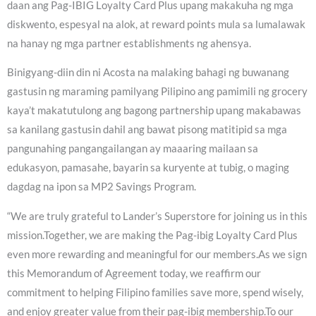
daan ang Pag-IBIG Loyalty Card Plus upang makakuha ng mga
diskwento, espesyal na alok, at reward points mula sa lumalawak
na hanay ng mga partner establishments ng ahensya.
Binigyang-diin din ni Acosta na malaking bahagi ng buwanang
gastusin ng maraming pamilyang Pilipino ang pamimili ng grocery
kaya’t makatutulong ang bagong partnership upang makabawas
sa kanilang gastusin dahil ang bawat pisong matitipid sa mga
pangunahing pangangailangan ay maaaring mailaan sa
edukasyon, pamasahe, bayarin sa kuryente at tubig, o maging
dagdag na ipon sa MP2 Savings Program.
“We are truly grateful to Lander’s Superstore for joining us in this
mission.Together, we are making the Pag-ibig Loyalty Card Plus
even more rewarding and meaningful for our members.As we sign
this Memorandum of Agreement today, we reaffirm our
commitment to helping Filipino families save more, spend wisely,
and enjoy greater value from their pag-ibig membership.To our