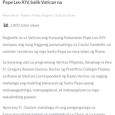
Pope Leo XIV, balik Vatican na
Reyn Letran - Ibañez
Friday, August 7, 2026 10:50 am
1,803 total views
Nagbalik na sa Vatican ang Kanyang Kabanalan Pope Leo XIV
matapos ang ilang linggong pamamahinga sa Castel Gandolfo, na
summer residence ng mga Santo Papa na nasa labas ng Roma.
Sa kanyang ulat sa programang Veritas Pilipinas, ibinahagi ni Rev.
Fr. Gregory Ramon Gaston, Rector ng Pontificio Collegio Filipino
sa Roma at Vatican Correspondent ng Radio Veritas, na naging
mahalaga ang maikling bakasyon ng Santo Papa upang
makapagpahinga, makapagdasal, at makapagtuon sa mga
nakabinbing gawain.
Ayon kay Fr. Gaston, mahalaga rin ang pangangalaga sa
kalusugan bilang bahagi ng paglilingkod sa Diyos at sa kapwa.