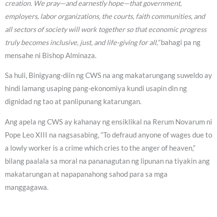
creation. We pray—and earnestly hope—that government,
employers, labor organizations, the courts, faith communities, and
all sectors of society will work together so that economic progress
truly becomes inclusive, just, and life-giving for all,”
bahagi pa ng
mensahe ni Bishop Alminaza.
Sa huli, Binigyang-diin ng CWS na ang makatarungang suweldo ay
hindi lamang usaping pang-ekonomiya kundi usapin din ng
dignidad ng tao at panlipunang katarungan.
Ang apela ng CWS ay kahanay ng ensiklikal na Rerum Novarum ni
Pope Leo XIII na nagsasabing, “To defraud anyone of wages due to
a lowly worker is a crime which cries to the anger of heaven,”
bilang paalala sa moral na pananagutan ng lipunan na tiyakin ang
makatarungan at napapanahong sahod para sa mga
manggagawa.