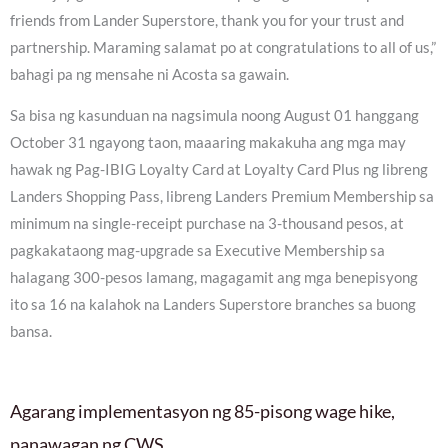
friends from Lander Superstore, thank you for your trust and
partnership. Maraming salamat po at congratulations to all of us,”
bahagi pa ng mensahe ni Acosta sa gawain.
Sa bisa ng kasunduan na nagsimula noong August 01 hanggang
October 31 ngayong taon, maaaring makakuha ang mga may
hawak ng Pag-IBIG Loyalty Card at Loyalty Card Plus ng libreng
Landers Shopping Pass, libreng Landers Premium Membership sa
minimum na single-receipt purchase na 3-thousand pesos, at
pagkakataong mag-upgrade sa Executive Membership sa
halagang 300-pesos lamang, magagamit ang mga benepisyong
ito sa 16 na kalahok na Landers Superstore branches sa buong
bansa.
Agarang implementasyon ng 85-pisong wage hike,
panawagan ng CWS