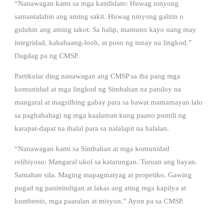
“Nanawagan kami sa mga kandidato: Huwag ninyong
samantalahin ang aming sakit. Huwag ninyong galitin o
guluhin ang aming takot. Sa halip, mamuno kayo nang may
integridad, kababaang-loob, at puso ng tunay na lingkod.”
Dagdag pa ng CMSP.
Partikular ding nanawagan ang CMSP sa iba pang mga
komunidad at mga lingkod ng Simbahan na patuloy na
mangaral at magsilbing gabay para sa bawat mamamayan lalo
sa pagbabahagi ng mga kaalaman kung paano pumili ng
karapat-dapat na ihalal para sa nalalapit na halalan.
“Nanawagan kami sa Simbahan at mga komunidad
relihiyoso: Mangaral ukol sa katarungan. Turuan ang bayan.
Samahan sila. Maging mapagmatyag at propetiko. Gawing
pugad ng paninindigan at lakas ang ating mga kapilya at
kumbento, mga paaralan at misyon.” Ayon pa sa CMSP.