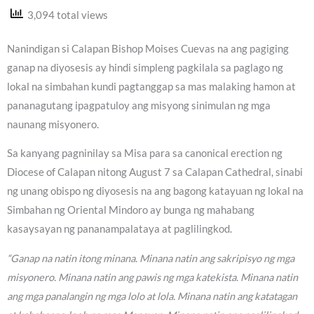
3,094 total views
Nanindigan si Calapan Bishop Moises Cuevas na ang pagiging
ganap na diyosesis ay hindi simpleng pagkilala sa paglago ng
lokal na simbahan kundi pagtanggap sa mas malaking hamon at
pananagutang ipagpatuloy ang misyong sinimulan ng mga
naunang misyonero.
Sa kanyang pagninilay sa Misa para sa canonical erection ng
Diocese of Calapan nitong August 7 sa Calapan Cathedral, sinabi
ng unang obispo ng diyosesis na ang bagong katayuan ng lokal na
Simbahan ng Oriental Mindoro ay bunga ng mahabang
kasaysayan ng pananampalataya at paglilingkod.
“Ganap na natin itong minana. Minana natin ang sakripisyo ng mga
misyonero. Minana natin ang pawis ng mga katekista. Minana natin
ang mga panalangin ng mga lolo at lola. Minana natin ang katatagan