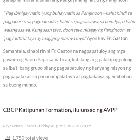
“‘Pag ibinigay natin ‘yung buhay natin sa Panginoon—kahit hindi sa
pagpapari o sa pagmamadre, kahit sa pag-aasawa, sa pamilya, o kahit
walang asawa, Kung saan tayo, doon tayo nilagay ng Panginoon, at
‘pag faithful tayo ay magiging masaya tayo.”
Ayon kay Fr. Gaston.
Samantala, sinabi rin ni Fr. Gaston na nagpapatuloy ang mga
gawain ng Santo Papa sa Vatican, kabilang ang pakikipagpulong
sa iba’t ibang grupo bilang pagpapatuloy ng kanyang misyon ng
pagpapalakas sa pananampalataya at pagkakaisa ng Simbahan
sa buong mundo.
CBCP Katipunan Formation, ilulunsad ng AVPP
Reyn Letran - Ibañez
Friday, August 7, 2026 10:28 am
1,750 total views