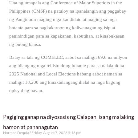
Una ng umapela ang Conference of Major Superiors in the
Philippines (CMSP) na patuloy na ipanalangin ang paggabay
ng Panginoon maging mga kandidato at maging sa mga
botante para sa pagkakaroon ng kaliwanagan ng isip at
paninindigan para sa kapakanan, kabutihan, at kinabukasan
ng buong bansa.
Batay sa tala ng COMELEC, aabot sa mahigit 69.6 na milyon
ang bilang ng mga rehistradong botante para sa nalalapit na
2025 National and Local Elections habang aabot naman sa
mahigit 18,200 ang kinakailangang ihalal na mga bagong
opisyal ng bayan.
Pagiging ganap na diyosesis ng Calapan, isang malaking
hamon at pananagutan
Norman Dequia
Friday, August 7, 2026 5:18 pm