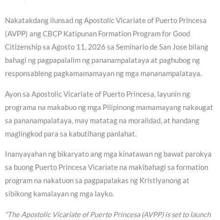
Nakatakdang ilunsad ng Apostolic Vicariate of Puerto Princesa
(AVPP) ang CBCP Katipunan Formation Program for Good
Citizenship sa Agosto 11, 2026 sa Seminario de San Jose bilang
bahagi ng pagpapalalim ng pananampalataya at paghubog ng
responsableng pagkamamamayan ng mga mananampalataya.
Ayon sa Apostolic Vicariate of Puerto Princesa, layunin ng
programa na makabuo ng mga Pilipinong mamamayang nakaugat
sa pananampalataya, may matatag na moralidad, at handang
maglingkod para sa kabutihang panlahat.
Inanyayahan ng bikaryato ang mga kinatawan ng bawat parokya
sa buong Puerto Princesa Vicariate na makibahagi sa formation
program na nakatuon sa pagpapalakas ng Kristiyanong at
sibikong kamalayan ng mga layko.
“The Apostolic Vicariate of Puerto Princesa (AVPP) is set to launch