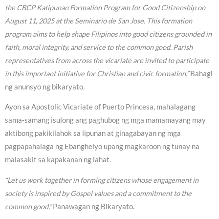
the CBCP Katipunan Formation Program for Good Citizenship on
August 11, 2025 at the Seminario de San Jose. This formation
program aims to help shape Filipinos into good citizens grounded in
faith, moral integrity, and service to the common good. Parish
representatives from across the vicariate are invited to participate
in this important initiative for Christian and civic formation.”
Bahagi
ng anunsyo ng bikaryato.
Ayon sa Apostolic Vicariate of Puerto Princesa, mahalagang
sama-samang isulong ang paghubog ng mga mamamayang may
aktibong pakikilahok sa lipunan at ginagabayan ng mga
pagpapahalaga ng Ebanghelyo upang magkaroon ng tunay na
malasakit sa kapakanan ng lahat.
“Let us work together in forming citizens whose engagement in
society is inspired by Gospel values and a commitment to the
common good,”
Panawagan ng Bikaryato.