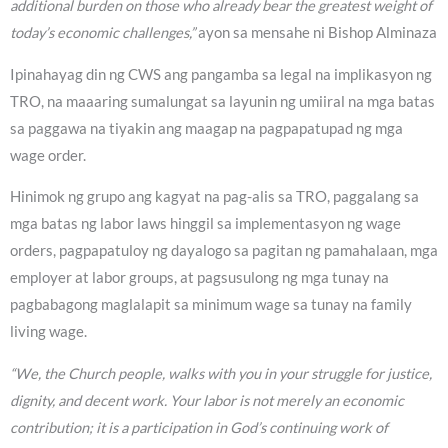
additional burden on those who already bear the greatest weight of
today’s economic challenges,”
ayon sa mensahe ni Bishop Alminaza
Ipinahayag din ng CWS ang pangamba sa legal na implikasyon ng
TRO, na maaaring sumalungat sa layunin ng umiiral na mga batas
sa paggawa na tiyakin ang maagap na pagpapatupad ng mga
wage order.
Hinimok ng grupo ang kagyat na pag-alis sa TRO, paggalang sa
mga batas ng labor laws hinggil sa implementasyon ng wage
orders, pagpapatuloy ng dayalogo sa pagitan ng pamahalaan, mga
employer at labor groups, at pagsusulong ng mga tunay na
pagbabagong maglalapit sa minimum wage sa tunay na family
living wage.
“We, the Church people, walks with you in your struggle for justice,
dignity, and decent work. Your labor is not merely an economic
contribution; it is a participation in God’s continuing work of