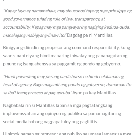
“Kapag tayo ay namamahala, may sinusunod tayong mga prinsipyo ng
good governance tulad ng rule of law, transparency, at
accountability. Kapag may mga pangyayaring nagiging kaduda-duda,
mahalagang mabigyang-linaw ito.”
Dagdag pa ni Mantillas.
Binigyang-diin din ng propesor ang command responsibility, kung
saan sinabi niyang hindi maaaring ihiwalay ang pananagutan ng
pinuno ng isang ahensya sa paggamit ng pondo ng gobyerno.
“Hindi puwedeng may perang na-disburse na hindi nalalaman ng
head of agency. Bago magamit ang pondo ng gobyerno, dumaraan ito
sa iba’t ibang proseso at pag-apruba.”
Ayon pa kay Mantillas.
Nagbabala rin si Mantillas laban sa mga pagtatangkang
impluwensyahan ang opinyon ng publiko sa pamamagitan ng
social media habang nagpapatuloy ang paglilitis.
Hinimok naman ng propesor ang publiko na umasa lamang sa mga