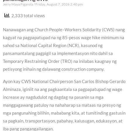
Jerry Maya Figarola
Friday, August 7, 2026 2:40 pm
2,333 total views
Nanawagan ang Church People–Workers Solidarity (CWS) nang
kagyat na pagpapatupad na ng 85-pesos wage hike minimum na
sahod sa National Capital Region (NCR), kasunod ng
pansamantalang pagpigil sa implementasyon nito dahil sa
Temporary Restraining Order (TRO) na inilabas kaugnay ng
petisyong inihain ng dalawang construction company.
Ayon kay CWS National Chairperson San Carlos Bishop Gerardo
Alminaza, iginiit na ang pagkaantala sa pagpapatupad ng wage
increase ay nagdudulot ng dagdag na pasanin sa mga
manggagawang patuloy na nahaharap sa mataas na presyo ng
mga pangunahing bilihin, mababang kita, at tumitinding gastusin
sa pagkain, transportasyon, pabahay, kalusugan, edukasyon, at
iba pang pangangailangan.