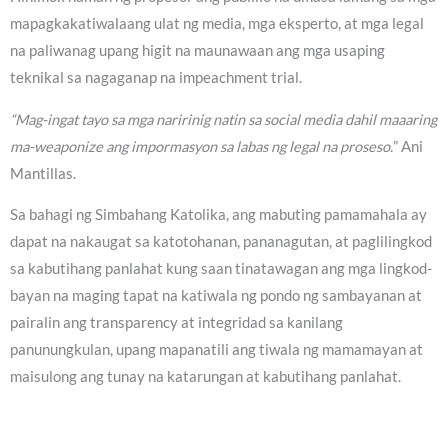
mapagkakatiwalaang ulat ng media, mga eksperto, at mga legal
na paliwanag upang higit na maunawaan ang mga usaping
teknikal sa nagaganap na impeachment trial.
“Mag-ingat tayo sa mga naririnig natin sa social media dahil maaaring
ma-weaponize ang impormasyon sa labas ng legal na proseso.
” Ani
Mantillas.
Sa bahagi ng Simbahang Katolika, ang mabuting pamamahala ay
dapat na nakaugat sa katotohanan, pananagutan, at paglilingkod
sa kabutihang panlahat kung saan tinatawagan ang mga lingkod-
bayan na maging tapat na katiwala ng pondo ng sambayanan at
pairalin ang transparency at integridad sa kanilang
panunungkulan, upang mapanatili ang tiwala ng mamamayan at
maisulong ang tunay na katarungan at kabutihang panlahat.