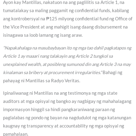
Ayon kay Mantillas, nakatuon na ang paglilitis sa Article 1, na
tumatalakay sa maling paggamit ng confidential funds, kabilang
ang kontrobersyal na ₱125 milyong confidential fund ng Office of
the Vice President at ang mahigit isang daang disbursement na
isinagawa sa loob lamang ng isang araw.
“Napakahalaga na masubaybayan ito ng mga tao dahil pagkatapos ng
Article 1 ay maaari nang talakayin ang Article 2 tungkol sa
unexplained wealth, at posibleng sumunod din ang Article 3 na may
kinalaman sa bribery at procurement irregularities.”
Bahagi ng
pahayag ni Mantillas sa Radyo Veritas.
Ipinaliwanag ni Mantillas na ang testimonya ng mga state
auditors at mga opisyal ng bangko ay nagbigay ng mahahalagang
impormasyon hinggil sa hindi pangkaraniwang paraan ng
paglalabas ng pondo ng bayan na nagdudulot ng mga katanungan
kaugnay ng transparency at accountability ng mga opisyal ng
pamahalaan.