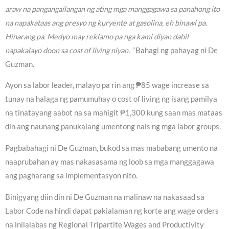
araw na pangangailangan ng ating mga manggagawa sa panahong ito
na napakataas ang presyo ng kuryente at gasolina, eh binawi pa.
Hinarang pa. Medyo may reklamo pa nga kami diyan dahil
napakalayo doon sa cost of living niyan, “
Bahagi ng pahayag ni De
Guzman.
Ayon sa labor leader, malayo pa rin ang ₱85 wage increase sa
tunay na halaga ng pamumuhay o cost of living ng isang pamilya
na tinatayang aabot na sa mahigit ₱1,300 kung saan mas mataas
din ang naunang panukalang umentong nais ng mga labor groups.
Pagbabahagi ni De Guzman, bukod sa mas mababang umento na
naaprubahan ay mas nakasasama ng loob sa mga manggagawa
ang pagharang sa implementasyon nito.
Binigyang diin din ni De Guzman na malinaw na nakasaad sa
Labor Code na hindi dapat pakialaman ng korte ang wage orders
na inilalabas ng Regional Tripartite Wages and Productivity