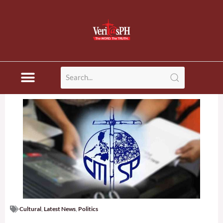
Skip
to
content
Cultural
,
Latest News
,
Politics