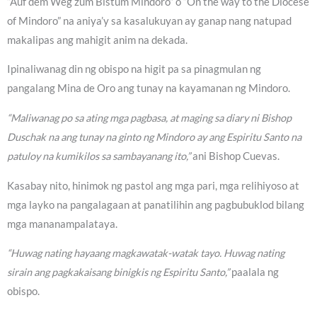
“Auf dem Weg zum Bistum Mindoro” o “On the way to the Diocese
of Mindoro” na aniya’y sa kasalukuyan ay ganap nang natupad
makalipas ang mahigit anim na dekada.
Ipinaliwanag din ng obispo na higit pa sa pinagmulan ng
pangalang Mina de Oro ang tunay na kayamanan ng Mindoro.
“Maliwanag po sa ating mga pagbasa, at maging sa diary ni Bishop
Duschak na ang tunay na ginto ng Mindoro ay ang Espiritu Santo na
patuloy na kumikilos sa sambayanang ito,”
ani Bishop Cuevas.
Kasabay nito, hinimok ng pastol ang mga pari, mga relihiyoso at
mga layko na pangalagaan at panatilihin ang pagbubuklod bilang
mga mananampalataya.
“Huwag nating hayaang magkawatak-watak tayo. Huwag nating
sirain ang pagkakaisang binigkis ng Espiritu Santo,”
paalala ng
obispo.