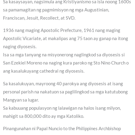
Sa kasaysayan, nagsimula ang Kristiyanismo sa isla noong 1600s
sa pamamagitan ng pagmimisyon ng mga Augustinian,
Franciscan, Jesuit, Recollect, at SVD.
1936 nang maging Apostolic Prefecture, 1961 nang maging
Apostolic Vicariate, at makalipas ang 75 taon ay ganap na itong
naging diyosesis.
Isa sa mga tanyang na misyonerong naglingkod sa diyosesis si
San Ezekiel Moreno na naging kura paroko ng Sto Nino Church o
ang kasalukuyang cathedral ng diyosesis.
Sa kasalukuyan, mayroong 40 parokya ang diyosesis at isang
personal parish na nakatuon sa paglilingkod sa mga katutubong
Mangyan sa lugar.
Sa kabuuang populasyon ng lalawigan na halos isang milyon,
mahigit sa 800,000 dito ay mga Katoliko.
Pinangunahan ni Papal Nuncio to the Philippines Archbishop