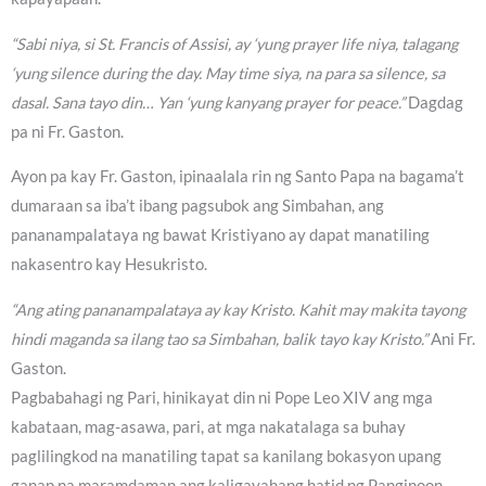
“Sabi niya, si St. Francis of Assisi, ay ‘yung prayer life niya, talagang
‘yung silence during the day. May time siya, na para sa silence, sa
dasal. Sana tayo din… Yan ‘yung kanyang prayer for peace.”
Dagdag
pa ni Fr. Gaston.
Ayon pa kay Fr. Gaston, ipinaalala rin ng Santo Papa na bagama’t
dumaraan sa iba’t ibang pagsubok ang Simbahan, ang
pananampalataya ng bawat Kristiyano ay dapat manatiling
nakasentro kay Hesukristo.
“Ang ating pananampalataya ay kay Kristo. Kahit may makita tayong
hindi maganda sa ilang tao sa Simbahan, balik tayo kay Kristo.”
Ani Fr.
Gaston.
Pagbabahagi ng Pari, hinikayat din ni Pope Leo XIV ang mga
kabataan, mag-asawa, pari, at mga nakatalaga sa buhay
paglilingkod na manatiling tapat sa kanilang bokasyon upang
ganap na maramdaman ang kaligayahang hatid ng Panginoon.