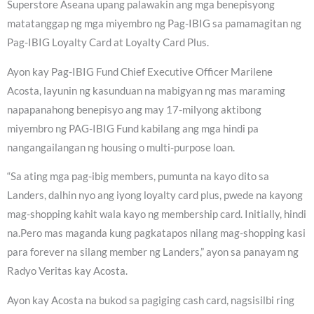
Superstore Aseana upang palawakin ang mga benepisyong
matatanggap ng mga miyembro ng Pag-IBIG sa pamamagitan ng
Pag-IBIG Loyalty Card at Loyalty Card Plus.
Ayon kay Pag-IBIG Fund Chief Executive Officer Marilene
Acosta, layunin ng kasunduan na mabigyan ng mas maraming
napapanahong benepisyo ang may 17-milyong aktibong
miyembro ng PAG-IBIG Fund kabilang ang mga hindi pa
nangangailangan ng housing o multi-purpose loan.
“Sa ating mga pag-ibig members, pumunta na kayo dito sa
Landers, dalhin nyo ang iyong loyalty card plus, pwede na kayong
mag-shopping kahit wala kayo ng membership card. Initially, hindi
na.Pero mas maganda kung pagkatapos nilang mag-shopping kasi
para forever na silang member ng Landers,” ayon sa panayam ng
Radyo Veritas kay Acosta.
Ayon kay Acosta na bukod sa pagiging cash card, nagsisilbi ring