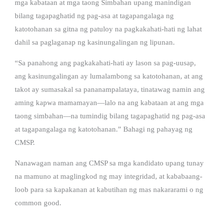
mga kabataan at mga taong Simbahan upang manindigan
bilang tagapaghatid ng pag-asa at tagapangalaga ng
katotohanan sa gitna ng patuloy na pagkakahati-hati ng lahat
dahil sa paglaganap ng kasinungalingan ng lipunan.
“Sa panahong ang pagkakahati-hati ay lason sa pag-uusap,
ang kasinungalingan ay lumalambong sa katotohanan, at ang
takot ay sumasakal sa pananampalataya, tinatawag namin ang
aming kapwa mamamayan—lalo na ang kabataan at ang mga
taong simbahan—na tumindig bilang tagapaghatid ng pag-asa
at tagapangalaga ng katotohanan.” Bahagi ng pahayag ng
CMSP.
Nanawagan naman ang CMSP sa mga kandidato upang tunay
na mamuno at maglingkod ng may integridad, at kababaang-
loob para sa kapakanan at kabutihan ng mas nakararami o ng
common good.