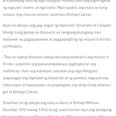
at kababaang-loob ng mga Mangyan. Minana natin ang paglilingkod
ng mga pari, madre, at mga layko. Mga kapatid, ang mana ay isang
misyon. Ang mina ay misyon,”
ayon kay Bishop Cuevas.
Ayon sa obispo, ang pag-angat ng Apostolic Vicariate of Calapan
bilang isang ganap na diyosesis ay nangangahulugang mas
malawak na pagpapalawak at pagpapaigting ng misyon ni Kristo
sa Mindoro.
“Tayo ay naging diyosesis upang lalo pang palawakin ang misyon ni
Kristo—palalimin ang pananampalataya; paglingkuran ang
mahihirap; ihain ang kabataan; samahan ang mga Mangyan;
ipagtanggol ang dignidad ng bawat tao at ng pamilya; itaguyod ang
katarungan at kapayapaan; at pangalagaan ang ating iisang tahanan,”
giit ni Bishop Cuevas.
Sinariwa rin ng obispo ang tala sa diary ni Bishop William
Duschak, SVD noong 1962, kung saan isinulat niya ang katagang