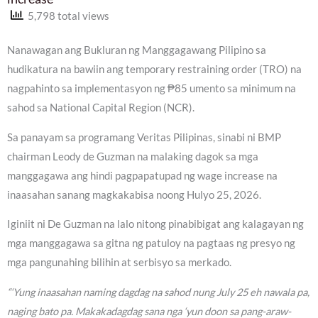
5,798 total views
Nanawagan ang Bukluran ng Manggagawang Pilipino sa
hudikatura na bawiin ang temporary restraining order (TRO) na
nagpahinto sa implementasyon ng ₱85 umento sa minimum na
sahod sa National Capital Region (NCR).
Sa panayam sa programang Veritas Pilipinas, sinabi ni BMP
chairman Leody de Guzman na malaking dagok sa mga
manggagawa ang hindi pagpapatupad ng wage increase na
inaasahan sanang magkakabisa noong Hulyo 25, 2026.
Iginiit ni De Guzman na lalo nitong pinabibigat ang kalagayan ng
mga manggagawa sa gitna ng patuloy na pagtaas ng presyo ng
mga pangunahing bilihin at serbisyo sa merkado.
“‘Yung inaasahan naming dagdag na sahod nung July 25 eh nawala pa,
naging bato pa. Makakadagdag sana nga ‘yun doon sa pang-araw-