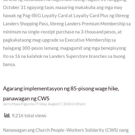
October 31 ngayong taon, maaaring makakuha ang mga may
hawak ng Pag-IBIG Loyalty Card at Loyalty Card Plus ng libreng
Landers Shopping Pass, libreng Landers Premium Membership sa
minimum na single-receipt purchase na 3-thousand pesos, at
pagkakataong mag-upgrade sa Executive Membership sa
halagang 300-pesos lamang, magagamit ang mga benepisyong
ito sa 16 na kalahok na Landers Superstore branches sa buong
bansa.
Agarang implementasyon ng 85-pisong wage hike,
panawagan ng CWS
Jerry Maya Figarola
Friday, August 7, 2026 2:40 pm
9,216 total views
Nanawagan ang Church People–Workers Solidarity (CWS) nang