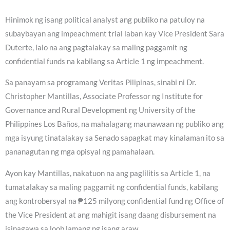
Hinimok ng isang political analyst ang publiko na patuloy na
subaybayan ang impeachment trial laban kay Vice President Sara
Duterte, lalo na ang pagtalakay sa maling paggamit ng
confidential funds na kabilang sa Article 1 ng impeachment.
Sa panayam sa programang Veritas Pilipinas, sinabi ni Dr.
Christopher Mantillas, Associate Professor ng Institute for
Governance and Rural Development ng University of the
Philippines Los Baños, na mahalagang maunawaan ng publiko ang
mga isyung tinatalakay sa Senado sapagkat may kinalaman ito sa
pananagutan ng mga opisyal ng pamahalaan.
Ayon kay Mantillas, nakatuon na ang paglilitis sa Article 1, na
tumatalakay sa maling paggamit ng confidential funds, kabilang
ang kontrobersyal na ₱125 milyong confidential fund ng Office of
the Vice President at ang mahigit isang daang disbursement na
isinagawa sa loob lamang ng isang araw.