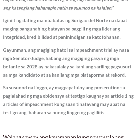
ang katangiang hahanapin natin sa susunod na halalan.”
Iginiit ng dating mambabatas ng Surigao del Norte na dapat
maging pangunahing batayan sa pagpili ng mga lider ang
integridad, kredibilidad at paninindigan sa katotohanan.
Gayunman, ang magiging hatol sa impeachment trial ay nasa
mga Senator-Judge, habang ang magiging pasya ng mga
botante sa 2028 ay nakasalalay sa kanilang sariling pagsusuri
sa mga kandidato at sa kanilang mga plataporma at rekord.
Sa susunod na linggo, ay magpapatuloy ang prosecution sa
paglalahad ng mga ebidensya at testigo kaugnay sa article 1 ng
articles of impeachment kung saan tinatayang may apat na
testigo ang ihaharap sa buong linggo ng paglilitis.
Walang saysay ang kayamanan kung nawawala ang