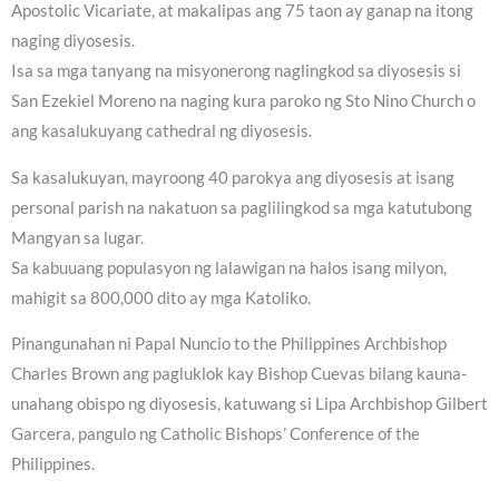
Apostolic Vicariate, at makalipas ang 75 taon ay ganap na itong
naging diyosesis.
Isa sa mga tanyang na misyonerong naglingkod sa diyosesis si
San Ezekiel Moreno na naging kura paroko ng Sto Nino Church o
ang kasalukuyang cathedral ng diyosesis.
Sa kasalukuyan, mayroong 40 parokya ang diyosesis at isang
personal parish na nakatuon sa paglilingkod sa mga katutubong
Mangyan sa lugar.
Sa kabuuang populasyon ng lalawigan na halos isang milyon,
mahigit sa 800,000 dito ay mga Katoliko.
Pinangunahan ni Papal Nuncio to the Philippines Archbishop
Charles Brown ang pagluklok kay Bishop Cuevas bilang kauna-
unahang obispo ng diyosesis, katuwang si Lipa Archbishop Gilbert
Garcera, pangulo ng Catholic Bishops’ Conference of the
Philippines.