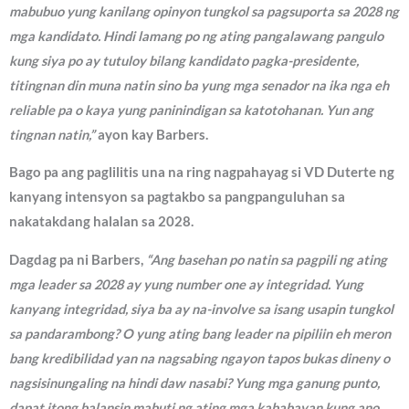
mabubuo yung kanilang opinyon tungkol sa pagsuporta sa 2028 ng
mga kandidato. Hindi lamang po ng ating pangalawang pangulo
kung siya po ay tutuloy bilang kandidato pagka-presidente,
titingnan din muna natin sino ba yung mga senador na ika nga eh
reliable pa o kaya yung paninindigan sa katotohanan. Yun ang
tingnan natin,”
ayon kay Barbers.
Bago pa ang paglilitis una na ring nagpahayag si VD Duterte ng
kanyang intensyon sa pagtakbo sa pangpanguluhan sa
nakatakdang halalan sa 2028.
Dagdag pa ni Barbers,
“Ang basehan po natin sa pagpili ng ating
mga leader sa 2028 ay yung number one ay integridad. Yung
kanyang integridad, siya ba ay na-involve sa isang usapin tungkol
sa pandarambong? O yung ating bang leader na pipiliin eh meron
bang kredibilidad yan na nagsabing ngayon tapos bukas dineny o
nagsisinungaling na hindi daw nasabi? Yung mga ganung punto,
dapat itong balansin mabuti ng ating mga kababayan kung ano