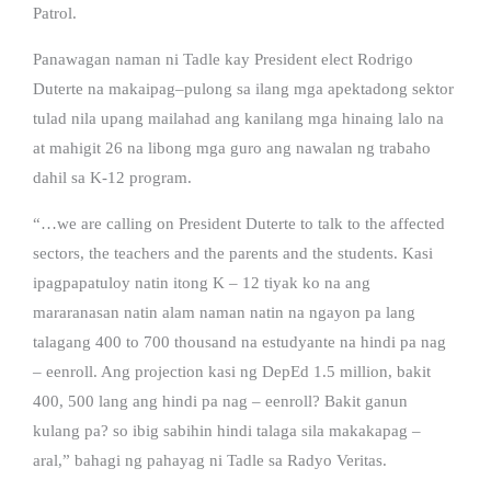
Patrol.
Panawagan naman ni Tadle kay President elect Rodrigo
Duterte na makaipag–pulong sa ilang mga apektadong sektor
tulad nila upang mailahad ang kanilang mga hinaing lalo na
at mahigit 26 na libong mga guro ang nawalan ng trabaho
dahil sa K-12 program.
“…we are calling on President Duterte to talk to the affected
sectors, the teachers and the parents and the students. Kasi
ipagpapatuloy natin itong K – 12 tiyak ko na ang
mararanasan natin alam naman natin na ngayon pa lang
talagang 400 to 700 thousand na estudyante na hindi pa nag
– eenroll. Ang projection kasi ng DepEd 1.5 million, bakit
400, 500 lang ang hindi pa nag – eenroll? Bakit ganun
kulang pa? so ibig sabihin hindi talaga sila makakapag –
aral,” bahagi ng pahayag ni Tadle sa Radyo Veritas.