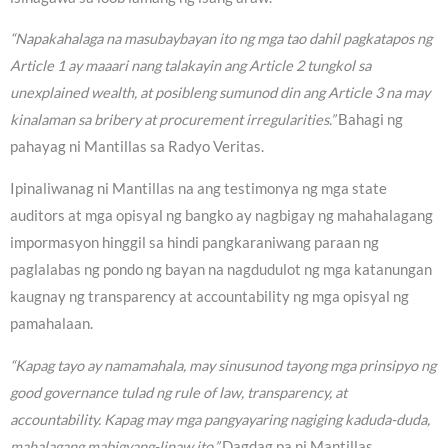
“Napakahalaga na masubaybayan ito ng mga tao dahil pagkatapos ng
Article 1 ay maaari nang talakayin ang Article 2 tungkol sa
unexplained wealth, at posibleng sumunod din ang Article 3 na may
kinalaman sa bribery at procurement irregularities.”
Bahagi ng
pahayag ni Mantillas sa Radyo Veritas.
Ipinaliwanag ni Mantillas na ang testimonya ng mga state
auditors at mga opisyal ng bangko ay nagbigay ng mahahalagang
impormasyon hinggil sa hindi pangkaraniwang paraan ng
paglalabas ng pondo ng bayan na nagdudulot ng mga katanungan
kaugnay ng transparency at accountability ng mga opisyal ng
pamahalaan.
“Kapag tayo ay namamahala, may sinusunod tayong mga prinsipyo ng
good governance tulad ng rule of law, transparency, at
accountability. Kapag may mga pangyayaring nagiging kaduda-duda,
mahalagang mabigyang-linaw ito.”
Dagdag pa ni Mantillas.