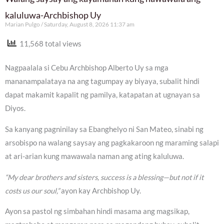
kaluluwa-Archbishop Uy
Marian Pulgo
Saturday, August 8, 2026 11:37 am
11,568 total views
Nagpaalala si Cebu Archbishop Alberto Uy sa mga
mananampalataya na ang tagumpay ay biyaya, subalit hindi
dapat makamit kapalit ng pamilya, katapatan at ugnayan sa
Diyos.
Sa kanyang pagninilay sa Ebanghelyo ni San Mateo, sinabi ng
arsobispo na walang saysay ang pagkakaroon ng maraming salapi
at ari-arian kung mawawala naman ang ating kaluluwa.
“My dear brothers and sisters, success is a blessing—but not if it
costs us our soul,”
ayon kay Archbishop Uy.
Ayon sa pastol ng simbahan hindi masama ang magsikap,