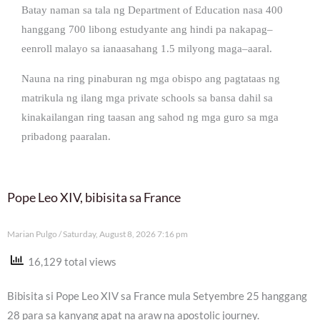
Batay naman sa tala ng Department of Education nasa 400
hanggang 700 libong estudyante ang hindi pa nakapag–
eenroll malayo sa ianaasahang 1.5 milyong maga–aaral.
Nauna na ring pinaburan ng mga obispo ang pagtataas ng
matrikula ng ilang mga private schools sa bansa dahil sa
kinakailangan ring taasan ang sahod ng mga guro sa mga
pribadong paaralan.
Pope Leo XIV, bibisita sa France
Marian Pulgo
Saturday, August 8, 2026 7:16 pm
16,129 total views
Bibisita si Pope Leo XIV sa France mula Setyembre 25 hanggang
28 para sa kanyang apat na araw na apostolic journey.