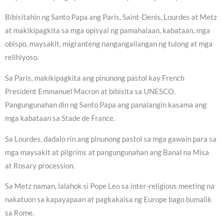
Bibisitahin ng Santo Papa ang Paris, Saint-Denis, Lourdes at Metz
at makikipagkita sa mga opisyal ng pamahalaan, kabataan, mga
obispo, maysakit, migranteng nangangailangan ng tulong at mga
relihiyoso.
Sa Paris, makikipagkita ang pinunong pastol kay French
President Emmanuel Macron at bibisita sa UNESCO.
Pangungunahan din ng Santo Papa ang panalangin kasama ang
mga kabataan sa Stade de France.
Sa Lourdes, dadalo rin ang pinunong pastol sa mga gawain para sa
mga maysakit at pilgrims at pangungunahan ang Banal na Misa
at Rosary procession.
Sa Metz naman, lalahok si Pope Leo sa inter-religious meeting na
nakatuon sa kapayapaan at pagkakaisa ng Europe bago bumalik
sa Rome.