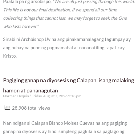
Paalala pa ng arsobispo,
“We are all just passing through this world.
This life is not our final destination. If we spend all our time
collecting things that cannot last, we may forget to seek the One
who lasts forever.”
Sinabi ni Archbishop Uy na ang pinakamahalagang tagumpay ay
ang buhay na puno ng pagmamahal at nananatiling tapat kay
Kristo.
Pagiging ganap na diyosesis ng Calapan, isang malaking
hamon at pananagutan
Norman Dequia
Friday, August 7, 2026 5:18 pm
28,908 total views
Nanindigan si Calapan Bishop Moises Cuevas na ang pagiging
ganap na diyosesis ay hindi simpleng pagkilala sa paglago ng