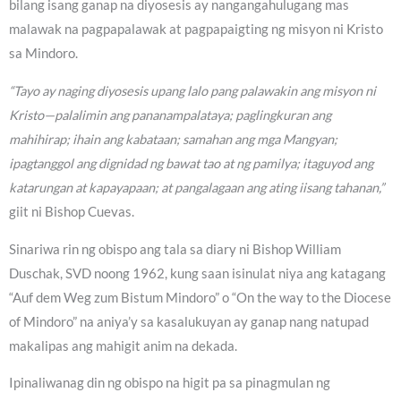
bilang isang ganap na diyosesis ay nangangahulugang mas
malawak na pagpapalawak at pagpapaigting ng misyon ni Kristo
sa Mindoro.
“Tayo ay naging diyosesis upang lalo pang palawakin ang misyon ni
Kristo—palalimin ang pananampalataya; paglingkuran ang
mahihirap; ihain ang kabataan; samahan ang mga Mangyan;
ipagtanggol ang dignidad ng bawat tao at ng pamilya; itaguyod ang
katarungan at kapayapaan; at pangalagaan ang ating iisang tahanan,”
giit ni Bishop Cuevas.
Sinariwa rin ng obispo ang tala sa diary ni Bishop William
Duschak, SVD noong 1962, kung saan isinulat niya ang katagang
“Auf dem Weg zum Bistum Mindoro” o “On the way to the Diocese
of Mindoro” na aniya’y sa kasalukuyan ay ganap nang natupad
makalipas ang mahigit anim na dekada.
Ipinaliwanag din ng obispo na higit pa sa pinagmulan ng