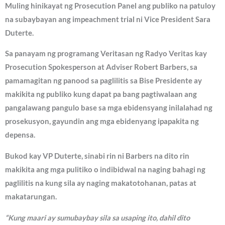
Muling hinikayat ng Prosecution Panel ang publiko na patuloy
na subaybayan ang impeachment trial ni Vice President Sara
Duterte.
Sa panayam ng programang Veritasan ng Radyo Veritas kay
Prosecution Spokesperson at Adviser Robert Barbers, sa
pamamagitan ng panood sa paglilitis sa Bise Presidente ay
makikita ng publiko kung dapat pa bang pagtiwalaan ang
pangalawang pangulo base sa mga ebidensyang inilalahad ng
prosekusyon, gayundin ang mga ebidenyang ipapakita ng
depensa.
Bukod kay VP Duterte, sinabi rin ni Barbers na dito rin
makikita ang mga pulitiko o indibidwal na naging bahagi ng
paglilitis na kung sila ay naging makatotohanan, patas at
makatarungan.
“Kung maari ay sumubaybay sila sa usaping ito, dahil dito