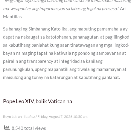
“Mag-ingat tayo sa mga naririnig natin sa social media dahil maaaring
ma-weaponize ang impormasyon sa labas ng legal na proseso.
” Ani
Mantillas.
Sa bahagi ng Simbahang Katolika, ang mabuting pamamahala ay
dapat na nakaugat sa katotohanan, pananagutan, at paglilingkod
sa kabutihang panlahat kung saan tinatawagan ang mga lingkod-
bayan na maging tapat na katiwala ng pondo ng sambayanan at
pairalin ang transparency at integridad sa kanilang
panunungkulan, upang mapanatili ang tiwala ng mamamayan at
maisulong ang tunay na katarungan at kabutihang panlahat.
Pope Leo XIV, balik Vatican na
Reyn Letran - Ibañez
Friday, August 7, 2026 10:50 am
8,540 total views