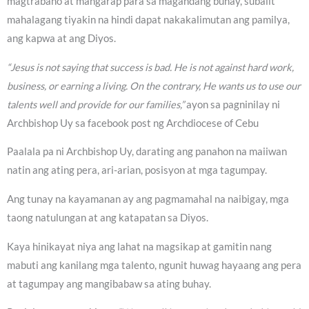
magtrabaho at mangarap para sa magandang buhay, subalit
mahalagang tiyakin na hindi dapat nakakalimutan ang pamilya,
ang kapwa at ang Diyos.
“Jesus is not saying that success is bad. He is not against hard work,
business, or earning a living. On the contrary, He wants us to use our
talents well and provide for our families,”
ayon sa pagninilay ni
Archbishop Uy sa facebook post ng Archdiocese of Cebu
Paalala pa ni Archbishop Uy, darating ang panahon na maiiwan
natin ang ating pera, ari-arian, posisyon at mga tagumpay.
Ang tunay na kayamanan ay ang pagmamahal na naibigay, mga
taong natulungan at ang katapatan sa Diyos.
Kaya hinikayat niya ang lahat na magsikap at gamitin nang
mabuti ang kanilang mga talento, ngunit huwag hayaang ang pera
at tagumpay ang mangibabaw sa ating buhay.