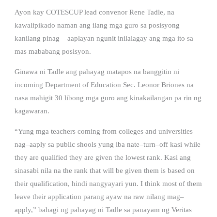
Ayon kay COTESCUP lead convenor Rene Tadle, na
kawalipikado naman ang ilang mga guro sa posisyong
kanilang pinag – aaplayan ngunit inilalagay ang mga ito sa
mas mababang posisyon.
Ginawa ni Tadle ang pahayag matapos na banggitin ni
incoming Department of Education Sec. Leonor Briones na
nasa mahigit 30 libong mga guro ang kinakailangan pa rin ng
kagawaran.
“Yung mga teachers coming from colleges and universities
nag–aaply sa public shools yung iba nate–turn–off kasi while
they are qualified they are given the lowest rank. Kasi ang
sinasabi nila na the rank that will be given them is based on
their qualification, hindi nangyayari yun. I think most of them
leave their application parang ayaw na raw nilang mag–
apply,” bahagi ng pahayag ni Tadle sa panayam ng Veritas