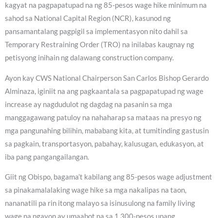
kagyat na pagpapatupad na ng 85-pesos wage hike minimum na
sahod sa National Capital Region (NCR), kasunod ng
pansamantalang pagpigil sa implementasyon nito dahil sa
Temporary Restraining Order (TRO) na inilabas kaugnay ng
petisyong inihain ng dalawang construction company.
Ayon kay CWS National Chairperson San Carlos Bishop Gerardo
Alminaza, iginiit na ang pagkaantala sa pagpapatupad ng wage
increase ay nagdudulot ng dagdag na pasanin sa mga
manggagawang patuloy na nahaharap sa mataas na presyo ng
mga pangunahing bilihin, mababang kita, at tumitinding gastusin
sa pagkain, transportasyon, pabahay, kalusugan, edukasyon, at
iba pang pangangailangan.
Giit ng Obispo, bagama’t kabilang ang 85-pesos wage adjustment
sa pinakamalalaking wage hike sa mga nakalipas na taon,
nananatili pa rin itong malayo sa isinusulong na family living
wage na ngayon ay umaabot na sa 1,300-pesos upang