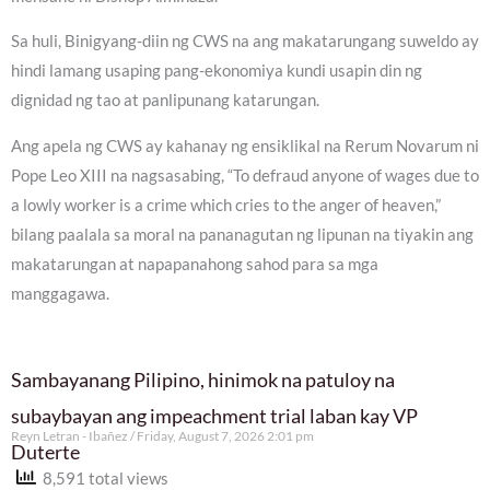
Sa huli, Binigyang-diin ng CWS na ang makatarungang suweldo ay
hindi lamang usaping pang-ekonomiya kundi usapin din ng
dignidad ng tao at panlipunang katarungan.
Ang apela ng CWS ay kahanay ng ensiklikal na Rerum Novarum ni
Pope Leo XIII na nagsasabing, “To defraud anyone of wages due to
a lowly worker is a crime which cries to the anger of heaven,”
bilang paalala sa moral na pananagutan ng lipunan na tiyakin ang
makatarungan at napapanahong sahod para sa mga
manggagawa.
Sambayanang Pilipino, hinimok na patuloy na
subaybayan ang impeachment trial laban kay VP
Reyn Letran - Ibañez
Friday, August 7, 2026 2:01 pm
Duterte
8,591 total views