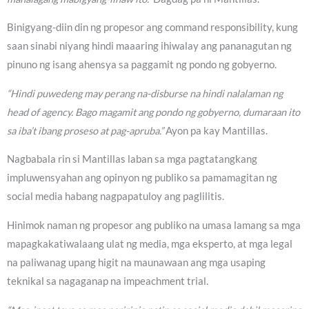
Binigyang-diin din ng propesor ang command responsibility, kung
saan sinabi niyang hindi maaaring ihiwalay ang pananagutan ng
pinuno ng isang ahensya sa paggamit ng pondo ng gobyerno.
“Hindi puwedeng may perang na-disburse na hindi nalalaman ng
head of agency. Bago magamit ang pondo ng gobyerno, dumaraan ito
sa iba’t ibang proseso at pag-apruba.”
Ayon pa kay Mantillas.
Nagbabala rin si Mantillas laban sa mga pagtatangkang
impluwensyahan ang opinyon ng publiko sa pamamagitan ng
social media habang nagpapatuloy ang paglilitis.
Hinimok naman ng propesor ang publiko na umasa lamang sa mga
mapagkakatiwalaang ulat ng media, mga eksperto, at mga legal
na paliwanag upang higit na maunawaan ang mga usaping
teknikal sa nagaganap na impeachment trial.