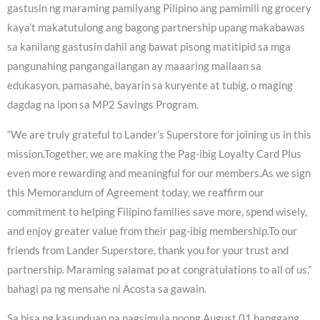
gastusin ng maraming pamilyang Pilipino ang pamimili ng grocery
kaya’t makatutulong ang bagong partnership upang makabawas
sa kanilang gastusin dahil ang bawat pisong matitipid sa mga
pangunahing pangangailangan ay maaaring mailaan sa
edukasyon, pamasahe, bayarin sa kuryente at tubig, o maging
dagdag na ipon sa MP2 Savings Program.
“We are truly grateful to Lander’s Superstore for joining us in this
mission.Together, we are making the Pag-ibig Loyalty Card Plus
even more rewarding and meaningful for our members.As we sign
this Memorandum of Agreement today, we reaffirm our
commitment to helping Filipino families save more, spend wisely,
and enjoy greater value from their pag-ibig membership.To our
friends from Lander Superstore, thank you for your trust and
partnership. Maraming salamat po at congratulations to all of us,”
bahagi pa ng mensahe ni Acosta sa gawain.
Sa bisa ng kasunduan na nagsimula noong August 01 hanggang