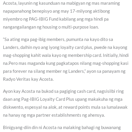
Acosta, layunin ng kasunduan na mabigyan ng mas maraming
napapanahong benepisyo ang may 17-milyong aktibong
miyembro ng PAG-IBIG Fund kabilang ang mga hindi pa
nangangailangan ng housing o multi-purpose loan.
“Sa ating mga pag-ibig members, pumunta na kayo dito sa
Landers, dalhin nyo ang iyong loyalty card plus, pwede na kayong
mag-shopping kahit wala kayo ng membership card. Initially, hindi
na.Pero mas maganda kung pagkatapos nilang mag-shopping kasi
para forever na silang member ng Landers,” ayon sa panayam ng
Radyo Veritas kay Acosta.
Ayon kay Acosta na bukod sa pagiging cash card, nagsisilbi ring
daan ang Pag-IBIG Loyalty Card Plus upang makakuha ng mga
diskwento, espesyal na alok, at reward points mula sa lumalawak
na hanay ng mga partner establishments ng ahensya.
Binigyang-diin din ni Acosta na malaking bahagi ng buwanang