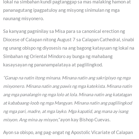
lokal na simbahan kundi pagtanggap sa mas malaking hamon at
pananagutang ipagpatuloy ang misyong sinimulan ng mga
naunang misyonero.
Sa kanyang pagninilay sa Misa para sa canonical erection ng
Diocese of Calapan nitong August 7 sa Calapan Cathedral, sinabi
ng unang obispo ng diyosesis na ang bagong katayuan ng lokal na
Simbahan ng Oriental Mindoro ay bunga ng mahabang
kasaysayan ng pananampalataya at paglilingkod.
“Ganap na natin itong minana. Minana natin ang sakripisyo ng mga
misyonero. Minana natin ang pawis ng mga katekista. Minana natin
ang mga panalangin ng mga lolo at lola. Minana natin ang katatagan
at kababaang-loob ng mga Mangyan. Minana natin ang paglilingkod
ng mga pari, madre, at mga layko. Mga kapatid, ang mana ay isang
misyon. Ang mina ay misyon,”
ayon kay Bishop Cuevas.
Ayon sa obispo, ang pag-angat ng Apostolic Vicariate of Calapan