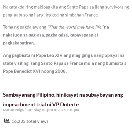
Nakatakda ring makipagkita ang Santo Papa sa ilang survivors ng
pang-aabuso ng ilang lingkod ng simbahan France.
Tema ng pagdalaw ang
“That the world may have life,”
na
nakatuon sa pag-asa, pagkakaisa, kapayapaan at
pagkakapatiran.
Ang pagbisita ni Pope Leo XIV ang magiging unang opisyal na
state visit ng isang Santo Papa sa France mula nang bumisita si
Pope Benedict XVI noong 2008.
Sambayanang Pilipino, hinikayat na subaybayan ang
impeachment trial ni VP Duterte
Marian Pulgo
Saturday, August 8, 2026 7:10 pm
16,233 total views