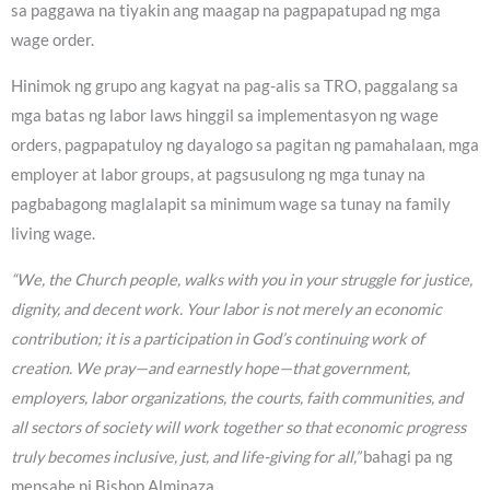
sa paggawa na tiyakin ang maagap na pagpapatupad ng mga
wage order.
Hinimok ng grupo ang kagyat na pag-alis sa TRO, paggalang sa
mga batas ng labor laws hinggil sa implementasyon ng wage
orders, pagpapatuloy ng dayalogo sa pagitan ng pamahalaan, mga
employer at labor groups, at pagsusulong ng mga tunay na
pagbabagong maglalapit sa minimum wage sa tunay na family
living wage.
“We, the Church people, walks with you in your struggle for justice,
dignity, and decent work. Your labor is not merely an economic
contribution; it is a participation in God’s continuing work of
creation. We pray—and earnestly hope—that government,
employers, labor organizations, the courts, faith communities, and
all sectors of society will work together so that economic progress
truly becomes inclusive, just, and life-giving for all,”
bahagi pa ng
mensahe ni Bishop Alminaza.