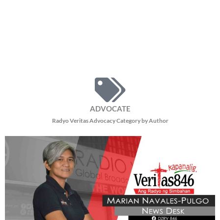
Pope Leo, magsasagawa ng 11-araw na apostolic journey
Thursday, August 6, 2026 11:03 am
11:03 am
7,952 total reads
7,952 total reads Magsasagawa si Pope Leo XIV ng 11-araw na Apostolic
Journey sa Uruguay, Argentina, at Peru mula Nobyembre 6 hanggang 17, ayon
sa inanunsyo
READ MORE »
BE OUR PARTNERS
THIS PORTION IS BROUGHT YOU BY