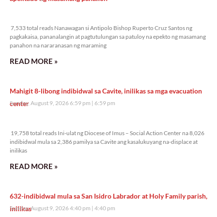
7,533 total reads
7,533 total reads Nanawagan si Antipolo Bishop Ruperto Cruz Santos ng
pagkakaisa, pananalangin at pagtutulungan sa patuloy na epekto ng masamang
panahon na nararanasan ng maraming
READ MORE »
Mahigit 8-libong indibidwal sa Cavite, inilikas sa mga evacuation
center
Sunday, August 9, 2026 6:59 pm
6:59 pm
19,758 total reads
19,758 total reads Ini-ulat ng Diocese of Imus – Social Action Center na 8,026
indibidwal mula sa 2,386 pamilya sa Cavite ang kasalukuyang na-displace at
inilikas
READ MORE »
632-indibidwal mula sa San Isidro Labrador at Holy Family parish,
inilikas
Sunday, August 9, 2026 4:40 pm
4:40 pm