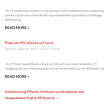
20,113 total reads
20,113 total reads Umabot sa 196 pamilya o 632 indibidwal mula sa dalawang
parokya ng Diocese of Novaliches ang naapektuhan ng pinalakas na Habagat,
kabilang ang
READ MORE »
Pope Leo XIV, bibisita sa France
Saturday, August 8, 2026 7:16 pm
7:16 pm
41,375 total reads
41,375 total reads Bibisita si Pope Leo XIV sa France mula Setyembre 25
hanggang 28 para sa kanyang apat na araw na apostolic journey. Bibisitahin ng
READ MORE »
Sambayanang Pilipino, hinikayat na subaybayan ang
impeachment trial ni VP Duterte
Saturday, August 8, 2026 7:10 pm
7:10 pm
41,312 total reads