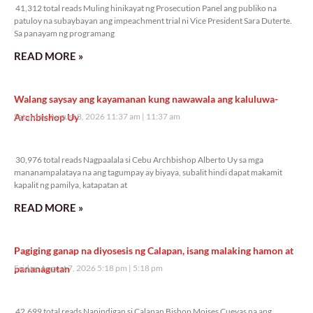
41,312 total reads Muling hinikayat ng Prosecution Panel ang publiko na
patuloy na subaybayan ang impeachment trial ni Vice President Sara Duterte.
Sa panayam ng programang
READ MORE »
Walang saysay ang kayamanan kung nawawala ang kaluluwa-
Archbishop Uy
Saturday, August 8, 2026 11:37 am
11:37 am
30,976 total reads
30,976 total reads Nagpaalala si Cebu Archbishop Alberto Uy sa mga
mananampalataya na ang tagumpay ay biyaya, subalit hindi dapat makamit
kapalit ng pamilya, katapatan at
READ MORE »
Pagiging ganap na diyosesis ng Calapan, isang malaking hamon at
pananagutan
Friday, August 7, 2026 5:18 pm
5:18 pm
42,699 total reads
42,699 total reads Nanindigan si Calapan Bishop Moises Cuevas na ang