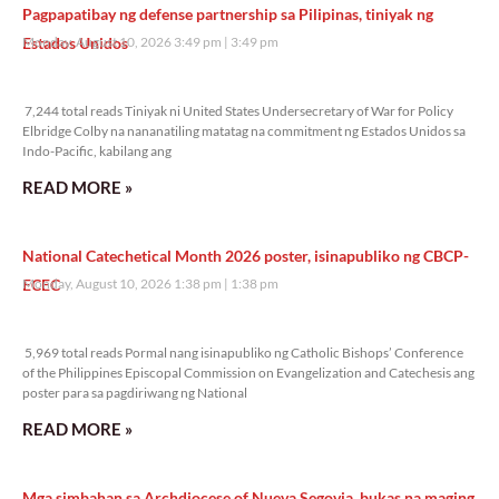
Pagpapatibay ng defense partnership sa Pilipinas, tiniyak ng
Estados Unidos
Monday, August 10, 2026 3:49 pm
3:49 pm
7,244 total reads
7,244 total reads Tiniyak ni United States Undersecretary of War for Policy
Elbridge Colby na nananatiling matatag na commitment ng Estados Unidos sa
Indo-Pacific, kabilang ang
READ MORE »
National Catechetical Month 2026 poster, isinapubliko ng CBCP-
ECEC
Monday, August 10, 2026 1:38 pm
1:38 pm
5,969 total reads
5,969 total reads Pormal nang isinapubliko ng Catholic Bishops’ Conference
of the Philippines Episcopal Commission on Evangelization and Catechesis ang
poster para sa pagdiriwang ng National
READ MORE »
Mga simbahan sa Archdiocese of Nueva Segovia, bukas na maging