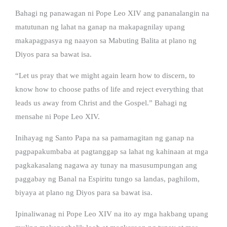
Bahagi ng panawagan ni Pope Leo XIV ang pananalangin na
matutunan ng lahat na ganap na makapagnilay upang
makapagpasya ng naayon sa Mabuting Balita at plano ng
Diyos para sa bawat isa.
“Let us pray that we might again learn how to discern, to
know how to choose paths of life and reject everything that
leads us away from Christ and the Gospel.” Bahagi ng
mensahe ni Pope Leo XIV.
Inihayag ng Santo Papa na sa pamamagitan ng ganap na
pagpapakumbaba at pagtanggap sa lahat ng kahinaan at mga
pagkakasalang nagawa ay tunay na masusumpungan ang
paggabay ng Banal na Espiritu tungo sa landas, paghilom,
biyaya at plano ng Diyos para sa bawat isa.
Ipinaliwanag ni Pope Leo XIV na ito ay mga hakbang upang