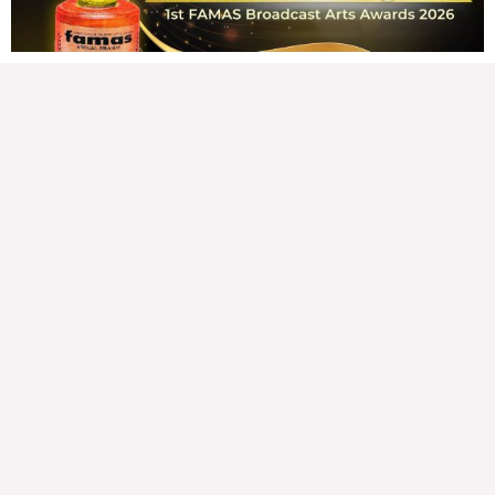
READ MORE »
Karapatan sa disenteng tahanan
Wednesday, August 5, 2026 7:00 am
7:00 am
214,716 total reads
214,716 total reads Mga Kapanalig, karapatan ng bawat tao ang magkaroon ng
disenteng tahanan. Para masabing disente, dapat itong sapat, ligtas, may
seguridad, at nagbibigay-daan sa
READ MORE »
Hindi nakatutuwang biro
Tuesday, August 4, 2026 7:00 am
7:00 am
244,909 total reads
244,909 total reads Mga Kapanalig, mabuti pa si Japanese Ambassador to the
Philippines na si Endo Kazuya, maraming pagpipiliang bahay dito sa Pilipinas.
Sa isang privilege