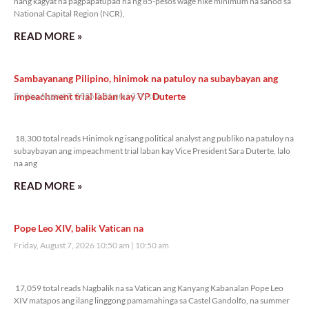
nang kagyat na pagpapatupad na ng 85-pesos wage hike minimum na sahod sa
National Capital Region (NCR),
READ MORE »
Sambayanang Pilipino, hinimok na patuloy na subaybayan ang
impeachment trial laban kay VP Duterte
Friday, August 7, 2026 2:01 pm
2:01 pm
18,300 total reads
18,300 total reads Hinimok ng isang political analyst ang publiko na patuloy na
subaybayan ang impeachment trial laban kay Vice President Sara Duterte, lalo
na ang
READ MORE »
Pope Leo XIV, balik Vatican na
Friday, August 7, 2026 10:50 am
10:50 am
17,059 total reads
17,059 total reads Nagbalik na sa Vatican ang Kanyang Kabanalan Pope Leo
XIV matapos ang ilang linggong pamamahinga sa Castel Gandolfo, na summer