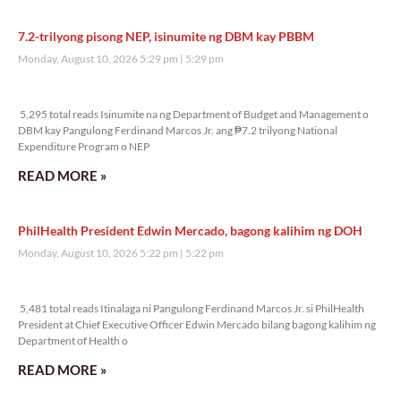
7.2-trilyong pisong NEP, isinumite ng DBM kay PBBM
Monday, August 10, 2026 5:29 pm
5:29 pm
5,295 total reads
5,295 total reads Isinumite na ng Department of Budget and Management o
DBM kay Pangulong Ferdinand Marcos Jr. ang ₱7.2 trilyong National
Expenditure Program o NEP
READ MORE »
PhilHealth President Edwin Mercado, bagong kalihim ng DOH
Monday, August 10, 2026 5:22 pm
5:22 pm
5,481 total reads
5,481 total reads Itinalaga ni Pangulong Ferdinand Marcos Jr. si PhilHealth
President at Chief Executive Officer Edwin Mercado bilang bagong kalihim ng
Department of Health o
READ MORE »