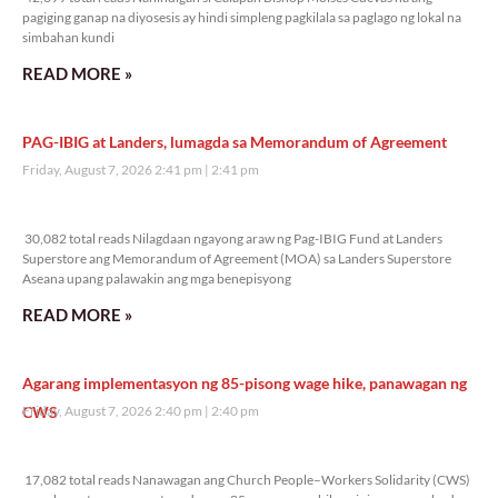
pagiging ganap na diyosesis ay hindi simpleng pagkilala sa paglago ng lokal na
simbahan kundi
READ MORE »
PAG-IBIG at Landers, lumagda sa Memorandum of Agreement
Friday, August 7, 2026 2:41 pm
2:41 pm
30,082 total reads
30,082 total reads Nilagdaan ngayong araw ng Pag-IBIG Fund at Landers
Superstore ang Memorandum of Agreement (MOA) sa Landers Superstore
Aseana upang palawakin ang mga benepisyong
READ MORE »
Agarang implementasyon ng 85-pisong wage hike, panawagan ng
CWS
Friday, August 7, 2026 2:40 pm
2:40 pm
17,082 total reads
17,082 total reads Nanawagan ang Church People–Workers Solidarity (CWS)