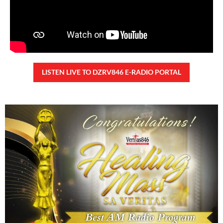
noong bumisita siya sa Davao City
READ MORE »
TUNAY NA KALAGAYAN NG BANSA
Saturday, August 8, 2026 7:00 am
7:00 am
82,768 total reads
82,768 total reads Kapanalig, sa ikalimang SONA ng Pangulong Ferdinand
Marcos Jr., idinetalye nito ang maraming accomplishment ng administrasyon.
Pero, nakalimutan ni PBBM na i-ulat sa
READ MORE »
CONFIDENTIAL FUND
Friday, August 7, 2026 7:00 am
7:00 am
146,449 total reads
146,449 total reads Kapanalig, sa impeachment trial ni Vice President Sara
Duterte, naging malinaw sa madlang bayan na ang “confidential fund” ay isang
public fund o