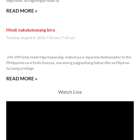
Veritas Editorial
Rev. Fr. Anton CT Pascual
Kanino natututo ang mga bata?
Monday, August 10, 2026 7:00 am
7:00 am
28,181 total reads
28,181 total reads Mga Kapanalig, ikinalulungkot ng Malacañang ang insidente
ng pangungutya ng ilang estudyante kay Pangulong Bongbong Marcos Jr