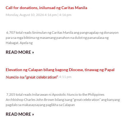
Call for donations, inilunsad ng Caritas Manila
Monday, August 10, 2026 4:16 pm
4:16 pm
6,707 total reads
6,707 total reads Sinimulan ng Caritas Manila ang pangnagalap ng donasyon
para sa mga biktima ng masamang panahon na dulot ng pananalasa ng
Habagat. Apela ng
READ MORE »
Elevation ng Calapan bilang bagong Diocese, tinawag ng Papal
Nuncio na “great celebration”
Monday, August 10, 2026 4:11 pm
4:11 pm
7,205 total reads
7,205 total reads Inilarawan ni Apostolic Nuncio to the Philippines
Archbishop Charles John Brown bilang isang “great celebration” ang kanyang
pagdalo sa makasaysayang paglikha sa Calapan
READ MORE »