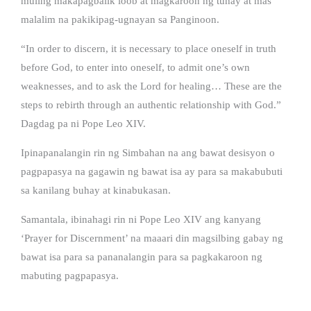
muling makapagbalik loob at magkaroon ng tunay at mas
malalim na pakikipag-ugnayan sa Panginoon.
“In order to discern, it is necessary to place oneself in truth
before God, to enter into oneself, to admit one’s own
weaknesses, and to ask the Lord for healing… These are the
steps to rebirth through an authentic relationship with God.”
Dagdag pa ni Pope Leo XIV.
Ipinapanalangin rin ng Simbahan na ang bawat desisyon o
pagpapasya na gagawin ng bawat isa ay para sa makabubuti
sa kanilang buhay at kinabukasan.
Samantala, ibinahagi rin ni Pope Leo XIV ang kanyang
‘Prayer for Discernment’ na maaari din magsilbing gabay ng
bawat isa para sa pananalangin para sa pagkakaroon ng
mabuting pagpapasya.