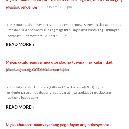
evacuation center
Monday, August 10, 2026 1:36 pm
1:36 pm
5,903 total reads
5,903 total reads Inihayag ng Archdiocese of Nueva Segovia na bukas ang mga
Simbahan sa Arkidiyosesis upang magsilbi bilang pansamantalang kanlungan
ng mga pamilyang maaaring maapektuhan
READ MORE »
Makipagtulungan sa mga otoridad sa tuwing may kalamidad,
panawagan ng OCD sa mamamayan
Monday, August 10, 2026 9:26 am
9:26 am
9,633 total reads
9,633 total reads Hinimok ng Office of Civil Defense (OCD) ang mga
residenteng nasa mabababang mga lugar at mga apektado ng dalawang
nagdaang bagyo at ng
READ MORE »
Mga kabataan, inaanyayahang pagnilayan ang bokasyon sa