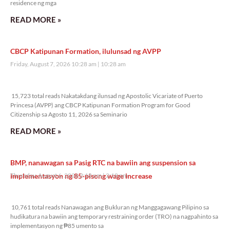
residence ng mga
READ MORE »
CBCP Katipunan Formation, ilulunsad ng AVPP
Friday, August 7, 2026 10:28 am
10:28 am
15,723 total reads
15,723 total reads Nakatakdang ilunsad ng Apostolic Vicariate of Puerto
Princesa (AVPP) ang CBCP Katipunan Formation Program for Good
Citizenship sa Agosto 11, 2026 sa Seminario
READ MORE »
BMP, nanawagan sa Pasig RTC na bawiin ang suspension sa
implementasyon ng 85-pisong wage increase
Thursday, August 6, 2026 2:18 pm
2:18 pm
10,761 total reads
10,761 total reads Nanawagan ang Bukluran ng Manggagawang Pilipino sa
hudikatura na bawiin ang temporary restraining order (TRO) na nagpahinto sa
implementasyon ng ₱85 umento sa