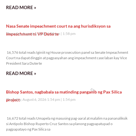
READ MORE »
Nasa Senate impeachment court na ang hurisdiksyon sa
impeachment ni VP Duterte
Thursday, August 6, 2026 1:58 pm
1:58 pm
16,576 total reads
16,576 total reads Iginiit ng House prosecution panel sa Senate Impeachment
Court na dapat dinggin at pagpasyahan ang impeachment case laban kay Vice
President Sara Duterte
READ MORE »
Bishop Santos, nagbabala sa matinding panganib ng Pax Silica
project
Thursday, August 6, 2026 1:54 pm
1:54 pm
16,672 total reads
16,672 total reads Umapela ng masusing pag-aaral at malalim na pananaliksik
si Antipolo Bishop Ruperto Cruz Santos sa planong pagpapatupad o
pagpapatayo ng Pax Silica sa