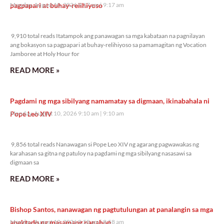
pagpapari at buhay-relihiyoso
Monday, August 10, 2026 9:17 am
9:17 am
9,910 total reads
9,910 total reads Itatampok ang panawagan sa mga kabataan na pagnilayan
ang bokasyon sa pagpapari at buhay-relihiyoso sa pamamagitan ng Vocation
Jamboree at Holy Hour for
READ MORE »
Pagdami ng mga sibilyang namamatay sa digmaan, ikinabahala ni
Pope Leo XIV
Monday, August 10, 2026 9:10 am
9:10 am
9,856 total reads
9,856 total reads Nanawagan si Pope Leo XIV ng agarang pagwawakas ng
karahasan sa gitna ng patuloy na pagdami ng mga sibilyang nasasawi sa
digmaan sa
READ MORE »
Bishop Santos, nanawagan ng pagtutulungan at panalangin sa mga
apektado ng masamang panahon
Monday, August 10, 2026 8:58 am
8:58 am