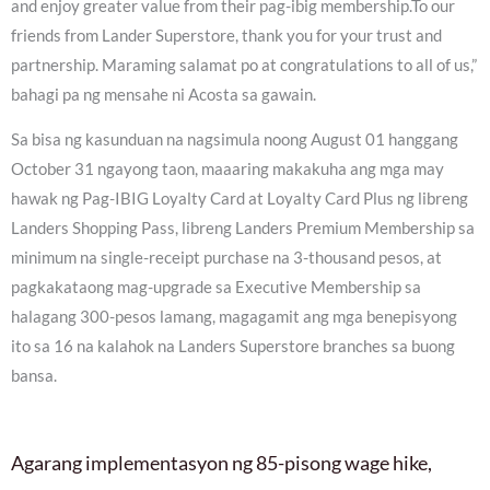
and enjoy greater value from their pag-ibig membership.To our
friends from Lander Superstore, thank you for your trust and
partnership. Maraming salamat po at congratulations to all of us,”
bahagi pa ng mensahe ni Acosta sa gawain.
Sa bisa ng kasunduan na nagsimula noong August 01 hanggang
October 31 ngayong taon, maaaring makakuha ang mga may
hawak ng Pag-IBIG Loyalty Card at Loyalty Card Plus ng libreng
Landers Shopping Pass, libreng Landers Premium Membership sa
minimum na single-receipt purchase na 3-thousand pesos, at
pagkakataong mag-upgrade sa Executive Membership sa
halagang 300-pesos lamang, magagamit ang mga benepisyong
ito sa 16 na kalahok na Landers Superstore branches sa buong
bansa.
Agarang implementasyon ng 85-pisong wage hike,