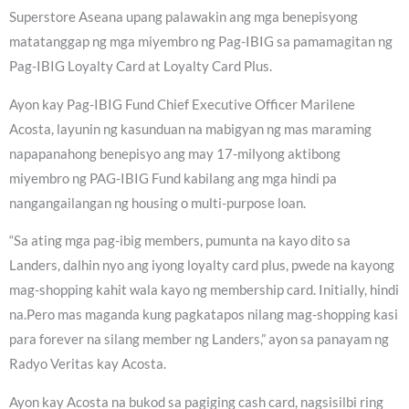
Superstore Aseana upang palawakin ang mga benepisyong
matatanggap ng mga miyembro ng Pag-IBIG sa pamamagitan ng
Pag-IBIG Loyalty Card at Loyalty Card Plus.
Ayon kay Pag-IBIG Fund Chief Executive Officer Marilene
Acosta, layunin ng kasunduan na mabigyan ng mas maraming
napapanahong benepisyo ang may 17-milyong aktibong
miyembro ng PAG-IBIG Fund kabilang ang mga hindi pa
nangangailangan ng housing o multi-purpose loan.
“Sa ating mga pag-ibig members, pumunta na kayo dito sa
Landers, dalhin nyo ang iyong loyalty card plus, pwede na kayong
mag-shopping kahit wala kayo ng membership card. Initially, hindi
na.Pero mas maganda kung pagkatapos nilang mag-shopping kasi
para forever na silang member ng Landers,” ayon sa panayam ng
Radyo Veritas kay Acosta.
Ayon kay Acosta na bukod sa pagiging cash card, nagsisilbi ring