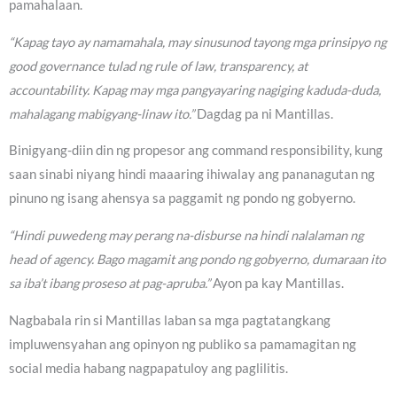
pamahalaan.
“Kapag tayo ay namamahala, may sinusunod tayong mga prinsipyo ng
good governance tulad ng rule of law, transparency, at
accountability. Kapag may mga pangyayaring nagiging kaduda-duda,
mahalagang mabigyang-linaw ito.”
Dagdag pa ni Mantillas.
Binigyang-diin din ng propesor ang command responsibility, kung
saan sinabi niyang hindi maaaring ihiwalay ang pananagutan ng
pinuno ng isang ahensya sa paggamit ng pondo ng gobyerno.
“Hindi puwedeng may perang na-disburse na hindi nalalaman ng
head of agency. Bago magamit ang pondo ng gobyerno, dumaraan ito
sa iba’t ibang proseso at pag-apruba.”
Ayon pa kay Mantillas.
Nagbabala rin si Mantillas laban sa mga pagtatangkang
impluwensyahan ang opinyon ng publiko sa pamamagitan ng
social media habang nagpapatuloy ang paglilitis.