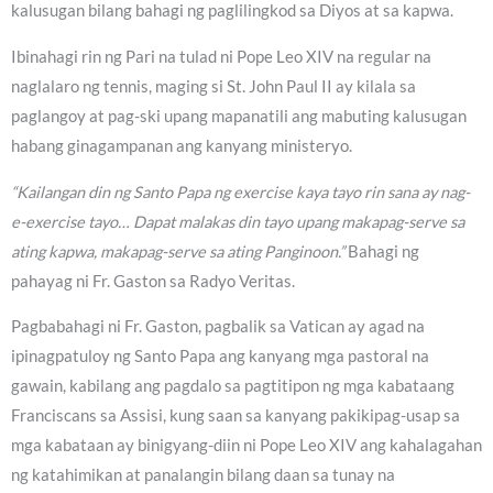
kalusugan bilang bahagi ng paglilingkod sa Diyos at sa kapwa.
Ibinahagi rin ng Pari na tulad ni Pope Leo XIV na regular na
naglalaro ng tennis, maging si St. John Paul II ay kilala sa
paglangoy at pag-ski upang mapanatili ang mabuting kalusugan
habang ginagampanan ang kanyang ministeryo.
“Kailangan din ng Santo Papa ng exercise kaya tayo rin sana ay nag-
e-exercise tayo… Dapat malakas din tayo upang makapag-serve sa
ating kapwa, makapag-serve sa ating Panginoon.”
Bahagi ng
pahayag ni Fr. Gaston sa Radyo Veritas.
Pagbabahagi ni Fr. Gaston, pagbalik sa Vatican ay agad na
ipinagpatuloy ng Santo Papa ang kanyang mga pastoral na
gawain, kabilang ang pagdalo sa pagtitipon ng mga kabataang
Franciscans sa Assisi, kung saan sa kanyang pakikipag-usap sa
mga kabataan ay binigyang-diin ni Pope Leo XIV ang kahalagahan
ng katahimikan at panalangin bilang daan sa tunay na