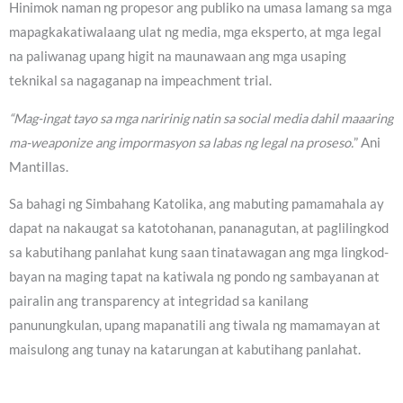
Hinimok naman ng propesor ang publiko na umasa lamang sa mga
mapagkakatiwalaang ulat ng media, mga eksperto, at mga legal
na paliwanag upang higit na maunawaan ang mga usaping
teknikal sa nagaganap na impeachment trial.
“Mag-ingat tayo sa mga naririnig natin sa social media dahil maaaring
ma-weaponize ang impormasyon sa labas ng legal na proseso.
” Ani
Mantillas.
Sa bahagi ng Simbahang Katolika, ang mabuting pamamahala ay
dapat na nakaugat sa katotohanan, pananagutan, at paglilingkod
sa kabutihang panlahat kung saan tinatawagan ang mga lingkod-
bayan na maging tapat na katiwala ng pondo ng sambayanan at
pairalin ang transparency at integridad sa kanilang
panunungkulan, upang mapanatili ang tiwala ng mamamayan at
maisulong ang tunay na katarungan at kabutihang panlahat.