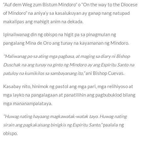
“Auf dem Weg zum Bistum Mindoro” o “On the way to the Diocese
of Mindoro” na aniya’y sa kasalukuyan ay ganap nang natupad
makalipas ang mahigit anim na dekada.
Ipinaliwanag din ng obispo na higit pa sa pinagmulan ng
pangalang Mina de Oro ang tunay na kayamanan ng Mindoro.
“Maliwanag po sa ating mga pagbasa, at maging sa diary ni Bishop
Duschak na ang tunay na ginto ng Mindoro ay ang Espiritu Santo na
patuloy na kumikilos sa sambayanang ito,”
ani Bishop Cuevas.
Kasabay nito, hinimok ng pastol ang mga pari, mga relihiyoso at
mga layko na pangalagaan at panatilihin ang pagbubuklod bilang
mga mananampalataya.
“Huwag nating hayaang magkawatak-watak tayo. Huwag nating
sirain ang pagkakaisang binigkis ng Espiritu Santo,”
paalala ng
obispo.