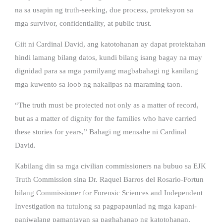
na sa usapin ng truth-seeking, due process, proteksyon sa
mga survivor, confidentiality, at public trust.
Giit ni Cardinal David, ang katotohanan ay dapat protektahan
hindi lamang bilang datos, kundi bilang isang bagay na may
dignidad para sa mga pamilyang magbabahagi ng kanilang
mga kuwento sa loob ng nakalipas na maraming taon.
“The truth must be protected not only as a matter of record,
but as a matter of dignity for the families who have carried
these stories for years,” Bahagi ng mensahe ni Cardinal
David.
Kabilang din sa mga civilian commissioners na bubuo sa EJK
Truth Commission sina Dr. Raquel Barros del Rosario-Fortun
bilang Commissioner for Forensic Sciences and Independent
Investigation na tutulong sa pagpapaunlad ng mga kapani-
paniwalang pamantayan sa paghahanap ng katotohanan,