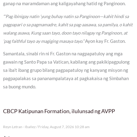
ganap na maramdaman ang kaligayahang hatid ng Panginoon.
“‘Pag ibinigay natin ‘yung buhay natin sa Panginoon—kahit hindi sa
pagpapari o sa pagmamadre, kahit sa pag-aasawa, sa pamilya, o kahit
walang asawa, Kung saan tayo, doon tayo nilagay ng Panginoon, at
‘pag faithful tayo ay magiging masaya tayo.”
Ayon kay Fr. Gaston.
Samantala, sinabi rin ni Fr. Gaston na nagpapatuloy ang mga
gawain ng Santo Papa sa Vatican, kabilang ang pakikipagpulong
sa iba’t ibang grupo bilang pagpapatuloy ng kanyang misyon ng
pagpapalakas sa pananampalataya at pagkakaisa ng Simbahan
sa buong mundo.
CBCP Katipunan Formation, ilulunsad ng AVPP
Reyn Letran - Ibañez
Friday, August 7, 2026 10:28 am