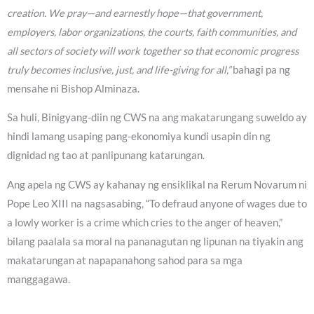
creation. We pray—and earnestly hope—that government,
employers, labor organizations, the courts, faith communities, and
all sectors of society will work together so that economic progress
truly becomes inclusive, just, and life-giving for all,”
bahagi pa ng
mensahe ni Bishop Alminaza.
Sa huli, Binigyang-diin ng CWS na ang makatarungang suweldo ay
hindi lamang usaping pang-ekonomiya kundi usapin din ng
dignidad ng tao at panlipunang katarungan.
Ang apela ng CWS ay kahanay ng ensiklikal na Rerum Novarum ni
Pope Leo XIII na nagsasabing, “To defraud anyone of wages due to
a lowly worker is a crime which cries to the anger of heaven,”
bilang paalala sa moral na pananagutan ng lipunan na tiyakin ang
makatarungan at napapanahong sahod para sa mga
manggagawa.