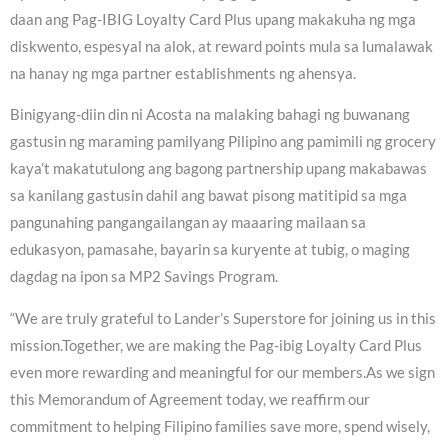
daan ang Pag-IBIG Loyalty Card Plus upang makakuha ng mga
diskwento, espesyal na alok, at reward points mula sa lumalawak
na hanay ng mga partner establishments ng ahensya.
Binigyang-diin din ni Acosta na malaking bahagi ng buwanang
gastusin ng maraming pamilyang Pilipino ang pamimili ng grocery
kaya’t makatutulong ang bagong partnership upang makabawas
sa kanilang gastusin dahil ang bawat pisong matitipid sa mga
pangunahing pangangailangan ay maaaring mailaan sa
edukasyon, pamasahe, bayarin sa kuryente at tubig, o maging
dagdag na ipon sa MP2 Savings Program.
“We are truly grateful to Lander’s Superstore for joining us in this
mission.Together, we are making the Pag-ibig Loyalty Card Plus
even more rewarding and meaningful for our members.As we sign
this Memorandum of Agreement today, we reaffirm our
commitment to helping Filipino families save more, spend wisely,