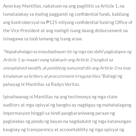
Ayon kay Mantillas, nakatuon na ang paglilitis sa Article 1, na
tumatalakay sa maling paggamit ng confidential funds, kabilang
ang kontrobersyal na ₱125 milyong confidential fund ng Office of
the Vice President at ang mahigit isang daang disbursement na
isinagawa sa loob lamang ng isang araw.
“Napakahalaga na masubaybayan ito ng mga tao dahil pagkatapos ng
Article 1 ay maaari nang talakayin ang Article 2 tungkol sa
unexplained wealth, at posibleng sumunod din ang Article 3 na may
kinalaman sa bribery at procurement irregularities.”
Bahagi ng
pahayag ni Mantillas sa Radyo Veritas.
Ipinaliwanag ni Mantillas na ang testimonya ng mga state
auditors at mga opisyal ng bangko ay nagbigay ng mahahalagang
impormasyon hinggil sa hindi pangkaraniwang paraan ng
paglalabas ng pondo ng bayan na nagdudulot ng mga katanungan
kaugnay ng transparency at accountability ng mga opisyal ng