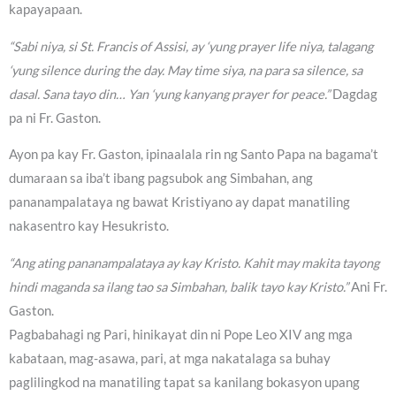
kapayapaan.
“Sabi niya, si St. Francis of Assisi, ay ‘yung prayer life niya, talagang
‘yung silence during the day. May time siya, na para sa silence, sa
dasal. Sana tayo din… Yan ‘yung kanyang prayer for peace.”
Dagdag
pa ni Fr. Gaston.
Ayon pa kay Fr. Gaston, ipinaalala rin ng Santo Papa na bagama’t
dumaraan sa iba’t ibang pagsubok ang Simbahan, ang
pananampalataya ng bawat Kristiyano ay dapat manatiling
nakasentro kay Hesukristo.
“Ang ating pananampalataya ay kay Kristo. Kahit may makita tayong
hindi maganda sa ilang tao sa Simbahan, balik tayo kay Kristo.”
Ani Fr.
Gaston.
Pagbabahagi ng Pari, hinikayat din ni Pope Leo XIV ang mga
kabataan, mag-asawa, pari, at mga nakatalaga sa buhay
paglilingkod na manatiling tapat sa kanilang bokasyon upang