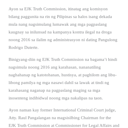
Ayon sa EJK Truth Commission, itinatag ang komisyon
bilang paggunita na rin ng Pilipinas sa halos isang dekada
mula nang nagsimulang lumawak ang mga pagpaslang
kaugnay sa inilunsad na kampanya kontra ilegal na droga
noong 2016 sa ilalim ng administrasyon ni dating Pangulong
Rodrigo Duterte.
Binigyang-diin ng EJK Truth Commission na bagama’t hindi
nagsimula noong 2016 ang karahasan, nananatiling
naghahanap ng katotohanan, hustisya, at paghilom ang libu-
libong pamilya ng mga nasawi dahil sa lawak at tindi ng
karahasang naganap na pagpaslang maging sa mga
inosenteng indibidwal noong mga nakalipas na taon.
Ayon naman kay former International Criminal Court judge,
Atty. Raul Pangalangan na magsisilbing Chairman for the
EJK Truth Commission at Commissioner for Legal Affairs and