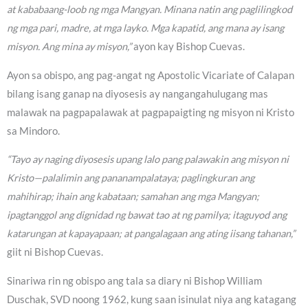
at kababaang-loob ng mga Mangyan. Minana natin ang paglilingkod
ng mga pari, madre, at mga layko. Mga kapatid, ang mana ay isang
misyon. Ang mina ay misyon,”
ayon kay Bishop Cuevas.
Ayon sa obispo, ang pag-angat ng Apostolic Vicariate of Calapan
bilang isang ganap na diyosesis ay nangangahulugang mas
malawak na pagpapalawak at pagpapaigting ng misyon ni Kristo
sa Mindoro.
“Tayo ay naging diyosesis upang lalo pang palawakin ang misyon ni
Kristo—palalimin ang pananampalataya; paglingkuran ang
mahihirap; ihain ang kabataan; samahan ang mga Mangyan;
ipagtanggol ang dignidad ng bawat tao at ng pamilya; itaguyod ang
katarungan at kapayapaan; at pangalagaan ang ating iisang tahanan,”
giit ni Bishop Cuevas.
Sinariwa rin ng obispo ang tala sa diary ni Bishop William
Duschak, SVD noong 1962, kung saan isinulat niya ang katagang