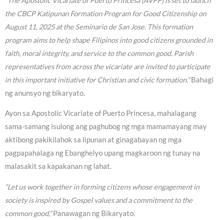
“The Apostolic Vicariate of Puerto Princesa (AVPP) is set to launch
the CBCP Katipunan Formation Program for Good Citizenship on
August 11, 2025 at the Seminario de San Jose. This formation
program aims to help shape Filipinos into good citizens grounded in
faith, moral integrity, and service to the common good. Parish
representatives from across the vicariate are invited to participate
in this important initiative for Christian and civic formation.”
Bahagi
ng anunsyo ng bikaryato.
Ayon sa Apostolic Vicariate of Puerto Princesa, mahalagang
sama-samang isulong ang paghubog ng mga mamamayang may
aktibong pakikilahok sa lipunan at ginagabayan ng mga
pagpapahalaga ng Ebanghelyo upang magkaroon ng tunay na
malasakit sa kapakanan ng lahat.
“Let us work together in forming citizens whose engagement in
society is inspired by Gospel values and a commitment to the
common good,”
Panawagan ng Bikaryato.