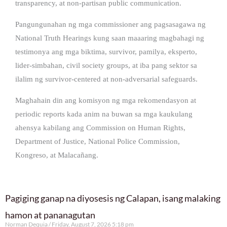
transparency, at non-partisan public communication.
Pangungunahan ng mga commissioner ang pagsasagawa ng
National Truth Hearings kung saan maaaring magbahagi ng
testimonya ang mga biktima, survivor, pamilya, eksperto,
lider-simbahan, civil society groups, at iba pang sektor sa
ilalim ng survivor-centered at non-adversarial safeguards.
Maghahain din ang komisyon ng mga rekomendasyon at
periodic reports kada anim na buwan sa mga kaukulang
ahensya kabilang ang Commission on Human Rights,
Department of Justice, National Police Commission,
Kongreso, at Malacañang.
Pagiging ganap na diyosesis ng Calapan, isang malaking
hamon at pananagutan
Norman Dequia
Friday, August 7, 2026 5:18 pm