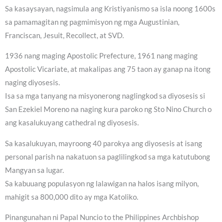
Sa kasaysayan, nagsimula ang Kristiyanismo sa isla noong 1600s
sa pamamagitan ng pagmimisyon ng mga Augustinian,
Franciscan, Jesuit, Recollect, at SVD.
1936 nang maging Apostolic Prefecture, 1961 nang maging
Apostolic Vicariate, at makalipas ang 75 taon ay ganap na itong
naging diyosesis.
Isa sa mga tanyang na misyonerong naglingkod sa diyosesis si
San Ezekiel Moreno na naging kura paroko ng Sto Nino Church o
ang kasalukuyang cathedral ng diyosesis.
Sa kasalukuyan, mayroong 40 parokya ang diyosesis at isang
personal parish na nakatuon sa paglilingkod sa mga katutubong
Mangyan sa lugar.
Sa kabuuang populasyon ng lalawigan na halos isang milyon,
mahigit sa 800,000 dito ay mga Katoliko.
Pinangunahan ni Papal Nuncio to the Philippines Archbishop