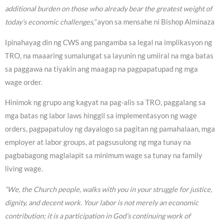
additional burden on those who already bear the greatest weight of
today’s economic challenges,”
ayon sa mensahe ni Bishop Alminaza
Ipinahayag din ng CWS ang pangamba sa legal na implikasyon ng
TRO, na maaaring sumalungat sa layunin ng umiiral na mga batas
sa paggawa na tiyakin ang maagap na pagpapatupad ng mga
wage order.
Hinimok ng grupo ang kagyat na pag-alis sa TRO, paggalang sa
mga batas ng labor laws hinggil sa implementasyon ng wage
orders, pagpapatuloy ng dayalogo sa pagitan ng pamahalaan, mga
employer at labor groups, at pagsusulong ng mga tunay na
pagbabagong maglalapit sa minimum wage sa tunay na family
living wage.
“We, the Church people, walks with you in your struggle for justice,
dignity, and decent work. Your labor is not merely an economic
contribution; it is a participation in God’s continuing work of