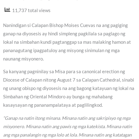
11,737 total views
Nanindigan si Calapan Bishop Moises Cuevas na ang pagiging
ganap na diyosesis ay hindi simpleng pagkilala sa paglago ng
lokal na simbahan kundi pagtanggap sa mas malaking hamon at
pananagutang ipagpatuloy ang misyong sinimulan ng mga
naunang misyonero.
Sa kanyang pagninilay sa Misa para sa canonical erection ng
Diocese of Calapan nitong August 7 sa Calapan Cathedral, sinabi
ng unang obispo ng diyosesis na ang bagong katayuan ng lokal na
Simbahan ng Oriental Mindoro ay bunga ng mahabang
kasaysayan ng pananampalataya at paglilingkod.
“Ganap na natin itong minana. Minana natin ang sakripisyo ng mga
misyonero. Minana natin ang pawis ng mga katekista. Minana natin
ang mga panalangin ng mga lolo at lola. Minana natin ang katatagan