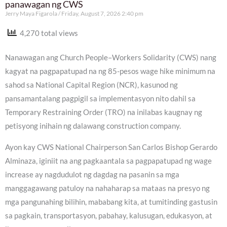
panawagan ng CWS
Jerry Maya Figarola
Friday, August 7, 2026 2:40 pm
4,270 total views
Nanawagan ang Church People–Workers Solidarity (CWS) nang
kagyat na pagpapatupad na ng 85-pesos wage hike minimum na
sahod sa National Capital Region (NCR), kasunod ng
pansamantalang pagpigil sa implementasyon nito dahil sa
Temporary Restraining Order (TRO) na inilabas kaugnay ng
petisyong inihain ng dalawang construction company.
Ayon kay CWS National Chairperson San Carlos Bishop Gerardo
Alminaza, iginiit na ang pagkaantala sa pagpapatupad ng wage
increase ay nagdudulot ng dagdag na pasanin sa mga
manggagawang patuloy na nahaharap sa mataas na presyo ng
mga pangunahing bilihin, mababang kita, at tumitinding gastusin
sa pagkain, transportasyon, pabahay, kalusugan, edukasyon, at