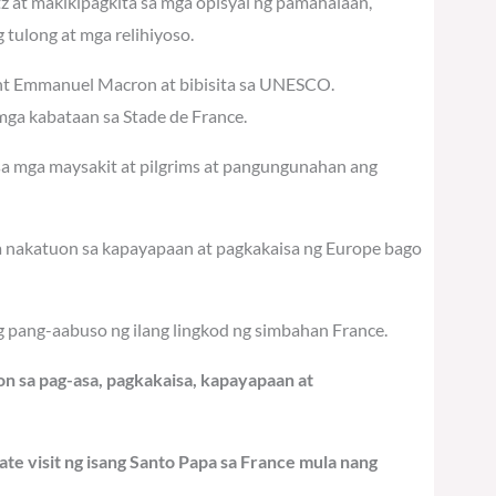
tz at makikipagkita sa mga opisyal ng pamahalaan,
tulong at mga relihiyoso.
dent Emmanuel Macron at bibisita sa UNESCO.
ga kabataan sa Stade de France.
 sa mga maysakit at pilgrims at pangungunahan ang
na nakatuon sa kapayapaan at pagkakaisa ng Europe bago
g pang-aabuso ng ilang lingkod ng simbahan France.
n sa pag-asa, pagkakaisa, kapayapaan at
ate visit ng isang Santo Papa sa France mula nang