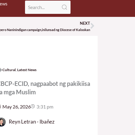
News
NEXT
Next
pero Naninindigan campaign,inilunsad ng Diocese of Kalookan
Cultural
,
Latest News
BCP-ECID, nagpaabot ng pakikiisa
a mga Muslim
May 26, 2026
3:31 pm
Reyn Letran - Ibañez