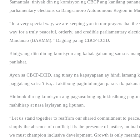
Samantala, tiniyak din ng komisyon ng CBCP ang kanilang panana
parliamentary elections sa Bangsamoro Autonomous Region in
“In a very special way, we are keeping you in our prayers that the 
way for a truly peaceful, orderly, and credible parliamentary el
Mindanao (BARMM).” Dagdag pa ng CBCP-ECID.
Binigyang-diin din ng komisyon ang kahalagahan ng sama-samang
panlahat.
Ayon sa CBCP-ECID, ang tunay na kapayapaan ay hindi lamang k
paggalang sa isa’t isa, at aktibong pagtutulungan para sa kapakana
Hinimok din ng komisyon ang pagsusulong ng inklusibong pag-un
mahihirap at nasa laylayan ng lipunan.
“Let us stand together to reaffirm our shared commitment to peace
simply the absence of conflict; it is the presence of justice, mutual
we must champion inclusive development. Growth is only meaningf