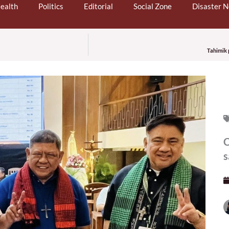
ealth
Politics
Editorial
Social Zone
Disaster 
Tahimik 
C
s