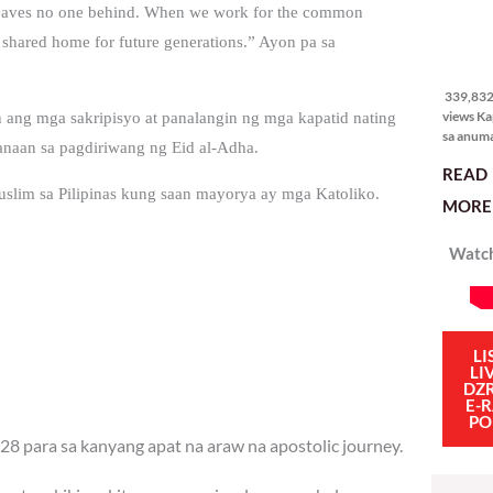
d leaves no one behind. When we work for the common
r shared home for future generations.” Ayon pa sa
339,832
views
339,832 
views Ka
 ang mga sakripisyo at panalangin ng mga kapatid nating
sa anum
anaan sa pagdiriwang ng Eid al-Adha.
hakbang.
READ
planong
uslim sa Pilipinas kung saan mayorya ay mga Katoliko.
gagawin.
MORE 
polisiya
ipapatu
Watch
pangako
binitiwa
usapin n
sadyang
iniiwasan
itong ma
LI
LI
kulang. 
DZ
ibig sabi
E-
PO
28 para sa kanyang apat na araw na apostolic journey.