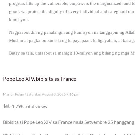
progress lifts up the vulnerable, empowers the marginalized, an
good, we protect the dignity of every individual and safeguard ou
kumisyon.
Nagpaabot din ng panalangin ang kumisyon na tanggapin ng Allah
Muslim at pagkalooban sila ng kapayapaan, kaligayahan, at kasag
Batay sa tala, umaabot sa mahigit 10-milyon ang bilang ng mga M
Pope Leo XIV, bibisita sa France
Marian Pulgo
Saturday, August 8, 2026 7:16 pm
1,798 total views
Bibisita si Pope Leo XIV sa France mula Setyembre 25 hanggang 