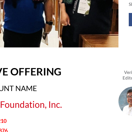
S
VE OFFERING
Ver
Edit
OUNT NAME
Foundation, Inc.
210
876