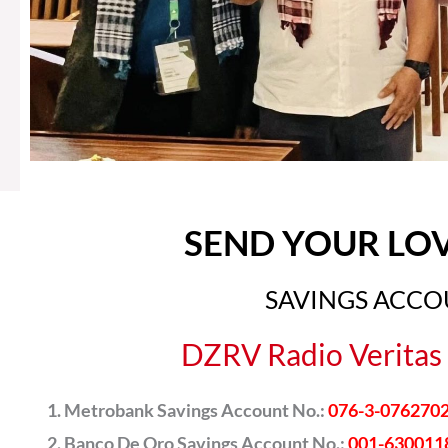
SEND YOUR LO
SAVINGS ACC
DZRV Radio Veritas 
Metrobank Savings Account No.:
076-3-076270
Banco De Oro Savings Account No.:
001-630011