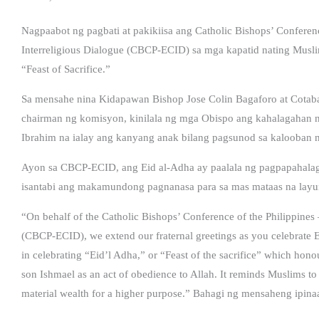
Nagpaabot ng pagbati at pakikiisa ang Catholic Bishops’ Conferen
Interreligious Dialogue (CBCP-ECID) sa mga kapatid nating Musl
“Feast of Sacrifice.”
Sa mensahe nina Kidapawan Bishop Jose Colin Bagaforo at Cotaba
chairman ng komisyon, kinilala ng mga Obispo ang kahalagahan n
Ibrahim na ialay ang kanyang anak bilang pagsunod sa kalooban n
Ayon sa CBCP-ECID, ang Eid al-Adha ay paalala ng pagpapahala
isantabi ang makamundong pagnanasa para sa mas mataas na layu
“On behalf of the Catholic Bishops’ Conference of the Philippines
(CBCP-ECID), we extend our fraternal greetings as you celebrate E
in celebrating “Eid’l Adha,” or “Feast of the sacrifice” which honou
son Ishmael as an act of obedience to Allah. It reminds Muslims to 
material wealth for a higher purpose.” Bahagi ng mensaheng ipina