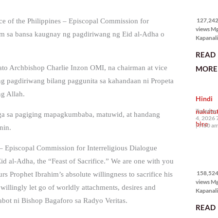
127,242
views
127,242 
ce of the Philippines – Episcopal Commission for
views M
im sa bansa kaugnay ng pagdiriwang ng Eid al-Adha o
Kapanali
karapat
READ
bawat ta
magkaro
to Archbishop Charlie Inzon OMI, na chairman at vice
MORE 
disenten
g pagdiriwang bilang paggunita sa kahandaan ni Propeta
tahanan.
masabin
g Allah.
Hindi
disente,
itong sa
nakatu
Tuesday,
ga sa pagiging mapagkumbaba, matuwid, at handang
ligtas, m
4, 2026 
biro
segurida
7:00 a
nin.
nagbibig
sa
 – Episcopal Commission for Interreligious Dialogue
158,524
id al-Adha, the “Feast of Sacrifice.” We are one with you
views
158,524 
rs Prophet Ibrahim’s absolute willingness to sacrifice his
views M
willingly let go of worldly attachments, desires and
Kapanali
mabuti p
abot ni Bishop Bagaforo sa Radyo Veritas.
READ
Japanes
Ambassa