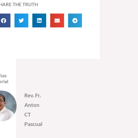
HARE THE TRUTH
itas
orial
Rev. Fr.
Anton
CT
Pascual