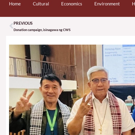
Home
Cultural
Economics
Environment
H
PREVIOUS
Prev
Donation campaign, isinagawa ng CWS