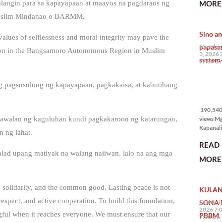
MORE 
langin para sa kapayapaan at maayos na pagdaraos ng
the Phil
 Muslim Mindanao o BARMM.
na si En
Kazuya,
Sino an
maramin
values of selflessness and moral integrity may pave the
pagpipil
papasa
Monday,
ection in the Bangsamoro Autonomous Region in Muslim
bahay di
3, 2026 
system-
Pilipinas
7:00 a
isang pri
 pagsusulong ng kapayapaan, pagkakaisa, at kabutihang
190,540
views
190,540 
views M
awalan ng kaguluhan kundi pagkakaroon ng katarungan,
Kapanalig
n ng lahat.
mga uma
READ
masigab
lad upang matiyak na walang naiiwan, lalo na ang mga
palakpak
MORE 
State of 
Nation 
(o SONA)
, solidarity, and the common good. Lasting peace is not
KULAN
Pangulo
Bongbo
 respect, and active cooperation. To build this foundation,
SONA 
Friday, J
Marcos J
2026 7:
ul when it reaches everyone. We must ensure that our
PBBM
7:00 am