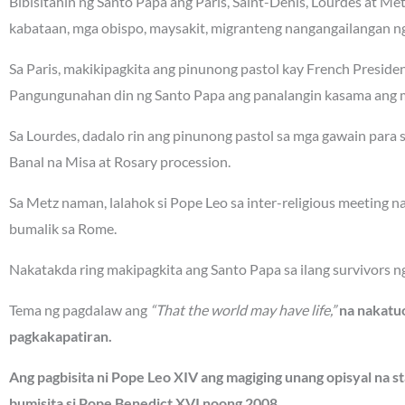
Bibisitahin ng Santo Papa ang Paris, Saint-Denis, Lourdes at Me
kabataan, mga obispo, maysakit, migranteng nangangailangan ng 
Sa Paris, makikipagkita ang pinunong pastol kay French Presi
Pangungunahan din ng Santo Papa ang panalangin kasama ang m
Sa Lourdes, dadalo rin ang pinunong pastol sa mga gawain para
Banal na Misa at Rosary procession.
Sa Metz naman, lalahok si Pope Leo sa inter-religious meeting 
bumalik sa Rome.
Nakatakda ring makipagkita ang Santo Papa sa ilang survivors n
Tema ng pagdalaw ang
“That the world may have life,”
na nakatuo
pagkakapatiran.
Ang pagbisita ni Pope Leo XIV ang magiging unang opisyal na st
bumisita si Pope Benedict XVI noong 2008.