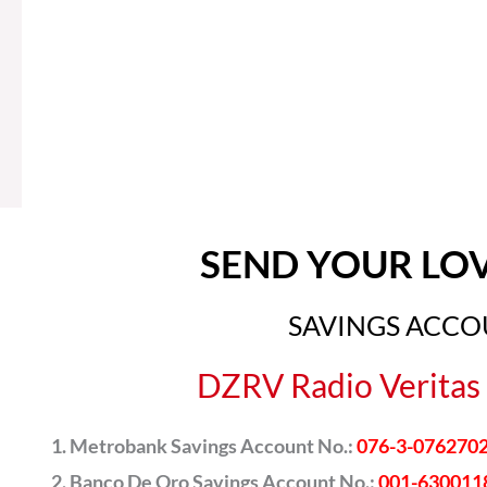
SEND YOUR LO
SAVINGS ACC
DZRV Radio Veritas 
Metrobank Savings Account No.:
076-3-076270
Banco De Oro Savings Account No.:
001-630011