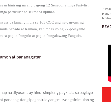
31
an hinirang na ang bagong 12 Senador at mga Partylist
319,48
ga partikular na sektor sa lipunan.
planon
binitiw
Canvass pa lamang mula sa 165 COC ang na-canvass ng
kulang.
READ
 mula Senado at Kamara, katumbas ito ng 27-porsyento
oto sa pagka-Pangulo at pagka-Pangalawang Pangulo.
 hamon at pananagutan
ap na diyosesis ay hindi simpleng pagkilala sa paglago
at pananagutang ipagpatuloy ang misyong sinimulan ng