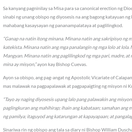
Sa kanyang pagninilay sa Misa para sa canonical erection ng Di
sinabi ng unang obispo ng diyosesis na ang bagong katayuan ng
mahabang kasaysayan ng pananampalataya at paglilingkod.
“Ganap na natin itong minana. Minana natin ang sakripisyo ng 
katekista. Minana natin ang mga panalangin ng mga lolo at lola
Mangyan. Minana natin ang paglilingkod ng mga pari, madre, at 
mina ay misyon,”
ayon kay Bishop Cuevas.
Ayon sa obispo, ang pag-angat ng Apostolic Vicariate of Calapa
mas malawak na pagpapalawak at pagpapaigting ng misyon ni Kr
“Tayo ay naging diyosesis upang lalo pang palawakin ang misyo
paglingkuran ang mahihirap; ihain ang kabataan; samahan ang 
ng pamilya; itaguyod ang katarungan at kapayapaan; at pangalag
Sinariwa rin ng obispo ang tala sa diary ni Bishop William Dusc