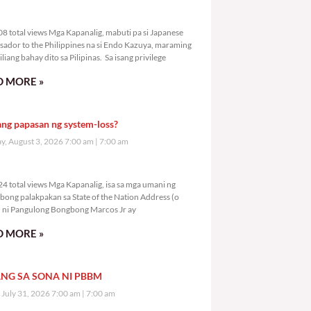
6,608 total views
8 total views Mga Kapanalig, mabuti pa si Japanese
ador to the Philippines na si Endo Kazuya, maraming
liang bahay dito sa Pilipinas. Sa isang privilege
 MORE »
ang papasan ng system-loss?
, August 3, 2026 7:00 am
7:00 am
8,624 total views
4 total views Mga Kapanalig, isa sa mga umani ng
bong palakpakan sa State of the Nation Address (o
ni Pangulong Bongbong Marcos Jr ay
 MORE »
NG SA SONA NI PBBM
, July 31, 2026 7:00 am
7:00 am