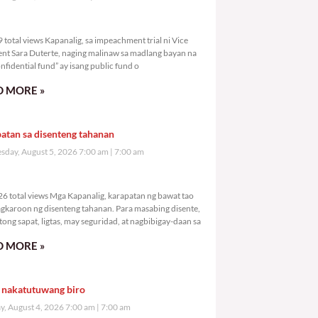
,779 total views
total views Kapanalig, sa impeachment trial ni Vice
ent Sara Duterte, naging malinaw sa madlang bayan na
nfidential fund” ay isang public fund o
 MORE »
atan sa disenteng tahanan
day, August 5, 2026 7:00 am
7:00 am
5,326 total views
6 total views Mga Kapanalig, karapatan ng bawat tao
gkaroon ng disenteng tahanan. Para masabing disente,
tong sapat, ligtas, may seguridad, at nagbibigay-daan sa
 MORE »
 nakatutuwang biro
y, August 4, 2026 7:00 am
7:00 am