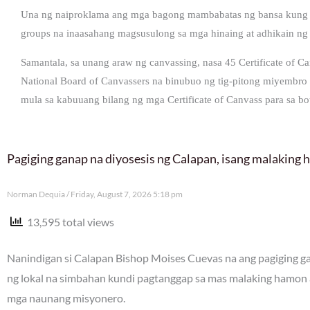
Una ng naiproklama ang mga bagong mambabatas ng bansa kung sa
groups na inaasahang magsusulong sa mga hinaing at adhikain ng m
Samantala, sa unang araw ng canvassing, nasa 45 Certificate of 
National Board of Canvassers na binubuo ng tig-pitong miyembro
mula sa kabuuang bilang ng mga Certificate of Canvass para sa b
Pagiging ganap na diyosesis ng Calapan, isang malaking
Norman Dequia
Friday, August 7, 2026 5:18 pm
13,595 total views
Nanindigan si Calapan Bishop Moises Cuevas na ang pagiging gan
ng lokal na simbahan kundi pagtanggap sa mas malaking hamon 
mga naunang misyonero.