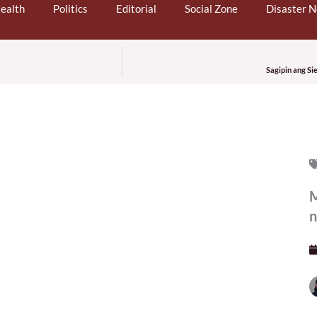
ealth
Politics
Editorial
Social Zone
Disaster 
Sagipin ang Si
M
n