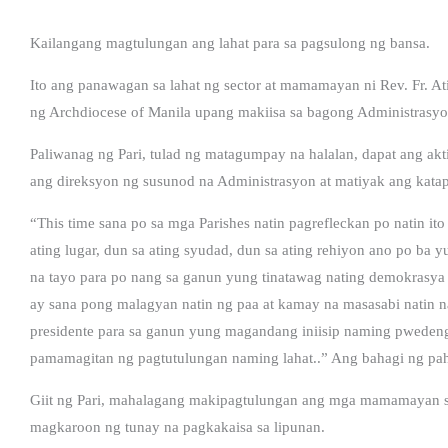
Kailangang magtulungan ang lahat para sa pagsulong ng bansa.
Ito ang panawagan sa lahat ng sector at mamamayan ni Rev. Fr. At
ng Archdiocese of Manila upang makiisa sa bagong Administrasy
Paliwanag ng Pari, tulad ng matagumpay na halalan, dapat ang ak
ang direksyon ng susunod na Administrasyon at matiyak ang kata
“This time sana po sa mga Parishes natin pagrefleckan po natin it
ating lugar, dun sa ating syudad, dun sa ating rehiyon ano po ba
na tayo para po nang sa ganun yung tinatawag nating demokrasya na
ay sana pong malagyan natin ng paa at kamay na masasabi natin 
presidente para sa ganun yung magandang iniisip naming pwedeng
pamamagitan ng pagtutulungan naming lahat..” Ang bahagi ng paha
Giit ng Pari, mahalagang makipagtulungan ang mga mamamayan s
magkaroon ng tunay na pagkakaisa sa lipunan.