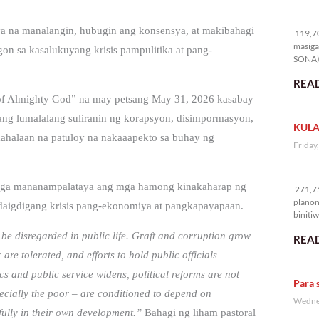
11
a na manalangin, hubugin ang konsensya, at makibahagi
119,70
masiga
on sa kasalukuyang krisis pampulitika at pang-
SONA) 
READ
d of Almighty God” na may petsang May 31, 2026 kasabay
 ang lumalalang suliranin ng korapsyon, disimpormasyon,
KULA
ahalaan na patuloy na nakaaapekto sa buhay ng
Friday
27
 mga mananampalataya ang mga hamong kinakaharap ng
271,75
planon
daigdigang krisis pang-ekonomiya at pangkapayapaan.
binitiw
kulang.
 be disregarded in public life. Graft and corruption grow
READ
are tolerated, and efforts to hold public officials
s and public service widens, political reforms are not
Para 
ecially the poor – are conditioned to depend on
Wednes
ully in their own development.”
Bahagi ng liham pastoral