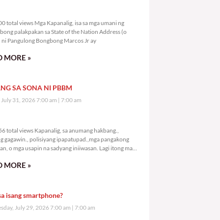
9,700 total views
0 total views Mga Kapanalig, isa sa mga umani ng
bong palakpakan sa State of the Nation Address (o
ni Pangulong Bongbong Marcos Jr ay
 MORE »
NG SA SONA NI PBBM
, July 31, 2026 7:00 am
7:00 am
1,756 total views
6 total views Kapanalig, sa anumang hakbang.,
g gagawin., polisiyang ipapatupad.,mga pangakong
an, o mga usapin na sadyang iniiwasan. Lagi itong may
 Hindi ibig sabihin,
 MORE »
sa isang smartphone?
day, July 29, 2026 7:00 am
7:00 am