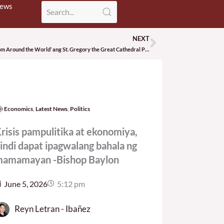
News
NEXT
Next
Maglulunsad ng ‘Photo Exhibit of Eucharistic Miracles from Around the World’ ang St. Gregory the Great Cathedral Parish o Albay Cathedral bilang bahagi ng pagdiriwang ng Dakilang Kapistahan ng Katawan at Dugo ni Kristo o Corpus Christi.
Economics
,
Latest News
,
Politics
risis pampulitika at ekonomiya,
indi dapat ipagwalang bahala ng
amamayan -Bishop Baylon
June 5, 2026
5:12 pm
Reyn Letran - Ibañez