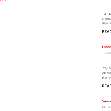
54
54,844
ang ma
dapat i
READ
Hindi
Tuesda
87
87,680
Ambass
pagpipi
READ
Sino 
Monday