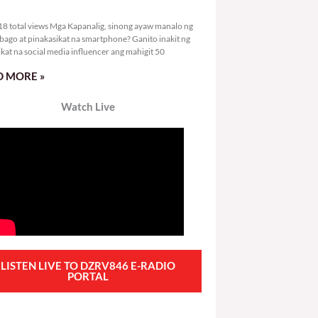
3,818 total views
8 total views Mga Kapanalig, sinong ayaw manalo ng
bago at pinakasikat na smartphone? Ganito inakit ng
ikat na social media influencer ang mahigit 50
 MORE »
Watch Live
LISTEN LIVE TO DZRV846 E-RADIO
PORTAL