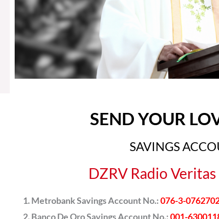
SEND YOUR LO
SAVINGS ACC
DZRV Radio Veritas 
Metrobank Savings Account No.:
076-3-076270
Banco De Oro Savings Account No.:
001-630011