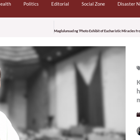
ealth
Politics
Editorial
Social Zone
Disaster 
K
h
m