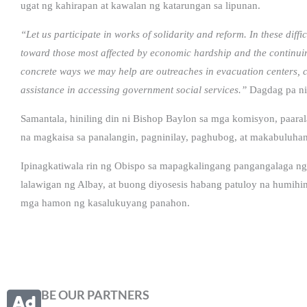
ugat ng kahirapan at kawalan ng katarungan sa lipunan.
“Let us participate in works of solidarity and reform. In these diff
toward those most affected by economic hardship and the continui
concrete ways we may help are outreaches in evacuation centers, co
assistance in accessing government social services.”
Dagdag pa ni
Samantala, hiniling din ni Bishop Baylon sa mga komisyon, paarala
na magkaisa sa panalangin, pagninilay, paghubog, at makabuluhan
Ipinagkatiwala rin ng Obispo sa mapagkalingang pangangalaga ng 
lalawigan ng Albay, at buong diyosesis habang patuloy na humihi
mga hamon ng kasalukuyang panahon.
BE OUR PARTNERS