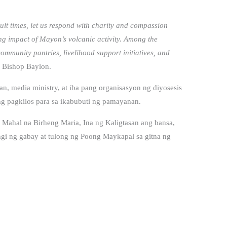
icult times, let us respond with charity and compassion
ng impact of Mayon’s volcanic activity. Among the
mmunity pantries, livelihood support initiatives, and
 Bishop Baylon.
n, media ministry, at iba pang organisasyon ng diyosesis
g pagkilos para sa ikabubuti ng pamayanan.
Mahal na Birheng Maria, Ina ng Kaligtasan ang bansa,
ngi ng gabay at tulong ng Poong Maykapal sa gitna ng