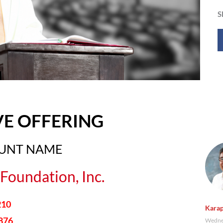
S
VE OFFERING
OUNT NAME
Foundation, Inc.
210
Karap
876
Wednes