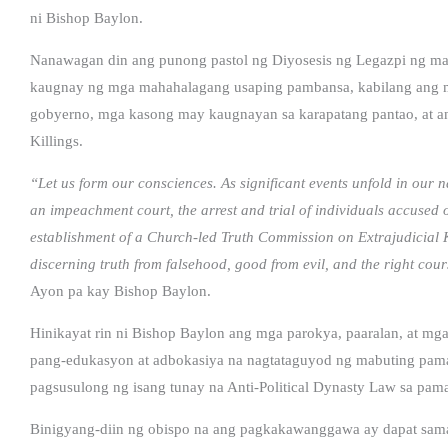
ni Bishop Baylon.
Nanawagan din ang punong pastol ng Diyosesis ng Legazpi ng 
kaugnay ng mga mahahalagang usaping pambansa, kabilang ang m
gobyerno, mga kasong may kaugnayan sa karapatang pantao, at an
Killings.
“Let us form our consciences. As significant events unfold in our n
an impeachment court, the arrest and trial of individuals accused 
establishment of a Church-led Truth Commission on Extrajudicial Kil
discerning truth from falsehood, good from evil, and the right cour
Ayon pa kay Bishop Baylon.
Hinikayat rin ni Bishop Baylon ang mga parokya, paaralan, at m
pang-edukasyon at adbokasiya na nagtataguyod ng mabuting pam
pagsusulong ng isang tunay na Anti-Political Dynasty Law sa pamam
Binigyang-diin ng obispo na ang pagkakawanggawa ay dapat sa