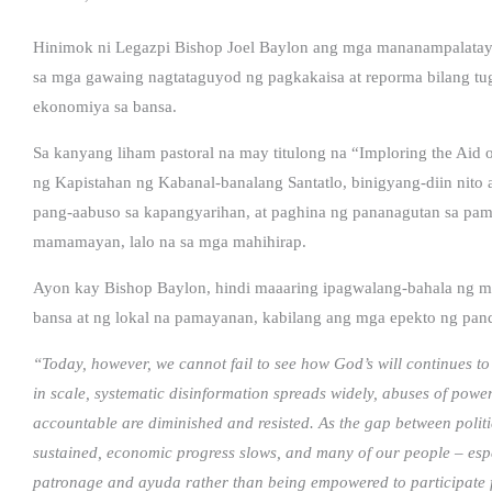
Hinimok ni Legazpi Bishop Joel Baylon ang mga mananampalatay
sa mga gawaing nagtataguyod ng pagkakaisa at reporma bilang tug
ekonomiya sa bansa.
Sa kanyang liham pastoral na may titulong na “Imploring the Ai
ng Kapistahan ng Kabanal-banalang Santatlo, binigyang-diin nito
pang-aabuso sa kapangyarihan, at paghina ng pananagutan sa pam
mamamayan, lalo na sa mga mahihirap.
Ayon kay Bishop Baylon, hindi maaaring ipagwalang-bahala ng
bansa at ng lokal na pamayanan, kabilang ang mga epekto ng pan
“Today, however, we cannot fail to see how God’s will continues to
in scale, systematic disinformation spreads widely, abuses of power 
accountable are diminished and resisted. As the gap between politic
sustained, economic progress slows, and many of our people – esp
patronage and ayuda rather than being empowered to participate f