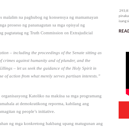
29
293,81
pinaka
mas malalim na paghubog ng konsensya ng mamamayan
isang s
ga proseso ng pananagutan sa mga opisyal ng
READ
g pagtatatag ng Truth Commission on Extrajudicial
ation – including the proceedings of the Senate sitting as
of crimes against humanity and of plunder, and the
lings – let us seek the guidance of the Holy Spirit in
se of action from what merely serves partisan interests.”
ga organisasyong Katoliko na makiisa sa mga programang
amahala at demokratikong reporma, kabilang ang
agitan ng people’s initiative.
mahan ng mga konkretong hakbang upang matugunan ang