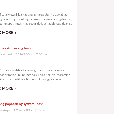
,844 total views
 total views Mga Kapanalig, karapatan ng bawat tao
gkaroon ng disenteng tahanan. Para masabing disente,
tong sapat, ligtas, may seguridad, at nagbibigay-daan sa
 MORE »
 nakatutuwang biro
y, August 4, 2026 7:00 am
7:00 am
,680 total views
 total views Mga Kapanalig, mabuti pa si Japanese
ador to the Philippines na si Endo Kazuya, maraming
liang bahay dito sa Pilipinas. Sa isang privilege
 MORE »
ang papasan ng system-loss?
, August 3, 2026 7:00 am
7:00 am