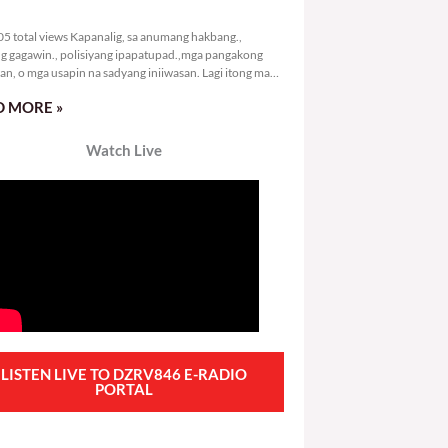
9,405 total views
5 total views Kapanalig, sa anumang hakbang.,
g gagawin., polisiyang ipapatupad.,mga pangakong
an, o mga usapin na sadyang iniiwasan. Lagi itong may
 Hindi ibig sabihin,
 MORE »
Watch Live
LISTEN LIVE TO DZRV846 E-RADIO
PORTAL