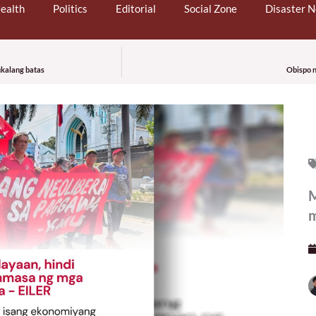
ealth
Politics
Editorial
Social Zone
Disaster 
ukalang batas
Obispo n
M
m