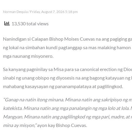
Norman Dequia
Friday, August 7, 2026 5:18 pm
13,530 total views
Nanindigan si Calapan Bishop Moises Cuevas na ang pagiging gan
ng lokal na simbahan kundi pagtanggap sa mas malaking hamon 
mga naunang misyonero.
Sa kanyang pagninilay sa Misa para sa canonical erection ng Di
sinabi ng unang obispo ng diyosesis na ang bagong katayuan ng
mahabang kasaysayan ng pananampalataya at paglilingkod.
“Ganap na natin itong minana. Minana natin ang sakripisyo ng 
katekista. Minana natin ang mga panalangin ng mga lolo at lola
Mangyan. Minana natin ang paglilingkod ng mga pari, madre, at 
mina ay misyon,”
ayon kay Bishop Cuevas.