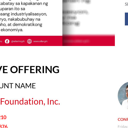
S
VE OFFERING
OUNT NAME
Foundation, Inc.
210
CONF
876
Friday