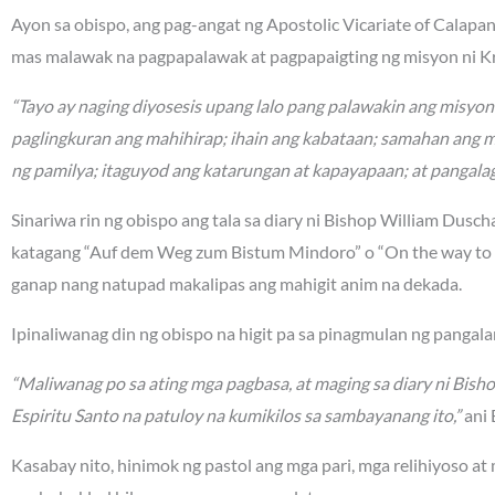
Ayon sa obispo, ang pag-angat ng Apostolic Vicariate of Calapa
mas malawak na pagpapalawak at pagpapaigting ng misyon ni Kr
“Tayo ay naging diyosesis upang lalo pang palawakin ang misyo
paglingkuran ang mahihirap; ihain ang kabataan; samahan ang 
ng pamilya; itaguyod ang katarungan at kapayapaan; at pangalag
Sinariwa rin ng obispo ang tala sa diary ni Bishop William Dusc
katagang “Auf dem Weg zum Bistum Mindoro” o “On the way to t
ganap nang natupad makalipas ang mahigit anim na dekada.
Ipinaliwanag din ng obispo na higit pa sa pinagmulan ng panga
“Maliwanag po sa ating mga pagbasa, at maging sa diary ni Bish
Espiritu Santo na patuloy na kumikilos sa sambayanang ito,”
ani 
Kasabay nito, hinimok ng pastol ang mga pari, mga relihiyoso at