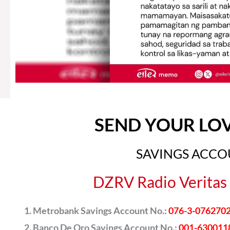
SEND YOUR LO
SAVINGS ACC
DZRV Radio Veritas 
Metrobank Savings Account No.:
076-3-076270
Banco De Oro Savings Account No.:
001-630011