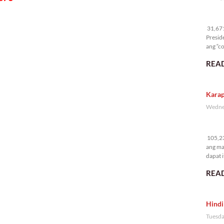
31
31,671 
Presid
ang “co
READ
Karap
Wednes
10
105,23
ang ma
dapat i
READ
Hindi
Tuesda