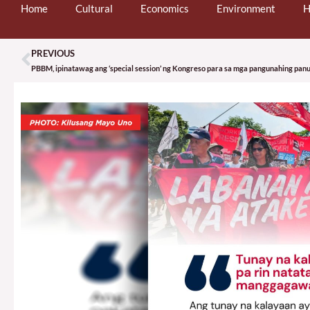
Home
Cultural
Economics
Environment
H
PREVIOUS
Prev
PBBM, ipinatawag ang ‘special session’ ng Kongreso para sa mga pangunahing pan