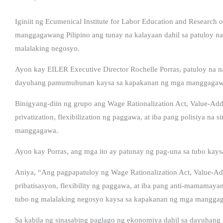
Iginiit ng Ecumenical Institute for Labor Education and Research
manggagawang Pilipino ang tunay na kalayaan dahil sa patuloy n
malalaking negosyo.
Ayon kay EILER Executive Director Rochelle Porras, patuloy na 
dayuhang pamumuhunan kaysa sa kapakanan ng mga manggagawa s
Binigyang-diin ng grupo ang Wage Rationalization Act, Value-Add
privatization, flexibilization ng paggawa, at iba pang polisiya na
manggagawa.
Ayon kay Porras, ang mga ito ay patunay ng pag-una sa tubo kay
Aniya, “Ang pagpapatuloy ng Wage Rationalization Act, Value-Ad
pribatisasyon, flexibility ng paggawa, at iba pang anti-mamamayan
tubo ng malalaking negosyo kaysa sa kapakanan ng mga mangga
Sa kabila ng sinasabing paglago ng ekonomiya dahil sa dayuhan