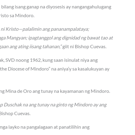
n bilang isang ganap na diyosesis ay nangangahulugang
isto sa Mindoro.
n ni Kristo—palalimin ang pananampalataya;
mga Mangyan; ipagtanggol ang dignidad ng bawat tao at
aan ang ating iisang tahanan,”
giit ni Bishop Cuevas.
hak, SVD noong 1962, kung saan isinulat niya ang
he Diocese of Mindoro” na aniya’y sa kasalukuyan ay
lang Mina de Oro ang tunay na kayamanan ng Mindoro.
op Duschak na ang tunay na ginto ng Mindoro ay ang
Bishop Cuevas.
 mga layko na pangalagaan at panatilihin ang