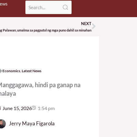
News
NEXT
Next
g Palawan, umalma sa pagputol ng mga puno dahil sa minahan
Economics
,
Latest News
anggagawa, hindi pa ganap na
alaya
June 15, 2026
1:54 pm
Jerry Maya Figarola