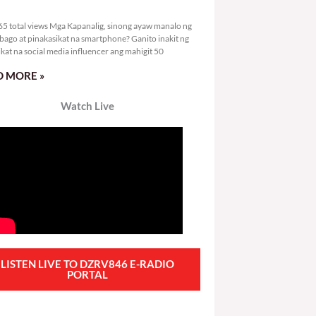
1,065 total views
5 total views Mga Kapanalig, sinong ayaw manalo ng
bago at pinakasikat na smartphone? Ganito inakit ng
ikat na social media influencer ang mahigit 50
 MORE »
Watch Live
LISTEN LIVE TO DZRV846 E-RADIO
PORTAL