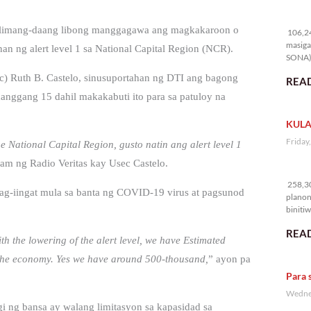
10
sa limang-daang libong manggagawa ang magkakaroon o
106,24
masiga
n ng alert level 1 sa National Capital Region (NCR).
SONA) 
c) Ruth B. Castelo, sinusuportahan ng DTI ang bagong
READ
anggang 15 dahil makakabuti ito para sa patuloy na
KULA
Friday
he National Capital Region, gusto natin ang alert level 1
am ng Radio Veritas kay Usec Castelo.
25
258,30
pag-iingat mula sa banta ng COVID-19 virus at pagsunod
planon
binitiw
kulang.
READ
h the lowering of the alert level, we have Estimated
the economy. Yes we have around 500-thousand,
” ayon pa
Para 
Wednes
agi ng bansa ay walang limitasyon sa kapasidad sa