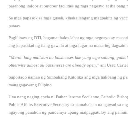
parehong indoor at outdoor facilities ng mga negosyo at iba pang
Sa mga papasok sa mga gusali, kinakailangang magpakita ng vacc
pataas.
Paglilinaw ng DTI, bagamat halos lahat ng mga negosyo ay maaari
ang kapasidad ng ilang gawain at mga lugar na maaaring dagsain 
“Meron lang maiiwan na businesses like yung mga sabong, gamb
otherwise almost all bussineses are already open,”
ani Usec Castel
Suportado naman ng Simbahang Katolika ang mga hakbang ng p
manggagawang Pilipino.
Una nang naging apela ni Father Jerome Secilanno,Catholic Bisho
Public Affairs Executive Secretary sa pamahalaan na igawad sa m
ngayong panahon ng pandemya upang maipagpatuloy ang pamum