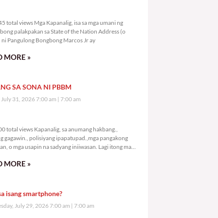
6,245 total views
5 total views Mga Kapanalig, isa sa mga umani ng
bong palakpakan sa State of the Nation Address (o
ni Pangulong Bongbong Marcos Jr ay
 MORE »
NG SA SONA NI PBBM
, July 31, 2026 7:00 am
7:00 am
8,300 total views
0 total views Kapanalig, sa anumang hakbang.,
g gagawin., polisiyang ipapatupad.,mga pangakong
an, o mga usapin na sadyang iniiwasan. Lagi itong may
 Hindi ibig sabihin,
 MORE »
sa isang smartphone?
day, July 29, 2026 7:00 am
7:00 am