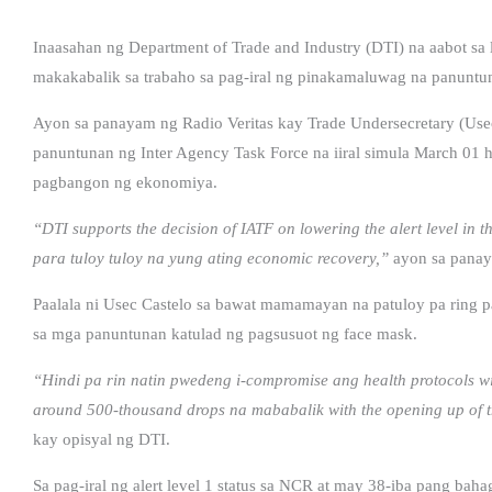
Inaasahan ng Department of Trade and Industry (DTI) na aabot 
makakabalik sa trabaho sa pag-iral ng pinakamaluwag na panuntuna
Ayon sa panayam ng Radio Veritas kay Trade Undersecretary (Use
panuntunan ng Inter Agency Task Force na iiral simula March 01 h
pagbangon ng ekonomiya.
“DTI supports the decision of IATF on lowering the alert level in t
para tuloy tuloy na yung ating economic recovery,”
ayon sa panay
Paalala ni Usec Castelo sa bawat mamamayan na patuloy pa ring 
sa mga panuntunan katulad ng pagsusuot ng face mask.
“Hindi pa rin natin pwedeng i-compromise ang health protocols wit
around 500-thousand drops na mababalik with the opening up of 
kay opisyal ng DTI.
Sa pag-iral ng alert level 1 status sa NCR at may 38-iba pang bah