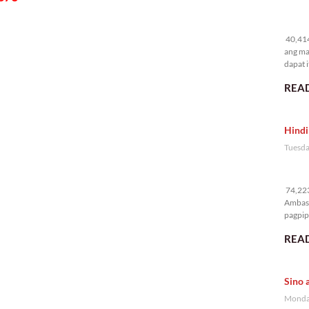
40
40,414
ang ma
dapat i
READ
Hindi
Tuesda
74
74,223
Ambass
pagpipi
READ
Sino 
Monday