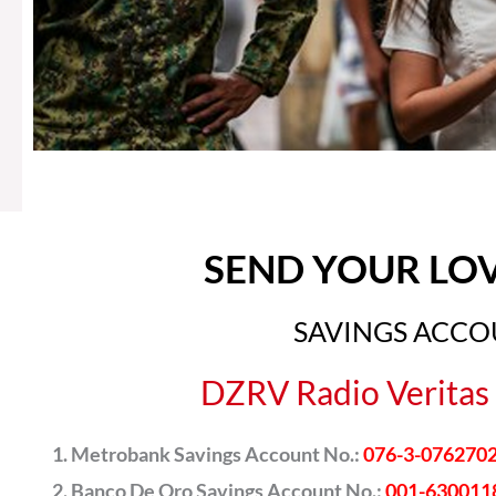
SEND YOUR LO
SAVINGS ACC
DZRV Radio Veritas 
Metrobank Savings Account No.:
076-3-076270
Banco De Oro Savings Account No.:
001-630011