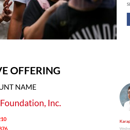
S
VE OFFERING
OUNT NAME
Foundation, Inc.
210
Karap
876
Wednes