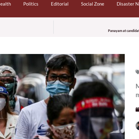
ealth
Politics
Editorial
Social Zone
Disaster 
Panayam at candidat
M
m