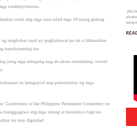
28
 mga establisyemento.
281,06
pinaka
ination cards ang mga nasa edad mga 18-taong gulang
isang s
READ
 ng magbukas muli ay ipagbabawal pa rin o lilimatahan
ng napakaraming tao.
ling yung mga talagang nag do-draw malalaking crowds
o.
amahalaan na itataguyod ang pamumuhay ng mga
ps’ Conference of the Philippine Permanent Committee on
ga manggagawa ang mga tulong at benepisyo higit na
uhay na may dignidad.