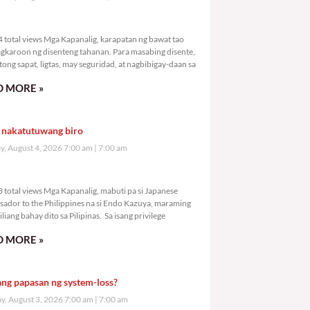
,414 total views
 total views Mga Kapanalig, karapatan ng bawat tao
gkaroon ng disenteng tahanan. Para masabing disente,
tong sapat, ligtas, may seguridad, at nagbibigay-daan sa
 MORE »
 nakatutuwang biro
y, August 4, 2026 7:00 am
7:00 am
,223 total views
 total views Mga Kapanalig, mabuti pa si Japanese
ador to the Philippines na si Endo Kazuya, maraming
liang bahay dito sa Pilipinas. Sa isang privilege
 MORE »
ang papasan ng system-loss?
, August 3, 2026 7:00 am
7:00 am