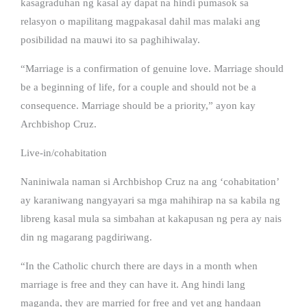
kasagraduhan ng kasal ay dapat na hindi pumasok sa
relasyon o mapilitang magpakasal dahil mas malaki ang
posibilidad na mauwi ito sa paghihiwalay.
“Marriage is a confirmation of genuine love. Marriage should
be a beginning of life, for a couple and should not be a
consequence. Marriage should be a priority,” ayon kay
Archbishop Cruz.
Live-in/cohabitation
Naniniwala naman si Archbishop Cruz na ang ‘cohabitation’
ay karaniwang nangyayari sa mga mahihirap na sa kabila ng
libreng kasal mula sa simbahan at kakapusan ng pera ay nais
din ng magarang pagdiriwang.
“In the Catholic church there are days in a month when
marriage is free and they can have it. Ang hindi lang
maganda, they are married for free and yet ang handaan