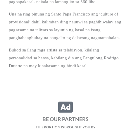
pagpapakasal- naitala na lamang ito sa 360 libo.
Una na ring pinuna ng Santo Papa Francisco ang ‘culture of
provisional’ dahil kalimitan ding nauuwi sa paghihiwalay ang
pagsasama na taliwas sa layunin ng kasal na isang
panghabangbuhay na pangako ng dalawang nagmamahalan.
Bukod sa ilang mga artista sa telebisyon, kilalang
personalidad sa bansa, kabilang din ang Pangulong Rodrigo
Duterte na may kinakasama ng hindi kasal.
BE OUR PARTNERS
THIS PORTION IS BROUGHT YOU BY