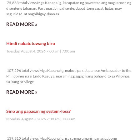
75,833 total views Mga Kapanalig, karapatan ng bawat tao ang magkaroon ng
disenteng tahanan. Para masabing disente, dapat itong sapat, ligtas, may
seguridad, at nagbibigay-daan sa
READ MORE »
Hindi nakatutuwang biro
Tuesday, August 4, 2026 7:00 am
7:00 am
107,296 total views
107,296 total views Mga Kapanalig, mabuti pa si Japanese Ambassador to the
Philippines na si Endo Kazuya, maraming pagpipiliang bahay dito sa Pilipinas.
Sa isang privilege
READ MORE »
Sino ang papasan ng system-loss?
Monday, August 3, 2026 7:00 am
7:00 am
139,315 total views
139,315 total views Mga Kapanalig, isa sa mga umani ng masigabong