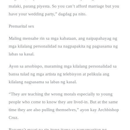
malaki, parang piyesta. So you can’t afford marriage but you
have your wedding party,” dagdag pa nito.
Premarital sex
Maling mensahe rin sa mga kabataan, ang naipapahayag ng
mga kilalang personalidad na nagpapakita ng pagsasama ng
labas sa kasal.
Ayon sa arsobispo, maraming mga kilalang personalidad sa
bansa tulad ng mga artista ng telebisyon at pelikula ang
kilalang nagsasama sa labas ng kasal.
“They are teaching the wrong morals especially to young
people who come to know they are lived-in. But at the same
time they are also pulling themselves,” ayon kay Archbishop
Cruz.
Bagama’t maari pa rin itong itama sa pamamagitan ng