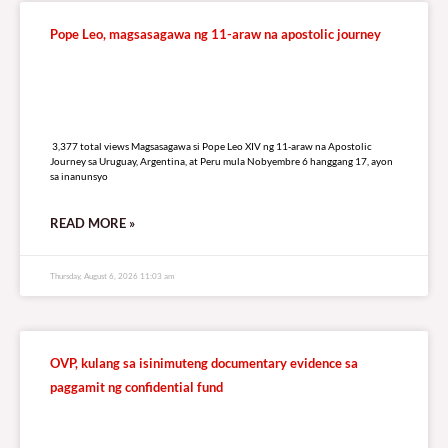
Pope Leo, magsasagawa ng 11-araw na apostolic journey
3,377 total views
3,377 total views Magsasagawa si Pope Leo XIV ng 11-araw na Apostolic
Journey sa Uruguay, Argentina, at Peru mula Nobyembre 6 hanggang 17, ayon
sa inanunsyo
READ MORE »
Thursday, August 6, 2026 11:03 am
OVP, kulang sa isinimuteng documentary evidence sa
paggamit ng confidential fund