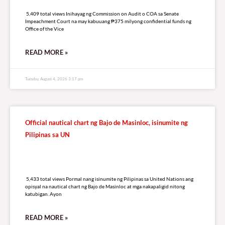
5,409 total views
5,409 total views Inihayag ng Commission on Audit o COA sa Senate
Impeachment Court na may kabuuang ₱375 milyong confidential funds ng
Office of the Vice
READ MORE »
Tuesday, August 4, 2026 3:17 pm
Official nautical chart ng Bajo de Masinloc, isinumite ng
Pilipinas sa UN
5,433 total views
5,433 total views Pormal nang isinumite ng Pilipinas sa United Nations ang
opisyal na nautical chart ng Bajo de Masinloc at mga nakapaligid nitong
katubigan. Ayon
READ MORE »