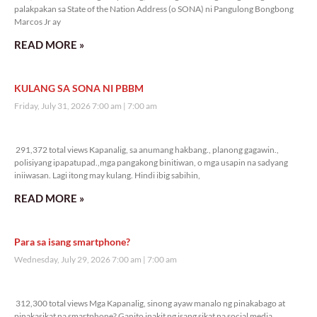
palakpakan sa State of the Nation Address (o SONA) ni Pangulong Bongbong
Marcos Jr ay
READ MORE »
KULANG SA SONA NI PBBM
Friday, July 31, 2026 7:00 am
7:00 am
291,372 total views
291,372 total views Kapanalig, sa anumang hakbang., planong gagawin.,
polisiyang ipapatupad.,mga pangakong binitiwan, o mga usapin na sadyang
iniiwasan. Lagi itong may kulang. Hindi ibig sabihin,
READ MORE »
Para sa isang smartphone?
Wednesday, July 29, 2026 7:00 am
7:00 am
312,300 total views
312,300 total views Mga Kapanalig, sinong ayaw manalo ng pinakabago at
pinakasikat na smartphone? Ganito inakit ng isang sikat na social media