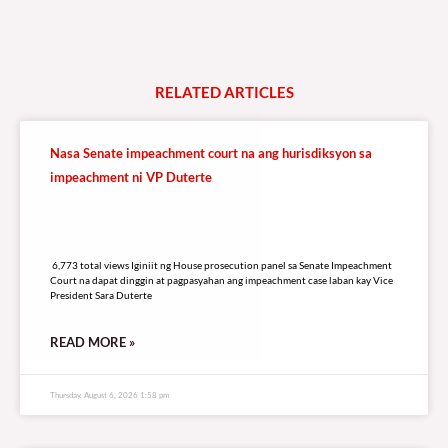
RELATED
A
R
T
I
C
L
E
S
Nasa Senate impeachment court na ang hurisdiksyon sa
impeachment ni VP Duterte
6,773 total views
6,773 total views Iginiit ng House prosecution panel sa Senate Impeachment
Court na dapat dinggin at pagpasyahan ang impeachment case laban kay Vice
President Sara Duterte
READ MORE »
Thursday, August 6, 2026 1:58 pm