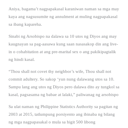
Aniya, bagama’t nagpapakasal karaniwan naman sa mga may
kaya ang nagsusumite ng annulment at muling nagpapakasal
sa ibang kapareha.
Sinabi ng Arsobispo na dalawa sa 10 utos ng Diyos ang may
kaugnayan sa pag-aasawa kung saan nasasakop din ang live-
in o cohabitation at ang pre-marital sex o ang pakikipagtalik
ng hindi kasal.
“Thou shall not covet thy neighbor’s wife, Thou shall not
commit adultery. So sakop ‘yun nung dalawang utos sa 10.
Sampu lang ang utos ng Diyos pero dalawa dito ay tungkol sa
kasal, pagsasama ng babae at lalaki,” paliwanag ng arsobispo
Sa ulat naman ng Philippine Statistics Authority sa pagitan ng
2003 at 2015, tatlumpung porsiyento ang ibinaba ng bilang
ng mga nagpapasakal o mula sa higit 500 libong