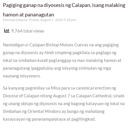
Pagiging ganap na diyosesis ng Calapan, isang malaking
hamon at pananagutan
Norman Dequia
Friday, August 7, 2026 5:18 pm
9,764 total views
Nanindigan si Calapan Bishop Moises Cuevas na ang pagiging
ganap na diyosesis ay hindi simpleng pagkilala sa paglago ng
lokal na simbahan kundi pagtanggap sa mas malaking hamon at
pananagutang ipagpatuloy ang misyong sinimulan ng mga
naunang misyonero.
Sa kanyang pagninilay sa Misa para sa canonical erection ng
Diocese of Calapan nitong August 7 sa Calapan Cathedral, sinabi
ng unang obispo ng diyosesis na ang bagong katayuan ng lokal na
Simbahan ng Oriental Mindoro ay bunga ng mahabang
kasaysayan ng pananampalataya at paglilingkod.