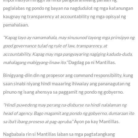
paglalabas ng pondo ng bayan na nagdudulot ng mga katanungan
kaugnay ng transparency at accountability ng mga opisyal ng
pamahalaan.
“Kapag tayo ay namamahala, may sinusunod tayong mga prinsipyo ng
good governance tulad ng rule of law, transparency, at
accountability. Kapag may mga pangyayaring nagiging kaduda-duda,
mahalagang mabigyang-linaw ito.”
Dagdag pa ni Mantillas.
Binigyang-diin din ng propesor ang command responsibility, kung
saan sinabi niyang hindi maaaring ihiwalay ang pananagutan ng
pinuno ng isang ahensya sa paggamit ng pondo ng gobyerno.
“Hindi puwedeng may perang na-disburse na hindi nalalaman ng
head of agency. Bago magamit ang pondo ng gobyerno, dumaraan ito
sa iba’t ibang proseso at pag-apruba.”
Ayon pa kay Mantillas.
Nagbabala rin si Mantillas laban sa mga pagtatangkang