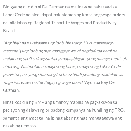
Binigyang diin din ni De Guzman na malinaw na nakasaad sa
Labor Code na hindi dapat pakialaman ng korte ang wage orders
na inilalabas ng Regional Tripartite Wages and Productivity
Boards.
“Ang higit na nakakasama ng loob, hinarang. Kaya masamang-
masama ‘yung loob ng mga manggagawa, at nagdududa kami na
malamang dahil sa kagustuhang mapagbigyan ‘yung management, eh
hinarang. Nalimutan na mayroong batas, o mayroong Labor Code
provision, na ‘yung sinumang korte ay hindi pwedeng makialam sa
wage increases na ibinibigay ng wage board.”
Ayon pa kay De
Guzman.
Binatikos din ng BMP ang umano’y mabilis na pag-aksyon sa
petisyon ng dalawang pribadong kumpanya na humiling ng TRO,
samantalang matagal na ipinaglaban ng mga manggagawa ang
nasabing umento.