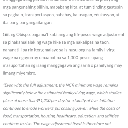
mga pangunahing bilihin, mababang kita, at tumitinding gastusin
sa pagkain, transportasyon, pabahay, kalusugan, edukasyon, at
iba pang pangangailangan.
Giit ng Obispo, bagama’t kabilang ang 85-pesos wage adjustment
sa pinakamalalaking wage hike sa mga nakalipas na taon,
nananatili pa rin itong malayo sa isinusulong na family living
wage na ngayon ay umaabot na sa 1,300-pesos upang
masuportahan ng isang manggagawa ang sarili o pamilyang may
limang miyembro.
“Even with the full adjustment, the NCR minimum wage remains
significantly below the estimated family living wage, which studies
place at more than ₱1,200 per day for a family of five. Inflation
continues to erode workers’ purchasing power, while the costs of
food, transportation, housing, healthcare, education, and utilities
continue to rise. The wage adjustment itself is therefore not