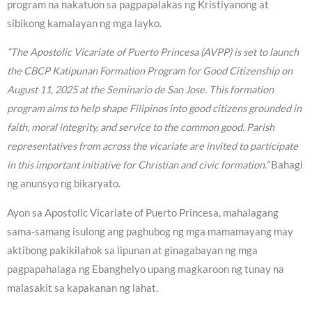
program na nakatuon sa pagpapalakas ng Kristiyanong at
sibikong kamalayan ng mga layko.
“The Apostolic Vicariate of Puerto Princesa (AVPP) is set to launch
the CBCP Katipunan Formation Program for Good Citizenship on
August 11, 2025 at the Seminario de San Jose. This formation
program aims to help shape Filipinos into good citizens grounded in
faith, moral integrity, and service to the common good. Parish
representatives from across the vicariate are invited to participate
in this important initiative for Christian and civic formation.”
Bahagi
ng anunsyo ng bikaryato.
Ayon sa Apostolic Vicariate of Puerto Princesa, mahalagang
sama-samang isulong ang paghubog ng mga mamamayang may
aktibong pakikilahok sa lipunan at ginagabayan ng mga
pagpapahalaga ng Ebanghelyo upang magkaroon ng tunay na
malasakit sa kapakanan ng lahat.