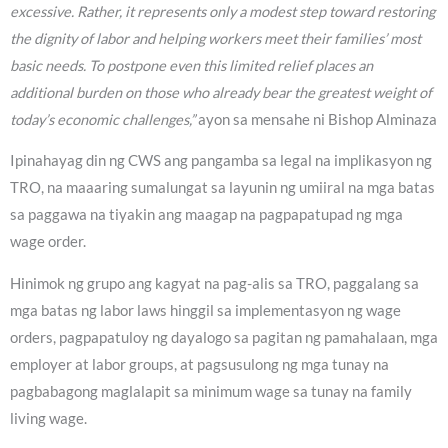
excessive. Rather, it represents only a modest step toward restoring
the dignity of labor and helping workers meet their families’ most
basic needs. To postpone even this limited relief places an
additional burden on those who already bear the greatest weight of
today’s economic challenges,”
ayon sa mensahe ni Bishop Alminaza
Ipinahayag din ng CWS ang pangamba sa legal na implikasyon ng
TRO, na maaaring sumalungat sa layunin ng umiiral na mga batas
sa paggawa na tiyakin ang maagap na pagpapatupad ng mga
wage order.
Hinimok ng grupo ang kagyat na pag-alis sa TRO, paggalang sa
mga batas ng labor laws hinggil sa implementasyon ng wage
orders, pagpapatuloy ng dayalogo sa pagitan ng pamahalaan, mga
employer at labor groups, at pagsusulong ng mga tunay na
pagbabagong maglalapit sa minimum wage sa tunay na family
living wage.