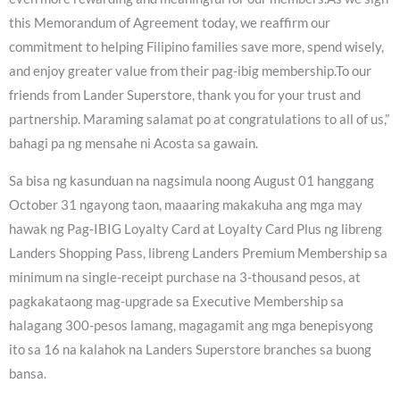
this Memorandum of Agreement today, we reaffirm our
commitment to helping Filipino families save more, spend wisely,
and enjoy greater value from their pag-ibig membership.To our
friends from Lander Superstore, thank you for your trust and
partnership. Maraming salamat po at congratulations to all of us,”
bahagi pa ng mensahe ni Acosta sa gawain.
Sa bisa ng kasunduan na nagsimula noong August 01 hanggang
October 31 ngayong taon, maaaring makakuha ang mga may
hawak ng Pag-IBIG Loyalty Card at Loyalty Card Plus ng libreng
Landers Shopping Pass, libreng Landers Premium Membership sa
minimum na single-receipt purchase na 3-thousand pesos, at
pagkakataong mag-upgrade sa Executive Membership sa
halagang 300-pesos lamang, magagamit ang mga benepisyong
ito sa 16 na kalahok na Landers Superstore branches sa buong
bansa.