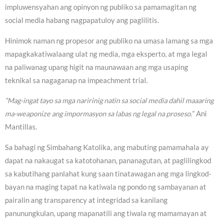
impluwensyahan ang opinyon ng publiko sa pamamagitan ng
social media habang nagpapatuloy ang paglilitis.
Hinimok naman ng propesor ang publiko na umasa lamang sa mga
mapagkakatiwalaang ulat ng media, mga eksperto, at mga legal
na paliwanag upang higit na maunawaan ang mga usaping
teknikal sa nagaganap na impeachment trial.
“Mag-ingat tayo sa mga naririnig natin sa social media dahil maaaring
ma-weaponize ang impormasyon sa labas ng legal na proseso.
” Ani
Mantillas.
Sa bahagi ng Simbahang Katolika, ang mabuting pamamahala ay
dapat na nakaugat sa katotohanan, pananagutan, at paglilingkod
sa kabutihang panlahat kung saan tinatawagan ang mga lingkod-
bayan na maging tapat na katiwala ng pondo ng sambayanan at
pairalin ang transparency at integridad sa kanilang
panunungkulan, upang mapanatili ang tiwala ng mamamayan at