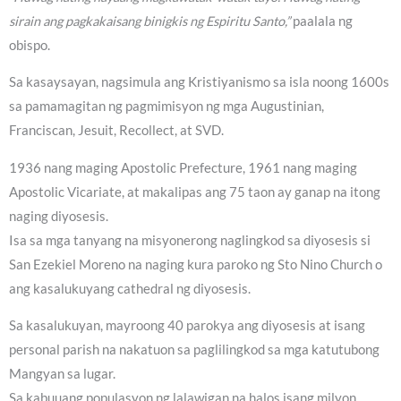
sirain ang pagkakaisang binigkis ng Espiritu Santo,”
paalala ng
obispo.
Sa kasaysayan, nagsimula ang Kristiyanismo sa isla noong 1600s
sa pamamagitan ng pagmimisyon ng mga Augustinian,
Franciscan, Jesuit, Recollect, at SVD.
1936 nang maging Apostolic Prefecture, 1961 nang maging
Apostolic Vicariate, at makalipas ang 75 taon ay ganap na itong
naging diyosesis.
Isa sa mga tanyang na misyonerong naglingkod sa diyosesis si
San Ezekiel Moreno na naging kura paroko ng Sto Nino Church o
ang kasalukuyang cathedral ng diyosesis.
Sa kasalukuyan, mayroong 40 parokya ang diyosesis at isang
personal parish na nakatuon sa paglilingkod sa mga katutubong
Mangyan sa lugar.
Sa kabuuang populasyon ng lalawigan na halos isang milyon,