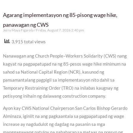
Agarang implementasyon ng 85-pisong wage hike,
panawagan ng CWS
Jerry Maya Figarola
Friday, August 7, 2026 2:40 pm
3,915 total views
Nanawagan ang Church People–Workers Solidarity (CWS) nang
kagyat na pagpapatupad na ng 85-pesos wage hike minimum na
sahod sa National Capital Region (NCR), kasunod ng
pansamantalang pagpigil sa implementasyon nito dahil sa
Temporary Restraining Order (TRO) na inilabas kaugnay ng
petisyong inihain ng dalawang construction company.
Ayon kay CWS National Chairperson San Carlos Bishop Gerardo
Alminaza, iginiit na ang pagkaantala sa pagpapatupad ng wage
increase ay nagdudulot ng dagdag na pasanin sa mga
manggagawang patuloy na nahaharap sa mataas na presyo ng