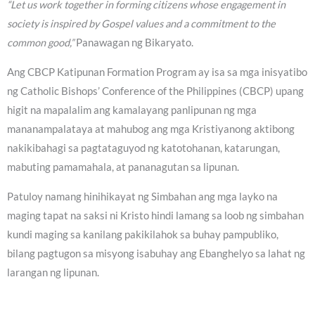
“Let us work together in forming citizens whose engagement in
society is inspired by Gospel values and a commitment to the
common good,”
Panawagan ng Bikaryato.
Ang CBCP Katipunan Formation Program ay isa sa mga inisyatibo
ng Catholic Bishops’ Conference of the Philippines (CBCP) upang
higit na mapalalim ang kamalayang panlipunan ng mga
mananampalataya at mahubog ang mga Kristiyanong aktibong
nakikibahagi sa pagtataguyod ng katotohanan, katarungan,
mabuting pamamahala, at pananagutan sa lipunan.
Patuloy namang hinihikayat ng Simbahan ang mga layko na
maging tapat na saksi ni Kristo hindi lamang sa loob ng simbahan
kundi maging sa kanilang pakikilahok sa buhay pampubliko,
bilang pagtugon sa misyong isabuhay ang Ebanghelyo sa lahat ng
larangan ng lipunan.