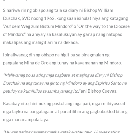
Sinariwa rin ng obispo ang tala sa diary ni Bishop William
Duschak, SVD noong 1962, kung saan isinulat niya ang katagang
“Auf dem Weg zum Bistum Mindoro” o “On the way to the Diocese
of Mindoro” na aniya’y sa kasalukuyan ay ganap nang natupad
makalipas ang mahigit anim na dekada.
Ipinaliwanag din ng obispo na higit pa sa pinagmulan ng
pangalang Mina de Oro ang tunay na kayamanan ng Mindoro.
“Maliwanag po sa ating mga pagbasa, at maging sa diary ni Bishop
Duschak na ang tunay na ginto ng Mindoro ay ang Espiritu Santo na
patuloy na kumikilos sa sambayanang ito,”
ani Bishop Cuevas.
Kasabay nito, hinimok ng pastol ang mga pari, mga relihiyoso at
mga layko na pangalagaan at panatilihin ang pagbubuklod bilang
mga mananampalataya.
“Huwag nating hayaang magkawatak-watak tayo. Huwag nating