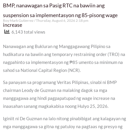
BMP, nanawagan sa Pasig RTC na bawiin ang
suspension sa implementasyon ng 85-pisong wage
Roy Mark Gutierrez
Thursday, August 6, 2026 2:18 pm
increase
6,143 total views
Nanawagan ang Bukluran ng Manggagawang Pilipino sa
hudikatura na bawiin ang temporary restraining order (TRO) na
nagpahinto sa implementasyon ng ₱85 umento sa minimum na
sahod sa National Capital Region (NCR).
Sa panayam sa programang Veritas Pilipinas, sinabi ni BMP
chairman Leody de Guzman na malaking dagok sa mga
manggagawa ang hindi pagpapatupad ng wage increase na
inaasahan sanang magkakabisa noong Hulyo 25, 2026.
Iginiit ni De Guzman na lalo nitong pinabibigat ang kalagayan ng
mga manggagawa sa gitna ng patuloy na pagtaas ng presyo ng