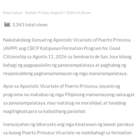
Reyn Letran - Ibañez
Friday, August 7, 2026 10:28 am
3,343 total views
Nakatakdang ilunsad ng Apostolic Vicariate of Puerto Princesa
(AVPP) ang CBCP Katipunan Formation Program for Good
Citizenship sa Agosto 11, 2026 sa Seminario de San Jose bilang
bahagi ng pagpapalalim ng pananampalataya at paghubog ng
responsableng pagkamamamayan ng mga mananampalataya.
Ayon sa Apostolic Vicariate of Puerto Princesa, layunin ng
programa na makabuo ng mga Pilipinong mamamayang nakaugat
sa pananampalataya, may matatag na moralidad, at handang
maglingkod para sa kabutihang panlahat.
Inanyayahan ng bikaryato ang mga kinatawan ng bawat parokya
sa buong Puerto Princesa Vicariate na makibahagi sa formation