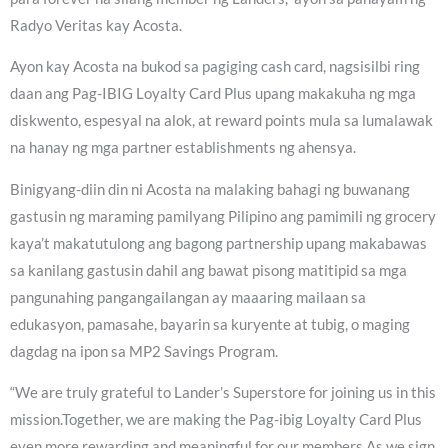
Radyo Veritas kay Acosta.
Ayon kay Acosta na bukod sa pagiging cash card, nagsisilbi ring
daan ang Pag-IBIG Loyalty Card Plus upang makakuha ng mga
diskwento, espesyal na alok, at reward points mula sa lumalawak
na hanay ng mga partner establishments ng ahensya.
Binigyang-diin din ni Acosta na malaking bahagi ng buwanang
gastusin ng maraming pamilyang Pilipino ang pamimili ng grocery
kaya’t makatutulong ang bagong partnership upang makabawas
sa kanilang gastusin dahil ang bawat pisong matitipid sa mga
pangunahing pangangailangan ay maaaring mailaan sa
edukasyon, pamasahe, bayarin sa kuryente at tubig, o maging
dagdag na ipon sa MP2 Savings Program.
“We are truly grateful to Lander’s Superstore for joining us in this
mission.Together, we are making the Pag-ibig Loyalty Card Plus
even more rewarding and meaningful for our members.As we sign