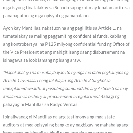
mga isyung tinatalakay sa Senado sapagkat may kinalaman ito sa
pananagutan ng mga opisyal ng pamahalaan.
Ayon kay Mantillas, nakatuon na ang paglilitis sa Article 1, na
tumatalakay sa maling paggamit ng confidential funds, kabilang
ang kontrobersyal na ₱125 milyong confidential fund ng Office of
the Vice President at ang mahigit isang daang disbursement na
isinagawa sa loob lamang ng isang araw.
“Napakahalaga na masubaybayan ito ng mga tao dahil pagkatapos ng
Article 1 ay maaari nang talakayin ang Article 2 tungkol sa
unexplained wealth, at posibleng sumunod din ang Article 3 na may
kinalaman sa bribery at procurement irregularities.”
Bahagi ng
pahayag ni Mantillas sa Radyo Veritas.
Ipinaliwanag ni Mantillas na ang testimonya ng mga state
auditors at mga opisyal ng bangko ay nagbigay ng mahahalagang
impormasyon hinggil sa hindi pangkaraniwang paraan ng