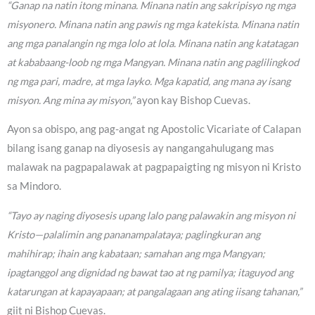
“Ganap na natin itong minana. Minana natin ang sakripisyo ng mga
misyonero. Minana natin ang pawis ng mga katekista. Minana natin
ang mga panalangin ng mga lolo at lola. Minana natin ang katatagan
at kababaang-loob ng mga Mangyan. Minana natin ang paglilingkod
ng mga pari, madre, at mga layko. Mga kapatid, ang mana ay isang
misyon. Ang mina ay misyon,”
ayon kay Bishop Cuevas.
Ayon sa obispo, ang pag-angat ng Apostolic Vicariate of Calapan
bilang isang ganap na diyosesis ay nangangahulugang mas
malawak na pagpapalawak at pagpapaigting ng misyon ni Kristo
sa Mindoro.
“Tayo ay naging diyosesis upang lalo pang palawakin ang misyon ni
Kristo—palalimin ang pananampalataya; paglingkuran ang
mahihirap; ihain ang kabataan; samahan ang mga Mangyan;
ipagtanggol ang dignidad ng bawat tao at ng pamilya; itaguyod ang
katarungan at kapayapaan; at pangalagaan ang ating iisang tahanan,”
giit ni Bishop Cuevas.