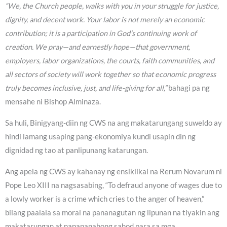
“We, the Church people, walks with you in your struggle for justice,
dignity, and decent work. Your labor is not merely an economic
contribution; it is a participation in God’s continuing work of
creation. We pray—and earnestly hope—that government,
employers, labor organizations, the courts, faith communities, and
all sectors of society will work together so that economic progress
truly becomes inclusive, just, and life-giving for all,”
bahagi pa ng
mensahe ni Bishop Alminaza.
Sa huli, Binigyang-diin ng CWS na ang makatarungang suweldo ay
hindi lamang usaping pang-ekonomiya kundi usapin din ng
dignidad ng tao at panlipunang katarungan.
Ang apela ng CWS ay kahanay ng ensiklikal na Rerum Novarum ni
Pope Leo XIII na nagsasabing, “To defraud anyone of wages due to
a lowly worker is a crime which cries to the anger of heaven,”
bilang paalala sa moral na pananagutan ng lipunan na tiyakin ang
makatarungan at napapanahong sahod para sa mga