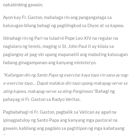
nakabinbing gawain.
Ayon kay Fr. Gaston, mahalaga rin ang pangangalaga sa
kalusugan bilang bahagi ng paglilingkod sa Diyos at sa kapwa.
Ibinahagi rin ng Pari na tulad ni Pope Leo XIV na regular na
naglalaro ng tennis, maging si St. John Paul II ay kilala sa
paglangoy at pag-ski upang mapanatili ang mabuting kalusugan
habang ginagampanan ang kanyang ministeryo.
“Kailangan din ng Santo Papa ng exercise kaya tayo rin sana ay nag-
e-exercise tayo… Dapat malakas din tayo upang makapag-serve sa
ating kapwa, makapag-serve sa ating Panginoon.”
Bahagi ng
pahayag ni Fr. Gaston sa Radyo Veritas.
Pagbabahagi ni Fr. Gaston, pagbalik sa Vatican ay agad na
ipinagpatuloy ng Santo Papa ang kanyang mga pastoral na
gawain, kabilang ang pagdalo sa pagtitipon ng mga kabataang