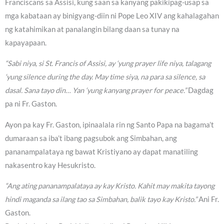
Franciscans sa Assisi, kung saan sa kanyang pakikipag-usap sa
mga kabataan ay binigyang-diin ni Pope Leo XIV ang kahalagahan
ng katahimikan at panalangin bilang daan sa tunay na
kapayapaan.
“Sabi niya, si St. Francis of Assisi, ay ‘yung prayer life niya, talagang
‘yung silence during the day. May time siya, na para sa silence, sa
dasal. Sana tayo din… Yan ‘yung kanyang prayer for peace.”
Dagdag
pa ni Fr. Gaston.
Ayon pa kay Fr. Gaston, ipinaalala rin ng Santo Papa na bagama’t
dumaraan sa iba’t ibang pagsubok ang Simbahan, ang
pananampalataya ng bawat Kristiyano ay dapat manatiling
nakasentro kay Hesukristo.
“Ang ating pananampalataya ay kay Kristo. Kahit may makita tayong
hindi maganda sa ilang tao sa Simbahan, balik tayo kay Kristo.”
Ani Fr.
Gaston.