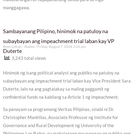
manggagawa.
Sambayanang Pilipino, hinimok na patuloy na
subaybayan ang impeachment trial laban kay VP
Reyn Letran - Ibañez
Friday, August 7, 2026 2:01 pm
Duterte
3,243 total views
Hinimok ng isang political analyst ang publiko na patuloy na
subaybayan ang impeachment trial laban kay Vice President Sara
Duterte, lalo na ang pagtalakay sa maling paggamit ng
confidential funds na kabilang sa Article 1 ng impeachment.
Sa panayam sa programang Veritas Pilipinas, sinabi ni Dr.
Christopher Mantillas, Associate Professor ng Institute for
Governance and Rural Development ng University of the
Philippines Los Baños, na mahalagang maunawaan ng publiko ang