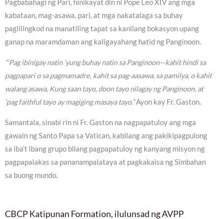
Pagbabahagi ng Pari, hinikayat din ni Pope Leo XIV ang mga
kabataan, mag-asawa, pari, at mga nakatalaga sa buhay
paglilingkod na manatiling tapat sa kanilang bokasyon upang
ganap na maramdaman ang kaligayahang hatid ng Panginoon.
“‘Pag ibinigay natin ‘yung buhay natin sa Panginoon—kahit hindi sa
pagpapari o sa pagmamadre, kahit sa pag-aasawa, sa pamilya, o kahit
walang asawa, Kung saan tayo, doon tayo nilagay ng Panginoon, at
‘pag faithful tayo ay magiging masaya tayo.”
Ayon kay Fr. Gaston.
Samantala, sinabi rin ni Fr. Gaston na nagpapatuloy ang mga
gawain ng Santo Papa sa Vatican, kabilang ang pakikipagpulong
sa iba’t ibang grupo bilang pagpapatuloy ng kanyang misyon ng
pagpapalakas sa pananampalataya at pagkakaisa ng Simbahan
sa buong mundo.
CBCP Katipunan Formation, ilulunsad ng AVPP