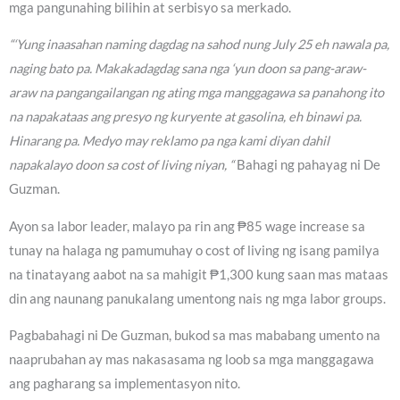
mga pangunahing bilihin at serbisyo sa merkado.
“‘Yung inaasahan naming dagdag na sahod nung July 25 eh nawala pa,
naging bato pa. Makakadagdag sana nga ‘yun doon sa pang-araw-
araw na pangangailangan ng ating mga manggagawa sa panahong ito
na napakataas ang presyo ng kuryente at gasolina, eh binawi pa.
Hinarang pa. Medyo may reklamo pa nga kami diyan dahil
napakalayo doon sa cost of living niyan, “
Bahagi ng pahayag ni De
Guzman.
Ayon sa labor leader, malayo pa rin ang ₱85 wage increase sa
tunay na halaga ng pamumuhay o cost of living ng isang pamilya
na tinatayang aabot na sa mahigit ₱1,300 kung saan mas mataas
din ang naunang panukalang umentong nais ng mga labor groups.
Pagbabahagi ni De Guzman, bukod sa mas mababang umento na
naaprubahan ay mas nakasasama ng loob sa mga manggagawa
ang pagharang sa implementasyon nito.