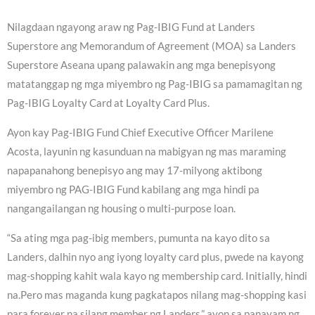
Nilagdaan ngayong araw ng Pag-IBIG Fund at Landers
Superstore ang Memorandum of Agreement (MOA) sa Landers
Superstore Aseana upang palawakin ang mga benepisyong
matatanggap ng mga miyembro ng Pag-IBIG sa pamamagitan ng
Pag-IBIG Loyalty Card at Loyalty Card Plus.
Ayon kay Pag-IBIG Fund Chief Executive Officer Marilene
Acosta, layunin ng kasunduan na mabigyan ng mas maraming
napapanahong benepisyo ang may 17-milyong aktibong
miyembro ng PAG-IBIG Fund kabilang ang mga hindi pa
nangangailangan ng housing o multi-purpose loan.
“Sa ating mga pag-ibig members, pumunta na kayo dito sa
Landers, dalhin nyo ang iyong loyalty card plus, pwede na kayong
mag-shopping kahit wala kayo ng membership card. Initially, hindi
na.Pero mas maganda kung pagkatapos nilang mag-shopping kasi
para forever na silang member ng Landers,” ayon sa panayam ng