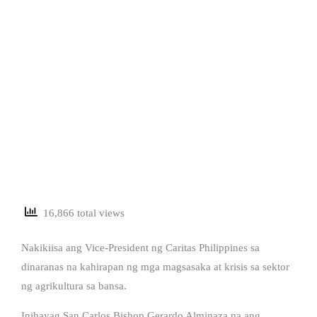
16,866 total views
Nakikiisa ang Vice-President ng Caritas Philippines sa
dinaranas na kahirapan ng mga magsasaka at krisis sa sektor
ng agrikultura sa bansa.
Inihayag San Carlos Bishop Gerardo Alminaza na ang