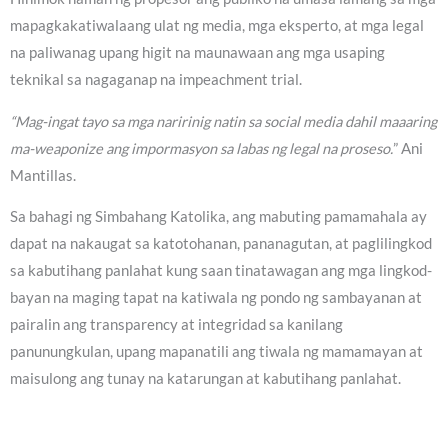
mapagkakatiwalaang ulat ng media, mga eksperto, at mga legal
na paliwanag upang higit na maunawaan ang mga usaping
teknikal sa nagaganap na impeachment trial.
“Mag-ingat tayo sa mga naririnig natin sa social media dahil maaaring
ma-weaponize ang impormasyon sa labas ng legal na proseso.
” Ani
Mantillas.
Sa bahagi ng Simbahang Katolika, ang mabuting pamamahala ay
dapat na nakaugat sa katotohanan, pananagutan, at paglilingkod
sa kabutihang panlahat kung saan tinatawagan ang mga lingkod-
bayan na maging tapat na katiwala ng pondo ng sambayanan at
pairalin ang transparency at integridad sa kanilang
panunungkulan, upang mapanatili ang tiwala ng mamamayan at
maisulong ang tunay na katarungan at kabutihang panlahat.