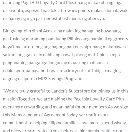
daan ang Pag-IBIG Loyalty Card Plus upang makakuha ng mga
diskwento, espesyal na alok, at reward points mula sa lumalawak
na hanay ng mga partner establishments ng ahensya.
Binigyang-diin din ni Acosta na malaking bahagi ng buwanang
gastusin ng maraming pamilyang Pilipino ang pamimili ng grocery
kaya’t makatutulong ang bagong partnership upang makabawas
sa kanilang gastusin dahil ang bawat pisong matitipid sa mga
pangunahing pangangailangan ay maaaring mailaan sa
edukasyon, pamasahe, bayarin sa kuryente at tubig, o maging
dagdag na ipon sa MP2 Savings Program.
“We are truly grateful to Lander’s Superstore for joining us in this
mission.Together, we are making the Pag-ibig Loyalty Card Plus
even more rewarding and meaningful for our members.As we sign
this Memorandum of Agreement today, we reaffirm our
commitment to helping Filipino families save more, spend wisely,
and enjoy greater value from their pag-ibig membership.To our