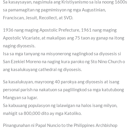
Sa kasaysayan, nagsimula ang Kristiyanismo sa isla noong 1600s
sa pamamagitan ng pagmimisyon ng mga Augustinian,
Franciscan, Jesuit, Recollect, at SVD.
1936 nang maging Apostolic Prefecture, 1961 nang maging
Apostolic Vicariate, at makalipas ang 75 taon ay ganap na itong
naging diyosesis.
Isa sa mga tanyang na misyonerong naglingkod sa diyosesis si
San Ezekiel Moreno na naging kura paroko ng Sto Nino Church o
ang kasalukuyang cathedral ng diyosesis.
Sa kasalukuyan, mayroong 40 parokya ang diyosesis at isang
personal parish na nakatuon sa paglilingkod sa mga katutubong
Mangyan sa lugar.
Sa kabuuang populasyon ng lalawigan na halos isang milyon,
mahigit sa 800,000 dito ay mga Katoliko.
Pinangunahan ni Papal Nuncio to the Philippines Archbishop