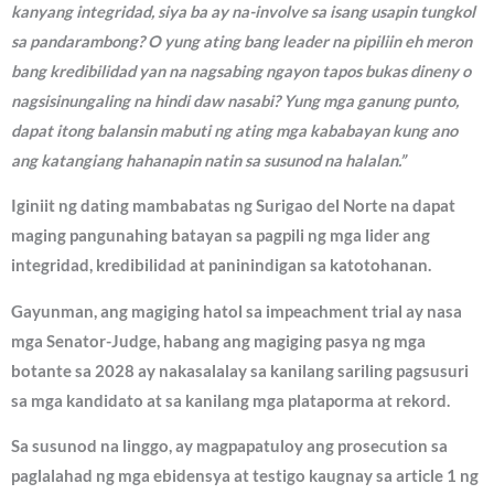
kanyang integridad, siya ba ay na-involve sa isang usapin tungkol
sa pandarambong? O yung ating bang leader na pipiliin eh meron
bang kredibilidad yan na nagsabing ngayon tapos bukas dineny o
nagsisinungaling na hindi daw nasabi? Yung mga ganung punto,
dapat itong balansin mabuti ng ating mga kababayan kung ano
ang katangiang hahanapin natin sa susunod na halalan.”
Iginiit ng dating mambabatas ng Surigao del Norte na dapat
maging pangunahing batayan sa pagpili ng mga lider ang
integridad, kredibilidad at paninindigan sa katotohanan.
Gayunman, ang magiging hatol sa impeachment trial ay nasa
mga Senator-Judge, habang ang magiging pasya ng mga
botante sa 2028 ay nakasalalay sa kanilang sariling pagsusuri
sa mga kandidato at sa kanilang mga plataporma at rekord.
Sa susunod na linggo, ay magpapatuloy ang prosecution sa
paglalahad ng mga ebidensya at testigo kaugnay sa article 1 ng