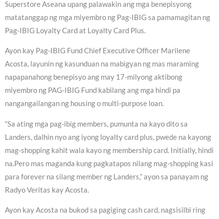
Superstore Aseana upang palawakin ang mga benepisyong
matatanggap ng mga miyembro ng Pag-IBIG sa pamamagitan ng
Pag-IBIG Loyalty Card at Loyalty Card Plus.
Ayon kay Pag-IBIG Fund Chief Executive Officer Marilene
Acosta, layunin ng kasunduan na mabigyan ng mas maraming
napapanahong benepisyo ang may 17-milyong aktibong
miyembro ng PAG-IBIG Fund kabilang ang mga hindi pa
nangangailangan ng housing o multi-purpose loan.
“Sa ating mga pag-ibig members, pumunta na kayo dito sa
Landers, dalhin nyo ang iyong loyalty card plus, pwede na kayong
mag-shopping kahit wala kayo ng membership card. Initially, hindi
na.Pero mas maganda kung pagkatapos nilang mag-shopping kasi
para forever na silang member ng Landers,” ayon sa panayam ng
Radyo Veritas kay Acosta.
Ayon kay Acosta na bukod sa pagiging cash card, nagsisilbi ring