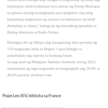
kababayan, hindi kailanman tayo iniwan ng Poong Maykapal
na ginawa tayong kasangkapan para ipaglaban ang ating
karapatang magkaroon ng maayos na kabuhayan ng hindi
dumadaan sa dahas,” bahagi pa ng mensaheng ipinadala ni
Bishop Alminaza sa Radio Veritas.
Kinatigan din ng Obispo ang isasagawang kilos-protesta ng
150-magsasaka mula sa Region 3 para hilingin sa
pamahalaan ang suporta sa kanilang hanay.
Sa pag-aaral ng Philippine Statistics Authority noong 2023,
nararanasan ng mga magsasaka at mangingisda ang 36.9% at
40.8% poverty incidence rate.
Pope Leo XIV, bibisita sa France
Marian Pulgo
Saturday, August 8, 2026 7:16 pm