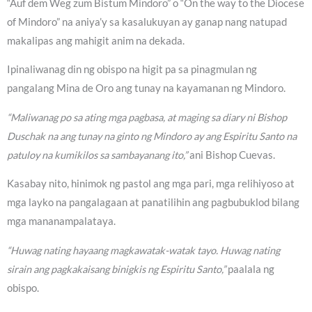
“Auf dem Weg zum Bistum Mindoro” o “On the way to the Diocese
of Mindoro” na aniya’y sa kasalukuyan ay ganap nang natupad
makalipas ang mahigit anim na dekada.
Ipinaliwanag din ng obispo na higit pa sa pinagmulan ng
pangalang Mina de Oro ang tunay na kayamanan ng Mindoro.
“Maliwanag po sa ating mga pagbasa, at maging sa diary ni Bishop
Duschak na ang tunay na ginto ng Mindoro ay ang Espiritu Santo na
patuloy na kumikilos sa sambayanang ito,”
ani Bishop Cuevas.
Kasabay nito, hinimok ng pastol ang mga pari, mga relihiyoso at
mga layko na pangalagaan at panatilihin ang pagbubuklod bilang
mga mananampalataya.
“Huwag nating hayaang magkawatak-watak tayo. Huwag nating
sirain ang pagkakaisang binigkis ng Espiritu Santo,”
paalala ng
obispo.