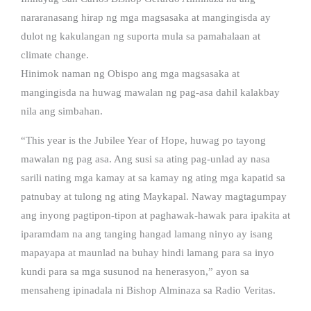
nararanasang hirap ng mga magsasaka at mangingisda ay
dulot ng kakulangan ng suporta mula sa pamahalaan at
climate change.
Hinimok naman ng Obispo ang mga magsasaka at
mangingisda na huwag mawalan ng pag-asa dahil kalakbay
nila ang simbahan.
“This year is the Jubilee Year of Hope, huwag po tayong
mawalan ng pag asa. Ang susi sa ating pag-unlad ay nasa
sarili nating mga kamay at sa kamay ng ating mga kapatid sa
patnubay at tulong ng ating Maykapal. Naway magtagumpay
ang inyong pagtipon-tipon at paghawak-hawak para ipakita at
iparamdam na ang tanging hangad lamang ninyo ay isang
mapayapa at maunlad na buhay hindi lamang para sa inyo
kundi para sa mga susunod na henerasyon,” ayon sa
mensaheng ipinadala ni Bishop Alminaza sa Radio Veritas.