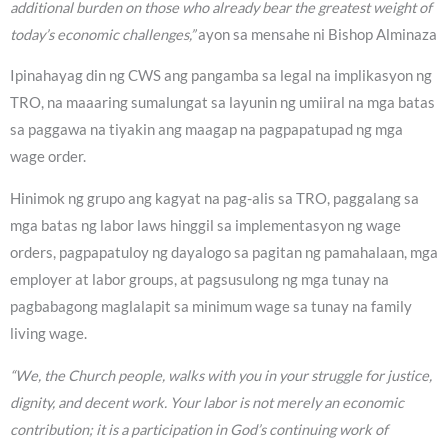
additional burden on those who already bear the greatest weight of
today’s economic challenges,”
ayon sa mensahe ni Bishop Alminaza
Ipinahayag din ng CWS ang pangamba sa legal na implikasyon ng
TRO, na maaaring sumalungat sa layunin ng umiiral na mga batas
sa paggawa na tiyakin ang maagap na pagpapatupad ng mga
wage order.
Hinimok ng grupo ang kagyat na pag-alis sa TRO, paggalang sa
mga batas ng labor laws hinggil sa implementasyon ng wage
orders, pagpapatuloy ng dayalogo sa pagitan ng pamahalaan, mga
employer at labor groups, at pagsusulong ng mga tunay na
pagbabagong maglalapit sa minimum wage sa tunay na family
living wage.
“We, the Church people, walks with you in your struggle for justice,
dignity, and decent work. Your labor is not merely an economic
contribution; it is a participation in God’s continuing work of