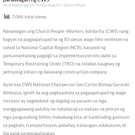
Jerry Maya Figarola
Friday, August 7, 2026 2:40 pm
7,046 total views
Nanawagan ang Church People–Workers Solidarity (CWS) nang
kagyat na pagpapatupad na ng 85-pesos wage hike minimum na
sahod sa National Capital Region (NCR), kasunod ng
pansamantalang pagpigil sa implementasyon nito dahil sa
Temporary Restraining Order (TRO) na inilabas kaugnay ng
petisyong inihain ng dalawang construction company.
Ayon kay CWS National Chairperson San Carlos Bishop Gerardo
Alminaza, iginiit na ang pagkaantala sa pagpapatupad ng wage
increase ay nagdudulot ng dagdag na pasanin sa mga
manggagawang patuloy na nahaharap sa mataas na presyo ng
mga pangunahing bilihin, mababang kita, at tumitinding gastusin
sa pagkain, transportasyon, pabahay, kalusugan, edukasyon, at
iba pang pangangailangan.