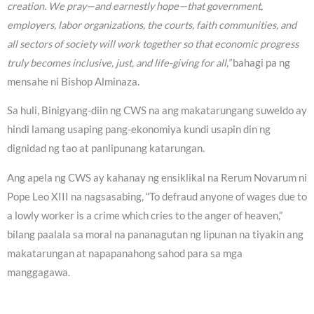
creation. We pray—and earnestly hope—that government,
employers, labor organizations, the courts, faith communities, and
all sectors of society will work together so that economic progress
truly becomes inclusive, just, and life-giving for all,”
bahagi pa ng
mensahe ni Bishop Alminaza.
Sa huli, Binigyang-diin ng CWS na ang makatarungang suweldo ay
hindi lamang usaping pang-ekonomiya kundi usapin din ng
dignidad ng tao at panlipunang katarungan.
Ang apela ng CWS ay kahanay ng ensiklikal na Rerum Novarum ni
Pope Leo XIII na nagsasabing, “To defraud anyone of wages due to
a lowly worker is a crime which cries to the anger of heaven,”
bilang paalala sa moral na pananagutan ng lipunan na tiyakin ang
makatarungan at napapanahong sahod para sa mga
manggagawa.