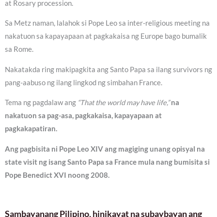
at Rosary procession.
Sa Metz naman, lalahok si Pope Leo sa inter-religious meeting na
nakatuon sa kapayapaan at pagkakaisa ng Europe bago bumalik
sa Rome.
Nakatakda ring makipagkita ang Santo Papa sa ilang survivors ng
pang-aabuso ng ilang lingkod ng simbahan France.
Tema ng pagdalaw ang
“That the world may have life,”
na
nakatuon sa pag-asa, pagkakaisa, kapayapaan at
pagkakapatiran.
Ang pagbisita ni Pope Leo XIV ang magiging unang opisyal na
state visit ng isang Santo Papa sa France mula nang bumisita si
Pope Benedict XVI noong 2008.
Sambayanang Pilipino, hinikayat na subaybayan ang