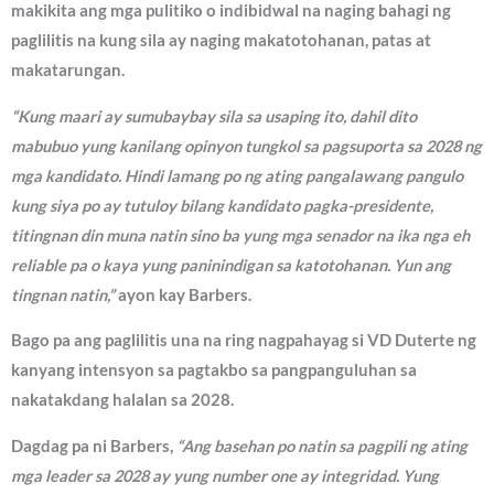
makikita ang mga pulitiko o indibidwal na naging bahagi ng
paglilitis na kung sila ay naging makatotohanan, patas at
makatarungan.
“Kung maari ay sumubaybay sila sa usaping ito, dahil dito
mabubuo yung kanilang opinyon tungkol sa pagsuporta sa 2028 ng
mga kandidato. Hindi lamang po ng ating pangalawang pangulo
kung siya po ay tutuloy bilang kandidato pagka-presidente,
titingnan din muna natin sino ba yung mga senador na ika nga eh
reliable pa o kaya yung paninindigan sa katotohanan. Yun ang
tingnan natin,”
ayon kay Barbers.
Bago pa ang paglilitis una na ring nagpahayag si VD Duterte ng
kanyang intensyon sa pagtakbo sa pangpanguluhan sa
nakatakdang halalan sa 2028.
Dagdag pa ni Barbers,
“Ang basehan po natin sa pagpili ng ating
mga leader sa 2028 ay yung number one ay integridad. Yung