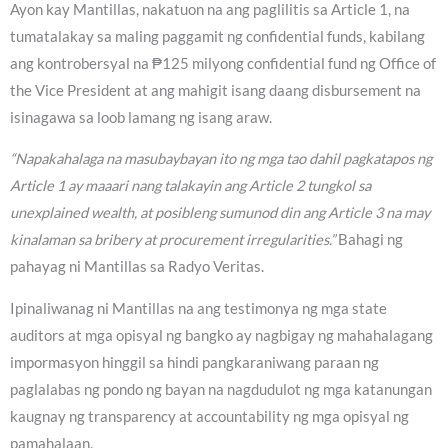
Ayon kay Mantillas, nakatuon na ang paglilitis sa Article 1, na
tumatalakay sa maling paggamit ng confidential funds, kabilang
ang kontrobersyal na ₱125 milyong confidential fund ng Office of
the Vice President at ang mahigit isang daang disbursement na
isinagawa sa loob lamang ng isang araw.
“Napakahalaga na masubaybayan ito ng mga tao dahil pagkatapos ng
Article 1 ay maaari nang talakayin ang Article 2 tungkol sa
unexplained wealth, at posibleng sumunod din ang Article 3 na may
kinalaman sa bribery at procurement irregularities.”
Bahagi ng
pahayag ni Mantillas sa Radyo Veritas.
Ipinaliwanag ni Mantillas na ang testimonya ng mga state
auditors at mga opisyal ng bangko ay nagbigay ng mahahalagang
impormasyon hinggil sa hindi pangkaraniwang paraan ng
paglalabas ng pondo ng bayan na nagdudulot ng mga katanungan
kaugnay ng transparency at accountability ng mga opisyal ng
pamahalaan.