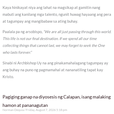
Kaya hinikayat niya ang lahat na magsikap at gamitin nang
mabuti ang kanilang mga talento, ngunit huwag hayaang ang pera
at tagumpay ang mangibabaw sa ating buhay.
Paalala pa ng arsobispo,
“We are all just passing through this world.
This life is not our final destination. If we spend all our time
collecting things that cannot last, we may forget to seek the One
who lasts forever.”
Sinabi ni Archbishop Uy na ang pinakamahalagang tagumpay ay
ang buhay na puno ng pagmamahal at nananatiling tapat kay
Kristo.
Pagiging ganap na diyosesis ng Calapan, isang malaking
hamon at pananagutan
Norman Dequia
Friday, August 7, 2026 5:18 pm