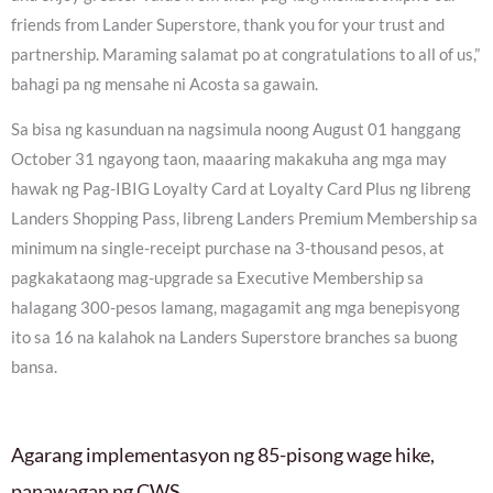
friends from Lander Superstore, thank you for your trust and
partnership. Maraming salamat po at congratulations to all of us,”
bahagi pa ng mensahe ni Acosta sa gawain.
Sa bisa ng kasunduan na nagsimula noong August 01 hanggang
October 31 ngayong taon, maaaring makakuha ang mga may
hawak ng Pag-IBIG Loyalty Card at Loyalty Card Plus ng libreng
Landers Shopping Pass, libreng Landers Premium Membership sa
minimum na single-receipt purchase na 3-thousand pesos, at
pagkakataong mag-upgrade sa Executive Membership sa
halagang 300-pesos lamang, magagamit ang mga benepisyong
ito sa 16 na kalahok na Landers Superstore branches sa buong
bansa.
Agarang implementasyon ng 85-pisong wage hike,
panawagan ng CWS