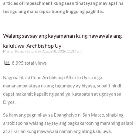
articles of impeachment kung saan tinatayang may apat na
testigo ang ihaharap sa buong linggo ng paglilitis.
Walang saysay ang kayamanan kung nawawala ang
kaluluwa-Archbishop Uy
Marian Pulgo
Saturday, August 8, 2026 11:37 am
8,995 total views
Nagpaalala si Cebu Archbishop Alberto Uy sa mga
mananampalataya na ang tagumpay ay biyaya, subalit hindi
dapat makamit kapalit ng pamilya, katapatan at ugnayan sa
Diyos.
Sa kanyang pagninilay sa Ebanghelyo ni San Mateo, sinabi ng
arsobispo na walang saysay ang pagkakaroon ng maraming salapi
at ari-arian kung mawawala naman ang ating kaluluwa.