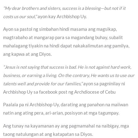
“My dear brothers and sisters, success is a blessing—but not if it
costs us our soul,”
ayon kay Archbishop Uy.
Ayon sa pastol ng simbahan hindi masama ang magsikap,
magtrabaho at mangarap para sa magandang buhay, subalit
mahalagang tiyakin na hindi dapat nakakalimutan ang pamilya,
ang kapwa at ang Diyos.
“Jesus is not saying that success is bad. He is not against hard work,
business, or earning a living. On the contrary, He wants us to use our
talents well and provide for our families,”
ayon sa pagninilay ni
Archbishop Uy sa facebook post ng Archdiocese of Cebu
Paalala pa ni Archbishop Uy, darating ang panahon na maiiwan
natin ang ating pera, ari-arian, posisyon at mga tagumpay.
Ang tunay na kayamanan ay ang pagmamahal na naibigay, mga
taong natulungan at ang katapatan sa Diyos.