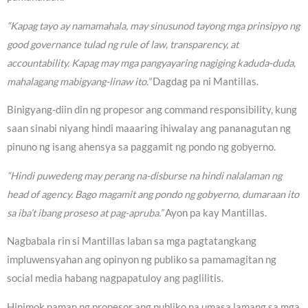
“Kapag tayo ay namamahala, may sinusunod tayong mga prinsipyo ng
good governance tulad ng rule of law, transparency, at
accountability. Kapag may mga pangyayaring nagiging kaduda-duda,
mahalagang mabigyang-linaw ito.”
Dagdag pa ni Mantillas.
Binigyang-diin din ng propesor ang command responsibility, kung
saan sinabi niyang hindi maaaring ihiwalay ang pananagutan ng
pinuno ng isang ahensya sa paggamit ng pondo ng gobyerno.
“Hindi puwedeng may perang na-disburse na hindi nalalaman ng
head of agency. Bago magamit ang pondo ng gobyerno, dumaraan ito
sa iba’t ibang proseso at pag-apruba.”
Ayon pa kay Mantillas.
Nagbabala rin si Mantillas laban sa mga pagtatangkang
impluwensyahan ang opinyon ng publiko sa pamamagitan ng
social media habang nagpapatuloy ang paglilitis.
Hinimok naman ng propesor ang publiko na umasa lamang sa mga