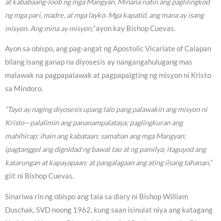
at kababaang-loob ng mga Mangyan. Minana natin ang paglilingkod
ng mga pari, madre, at mga layko. Mga kapatid, ang mana ay isang
misyon. Ang mina ay misyon,”
ayon kay Bishop Cuevas.
Ayon sa obispo, ang pag-angat ng Apostolic Vicariate of Calapan
bilang isang ganap na diyosesis ay nangangahulugang mas
malawak na pagpapalawak at pagpapaigting ng misyon ni Kristo
sa Mindoro.
“Tayo ay naging diyosesis upang lalo pang palawakin ang misyon ni
Kristo—palalimin ang pananampalataya; paglingkuran ang
mahihirap; ihain ang kabataan; samahan ang mga Mangyan;
ipagtanggol ang dignidad ng bawat tao at ng pamilya; itaguyod ang
katarungan at kapayapaan; at pangalagaan ang ating iisang tahanan,”
giit ni Bishop Cuevas.
Sinariwa rin ng obispo ang tala sa diary ni Bishop William
Duschak, SVD noong 1962, kung saan isinulat niya ang katagang