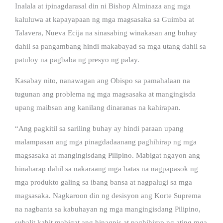
Inalala at ipinagdarasal din ni Bishop Alminaza ang mga
kaluluwa at kapayapaan ng mga magsasaka sa Guimba at
Talavera, Nueva Ecija na sinasabing winakasan ang buhay
dahil sa pangambang hindi makabayad sa mga utang dahil sa
patuloy na pagbaba ng presyo ng palay.
Kasabay nito, nanawagan ang Obispo sa pamahalaan na
tugunan ang problema ng mga magsasaka at mangingisda
upang maibsan ang kanilang dinaranas na kahirapan.
“Ang pagkitil sa sariling buhay ay hindi paraan upang
malampasan ang mga pinagdadaanang paghihirap ng mga
magsasaka at mangingisdang Pilipino. Mabigat ngayon ang
hinaharap dahil sa nakaraang mga batas na nagpapasok ng
mga produkto galing sa ibang bansa at nagpalugi sa mga
magsasaka. Nagkaroon din ng desisyon ang Korte Suprema
na nagbanta sa kabuhayan ng mga mangingisdang Pilipino,
subalit kahit mabigat ang hinagpis at paghihirap ng ating mga