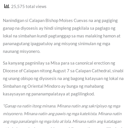
25,575 total views
Nanindigan si Calapan Bishop Moises Cuevas na ang pagiging
ganap na diyosesis ay hindi simpleng pagkilala sa paglago ng
lokal na simbahan kundi pagtanggap sa mas malaking hamon at
pananagutang ipagpatuloy ang misyong sinimulan ng mga
naunang misyonero.
Sa kanyang pagninilay sa Misa para sa canonical erection ng
Diocese of Calapan nitong August 7 sa Calapan Cathedral, sinabi
ng unang obispo ng diyosesis na ang bagong katayuan ng lokal na
Simbahan ng Oriental Mindoro ay bunga ng mahabang
kasaysayan ng pananampalataya at paglilingkod.
“Ganap na natin itong minana. Minana natin ang sakripisyo ng mga
misyonero. Minana natin ang pawis ng mga katekista. Minana natin
ang mga panalangin ng mga lolo at lola. Minana natin ang katatagan