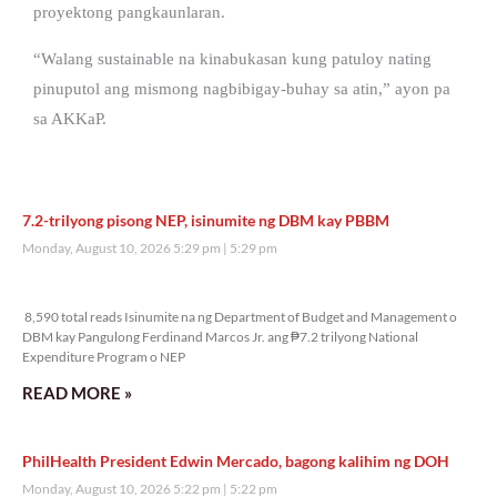
proyektong pangkaunlaran.
“Walang sustainable na kinabukasan kung patuloy nating
pinuputol ang mismong nagbibigay-buhay sa atin,” ayon pa
sa AKKaP.
7.2-trilyong pisong NEP, isinumite ng DBM kay PBBM
Monday, August 10, 2026 5:29 pm
5:29 pm
8,590 total reads
8,590 total reads Isinumite na ng Department of Budget and Management o
DBM kay Pangulong Ferdinand Marcos Jr. ang ₱7.2 trilyong National
Expenditure Program o NEP
READ MORE »
PhilHealth President Edwin Mercado, bagong kalihim ng DOH
Monday, August 10, 2026 5:22 pm
5:22 pm