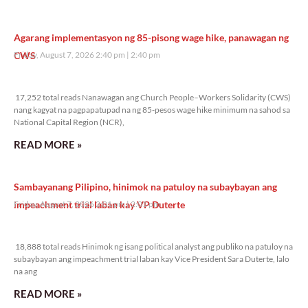
Agarang implementasyon ng 85-pisong wage hike, panawagan ng
CWS
Friday, August 7, 2026 2:40 pm
2:40 pm
17,252 total reads
17,252 total reads Nanawagan ang Church People–Workers Solidarity (CWS)
nang kagyat na pagpapatupad na ng 85-pesos wage hike minimum na sahod sa
National Capital Region (NCR),
READ MORE »
Sambayanang Pilipino, hinimok na patuloy na subaybayan ang
impeachment trial laban kay VP Duterte
Friday, August 7, 2026 2:01 pm
2:01 pm
18,888 total reads
18,888 total reads Hinimok ng isang political analyst ang publiko na patuloy na
subaybayan ang impeachment trial laban kay Vice President Sara Duterte, lalo
na ang
READ MORE »