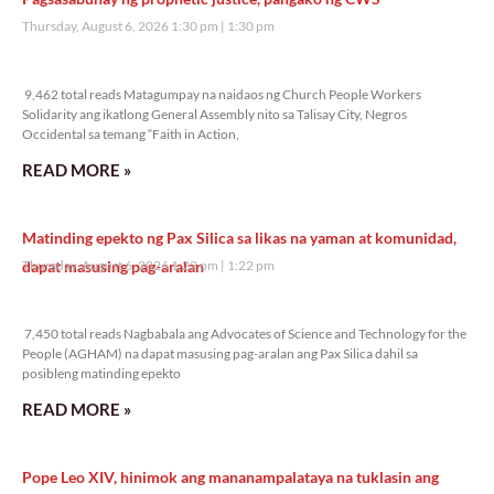
Thursday, August 6, 2026 1:30 pm
1:30 pm
9,462 total reads
9,462 total reads Matagumpay na naidaos ng Church People Workers
Solidarity ang ikatlong General Assembly nito sa Talisay City, Negros
Occidental sa temang “Faith in Action,
READ MORE »
Matinding epekto ng Pax Silica sa likas na yaman at komunidad,
dapat masusing pag-aralan
Thursday, August 6, 2026 1:22 pm
1:22 pm
7,450 total reads
7,450 total reads Nagbabala ang Advocates of Science and Technology for the
People (AGHAM) na dapat masusing pag-aralan ang Pax Silica dahil sa
posibleng matinding epekto
READ MORE »
Pope Leo XIV, hinimok ang mananampalataya na tuklasin ang