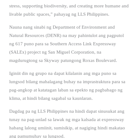
stress, supporting biodiversity, and creating more humane and
livable public spaces,” pahayag ng LLS Philippines.
Nauna nang sinabi ng Department of Environment and
Natural Resources (DENR) na may pahintulot ang pagputol
ng 617 puno para sa Southern Access Link Expressway
(SALEx) project ng San Miguel Corporation, na
magdurugtong sa Skyway patungong Roxas Boulevard.
Iginiit din ng grupo na dapat kilalanin ang mga puno sa
lungsod bilang mahalagang buhay na imprastraktura para sa
pag-angkop at katatagan laban sa epekto ng pagbabago ng
klima, at hindi bilang sagabal sa kaunlaran.
Dagdag pa ng LLS Philippines na hindi dapat sinusukat ang
tunay na pag-unlad sa lawak ng mga kalsada at expressway
habang lalong umiinit, sumisikip, at nagiging hindi makatao
ang pamumuhay sa lungsod.