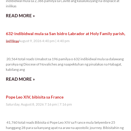
indibidwal mula sa 2,386 pamilya sa Cavite ang kasalukuyang na-displace at
inilikas
READ MORE »
632-indibidwal mula sa San Isidro Labrador at Holy Family parish,
inilikas
Sunday, August 9, 2026 4:40 pm
4:40 pm
20,564 total reads
20,564 total reads Umabot sa 196 pamilya o 632 indibidwal mula sa dalawang
parokya ng Diocese of Novaliches ang naapektuhan ng pinalakas na Habagat,
kabilang ang
READ MORE »
Pope Leo XIV, bibisita sa France
Saturday, August 8, 2026 7:16 pm
7:16 pm
41,760 total reads
41,760 total reads Bibisita si Pope Leo XIV sa France mula Setyembre 25
hanggang 28 para sa kanyang apat na araw na apostolic journey. Bibisitahin ng