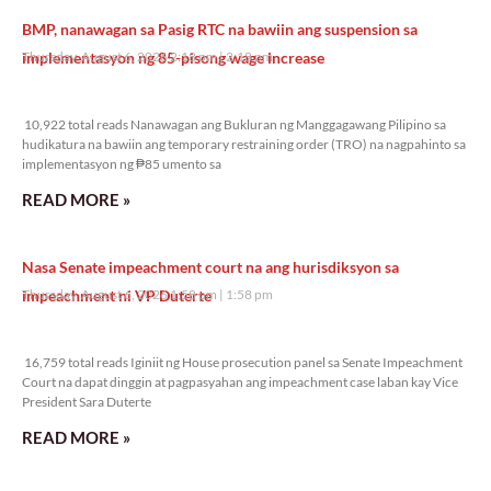
BMP, nanawagan sa Pasig RTC na bawiin ang suspension sa
implementasyon ng 85-pisong wage increase
Thursday, August 6, 2026 2:18 pm
2:18 pm
10,922 total reads
10,922 total reads Nanawagan ang Bukluran ng Manggagawang Pilipino sa
hudikatura na bawiin ang temporary restraining order (TRO) na nagpahinto sa
implementasyon ng ₱85 umento sa
READ MORE »
Nasa Senate impeachment court na ang hurisdiksyon sa
impeachment ni VP Duterte
Thursday, August 6, 2026 1:58 pm
1:58 pm
16,759 total reads
16,759 total reads Iginiit ng House prosecution panel sa Senate Impeachment
Court na dapat dinggin at pagpasyahan ang impeachment case laban kay Vice
President Sara Duterte
READ MORE »