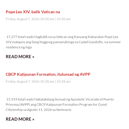
Pope Leo XIV, balik Vatican na
Friday, August 7, 2026 10:50 am
10:50 am
17,277 total reads
17,277 total reads Nagbalik na sa Vatican ang Kanyang Kabanalan Pope Leo
XIV matapos ang ilang linggong pamamahinga sa Castel Gandolfo, na summer
residence ng mga
READ MORE »
CBCP Katipunan Formation, ilulunsad ng AVPP
Friday, August 7, 2026 10:28 am
10:28 am
15,919 total reads
15,919 total reads Nakatakdang ilunsad ng Apostolic Vicariate of Puerto
Princesa (AVPP) ang CBCP Katipunan Formation Program for Good
Citizenship sa Agosto 11, 2026 sa Seminario
READ MORE »