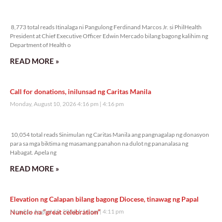
8,773 total reads
8,773 total reads Itinalaga ni Pangulong Ferdinand Marcos Jr. si PhilHealth
President at Chief Executive Officer Edwin Mercado bilang bagong kalihim ng
Department of Health o
READ MORE »
Call for donations, inilunsad ng Caritas Manila
Monday, August 10, 2026 4:16 pm
4:16 pm
10,054 total reads
10,054 total reads Sinimulan ng Caritas Manila ang pangnagalap ng donasyon
para sa mga biktima ng masamang panahon na dulot ng pananalasa ng
Habagat. Apela ng
READ MORE »
Elevation ng Calapan bilang bagong Diocese, tinawag ng Papal
Nuncio na “great celebration”
Monday, August 10, 2026 4:11 pm
4:11 pm