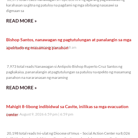
karahasan sa gitna ng patuloy na pagdami ng mga sibilyang nasasawi sa
digmaan sa
READ MORE »
Bishop Santos, nanawagan ng pagtutulungan at panalangin sa mga
apektado ng masamang panahon
Monday, August 10, 2026 8:58 am
8:58 am
7,973 total reads
7,973 total reads Nanawagan si Antipolo Bishop Ruperto Cruz Santos ng
pagkakaisa, pananalangin at pagtutulungan sa patuloy na epekto ng masamang
panahon na nararanasan ng maraming
READ MORE »
Mahigit 8-libong indibidwal sa Cavite, inilikas sa mga evacuation
center
Sunday, August 9, 2026 6:59 pm
6:59 pm
20,198 total reads
20,198 total reads Ini-ulat ng Diocese of Imus – Social Action Center na 8,026