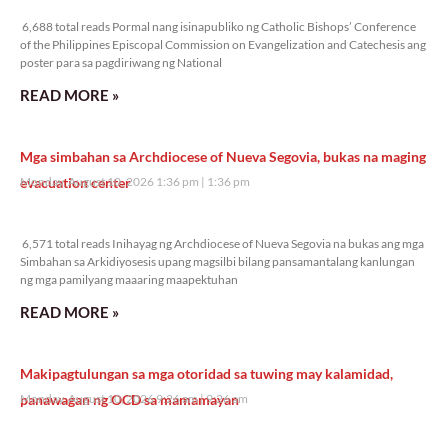
6,688 total reads
6,688 total reads Pormal nang isinapubliko ng Catholic Bishops’ Conference
of the Philippines Episcopal Commission on Evangelization and Catechesis ang
poster para sa pagdiriwang ng National
READ MORE »
Mga simbahan sa Archdiocese of Nueva Segovia, bukas na maging
evacuation center
Monday, August 10, 2026 1:36 pm
1:36 pm
6,571 total reads
6,571 total reads Inihayag ng Archdiocese of Nueva Segovia na bukas ang mga
Simbahan sa Arkidiyosesis upang magsilbi bilang pansamantalang kanlungan
ng mga pamilyang maaaring maapektuhan
READ MORE »
Makipagtulungan sa mga otoridad sa tuwing may kalamidad,
panawagan ng OCD sa mamamayan
Monday, August 10, 2026 9:26 am
9:26 am
10,303 total reads