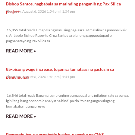
Bishop Santos, nagbabala sa matinding panganib ng Pax Silica
project
Thursday, August 6, 2026 1:54 pm
1:54 pm
16,855 total reads
16,855 total reads Umapela ng masusing pag-aaral at malalim na pananaliksik
si Antipolo Bishop Ruperto Cruz Santos sa planong pagpapatupad o
pagpapatayo ng Pax Silica sa
READ MORE »
85-pisong wage increase, tugon sa tumataas na gastusin sa
pamumuhay
Thursday, August 6, 2026 1:41 pm
1:41 pm
16,846 total reads
16,846 total reads Bagama’t unti-unting bumabagal ang inflation rate sa bansa,
iginiit ng isang economic analyst na hindi pa rin ito nangangahulugang
bumababa na ang presyo
READ MORE »
Pagsasabuhay ng prophetic justice, pangako ng CWS