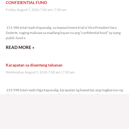
CONFIDENTIAL FUND
Friday, August 7, 2026 7:00 am
7:00 am
151,986 total reads
151,986 total reads Kapanalig, sa impeachment trial ni Vice President Sara
Duterte, naging malinaw sa madlang bayan na ang “confidential fund” ay isang
public fund o
READ MORE »
Karapatan sa disenteng tahanan
Wednesday, August 5, 2026 7:00 am
7:00 am
219,998 total reads
219,998 total reads Mga Kapanalig, karapatan ng bawat tao ang magkaroon ng
disenteng tahanan. Para masabing disente, dapat itong sapat, ligtas, may
seguridad, at nagbibigay-daan sa
READ MORE »
Hindi nakatutuwang biro