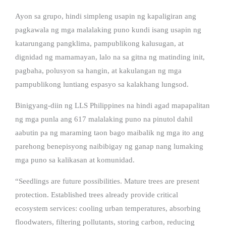
Ayon sa grupo, hindi simpleng usapin ng kapaligiran ang
pagkawala ng mga malalaking puno kundi isang usapin ng
katarungang pangklima, pampublikong kalusugan, at
dignidad ng mamamayan, lalo na sa gitna ng matinding init,
pagbaha, polusyon sa hangin, at kakulangan ng mga
pampublikong luntiang espasyo sa kalakhang lungsod.
Binigyang-diin ng LLS Philippines na hindi agad mapapalitan
ng mga punla ang 617 malalaking puno na pinutol dahil
aabutin pa ng maraming taon bago maibalik ng mga ito ang
parehong benepisyong naibibigay ng ganap nang lumaking
mga puno sa kalikasan at komunidad.
“Seedlings are future possibilities. Mature trees are present
protection. Established trees already provide critical
ecosystem services: cooling urban temperatures, absorbing
floodwaters, filtering pollutants, storing carbon, reducing