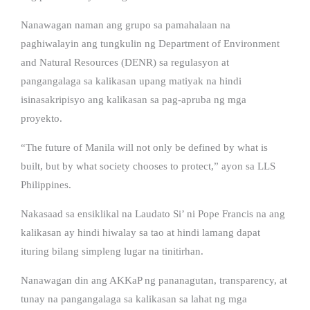
Nanawagan naman ang grupo sa pamahalaan na
paghiwalayin ang tungkulin ng Department of Environment
and Natural Resources (DENR) sa regulasyon at
pangangalaga sa kalikasan upang matiyak na hindi
isinasakripisyo ang kalikasan sa pag-apruba ng mga
proyekto.
“The future of Manila will not only be defined by what is
built, but by what society chooses to protect,” ayon sa LLS
Philippines.
Nakasaad sa ensiklikal na Laudato Si’ ni Pope Francis na ang
kalikasan ay hindi hiwalay sa tao at hindi lamang dapat
ituring bilang simpleng lugar na tinitirhan.
Nanawagan din ang AKKaP ng pananagutan, transparency, at
tunay na pangangalaga sa kalikasan sa lahat ng mga