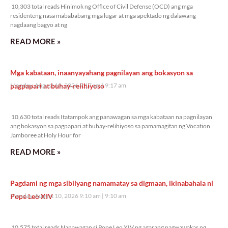
10,303 total reads Hinimok ng Office of Civil Defense (OCD) ang mga
residenteng nasa mabababang mga lugar at mga apektado ng dalawang
nagdaang bagyo at ng
READ MORE »
Mga kabataan, inaanyayahang pagnilayan ang bokasyon sa
pagpapari at buhay-relihiyoso
Monday, August 10, 2026 9:17 am
9:17 am
10,630 total reads
10,630 total reads Itatampok ang panawagan sa mga kabataan na pagnilayan
ang bokasyon sa pagpapari at buhay-relihiyoso sa pamamagitan ng Vocation
Jamboree at Holy Hour for
READ MORE »
Pagdami ng mga sibilyang namamatay sa digmaan, ikinabahala ni
Pope Leo XIV
Monday, August 10, 2026 9:10 am
9:10 am
10,575 total reads
10,575 total reads Nanawagan si Pope Leo XIV ng agarang pagwawakas ng