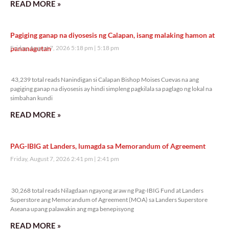
READ MORE »
Pagiging ganap na diyosesis ng Calapan, isang malaking hamon at
pananagutan
Friday, August 7, 2026 5:18 pm
5:18 pm
43,239 total reads
43,239 total reads Nanindigan si Calapan Bishop Moises Cuevas na ang
pagiging ganap na diyosesis ay hindi simpleng pagkilala sa paglago ng lokal na
simbahan kundi
READ MORE »
PAG-IBIG at Landers, lumagda sa Memorandum of Agreement
Friday, August 7, 2026 2:41 pm
2:41 pm
30,268 total reads
30,268 total reads Nilagdaan ngayong araw ng Pag-IBIG Fund at Landers
Superstore ang Memorandum of Agreement (MOA) sa Landers Superstore
Aseana upang palawakin ang mga benepisyong
READ MORE »