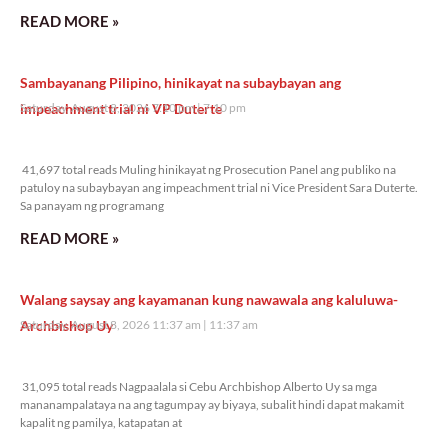
READ MORE »
Sambayanang Pilipino, hinikayat na subaybayan ang
impeachment trial ni VP Duterte
Saturday, August 8, 2026 7:10 pm
7:10 pm
41,697 total reads
41,697 total reads Muling hinikayat ng Prosecution Panel ang publiko na
patuloy na subaybayan ang impeachment trial ni Vice President Sara Duterte.
Sa panayam ng programang
READ MORE »
Walang saysay ang kayamanan kung nawawala ang kaluluwa-
Archbishop Uy
Saturday, August 8, 2026 11:37 am
11:37 am
31,095 total reads
31,095 total reads Nagpaalala si Cebu Archbishop Alberto Uy sa mga
mananampalataya na ang tagumpay ay biyaya, subalit hindi dapat makamit
kapalit ng pamilya, katapatan at