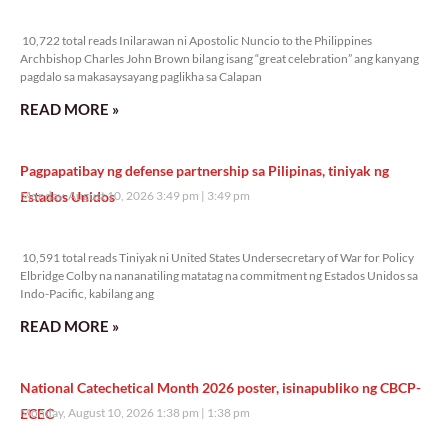
10,722 total reads
10,722 total reads Inilarawan ni Apostolic Nuncio to the Philippines
Archbishop Charles John Brown bilang isang “great celebration” ang kanyang
pagdalo sa makasaysayang paglikha sa Calapan
READ MORE »
Pagpapatibay ng defense partnership sa Pilipinas, tiniyak ng
Estados Unidos
Monday, August 10, 2026 3:49 pm
3:49 pm
10,591 total reads
10,591 total reads Tiniyak ni United States Undersecretary of War for Policy
Elbridge Colby na nananatiling matatag na commitment ng Estados Unidos sa
Indo-Pacific, kabilang ang
READ MORE »
National Catechetical Month 2026 poster, isinapubliko ng CBCP-
ECEC
Monday, August 10, 2026 1:38 pm
1:38 pm