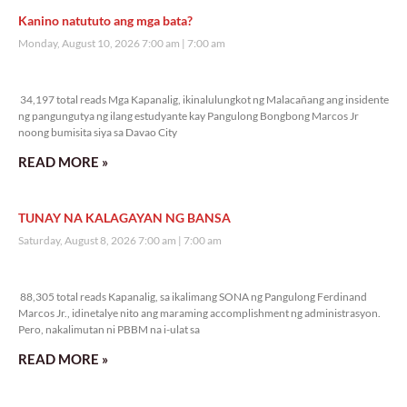
Kanino natututo ang mga bata?
Monday, August 10, 2026 7:00 am
7:00 am
34,197 total reads
34,197 total reads Mga Kapanalig, ikinalulungkot ng Malacañang ang insidente
ng pangungutya ng ilang estudyante kay Pangulong Bongbong Marcos Jr
noong bumisita siya sa Davao City
READ MORE »
TUNAY NA KALAGAYAN NG BANSA
Saturday, August 8, 2026 7:00 am
7:00 am
88,305 total reads
88,305 total reads Kapanalig, sa ikalimang SONA ng Pangulong Ferdinand
Marcos Jr., idinetalye nito ang maraming accomplishment ng administrasyon.
Pero, nakalimutan ni PBBM na i-ulat sa
READ MORE »