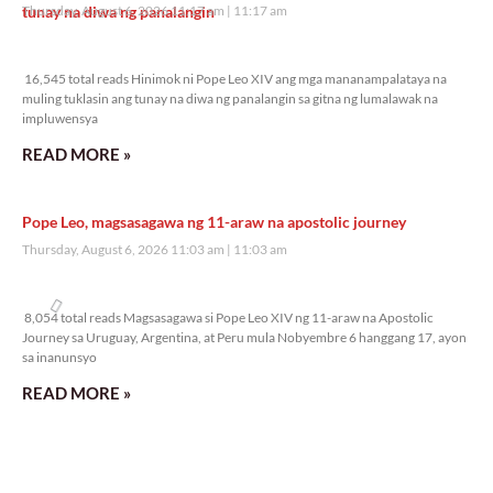
tunay na diwa ng panalangin
Thursday, August 6, 2026 11:17 am
11:17 am
16,545 total reads
16,545 total reads Hinimok ni Pope Leo XIV ang mga mananampalataya na
muling tuklasin ang tunay na diwa ng panalangin sa gitna ng lumalawak na
impluwensya
READ MORE »
Pope Leo, magsasagawa ng 11-araw na apostolic journey
Thursday, August 6, 2026 11:03 am
11:03 am
8,054 total reads
8,054 total reads Magsasagawa si Pope Leo XIV ng 11-araw na Apostolic
Journey sa Uruguay, Argentina, at Peru mula Nobyembre 6 hanggang 17, ayon
sa inanunsyo
READ MORE »