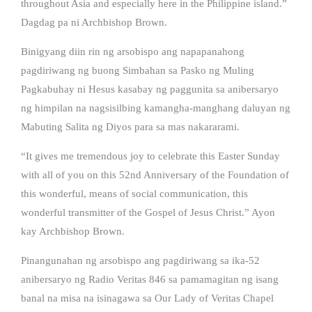
throughout Asia and especially here in the Philippine island.”
Dagdag pa ni Archbishop Brown.
Binigyang diin rin ng arsobispo ang napapanahong
pagdiriwang ng buong Simbahan sa Pasko ng Muling
Pagkabuhay ni Hesus kasabay ng paggunita sa anibersaryo
ng himpilan na nagsisilbing kamangha-manghang daluyan ng
Mabuting Salita ng Diyos para sa mas nakararami.
“It gives me tremendous joy to celebrate this Easter Sunday
with all of you on this 52nd Anniversary of the Foundation of
this wonderful, means of social communication, this
wonderful transmitter of the Gospel of Jesus Christ.” Ayon
kay Archbishop Brown.
Pinangunahan ng arsobispo ang pagdiriwang sa ika-52
anibersaryo ng Radio Veritas 846 sa pamamagitan ng isang
banal na misa na isinagawa sa Our Lady of Veritas Chapel