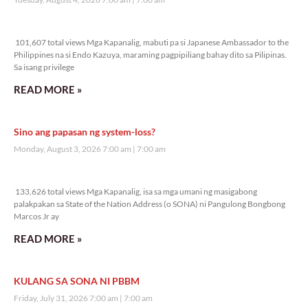
101,607 total views
101,607 total views Mga Kapanalig, mabuti pa si Japanese Ambassador to the
Philippines na si Endo Kazuya, maraming pagpipiliang bahay dito sa Pilipinas.
Sa isang privilege
READ MORE »
Sino ang papasan ng system-loss?
Monday, August 3, 2026 7:00 am
7:00 am
133,626 total views
133,626 total views Mga Kapanalig, isa sa mga umani ng masigabong
palakpakan sa State of the Nation Address (o SONA) ni Pangulong Bongbong
Marcos Jr ay
READ MORE »
KULANG SA SONA NI PBBM
Friday, July 31, 2026 7:00 am
7:00 am