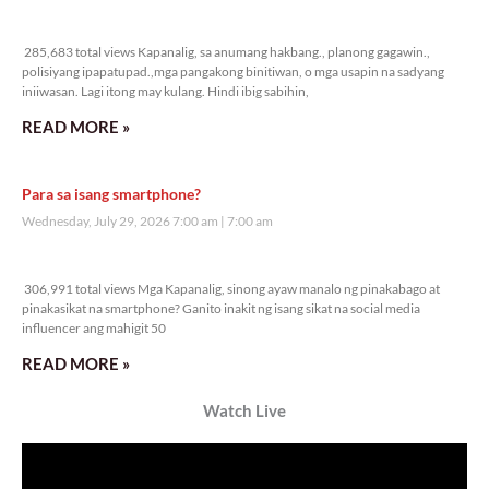
285,683 total views
285,683 total views Kapanalig, sa anumang hakbang., planong gagawin.,
polisiyang ipapatupad.,mga pangakong binitiwan, o mga usapin na sadyang
iniiwasan. Lagi itong may kulang. Hindi ibig sabihin,
READ MORE »
Para sa isang smartphone?
Wednesday, July 29, 2026 7:00 am
7:00 am
306,991 total views
306,991 total views Mga Kapanalig, sinong ayaw manalo ng pinakabago at
pinakasikat na smartphone? Ganito inakit ng isang sikat na social media
influencer ang mahigit 50
READ MORE »
Watch Live