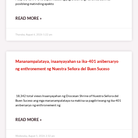
posibleng matinding epekto
READ MORE »
Thursday, August 6, 2026 1:22 pm
Mananampalataya, inaanyayahan sa ika-401 anibersaryo
ng enthronement ng Nuestra Señora del Buen Suceso
18,342 total views
18,342 total views Inaanyayahan ng Diocesan Shrine of Nuestra Señora del
Buen Suceso ang mga mananampalataya na makiisa sa pagdiriwang ng ika-401
anibersaryo ng enthronement ng
READ MORE »
Wednesday, August 5, 2026 2:32 pm