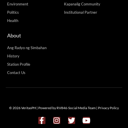
Environment
Kapanalig Community
Politics
Institutional Partner
Health
About
Ang Radyo ng Simbahan
History
Station Profile
Contact Us
© 2026 VeritasPH | Powered by RV846-Social Media Team |
Privacy Policy
F
I
T
Y
a
n
w
o