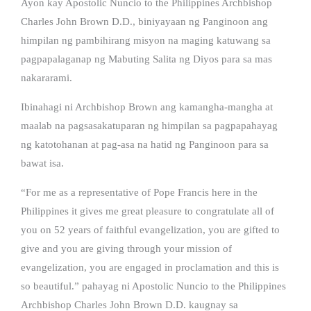
Ayon kay Apostolic Nuncio to the Philippines Archbishop
Charles John Brown D.D., biniyayaan ng Panginoon ang
himpilan ng pambihirang misyon na maging katuwang sa
pagpapalaganap ng Mabuting Salita ng Diyos para sa mas
nakararami.
Ibinahagi ni Archbishop Brown ang kamangha-mangha at
maalab na pagsasakatuparan ng himpilan sa pagpapahayag
ng katotohanan at pag-asa na hatid ng Panginoon para sa
bawat isa.
“For me as a representative of Pope Francis here in the
Philippines it gives me great pleasure to congratulate all of
you on 52 years of faithful evangelization, you are gifted to
give and you are giving through your mission of
evangelization, you are engaged in proclamation and this is
so beautiful.” pahayag ni Apostolic Nuncio to the Philippines
Archbishop Charles John Brown D.D. kaugnay sa