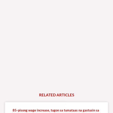
RELATED
A
R
T
I
C
L
E
S
85-pisong wage increase, tugon sa tumataas na gastusin sa