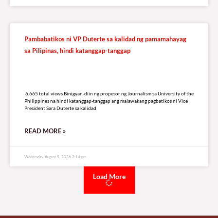
Pambabatikos ni VP Duterte sa kalidad ng pamamahayag
sa Pilipinas, hindi katanggap-tanggap
6,665 total views
6,665 total views Binigyan-diin ng propesor ng Journalism sa University of the
Philippines na hindi katanggap-tanggap ang malawakang pagbatikos ni Vice
President Sara Duterte sa kalidad
READ MORE »
Wednesday, August 5, 2026 2:14 pm
Load More