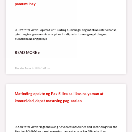
pamumuhay
3,059 total views
3,059 total views Bagama’t unti-unting bumabagal ang inflation rate sa bansa,
iginiit ng isang economic analyst na hindi pa rin ito nangangahulugang
bumababa na ang presyo
READ MORE »
Thursday, August 6, 2026 1:41 pm
Matinding epekto ng Pax Silica sa likas na yaman at
komunidad, dapat masusing pag-aralan
2,650 total views
2,650 total views Nagbabala ang Advocates of Science and Technology for the
People (AGHAM) na dapat masusing pag-aralan ang Pax Silica dahil sa