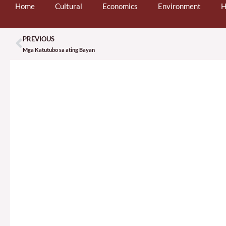
Home
Cultural
Economics
Environment
H
PREVIOUS
Prev
Mga Katutubo sa ating Bayan