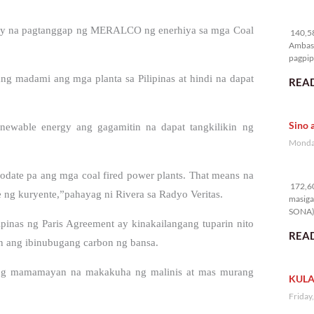
14
uloy na pagtanggap ng MERALCO ng enerhiya sa mga Coal
140,58
Ambass
pagpipi
g madami ang mga planta sa Pilipinas at hindi na dapat
READ
Sino 
newable energy ang gagamitin na dapat tangkilikin ng
Monday
17
date pa ang mga coal fired power plants. That means na
172,60
ng kuryente,”pahayag ni Rivera sa Radyo Veritas.
masiga
SONA) 
lipinas ng Paris Agreement ay kinakailangang tuparin nito
READ
n ang ibinubugang carbon ng bansa.
n ang mamamayan na makakuha ng malinis at mas murang
KULA
Friday