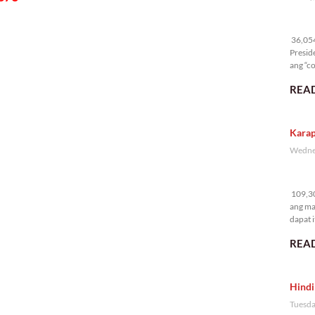
36
36,054 
Presid
ang “co
READ
Karap
Wednes
10
109,30
ang ma
dapat i
READ
Hindi
Tuesda