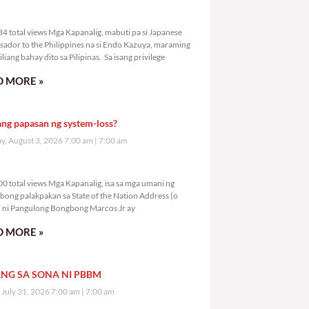
0,584 total views
4 total views Mga Kapanalig, mabuti pa si Japanese
ador to the Philippines na si Endo Kazuya, maraming
liang bahay dito sa Pilipinas. Sa isang privilege
 MORE »
ang papasan ng system-loss?
, August 3, 2026 7:00 am
7:00 am
2,600 total views
0 total views Mga Kapanalig, isa sa mga umani ng
bong palakpakan sa State of the Nation Address (o
ni Pangulong Bongbong Marcos Jr ay
 MORE »
NG SA SONA NI PBBM
, July 31, 2026 7:00 am
7:00 am