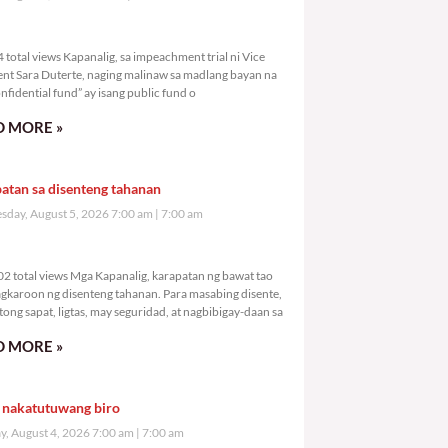
,054 total views
total views Kapanalig, sa impeachment trial ni Vice
ent Sara Duterte, naging malinaw sa madlang bayan na
nfidential fund” ay isang public fund o
 MORE »
atan sa disenteng tahanan
day, August 5, 2026 7:00 am
7:00 am
9,302 total views
2 total views Mga Kapanalig, karapatan ng bawat tao
gkaroon ng disenteng tahanan. Para masabing disente,
tong sapat, ligtas, may seguridad, at nagbibigay-daan sa
 MORE »
 nakatutuwang biro
y, August 4, 2026 7:00 am
7:00 am