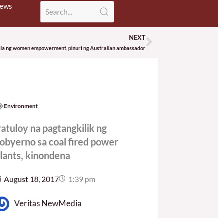
News
NEXT
Next
ila ng women empowerment, pinuri ng Australian ambassador
Environment
atuloy na pagtangkilik ng
obyerno sa coal fired power
lants, kinondena
August 18, 2017
1:39 pm
Veritas NewMedia