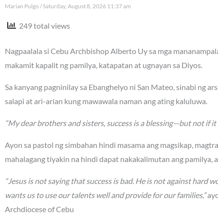
Marian Pulgo
Saturday, August 8, 2026 11:37 am
249 total views
Nagpaalala si Cebu Archbishop Alberto Uy sa mga mananampalat
makamit kapalit ng pamilya, katapatan at ugnayan sa Diyos.
Sa kanyang pagninilay sa Ebanghelyo ni San Mateo, sinabi ng a
salapi at ari-arian kung mawawala naman ang ating kaluluwa.
“My dear brothers and sisters, success is a blessing—but not if it 
Ayon sa pastol ng simbahan hindi masama ang magsikap, magtr
mahalagang tiyakin na hindi dapat nakakalimutan ang pamilya, 
“Jesus is not saying that success is bad. He is not against hard wo
wants us to use our talents well and provide for our families,”
ayo
Archdiocese of Cebu