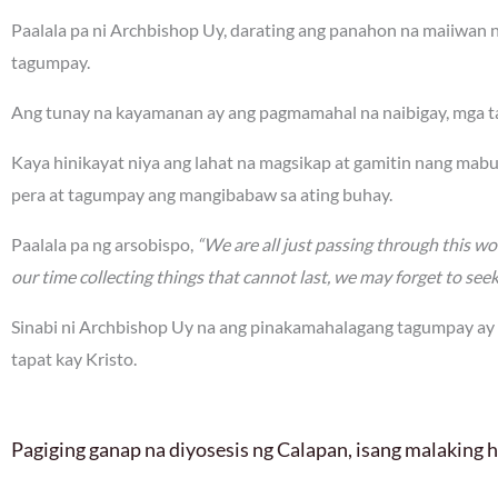
Paalala pa ni Archbishop Uy, darating ang panahon na maiiwan na
tagumpay.
Ang tunay na kayamanan ay ang pagmamahal na naibigay, mga ta
Kaya hinikayat niya ang lahat na magsikap at gamitin nang mabu
pera at tagumpay ang mangibabaw sa ating buhay.
Paalala pa ng arsobispo,
“We are all just passing through this worl
our time collecting things that cannot last, we may forget to see
Sinabi ni Archbishop Uy na ang pinakamahalagang tagumpay ay
tapat kay Kristo.
Pagiging ganap na diyosesis ng Calapan, isang malaking