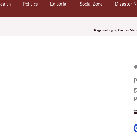
ealth
Politics
Editorial
Social Zone
Disaster 
Pagsusulong ng Caritas Man
P
g
p