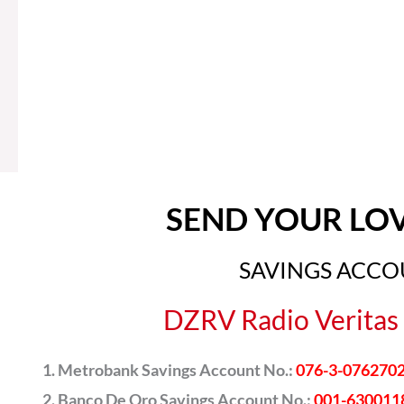
SEND YOUR LO
SAVINGS ACC
DZRV Radio Veritas 
Metrobank Savings Account No.:
076-3-076270
Banco De Oro Savings Account No.:
001-630011