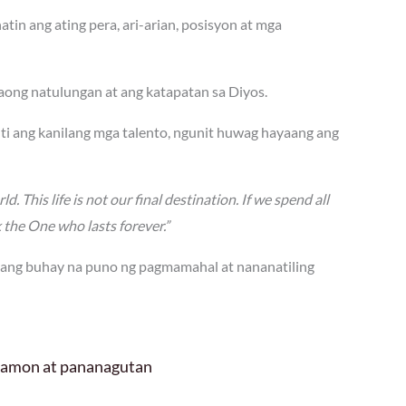
tin ang ating pera, ari-arian, posisyon at mga
ong natulungan at ang katapatan sa Diyos.
ti ang kanilang mga talento, ngunit huwag hayaang ang
d. This life is not our final destination. If we spend all
k the One who lasts forever.”
 ang buhay na puno ng pagmamahal at nananatiling
 hamon at pananagutan