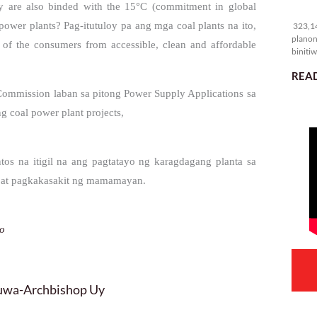
hey are also binded with the 15°C (commitment in global
32
power plants? Pag-itutuloy pa ang mga coal plants na ito,
323,14
planon
t of the consumers from accessible, clean and affordable
binitiw
kulang.
READ
mmission laban sa pitong Power Supply Applications sa
 coal power plant projects,
s na itigil na ang pagtatayo ng karagdagang planta sa
san at pagkakasakit ng mamamayan.
po
luwa-Archbishop Uy