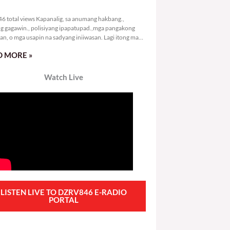
3,146 total views
6 total views Kapanalig, sa anumang hakbang.,
g gagawin., polisiyang ipapatupad.,mga pangakong
an, o mga usapin na sadyang iniiwasan. Lagi itong may
 Hindi ibig sabihin,
 MORE »
Watch Live
LISTEN LIVE TO DZRV846 E-RADIO
PORTAL