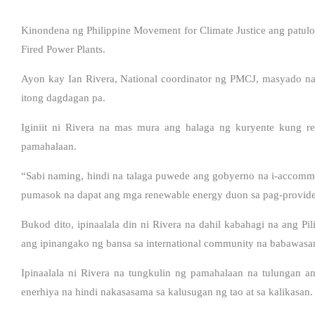
Kinondena ng Philippine Movement for Climate Justice ang pat
Fired Power Plants.
Ayon kay Ian Rivera, National coordinator ng PMCJ, masyado nan
itong dagdagan pa.
Iginiit ni Rivera na mas mura ang halaga ng kuryente kung re
pamahalaan.
“Sabi naming, hindi na talaga puwede ang gobyerno na i-accommo
pumasok na dapat ang mga renewable energy duon sa pag-provide 
Bukod dito, ipinaalala din ni Rivera na dahil kabahagi na ang Pi
ang ipinangako ng bansa sa international community na babawasa
Ipinaalala ni Rivera na tungkulin ng pamahalaan na tulunga
enerhiya na hindi nakasasama sa kalusugan ng tao at sa kalikasan.