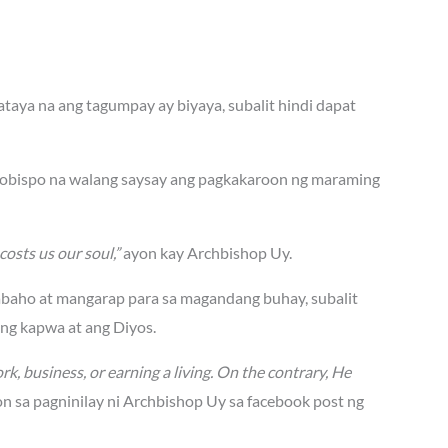
aya na ang tagumpay ay biyaya, subalit hindi dapat
rsobispo na walang saysay ang pagkakaroon ng maraming
costs us our soul,”
ayon kay Archbishop Uy.
abaho at mangarap para sa magandang buhay, subalit
ang kapwa at ang Diyos.
rk, business, or earning a living. On the contrary, He
n sa pagninilay ni Archbishop Uy sa facebook post ng