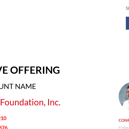
S
VE OFFERING
OUNT NAME
Foundation, Inc.
210
CONF
876
Friday