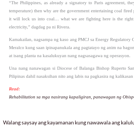
“The Philippines, as already a signatory to Paris agreement, t
temperature) then why are the government entertaining coal fired 
it will lock us into coal… what we are fighting here is the righ
electricity,” dagdag pa ni Rivera.
Kamakailan, nagsampa ng kaso ang PMCJ sa Energy Regulatory Co
Meralco kung saan ipinapanukala ang pagtatayo ng anim na bagong
at isang planta na kasalukuyan nang nagsasagawa ng operasyon.
Una nang nanawagan si Diocese of Balanga Bishop Ruperto Santo
Pilipinas dahil nasaksihan nito ang labis na pagkasira ng kalika
Read:
Rehabilitation sa mga nasirang kapaligiran, panawagan ng Obis
Walang saysay ang kayamanan kung nawawala ang kalu