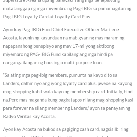
Superstore Aseana upang palawakin ang mga benepisyong
matatanggap ng mga miyembro ng Pag-IBIG sa pamamagitan ng
Pag-IBIG Loyalty Card at Loyalty Card Plus.
Ayon kay Pag-IBIG Fund Chief Executive Officer Marilene
Acosta, layunin ng kasunduan na mabigyan ng mas maraming
napapanahong benepisyo ang may 17-milyong aktibong
miyembro ng PAG-IBIG Fund kabilang ang mga hindi pa
nangangailangan ng housing o multi-purpose loan.
“Sa ating mga pag-ibig members, pumunta na kayo dito sa
Landers, dalhin nyo ang iyong loyalty card plus, pwede na kayong
mag-shopping kahit wala kayo ng membership card. Initially, hindi
na.Pero mas maganda kung pagkatapos nilang mag-shopping kasi
para forever na silang member ng Landers,” ayon sa panayam ng
Radyo Veritas kay Acosta.
Ayon kay Acosta na bukod sa pagiging cash card, nagsisilbi ring