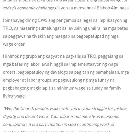
today’s economic challenges,”
ayon sa mensahe ni Bishop Alminaza
Ipinahayag din ng CWS ang pangamba sa legal na implikasyon ng
TRO, na maaaring sumalungat sa layunin ng umiiral na mga batas
sa paggawa na tiyakin ang maagap na pagpapatupad ng mga
wage order.
Hinimok ng grupo ang kagyat na pag-alis sa TRO, paggalang sa
mga batas ng labor laws hinggil sa implementasyon ng wage
orders, pagpapatuloy ng dayalogo sa pagitan ng pamahalaan, mga
employer at labor groups, at pagsusulong ng mga tunay na
pagbabagong maglalapit sa minimum wage sa tunay na family
living wage.
“We, the Church people, walks with you in your struggle for justice,
dignity, and decent work. Your labor is not merely an economic
contribution; it is a participation in God’s continuing work of