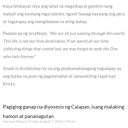
Kaya hinikayat niya ang lahat na magsikap at gamitin nang
mabuti ang kanilang mga talento, ngunit huwag hayaang ang pera
at tagumpay ang mangibabaw sa ating buhay.
Paalala pa ng arsobispo,
“We are all just passing through this world.
This life is not our final destination. If we spend all our time
collecting things that cannot last, we may forget to seek the One
who lasts forever.”
Sinabi ni Archbishop Uy na ang pinakamahalagang tagumpay ay
ang buhay na puno ng pagmamahal at nananatiling tapat kay
Kristo.
Pagiging ganap na diyosesis ng Calapan, isang malaking
hamon at pananagutan
Norman Dequia
Friday, August 7, 2026 5:18 pm