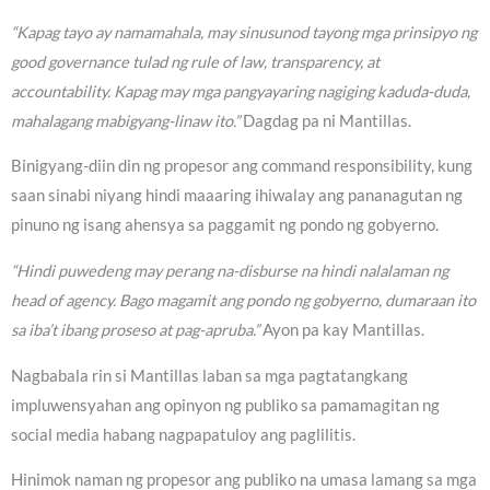
“Kapag tayo ay namamahala, may sinusunod tayong mga prinsipyo ng
good governance tulad ng rule of law, transparency, at
accountability. Kapag may mga pangyayaring nagiging kaduda-duda,
mahalagang mabigyang-linaw ito.”
Dagdag pa ni Mantillas.
Binigyang-diin din ng propesor ang command responsibility, kung
saan sinabi niyang hindi maaaring ihiwalay ang pananagutan ng
pinuno ng isang ahensya sa paggamit ng pondo ng gobyerno.
“Hindi puwedeng may perang na-disburse na hindi nalalaman ng
head of agency. Bago magamit ang pondo ng gobyerno, dumaraan ito
sa iba’t ibang proseso at pag-apruba.”
Ayon pa kay Mantillas.
Nagbabala rin si Mantillas laban sa mga pagtatangkang
impluwensyahan ang opinyon ng publiko sa pamamagitan ng
social media habang nagpapatuloy ang paglilitis.
Hinimok naman ng propesor ang publiko na umasa lamang sa mga