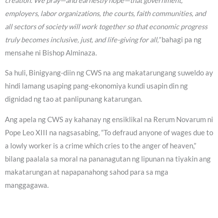
creation. We pray—and earnestly hope—that government,
employers, labor organizations, the courts, faith communities, and
all sectors of society will work together so that economic progress
truly becomes inclusive, just, and life-giving for all,”
bahagi pa ng
mensahe ni Bishop Alminaza.
Sa huli, Binigyang-diin ng CWS na ang makatarungang suweldo ay
hindi lamang usaping pang-ekonomiya kundi usapin din ng
dignidad ng tao at panlipunang katarungan.
Ang apela ng CWS ay kahanay ng ensiklikal na Rerum Novarum ni
Pope Leo XIII na nagsasabing, “To defraud anyone of wages due to
a lowly worker is a crime which cries to the anger of heaven,”
bilang paalala sa moral na pananagutan ng lipunan na tiyakin ang
makatarungan at napapanahong sahod para sa mga
manggagawa.