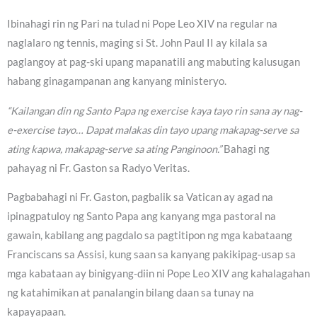
Ibinahagi rin ng Pari na tulad ni Pope Leo XIV na regular na
naglalaro ng tennis, maging si St. John Paul II ay kilala sa
paglangoy at pag-ski upang mapanatili ang mabuting kalusugan
habang ginagampanan ang kanyang ministeryo.
“Kailangan din ng Santo Papa ng exercise kaya tayo rin sana ay nag-
e-exercise tayo… Dapat malakas din tayo upang makapag-serve sa
ating kapwa, makapag-serve sa ating Panginoon.”
Bahagi ng
pahayag ni Fr. Gaston sa Radyo Veritas.
Pagbabahagi ni Fr. Gaston, pagbalik sa Vatican ay agad na
ipinagpatuloy ng Santo Papa ang kanyang mga pastoral na
gawain, kabilang ang pagdalo sa pagtitipon ng mga kabataang
Franciscans sa Assisi, kung saan sa kanyang pakikipag-usap sa
mga kabataan ay binigyang-diin ni Pope Leo XIV ang kahalagahan
ng katahimikan at panalangin bilang daan sa tunay na
kapayapaan.