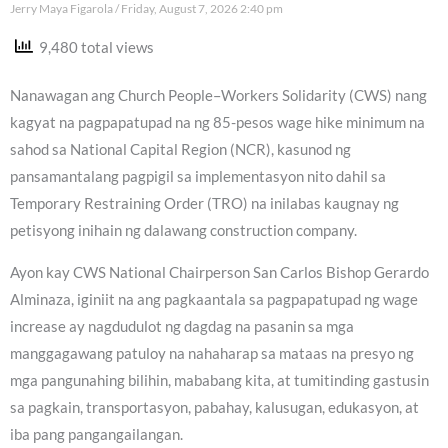
Jerry Maya Figarola
Friday, August 7, 2026 2:40 pm
9,480 total views
Nanawagan ang Church People–Workers Solidarity (CWS) nang
kagyat na pagpapatupad na ng 85-pesos wage hike minimum na
sahod sa National Capital Region (NCR), kasunod ng
pansamantalang pagpigil sa implementasyon nito dahil sa
Temporary Restraining Order (TRO) na inilabas kaugnay ng
petisyong inihain ng dalawang construction company.
Ayon kay CWS National Chairperson San Carlos Bishop Gerardo
Alminaza, iginiit na ang pagkaantala sa pagpapatupad ng wage
increase ay nagdudulot ng dagdag na pasanin sa mga
manggagawang patuloy na nahaharap sa mataas na presyo ng
mga pangunahing bilihin, mababang kita, at tumitinding gastusin
sa pagkain, transportasyon, pabahay, kalusugan, edukasyon, at
iba pang pangangailangan.