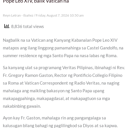
Pope Leo XIV, balik Vatican na
Reyn Letran - Ibañez
Friday, August 7, 2026 10:50 am
8,836 total views
Nagbalik na sa Vatican ang Kanyang Kabanalan Pope Leo XIV
matapos ang ilang linggong pamamahinga sa Castel Gandolfo, na
summer residence ng mga Santo Papa na nasa labas ng Roma.
Sa kanyang ulat sa programang Veritas Pilipinas, ibinahagi ni Rev.
Fr. Gregory Ramon Gaston, Rector ng Pontificio Collegio Filipino
sa Roma at Vatican Correspondent ng Radio Veritas, na naging
mahalaga ang maikling bakasyon ng Santo Papa upang
makapagpahinga, makapagdasal, at makapagtuon sa mga
nakabinbing gawain.
Ayon kay Fr. Gaston, mahalaga rin ang pangangalaga sa
kalusugan bilang bahagi ng paglilingkod sa Diyos at sa kapwa.