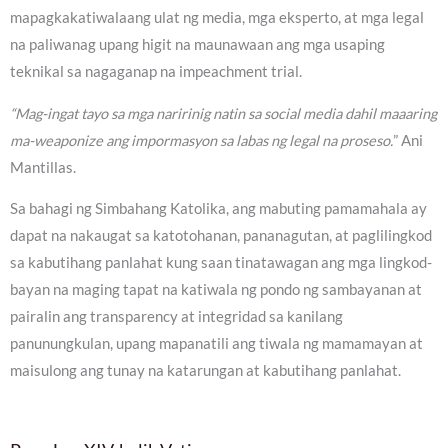
mapagkakatiwalaang ulat ng media, mga eksperto, at mga legal
na paliwanag upang higit na maunawaan ang mga usaping
teknikal sa nagaganap na impeachment trial.
“Mag-ingat tayo sa mga naririnig natin sa social media dahil maaaring
ma-weaponize ang impormasyon sa labas ng legal na proseso.
” Ani
Mantillas.
Sa bahagi ng Simbahang Katolika, ang mabuting pamamahala ay
dapat na nakaugat sa katotohanan, pananagutan, at paglilingkod
sa kabutihang panlahat kung saan tinatawagan ang mga lingkod-
bayan na maging tapat na katiwala ng pondo ng sambayanan at
pairalin ang transparency at integridad sa kanilang
panunungkulan, upang mapanatili ang tiwala ng mamamayan at
maisulong ang tunay na katarungan at kabutihang panlahat.