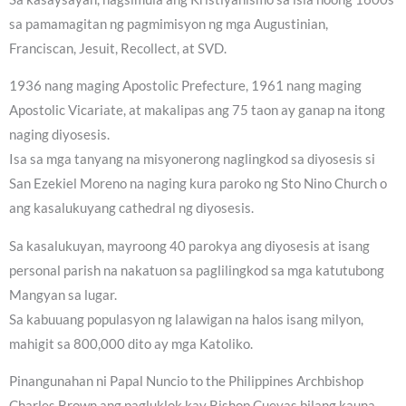
sa pamamagitan ng pagmimisyon ng mga Augustinian,
Franciscan, Jesuit, Recollect, at SVD.
1936 nang maging Apostolic Prefecture, 1961 nang maging
Apostolic Vicariate, at makalipas ang 75 taon ay ganap na itong
naging diyosesis.
Isa sa mga tanyang na misyonerong naglingkod sa diyosesis si
San Ezekiel Moreno na naging kura paroko ng Sto Nino Church o
ang kasalukuyang cathedral ng diyosesis.
Sa kasalukuyan, mayroong 40 parokya ang diyosesis at isang
personal parish na nakatuon sa paglilingkod sa mga katutubong
Mangyan sa lugar.
Sa kabuuang populasyon ng lalawigan na halos isang milyon,
mahigit sa 800,000 dito ay mga Katoliko.
Pinangunahan ni Papal Nuncio to the Philippines Archbishop
Charles Brown ang pagluklok kay Bishop Cuevas bilang kauna-