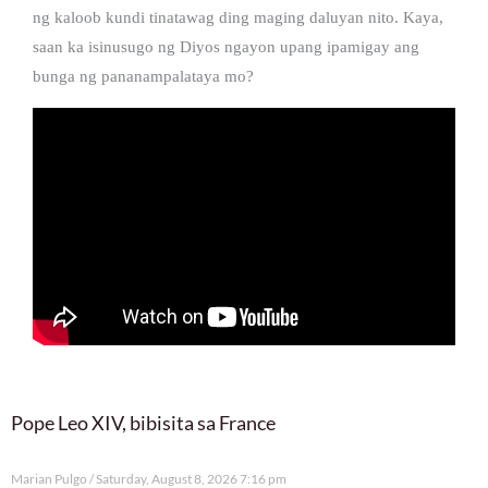
ng kaloob kundi tinatawag ding maging daluyan nito. Kaya,
saan ka isinusugo ng Diyos ngayon upang ipamigay ang
bunga ng pananampalataya mo?
Pope Leo XIV, bibisita sa France
Marian Pulgo
Saturday, August 8, 2026 7:16 pm