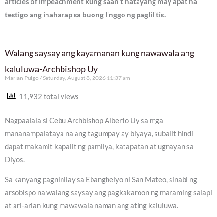
articles of impeachment kung saan tinatayang may apat na
testigo ang ihaharap sa buong linggo ng paglilitis.
Walang saysay ang kayamanan kung nawawala ang
kaluluwa-Archbishop Uy
Marian Pulgo
Saturday, August 8, 2026 11:37 am
11,932 total views
Nagpaalala si Cebu Archbishop Alberto Uy sa mga
mananampalataya na ang tagumpay ay biyaya, subalit hindi
dapat makamit kapalit ng pamilya, katapatan at ugnayan sa
Diyos.
Sa kanyang pagninilay sa Ebanghelyo ni San Mateo, sinabi ng
arsobispo na walang saysay ang pagkakaroon ng maraming salapi
at ari-arian kung mawawala naman ang ating kaluluwa.