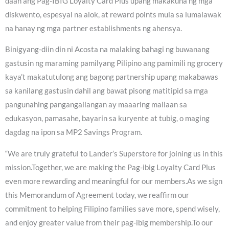
daan ang Pag-IBIG Loyalty Card Plus upang makakuha ng mga
diskwento, espesyal na alok, at reward points mula sa lumalawak
na hanay ng mga partner establishments ng ahensya.
Binigyang-diin din ni Acosta na malaking bahagi ng buwanang
gastusin ng maraming pamilyang Pilipino ang pamimili ng grocery
kaya’t makatutulong ang bagong partnership upang makabawas
sa kanilang gastusin dahil ang bawat pisong matitipid sa mga
pangunahing pangangailangan ay maaaring mailaan sa
edukasyon, pamasahe, bayarin sa kuryente at tubig, o maging
dagdag na ipon sa MP2 Savings Program.
“We are truly grateful to Lander’s Superstore for joining us in this
mission.Together, we are making the Pag-ibig Loyalty Card Plus
even more rewarding and meaningful for our members.As we sign
this Memorandum of Agreement today, we reaffirm our
commitment to helping Filipino families save more, spend wisely,
and enjoy greater value from their pag-ibig membership.To our