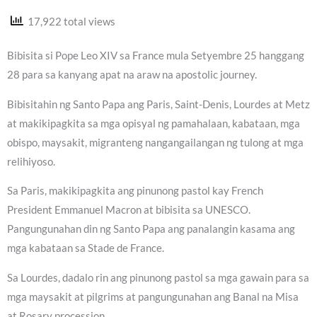
17,922 total views
Bibisita si Pope Leo XIV sa France mula Setyembre 25 hanggang
28 para sa kanyang apat na araw na apostolic journey.
Bibisitahin ng Santo Papa ang Paris, Saint-Denis, Lourdes at Metz
at makikipagkita sa mga opisyal ng pamahalaan, kabataan, mga
obispo, maysakit, migranteng nangangailangan ng tulong at mga
relihiyoso.
Sa Paris, makikipagkita ang pinunong pastol kay French
President Emmanuel Macron at bibisita sa UNESCO.
Pangungunahan din ng Santo Papa ang panalangin kasama ang
mga kabataan sa Stade de France.
Sa Lourdes, dadalo rin ang pinunong pastol sa mga gawain para sa
mga maysakit at pilgrims at pangungunahan ang Banal na Misa
at Rosary procession.