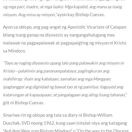
ng mga pari, madre, at mga layko. Mga kapatid, ang mana ay isang
misyon. Ang mina ay misyon,”
ayon kay Bishop Cuevas.
Ayon sa obispo, ang pag-angat ng Apostolic Vicariate of Calapan
bilang isang ganap na diyosesis ay nangangahulugang mas
malawak na pagpapalawak at pagpapaigting ng misyon ni Kristo
sa Mindoro.
“Tayo ay naging diyosesis upang lalo pang palawakin ang misyon ni
Kristo—palalimin ang pananampalataya; paglingkuran ang
mahihirap; ihain ang kabataan; samahan ang mga Mangyan;
ipagtanggol ang dignidad ng bawat tao at ng pamilya; itaguyod ang
katarungan at kapayapaan; at pangalagaan ang ating iisang tahanan,”
giit ni Bishop Cuevas.
Sinariwa rin ng obispo ang tala sa diary ni Bishop William
Duschak, SVD noong 1962, kung saan isinulat niya ang katagang
“Auf dem Weg zum Bistum Mindoro” o “On the way to the Diocese