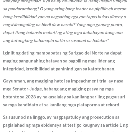
kanyang integridad, siya ba ay na-involve sa isang usapin tungkol
sa pandarambong? O yung ating bang leader na pipiliin eh meron
bang kredibilidad yan na nagsabing ngayon tapos bukas dineny o
nagsisinungaling na hindi daw nasabi? Yung mga ganung punto,
dapat itong balansin mabuti ng ating mga kababayan kung ano
ang katangiang hahanapin natin sa susunod na halalan.”
Iginiit ng dating mambabatas ng Surigao del Norte na dapat
maging pangunahing batayan sa pagpili ng mga lider ang
integridad, kredibilidad at paninindigan sa katotohanan.
Gayunman, ang magiging hatol sa impeachment trial ay nasa
mga Senator-Judge, habang ang magiging pasya ng mga
botante sa 2028 ay nakasalalay sa kanilang sariling pagsusuri
sa mga kandidato at sa kanilang mga plataporma at rekord.
Sa susunod na linggo, ay magpapatuloy ang prosecution sa
paglalahad ng mga ebidensya at testigo kaugnay sa article 1 ng