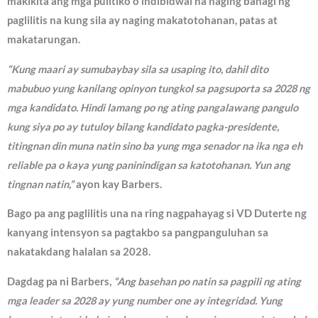
makikita ang mga pulitiko o indibidwal na naging bahagi ng
paglilitis na kung sila ay naging makatotohanan, patas at
makatarungan.
“Kung maari ay sumubaybay sila sa usaping ito, dahil dito
mabubuo yung kanilang opinyon tungkol sa pagsuporta sa 2028 ng
mga kandidato. Hindi lamang po ng ating pangalawang pangulo
kung siya po ay tutuloy bilang kandidato pagka-presidente,
titingnan din muna natin sino ba yung mga senador na ika nga eh
reliable pa o kaya yung paninindigan sa katotohanan. Yun ang
tingnan natin,”
ayon kay Barbers.
Bago pa ang paglilitis una na ring nagpahayag si VD Duterte ng
kanyang intensyon sa pagtakbo sa pangpanguluhan sa
nakatakdang halalan sa 2028.
Dagdag pa ni Barbers,
“Ang basehan po natin sa pagpili ng ating
mga leader sa 2028 ay yung number one ay integridad. Yung