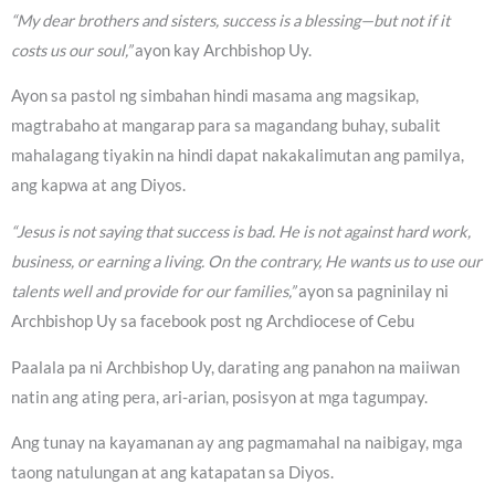
“My dear brothers and sisters, success is a blessing—but not if it
costs us our soul,”
ayon kay Archbishop Uy.
Ayon sa pastol ng simbahan hindi masama ang magsikap,
magtrabaho at mangarap para sa magandang buhay, subalit
mahalagang tiyakin na hindi dapat nakakalimutan ang pamilya,
ang kapwa at ang Diyos.
“Jesus is not saying that success is bad. He is not against hard work,
business, or earning a living. On the contrary, He wants us to use our
talents well and provide for our families,”
ayon sa pagninilay ni
Archbishop Uy sa facebook post ng Archdiocese of Cebu
Paalala pa ni Archbishop Uy, darating ang panahon na maiiwan
natin ang ating pera, ari-arian, posisyon at mga tagumpay.
Ang tunay na kayamanan ay ang pagmamahal na naibigay, mga
taong natulungan at ang katapatan sa Diyos.