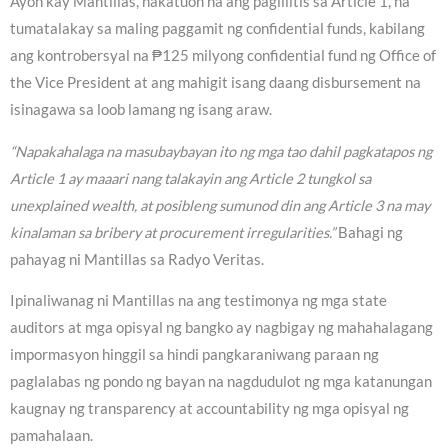
Ayon kay Mantillas, nakatuon na ang paglilitis sa Article 1, na
tumatalakay sa maling paggamit ng confidential funds, kabilang
ang kontrobersyal na ₱125 milyong confidential fund ng Office of
the Vice President at ang mahigit isang daang disbursement na
isinagawa sa loob lamang ng isang araw.
“Napakahalaga na masubaybayan ito ng mga tao dahil pagkatapos ng
Article 1 ay maaari nang talakayin ang Article 2 tungkol sa
unexplained wealth, at posibleng sumunod din ang Article 3 na may
kinalaman sa bribery at procurement irregularities.”
Bahagi ng
pahayag ni Mantillas sa Radyo Veritas.
Ipinaliwanag ni Mantillas na ang testimonya ng mga state
auditors at mga opisyal ng bangko ay nagbigay ng mahahalagang
impormasyon hinggil sa hindi pangkaraniwang paraan ng
paglalabas ng pondo ng bayan na nagdudulot ng mga katanungan
kaugnay ng transparency at accountability ng mga opisyal ng
pamahalaan.