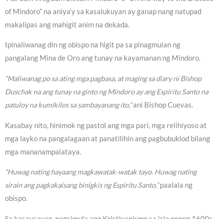
of Mindoro” na aniya’y sa kasalukuyan ay ganap nang natupad
makalipas ang mahigit anim na dekada.
Ipinaliwanag din ng obispo na higit pa sa pinagmulan ng
pangalang Mina de Oro ang tunay na kayamanan ng Mindoro.
“Maliwanag po sa ating mga pagbasa, at maging sa diary ni Bishop
Duschak na ang tunay na ginto ng Mindoro ay ang Espiritu Santo na
patuloy na kumikilos sa sambayanang ito,”
ani Bishop Cuevas.
Kasabay nito, hinimok ng pastol ang mga pari, mga relihiyoso at
mga layko na pangalagaan at panatilihin ang pagbubuklod bilang
mga mananampalataya.
“Huwag nating hayaang magkawatak-watak tayo. Huwag nating
sirain ang pagkakaisang binigkis ng Espiritu Santo,”
paalala ng
obispo.
Sa kasaysayan, nagsimula ang Kristiyanismo sa isla noong 1600s