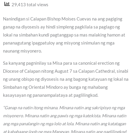
29,413 total views
Nanindigan si Calapan Bishop Moises Cuevas na ang pagiging
ganap na diyosesis ay hindi simpleng pagkilala sa paglago ng
lokal na simbahan kundi pagtanggap sa mas malaking hamon at
pananagutang ipagpatuloy ang misyong sinimulan ng mga
naunang misyonero.
Sa kanyang pagninilay sa Misa para sa canonical erection ng
Diocese of Calapan nitong August 7 sa Calapan Cathedral, sinabi
ng unang obispo ng diyosesis na ang bagong katayuan ng lokal na
Simbahan ng Oriental Mindoro ay bunga ng mahabang
kasaysayan ng pananampalataya at paglilingkod.
“Ganap na natin itong minana. Minana natin ang sakripisyo ng mga
misyonero. Minana natin ang pawis ng mga katekista. Minana natin
ang mga panalangin ng mga lolo at lola. Minana natin ang katatagan
at kababaang-loob ng mga Mangyan. Minana natin ang paglilingkod