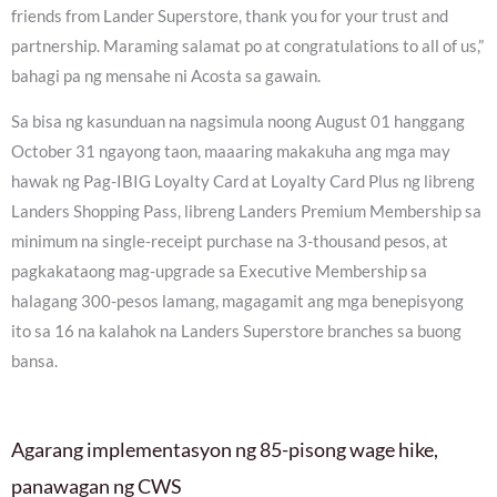
friends from Lander Superstore, thank you for your trust and
partnership. Maraming salamat po at congratulations to all of us,”
bahagi pa ng mensahe ni Acosta sa gawain.
Sa bisa ng kasunduan na nagsimula noong August 01 hanggang
October 31 ngayong taon, maaaring makakuha ang mga may
hawak ng Pag-IBIG Loyalty Card at Loyalty Card Plus ng libreng
Landers Shopping Pass, libreng Landers Premium Membership sa
minimum na single-receipt purchase na 3-thousand pesos, at
pagkakataong mag-upgrade sa Executive Membership sa
halagang 300-pesos lamang, magagamit ang mga benepisyong
ito sa 16 na kalahok na Landers Superstore branches sa buong
bansa.
Agarang implementasyon ng 85-pisong wage hike,
panawagan ng CWS