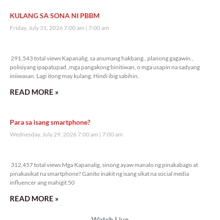
KULANG SA SONA NI PBBM
Friday, July 31, 2026 7:00 am
7:00 am
291,543 total views
291,543 total views Kapanalig, sa anumang hakbang., planong gagawin.,
polisiyang ipapatupad.,mga pangakong binitiwan, o mga usapin na sadyang
iniiwasan. Lagi itong may kulang. Hindi ibig sabihin,
READ MORE »
Para sa isang smartphone?
Wednesday, July 29, 2026 7:00 am
7:00 am
312,457 total views
312,457 total views Mga Kapanalig, sinong ayaw manalo ng pinakabago at
pinakasikat na smartphone? Ganito inakit ng isang sikat na social media
influencer ang mahigit 50
READ MORE »
Watch Live