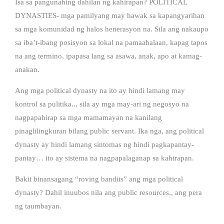
Isa sa pangunahing dahilan ng kahirapan? POLITICAL
DYNASTIES- mga pamilyang may hawak sa kapangyarihan
sa mga komunidad ng halos henerasyon na. Sila ang nakaupo
sa iba’t-ibang posisyon sa lokal na pamaahalaan, kapag tapos
na ang termino, ipapasa lang sa asawa, anak, apo at kamag-
anakan.
Ang mga political dynasty na ito ay hindi lamang may
kontrol sa pulitika.., sila ay mga may-ari ng negosyo na
nagpapahirap sa mga mamamayan na kanilang
pinaglilingkuran bilang public servant. Ika nga, ang political
dynasty ay hindi lamang sintomas ng hindi pagkapantay-
pantay… ito ay sistema na nagpapalaganap sa kahirapan.
Bakit binansagang “roving bandits” ang mga political
dynasty? Dahil inuubos nila ang public resources., ang pera
ng taumbayan.