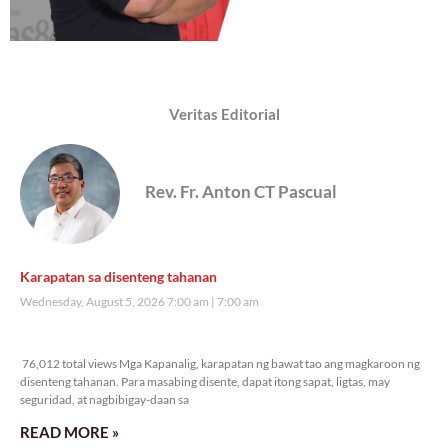
Veritas Editorial
Rev. Fr. Anton CT Pascual
Karapatan sa disenteng tahanan
Wednesday, August 5, 2026 7:00 am
7:00 am
76,012 total views
76,012 total views Mga Kapanalig, karapatan ng bawat tao ang magkaroon ng
disenteng tahanan. Para masabing disente, dapat itong sapat, ligtas, may
seguridad, at nagbibigay-daan sa
READ MORE »