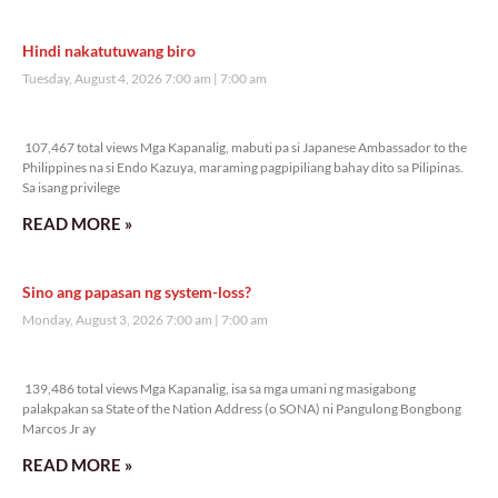
Hindi nakatutuwang biro
Tuesday, August 4, 2026 7:00 am
7:00 am
107,467 total views
107,467 total views Mga Kapanalig, mabuti pa si Japanese Ambassador to the
Philippines na si Endo Kazuya, maraming pagpipiliang bahay dito sa Pilipinas.
Sa isang privilege
READ MORE »
Sino ang papasan ng system-loss?
Monday, August 3, 2026 7:00 am
7:00 am
139,486 total views
139,486 total views Mga Kapanalig, isa sa mga umani ng masigabong
palakpakan sa State of the Nation Address (o SONA) ni Pangulong Bongbong
Marcos Jr ay
READ MORE »