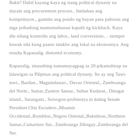
Bakit? Dahil kayang-kaya ng isang political dynasty na
dayain ang procurement process.. limitahan ang
kompetisyon., gamitin ang pondo ng bayan para paboran ang
mga pribadong mamumuhunan kapalit ng kickback. Kaya
din nilang kontrolin ang labor., land conversions… siempre
hawak nila kung paano tatakbo ang lokal na ekonomiya. Ang
resulta Kapanalig, distorted economy.
Kapanalig, sinasabing namamayagpag sa 20-pikamahirap na
lalawigan sa Pilipinas ang political dynasty. Ito ay ang Tawi-
tawi., Basilan., Maguindanao., Davao Oriental., Zamboanga
del Norte., Samar.,Eastern Samar., Sultan Kudarat., Dinagat
island., Sarangani., Sorsogon-probinsiya ni dating Senate
President Chiz Escudero.,Misamis
Occidental.,Romblon.,Negros Oriental.,Bukidnon.,Northern
Samar.,Camarines Sur., Zamboanga Zibugay.,Zamboanga del
Sur.