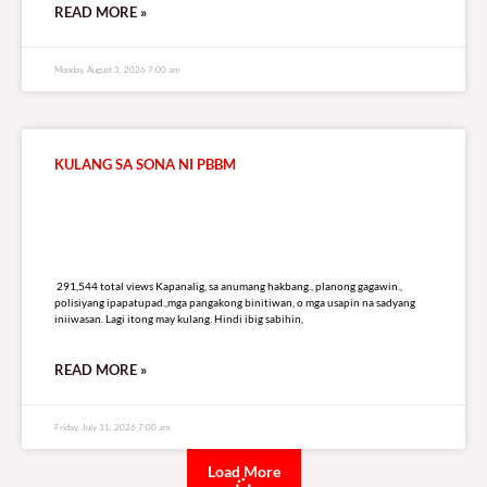
READ MORE »
Monday, August 3, 2026 7:00 am
KULANG SA SONA NI PBBM
291,544 total views
291,544 total views Kapanalig, sa anumang hakbang., planong gagawin.,
polisiyang ipapatupad.,mga pangakong binitiwan, o mga usapin na sadyang
iniiwasan. Lagi itong may kulang. Hindi ibig sabihin,
READ MORE »
Friday, July 31, 2026 7:00 am
Load More