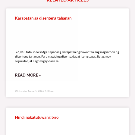
Karapatan sa disenteng tahanan
76,013 total views
76,013 total views Mga Kapanalig, karapatan ng bawat tao ang magkaroon ng
disenteng tahanan. Para masabing disente, dapat itong sapat, ligtas, may
seguridad, at nagbibigay-daan sa
READ MORE »
Wednesday, August 5, 2026 7:00 am
Hindi nakatutuwang biro