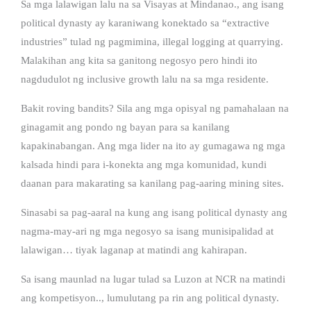
Sa mga lalawigan lalu na sa Visayas at Mindanao., ang isang
political dynasty ay karaniwang konektado sa “extractive
industries” tulad ng pagmimina, illegal logging at quarrying.
Malakihan ang kita sa ganitong negosyo pero hindi ito
nagdudulot ng inclusive growth lalu na sa mga residente.
Bakit roving bandits? Sila ang mga opisyal ng pamahalaan na
ginagamit ang pondo ng bayan para sa kanilang
kapakinabangan. Ang mga lider na ito ay gumagawa ng mga
kalsada hindi para i-konekta ang mga komunidad, kundi
daanan para makarating sa kanilang pag-aaring mining sites.
Sinasabi sa pag-aaral na kung ang isang political dynasty ang
nagma-may-ari ng mga negosyo sa isang munisipalidad at
lalawigan… tiyak laganap at matindi ang kahirapan.
Sa isang maunlad na lugar tulad sa Luzon at NCR na matindi
ang kompetisyon.., lumulutang pa rin ang political dynasty.