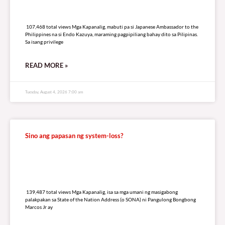
107,468 total views
107,468 total views Mga Kapanalig, mabuti pa si Japanese Ambassador to the
Philippines na si Endo Kazuya, maraming pagpipiliang bahay dito sa Pilipinas.
Sa isang privilege
READ MORE »
Tuesday, August 4, 2026 7:00 am
Sino ang papasan ng system-loss?
139,487 total views
139,487 total views Mga Kapanalig, isa sa mga umani ng masigabong
palakpakan sa State of the Nation Address (o SONA) ni Pangulong Bongbong
Marcos Jr ay