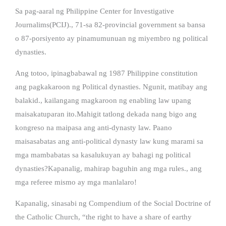
Sa pag-aaral ng Philippine Center for Investigative
Journalims(PCIJ)., 71-sa 82-provincial government sa bansa
o 87-porsiyento ay pinamumunuan ng miyembro ng political
dynasties.
Ang totoo, ipinagbabawal ng 1987 Philippine constitution
ang pagkakaroon ng Political dynasties. Ngunit, matibay ang
balakid., kailangang magkaroon ng enabling law upang
maisakatuparan ito.Mahigit tatlong dekada nang bigo ang
kongreso na maipasa ang anti-dynasty law. Paano
maisasabatas ang anti-political dynasty law kung marami sa
mga mambabatas sa kasalukuyan ay bahagi ng political
dynasties?Kapanalig, mahirap baguhin ang mga rules., ang
mga referee mismo ay mga manlalaro!
Kapanalig, sinasabi ng Compendium of the Social Doctrine of
the Catholic Church, “the right to have a share of earthy