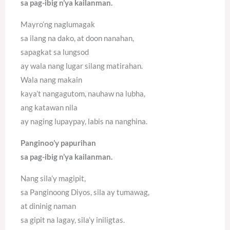
sa pag-ibig n’ya kailanman.
Mayro’ng naglumagak
sa ilang na dako, at doon nanahan,
sapagkat sa lungsod
ay wala nang lugar silang matirahan.
Wala nang makain
kaya’t nangagutom, nauhaw na lubha,
ang katawan nila
ay naging lupaypay, labis na nanghina.
Panginoo’y papurihan
sa pag-ibig n’ya kailanman.
Nang sila’y magipit,
sa Panginoong Diyos, sila ay tumawag,
at dininig naman
sa gipit na lagay, sila’y iniligtas.