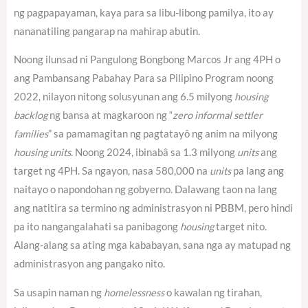
ng pagpapayaman, kaya para sa libu-libong pamilya, ito ay
nananatiling pangarap na mahirap abutin.
Noong ilunsad ni Pangulong Bongbong Marcos Jr ang 4PH o
ang Pambansang Pabahay Para sa Pilipino Program noong
2022, nilayon nitong solusyunan ang 6.5 milyong
housing
backlog
ng bansa at magkaroon ng “
zero informal settler
families
” sa pamamagitan ng pagtatayô ng anim na milyong
housing units
. Noong 2024, ibinabâ sa 1.3 milyong
units
ang
target ng 4PH.
Sa ngayon, nasa 580,000 na
units
pa lang ang
naitayo o napondohan ng gobyerno.
Dalawang taon na lang
ang natitira sa termino ng administrasyon ni PBBM, pero hindi
pa ito nangangalahati sa panibagong
housing
target nito.
Alang-alang sa ating mga kababayan, sana nga ay matupad ng
administrasyon ang pangako nito.
Sa usapin naman ng
homelessness
o kawalan ng tirahan,