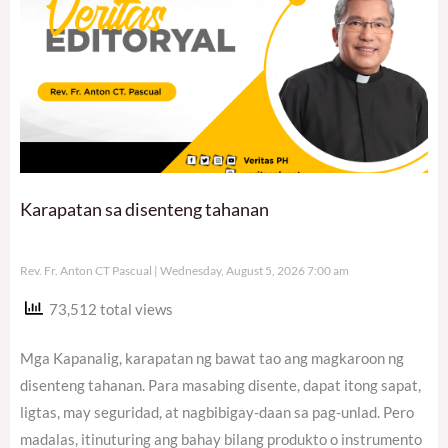
Karapatan sa disenteng tahanan
Rev. Fr. Anton CT Pascual
Wednesday, August 5, 2026 7:00 am
73,512 total views
Mga Kapanalig, karapatan ng bawat tao ang magkaroon ng
disenteng tahanan. Para masabing disente, dapat itong sapat,
ligtas, may seguridad, at nagbibigay-daan sa pag-unlad. Pero
madalas, itinuturing ang bahay bilang produkto o instrumento