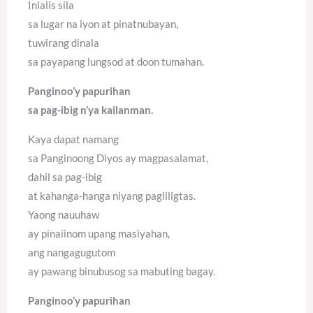
Inialis sila
sa lugar na iyon at pinatnubayan,
tuwirang dinala
sa payapang lungsod at doon tumahan.
Panginoo’y papurihan
sa pag-ibig n’ya kailanman.
Kaya dapat namang
sa Panginoong Diyos ay magpasalamat,
dahil sa pag-ibig
at kahanga-hanga niyang pagliligtas.
Yaong nauuhaw
ay pinaiinom upang masiyahan,
ang nangagugutom
ay pawang binubusog sa mabuting bagay.
Panginoo’y papurihan