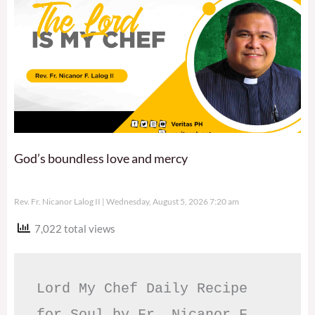
God’s boundless love and mercy
Rev. Fr. Nicanor Lalog II
Wednesday, August 5, 2026 7:20 am
7,022 total views
Lord My Chef Daily Recipe 
for Soul by Fr. Nicanor F. 