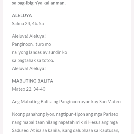
sa pag-ibig n’ya kailanman.
ALELUYA
Salmo 24, 4b. 5a
Aleluya! Aleluya!
Panginoon, ituro mo
na ‘yong landas ay sundin ko
sa pagtahak sa totoo.
Aleluya! Aleluya!
MABUTING BALITA
Mateo 22, 34-40
Ang Mabuting Balita ng Panginoon ayon kay San Mateo
Noong panahong iyon, nagtipun-tipon ang mga Pariseo
nang mabalitaan nilang napatahimik ni Hesus ang mga
Saduseo. At isa sa kanila, isang dalubhasa sa Kautusan,