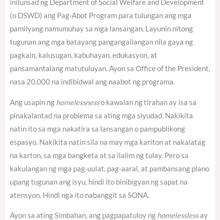
inilunsad ng Department of Social Welfare and Development
(o DSWD) ang Pag-Abot Program para tulungan ang mga
pamilyang namumuhay sa mga lansangan. Layunin nitong
tugunan ang mga batayang pangangailangan nila gaya ng
pagkain, kalusugan, kabuhayan, edukasyon, at
pansamantalang matutuluyan. Ayon sa Office of the President,
nasa 20,000 na indibidwal ang naabot ng programa.
Ang usapin ng
homelessness
o kawalan ng tirahan ay isa sa
pinakalantad na problema sa ating mga siyudad. Nakikita
natin ito sa mga nakatira sa lansangan o pampublikong
espasyo. Nakikita natin sila na may mga kariton at nakalatag
na karton, sa mga bangketa at sa ilalim ng tulay. Pero sa
kakulangan ng mga pag-uulat, pag-aaral, at pambansang plano
upang tugunan ang isyu, hindi ito binibigyan ng sapat na
atensyon. Hindi nga ito nabanggit sa SONA.
Ayon sa ating Simbahan, ang pagpapatuloy ng
homelessless
ay