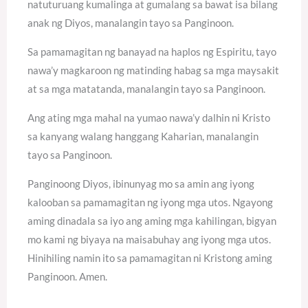
natuturuang kumalinga at gumalang sa bawat isa bilang
anak ng Diyos, manalangin tayo sa Panginoon.
Sa pamamagitan ng banayad na haplos ng Espiritu, tayo
nawa’y magkaroon ng matinding habag sa mga maysakit
at sa mga matatanda, manalangin tayo sa Panginoon.
Ang ating mga mahal na yumao nawa’y dalhin ni Kristo
sa kanyang walang hanggang Kaharian, manalangin
tayo sa Panginoon.
Panginoong Diyos, ibinunyag mo sa amin ang iyong
kalooban sa pamamagitan ng iyong mga utos. Ngayong
aming dinadala sa iyo ang aming mga kahilingan, bigyan
mo kami ng biyaya na maisabuhay ang iyong mga utos.
Hinihiling namin ito sa pamamagitan ni Kristong aming
Panginoon. Amen.