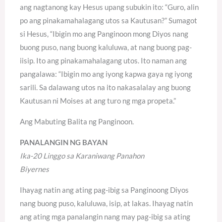
ang nagtanong kay Hesus upang subukin ito: “Guro, alin
po ang pinakamahalagang utos sa Kautusan?” Sumagot
si Hesus, “Ibigin mo ang Panginoon mong Diyos nang
buong puso, nang buong kaluluwa, at nang buong pag-
iisip. Ito ang pinakamahalagang utos. Ito naman ang
pangalawa: “Ibigin mo ang iyong kapwa gaya ng iyong
sarili. Sa dalawang utos na ito nakasalalay ang buong
Kautusan ni Moises at ang turo ng mga propeta.”
Ang Mabuting Balita ng Panginoon.
PANALANGIN NG BAYAN
Ika-20 Linggo sa Karaniwang Panahon
Biyernes
Ihayag natin ang ating pag-ibig sa Panginoong Diyos
nang buong puso, kaluluwa, isip, at lakas. Ihayag natin
ang ating mga panalangin nang may pag-ibig sa ating