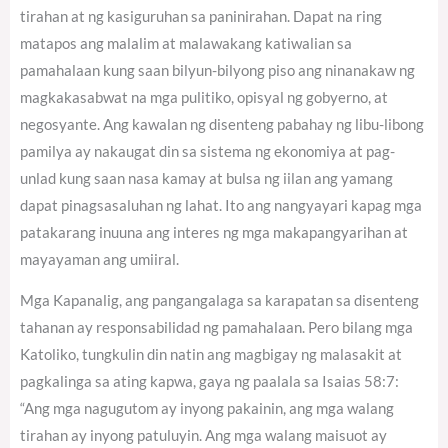
tirahan at ng kasiguruhan sa paninirahan. Dapat na ring
matapos ang malalim at malawakang katiwalian sa
pamahalaan kung saan bilyun-bilyong piso ang ninanakaw ng
magkakasabwat na mga pulitiko, opisyal ng gobyerno, at
negosyante. Ang kawalan ng disenteng pabahay ng libu-libong
pamilya ay nakaugat din sa sistema ng ekonomiya at pag-
unlad kung saan nasa kamay at bulsa ng iilan ang yamang
dapat pinagsasaluhan ng lahat. Ito ang nangyayari kapag mga
patakarang inuuna ang interes ng mga makapangyarihan at
mayayaman ang umiiral.
Mga Kapanalig, ang pangangalaga sa karapatan sa disenteng
tahanan ay responsabilidad ng pamahalaan. Pero bilang mga
Katoliko, tungkulin din natin ang magbigay ng malasakit at
pagkalinga sa ating kapwa, gaya ng paalala sa Isaias 58:7:
“Ang mga nagugutom ay inyong pakainin, ang mga walang
tirahan ay inyong patuluyin. Ang mga walang maisuot ay