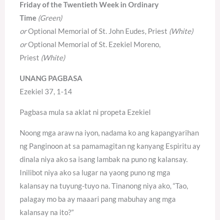
Friday of the Twentieth Week in Ordinary
Time
(Green)
or
Optional Memorial of St. John Eudes, Priest
(White)
or
Optional Memorial of St. Ezekiel Moreno,
Priest
(White)
UNANG PAGBASA
Ezekiel 37, 1-14
Pagbasa mula sa aklat ni propeta Ezekiel
Noong mga araw na iyon, nadama ko ang kapangyarihan
ng Panginoon at sa pamamagitan ng kanyang Espiritu ay
dinala niya ako sa isang lambak na puno ng kalansay.
Inilibot niya ako sa lugar na yaong puno ng mga
kalansay na tuyung-tuyo na. Tinanong niya ako, “Tao,
palagay mo ba ay maaari pang mabuhay ang mga
kalansay na ito?”