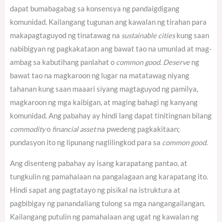
dapat bumabagabag sa konsensya ng pandaigdigang
komunidad.
Kailangang tugunan ang kawalan ng tirahan para
makapagtaguyod ng tinatawag na
sustainable cities
kung saan
nabibigyan ng pagkakataon ang bawat tao na umunlad at mag-
ambag sa kabutihang panlahat o
common good
.
Deserve
ng
bawat tao na magkaroon ng lugar na matatawag niyang
tahanan kung saan maaari siyang magtaguyod ng pamilya,
magkaroon ng mga kaibigan, at maging bahagi ng kanyang
komunidad. Ang pabahay ay hindi lang dapat tinitingnan bilang
commodity
o
financial asset
na pwedeng pagkakitaan;
pundasyon ito ng lipunang naglilingkod para sa
common good
.
Ang disenteng pabahay ay isang karapatang pantao, at
tungkulin ng pamahalaan na pangalagaan ang karapatang ito.
Hindi sapat ang pagtatayo ng pisikal na istruktura at
pagbibigay ng panandaliang tulong sa mga nangangailangan.
Kailangang putulin ng pamahalaan ang ugat ng kawalan ng