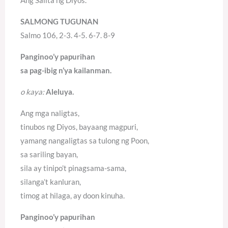
SALMONG TUGUNAN
Salmo 106, 2-3. 4-5. 6-7. 8-9
Panginoo’y papurihan
sa pag-ibig n’ya kailanman.
o kaya:
Aleluya.
Ang mga naligtas,
tinubos ng Diyos, bayaang magpuri,
yamang nangaligtas sa tulong ng Poon,
sa sariling bayan,
sila ay tinipo’t pinagsama-sama,
silanga’t kanluran,
timog at hilaga, ay doon kinuha.
Panginoo’y papurihan