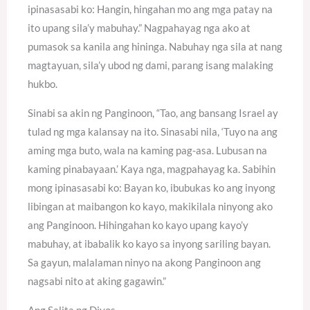
ipinasasabi ko: Hangin, hingahan mo ang mga patay na
ito upang sila’y mabuhay.” Nagpahayag nga ako at
pumasok sa kanila ang hininga. Nabuhay nga sila at nang
magtayuan, sila’y ubod ng dami, parang isang malaking
hukbo.
Sinabi sa akin ng Panginoon, “Tao, ang bansang Israel ay
tulad ng mga kalansay na ito. Sinasabi nila, ‘Tuyo na ang
aming mga buto, wala na kaming pag-asa. Lubusan na
kaming pinabayaan.’ Kaya nga, magpahayag ka. Sabihin
mong ipinasasabi ko: Bayan ko, ibubukas ko ang inyong
libingan at maibangon ko kayo, makikilala ninyong ako
ang Panginoon. Hihingahan ko kayo upang kayo’y
mabuhay, at ibabalik ko kayo sa inyong sariling bayan.
Sa gayun, malalaman ninyo na akong Panginoon ang
nagsabi nito at aking gagawin.”
Ang Salita ng Diyos.