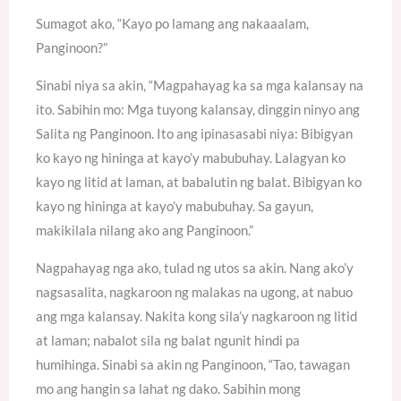
Sumagot ako, “Kayo po lamang ang nakaaalam,
Panginoon?”
Sinabi niya sa akin, “Magpahayag ka sa mga kalansay na
ito. Sabihin mo: Mga tuyong kalansay, dinggin ninyo ang
Salita ng Panginoon. Ito ang ipinasasabi niya: Bibigyan
ko kayo ng hininga at kayo’y mabubuhay. Lalagyan ko
kayo ng litid at laman, at babalutin ng balat. Bibigyan ko
kayo ng hininga at kayo’y mabubuhay. Sa gayun,
makikilala nilang ako ang Panginoon.”
Nagpahayag nga ako, tulad ng utos sa akin. Nang ako’y
nagsasalita, nagkaroon ng malakas na ugong, at nabuo
ang mga kalansay. Nakita kong sila’y nagkaroon ng litid
at laman; nabalot sila ng balat ngunit hindi pa
humihinga. Sinabi sa akin ng Panginoon, “Tao, tawagan
mo ang hangin sa lahat ng dako. Sabihin mong