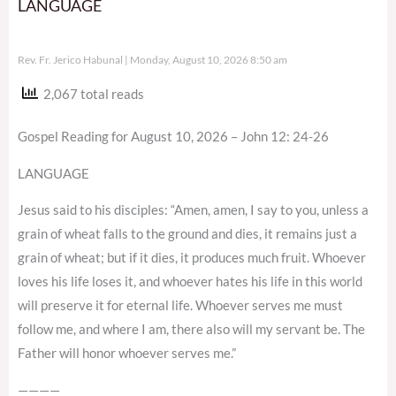
LANGUAGE
Rev. Fr. Jerico Habunal
Monday, August 10, 2026 8:50 am
2,067 total reads
Gospel Reading for August 10, 2026 – John 12: 24-26
LANGUAGE
Jesus said to his disciples: “Amen, amen, I say to you, unless a
grain of wheat falls to the ground and dies, it remains just a
grain of wheat; but if it dies, it produces much fruit. Whoever
loves his life loses it, and whoever hates his life in this world
will preserve it for eternal life. Whoever serves me must
follow me, and where I am, there also will my servant be. The
Father will honor whoever serves me.”
————