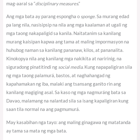
mag-aaral sa “
disciplinary measures
.”
Ang mga bata ay parang espongha o
sponge
. Sa murang edad
pa lang nila, nasisipsip na nila ang mga kaalaman at ugali ng
mga taong nakapaligid sa kanila. Naitatanim sa kanilang
murang kaisipan kapwa ang tama at maling impormasyon na
huhubog naman sa kanilang pananaw, kilos, at pananalita.
Kinokopya nila ang kanilang mga nakikita at naririnig, na
siguradong pinatitindi ng
social media
. Kung napapaligiran sila
ng mga taong palamurá, bastos, at naghahangad ng
kapahamakan ng iba, malaki ang tsansang ganito rin ang
kanilang magiging asal. Sa kaso ng mga nagmuráng bata sa
Davao, malamang na nalantad sila sa isang kapaligiran kung
saan tila normal na ang pagmumurá.
May kasabihan nga tayo: ang maling ginagawa ng matatanda
ay tama sa mata ng mga bata.