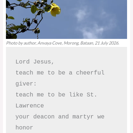
Photo by author, Anvaya Cove, Morong, Bataan, 21 July 2026.
Lord Jesus,

teach me to be a cheerful 
giver:

teach me to be like St. 
Lawrence

your deacon and martyr we 
honor
