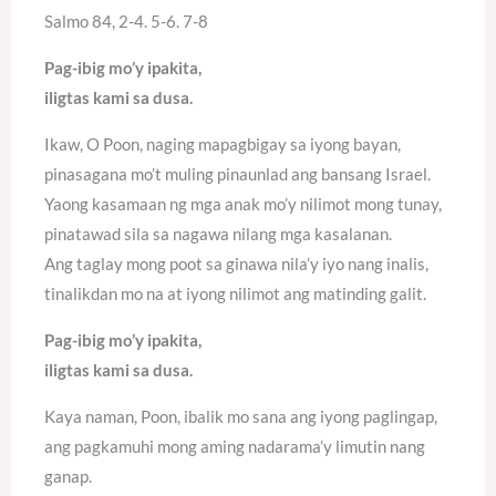
Salmo 84, 2-4. 5-6. 7-8
Pag-ibig mo’y ipakita,
iligtas kami sa dusa.
Ikaw, O Poon, naging mapagbigay sa iyong bayan,
pinasagana mo’t muling pinaunlad ang bansang Israel.
Yaong kasamaan ng mga anak mo’y nilimot mong tunay,
pinatawad sila sa nagawa nilang mga kasalanan.
Ang taglay mong poot sa ginawa nila’y iyo nang inalis,
tinalikdan mo na at iyong nilimot ang matinding galit.
Pag-ibig mo’y ipakita,
iligtas kami sa dusa.
Kaya naman, Poon, ibalik mo sana ang iyong paglingap,
ang pagkamuhi mong aming nadarama’y limutin nang
ganap.