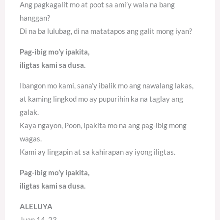
Ang pagkagalit mo at poot sa ami’y wala na bang
hanggan?
Di na ba lulubag, di na matatapos ang galit mong iyan?
Pag-ibig mo’y ipakita,
iligtas kami sa dusa.
Ibangon mo kami, sana’y ibalik mo ang nawalang lakas,
at kaming lingkod mo ay pupurihin ka na taglay ang
galak.
Kaya ngayon, Poon, ipakita mo na ang pag-ibig mong
wagas.
Kami ay lingapin at sa kahirapan ay iyong iligtas.
Pag-ibig mo’y ipakita,
iligtas kami sa dusa.
ALELUYA
Juan 14, 23