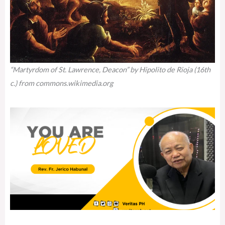
“Martyrdom of St. Lawrence, Deacon” by Hipolito de Rioja (16th
c.) from commons.wikimedia.org