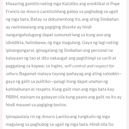
Maaaring gamitin nating mga Katoliko ang ensiklikal ni Pope
Francis na
Amoris Laetitia
bilang gabay sa paghubog sa ugali
ng mga bata. Batay sa dokumentong ito, ang ating Simbahan
ay naniniwalang ang pagiging disente ay hindi
nangangahulugang dapat sumunod lang sa kung ano ang
idinidikta, halimbawa, ng mga magulang. Gaya ng lagi nating
ipinangangaral, iginagalang ng Simbahan ang personal na
kalayaan ng tao at dito nakaugat ang pagtitimpi sa sarili at
paggalang sa kapwa; sa Ingles,
self-control and respect for
others
.
Bagamat malaya tayong ipahayag ang ating saloobin—
gaya ng gálit sa pulitiko—palagi itong dapat unahan ng
kahinahunan at respeto. Kung galít man ang mga bata kay
PBBM, mainam na gabayan sila kung paano ang galit na ito ay
hindi mauuwi sa pagiging bastos.
Ipinapaalala rin ng
Amoris Laetitia
ang tungkulin ng mga
magulang sa paghubog sa ugali ng mga bata. Hindi nila ito