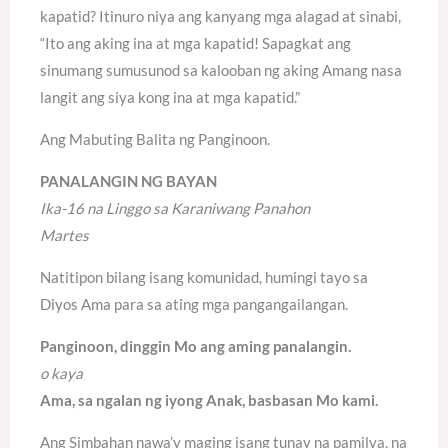
kapatid? Itinuro niya ang kanyang mga alagad at sinabi,
“Ito ang aking ina at mga kapatid! Sapagkat ang
sinumang sumusunod sa kalooban ng aking Amang nasa
langit ang siya kong ina at mga kapatid.”
Ang Mabuting Balita ng Panginoon.
PANALANGIN NG BAYAN
Ika-16 na Linggo sa Karaniwang Panahon
Martes
Natitipon bilang isang komunidad, humingi tayo sa
Diyos Ama para sa ating mga pangangailangan.
Panginoon, dinggin Mo ang aming panalangin.
o kaya
Ama, sa ngalan ng iyong Anak, basbasan Mo kami.
Ang Simbahan nawa’y maging isang tunay na pamilya, na