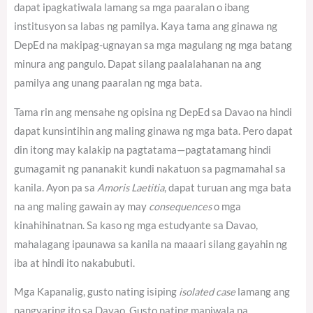
dapat ipagkatiwala lamang sa mga paaralan o ibang
institusyon sa labas ng pamilya. Kaya tama ang ginawa ng
DepEd na makipag-ugnayan sa mga magulang ng mga batang
minura ang pangulo. Dapat silang paalalahanan na ang
pamilya ang unang paaralan ng mga bata.
Tama rin ang mensahe ng opisina ng DepEd sa Davao na hindi
dapat kunsintihin ang maling ginawa ng mga bata. Pero dapat
din itong may kalakip na pagtatama—pagtatamang hindi
gumagamit ng pananakit kundi nakatuon sa pagmamahal sa
kanila. Ayon pa sa
Amoris Laetitia
, dapat turuan ang mga bata
na ang maling gawain ay may
consequences
o mga
kinahihinatnan.
Sa kaso ng mga estudyante sa Davao,
mahalagang ipaunawa sa kanila na maaari silang gayahin ng
iba at hindi ito nakabubuti.
Mga Kapanalig, gusto nating isiping
isolated case
lamang ang
nangyaring ito sa Davao. Gusto nating maniwala na