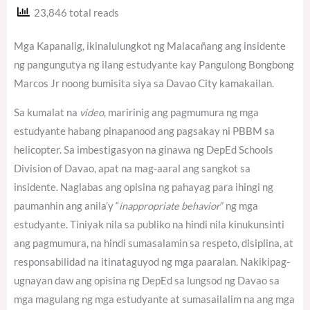
23,846 total reads
Mga Kapanalig, ikinalulungkot ng Malacañang ang insidente
ng pangungutya ng ilang estudyante kay Pangulong Bongbong
Marcos Jr noong bumisita siya sa Davao City kamakailan.
Sa kumalat na
video
, maririnig ang pagmumura ng mga
estudyante habang pinapanood ang pagsakay ni PBBM sa
helicopter. Sa imbestigasyon na ginawa ng DepEd Schools
Division of Davao, apat na mag-aaral ang sangkot sa
insidente. Naglabas ang opisina ng pahayag para ihingi ng
paumanhin ang anila’y “
inappropriate behavior
” ng mga
estudyante. Tiniyak nila sa publiko na hindi nila kinukunsinti
ang pagmumura, na hindi sumasalamin sa respeto, disiplina, at
responsabilidad na itinataguyod ng mga paaralan. Nakikipag-
ugnayan daw ang opisina ng DepEd sa lungsod ng Davao sa
mga magulang ng mga estudyante at sumasailalim na ang mga