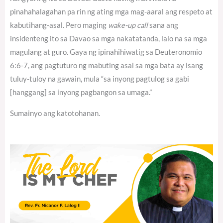
pinahahalagahan pa rin ng ating mga mag-aaral ang respeto at
kabutihang-asal. Pero maging
wake-up call
sana ang
insidenteng ito sa Davao sa mga nakatatanda, lalo na sa mga
magulang at guro. Gaya ng ipinahihiwatig sa Deuteronomio
6:6-7, ang pagtuturo ng mabuting asal sa mga bata ay isang
tuluy-tuloy na gawain, mula “sa inyong pagtulog sa gabi
[hanggang] sa inyong pagbangon sa umaga.”
Sumainyo ang katotohanan.