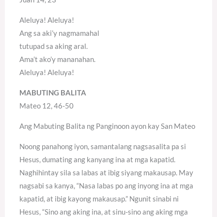
Aleluya! Aleluya!
Ang sa aki’y nagmamahal
tutupad sa aking aral.
Ama’t ako’y mananahan.
Aleluya! Aleluya!
MABUTING BALITA
Mateo 12, 46-50
Ang Mabuting Balita ng Panginoon ayon kay San Mateo
Noong panahong iyon, samantalang nagsasalita pa si
Hesus, dumating ang kanyang ina at mga kapatid.
Naghihintay sila sa labas at ibig siyang makausap. May
nagsabi sa kanya, “Nasa labas po ang inyong ina at mga
kapatid, at ibig kayong makausap.” Ngunit sinabi ni
Hesus, “Sino ang aking ina, at sinu-sino ang aking mga