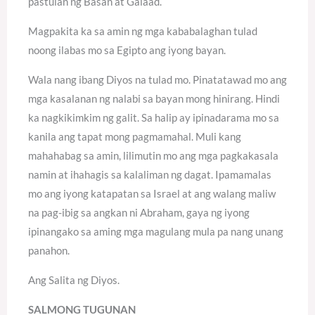
pastulan ng Basan at Galaad.
Magpakita ka sa amin ng mga kababalaghan tulad
noong ilabas mo sa Egipto ang iyong bayan.
Wala nang ibang Diyos na tulad mo. Pinatatawad mo ang
mga kasalanan ng nalabi sa bayan mong hinirang. Hindi
ka nagkikimkim ng galit. Sa halip ay ipinadarama mo sa
kanila ang tapat mong pagmamahal. Muli kang
mahahabag sa amin, lilimutin mo ang mga pagkakasala
namin at ihahagis sa kalaliman ng dagat. Ipamamalas
mo ang iyong katapatan sa Israel at ang walang maliw
na pag-ibig sa angkan ni Abraham, gaya ng iyong
ipinangako sa aming mga magulang mula pa nang unang
panahon.
Ang Salita ng Diyos.
SALMONG TUGUNAN