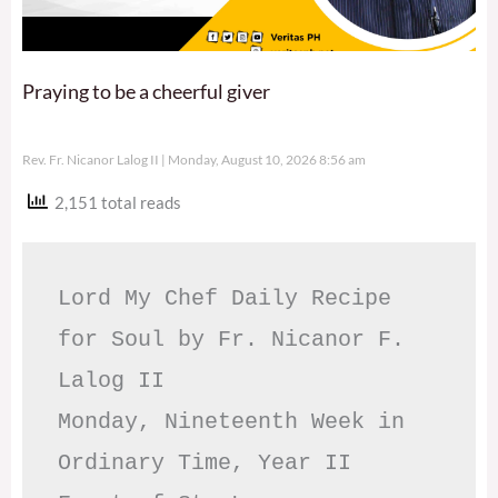
Praying to be a cheerful giver
Rev. Fr. Nicanor Lalog II
Monday, August 10, 2026 8:56 am
2,151 total reads
Lord My Chef Daily Recipe 
for Soul by Fr. Nicanor F. 
Lalog II

Monday, Nineteenth Week in 
Ordinary Time, Year II
