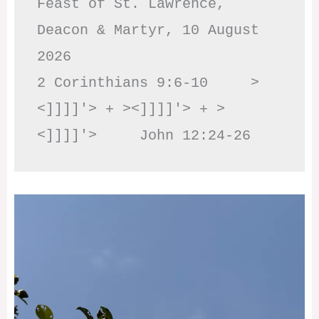
Feast of St. Lawrence, 
Deacon & Martyr, 10 August 
2026

2 Corinthians 9:6-10     >
<]]]]'> + ><]]]]'> + >
<]]]]'>     John 12:24-26