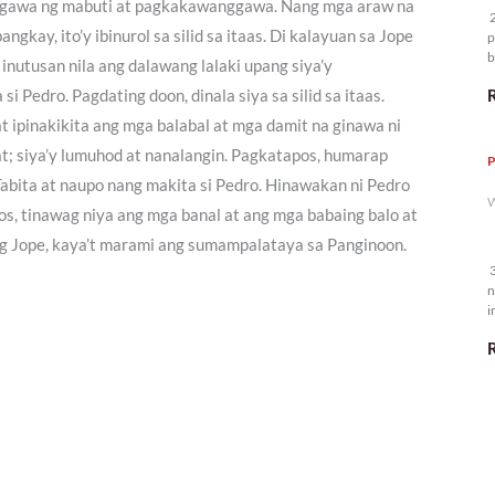
paggawa ng mabuti at pagkakawanggawa. Nang mga araw na
2
gkay, ito’y ibinurol sa silid sa itaas. Di kalayuan sa Jope
p
b
inutusan nila ang dalawang lalaki upang siya’y
m
Pedro. Pagdating doon, dinala siya sa silid sa itaas.
 ipinakikita ang mga balabal at mga damit na ginawa ni
at; siya’y lumuhod at nanalangin. Pagkatapos, humarap
P
 Tabita at naupo nang makita si Pedro. Hinawakan ni Pedro
W
s, tinawag niya ang mga banal at ang mga babaing balo at
uong Jope, kaya’t marami ang sumampalataya sa Panginoon.
3
n
i
5