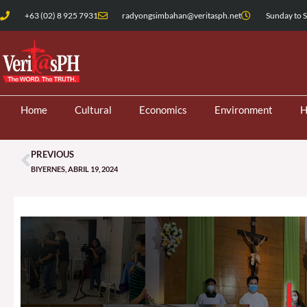
Skip
+63 (02) 8 925 7931
radyongsimbahan@veritasph.net
Sunday to S
to
content
Home
Cultural
Economics
Environment
H
PREVIOUS
Prev
BIYERNES, ABRIL 19, 2024