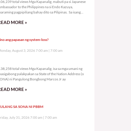
06,239 total views Mga Kapanalig, mabuti pa si Japanese
mbassador to the Philippines na si Endo Kazuya,
araming pagpipiliang bahay dito sa Pilipinas. Sa isang
rivilege
READ MORE »
ino ang papasan ng system-loss?
onday, August 3, 2026 7:00 am
7:00 am
138,258 total views
38,258 total views Mga Kapanalig, isa sa mga umani ng
asigabong palakpakan sa State of the Nation Address (o
ONA) ni Pangulong Bongbong Marcos Jr ay
READ MORE »
ULANG SA SONA NI PBBM
riday, July 31, 2026 7:00 am
7:00 am
290,315 total views