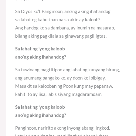
Sa Diyos ko’t Panginoon, ano’ng aking ihahandog
sa lahat ng kabutihan na sa akin ay kaloob?
Ang handog ko sa dambana, ay inumin na masarap,
bilang aking pagkilala sa ginawang pagliligtas.
Sa lahat ng ‘yong kaloob
ano’ng aking ihahandog?
Sa tuwinang magtitipon ang lahat ng kanyang hirang,
ang anumang pangako ko, ay doon ko ibibigay.
Masakit sa kalooban ng Poon kung may papanaw,
kahit ito ay iisa, labis siyang magdaramdam.
Sa lahat ng ‘yong kaloob
ano’ng aking ihahandog?
Panginoon, naririto akong inyong abang lingkod,