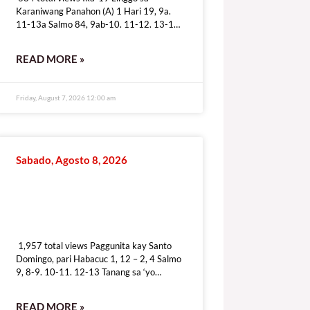
Karaniwang Panahon (A) 1 Hari 19, 9a.
11-13a Salmo 84, 9ab-10. 11-12. 13-14
Pag-ibig mo’y ipakita, iligtas kami sa dusa.
READ MORE »
Friday, August 7, 2026 12:00 am
Sabado, Agosto 8, 2026
1,957 total views
1,957 total views Paggunita kay Santo
Domingo, pari Habacuc 1, 12 – 2, 4 Salmo
9, 8-9. 10-11. 12-13 Tanang sa ‘yo
dumudulog ay tunay na
READ MORE »