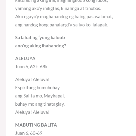
katulad ng aking ina, maglilingkod akong lubos;
yamang ako’y iniligtas, kinalinga at tinubos.
Ako ngayo’y maghahandog ng haing pasasalamat,
ang handog kong panalangi’y sa iyo ko ilalagak.
Sa lahat ng ‘yong kaloob
ano’ng aking ihahandog?
ALELUYA
Juan 6, 63k. 68k.
Aleluya! Aleluya!
Espiritung bumubuhay
ang Salita mo, Maykapal,
buhay mo ang tinataglay.
Aleluya! Aleluya!
MABUTING BALITA
Juan 6, 60-69