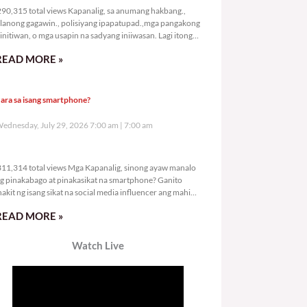
90,315 total views Kapanalig, sa anumang hakbang.,
lanong gagawin., polisiyang ipapatupad.,mga pangakong
initiwan, o mga usapin na sadyang iniiwasan. Lagi itong
ay kulang. Hindi ibig sabihin,
READ MORE »
ara sa isang smartphone?
ednesday, July 29, 2026 7:00 am
7:00 am
311,314 total views
11,314 total views Mga Kapanalig, sinong ayaw manalo
g pinakabago at pinakasikat na smartphone? Ganito
nakit ng isang sikat na social media influencer ang mahigit
0
READ MORE »
Watch Live