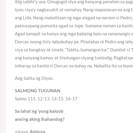
ibig sabihi’y usa. Ginugugol niya ang kanyang panahon sa 
iyon, siya’y nagkasakit at namatay. Nang mapunasan na ang ban
ang Lida. Nang mabalitaan ng mga alagad na naroon si Pedro, 
pakiusapang pumunta agad sa Jope. Sumama naman sa kanila si 
Agad lumapit sa kanya ang mga babaing balo na nananangis at
Dorcas noong ito’y nabubuhay pa. Pinalabas ni Pedro ang lah
siya sa bangkay at sinabi, “Tabita, bumangon ka!” Dumilat si
ang kanyang kamay at tinulungan siyang tumindig. Pagkatapo
iniharap sa kanila si Dorcas na buhay na. Nabalita ito sa b
Ang Salita ng Diyos.
SALMONG TUGUNAN
Salmo 115, 12-13. 14-15. 16-17
Sa lahat ng ‘yong kaloob
ano’ng aking ihahandog?
o kaya:
Aleluya.