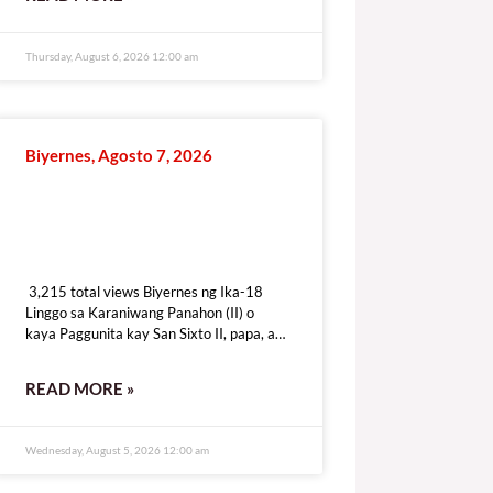
Thursday, August 6, 2026 12:00 am
Biyernes, Agosto 7, 2026
3,215 total views
3,215 total views Biyernes ng Ika-18
Linggo sa Karaniwang Panahon (II) o
kaya Paggunita kay San Sixto II, papa, at
mga Kasama, mga martir o
kaya Paggunita kay
READ MORE »
Wednesday, August 5, 2026 12:00 am