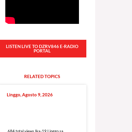
LISTEN LIVE TO DZRV846 E-RADIO
PORTAL
RELATED
T
O
P
I
C
S
Linggo, Agosto 9, 2026
684 total views
684 total views Ika-19 Linggo sa