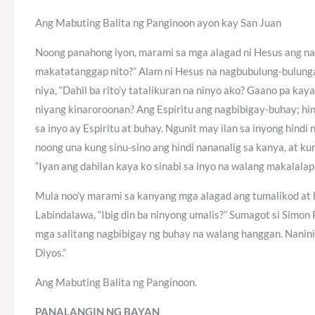
Ang Mabuting Balita ng Panginoon ayon kay San Juan
Noong panahong iyon, marami sa mga alagad ni Hesus ang nags
makatatanggap nito?” Alam ni Hesus na nagbubulung-bulungan
niya, “Dahil ba rito’y tatalikuran na ninyo ako? Gaano pa ka
niyang kinaroroonan? Ang Espiritu ang nagbibigay-buhay; hi
sa inyo ay Espiritu at buhay. Ngunit may ilan sa inyong hindi 
noong una kung sinu-sino ang hindi nananalig sa kanya, at ku
“Iyan ang dahilan kaya ko sinabi sa inyo na walang makalalapi
Mula noo’y marami sa kanyang mga alagad ang tumalikod at h
Labindalawa, “Ibig din ba ninyong umalis?” Sumagot si Simon
mga salitang nagbibigay ng buhay na walang hanggan. Nanini
Diyos.”
Ang Mabuting Balita ng Panginoon.
PANALANGIN NG BAYAN