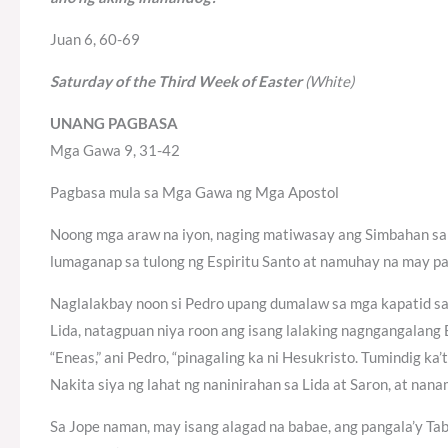
Juan 6, 60-69
Saturday of the Third Week of Easter
(White)
UNANG PAGBASA
Mga Gawa 9, 31-42
Pagbasa mula sa Mga Gawa ng Mga Apostol
Noong mga araw na iyon, naging matiwasay ang Simbahan sa b
lumaganap sa tulong ng Espiritu Santo at namuhay na may p
Naglalakbay noon si Pedro upang dumalaw sa mga kapatid sa
Lida, natagpuan niya roon ang isang lalaking nagngangalang E
“Eneas,” ani Pedro, “pinagaling ka ni Hesukristo. Tumindig ka’
Nakita siya ng lahat ng naninirahan sa Lida at Saron, at nan
Sa Jope naman, may isang alagad na babae, ang pangala’y Tab