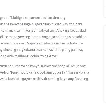
abi, “Mabigat na pananalita ito; sino ang
 ang kanyang mga alagad tungkol dito, kaya’t sinabi
ya kung makita ninyong umaakyat ang Anak ng Tao sa dati
ndi ito magagawa ng laman. Ang mga salitang sinasabi ko
nananalig sa akin.” Sapagkat talastas ni Hesus buhat pa
ng sino ang magkakanulo sa kanya. Idinugtong pa niya,
t sa akin malibang loobin ito ng Ama.”
indi na sumama sa kanya. Kaya’t tinanong ni Hesus ang
 Pedro, “Panginoon, kanino po kami pupunta? Nasa inyo ang
wala kami at ngayo’y natitiyak naming kayo ang Banal ng