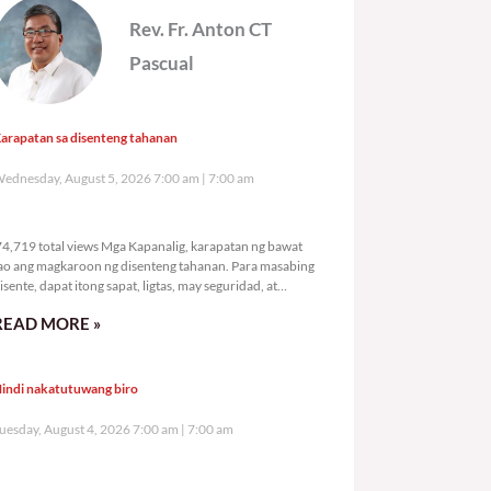
Rev. Fr. Anton CT
Pascual
arapatan sa disenteng tahanan
ednesday, August 5, 2026 7:00 am
7:00 am
74,719 total views
4,719 total views Mga Kapanalig, karapatan ng bawat
ao ang magkaroon ng disenteng tahanan. Para masabing
isente, dapat itong sapat, ligtas, may seguridad, at
agbibigay-daan sa
READ MORE »
indi nakatutuwang biro
uesday, August 4, 2026 7:00 am
7:00 am
106,239 total views