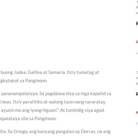
1
A
m
p
S
M
uong Judea, Galilea at Samaria. Ito’y tumatag at
1
m
agkatakot sa Panginoon.
S
 pananampalataya. Sa pagdalaw niya sa mga kapatid sa
neas. Ito’y paralitiko at walong taon nang nararatay.
t ayusin mo ang iyong higaan!” At tumindig siya agad.
K
ampalataya sila sa Panginoon.
F
ita. Sa Griego, ang kanyang pangalan ay Dorcas, na ang