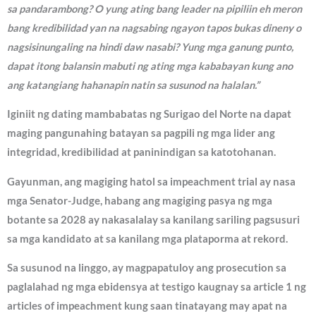
sa pandarambong? O yung ating bang leader na pipiliin eh meron
bang kredibilidad yan na nagsabing ngayon tapos bukas dineny o
nagsisinungaling na hindi daw nasabi? Yung mga ganung punto,
dapat itong balansin mabuti ng ating mga kababayan kung ano
ang katangiang hahanapin natin sa susunod na halalan.”
Iginiit ng dating mambabatas ng Surigao del Norte na dapat
maging pangunahing batayan sa pagpili ng mga lider ang
integridad, kredibilidad at paninindigan sa katotohanan.
Gayunman, ang magiging hatol sa impeachment trial ay nasa
mga Senator-Judge, habang ang magiging pasya ng mga
botante sa 2028 ay nakasalalay sa kanilang sariling pagsusuri
sa mga kandidato at sa kanilang mga plataporma at rekord.
Sa susunod na linggo, ay magpapatuloy ang prosecution sa
paglalahad ng mga ebidensya at testigo kaugnay sa article 1 ng
articles of impeachment kung saan tinatayang may apat na