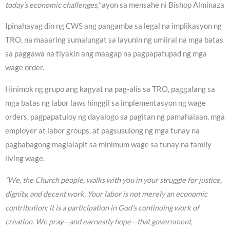
today’s economic challenges,”
ayon sa mensahe ni Bishop Alminaza
Ipinahayag din ng CWS ang pangamba sa legal na implikasyon ng
TRO, na maaaring sumalungat sa layunin ng umiiral na mga batas
sa paggawa na tiyakin ang maagap na pagpapatupad ng mga
wage order.
Hinimok ng grupo ang kagyat na pag-alis sa TRO, paggalang sa
mga batas ng labor laws hinggil sa implementasyon ng wage
orders, pagpapatuloy ng dayalogo sa pagitan ng pamahalaan, mga
employer at labor groups, at pagsusulong ng mga tunay na
pagbabagong maglalapit sa minimum wage sa tunay na family
living wage.
“We, the Church people, walks with you in your struggle for justice,
dignity, and decent work. Your labor is not merely an economic
contribution; it is a participation in God’s continuing work of
creation. We pray—and earnestly hope—that government,