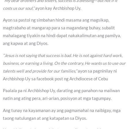
“My dear brothers and sisters, success is a blessing—but not if it
costs us our soul,”
ayon kay Archbishop Uy.
Ayon sa pastol ng simbahan hindi masama ang magsikap,
magtrabaho at mangarap para sa magandang buhay, subalit
mahalagang tiyakin na hindi dapat nakakalimutan ang pamilya,
ang kapwa at ang Diyos.
“Jesus is not saying that success is bad. He is not against hard work,
business, or earning a living. On the contrary, He wants us to use our
talents well and provide for our families,”
ayon sa pagninilay ni
Archbishop Uy sa facebook post ng Archdiocese of Cebu
Paalala pa ni Archbishop Uy, darating ang panahon na maiiwan
natin ang ating pera, ari-arian, posisyon at mga tagumpay.
Ang tunay na kayamanan ay ang pagmamahal na naibigay, mga
taong natulungan at ang katapatan sa Diyos.