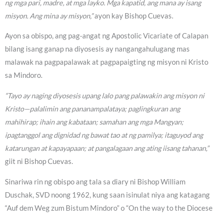
ng mga pari, madre, at mga layko. Mga kapatid, ang mana ay isang
misyon. Ang mina ay misyon,”
ayon kay Bishop Cuevas.
Ayon sa obispo, ang pag-angat ng Apostolic Vicariate of Calapan
bilang isang ganap na diyosesis ay nangangahulugang mas
malawak na pagpapalawak at pagpapaigting ng misyon ni Kristo
sa Mindoro.
“Tayo ay naging diyosesis upang lalo pang palawakin ang misyon ni
Kristo—palalimin ang pananampalataya; paglingkuran ang
mahihirap; ihain ang kabataan; samahan ang mga Mangyan;
ipagtanggol ang dignidad ng bawat tao at ng pamilya; itaguyod ang
katarungan at kapayapaan; at pangalagaan ang ating iisang tahanan,”
giit ni Bishop Cuevas.
Sinariwa rin ng obispo ang tala sa diary ni Bishop William
Duschak, SVD noong 1962, kung saan isinulat niya ang katagang
“Auf dem Weg zum Bistum Mindoro” o “On the way to the Diocese