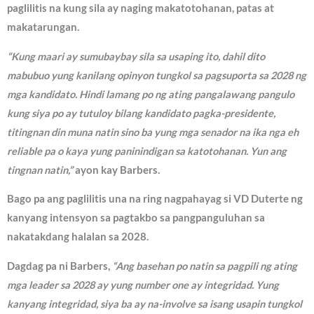
paglilitis na kung sila ay naging makatotohanan, patas at
makatarungan.
“Kung maari ay sumubaybay sila sa usaping ito, dahil dito
mabubuo yung kanilang opinyon tungkol sa pagsuporta sa 2028 ng
mga kandidato. Hindi lamang po ng ating pangalawang pangulo
kung siya po ay tutuloy bilang kandidato pagka-presidente,
titingnan din muna natin sino ba yung mga senador na ika nga eh
reliable pa o kaya yung paninindigan sa katotohanan. Yun ang
tingnan natin,”
ayon kay Barbers.
Bago pa ang paglilitis una na ring nagpahayag si VD Duterte ng
kanyang intensyon sa pagtakbo sa pangpanguluhan sa
nakatakdang halalan sa 2028.
Dagdag pa ni Barbers,
“Ang basehan po natin sa pagpili ng ating
mga leader sa 2028 ay yung number one ay integridad. Yung
kanyang integridad, siya ba ay na-involve sa isang usapin tungkol