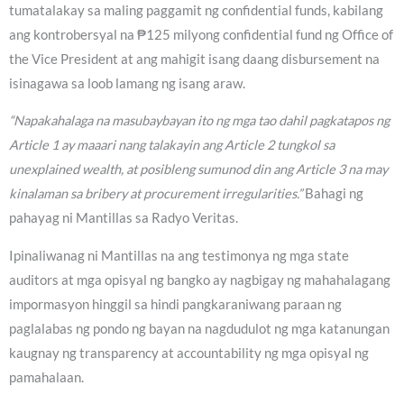
tumatalakay sa maling paggamit ng confidential funds, kabilang
ang kontrobersyal na ₱125 milyong confidential fund ng Office of
the Vice President at ang mahigit isang daang disbursement na
isinagawa sa loob lamang ng isang araw.
“Napakahalaga na masubaybayan ito ng mga tao dahil pagkatapos ng
Article 1 ay maaari nang talakayin ang Article 2 tungkol sa
unexplained wealth, at posibleng sumunod din ang Article 3 na may
kinalaman sa bribery at procurement irregularities.”
Bahagi ng
pahayag ni Mantillas sa Radyo Veritas.
Ipinaliwanag ni Mantillas na ang testimonya ng mga state
auditors at mga opisyal ng bangko ay nagbigay ng mahahalagang
impormasyon hinggil sa hindi pangkaraniwang paraan ng
paglalabas ng pondo ng bayan na nagdudulot ng mga katanungan
kaugnay ng transparency at accountability ng mga opisyal ng
pamahalaan.