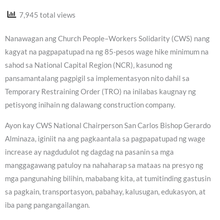
7,945 total views
Nanawagan ang Church People–Workers Solidarity (CWS) nang
kagyat na pagpapatupad na ng 85-pesos wage hike minimum na
sahod sa National Capital Region (NCR), kasunod ng
pansamantalang pagpigil sa implementasyon nito dahil sa
Temporary Restraining Order (TRO) na inilabas kaugnay ng
petisyong inihain ng dalawang construction company.
Ayon kay CWS National Chairperson San Carlos Bishop Gerardo
Alminaza, iginiit na ang pagkaantala sa pagpapatupad ng wage
increase ay nagdudulot ng dagdag na pasanin sa mga
manggagawang patuloy na nahaharap sa mataas na presyo ng
mga pangunahing bilihin, mababang kita, at tumitinding gastusin
sa pagkain, transportasyon, pabahay, kalusugan, edukasyon, at
iba pang pangangailangan.