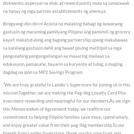
diskwento, espesyal na alok, at reward points mula sa lumalawak
na hanay ng mga partner establishments ng ahensya.
Binigyang-diin din ni Acosta na malaking bahagi ng buwanang
gastusin ng maraming pamilyang Pilipino ang pamimili ng grocery
kaya’t makatutulong ang bagong partnership upang makabawas
sa kanilang gastusin dahil ang bawat pisong matitipid sa mga
pangunahing pangangailangan ay maaaring mailaan sa
edukasyon, pamasahe, bayarin sa kuryente at tubig, o maging
dagdag na ipon sa MP2 Savings Program.
“We are truly grateful to Lander’s Superstore for joining us in this
mission.Together, we are making the Pag-ibig Loyalty Card Plus
even more rewarding and meaningful for our members.As we sign
this Memorandum of Agreement today, we reaffirm our
commitment to helping Filipino families save more, spend wisely,
and enjoy greater value from their pag-ibig membership.To our
friends from Lander Superstore, thank you for your trust and