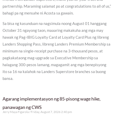
partnership. Maraming salamat po at congratulations to all of us,”
bahagi pa ng mensahe ni Acosta sa gawain.
Sa bisa ng kasunduan na nagsimula noong August 01 hanggang
October 31 ngayong taon, maaaring makakuha ang mga may
hawak ng Pag-IBIG Loyalty Card at Loyalty Card Plus ng libreng
Landers Shopping Pass, libreng Landers Premium Membership sa
minimum na single-receipt purchase na 3-thousand pesos, at
pagkakataong mag-upgrade sa Executive Membership sa
halagang 300-pesos lamang, magagamit ang mga benepisyong
ito sa 16 na kalahok na Landers Superstore branches sa buong
bansa.
Agarang implementasyon ng 85-pisong wage hike,
panawagan ng CWS
Jerry Maya Figarola
Friday, August 7, 2026 2:40 pm