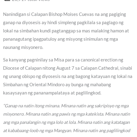
Nanindigan si Calapan Bishop Moises Cuevas na ang pagiging
ganap na diyosesis ay hindi simpleng pagkilala sa paglago ng
lokal na simbahan kundi pagtanggap sa mas malaking hamon at
pananagutang ipagpatuloy ang misyong sinimulan ng mga
naunang misyonero.
Sa kanyang pagninilay sa Misa para sa canonical erection ng
Diocese of Calapan nitong August 7 sa Calapan Cathedral, sinabi
ng unang obispo ng diyosesis na ang bagong katayuan ng lokal na
Simbahan ng Oriental Mindoro ay bunga ng mahabang
kasaysayan ng pananampalataya at paglilingkod.
“Ganap na natin itong minana. Minana natin ang sakripisyo ng mga
misyonero. Minana natin ang pawis ng mga katekista. Minana natin
ang mga panalangin ng mga lolo at lola. Minana natin ang katatagan
at kababaang-loob ng mga Mangyan. Minana natin ang paglilingkod