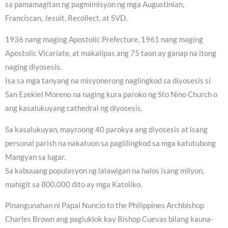
sa pamamagitan ng pagmimisyon ng mga Augustinian,
Franciscan, Jesuit, Recollect, at SVD.
1936 nang maging Apostolic Prefecture, 1961 nang maging
Apostolic Vicariate, at makalipas ang 75 taon ay ganap na itong
naging diyosesis.
Isa sa mga tanyang na misyonerong naglingkod sa diyosesis si
San Ezekiel Moreno na naging kura paroko ng Sto Nino Church o
ang kasalukuyang cathedral ng diyosesis.
Sa kasalukuyan, mayroong 40 parokya ang diyosesis at isang
personal parish na nakatuon sa paglilingkod sa mga katutubong
Mangyan sa lugar.
Sa kabuuang populasyon ng lalawigan na halos isang milyon,
mahigit sa 800,000 dito ay mga Katoliko.
Pinangunahan ni Papal Nuncio to the Philippines Archbishop
Charles Brown ang pagluklok kay Bishop Cuevas bilang kauna-