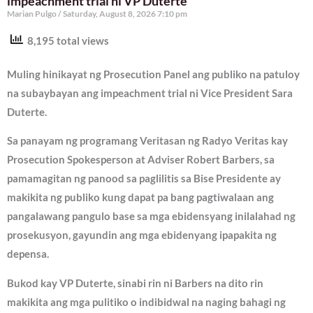
impeachment trial ni VP Duterte
Marian Pulgo
Saturday, August 8, 2026 7:10 pm
8,195 total views
Muling hinikayat ng Prosecution Panel ang publiko na patuloy
na subaybayan ang impeachment trial ni Vice President Sara
Duterte.
Sa panayam ng programang Veritasan ng Radyo Veritas kay
Prosecution Spokesperson at Adviser Robert Barbers, sa
pamamagitan ng panood sa paglilitis sa Bise Presidente ay
makikita ng publiko kung dapat pa bang pagtiwalaan ang
pangalawang pangulo base sa mga ebidensyang inilalahad ng
prosekusyon, gayundin ang mga ebidenyang ipapakita ng
depensa.
Bukod kay VP Duterte, sinabi rin ni Barbers na dito rin
makikita ang mga pulitiko o indibidwal na naging bahagi ng