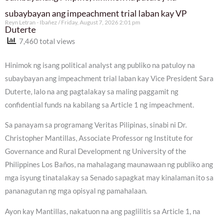
subaybayan ang impeachment trial laban kay VP
Reyn Letran - Ibañez
Friday, August 7, 2026 2:01 pm
Duterte
7,460 total views
Hinimok ng isang political analyst ang publiko na patuloy na
subaybayan ang impeachment trial laban kay Vice President Sara
Duterte, lalo na ang pagtalakay sa maling paggamit ng
confidential funds na kabilang sa Article 1 ng impeachment.
Sa panayam sa programang Veritas Pilipinas, sinabi ni Dr.
Christopher Mantillas, Associate Professor ng Institute for
Governance and Rural Development ng University of the
Philippines Los Baños, na mahalagang maunawaan ng publiko ang
mga isyung tinatalakay sa Senado sapagkat may kinalaman ito sa
pananagutan ng mga opisyal ng pamahalaan.
Ayon kay Mantillas, nakatuon na ang paglilitis sa Article 1, na