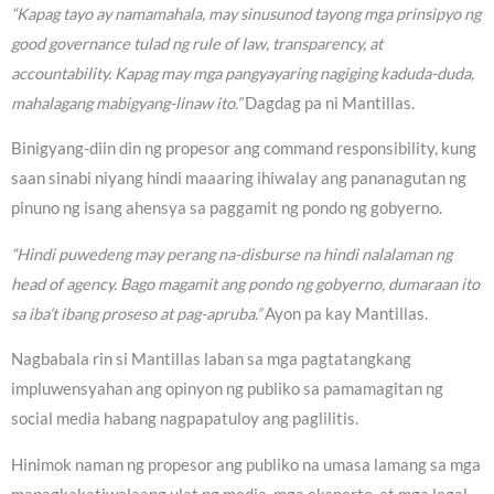
“Kapag tayo ay namamahala, may sinusunod tayong mga prinsipyo ng
good governance tulad ng rule of law, transparency, at
accountability. Kapag may mga pangyayaring nagiging kaduda-duda,
mahalagang mabigyang-linaw ito.”
Dagdag pa ni Mantillas.
Binigyang-diin din ng propesor ang command responsibility, kung
saan sinabi niyang hindi maaaring ihiwalay ang pananagutan ng
pinuno ng isang ahensya sa paggamit ng pondo ng gobyerno.
“Hindi puwedeng may perang na-disburse na hindi nalalaman ng
head of agency. Bago magamit ang pondo ng gobyerno, dumaraan ito
sa iba’t ibang proseso at pag-apruba.”
Ayon pa kay Mantillas.
Nagbabala rin si Mantillas laban sa mga pagtatangkang
impluwensyahan ang opinyon ng publiko sa pamamagitan ng
social media habang nagpapatuloy ang paglilitis.
Hinimok naman ng propesor ang publiko na umasa lamang sa mga