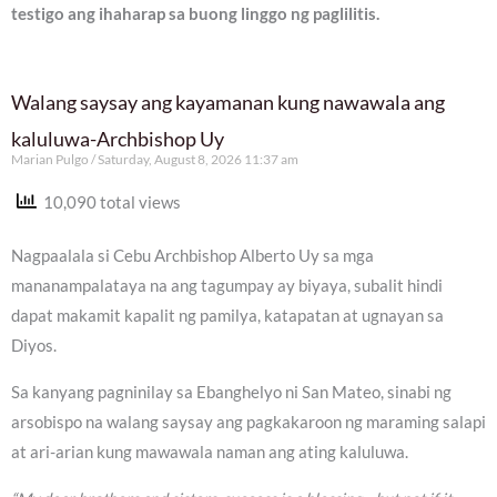
testigo ang ihaharap sa buong linggo ng paglilitis.
Walang saysay ang kayamanan kung nawawala ang
kaluluwa-Archbishop Uy
Marian Pulgo
Saturday, August 8, 2026 11:37 am
10,090 total views
Nagpaalala si Cebu Archbishop Alberto Uy sa mga
mananampalataya na ang tagumpay ay biyaya, subalit hindi
dapat makamit kapalit ng pamilya, katapatan at ugnayan sa
Diyos.
Sa kanyang pagninilay sa Ebanghelyo ni San Mateo, sinabi ng
arsobispo na walang saysay ang pagkakaroon ng maraming salapi
at ari-arian kung mawawala naman ang ating kaluluwa.