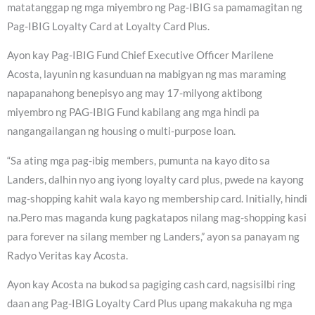
matatanggap ng mga miyembro ng Pag-IBIG sa pamamagitan ng
Pag-IBIG Loyalty Card at Loyalty Card Plus.
Ayon kay Pag-IBIG Fund Chief Executive Officer Marilene
Acosta, layunin ng kasunduan na mabigyan ng mas maraming
napapanahong benepisyo ang may 17-milyong aktibong
miyembro ng PAG-IBIG Fund kabilang ang mga hindi pa
nangangailangan ng housing o multi-purpose loan.
“Sa ating mga pag-ibig members, pumunta na kayo dito sa
Landers, dalhin nyo ang iyong loyalty card plus, pwede na kayong
mag-shopping kahit wala kayo ng membership card. Initially, hindi
na.Pero mas maganda kung pagkatapos nilang mag-shopping kasi
para forever na silang member ng Landers,” ayon sa panayam ng
Radyo Veritas kay Acosta.
Ayon kay Acosta na bukod sa pagiging cash card, nagsisilbi ring
daan ang Pag-IBIG Loyalty Card Plus upang makakuha ng mga