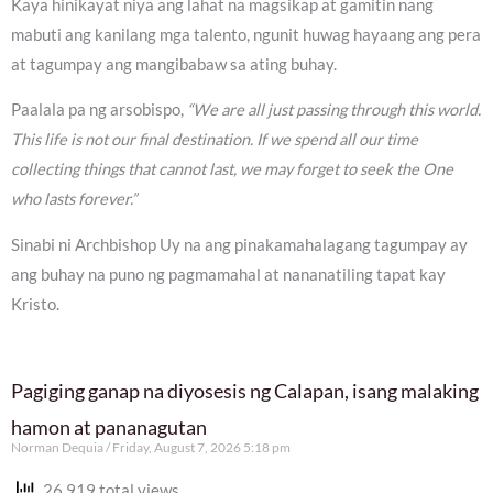
Kaya hinikayat niya ang lahat na magsikap at gamitin nang
mabuti ang kanilang mga talento, ngunit huwag hayaang ang pera
at tagumpay ang mangibabaw sa ating buhay.
Paalala pa ng arsobispo,
“We are all just passing through this world.
This life is not our final destination. If we spend all our time
collecting things that cannot last, we may forget to seek the One
who lasts forever.”
Sinabi ni Archbishop Uy na ang pinakamahalagang tagumpay ay
ang buhay na puno ng pagmamahal at nananatiling tapat kay
Kristo.
Pagiging ganap na diyosesis ng Calapan, isang malaking
hamon at pananagutan
Norman Dequia
Friday, August 7, 2026 5:18 pm
26,919 total views