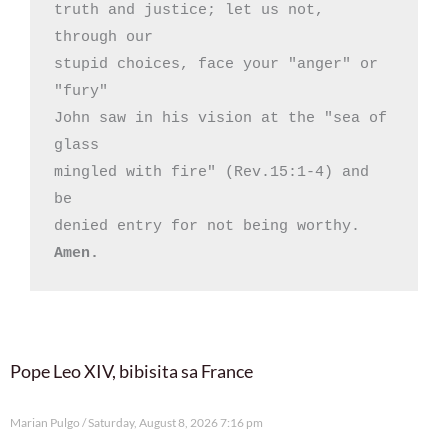
truth and justice; let us not, 
through our 

stupid choices, face your "anger" or 
"fury"

John saw in his vision at the "sea of 
glass

mingled with fire" (Rev.15:1-4) and 
be 

denied entry for not being worthy. 
Amen.
Pope Leo XIV, bibisita sa France
Marian Pulgo
Saturday, August 8, 2026 7:16 pm