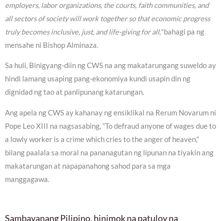
employers, labor organizations, the courts, faith communities, and
all sectors of society will work together so that economic progress
truly becomes inclusive, just, and life-giving for all,”
bahagi pa ng
mensahe ni Bishop Alminaza.
Sa huli, Binigyang-diin ng CWS na ang makatarungang suweldo ay
hindi lamang usaping pang-ekonomiya kundi usapin din ng
dignidad ng tao at panlipunang katarungan.
Ang apela ng CWS ay kahanay ng ensiklikal na Rerum Novarum ni
Pope Leo XIII na nagsasabing, “To defraud anyone of wages due to
a lowly worker is a crime which cries to the anger of heaven,”
bilang paalala sa moral na pananagutan ng lipunan na tiyakin ang
makatarungan at napapanahong sahod para sa mga
manggagawa.
Sambayanang Pilipino, hinimok na patuloy na