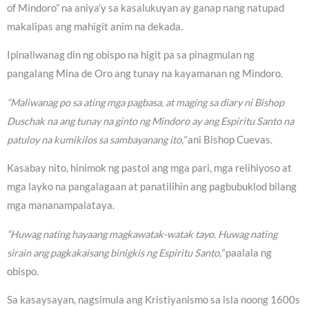
of Mindoro” na aniya’y sa kasalukuyan ay ganap nang natupad
makalipas ang mahigit anim na dekada.
Ipinaliwanag din ng obispo na higit pa sa pinagmulan ng
pangalang Mina de Oro ang tunay na kayamanan ng Mindoro.
“Maliwanag po sa ating mga pagbasa, at maging sa diary ni Bishop
Duschak na ang tunay na ginto ng Mindoro ay ang Espiritu Santo na
patuloy na kumikilos sa sambayanang ito,”
ani Bishop Cuevas.
Kasabay nito, hinimok ng pastol ang mga pari, mga relihiyoso at
mga layko na pangalagaan at panatilihin ang pagbubuklod bilang
mga mananampalataya.
“Huwag nating hayaang magkawatak-watak tayo. Huwag nating
sirain ang pagkakaisang binigkis ng Espiritu Santo,”
paalala ng
obispo.
Sa kasaysayan, nagsimula ang Kristiyanismo sa isla noong 1600s