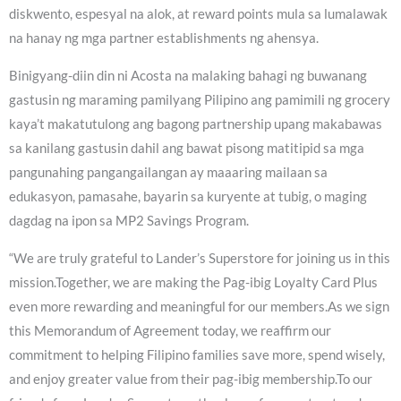
diskwento, espesyal na alok, at reward points mula sa lumalawak
na hanay ng mga partner establishments ng ahensya.
Binigyang-diin din ni Acosta na malaking bahagi ng buwanang
gastusin ng maraming pamilyang Pilipino ang pamimili ng grocery
kaya’t makatutulong ang bagong partnership upang makabawas
sa kanilang gastusin dahil ang bawat pisong matitipid sa mga
pangunahing pangangailangan ay maaaring mailaan sa
edukasyon, pamasahe, bayarin sa kuryente at tubig, o maging
dagdag na ipon sa MP2 Savings Program.
“We are truly grateful to Lander’s Superstore for joining us in this
mission.Together, we are making the Pag-ibig Loyalty Card Plus
even more rewarding and meaningful for our members.As we sign
this Memorandum of Agreement today, we reaffirm our
commitment to helping Filipino families save more, spend wisely,
and enjoy greater value from their pag-ibig membership.To our