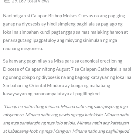
29,167 total views
Nanindigan si Calapan Bishop Moises Cuevas na ang pagiging
ganap na diyosesis ay hindi simpleng pagkilala sa paglago ng
lokal na simbahan kundi pagtanggap sa mas malaking hamon at
pananagutang ipagpatuloy ang misyong sinimulan ng mga
naunang misyonero.
Sa kanyang pagninilay sa Misa para sa canonical erection ng
Diocese of Calapan nitong August 7 sa Calapan Cathedral, sinabi
ng unang obispo ng diyosesis na ang bagong katayuan ng lokal na
Simbahan ng Oriental Mindoro ay bunga ng mahabang
kasaysayan ng pananampalataya at paglilingkod.
“Ganap na natin itong minana. Minana natin ang sakripisyo ng mga
misyonero. Minana natin ang pawis ng mga katekista. Minana natin
ang mga panalangin ng mga lolo at lola. Minana natin ang katatagan
at kababaang-loob ng mga Mangyan. Minana natin ang paglilingkod