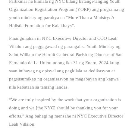
Partikular na kinilala ng NYC bilang katangi-tanging Youth
Organization Registration Program (YORP) ang programa ng
youth ministry ng parokya na “More Than a Ministry: A
Holistic Formation for Kalakbays”.
Pinangunahan ni NYC Executive Director and COO Leah
Villalon ang paggagawad ng parangal sa Youth Ministry ng
Saint William the Hermit Cathedral Parish ng Diocese of San
Fernando de La Union noong ika-31 ng Enero, 2024 kung
saan inihayag ng opisyal ang pagkilala sa dedikasyon at
pagsusumikap ng organisasyon na magabayan ang kapwa
nila kabataan sa tamang landas.
“We are truly inspired by the work that your organization is
doing and we [the NYC] should be thanking you for your
efforts,” Ang bahagi ng mensahe ni NYC Executive Director
Leah Villalon.