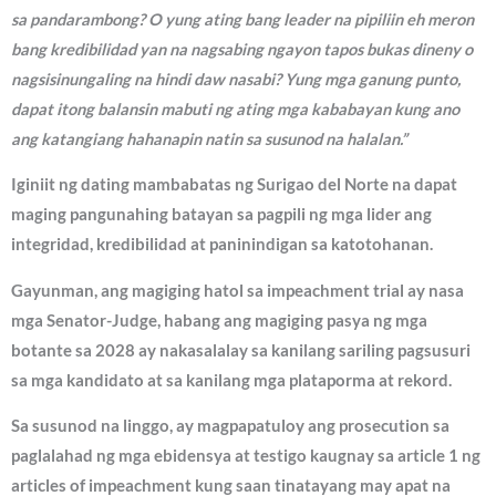
sa pandarambong? O yung ating bang leader na pipiliin eh meron
bang kredibilidad yan na nagsabing ngayon tapos bukas dineny o
nagsisinungaling na hindi daw nasabi? Yung mga ganung punto,
dapat itong balansin mabuti ng ating mga kababayan kung ano
ang katangiang hahanapin natin sa susunod na halalan.”
Iginiit ng dating mambabatas ng Surigao del Norte na dapat
maging pangunahing batayan sa pagpili ng mga lider ang
integridad, kredibilidad at paninindigan sa katotohanan.
Gayunman, ang magiging hatol sa impeachment trial ay nasa
mga Senator-Judge, habang ang magiging pasya ng mga
botante sa 2028 ay nakasalalay sa kanilang sariling pagsusuri
sa mga kandidato at sa kanilang mga plataporma at rekord.
Sa susunod na linggo, ay magpapatuloy ang prosecution sa
paglalahad ng mga ebidensya at testigo kaugnay sa article 1 ng
articles of impeachment kung saan tinatayang may apat na