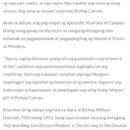
ng mga pari, madre, at mga layko. Mga kapatid, ang mana ay isang
misyon. Ang mina ay misyon,”
ayon kay Bishop Cuevas.
Ayon sa obispo, ang pag-angat ng Apostolic Vicariate of Calapan
bilang isang ganap na diyosesis ay nangangahulugang mas
malawak na pagpapalawak at pagpapaigting ng misyon ni Kristo
sa Mindoro.
“Tayo ay naging diyosesis upang lalo pang palawakin ang misyon ni
Kristo—palalimin ang pananampalataya; paglingkuran ang
mahihirap; ihain ang kabataan; samahan ang mga Mangyan;
ipagtanggol ang dignidad ng bawat tao at ng pamilya; itaguyod ang
katarungan at kapayapaan; at pangalagaan ang ating iisang tahanan,”
giit ni Bishop Cuevas.
Sinariwa rin ng obispo ang tala sa diary ni Bishop William
Duschak, SVD noong 1962, kung saan isinulat niya ang katagang
“Auf dem Weg zum Bistum Mindoro” o “On the way to the Diocese