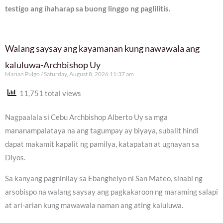
testigo ang ihaharap sa buong linggo ng paglilitis.
Walang saysay ang kayamanan kung nawawala ang
kaluluwa-Archbishop Uy
Marian Pulgo
Saturday, August 8, 2026 11:37 am
11,751 total views
Nagpaalala si Cebu Archbishop Alberto Uy sa mga
mananampalataya na ang tagumpay ay biyaya, subalit hindi
dapat makamit kapalit ng pamilya, katapatan at ugnayan sa
Diyos.
Sa kanyang pagninilay sa Ebanghelyo ni San Mateo, sinabi ng
arsobispo na walang saysay ang pagkakaroon ng maraming salapi
at ari-arian kung mawawala naman ang ating kaluluwa.