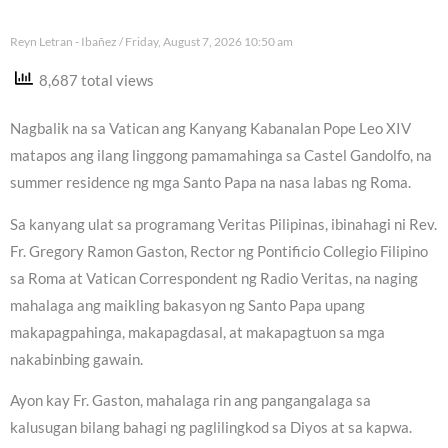
Reyn Letran - Ibañez
Friday, August 7, 2026 10:50 am
8,687 total views
Nagbalik na sa Vatican ang Kanyang Kabanalan Pope Leo XIV
matapos ang ilang linggong pamamahinga sa Castel Gandolfo, na
summer residence ng mga Santo Papa na nasa labas ng Roma.
Sa kanyang ulat sa programang Veritas Pilipinas, ibinahagi ni Rev.
Fr. Gregory Ramon Gaston, Rector ng Pontificio Collegio Filipino
sa Roma at Vatican Correspondent ng Radio Veritas, na naging
mahalaga ang maikling bakasyon ng Santo Papa upang
makapagpahinga, makapagdasal, at makapagtuon sa mga
nakabinbing gawain.
Ayon kay Fr. Gaston, mahalaga rin ang pangangalaga sa
kalusugan bilang bahagi ng paglilingkod sa Diyos at sa kapwa.