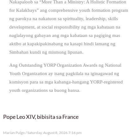
Nakapaloob sa “More Than a Ministry: A Holistic Formation
for Kalakbays” ang comprehensive youth formation program
ng parokya na nakatuon sa spirituality, leadership, skills
development, at social responsibility ng mga kabataan na
naglalayong gabayan ang mga kabataan sa pagiging mas
aktibo at kapakipakinabang na kasapi hindi lamang ng
Simbahan kundi ng mismong lipunan.
Ang Outstanding YORP Organization Awards ng National
Youth Organization ay isang pagkilala na iginagawad ng
komisyon para sa mga kahanga-hangang YORP-registered
youth organizations sa buong bansa.
Pope Leo XIV, bibisita sa France
Marian Pulgo
Saturday, August 8, 2026 7:16 pm