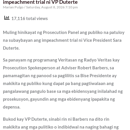
impeachment trial ni VP Duterte
Marian Pulgo
Saturday, August 8, 2026 7:10 pm
17,116 total views
Muling hinikayat ng Prosecution Panel ang publiko na patuloy
na subaybayan ang impeachment trial ni Vice President Sara
Duterte.
Sa panayam ng programang Veritasan ng Radyo Veritas kay
Prosecution Spokesperson at Adviser Robert Barbers, sa
pamamagitan ng panood sa paglilitis sa Bise Presidente ay
makikita ng publiko kung dapat pa bang pagtiwalaan ang
pangalawang pangulo base sa mga ebidensyang inilalahad ng
prosekusyon, gayundin ang mga ebidenyang ipapakita ng
depensa.
Bukod kay VP Duterte, sinabi rin ni Barbers na dito rin
makikita ang mga pulitiko o indibidwal na naging bahagi ng