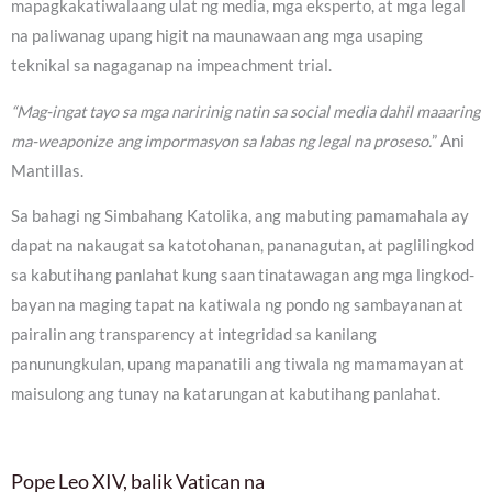
mapagkakatiwalaang ulat ng media, mga eksperto, at mga legal
na paliwanag upang higit na maunawaan ang mga usaping
teknikal sa nagaganap na impeachment trial.
“Mag-ingat tayo sa mga naririnig natin sa social media dahil maaaring
ma-weaponize ang impormasyon sa labas ng legal na proseso.
” Ani
Mantillas.
Sa bahagi ng Simbahang Katolika, ang mabuting pamamahala ay
dapat na nakaugat sa katotohanan, pananagutan, at paglilingkod
sa kabutihang panlahat kung saan tinatawagan ang mga lingkod-
bayan na maging tapat na katiwala ng pondo ng sambayanan at
pairalin ang transparency at integridad sa kanilang
panunungkulan, upang mapanatili ang tiwala ng mamamayan at
maisulong ang tunay na katarungan at kabutihang panlahat.
Pope Leo XIV, balik Vatican na