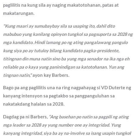
paglilitis na kung sila ay naging makatotohanan, patas at
makatarungan.
“Kung maari ay sumubaybay sila sa usaping ito, dahil dito
mabubuo yung kanilang opinyon tungkol sa pagsuporta sa 2028 ng
mga kandidato. Hindi lamang po ng ating pangalawang pangulo
kung siya po ay tutuloy bilang kandidato pagka-presidente,
titingnan din muna natin sino ba yung mga senador na ika nga eh
reliable pa o kaya yung paninindigan sa katotohanan. Yun ang
tingnan natin,”
ayon kay Barbers.
Bago pa ang paglilitis una na ring nagpahayag si VD Duterte ng
kanyang intensyon sa pagtakbo sa pangpanguluhan sa
nakatakdang halalan sa 2028.
Dagdag pa ni Barbers,
“Ang basehan po natin sa pagpili ng ating
mga leader sa 2028 ay yung number one ay integridad. Yung
kanyang integridad, siya ba ay na-involve sa isang usapin tungkol