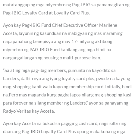
matatanggap ng mga miyembro ng Pag-IBIG sa pamamagitan ng
Pag-IBIG Loyalty Card at Loyalty Card Plus.
Ayon kay Pag-IBIG Fund Chief Executive Officer Marilene
Acosta, layunin ng kasunduan na mabigyan ng mas maraming
napapanahong benepisyo ang may 17-milyong aktibong
miyembro ng PAG-IBIG Fund kabilang ang mga hindi pa
nangangailangan ng housing o multi-purpose loan.
“Sa ating mga pag-ibig members, pumunta na kayo dito sa
Landers, dalhin nyo ang iyong loyalty card plus, pwede na kayong
mag-shopping kahit wala kayo ng membership card. Initially, hindi
na.Pero mas maganda kung pagkatapos nilang mag-shopping kasi
para forever na silang member ng Landers,” ayon sa panayam ng
Radyo Veritas kay Acosta.
Ayon kay Acosta na bukod sa pagiging cash card, nagsisilbi ring
daan ang Pag-IBIG Loyalty Card Plus upang makakuha ng mga