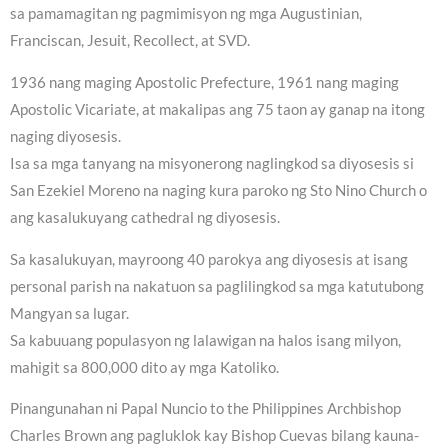
sa pamamagitan ng pagmimisyon ng mga Augustinian,
Franciscan, Jesuit, Recollect, at SVD.
1936 nang maging Apostolic Prefecture, 1961 nang maging
Apostolic Vicariate, at makalipas ang 75 taon ay ganap na itong
naging diyosesis.
Isa sa mga tanyang na misyonerong naglingkod sa diyosesis si
San Ezekiel Moreno na naging kura paroko ng Sto Nino Church o
ang kasalukuyang cathedral ng diyosesis.
Sa kasalukuyan, mayroong 40 parokya ang diyosesis at isang
personal parish na nakatuon sa paglilingkod sa mga katutubong
Mangyan sa lugar.
Sa kabuuang populasyon ng lalawigan na halos isang milyon,
mahigit sa 800,000 dito ay mga Katoliko.
Pinangunahan ni Papal Nuncio to the Philippines Archbishop
Charles Brown ang pagluklok kay Bishop Cuevas bilang kauna-