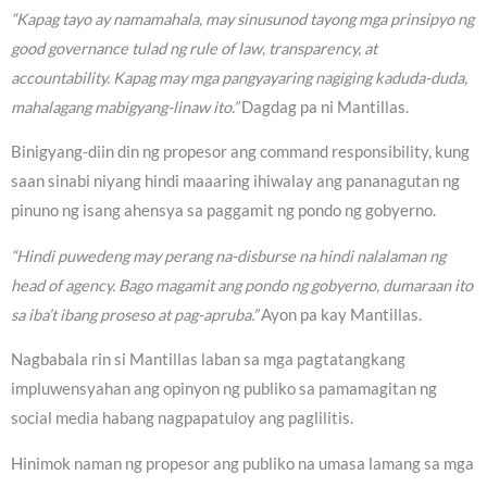
“Kapag tayo ay namamahala, may sinusunod tayong mga prinsipyo ng
good governance tulad ng rule of law, transparency, at
accountability. Kapag may mga pangyayaring nagiging kaduda-duda,
mahalagang mabigyang-linaw ito.”
Dagdag pa ni Mantillas.
Binigyang-diin din ng propesor ang command responsibility, kung
saan sinabi niyang hindi maaaring ihiwalay ang pananagutan ng
pinuno ng isang ahensya sa paggamit ng pondo ng gobyerno.
“Hindi puwedeng may perang na-disburse na hindi nalalaman ng
head of agency. Bago magamit ang pondo ng gobyerno, dumaraan ito
sa iba’t ibang proseso at pag-apruba.”
Ayon pa kay Mantillas.
Nagbabala rin si Mantillas laban sa mga pagtatangkang
impluwensyahan ang opinyon ng publiko sa pamamagitan ng
social media habang nagpapatuloy ang paglilitis.
Hinimok naman ng propesor ang publiko na umasa lamang sa mga