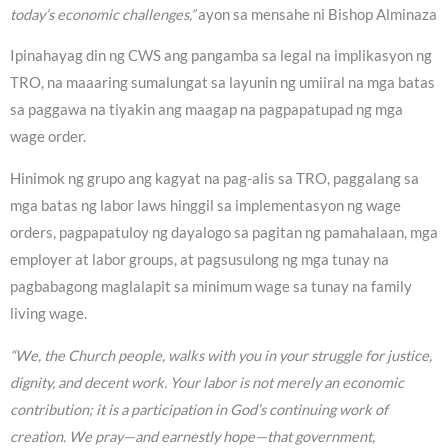
today’s economic challenges,”
ayon sa mensahe ni Bishop Alminaza
Ipinahayag din ng CWS ang pangamba sa legal na implikasyon ng
TRO, na maaaring sumalungat sa layunin ng umiiral na mga batas
sa paggawa na tiyakin ang maagap na pagpapatupad ng mga
wage order.
Hinimok ng grupo ang kagyat na pag-alis sa TRO, paggalang sa
mga batas ng labor laws hinggil sa implementasyon ng wage
orders, pagpapatuloy ng dayalogo sa pagitan ng pamahalaan, mga
employer at labor groups, at pagsusulong ng mga tunay na
pagbabagong maglalapit sa minimum wage sa tunay na family
living wage.
“We, the Church people, walks with you in your struggle for justice,
dignity, and decent work. Your labor is not merely an economic
contribution; it is a participation in God’s continuing work of
creation. We pray—and earnestly hope—that government,