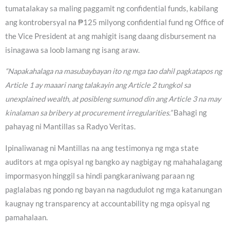
tumatalakay sa maling paggamit ng confidential funds, kabilang
ang kontrobersyal na ₱125 milyong confidential fund ng Office of
the Vice President at ang mahigit isang daang disbursement na
isinagawa sa loob lamang ng isang araw.
“Napakahalaga na masubaybayan ito ng mga tao dahil pagkatapos ng
Article 1 ay maaari nang talakayin ang Article 2 tungkol sa
unexplained wealth, at posibleng sumunod din ang Article 3 na may
kinalaman sa bribery at procurement irregularities.”
Bahagi ng
pahayag ni Mantillas sa Radyo Veritas.
Ipinaliwanag ni Mantillas na ang testimonya ng mga state
auditors at mga opisyal ng bangko ay nagbigay ng mahahalagang
impormasyon hinggil sa hindi pangkaraniwang paraan ng
paglalabas ng pondo ng bayan na nagdudulot ng mga katanungan
kaugnay ng transparency at accountability ng mga opisyal ng
pamahalaan.