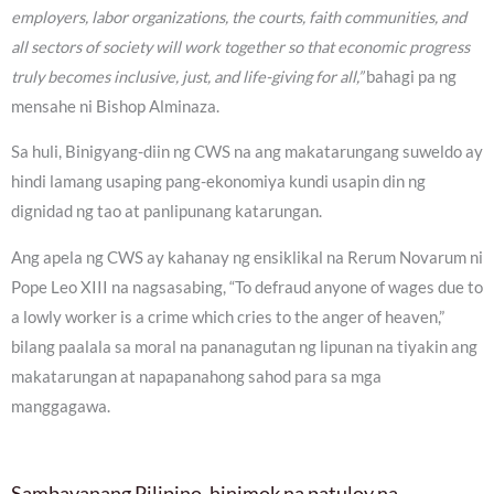
employers, labor organizations, the courts, faith communities, and
all sectors of society will work together so that economic progress
truly becomes inclusive, just, and life-giving for all,”
bahagi pa ng
mensahe ni Bishop Alminaza.
Sa huli, Binigyang-diin ng CWS na ang makatarungang suweldo ay
hindi lamang usaping pang-ekonomiya kundi usapin din ng
dignidad ng tao at panlipunang katarungan.
Ang apela ng CWS ay kahanay ng ensiklikal na Rerum Novarum ni
Pope Leo XIII na nagsasabing, “To defraud anyone of wages due to
a lowly worker is a crime which cries to the anger of heaven,”
bilang paalala sa moral na pananagutan ng lipunan na tiyakin ang
makatarungan at napapanahong sahod para sa mga
manggagawa.
Sambayanang Pilipino, hinimok na patuloy na