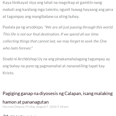
Kaya hinikayat niya ang lahat na magsikap at gamitin nang
mabuti ang kanilang mga talento, ngunit huwag hayaang ang pera
at tagumpay ang mangibabaw sa ating buhay.
Paalala pa ng arsobispo,
“We are all just passing through this world.
This life is not our final destination. If we spend all our time
collecting things that cannot last, we may forget to seek the One
who lasts forever.”
Sinabi ni Archbishop Uy na ang pinakamahalagang tagumpay ay
ang buhay na puno ng pagmamahal at nananatiling tapat kay
Kristo.
Pagiging ganap na diyosesis ng Calapan, isang malaking
hamon at pananagutan
Norman Dequia
Friday, August 7, 2026 5:18 pm