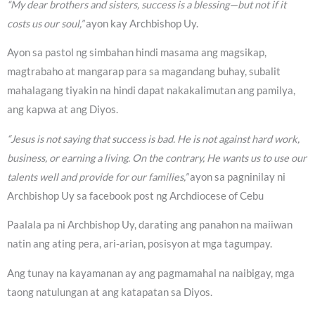
“My dear brothers and sisters, success is a blessing—but not if it
costs us our soul,”
ayon kay Archbishop Uy.
Ayon sa pastol ng simbahan hindi masama ang magsikap,
magtrabaho at mangarap para sa magandang buhay, subalit
mahalagang tiyakin na hindi dapat nakakalimutan ang pamilya,
ang kapwa at ang Diyos.
“Jesus is not saying that success is bad. He is not against hard work,
business, or earning a living. On the contrary, He wants us to use our
talents well and provide for our families,”
ayon sa pagninilay ni
Archbishop Uy sa facebook post ng Archdiocese of Cebu
Paalala pa ni Archbishop Uy, darating ang panahon na maiiwan
natin ang ating pera, ari-arian, posisyon at mga tagumpay.
Ang tunay na kayamanan ay ang pagmamahal na naibigay, mga
taong natulungan at ang katapatan sa Diyos.