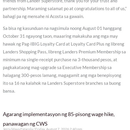
friends from Lander Superstore, thank you for your trust and
partnership. Maraming salamat po at congratulations to all of us,”
bahagi pa ng mensahe ni Acosta sa gawain.
Sa bisa ng kasunduan na nagsimula noong August 01 hanggang
October 31 ngayong taon, maaaring makakuha ang mga may
hawak ng Pag-IBIG Loyalty Card at Loyalty Card Plus ng libreng
Landers Shopping Pass, libreng Landers Premium Membership sa
minimum na single-receipt purchase na 3-thousand pesos, at
pagkakataong mag-upgrade sa Executive Membership sa
halagang 300-pesos lamang, magagamit ang mga benepisyong
ito sa 16 na kalahok na Landers Superstore branches sa buong
bansa.
Agarang implementasyon ng 85-pisong wage hike,
panawagan ng CWS
Jerry Maya Figarola
Friday, August 7, 2026 2:40 pm