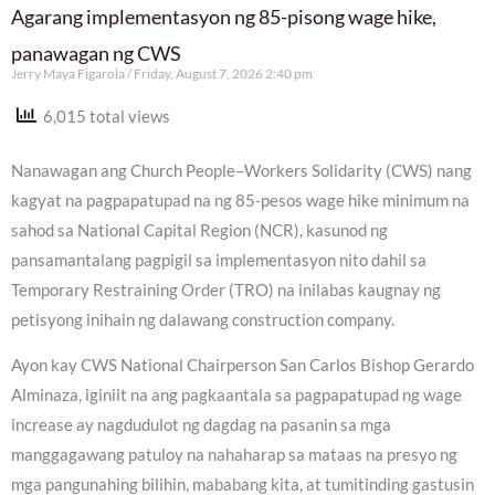
Agarang implementasyon ng 85-pisong wage hike,
panawagan ng CWS
Jerry Maya Figarola
Friday, August 7, 2026 2:40 pm
6,015 total views
Nanawagan ang Church People–Workers Solidarity (CWS) nang
kagyat na pagpapatupad na ng 85-pesos wage hike minimum na
sahod sa National Capital Region (NCR), kasunod ng
pansamantalang pagpigil sa implementasyon nito dahil sa
Temporary Restraining Order (TRO) na inilabas kaugnay ng
petisyong inihain ng dalawang construction company.
Ayon kay CWS National Chairperson San Carlos Bishop Gerardo
Alminaza, iginiit na ang pagkaantala sa pagpapatupad ng wage
increase ay nagdudulot ng dagdag na pasanin sa mga
manggagawang patuloy na nahaharap sa mataas na presyo ng
mga pangunahing bilihin, mababang kita, at tumitinding gastusin