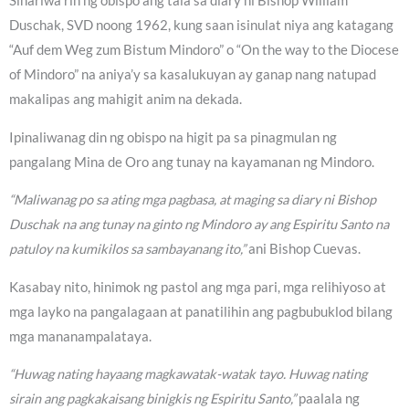
Sinariwa rin ng obispo ang tala sa diary ni Bishop William
Duschak, SVD noong 1962, kung saan isinulat niya ang katagang
“Auf dem Weg zum Bistum Mindoro” o “On the way to the Diocese
of Mindoro” na aniya’y sa kasalukuyan ay ganap nang natupad
makalipas ang mahigit anim na dekada.
Ipinaliwanag din ng obispo na higit pa sa pinagmulan ng
pangalang Mina de Oro ang tunay na kayamanan ng Mindoro.
“Maliwanag po sa ating mga pagbasa, at maging sa diary ni Bishop
Duschak na ang tunay na ginto ng Mindoro ay ang Espiritu Santo na
patuloy na kumikilos sa sambayanang ito,”
ani Bishop Cuevas.
Kasabay nito, hinimok ng pastol ang mga pari, mga relihiyoso at
mga layko na pangalagaan at panatilihin ang pagbubuklod bilang
mga mananampalataya.
“Huwag nating hayaang magkawatak-watak tayo. Huwag nating
sirain ang pagkakaisang binigkis ng Espiritu Santo,”
paalala ng