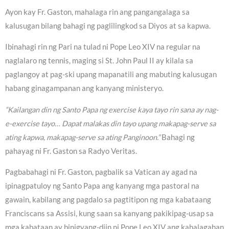
Ayon kay Fr. Gaston, mahalaga rin ang pangangalaga sa
kalusugan bilang bahagi ng paglilingkod sa Diyos at sa kapwa.
Ibinahagi rin ng Pari na tulad ni Pope Leo XIV na regular na
naglalaro ng tennis, maging si St. John Paul II ay kilala sa
paglangoy at pag-ski upang mapanatili ang mabuting kalusugan
habang ginagampanan ang kanyang ministeryo.
“Kailangan din ng Santo Papa ng exercise kaya tayo rin sana ay nag-
e-exercise tayo… Dapat malakas din tayo upang makapag-serve sa
ating kapwa, makapag-serve sa ating Panginoon.”
Bahagi ng
pahayag ni Fr. Gaston sa Radyo Veritas.
Pagbabahagi ni Fr. Gaston, pagbalik sa Vatican ay agad na
ipinagpatuloy ng Santo Papa ang kanyang mga pastoral na
gawain, kabilang ang pagdalo sa pagtitipon ng mga kabataang
Franciscans sa Assisi, kung saan sa kanyang pakikipag-usap sa
mga kabataan ay binigyang-diin ni Pope Leo XIV ang kahalagahan