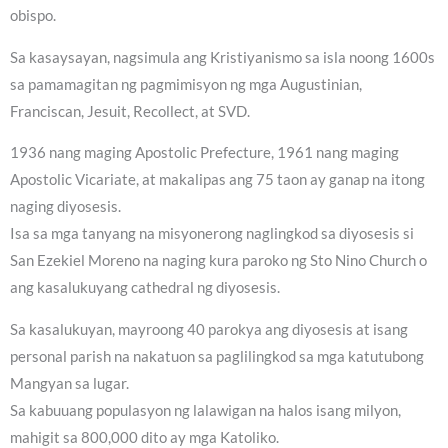
obispo.
Sa kasaysayan, nagsimula ang Kristiyanismo sa isla noong 1600s
sa pamamagitan ng pagmimisyon ng mga Augustinian,
Franciscan, Jesuit, Recollect, at SVD.
1936 nang maging Apostolic Prefecture, 1961 nang maging
Apostolic Vicariate, at makalipas ang 75 taon ay ganap na itong
naging diyosesis.
Isa sa mga tanyang na misyonerong naglingkod sa diyosesis si
San Ezekiel Moreno na naging kura paroko ng Sto Nino Church o
ang kasalukuyang cathedral ng diyosesis.
Sa kasalukuyan, mayroong 40 parokya ang diyosesis at isang
personal parish na nakatuon sa paglilingkod sa mga katutubong
Mangyan sa lugar.
Sa kabuuang populasyon ng lalawigan na halos isang milyon,
mahigit sa 800,000 dito ay mga Katoliko.