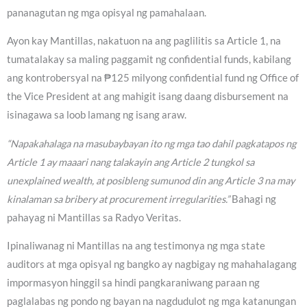
pananagutan ng mga opisyal ng pamahalaan.
Ayon kay Mantillas, nakatuon na ang paglilitis sa Article 1, na
tumatalakay sa maling paggamit ng confidential funds, kabilang
ang kontrobersyal na ₱125 milyong confidential fund ng Office of
the Vice President at ang mahigit isang daang disbursement na
isinagawa sa loob lamang ng isang araw.
“Napakahalaga na masubaybayan ito ng mga tao dahil pagkatapos ng
Article 1 ay maaari nang talakayin ang Article 2 tungkol sa
unexplained wealth, at posibleng sumunod din ang Article 3 na may
kinalaman sa bribery at procurement irregularities.”
Bahagi ng
pahayag ni Mantillas sa Radyo Veritas.
Ipinaliwanag ni Mantillas na ang testimonya ng mga state
auditors at mga opisyal ng bangko ay nagbigay ng mahahalagang
impormasyon hinggil sa hindi pangkaraniwang paraan ng
paglalabas ng pondo ng bayan na nagdudulot ng mga katanungan