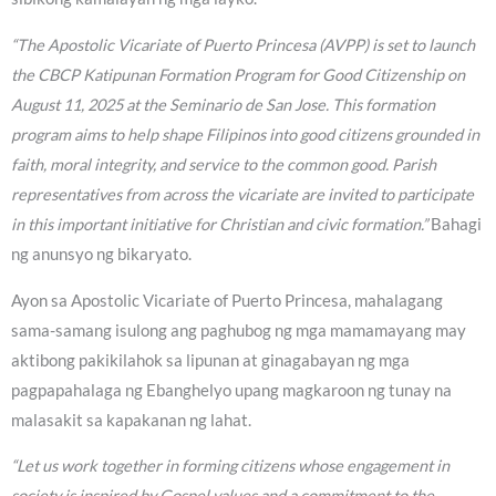
“The Apostolic Vicariate of Puerto Princesa (AVPP) is set to launch
the CBCP Katipunan Formation Program for Good Citizenship on
August 11, 2025 at the Seminario de San Jose. This formation
program aims to help shape Filipinos into good citizens grounded in
faith, moral integrity, and service to the common good. Parish
representatives from across the vicariate are invited to participate
in this important initiative for Christian and civic formation.”
Bahagi
ng anunsyo ng bikaryato.
Ayon sa Apostolic Vicariate of Puerto Princesa, mahalagang
sama-samang isulong ang paghubog ng mga mamamayang may
aktibong pakikilahok sa lipunan at ginagabayan ng mga
pagpapahalaga ng Ebanghelyo upang magkaroon ng tunay na
malasakit sa kapakanan ng lahat.
“Let us work together in forming citizens whose engagement in
society is inspired by Gospel values and a commitment to the