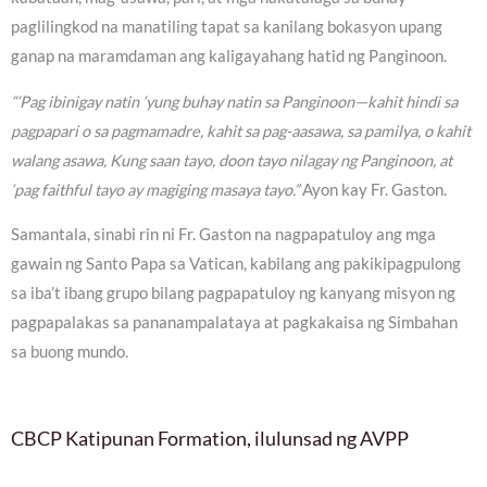
paglilingkod na manatiling tapat sa kanilang bokasyon upang
ganap na maramdaman ang kaligayahang hatid ng Panginoon.
“‘Pag ibinigay natin ‘yung buhay natin sa Panginoon—kahit hindi sa
pagpapari o sa pagmamadre, kahit sa pag-aasawa, sa pamilya, o kahit
walang asawa, Kung saan tayo, doon tayo nilagay ng Panginoon, at
‘pag faithful tayo ay magiging masaya tayo.”
Ayon kay Fr. Gaston.
Samantala, sinabi rin ni Fr. Gaston na nagpapatuloy ang mga
gawain ng Santo Papa sa Vatican, kabilang ang pakikipagpulong
sa iba’t ibang grupo bilang pagpapatuloy ng kanyang misyon ng
pagpapalakas sa pananampalataya at pagkakaisa ng Simbahan
sa buong mundo.
CBCP Katipunan Formation, ilulunsad ng AVPP