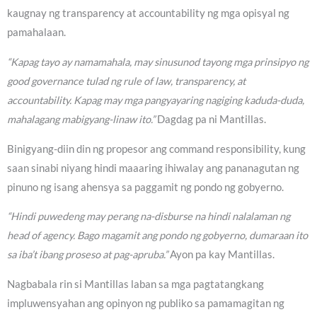
kaugnay ng transparency at accountability ng mga opisyal ng
pamahalaan.
“Kapag tayo ay namamahala, may sinusunod tayong mga prinsipyo ng
good governance tulad ng rule of law, transparency, at
accountability. Kapag may mga pangyayaring nagiging kaduda-duda,
mahalagang mabigyang-linaw ito.”
Dagdag pa ni Mantillas.
Binigyang-diin din ng propesor ang command responsibility, kung
saan sinabi niyang hindi maaaring ihiwalay ang pananagutan ng
pinuno ng isang ahensya sa paggamit ng pondo ng gobyerno.
“Hindi puwedeng may perang na-disburse na hindi nalalaman ng
head of agency. Bago magamit ang pondo ng gobyerno, dumaraan ito
sa iba’t ibang proseso at pag-apruba.”
Ayon pa kay Mantillas.
Nagbabala rin si Mantillas laban sa mga pagtatangkang
impluwensyahan ang opinyon ng publiko sa pamamagitan ng