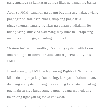
pangangalaga sa kalikasan at mga likas na yaman ng bansa.
Ayon sa PMPI, panahon na upang baguhin ang nakagawiang
pagtingin sa kalikasan bilang simpleng pag-aari o
pinagkukunan lamang ng likas na yaman at kilalanin ito
bilang isang buhay na sistemang may likas na karapatang
mabuhay, huminga, at muling umunlad.
“Nature isn’t a commodity; it’s a living system with its own
inherent right to thrive, breathe, and regenerate,” ayon sa
PMPI.
Ipinaliwanag ng PMPI na layunin ng Rights of Nature na
kilalanin ang mga kagubatan, ilog, karagatan, kabundukan, at
iba pang ecosystem bilang may sariling karapatan, tulad ng
pagkilala sa mga karapatang pantao, upang matiyak ang
balanseng ugnayan ng tao at kalikasan.
Binigyang-diin din ng organisasyon na mahalaga ang