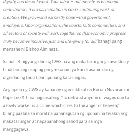
dignity, and decent work. Your labor is not merely an economic
contribution; it is a participation in God’s continuing work of
creation. We pray—and earnestly hope—that government,
employers, labor organizations, the courts, faith communities, and
all sectors of society will work together so that economic progress
truly becomes inclusive, just, and life-giving for all,”
bahagi pa ng
mensahe ni Bishop Alminaza.
Sa huli, Binigyang-diin ng CWS na ang makatarungang suweldo ay
hindi lamang usaping pang-ekonomiya kundi usapin din ng
dignidad ng tao at panlipunang katarungan.
Ang apela ng CWS ay kahanay ng ensiklikal na Rerum Novarum ni
Pope Leo XIII na nagsasabing, “To defraud anyone of wages due to
a lowly worker is a crime which cries to the anger of heaven,”
bilang paalala sa moral na pananagutan ng lipunan na tiyakin ang
makatarungan at napapanahong sahod para sa mga
manggagawa.