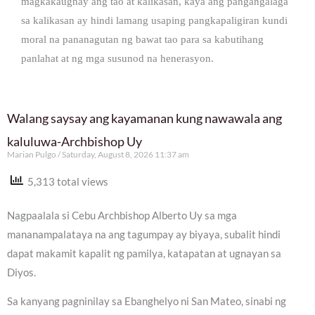
magkakaugnay ang tao at kalikasan, kaya ang pangangalaga
sa kalikasan ay hindi lamang usaping pangkapaligiran kundi
moral na pananagutan ng bawat tao para sa kabutihang
panlahat at ng mga susunod na henerasyon.
Walang saysay ang kayamanan kung nawawala ang
kaluluwa-Archbishop Uy
Marian Pulgo
Saturday, August 8, 2026 11:37 am
5,313 total views
Nagpaalala si Cebu Archbishop Alberto Uy sa mga
mananampalataya na ang tagumpay ay biyaya, subalit hindi
dapat makamit kapalit ng pamilya, katapatan at ugnayan sa
Diyos.
Sa kanyang pagninilay sa Ebanghelyo ni San Mateo, sinabi ng