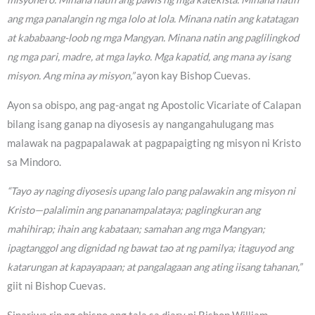
ang mga panalangin ng mga lolo at lola. Minana natin ang katatagan
at kababaang-loob ng mga Mangyan. Minana natin ang paglilingkod
ng mga pari, madre, at mga layko. Mga kapatid, ang mana ay isang
misyon. Ang mina ay misyon,”
ayon kay Bishop Cuevas.
Ayon sa obispo, ang pag-angat ng Apostolic Vicariate of Calapan
bilang isang ganap na diyosesis ay nangangahulugang mas
malawak na pagpapalawak at pagpapaigting ng misyon ni Kristo
sa Mindoro.
“Tayo ay naging diyosesis upang lalo pang palawakin ang misyon ni
Kristo—palalimin ang pananampalataya; paglingkuran ang
mahihirap; ihain ang kabataan; samahan ang mga Mangyan;
ipagtanggol ang dignidad ng bawat tao at ng pamilya; itaguyod ang
katarungan at kapayapaan; at pangalagaan ang ating iisang tahanan,”
giit ni Bishop Cuevas.