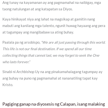
Ang tunay na kayamanan ay ang pagmamahal na naibigay, mga
taong natulungan at ang katapatan sa Diyos.
Kaya hinikayat niya ang lahat na magsikap at gamitin nang
mabuti ang kanilang mga talento, ngunit huwag hayaang ang pera
at tagumpay ang mangibabaw sa ating buhay.
Paalala pa ng arsobispo,
“We are all just passing through this world.
This life is not our final destination. If we spend all our time
collecting things that cannot last, we may forget to seek the One
who lasts forever.”
Sinabi ni Archbishop Uy na ang pinakamahalagang tagumpay ay
ang buhay na puno ng pagmamahal at nananatiling tapat kay
Kristo.
Pagiging ganap na diyosesis ng Calapan, isang malaking