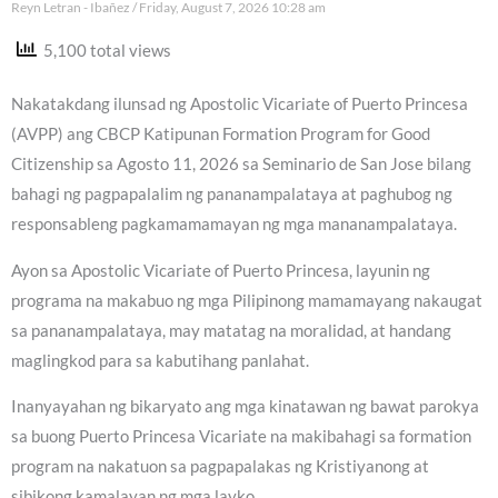
Reyn Letran - Ibañez
Friday, August 7, 2026 10:28 am
5,100 total views
Nakatakdang ilunsad ng Apostolic Vicariate of Puerto Princesa
(AVPP) ang CBCP Katipunan Formation Program for Good
Citizenship sa Agosto 11, 2026 sa Seminario de San Jose bilang
bahagi ng pagpapalalim ng pananampalataya at paghubog ng
responsableng pagkamamamayan ng mga mananampalataya.
Ayon sa Apostolic Vicariate of Puerto Princesa, layunin ng
programa na makabuo ng mga Pilipinong mamamayang nakaugat
sa pananampalataya, may matatag na moralidad, at handang
maglingkod para sa kabutihang panlahat.
Inanyayahan ng bikaryato ang mga kinatawan ng bawat parokya
sa buong Puerto Princesa Vicariate na makibahagi sa formation
program na nakatuon sa pagpapalakas ng Kristiyanong at
sibikong kamalayan ng mga layko.