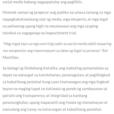
social media habang nagpapatuloy ang paglilitis.
Hinimok naman ng propesor ang publiko na umasa lamang sa mga
mapagkakatiwalaang ulat ng media, mga eksperto, at mga legal
na paliwanag upang higit na maunawaan ang mga usaping
teknikal sa nagaganap na impeachment trial.
“Mag-ingat tayo sa mga naririnig natin sa social media dahil maaaring
ma-weaponize ang impormasyon sa labas ng legal na proseso.
” Ani
Mantillas.
Sa bahagi ng Simbahang Katolika, ang mabuting pamamahala ay
dapat na nakaugat sa katotohanan, pananagutan, at paglilingkod
sa kabutihang panlahat kung saan tinatawagan ang mga lingkod-
bayan na maging tapat na katiwala ng pondo ng sambayanan at
pairalin ang transparency at integridad sa kanilang
panunungkulan, upang mapanatili ang tiwala ng mamamayan at
maisulong ang tunay na katarungan at kabutihang panlahat.