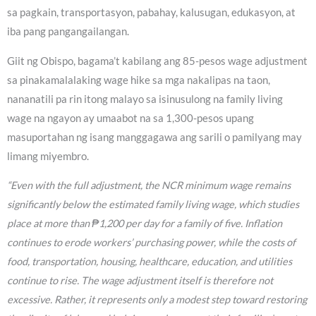
sa pagkain, transportasyon, pabahay, kalusugan, edukasyon, at
iba pang pangangailangan.
Giit ng Obispo, bagama’t kabilang ang 85-pesos wage adjustment
sa pinakamalalaking wage hike sa mga nakalipas na taon,
nananatili pa rin itong malayo sa isinusulong na family living
wage na ngayon ay umaabot na sa 1,300-pesos upang
masuportahan ng isang manggagawa ang sarili o pamilyang may
limang miyembro.
“Even with the full adjustment, the NCR minimum wage remains
significantly below the estimated family living wage, which studies
place at more than ₱1,200 per day for a family of five. Inflation
continues to erode workers’ purchasing power, while the costs of
food, transportation, housing, healthcare, education, and utilities
continue to rise. The wage adjustment itself is therefore not
excessive. Rather, it represents only a modest step toward restoring