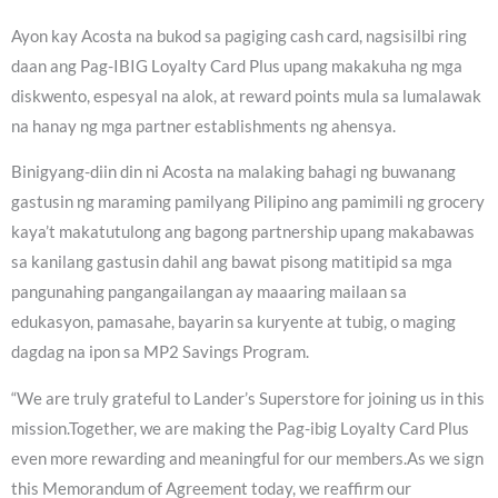
Ayon kay Acosta na bukod sa pagiging cash card, nagsisilbi ring
daan ang Pag-IBIG Loyalty Card Plus upang makakuha ng mga
diskwento, espesyal na alok, at reward points mula sa lumalawak
na hanay ng mga partner establishments ng ahensya.
Binigyang-diin din ni Acosta na malaking bahagi ng buwanang
gastusin ng maraming pamilyang Pilipino ang pamimili ng grocery
kaya’t makatutulong ang bagong partnership upang makabawas
sa kanilang gastusin dahil ang bawat pisong matitipid sa mga
pangunahing pangangailangan ay maaaring mailaan sa
edukasyon, pamasahe, bayarin sa kuryente at tubig, o maging
dagdag na ipon sa MP2 Savings Program.
“We are truly grateful to Lander’s Superstore for joining us in this
mission.Together, we are making the Pag-ibig Loyalty Card Plus
even more rewarding and meaningful for our members.As we sign
this Memorandum of Agreement today, we reaffirm our