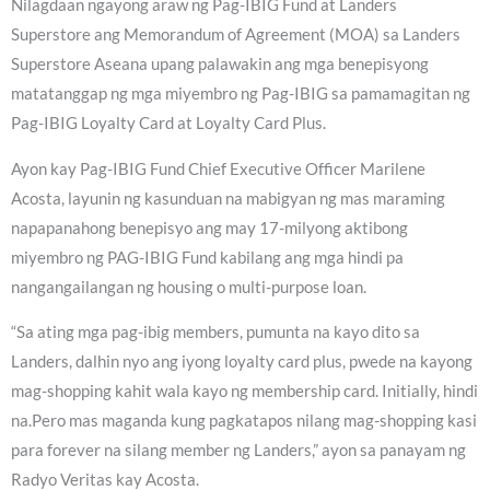
Nilagdaan ngayong araw ng Pag-IBIG Fund at Landers
Superstore ang Memorandum of Agreement (MOA) sa Landers
Superstore Aseana upang palawakin ang mga benepisyong
matatanggap ng mga miyembro ng Pag-IBIG sa pamamagitan ng
Pag-IBIG Loyalty Card at Loyalty Card Plus.
Ayon kay Pag-IBIG Fund Chief Executive Officer Marilene
Acosta, layunin ng kasunduan na mabigyan ng mas maraming
napapanahong benepisyo ang may 17-milyong aktibong
miyembro ng PAG-IBIG Fund kabilang ang mga hindi pa
nangangailangan ng housing o multi-purpose loan.
“Sa ating mga pag-ibig members, pumunta na kayo dito sa
Landers, dalhin nyo ang iyong loyalty card plus, pwede na kayong
mag-shopping kahit wala kayo ng membership card. Initially, hindi
na.Pero mas maganda kung pagkatapos nilang mag-shopping kasi
para forever na silang member ng Landers,” ayon sa panayam ng
Radyo Veritas kay Acosta.