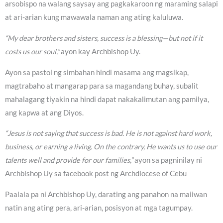
arsobispo na walang saysay ang pagkakaroon ng maraming salapi
at ari-arian kung mawawala naman ang ating kaluluwa.
“My dear brothers and sisters, success is a blessing—but not if it
costs us our soul,”
ayon kay Archbishop Uy.
Ayon sa pastol ng simbahan hindi masama ang magsikap,
magtrabaho at mangarap para sa magandang buhay, subalit
mahalagang tiyakin na hindi dapat nakakalimutan ang pamilya,
ang kapwa at ang Diyos.
“Jesus is not saying that success is bad. He is not against hard work,
business, or earning a living. On the contrary, He wants us to use our
talents well and provide for our families,”
ayon sa pagninilay ni
Archbishop Uy sa facebook post ng Archdiocese of Cebu
Paalala pa ni Archbishop Uy, darating ang panahon na maiiwan
natin ang ating pera, ari-arian, posisyon at mga tagumpay.