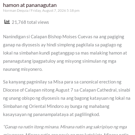
hamon at pananagutan
Norman Dequia
Friday, August 7, 2026 5:18 pm
21,768 total views
Nanindigan si Calapan Bishop Moises Cuevas na ang pagiging
ganap na diyosesis ay hindi simpleng pagkilala sa paglago ng
lokal na simbahan kundi pagtanggap sa mas malaking hamon at
pananagutang ipagpatuloy ang misyong sinimulan ng mga
naunang misyonero.
Sa kanyang pagninilay sa Misa para sa canonical erection ng
Diocese of Calapan nitong August 7 sa Calapan Cathedral, sinabi
ng unang obispo ng diyosesis na ang bagong katayuan ng lokal na
Simbahan ng Oriental Mindoro ay bunga ng mahabang
kasaysayan ng pananampalataya at paglilingkod.
“Ganap na natin itong minana. Minana natin ang sakripisyo ng mga
misyonero. Minana natin ang pawis ng mga katekista. Minana natin