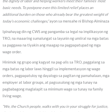
the dignity of labor and helping workers meet their families’ most
basic needs. To postpone even this limited relief places an
additional burden on those who already bear the greatest weight of
today’s economic challenges,”
ayon sa mensahe ni Bishop Alminaza
Ipinahayag din ng CWS ang pangamba sa legal na implikasyon ng
TRO, na maaaring sumalungat sa layunin ng umiiral na mga batas
sa paggawa na tiyakin ang maagap na pagpapatupad ng mga
wage order.
Hinimok ng grupo ang kagyat na pag-alis sa TRO, paggalang sa
mga batas ng labor laws hinggil sa implementasyon ng wage
orders, pagpapatuloy ng dayalogo sa pagitan ng pamahalaan, mga
employer at labor groups, at pagsusulong ng mga tunay na
pagbabagong maglalapit sa minimum wage sa tunay na family
living wage.
“We, the Church people, walks with you in your struggle for justice,