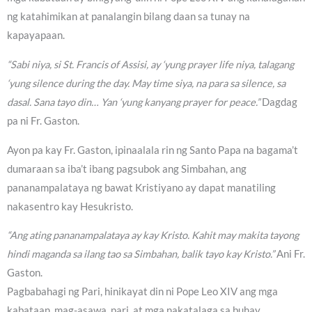
ng katahimikan at panalangin bilang daan sa tunay na
kapayapaan.
“Sabi niya, si St. Francis of Assisi, ay ‘yung prayer life niya, talagang
‘yung silence during the day. May time siya, na para sa silence, sa
dasal. Sana tayo din… Yan ‘yung kanyang prayer for peace.”
Dagdag
pa ni Fr. Gaston.
Ayon pa kay Fr. Gaston, ipinaalala rin ng Santo Papa na bagama’t
dumaraan sa iba’t ibang pagsubok ang Simbahan, ang
pananampalataya ng bawat Kristiyano ay dapat manatiling
nakasentro kay Hesukristo.
“Ang ating pananampalataya ay kay Kristo. Kahit may makita tayong
hindi maganda sa ilang tao sa Simbahan, balik tayo kay Kristo.”
Ani Fr.
Gaston.
Pagbabahagi ng Pari, hinikayat din ni Pope Leo XIV ang mga
kabataan, mag-asawa, pari, at mga nakatalaga sa buhay