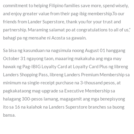
commitment to helping Filipino families save more, spend wisely,
and enjoy greater value from their pag-ibig membership.To our
friends from Lander Superstore, thank you for your trust and
partnership. Maraming salamat po at congratulations to all of us,”
bahagi pa ng mensahe ni Acosta sa gawain.
Sa bisa ng kasunduan na nagsimula noong August 01 hanggang
October 31 ngayong taon, maaaring makakuha ang mga may
hawak ng Pag-IBIG Loyalty Card at Loyalty Card Plus ng libreng
Landers Shopping Pass, libreng Landers Premium Membership sa
minimum na single-receipt purchase na 3-thousand pesos, at
pagkakataong mag-upgrade sa Executive Membership sa
halagang 300-pesos lamang, magagamit ang mga benepisyong
ito sa 16 na kalahok na Landers Superstore branches sa buong
bansa.