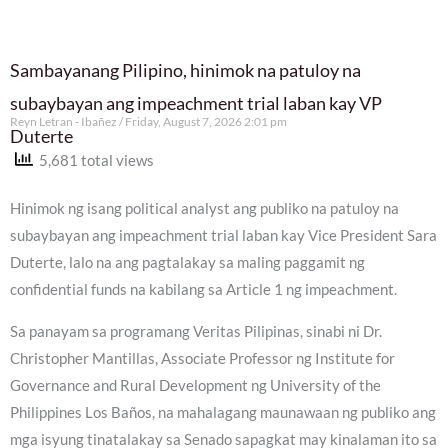
Sambayanang Pilipino, hinimok na patuloy na
subaybayan ang impeachment trial laban kay VP
Reyn Letran - Ibañez
Friday, August 7, 2026 2:01 pm
Duterte
5,681 total views
Hinimok ng isang political analyst ang publiko na patuloy na
subaybayan ang impeachment trial laban kay Vice President Sara
Duterte, lalo na ang pagtalakay sa maling paggamit ng
confidential funds na kabilang sa Article 1 ng impeachment.
Sa panayam sa programang Veritas Pilipinas, sinabi ni Dr.
Christopher Mantillas, Associate Professor ng Institute for
Governance and Rural Development ng University of the
Philippines Los Baños, na mahalagang maunawaan ng publiko ang
mga isyung tinatalakay sa Senado sapagkat may kinalaman ito sa