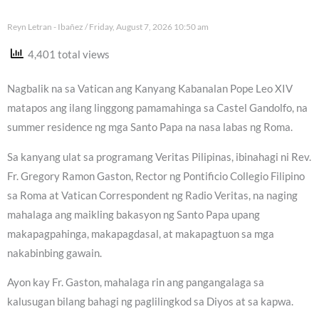
Reyn Letran - Ibañez
Friday, August 7, 2026 10:50 am
4,401 total views
Nagbalik na sa Vatican ang Kanyang Kabanalan Pope Leo XIV
matapos ang ilang linggong pamamahinga sa Castel Gandolfo, na
summer residence ng mga Santo Papa na nasa labas ng Roma.
Sa kanyang ulat sa programang Veritas Pilipinas, ibinahagi ni Rev.
Fr. Gregory Ramon Gaston, Rector ng Pontificio Collegio Filipino
sa Roma at Vatican Correspondent ng Radio Veritas, na naging
mahalaga ang maikling bakasyon ng Santo Papa upang
makapagpahinga, makapagdasal, at makapagtuon sa mga
nakabinbing gawain.
Ayon kay Fr. Gaston, mahalaga rin ang pangangalaga sa
kalusugan bilang bahagi ng paglilingkod sa Diyos at sa kapwa.