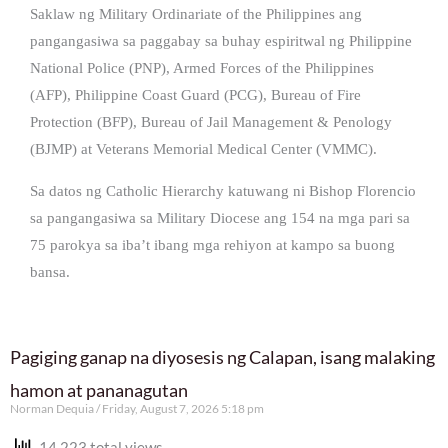
Saklaw ng Military Ordinariate of the Philippines ang
pangangasiwa sa paggabay sa buhay espiritwal ng Philippine
National Police (PNP), Armed Forces of the Philippines
(AFP), Philippine Coast Guard (PCG), Bureau of Fire
Protection (BFP), Bureau of Jail Management & Penology
(BJMP) at Veterans Memorial Medical Center (VMMC).
Sa datos ng Catholic Hierarchy katuwang ni Bishop Florencio
sa pangangasiwa sa Military Diocese ang 154 na mga pari sa
75 parokya sa iba’t ibang mga rehiyon at kampo sa buong
bansa.
Pagiging ganap na diyosesis ng Calapan, isang malaking
hamon at pananagutan
Norman Dequia
Friday, August 7, 2026 5:18 pm
14,223 total views