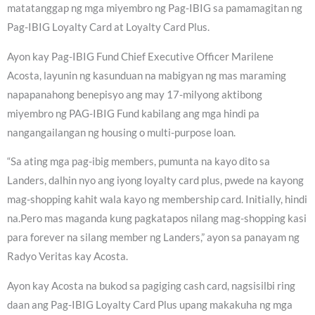
matatanggap ng mga miyembro ng Pag-IBIG sa pamamagitan ng
Pag-IBIG Loyalty Card at Loyalty Card Plus.
Ayon kay Pag-IBIG Fund Chief Executive Officer Marilene
Acosta, layunin ng kasunduan na mabigyan ng mas maraming
napapanahong benepisyo ang may 17-milyong aktibong
miyembro ng PAG-IBIG Fund kabilang ang mga hindi pa
nangangailangan ng housing o multi-purpose loan.
“Sa ating mga pag-ibig members, pumunta na kayo dito sa
Landers, dalhin nyo ang iyong loyalty card plus, pwede na kayong
mag-shopping kahit wala kayo ng membership card. Initially, hindi
na.Pero mas maganda kung pagkatapos nilang mag-shopping kasi
para forever na silang member ng Landers,” ayon sa panayam ng
Radyo Veritas kay Acosta.
Ayon kay Acosta na bukod sa pagiging cash card, nagsisilbi ring
daan ang Pag-IBIG Loyalty Card Plus upang makakuha ng mga