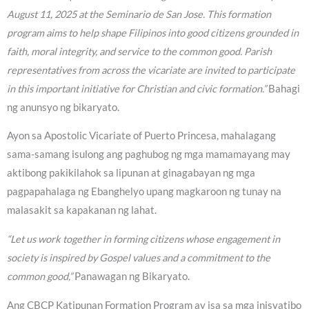
August 11, 2025 at the Seminario de San Jose. This formation
program aims to help shape Filipinos into good citizens grounded in
faith, moral integrity, and service to the common good. Parish
representatives from across the vicariate are invited to participate
in this important initiative for Christian and civic formation.”
Bahagi
ng anunsyo ng bikaryato.
Ayon sa Apostolic Vicariate of Puerto Princesa, mahalagang
sama-samang isulong ang paghubog ng mga mamamayang may
aktibong pakikilahok sa lipunan at ginagabayan ng mga
pagpapahalaga ng Ebanghelyo upang magkaroon ng tunay na
malasakit sa kapakanan ng lahat.
“Let us work together in forming citizens whose engagement in
society is inspired by Gospel values and a commitment to the
common good,”
Panawagan ng Bikaryato.
Ang CBCP Katipunan Formation Program ay isa sa mga inisyatibo