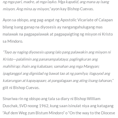
ng mga pari, madre, at mga layko. Mga kapatid, ang mana ay isang
misyon. Ang mina ay misyon,”
ayon kay Bishop Cuevas.
Ayon sa obispo, ang pag-angat ng Apostolic Vicariate of Calapan
bilang isang ganap na diyosesis ay nangangahulugang mas
malawak na pagpapalawak at pagpapaigting ng misyon ni Kristo
sa Mindoro.
“Tayo ay naging diyosesis upang lalo pang palawakin ang misyon ni
Kristo—palalimin ang pananampalataya; paglingkuran ang
mahihirap; ihain ang kabataan; samahan ang mga Mangyan;
ipagtanggol ang dignidad ng bawat tao at ng pamilya; itaguyod ang
katarungan at kapayapaan; at pangalagaan ang ating iisang tahanan,”
giit ni Bishop Cuevas.
Sinariwa rin ng obispo ang tala sa diary ni Bishop William
Duschak, SVD noong 1962, kung saan isinulat niya ang katagang
“Auf dem Weg zum Bistum Mindoro” o “On the way to the Diocese