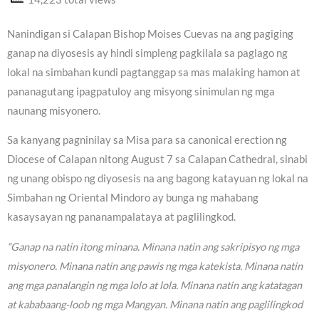
Nanindigan si Calapan Bishop Moises Cuevas na ang pagiging
ganap na diyosesis ay hindi simpleng pagkilala sa paglago ng
lokal na simbahan kundi pagtanggap sa mas malaking hamon at
pananagutang ipagpatuloy ang misyong sinimulan ng mga
naunang misyonero.
Sa kanyang pagninilay sa Misa para sa canonical erection ng
Diocese of Calapan nitong August 7 sa Calapan Cathedral, sinabi
ng unang obispo ng diyosesis na ang bagong katayuan ng lokal na
Simbahan ng Oriental Mindoro ay bunga ng mahabang
kasaysayan ng pananampalataya at paglilingkod.
“Ganap na natin itong minana. Minana natin ang sakripisyo ng mga
misyonero. Minana natin ang pawis ng mga katekista. Minana natin
ang mga panalangin ng mga lolo at lola. Minana natin ang katatagan
at kababaang-loob ng mga Mangyan. Minana natin ang paglilingkod