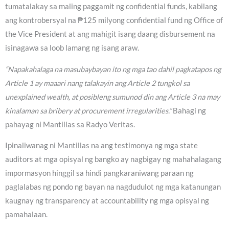
tumatalakay sa maling paggamit ng confidential funds, kabilang
ang kontrobersyal na ₱125 milyong confidential fund ng Office of
the Vice President at ang mahigit isang daang disbursement na
isinagawa sa loob lamang ng isang araw.
“Napakahalaga na masubaybayan ito ng mga tao dahil pagkatapos ng
Article 1 ay maaari nang talakayin ang Article 2 tungkol sa
unexplained wealth, at posibleng sumunod din ang Article 3 na may
kinalaman sa bribery at procurement irregularities.”
Bahagi ng
pahayag ni Mantillas sa Radyo Veritas.
Ipinaliwanag ni Mantillas na ang testimonya ng mga state
auditors at mga opisyal ng bangko ay nagbigay ng mahahalagang
impormasyon hinggil sa hindi pangkaraniwang paraan ng
paglalabas ng pondo ng bayan na nagdudulot ng mga katanungan
kaugnay ng transparency at accountability ng mga opisyal ng
pamahalaan.