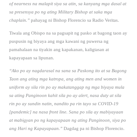
of nearness na malapit siya sa atin, sa kanyang mga dasal at
sa presensya po ng ating Military Bishop at saka mga
chaplain.”
pahayag ni Bishop Florencio sa Radio Veritas.
Tiwala ang Obispo na sa pagsapit ng pasko at bagong taon ay
puspusin ng biyaya ang mga kawani ng puwersa ng
pamahalaan na tiyakin ang kapakanan, kaligtasan at
kapayapaan sa lipunan.
“Ako po ay nagdarasal na sana sa Paskong ito at sa Bagong
Taon ang ating mga katropa, ang ating men and women in
uniform ay sila rin po ay makatanggap ng mga biyaya mula
sa ating Panginoon kahit sila po ay alert, nasa duty at sila
rin po ay sundin natin, nandito pa rin tayo sa COVID-19
[pandemic] na nasa front line. Sana po sila ay mabiyayaan
at mabigyan po ng kapayapaan ng ating Panginoon, siya po
ang Hari ng Kapayapaan.”
Dagdag pa ni Bishop Florencio.