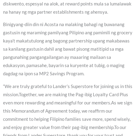
diskwento, espesyal na alok, at reward points mula sa lumalawak
na hanay ng mga partner establishments ng ahensya.
Binigyang-diin din ni Acosta na malaking bahagi ng buwanang
gastusin ng maraming pamilyang Pilipino ang pamimili ng grocery
kaya’t makatutulong ang bagong partnership upang makabawas
sa kanilang gastusin dahil ang bawat pisong matitipid sa mga
pangunahing pangangailangan ay maaaring mailaan sa
edukasyon, pamasahe, bayarin sa kuryente at tubig, o maging
dagdag na ipon sa MP2 Savings Program.
“We are truly grateful to Lander’s Superstore for joining us in this
mission.Together, we are making the Pag-ibig Loyalty Card Plus
even more rewarding and meaningful for our members.As we sign
this Memorandum of Agreement today, we reaffirm our
commitment to helping Filipino families save more, spend wisely,
and enjoy greater value from their pag-ibig membership.To our
friends from Lander Superstore, thank you for your trust and