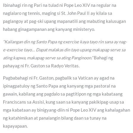
Ibinahagi rin ng Pari na tulad ni Pope Leo XIV na regular na
naglalaro ng tennis, maging si St. John Paul II ay kilala sa
paglangoy at pag-ski upang mapanatili ang mabuting kalusugan
habang ginagampanan ang kanyang ministeryo.
“Kailangan din ng Santo Papa ng exercise kaya tayo rin sana ay nag-
e-exercise tayo… Dapat malakas din tayo upang makapag-serve sa
ating kapwa, makapag-serve sa ating Panginoon.”
Bahagi ng
pahayag ni Fr. Gaston sa Radyo Veritas.
Pagbabahagi ni Fr. Gaston, pagbalik sa Vatican ay agad na
ipinagpatuloy ng Santo Papa ang kanyang mga pastoral na
gawain, kabilang ang pagdalo sa pagtitipon ng mga kabataang
Franciscans sa Assisi, kung saan sa kanyang pakikipag-usap sa
mga kabataan ay binigyang-diin ni Pope Leo XIV ang kahalagahan
ng katahimikan at panalangin bilang daan sa tunay na
kapayapaan.