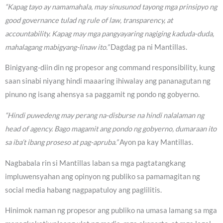
“Kapag tayo ay namamahala, may sinusunod tayong mga prinsipyo ng
good governance tulad ng rule of law, transparency, at
accountability. Kapag may mga pangyayaring nagiging kaduda-duda,
mahalagang mabigyang-linaw ito.”
Dagdag pa ni Mantillas.
Binigyang-diin din ng propesor ang command responsibility, kung
saan sinabi niyang hindi maaaring ihiwalay ang pananagutan ng
pinuno ng isang ahensya sa paggamit ng pondo ng gobyerno.
“Hindi puwedeng may perang na-disburse na hindi nalalaman ng
head of agency. Bago magamit ang pondo ng gobyerno, dumaraan ito
sa iba’t ibang proseso at pag-apruba.”
Ayon pa kay Mantillas.
Nagbabala rin si Mantillas laban sa mga pagtatangkang
impluwensyahan ang opinyon ng publiko sa pamamagitan ng
social media habang nagpapatuloy ang paglilitis.
Hinimok naman ng propesor ang publiko na umasa lamang sa mga