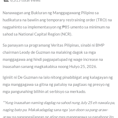
6,315 total views
Nanawagan ang Bukluran ng Manggagawang Pilipino sa
hudikatura na bawiin ang temporary restraining order (TRO) na
nagpahinto sa implementasyon ng ₱85 umento sa minimum na
sahod sa National Capital Region (NCR).
Sa panayam sa programang Veritas Pilipinas, sinabi ni BMP
chairman Leody de Guzman na malaking dagok sa mga
manggagawa ang hindi pagpapatupad ng wage increase na
inaasahan sanang magkakabisa noong Hulyo 25, 2026.
Iginiit ni De Guzman na lalo nitong pinabibigat ang kalagayan ng
mga manggagawa sa gitna ng patuloy na pagtaas ng presyo ng
mga pangunahing bilihin at serbisyo sa merkado.
“‘Yung inaasahan naming dagdag na sahod nung July 25 eh nawala pa,
naging bato pa. Makakadagdag sana nga ‘yun doon sa pang-araw-
araw na pangangailangan ng ating mga manggagawa sa panahong ito