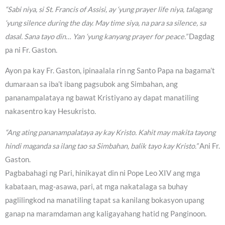
“Sabi niya, si St. Francis of Assisi, ay ‘yung prayer life niya, talagang
‘yung silence during the day. May time siya, na para sa silence, sa
dasal. Sana tayo din… Yan ‘yung kanyang prayer for peace.”
Dagdag
pa ni Fr. Gaston.
Ayon pa kay Fr. Gaston, ipinaalala rin ng Santo Papa na bagama’t
dumaraan sa iba’t ibang pagsubok ang Simbahan, ang
pananampalataya ng bawat Kristiyano ay dapat manatiling
nakasentro kay Hesukristo.
“Ang ating pananampalataya ay kay Kristo. Kahit may makita tayong
hindi maganda sa ilang tao sa Simbahan, balik tayo kay Kristo.”
Ani Fr.
Gaston.
Pagbabahagi ng Pari, hinikayat din ni Pope Leo XIV ang mga
kabataan, mag-asawa, pari, at mga nakatalaga sa buhay
paglilingkod na manatiling tapat sa kanilang bokasyon upang
ganap na maramdaman ang kaligayahang hatid ng Panginoon.