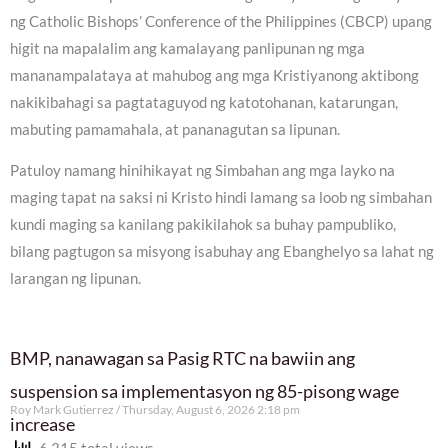
ng Catholic Bishops’ Conference of the Philippines (CBCP) upang
higit na mapalalim ang kamalayang panlipunan ng mga
mananampalataya at mahubog ang mga Kristiyanong aktibong
nakikibahagi sa pagtataguyod ng katotohanan, katarungan,
mabuting pamamahala, at pananagutan sa lipunan.
Patuloy namang hinihikayat ng Simbahan ang mga layko na
maging tapat na saksi ni Kristo hindi lamang sa loob ng simbahan
kundi maging sa kanilang pakikilahok sa buhay pampubliko,
bilang pagtugon sa misyong isabuhay ang Ebanghelyo sa lahat ng
larangan ng lipunan.
BMP, nanawagan sa Pasig RTC na bawiin ang
suspension sa implementasyon ng 85-pisong wage
Roy Mark Gutierrez
Thursday, August 6, 2026 2:18 pm
increase