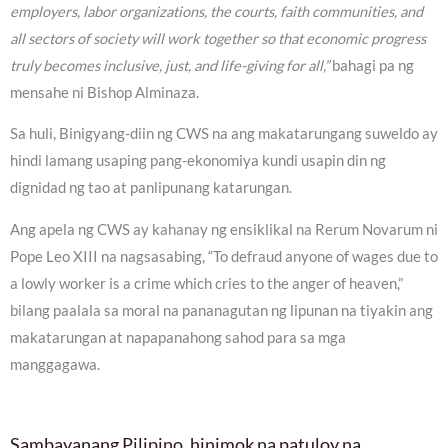
employers, labor organizations, the courts, faith communities, and
all sectors of society will work together so that economic progress
truly becomes inclusive, just, and life-giving for all,”
bahagi pa ng
mensahe ni Bishop Alminaza.
Sa huli, Binigyang-diin ng CWS na ang makatarungang suweldo ay
hindi lamang usaping pang-ekonomiya kundi usapin din ng
dignidad ng tao at panlipunang katarungan.
Ang apela ng CWS ay kahanay ng ensiklikal na Rerum Novarum ni
Pope Leo XIII na nagsasabing, “To defraud anyone of wages due to
a lowly worker is a crime which cries to the anger of heaven,”
bilang paalala sa moral na pananagutan ng lipunan na tiyakin ang
makatarungan at napapanahong sahod para sa mga
manggagawa.
Sambayanang Pilipino, hinimok na patuloy na