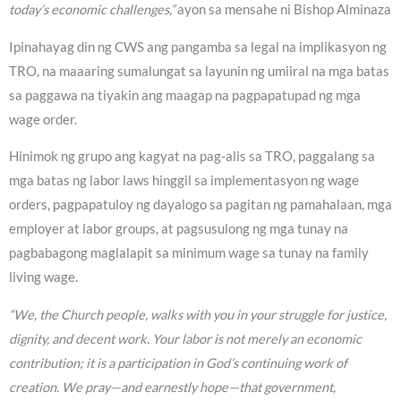
today’s economic challenges,”
ayon sa mensahe ni Bishop Alminaza
Ipinahayag din ng CWS ang pangamba sa legal na implikasyon ng
TRO, na maaaring sumalungat sa layunin ng umiiral na mga batas
sa paggawa na tiyakin ang maagap na pagpapatupad ng mga
wage order.
Hinimok ng grupo ang kagyat na pag-alis sa TRO, paggalang sa
mga batas ng labor laws hinggil sa implementasyon ng wage
orders, pagpapatuloy ng dayalogo sa pagitan ng pamahalaan, mga
employer at labor groups, at pagsusulong ng mga tunay na
pagbabagong maglalapit sa minimum wage sa tunay na family
living wage.
“We, the Church people, walks with you in your struggle for justice,
dignity, and decent work. Your labor is not merely an economic
contribution; it is a participation in God’s continuing work of
creation. We pray—and earnestly hope—that government,