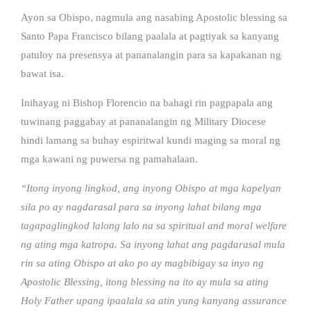
Ayon sa Obispo, nagmula ang nasabing Apostolic blessing sa
Santo Papa Francisco bilang paalala at pagtiyak sa kanyang
patuloy na presensya at pananalangin para sa kapakanan ng
bawat isa.
Inihayag ni Bishop Florencio na bahagi rin pagpapala ang
tuwinang paggabay at pananalangin ng Military Diocese
hindi lamang sa buhay espiritwal kundi maging sa moral ng
mga kawani ng puwersa ng pamahalaan.
“Itong inyong lingkod, ang inyong Obispo at mga kapelyan
sila po ay nagdarasal para sa inyong lahat bilang mga
tagapaglingkod lalong lalo na sa spiritual and moral welfare
ng ating mga katropa. Sa inyong lahat ang pagdarasal mula
rin sa ating Obispo at ako po ay magbibigay sa inyo ng
Apostolic Blessing, itong blessing na ito ay mula sa ating
Holy Father upang ipaalala sa atin yung kanyang assurance