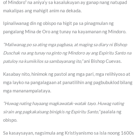
of Mindoro” na aniya’y sa kasalukuyan ay ganap nang natupad
makalipas ang mahigit anim na dekada.
Ipinaliwanag din ng obispo na higit pa sa pinagmulan ng
pangalang Mina de Oro ang tunay na kayamanan ng Mindoro.
“Maliwanag po sa ating mga pagbasa, at maging sa diary ni Bishop
Duschak na ang tunay na ginto ng Mindoro ay ang Espiritu Santo na
patuloy na kumikilos sa sambayanang ito,”
ani Bishop Cuevas.
Kasabay nito, hinimok ng pastol ang mga pari, mga relihiyoso at
mga layko na pangalagaan at panatilihin ang pagbubuklod bilang
mga mananampalataya.
“Huwag nating hayaang magkawatak-watak tayo. Huwag nating
sirain ang pagkakaisang binigkis ng Espiritu Santo,”
paalala ng
obispo.
Sa kasaysayan, nagsimula ang Kristiyanismo sa isla noong 1600s