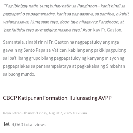
“‘Pag ibinigay natin ‘yung buhay natin sa Panginoon—kahit hindi sa
pagpapari o sa pagmamadre, kahit sa pag-aasawa, sa pamilya, o kahit
walang asawa, Kung saan tayo, doon tayo nilagay ng Panginoon, at
‘pag faithful tayo ay magiging masaya tayo.”
Ayon kay Fr. Gaston.
Samantala, sinabi rin ni Fr. Gaston na nagpapatuloy ang mga
gawain ng Santo Papa sa Vatican, kabilang ang pakikipagpulong
sa iba’t ibang grupo bilang pagpapatuloy ng kanyang misyon ng
pagpapalakas sa pananampalataya at pagkakaisa ng Simbahan
sa buong mundo.
CBCP Katipunan Formation, ilulunsad ng AVPP
Reyn Letran - Ibañez
Friday, August 7, 2026 10:28 am
4,063 total views