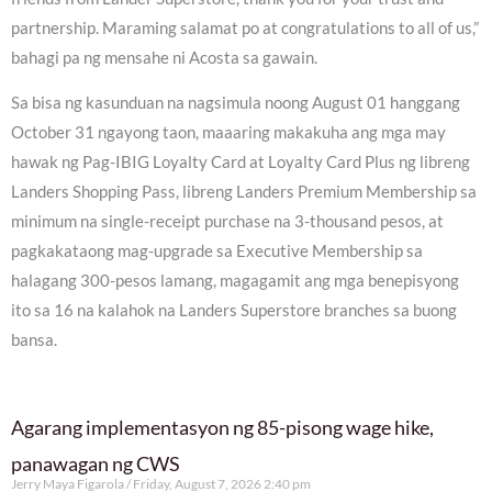
partnership. Maraming salamat po at congratulations to all of us,”
bahagi pa ng mensahe ni Acosta sa gawain.
Sa bisa ng kasunduan na nagsimula noong August 01 hanggang
October 31 ngayong taon, maaaring makakuha ang mga may
hawak ng Pag-IBIG Loyalty Card at Loyalty Card Plus ng libreng
Landers Shopping Pass, libreng Landers Premium Membership sa
minimum na single-receipt purchase na 3-thousand pesos, at
pagkakataong mag-upgrade sa Executive Membership sa
halagang 300-pesos lamang, magagamit ang mga benepisyong
ito sa 16 na kalahok na Landers Superstore branches sa buong
bansa.
Agarang implementasyon ng 85-pisong wage hike,
panawagan ng CWS
Jerry Maya Figarola
Friday, August 7, 2026 2:40 pm