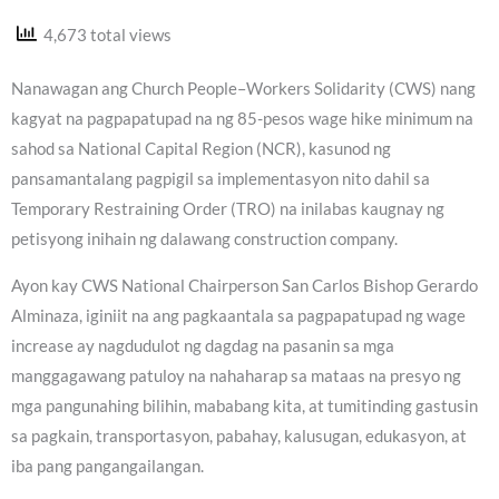
4,673 total views
Nanawagan ang Church People–Workers Solidarity (CWS) nang
kagyat na pagpapatupad na ng 85-pesos wage hike minimum na
sahod sa National Capital Region (NCR), kasunod ng
pansamantalang pagpigil sa implementasyon nito dahil sa
Temporary Restraining Order (TRO) na inilabas kaugnay ng
petisyong inihain ng dalawang construction company.
Ayon kay CWS National Chairperson San Carlos Bishop Gerardo
Alminaza, iginiit na ang pagkaantala sa pagpapatupad ng wage
increase ay nagdudulot ng dagdag na pasanin sa mga
manggagawang patuloy na nahaharap sa mataas na presyo ng
mga pangunahing bilihin, mababang kita, at tumitinding gastusin
sa pagkain, transportasyon, pabahay, kalusugan, edukasyon, at
iba pang pangangailangan.