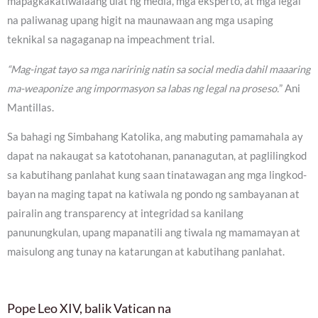
mapagkakatiwalaang ulat ng media, mga eksperto, at mga legal
na paliwanag upang higit na maunawaan ang mga usaping
teknikal sa nagaganap na impeachment trial.
“Mag-ingat tayo sa mga naririnig natin sa social media dahil maaaring
ma-weaponize ang impormasyon sa labas ng legal na proseso.
” Ani
Mantillas.
Sa bahagi ng Simbahang Katolika, ang mabuting pamamahala ay
dapat na nakaugat sa katotohanan, pananagutan, at paglilingkod
sa kabutihang panlahat kung saan tinatawagan ang mga lingkod-
bayan na maging tapat na katiwala ng pondo ng sambayanan at
pairalin ang transparency at integridad sa kanilang
panunungkulan, upang mapanatili ang tiwala ng mamamayan at
maisulong ang tunay na katarungan at kabutihang panlahat.
Pope Leo XIV, balik Vatican na