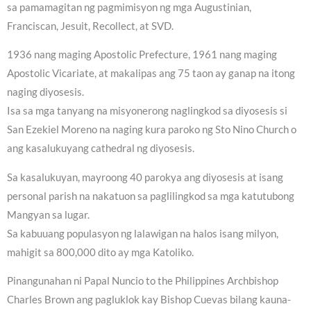
sa pamamagitan ng pagmimisyon ng mga Augustinian,
Franciscan, Jesuit, Recollect, at SVD.
1936 nang maging Apostolic Prefecture, 1961 nang maging
Apostolic Vicariate, at makalipas ang 75 taon ay ganap na itong
naging diyosesis.
Isa sa mga tanyang na misyonerong naglingkod sa diyosesis si
San Ezekiel Moreno na naging kura paroko ng Sto Nino Church o
ang kasalukuyang cathedral ng diyosesis.
Sa kasalukuyan, mayroong 40 parokya ang diyosesis at isang
personal parish na nakatuon sa paglilingkod sa mga katutubong
Mangyan sa lugar.
Sa kabuuang populasyon ng lalawigan na halos isang milyon,
mahigit sa 800,000 dito ay mga Katoliko.
Pinangunahan ni Papal Nuncio to the Philippines Archbishop
Charles Brown ang pagluklok kay Bishop Cuevas bilang kauna-