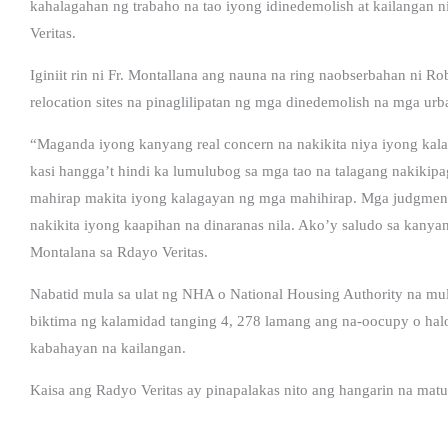
kahalagahan ng trabaho na tao iyong idinedemolish at kailangan ni
Veritas.
Iginiit rin ni Fr. Montallana ang nauna na ring naobserbahan ni R
relocation sites na pinaglilipatan ng mga dinedemolish na mga urb
“Maganda iyong kanyang real concern na nakikita niya iyong kal
kasi hangga’t hindi ka lumulubog sa mga tao na talagang nakikip
mahirap makita iyong kalagayan ng mga mahihirap. Mga judgment l
nakikita iyong kaapihan na dinaranas nila. Ako’y saludo sa kanyan
Montalana sa Rdayo Veritas.
Nabatid mula sa ulat ng NHA o National Housing Authority na mu
biktima ng kalamidad tanging 4, 278 lamang ang na-oocupy o hal
kabahayan na kailangan.
Kaisa ang Radyo Veritas ay pinapalakas nito ang hangarin na mat