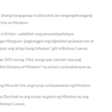
n bilang isang ganap na diyosesis ay nangangahulugang
isto sa Mindoro.
n ni Kristo—palalimin ang pananampalataya;
mga Mangyan; ipagtanggol ang dignidad ng bawat tao at
aan ang ating iisang tahanan,”
giit ni Bishop Cuevas.
hak, SVD noong 1962, kung saan isinulat niya ang
he Diocese of Mindoro” na aniya’y sa kasalukuyan ay
lang Mina de Oro ang tunay na kayamanan ng Mindoro.
op Duschak na ang tunay na ginto ng Mindoro ay ang
Bishop Cuevas.