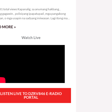
9,181 total views
1 total views Kapanalig, sa anumang hakbang.,
g gagawin., polisiyang ipapatupad.,mga pangakong
an, o mga usapin na sadyang iniiwasan. Lagi itong may
 Hindi ibig sabihin,
 MORE »
Watch Live
LISTEN LIVE TO DZRV846 E-RADIO
PORTAL