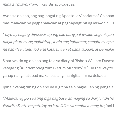
mina ay misyon,”
ayon kay Bishop Cuevas.
Ayon sa obispo, ang pag-angat ng Apostolic Vicariate of Calapa
mas malawak na pagpapalawak at pagpapaigting ng misyon ni Kr
“Tayo ay naging diyosesis upang lalo pang palawakin ang misyo
paglingkuran ang mahihirap; ihain ang kabataan; samahan ang 
ng pamilya; itaguyod ang katarungan at kapayapaan; at pangalag
Sinariwa rin ng obispo ang tala sa diary ni Bishop William Dusc
katagang “Auf dem Weg zum Bistum Mindoro” o “On the way to t
ganap nang natupad makalipas ang mahigit anim na dekada.
Ipinaliwanag din ng obispo na higit pa sa pinagmulan ng panga
“Maliwanag po sa ating mga pagbasa, at maging sa diary ni Bish
Espiritu Santo na patuloy na kumikilos sa sambayanang ito,”
ani 