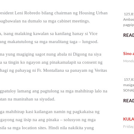
12
President Leni Robredo bilang chairman ng Housing Urban
125,81
Ambass
agbawalan na dumalo sa mga cabinet meetings.
pagpipi
, isang malaking kawalan sa kanilang hanay si Vice
READ
ang makatutulong sa mga maralitang taga – lungsod.
Sino 
a yung magiging sagot nung abala ni Digong na siya
Monday
 sa tingin ko ngayon ang pinakamalapit sa consent ng
hagi ng pahayag ni Fr. Montallana sa panayam ng Veritas
15
157,83
masiga
SONA) 
agpatuloy lamang ang pagtulong sa mga mahihirap lalo na
atan na manirahan sa siyudad.
READ
ga mahihirap kasi kailangan namin ng pagkakaisa ng
KULA
ngayong nag iisip na ang pinaka – solusyon ng mga
Friday
la sa mga location sites. Hindi nila nakikita yung