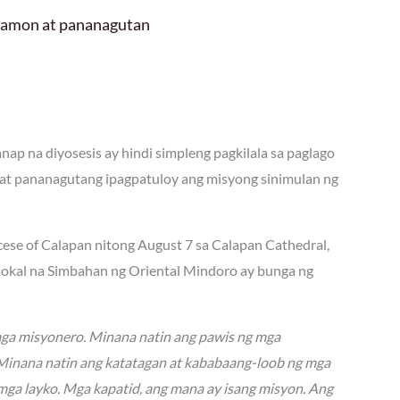
 hamon at pananagutan
ap na diyosesis ay hindi simpleng pagkilala sa paglago
at pananagutang ipagpatuloy ang misyong sinimulan ng
ocese of Calapan nitong August 7 sa Calapan Cathedral,
 lokal na Simbahan ng Oriental Mindoro ay bunga ng
mga misyonero. Minana natin ang pawis ng mga
. Minana natin ang katatagan at kababaang-loob ng mga
mga layko. Mga kapatid, ang mana ay isang misyon. Ang