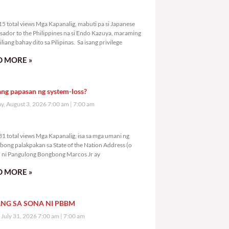
5,815 total views
5 total views Mga Kapanalig, mabuti pa si Japanese
ador to the Philippines na si Endo Kazuya, maraming
liang bahay dito sa Pilipinas. Sa isang privilege
 MORE »
ang papasan ng system-loss?
, August 3, 2026 7:00 am
7:00 am
7,831 total views
1 total views Mga Kapanalig, isa sa mga umani ng
bong palakpakan sa State of the Nation Address (o
ni Pangulong Bongbong Marcos Jr ay
 MORE »
NG SA SONA NI PBBM
, July 31, 2026 7:00 am
7:00 am