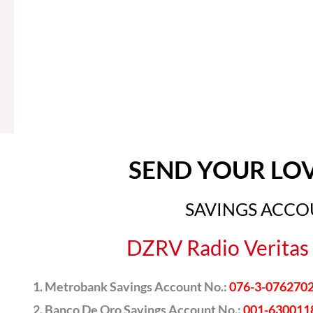
SEND YOUR LO
SAVINGS ACC
DZRV Radio Veritas 
Metrobank Savings Account No.:
076-3-076270
Banco De Oro Savings Account No.:
001-630011