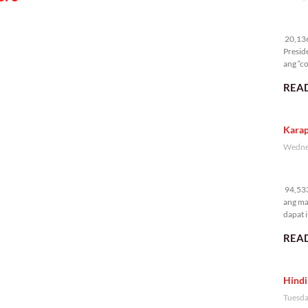
20
20,136 
Presid
ang “co
READ
Karap
Wednes
94
94,533
ang ma
dapat i
READ
Hindi
Tuesda