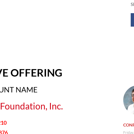
S
VE OFFERING
OUNT NAME
Foundation, Inc.
210
CONF
876
Friday