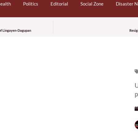
ealth
Politics
Editorial
Social Zone
Disaster 
e of Lingayen-Dagupan
Resig
U
p