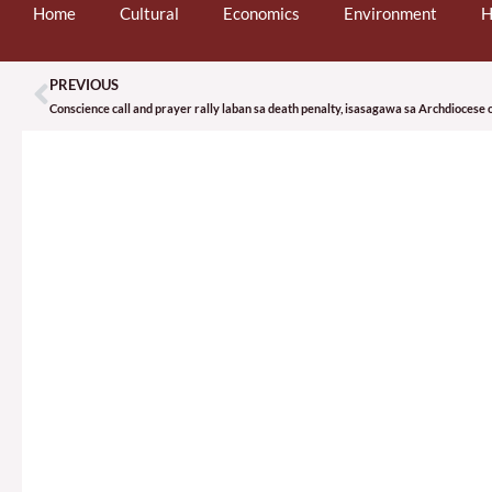
Home
Cultural
Economics
Environment
H
PREVIOUS
Prev
Conscience call and prayer rally laban sa death penalty, isasagawa sa Archdioces