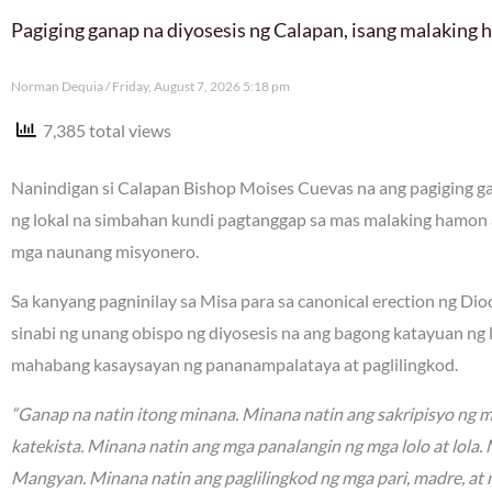
Pagiging ganap na diyosesis ng Calapan, isang malaking
Norman Dequia
Friday, August 7, 2026 5:18 pm
7,385 total views
Nanindigan si Calapan Bishop Moises Cuevas na ang pagiging gan
ng lokal na simbahan kundi pagtanggap sa mas malaking hamon 
mga naunang misyonero.
Sa kanyang pagninilay sa Misa para sa canonical erection ng Di
sinabi ng unang obispo ng diyosesis na ang bagong katayuan ng
mahabang kasaysayan ng pananampalataya at paglilingkod.
“Ganap na natin itong minana. Minana natin ang sakripisyo ng 
katekista. Minana natin ang mga panalangin ng mga lolo at lola
Mangyan. Minana natin ang paglilingkod ng mga pari, madre, at 