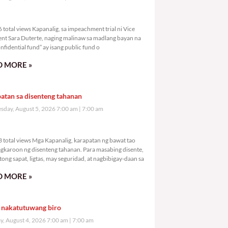
,136 total views
total views Kapanalig, sa impeachment trial ni Vice
ent Sara Duterte, naging malinaw sa madlang bayan na
nfidential fund” ay isang public fund o
 MORE »
atan sa disenteng tahanan
day, August 5, 2026 7:00 am
7:00 am
,533 total views
 total views Mga Kapanalig, karapatan ng bawat tao
gkaroon ng disenteng tahanan. Para masabing disente,
tong sapat, ligtas, may seguridad, at nagbibigay-daan sa
 MORE »
 nakatutuwang biro
y, August 4, 2026 7:00 am
7:00 am