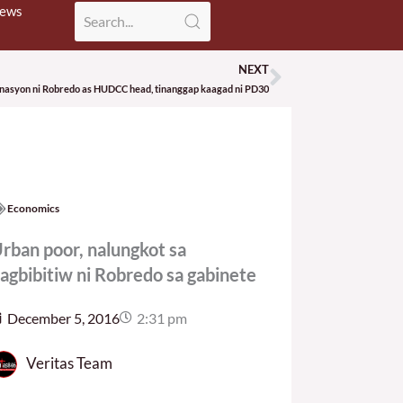
News
NEXT
Next
nasyon ni Robredo as HUDCC head, tinanggap kaagad ni PD30
Economics
rban poor, nalungkot sa
agbibitiw ni Robredo sa gabinete
December 5, 2016
2:31 pm
Veritas Team