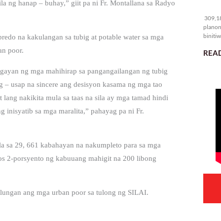
la ng hanap – buhay,” giit pa ni Fr. Montallana sa Radyo
30
309,18
planon
binitiw
obredo na kakulangan sa tubig at potable water sa mga
kulang.
an poor.
READ
agayan ng mga mahihirap sa pangangailangan ng tubig
ag – usap na sincere ang desisyon kasama ng mga tao
ang nakikita mula sa taas na sila ay mga tamad hindi
g inisyatib sa mga maralita,” pahayag pa ni Fr.
la sa 29, 661 kabahayan na nakumpleto para sa mga
os 2-porsyento ng kabuuang mahigit na 200 libong
ulungan ang mga urban poor sa tulong ng SILAI.