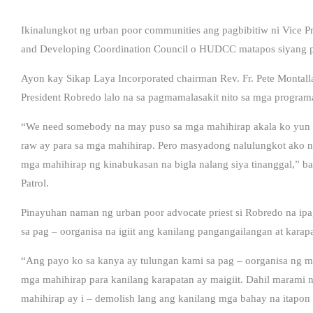
Ikinalungkot ng urban poor communities ang pagbibitiw ni Vice 
and Developing Coordination Council o HUDCC matapos siyang p
Ayon kay Sikap Laya Incorporated chairman Rev. Fr. Pete Montalla
President Robredo lalo na sa pagmamalasakit nito sa mga program
“We need somebody na may puso sa mga mahihirap akala ko yun n
raw ay para sa mga mahihirap. Pero masyadong nalulungkot ako na
mga mahihirap ng kinabukasan na bigla nalang siya tinanggal,” ba
Patrol.
Pinayuhan naman ng urban poor advocate priest si Robredo na ip
sa pag – oorganisa na igiit ang kanilang pangangailangan at karap
“Ang payo ko sa kanya ay tulungan kami sa pag – oorganisa ng m
mga mahihirap para kanilang karapatan ay maigiit. Dahil marami 
mahihirap ay i – demolish lang ang kanilang mga bahay na itapon si