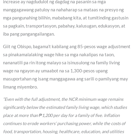
increase ay nagdudulot ng dagdag na pasanin sa mga
manggagawang patuloy na nahaharap sa mataas na presyo ng
mga pangunahing bilihin, mababang kita, at tumitinding gastusin
sa pagkain, transportasyon, pabahay, kalusugan, edukasyon, at
iba pang pangangailangan.
Giit ng Obispo, bagama’t kabilang ang 85-pesos wage adjustment
sa pinakamalalaking wage hike sa mga nakalipas na taon,
nananatili pa rin itong malayo sa isinusulong na family living
wage na ngayon ay umaabot na sa 1,300-pesos upang
masuportahan ng isang manggagawa ang sarili o pamilyang may
limang miyembro.
“Even with the full adjustment, the NCR minimum wage remains
significantly below the estimated family living wage, which studies
place at more than ₱1,200 per day for a family of five. Inflation
continues to erode workers’ purchasing power, while the costs of
food, transportation, housing, healthcare, education, and utilities