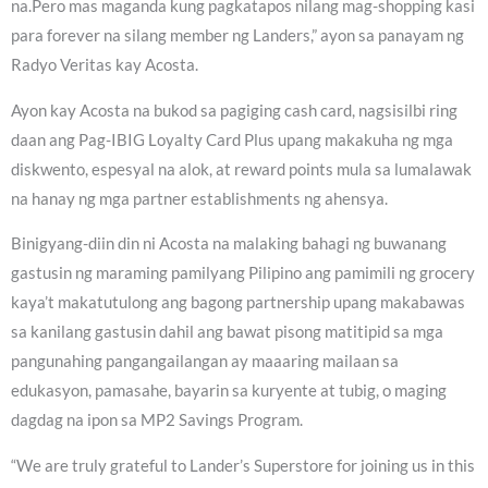
na.Pero mas maganda kung pagkatapos nilang mag-shopping kasi
para forever na silang member ng Landers,” ayon sa panayam ng
Radyo Veritas kay Acosta.
Ayon kay Acosta na bukod sa pagiging cash card, nagsisilbi ring
daan ang Pag-IBIG Loyalty Card Plus upang makakuha ng mga
diskwento, espesyal na alok, at reward points mula sa lumalawak
na hanay ng mga partner establishments ng ahensya.
Binigyang-diin din ni Acosta na malaking bahagi ng buwanang
gastusin ng maraming pamilyang Pilipino ang pamimili ng grocery
kaya’t makatutulong ang bagong partnership upang makabawas
sa kanilang gastusin dahil ang bawat pisong matitipid sa mga
pangunahing pangangailangan ay maaaring mailaan sa
edukasyon, pamasahe, bayarin sa kuryente at tubig, o maging
dagdag na ipon sa MP2 Savings Program.
“We are truly grateful to Lander’s Superstore for joining us in this