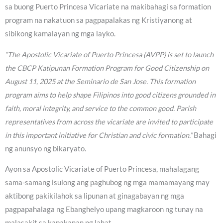
sa buong Puerto Princesa Vicariate na makibahagi sa formation
program na nakatuon sa pagpapalakas ng Kristiyanong at
sibikong kamalayan ng mga layko.
“The Apostolic Vicariate of Puerto Princesa (AVPP) is set to launch
the CBCP Katipunan Formation Program for Good Citizenship on
August 11, 2025 at the Seminario de San Jose. This formation
program aims to help shape Filipinos into good citizens grounded in
faith, moral integrity, and service to the common good. Parish
representatives from across the vicariate are invited to participate
in this important initiative for Christian and civic formation.”
Bahagi
ng anunsyo ng bikaryato.
Ayon sa Apostolic Vicariate of Puerto Princesa, mahalagang
sama-samang isulong ang paghubog ng mga mamamayang may
aktibong pakikilahok sa lipunan at ginagabayan ng mga
pagpapahalaga ng Ebanghelyo upang magkaroon ng tunay na
malasakit sa kapakanan ng lahat.