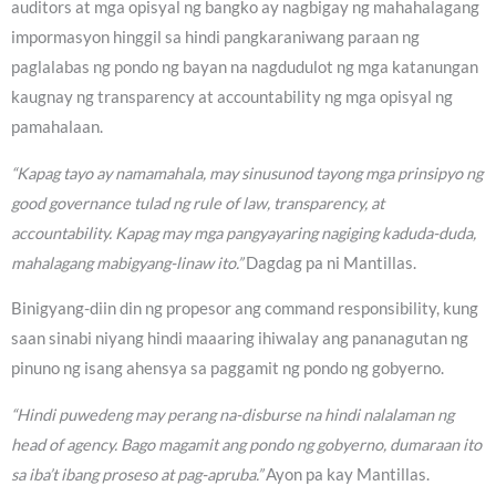
auditors at mga opisyal ng bangko ay nagbigay ng mahahalagang
impormasyon hinggil sa hindi pangkaraniwang paraan ng
paglalabas ng pondo ng bayan na nagdudulot ng mga katanungan
kaugnay ng transparency at accountability ng mga opisyal ng
pamahalaan.
“Kapag tayo ay namamahala, may sinusunod tayong mga prinsipyo ng
good governance tulad ng rule of law, transparency, at
accountability. Kapag may mga pangyayaring nagiging kaduda-duda,
mahalagang mabigyang-linaw ito.”
Dagdag pa ni Mantillas.
Binigyang-diin din ng propesor ang command responsibility, kung
saan sinabi niyang hindi maaaring ihiwalay ang pananagutan ng
pinuno ng isang ahensya sa paggamit ng pondo ng gobyerno.
“Hindi puwedeng may perang na-disburse na hindi nalalaman ng
head of agency. Bago magamit ang pondo ng gobyerno, dumaraan ito
sa iba’t ibang proseso at pag-apruba.”
Ayon pa kay Mantillas.