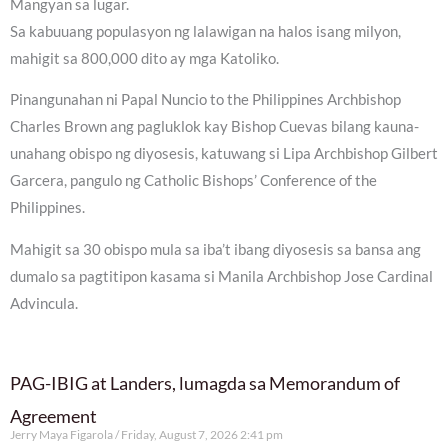
Mangyan sa lugar.
Sa kabuuang populasyon ng lalawigan na halos isang milyon,
mahigit sa 800,000 dito ay mga Katoliko.
Pinangunahan ni Papal Nuncio to the Philippines Archbishop
Charles Brown ang pagluklok kay Bishop Cuevas bilang kauna-
unahang obispo ng diyosesis, katuwang si Lipa Archbishop Gilbert
Garcera, pangulo ng Catholic Bishops’ Conference of the
Philippines.
Mahigit sa 30 obispo mula sa iba’t ibang diyosesis sa bansa ang
dumalo sa pagtitipon kasama si Manila Archbishop Jose Cardinal
Advincula.
PAG-IBIG at Landers, lumagda sa Memorandum of
Agreement
Jerry Maya Figarola
Friday, August 7, 2026 2:41 pm