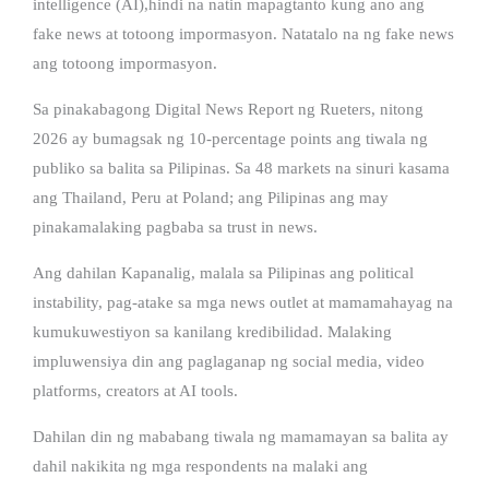
intelligence (AI),hindi na natin mapagtanto kung ano ang
fake news at totoong impormasyon. Natatalo na ng fake news
ang totoong impormasyon.
Sa pinakabagong Digital News Report ng Rueters, nitong
2026 ay bumagsak ng 10-percentage points ang tiwala ng
publiko sa balita sa Pilipinas. Sa 48 markets na sinuri kasama
ang Thailand, Peru at Poland; ang Pilipinas ang may
pinakamalaking pagbaba sa trust in news.
Ang dahilan Kapanalig, malala sa Pilipinas ang political
instability, pag-atake sa mga news outlet at mamamahayag na
kumukuwestiyon sa kanilang kredibilidad. Malaking
impluwensiya din ang paglaganap ng social media, video
platforms, creators at AI tools.
Dahilan din ng mababang tiwala ng mamamayan sa balita ay
dahil nakikita ng mga respondents na malaki ang