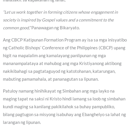
“Let us work together in forming citizens whose engagement in
society is inspired by Gospel values and a commitment to the
common good,”
Panawagan ng Bikaryato.
Ang CBCP Katipunan Formation Program ay isa sa mga inisyatibo
ng Catholic Bishops’ Conference of the Philippines (CBCP) upang
higit na mapalalim ang kamalayang panlipunan ng mga
mananampalataya at mahubog ang mga Kristiyanong aktibong
nakikibahagi sa pagtataguyod ng katotohanan, katarungan,
mabuting pamamahala, at pananagutan sa lipunan.
Patuloy namang hinihikayat ng Simbahan ang mga layko na
maging tapat na saksi ni Kristo hindi lamang sa loob ng simbahan
kundi maging sa kanilang pakikilahok sa buhay pampubliko,
bilang pagtugon sa misyong isabuhay ang Ebanghelyo sa lahat ng
larangan ng lipunan.