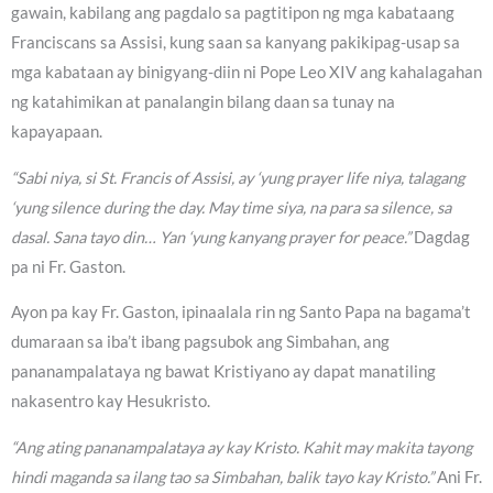
gawain, kabilang ang pagdalo sa pagtitipon ng mga kabataang
Franciscans sa Assisi, kung saan sa kanyang pakikipag-usap sa
mga kabataan ay binigyang-diin ni Pope Leo XIV ang kahalagahan
ng katahimikan at panalangin bilang daan sa tunay na
kapayapaan.
“Sabi niya, si St. Francis of Assisi, ay ‘yung prayer life niya, talagang
‘yung silence during the day. May time siya, na para sa silence, sa
dasal. Sana tayo din… Yan ‘yung kanyang prayer for peace.”
Dagdag
pa ni Fr. Gaston.
Ayon pa kay Fr. Gaston, ipinaalala rin ng Santo Papa na bagama’t
dumaraan sa iba’t ibang pagsubok ang Simbahan, ang
pananampalataya ng bawat Kristiyano ay dapat manatiling
nakasentro kay Hesukristo.
“Ang ating pananampalataya ay kay Kristo. Kahit may makita tayong
hindi maganda sa ilang tao sa Simbahan, balik tayo kay Kristo.”
Ani Fr.