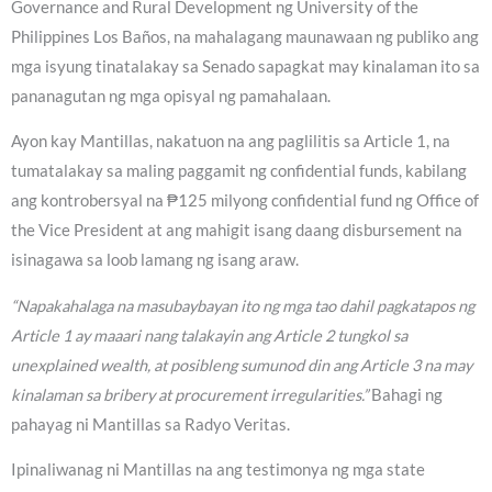
Governance and Rural Development ng University of the
Philippines Los Baños, na mahalagang maunawaan ng publiko ang
mga isyung tinatalakay sa Senado sapagkat may kinalaman ito sa
pananagutan ng mga opisyal ng pamahalaan.
Ayon kay Mantillas, nakatuon na ang paglilitis sa Article 1, na
tumatalakay sa maling paggamit ng confidential funds, kabilang
ang kontrobersyal na ₱125 milyong confidential fund ng Office of
the Vice President at ang mahigit isang daang disbursement na
isinagawa sa loob lamang ng isang araw.
“Napakahalaga na masubaybayan ito ng mga tao dahil pagkatapos ng
Article 1 ay maaari nang talakayin ang Article 2 tungkol sa
unexplained wealth, at posibleng sumunod din ang Article 3 na may
kinalaman sa bribery at procurement irregularities.”
Bahagi ng
pahayag ni Mantillas sa Radyo Veritas.
Ipinaliwanag ni Mantillas na ang testimonya ng mga state