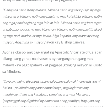
“Ganap na natin itong minana. Minana natin ang sakripisyo ng mga
misyonero. Minana natin ang pawis ng mga katekista. Minana natin
ang mga panalangin ng mga lolo at lola. Minana natin ang katatagan
at kababaang-loob ng mga Mangyan. Minana natin ang paglilingkod
ng mga pari, madre, at mga layko. Mga kapatid, ang mana ay isang
misyon. Ang mina ay misyon,”
ayon kay Bishop Cuevas.
Ayon sa obispo, ang pag-angat ng Apostolic Vicariate of Calapan
bilang isang ganap na diyosesis ay nangangahulugang mas
malawak na pagpapalawak at pagpapaigting ng misyon ni Kristo
sa Mindoro.
“Tayo ay naging diyosesis upang lalo pang palawakin ang misyon ni
Kristo—palalimin ang pananampalataya; paglingkuran ang
mahihirap; ihain ang kabataan; samahan ang mga Mangyan;
ipagtanggol ang dignidad ng bawat tao at ng pamilya; itaguyod ang