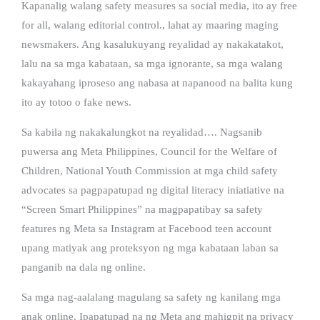
Kapanalig walang safety measures sa social media, ito ay free
for all, walang editorial control., lahat ay maaring maging
newsmakers. Ang kasalukuyang reyalidad ay nakakatakot,
lalu na sa mga kabataan, sa mga ignorante, sa mga walang
kakayahang iproseso ang nabasa at napanood na balita kung
ito ay totoo o fake news.
Sa kabila ng nakakalungkot na reyalidad…. Nagsanib
puwersa ang Meta Philippines, Council for the Welfare of
Children, National Youth Commission at mga child safety
advocates sa pagpapatupad ng digital literacy iniatiative na
“Screen Smart Philippines” na magpapatibay sa safety
features ng Meta sa Instagram at Facebood teen account
upang matiyak ang proteksyon ng mga kabataan laban sa
panganib na dala ng online.
Sa mga nag-aalalang magulang sa safety ng kanilang mga
anak online. Ipapatupad na ng Meta ang mahigpit na privacy