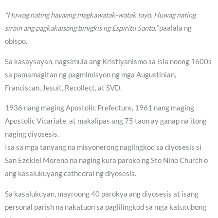
“Huwag nating hayaang magkawatak-watak tayo. Huwag nating
sirain ang pagkakaisang binigkis ng Espiritu Santo,”
paalala ng
obispo.
Sa kasaysayan, nagsimula ang Kristiyanismo sa isla noong 1600s
sa pamamagitan ng pagmimisyon ng mga Augustinian,
Franciscan, Jesuit, Recollect, at SVD.
1936 nang maging Apostolic Prefecture, 1961 nang maging
Apostolic Vicariate, at makalipas ang 75 taon ay ganap na itong
naging diyosesis.
Isa sa mga tanyang na misyonerong naglingkod sa diyosesis si
San Ezekiel Moreno na naging kura paroko ng Sto Nino Church o
ang kasalukuyang cathedral ng diyosesis.
Sa kasalukuyan, mayroong 40 parokya ang diyosesis at isang
personal parish na nakatuon sa paglilingkod sa mga katutubong