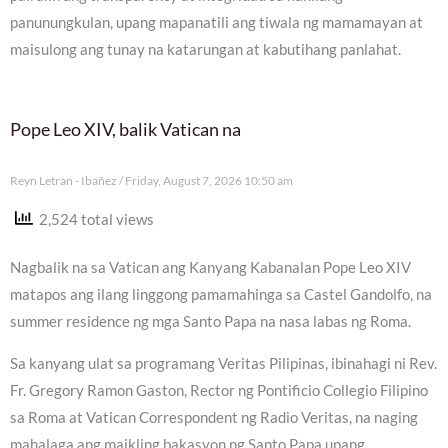
panunungkulan, upang mapanatili ang tiwala ng mamamayan at
maisulong ang tunay na katarungan at kabutihang panlahat.
Pope Leo XIV, balik Vatican na
Reyn Letran - Ibañez
Friday, August 7, 2026 10:50 am
2,524 total views
Nagbalik na sa Vatican ang Kanyang Kabanalan Pope Leo XIV
matapos ang ilang linggong pamamahinga sa Castel Gandolfo, na
summer residence ng mga Santo Papa na nasa labas ng Roma.
Sa kanyang ulat sa programang Veritas Pilipinas, ibinahagi ni Rev.
Fr. Gregory Ramon Gaston, Rector ng Pontificio Collegio Filipino
sa Roma at Vatican Correspondent ng Radio Veritas, na naging
mahalaga ang maikling bakasyon ng Santo Papa upang