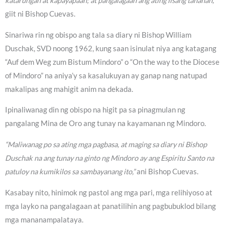
katarungan at kapayapaan; at pangalagaan ang ating iisang tahanan,”
giit ni Bishop Cuevas.
Sinariwa rin ng obispo ang tala sa diary ni Bishop William
Duschak, SVD noong 1962, kung saan isinulat niya ang katagang
“Auf dem Weg zum Bistum Mindoro” o “On the way to the Diocese
of Mindoro” na aniya’y sa kasalukuyan ay ganap nang natupad
makalipas ang mahigit anim na dekada.
Ipinaliwanag din ng obispo na higit pa sa pinagmulan ng
pangalang Mina de Oro ang tunay na kayamanan ng Mindoro.
“Maliwanag po sa ating mga pagbasa, at maging sa diary ni Bishop
Duschak na ang tunay na ginto ng Mindoro ay ang Espiritu Santo na
patuloy na kumikilos sa sambayanang ito,”
ani Bishop Cuevas.
Kasabay nito, hinimok ng pastol ang mga pari, mga relihiyoso at
mga layko na pangalagaan at panatilihin ang pagbubuklod bilang
mga mananampalataya.