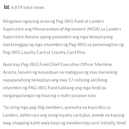
6,874 total views
Nilagdaan ngayong araw ng Pag-IBIG Fund at Landers
Superstore ang Memorandum of Agreement (MOA) sa Landers
Superstore Aseana upang palawakin ang mga benepisyong
matatanggap ng mga miyembro ng Pag-IBIG sa pamamagitan ng
Pag-IBIG Loyalty Card at Loyalty Card Plus.
Ayon kay Pag-IBIG Fund Chief Executive Officer Marilene
Acosta, layunin ng kasunduan na mabigyan ng mas maraming
napapanahong benepisyo ang may 17-milyong aktibong
miyembro ng PAG-IBIG Fund kabilang ang mga hindi pa
nangangailangan ng housing o multi-purpose loan.
“Sa ating mga pag-ibig members, pumunta na kayo dito sa
Landers, dalhin nyo ang iyong loyalty card plus, pwede na kayong
mag-shopping kahit wala kayo ng membership card. Initially, hindi