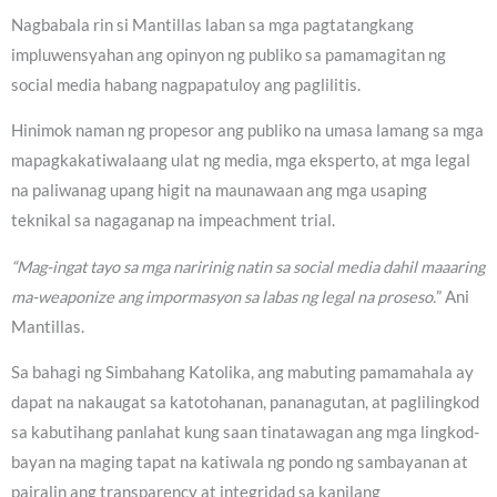
Nagbabala rin si Mantillas laban sa mga pagtatangkang
impluwensyahan ang opinyon ng publiko sa pamamagitan ng
social media habang nagpapatuloy ang paglilitis.
Hinimok naman ng propesor ang publiko na umasa lamang sa mga
mapagkakatiwalaang ulat ng media, mga eksperto, at mga legal
na paliwanag upang higit na maunawaan ang mga usaping
teknikal sa nagaganap na impeachment trial.
“Mag-ingat tayo sa mga naririnig natin sa social media dahil maaaring
ma-weaponize ang impormasyon sa labas ng legal na proseso.
” Ani
Mantillas.
Sa bahagi ng Simbahang Katolika, ang mabuting pamamahala ay
dapat na nakaugat sa katotohanan, pananagutan, at paglilingkod
sa kabutihang panlahat kung saan tinatawagan ang mga lingkod-
bayan na maging tapat na katiwala ng pondo ng sambayanan at
pairalin ang transparency at integridad sa kanilang