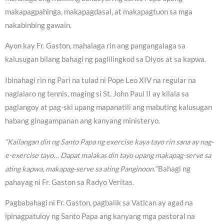
makapagpahinga, makapagdasal, at makapagtuon sa mga
nakabinbing gawain.
Ayon kay Fr. Gaston, mahalaga rin ang pangangalaga sa
kalusugan bilang bahagi ng paglilingkod sa Diyos at sa kapwa.
Ibinahagi rin ng Pari na tulad ni Pope Leo XIV na regular na
naglalaro ng tennis, maging si St. John Paul II ay kilala sa
paglangoy at pag-ski upang mapanatili ang mabuting kalusugan
habang ginagampanan ang kanyang ministeryo.
“Kailangan din ng Santo Papa ng exercise kaya tayo rin sana ay nag-
e-exercise tayo… Dapat malakas din tayo upang makapag-serve sa
ating kapwa, makapag-serve sa ating Panginoon.”
Bahagi ng
pahayag ni Fr. Gaston sa Radyo Veritas.
Pagbabahagi ni Fr. Gaston, pagbalik sa Vatican ay agad na
ipinagpatuloy ng Santo Papa ang kanyang mga pastoral na