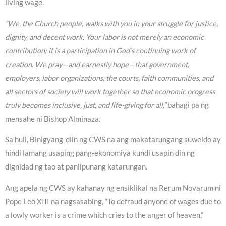
living wage.
“We, the Church people, walks with you in your struggle for justice,
dignity, and decent work. Your labor is not merely an economic
contribution; it is a participation in God’s continuing work of
creation. We pray—and earnestly hope—that government,
employers, labor organizations, the courts, faith communities, and
all sectors of society will work together so that economic progress
truly becomes inclusive, just, and life-giving for all,”
bahagi pa ng
mensahe ni Bishop Alminaza.
Sa huli, Binigyang-diin ng CWS na ang makatarungang suweldo ay
hindi lamang usaping pang-ekonomiya kundi usapin din ng
dignidad ng tao at panlipunang katarungan.
Ang apela ng CWS ay kahanay ng ensiklikal na Rerum Novarum ni
Pope Leo XIII na nagsasabing, “To defraud anyone of wages due to
a lowly worker is a crime which cries to the anger of heaven,”