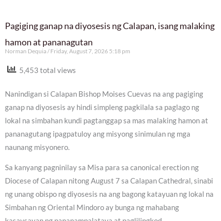
Pagiging ganap na diyosesis ng Calapan, isang malaking
hamon at pananagutan
Norman Dequia
Friday, August 7, 2026 5:18 pm
5,453 total views
Nanindigan si Calapan Bishop Moises Cuevas na ang pagiging
ganap na diyosesis ay hindi simpleng pagkilala sa paglago ng
lokal na simbahan kundi pagtanggap sa mas malaking hamon at
pananagutang ipagpatuloy ang misyong sinimulan ng mga
naunang misyonero.
Sa kanyang pagninilay sa Misa para sa canonical erection ng
Diocese of Calapan nitong August 7 sa Calapan Cathedral, sinabi
ng unang obispo ng diyosesis na ang bagong katayuan ng lokal na
Simbahan ng Oriental Mindoro ay bunga ng mahabang
kasaysayan ng pananampalataya at paglilingkod.