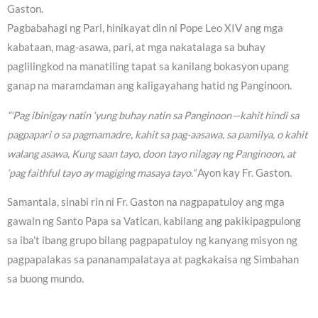
Gaston.
Pagbabahagi ng Pari, hinikayat din ni Pope Leo XIV ang mga
kabataan, mag-asawa, pari, at mga nakatalaga sa buhay
paglilingkod na manatiling tapat sa kanilang bokasyon upang
ganap na maramdaman ang kaligayahang hatid ng Panginoon.
“‘Pag ibinigay natin ‘yung buhay natin sa Panginoon—kahit hindi sa
pagpapari o sa pagmamadre, kahit sa pag-aasawa, sa pamilya, o kahit
walang asawa, Kung saan tayo, doon tayo nilagay ng Panginoon, at
‘pag faithful tayo ay magiging masaya tayo.”
Ayon kay Fr. Gaston.
Samantala, sinabi rin ni Fr. Gaston na nagpapatuloy ang mga
gawain ng Santo Papa sa Vatican, kabilang ang pakikipagpulong
sa iba’t ibang grupo bilang pagpapatuloy ng kanyang misyon ng
pagpapalakas sa pananampalataya at pagkakaisa ng Simbahan
sa buong mundo.