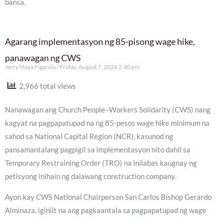
bansa.
Agarang implementasyon ng 85-pisong wage hike,
panawagan ng CWS
Jerry Maya Figarola
Friday, August 7, 2026 2:40 pm
2,966 total views
Nanawagan ang Church People–Workers Solidarity (CWS) nang
kagyat na pagpapatupad na ng 85-pesos wage hike minimum na
sahod sa National Capital Region (NCR), kasunod ng
pansamantalang pagpigil sa implementasyon nito dahil sa
Temporary Restraining Order (TRO) na inilabas kaugnay ng
petisyong inihain ng dalawang construction company.
Ayon kay CWS National Chairperson San Carlos Bishop Gerardo
Alminaza, iginiit na ang pagkaantala sa pagpapatupad ng wage