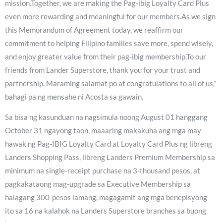
mission.Together, we are making the Pag-ibig Loyalty Card Plus
even more rewarding and meaningful for our members.As we sign
this Memorandum of Agreement today, we reaffirm our
commitment to helping Filipino families save more, spend wisely,
and enjoy greater value from their pag-ibig membership.To our
friends from Lander Superstore, thank you for your trust and
partnership. Maraming salamat po at congratulations to all of us,”
bahagi pa ng mensahe ni Acosta sa gawain.
Sa bisa ng kasunduan na nagsimula noong August 01 hanggang
October 31 ngayong taon, maaaring makakuha ang mga may
hawak ng Pag-IBIG Loyalty Card at Loyalty Card Plus ng libreng
Landers Shopping Pass, libreng Landers Premium Membership sa
minimum na single-receipt purchase na 3-thousand pesos, at
pagkakataong mag-upgrade sa Executive Membership sa
halagang 300-pesos lamang, magagamit ang mga benepisyong
ito sa 16 na kalahok na Landers Superstore branches sa buong