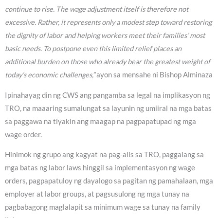
continue to rise. The wage adjustment itself is therefore not
excessive. Rather, it represents only a modest step toward restoring
the dignity of labor and helping workers meet their families’ most
basic needs. To postpone even this limited relief places an
additional burden on those who already bear the greatest weight of
today’s economic challenges,”
ayon sa mensahe ni Bishop Alminaza
Ipinahayag din ng CWS ang pangamba sa legal na implikasyon ng
TRO, na maaaring sumalungat sa layunin ng umiiral na mga batas
sa paggawa na tiyakin ang maagap na pagpapatupad ng mga
wage order.
Hinimok ng grupo ang kagyat na pag-alis sa TRO, paggalang sa
mga batas ng labor laws hinggil sa implementasyon ng wage
orders, pagpapatuloy ng dayalogo sa pagitan ng pamahalaan, mga
employer at labor groups, at pagsusulong ng mga tunay na
pagbabagong maglalapit sa minimum wage sa tunay na family