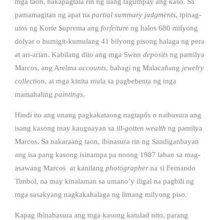
mga taon, nakapagtala rin ng ilang tagumpay ang kaso. Sa
pamamagitan ng apat na
partial summary judgments
, ipinag-
utos ng Korte Suprema ang
forfeiture
ng halos 680 milyong
dolyar o humigit-kumulang 41 bilyong pisong halaga ng pera
at ari-arian. Kabilang dito ang mga Swiss
deposits
ng pamilya
Marcos, ang Arelma
accounts
, bahagi ng Malacañang
jewelry
collection
, at mga kinita mula sa pagbebenta ng mga
mamahaling
paintings
.
Hindi ito ang unang pagkakataong nagtapós o naibasura ang
isang kasong may kaugnayan sa
ill-gotten wealth
ng pamilya
Marcos. Sa nakaraang taon, ibinasura rin ng Sandiganbayan
ang isa pang kasong isinampa pa noong 1987 laban sa mag-
asawang Marcos at kanilang
photographer
na si Fernando
Timbol, na may kinalaman sa umano’y iligal na pagbili ng
mga sasakyang nagkakahalaga ng limang milyong piso.
Kapag ibinabasura ang mga kasong katulad nito, parang