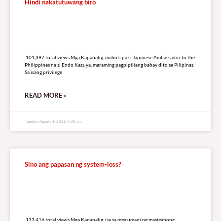
Hindi nakatutuwang biro
101,397 total views
101,397 total views Mga Kapanalig, mabuti pa si Japanese Ambassador to the
Philippines na si Endo Kazuya, maraming pagpipiliang bahay dito sa Pilipinas.
Sa isang privilege
READ MORE »
Tuesday, August 4, 2026 7:00 am
Sino ang papasan ng system-loss?
133,416 total views
133,416 total views Mga Kapanalig, isa sa mga umani ng masigabong