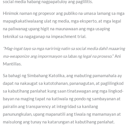
social media habang nagpapatuloy ang paglilitis.
Hinimok naman ng propesor ang publiko na umasa lamang sa mga
mapagkakatiwalaang ulat ng media, mga eksperto, at mga legal
na paliwanag upang higit na maunawaan ang mga usaping
teknikal sa nagaganap na impeachment trial.
“Mag-ingat tayo sa mga naririnig natin sa social media dahil maaaring
ma-weaponize ang impormasyon sa labas ng legal na proseso.
” Ani
Mantillas.
Sa bahagi ng Simbahang Katolika, ang mabuting pamamahala ay
dapat na nakaugat sa katotohanan, pananagutan, at paglilingkod
sa kabutihang panlahat kung saan tinatawagan ang mga lingkod-
bayan na maging tapat na katiwala ng pondo ng sambayanan at
pairalin ang transparency at integridad sa kanilang
panunungkulan, upang mapanatili ang tiwala ng mamamayan at
maisulong ang tunay na katarungan at kabutihang panlahat.