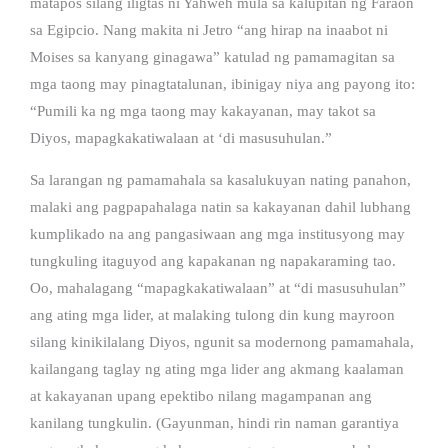
matapos silang iligtas ni Yahweh mula sa kalupitan ng Faraon
sa Egipcio. Nang makita ni Jetro “ang hirap na inaabot ni
Moises sa kanyang ginagawa” katulad ng pamamagitan sa
mga taong may pinagtatalunan, ibinigay niya ang payong ito:
“Pumili ka ng mga taong may kakayanan, may takot sa
Diyos, mapagkakatiwalaan at ‘di masusuhulan.”
Sa larangan ng pamamahala sa kasalukuyan nating panahon,
malaki ang pagpapahalaga natin sa kakayanan dahil lubhang
kumplikado na ang pangasiwaan ang mga institusyong may
tungkuling itaguyod ang kapakanan ng napakaraming tao.
Oo, mahalagang “mapagkakatiwalaan” at “di masusuhulan”
ang ating mga lider, at malaking tulong din kung mayroon
silang kinikilalang Diyos, ngunit sa modernong pamamahala,
kailangang taglay ng ating mga lider ang akmang kaalaman
at kakayanan upang epektibo nilang magampanan ang
kanilang tungkulin. (Gayunman, hindi rin naman garantiya