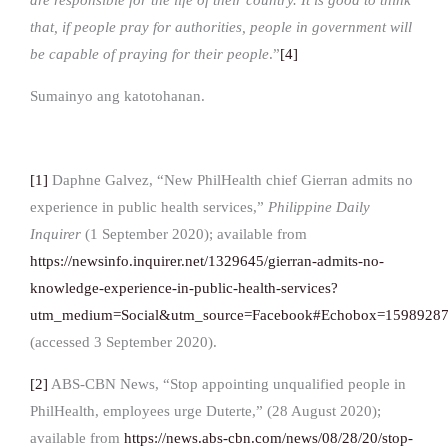
that, if people pray for authorities, people in government will
be capable of praying for their people
.”
[4]
Sumainyo ang katotohanan.
[1]
Daphne Galvez, “New PhilHealth chief Gierran admits no
experience in public health services,”
Philippine Daily
Inquirer
(1 September 2020); available from
https://newsinfo.inquirer.net/1329645/gierran-admits-no-
knowledge-experience-in-public-health-services?
utm_medium=Social&utm_source=Facebook#Echobox=1598928
(accessed 3 September 2020).
[2]
ABS-CBN News, “Stop appointing unqualified people in
PhilHealth, employees urge Duterte,” (28 August 2020);
available from
https://news.abs-cbn.com/news/08/28/20/stop-