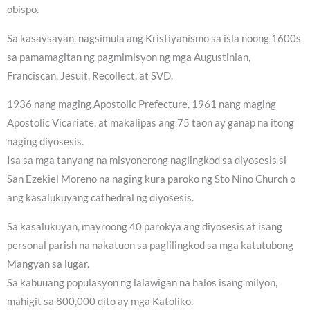
obispo.
Sa kasaysayan, nagsimula ang Kristiyanismo sa isla noong 1600s
sa pamamagitan ng pagmimisyon ng mga Augustinian,
Franciscan, Jesuit, Recollect, at SVD.
1936 nang maging Apostolic Prefecture, 1961 nang maging
Apostolic Vicariate, at makalipas ang 75 taon ay ganap na itong
naging diyosesis.
Isa sa mga tanyang na misyonerong naglingkod sa diyosesis si
San Ezekiel Moreno na naging kura paroko ng Sto Nino Church o
ang kasalukuyang cathedral ng diyosesis.
Sa kasalukuyan, mayroong 40 parokya ang diyosesis at isang
personal parish na nakatuon sa paglilingkod sa mga katutubong
Mangyan sa lugar.
Sa kabuuang populasyon ng lalawigan na halos isang milyon,
mahigit sa 800,000 dito ay mga Katoliko.