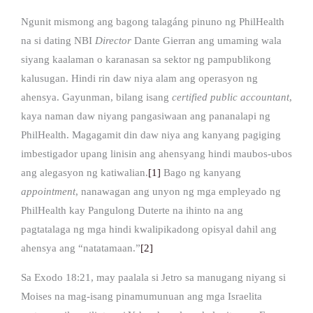
Ngunit mismong ang bagong talagáng pinuno ng PhilHealth
na si dating NBI
Director
Dante Gierran ang umaming wala
siyang kaalaman o karanasan sa sektor ng pampublikong
kalusugan. Hindi rin daw niya alam ang operasyon ng
ahensya. Gayunman, bilang isang
certified public accountant
,
kaya naman daw niyang pangasiwaan ang pananalapi ng
PhilHealth. Magagamit din daw niya ang kanyang pagiging
imbestigador upang linisin ang ahensyang hindi maubos-ubos
ang alegasyon ng katiwalian.
[1]
Bago ng kanyang
appointment
, nanawagan ang unyon ng mga empleyado ng
PhilHealth kay Pangulong Duterte na ihinto na ang
pagtatalaga ng mga hindi kwalipikadong opisyal dahil ang
ahensya ang “natatamaan.”
[2]
Sa Exodo 18:21, may paalala si Jetro sa manugang niyang si
Moises na mag-isang pinamumunuan ang mga Israelita