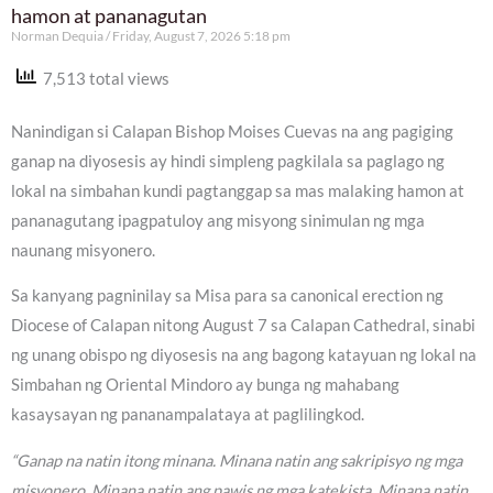
hamon at pananagutan
Norman Dequia
Friday, August 7, 2026 5:18 pm
7,513 total views
Nanindigan si Calapan Bishop Moises Cuevas na ang pagiging
ganap na diyosesis ay hindi simpleng pagkilala sa paglago ng
lokal na simbahan kundi pagtanggap sa mas malaking hamon at
pananagutang ipagpatuloy ang misyong sinimulan ng mga
naunang misyonero.
Sa kanyang pagninilay sa Misa para sa canonical erection ng
Diocese of Calapan nitong August 7 sa Calapan Cathedral, sinabi
ng unang obispo ng diyosesis na ang bagong katayuan ng lokal na
Simbahan ng Oriental Mindoro ay bunga ng mahabang
kasaysayan ng pananampalataya at paglilingkod.
“Ganap na natin itong minana. Minana natin ang sakripisyo ng mga
misyonero. Minana natin ang pawis ng mga katekista. Minana natin