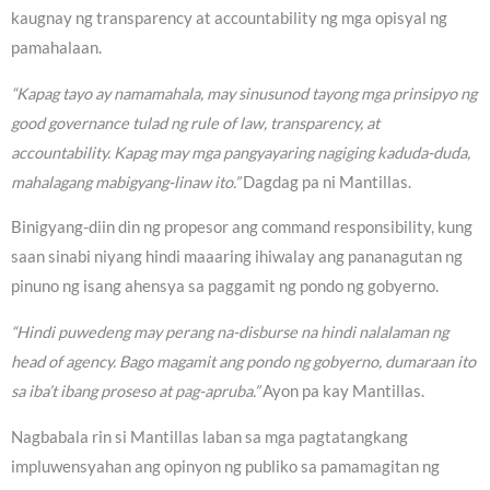
kaugnay ng transparency at accountability ng mga opisyal ng
pamahalaan.
“Kapag tayo ay namamahala, may sinusunod tayong mga prinsipyo ng
good governance tulad ng rule of law, transparency, at
accountability. Kapag may mga pangyayaring nagiging kaduda-duda,
mahalagang mabigyang-linaw ito.”
Dagdag pa ni Mantillas.
Binigyang-diin din ng propesor ang command responsibility, kung
saan sinabi niyang hindi maaaring ihiwalay ang pananagutan ng
pinuno ng isang ahensya sa paggamit ng pondo ng gobyerno.
“Hindi puwedeng may perang na-disburse na hindi nalalaman ng
head of agency. Bago magamit ang pondo ng gobyerno, dumaraan ito
sa iba’t ibang proseso at pag-apruba.”
Ayon pa kay Mantillas.
Nagbabala rin si Mantillas laban sa mga pagtatangkang
impluwensyahan ang opinyon ng publiko sa pamamagitan ng