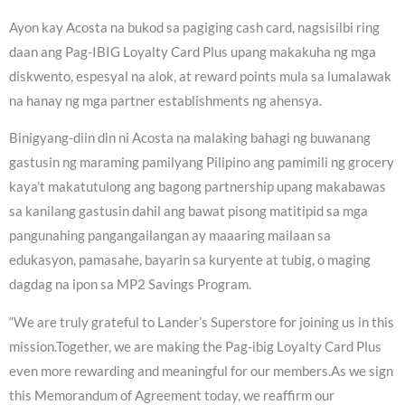
Ayon kay Acosta na bukod sa pagiging cash card, nagsisilbi ring
daan ang Pag-IBIG Loyalty Card Plus upang makakuha ng mga
diskwento, espesyal na alok, at reward points mula sa lumalawak
na hanay ng mga partner establishments ng ahensya.
Binigyang-diin din ni Acosta na malaking bahagi ng buwanang
gastusin ng maraming pamilyang Pilipino ang pamimili ng grocery
kaya’t makatutulong ang bagong partnership upang makabawas
sa kanilang gastusin dahil ang bawat pisong matitipid sa mga
pangunahing pangangailangan ay maaaring mailaan sa
edukasyon, pamasahe, bayarin sa kuryente at tubig, o maging
dagdag na ipon sa MP2 Savings Program.
“We are truly grateful to Lander’s Superstore for joining us in this
mission.Together, we are making the Pag-ibig Loyalty Card Plus
even more rewarding and meaningful for our members.As we sign
this Memorandum of Agreement today, we reaffirm our