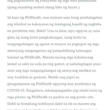
ang pagkakaroon ng kakayanan ng mga nasa pamahalaan
upang masabing mabuti silang lider ng bayan.)
Sa kaso ng PhilHealth, mas mainam sana kung pinahalagahan
ang teknikal na kakayanan ng itatalagang kapalit ng nagbitiw
na presidente nito. Bakit? Una sa lahat, tayo ngayon ay nasa
gitna ng isang krisis pangkalusugan, isang krisis na
nangangailangan ng agaran at maayos na pagtugon ng mga
ahensyang nangangasiwa ng pampublikong kalusugan
katulad ng PhilHealth. Marami tayong mga kababayang
lantad sa sakit na wala pa ring gamot, at nadadagdagan araw-
araw ang mga nangangailangan ng atensyong medikal na
may kaakibat na gastusin. Malaki ang papel na
ginagampanan ng PhilHealth ngayong may pandemya ng
COVID-19. Pangalawa, nakakapangamba ang sinabi noon ng
mga pinuno ng PhilHealth na paubos na ang pondo nito.
Dahil sa bumabang koleksyon dahil na rin sa marami ang