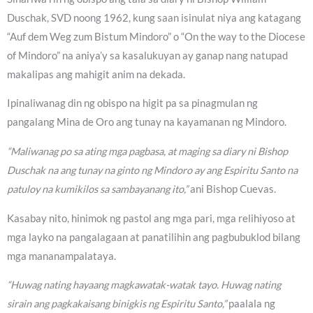
Duschak, SVD noong 1962, kung saan isinulat niya ang katagang
“Auf dem Weg zum Bistum Mindoro” o “On the way to the Diocese
of Mindoro” na aniya’y sa kasalukuyan ay ganap nang natupad
makalipas ang mahigit anim na dekada.
Ipinaliwanag din ng obispo na higit pa sa pinagmulan ng
pangalang Mina de Oro ang tunay na kayamanan ng Mindoro.
“Maliwanag po sa ating mga pagbasa, at maging sa diary ni Bishop
Duschak na ang tunay na ginto ng Mindoro ay ang Espiritu Santo na
patuloy na kumikilos sa sambayanang ito,”
ani Bishop Cuevas.
Kasabay nito, hinimok ng pastol ang mga pari, mga relihiyoso at
mga layko na pangalagaan at panatilihin ang pagbubuklod bilang
mga mananampalataya.
“Huwag nating hayaang magkawatak-watak tayo. Huwag nating
sirain ang pagkakaisang binigkis ng Espiritu Santo,”
paalala ng