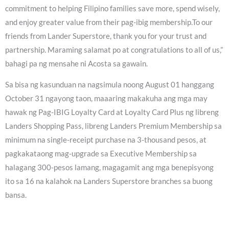
commitment to helping Filipino families save more, spend wisely,
and enjoy greater value from their pag-ibig membership.To our
friends from Lander Superstore, thank you for your trust and
partnership. Maraming salamat po at congratulations to all of us,”
bahagi pa ng mensahe ni Acosta sa gawain.
Sa bisa ng kasunduan na nagsimula noong August 01 hanggang
October 31 ngayong taon, maaaring makakuha ang mga may
hawak ng Pag-IBIG Loyalty Card at Loyalty Card Plus ng libreng
Landers Shopping Pass, libreng Landers Premium Membership sa
minimum na single-receipt purchase na 3-thousand pesos, at
pagkakataong mag-upgrade sa Executive Membership sa
halagang 300-pesos lamang, magagamit ang mga benepisyong
ito sa 16 na kalahok na Landers Superstore branches sa buong
bansa.