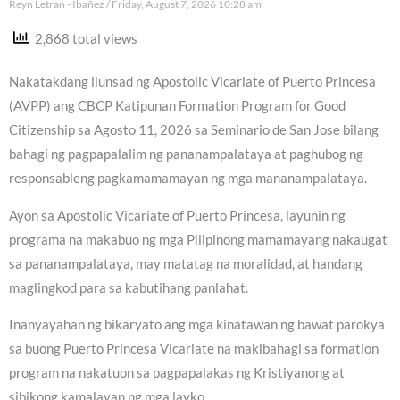
Reyn Letran - Ibañez
Friday, August 7, 2026 10:28 am
2,868 total views
Nakatakdang ilunsad ng Apostolic Vicariate of Puerto Princesa
(AVPP) ang CBCP Katipunan Formation Program for Good
Citizenship sa Agosto 11, 2026 sa Seminario de San Jose bilang
bahagi ng pagpapalalim ng pananampalataya at paghubog ng
responsableng pagkamamamayan ng mga mananampalataya.
Ayon sa Apostolic Vicariate of Puerto Princesa, layunin ng
programa na makabuo ng mga Pilipinong mamamayang nakaugat
sa pananampalataya, may matatag na moralidad, at handang
maglingkod para sa kabutihang panlahat.
Inanyayahan ng bikaryato ang mga kinatawan ng bawat parokya
sa buong Puerto Princesa Vicariate na makibahagi sa formation
program na nakatuon sa pagpapalakas ng Kristiyanong at
sibikong kamalayan ng mga layko.