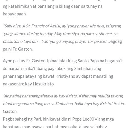
ng katahimikan at panalangin bilang daan sa tunay na
kapayapaan.
“Sabi niya, si St. Francis of Assisi, ay ‘yung prayer life niya, talagang
‘yung silence during the day. May time siya, na para sa silence, sa
dasal. Sana tayo din… Yan ‘yung kanyang prayer for peace.”
Dagdag
pa ni Fr. Gaston.
Ayon pa kay Fr. Gaston, ipinaalala rin ng Santo Papa na bagama’t
dumaraan sa iba’t ibang pagsubok ang Simbahan, ang
pananampalataya ng bawat Kristiyano ay dapat manatiling
nakasentro kay Hesukristo.
“Ang ating pananampalataya ay kay Kristo. Kahit may makita tayong
hindi maganda sa ilang tao sa Simbahan, balik tayo kay Kristo.”
Ani Fr.
Gaston.
Pagbabahagi ng Pari, hinikayat din ni Pope Leo XIV ang mga
kabataan, mag-asawa, pari, at mga nakatalaga sa buhay