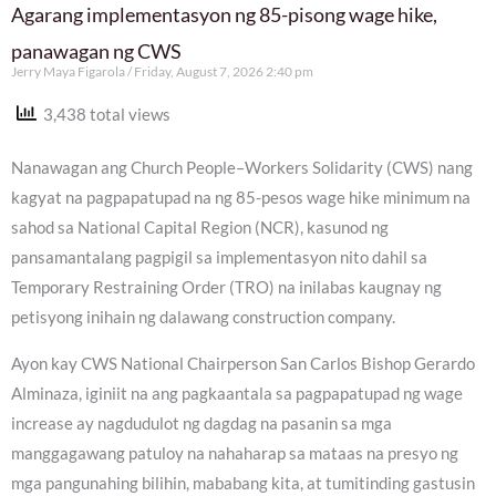
Agarang implementasyon ng 85-pisong wage hike,
panawagan ng CWS
Jerry Maya Figarola
Friday, August 7, 2026 2:40 pm
3,438 total views
Nanawagan ang Church People–Workers Solidarity (CWS) nang
kagyat na pagpapatupad na ng 85-pesos wage hike minimum na
sahod sa National Capital Region (NCR), kasunod ng
pansamantalang pagpigil sa implementasyon nito dahil sa
Temporary Restraining Order (TRO) na inilabas kaugnay ng
petisyong inihain ng dalawang construction company.
Ayon kay CWS National Chairperson San Carlos Bishop Gerardo
Alminaza, iginiit na ang pagkaantala sa pagpapatupad ng wage
increase ay nagdudulot ng dagdag na pasanin sa mga
manggagawang patuloy na nahaharap sa mataas na presyo ng
mga pangunahing bilihin, mababang kita, at tumitinding gastusin