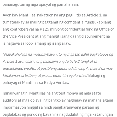
pananagutan ng mga opisyal ng pamahalaan.
Ayon kay Mantillas, nakatuon na ang paglilitis sa Article 1, na
tumatalakay sa maling paggamit ng confidential funds, kabilang
ang kontrobersyal na ₱125 milyong confidential fund ng Office of
the Vice President at ang mahigit isang daang disbursement na
isinagawa sa loob lamang ng isang araw.
“Napakahalaga na masubaybayan ito ng mga tao dahil pagkatapos ng
Article 1 ay maaari nang talakayin ang Article 2 tungkol sa
unexplained wealth, at posibleng sumunod din ang Article 3 na may
kinalaman sa bribery at procurement irregularities.”
Bahagi ng
pahayag ni Mantillas sa Radyo Veritas.
Ipinaliwanag ni Mantillas na ang testimonya ng mga state
auditors at mga opisyal ng bangko ay nagbigay ng mahahalagang
impormasyon hinggil sa hindi pangkaraniwang paraan ng
paglalabas ng pondo ng bayan na nagdudulot ng mga katanungan