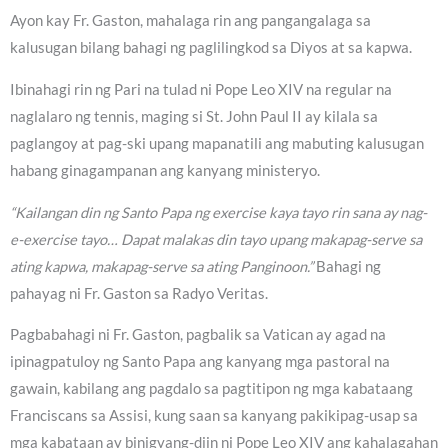
Ayon kay Fr. Gaston, mahalaga rin ang pangangalaga sa
kalusugan bilang bahagi ng paglilingkod sa Diyos at sa kapwa.
Ibinahagi rin ng Pari na tulad ni Pope Leo XIV na regular na
naglalaro ng tennis, maging si St. John Paul II ay kilala sa
paglangoy at pag-ski upang mapanatili ang mabuting kalusugan
habang ginagampanan ang kanyang ministeryo.
“Kailangan din ng Santo Papa ng exercise kaya tayo rin sana ay nag-
e-exercise tayo… Dapat malakas din tayo upang makapag-serve sa
ating kapwa, makapag-serve sa ating Panginoon.”
Bahagi ng
pahayag ni Fr. Gaston sa Radyo Veritas.
Pagbabahagi ni Fr. Gaston, pagbalik sa Vatican ay agad na
ipinagpatuloy ng Santo Papa ang kanyang mga pastoral na
gawain, kabilang ang pagdalo sa pagtitipon ng mga kabataang
Franciscans sa Assisi, kung saan sa kanyang pakikipag-usap sa
mga kabataan ay binigyang-diin ni Pope Leo XIV ang kahalagahan