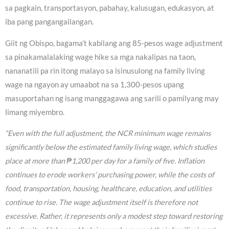
sa pagkain, transportasyon, pabahay, kalusugan, edukasyon, at
iba pang pangangailangan.
Giit ng Obispo, bagama’t kabilang ang 85-pesos wage adjustment
sa pinakamalalaking wage hike sa mga nakalipas na taon,
nananatili pa rin itong malayo sa isinusulong na family living
wage na ngayon ay umaabot na sa 1,300-pesos upang
masuportahan ng isang manggagawa ang sarili o pamilyang may
limang miyembro.
“Even with the full adjustment, the NCR minimum wage remains
significantly below the estimated family living wage, which studies
place at more than ₱1,200 per day for a family of five. Inflation
continues to erode workers’ purchasing power, while the costs of
food, transportation, housing, healthcare, education, and utilities
continue to rise. The wage adjustment itself is therefore not
excessive. Rather, it represents only a modest step toward restoring