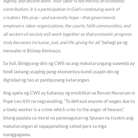
dignity, and decent work. Your labor is not merely an economic
contribution; it is a participation in God’s continuing work of
creation. We pray—and earnestly hope—that government,
employers, labor organizations, the courts, faith communities, and
all sectors of society will work together so that economic progress
truly becomes inclusive, just, and life-giving for all,”
bahagi pa ng
mensahe ni Bishop Alminaza.
Sa huli, Binigyang-diin ng CWS na ang makatarungang suweldo ay
hindi lamang usaping pang-ekonomiya kundi usapin din ng
dignidad ng tao at panlipunang katarungan.
Ang apela ng CWS ay kahanay ng ensiklikal na Rerum Novarum ni
Pope Leo XIII na nagsasabing, “To defraud anyone of wages due to
a lowly worker is a crime which cries to the anger of heaven,”
bilang paalala sa moral na pananagutan ng lipunan na tiyakin ang
makatarungan at napapanahong sahod para sa mga
manggagawa.