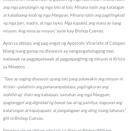
ang mga panalangin ng mga lolo at lola. Minana natin ang katatagan
at kababaang-loob ng mga Mangyan. Minana natin ang paglilingkod
ng mga pari, madre, at mga layko. Mga kapatid, ang mana ay isang
misyon. Ang mina ay misyon,”
ayon kay Bishop Cuevas.
Ayon sa obispo, ang pag-angat ng Apostolic Vicariate of Calapan
bilang isang ganap na diyosesis ay nangangahulugang mas
malawak na pagpapalawak at pagpapaigting ng misyon ni Kristo
sa Mindoro.
“Tayo ay naging diyosesis upang lalo pang palawakin ang misyon ni
Kristo—palalimin ang pananampalataya; paglingkuran ang
mahihirap; ihain ang kabataan; samahan ang mga Mangyan;
ipagtanggol ang dignidad ng bawat tao at ng pamilya; itaguyod ang
katarungan at kapayapaan; at pangalagaan ang ating iisang tahanan,”
giit ni Bishop Cuevas.
Sinariwa rin ng obispo ang tala sa diary ni Bishop William