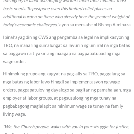
the dignity of labor and helping workers meet their families’ most
basic needs. To postpone even this limited relief places an
additional burden on those who already bear the greatest weight of
today’s economic challenges,”
ayon sa mensahe ni Bishop Alminaza
Ipinahayag din ng CWS ang pangamba sa legal na implikasyon ng
TRO, na maaaring sumalungat sa layunin ng umiiral na mga batas
sa paggawa na tiyakin ang maagap na pagpapatupad ng mga
wage order.
Hinimok ng grupo ang kagyat na pag-alis sa TRO, paggalang sa
mga batas ng labor laws hinggil sa implementasyon ng wage
orders, pagpapatuloy ng dayalogo sa pagitan ng pamahalaan, mga
employer at labor groups, at pagsusulong ng mga tunay na
pagbabagong maglalapit sa minimum wage sa tunay na family
living wage.
“We, the Church people, walks with you in your struggle for justice,