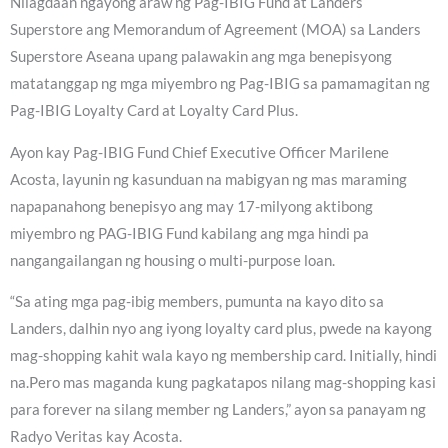
Nilagdaan ngayong araw ng Pag-IBIG Fund at Landers
Superstore ang Memorandum of Agreement (MOA) sa Landers
Superstore Aseana upang palawakin ang mga benepisyong
matatanggap ng mga miyembro ng Pag-IBIG sa pamamagitan ng
Pag-IBIG Loyalty Card at Loyalty Card Plus.
Ayon kay Pag-IBIG Fund Chief Executive Officer Marilene
Acosta, layunin ng kasunduan na mabigyan ng mas maraming
napapanahong benepisyo ang may 17-milyong aktibong
miyembro ng PAG-IBIG Fund kabilang ang mga hindi pa
nangangailangan ng housing o multi-purpose loan.
“Sa ating mga pag-ibig members, pumunta na kayo dito sa
Landers, dalhin nyo ang iyong loyalty card plus, pwede na kayong
mag-shopping kahit wala kayo ng membership card. Initially, hindi
na.Pero mas maganda kung pagkatapos nilang mag-shopping kasi
para forever na silang member ng Landers,” ayon sa panayam ng
Radyo Veritas kay Acosta.