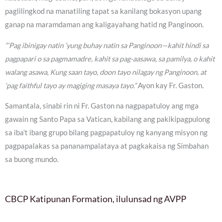
paglilingkod na manatiling tapat sa kanilang bokasyon upang
ganap na maramdaman ang kaligayahang hatid ng Panginoon.
“‘Pag ibinigay natin ‘yung buhay natin sa Panginoon—kahit hindi sa
pagpapari o sa pagmamadre, kahit sa pag-aasawa, sa pamilya, o kahit
walang asawa, Kung saan tayo, doon tayo nilagay ng Panginoon, at
‘pag faithful tayo ay magiging masaya tayo.”
Ayon kay Fr. Gaston.
Samantala, sinabi rin ni Fr. Gaston na nagpapatuloy ang mga
gawain ng Santo Papa sa Vatican, kabilang ang pakikipagpulong
sa iba’t ibang grupo bilang pagpapatuloy ng kanyang misyon ng
pagpapalakas sa pananampalataya at pagkakaisa ng Simbahan
sa buong mundo.
CBCP Katipunan Formation, ilulunsad ng AVPP