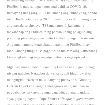
nawalan ng hanapbuhay at dahil sa laki ng binabayaran ng
PhilHealth para sa mga naoospital dahil sa COVID-19,
tinatayang hanggang 2021 na lamang ang “buhay” ng pondo
nito. Hindi pa tapos ang 2020, umabot na sa 90 bilyong piso
ang nawala sa ahensya.
[3]
Samakatuwid, kailangang
makahanap ang PhilHealth ng paraan upang palaguin ang
pondong pinapangasiwaan nito katulad ng mga
investments
.
Ang mga hamong kinakaharap ngayon ng PhilHealth ay
hindi lamang tungkol sa pagputol sa malawakang katiwaliang
kinasangkutan ng mga nagsipagbitiw na mga opisyal nito.
Mga Kapanalig, batid ni Ginoong Gierran ang bigat ng bago
niyang trabaho. Natatakot daw siya ngunit hindi raw siya
mangingimi. Nariyan na sa kanyang posisyon si Ginoong
Gierran kaya’t ang tanging magagawa natin, maliban sa
pagbabantay sa kanyang mga gagawin, ay ang ipagdasal
siya, gaya ng payo ni Pope Francis: “
People in government
are responsible for the life of their country. It is good to think