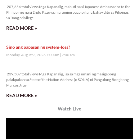
207,654 total views Mga Kapanalig, mabuti pa si Japanese Ambassador to the
Philippines na si Endo Kazuya, maraming pagpipiliang bahay dito sa Pilipinas.
Sa isang privilege
READ MORE »
Sino ang papasan ng system-loss?
Monday, August 3, 2026 7:00 am
7:00 am
239,507 total views
239,507 total views Mga Kapanalig, isa sa mga umani ng masigabong
palakpakan sa State of the Nation Address (o SONA) ni Pangulong Bongbong
Marcos Jr ay
READ MORE »
Watch Live