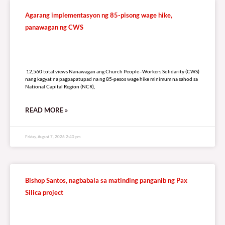
Agarang implementasyon ng 85-pisong wage hike,
panawagan ng CWS
12,560 total views
12,560 total views Nanawagan ang Church People–Workers Solidarity (CWS)
nang kagyat na pagpapatupad na ng 85-pesos wage hike minimum na sahod sa
National Capital Region (NCR),
READ MORE »
Friday, August 7, 2026 2:40 pm
Bishop Santos, nagbabala sa matinding panganib ng Pax
Silica project