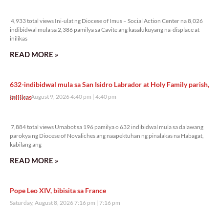
4,933 total views
4,933 total views Ini-ulat ng Diocese of Imus – Social Action Center na 8,026
indibidwal mula sa 2,386 pamilya sa Cavite ang kasalukuyang na-displace at
inilikas
READ MORE »
632-indibidwal mula sa San Isidro Labrador at Holy Family parish,
inilikas
Sunday, August 9, 2026 4:40 pm
4:40 pm
7,884 total views
7,884 total views Umabot sa 196 pamilya o 632 indibidwal mula sa dalawang
parokya ng Diocese of Novaliches ang naapektuhan ng pinalakas na Habagat,
kabilang ang
READ MORE »
Pope Leo XIV, bibisita sa France
Saturday, August 8, 2026 7:16 pm
7:16 pm