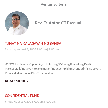
Veritas Editorial
Rev. Fr. Anton CT Pascual
TUNAY NA KALAGAYAN NG BANSA
Saturday, August 8, 2026 7:00 am
7:00 am
42,772 total views
42,772 total views Kapanalig, sa ikalimang SONA ng Pangulong Ferdinand
Marcos Jr., idinetalye nito ang maraming accomplishment ng administrasyon.
Pero, nakalimutan ni PBBM na i-ulat sa
READ MORE »
CONFIDENTIAL FUND
Friday, August 7, 2026 7:00 am
7:00 am