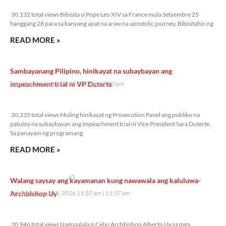
30,132 total views
30,132 total views Bibisita si Pope Leo XIV sa France mula Setyembre 25
hanggang 28 para sa kanyang apat na araw na apostolic journey. Bibisitahin ng
READ MORE »
Sambayanang Pilipino, hinikayat na subaybayan ang
impeachment trial ni VP Duterte
Saturday, August 8, 2026 7:10 pm
7:10 pm
30,235 total views
30,235 total views Muling hinikayat ng Prosecution Panel ang publiko na
patuloy na subaybayan ang impeachment trial ni Vice President Sara Duterte.
Sa panayam ng programang
READ MORE »
Walang saysay ang kayamanan kung nawawala ang kaluluwa-
Archbishop Uy
Saturday, August 8, 2026 11:37 am
11:37 am
20,946 total views
20,946 total views Nagpaalala si Cebu Archbishop Alberto Uy sa mga