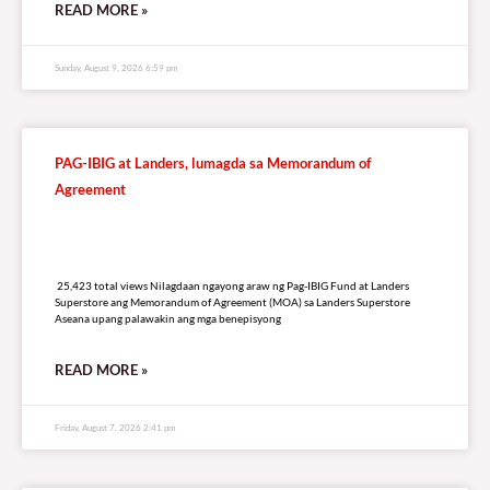
READ MORE »
Sunday, August 9, 2026 6:59 pm
PAG-IBIG at Landers, lumagda sa Memorandum of
Agreement
25,423 total views
25,423 total views Nilagdaan ngayong araw ng Pag-IBIG Fund at Landers
Superstore ang Memorandum of Agreement (MOA) sa Landers Superstore
Aseana upang palawakin ang mga benepisyong
READ MORE »
Friday, August 7, 2026 2:41 pm