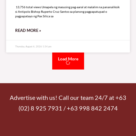
13,756 total views
13,756 total views Umapela ng masusing pag-aaral at malalim na pananaliksik
si Antipolo Bishop Ruperto Cruz Santos sa planong pagpapatupad o
pagpapatayo ng Pax Silica sa
READ MORE »
Thursday, August 6, 2026 1:54 pm
Load More
Advertise with us! Call our team 24/7 at +63
(02) 8 925 7931 / +63 998 842 2474