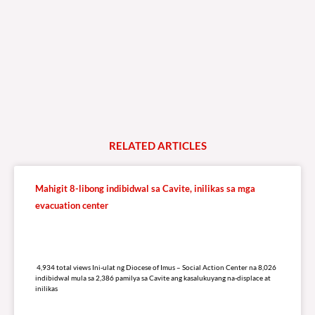
RELATED
A
R
T
I
C
L
E
S
Mahigit 8-libong indibidwal sa Cavite, inilikas sa mga
evacuation center
4,934 total views
4,934 total views Ini-ulat ng Diocese of Imus – Social Action Center na 8,026
indibidwal mula sa 2,386 pamilya sa Cavite ang kasalukuyang na-displace at
inilikas