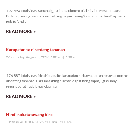
107,493 total views
107,493 total views Kapanalig, sa impeachment trial ni Vice President Sara
Duterte, naging malinaw sa madlang bayan na ang “confidential fund” ay isang
public fund o
READ MORE »
Karapatan sa disenteng tahanan
Wednesday, August 5, 2026 7:00 am
7:00 am
176,887 total views
176,887 total views Mga Kapanalig, karapatan ng bawat tao ang magkaroon ng
disenteng tahanan. Para masabing disente, dapat itong sapat, ligtas, may
seguridad, at nagbibigay-daan sa
READ MORE »
Hindi nakatutuwang biro
Tuesday, August 4, 2026 7:00 am
7:00 am
207,654 total views