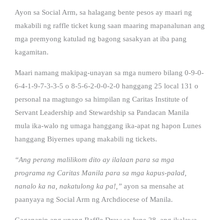
Ayon sa Social Arm, sa halagang bente pesos ay maari ng
makabili ng raffle ticket kung saan maaring mapanalunan ang
mga premyong katulad ng bagong sasakyan at iba pang
kagamitan.
Maari namang makipag-unayan sa mga numero bilang 0-9-0-
6-4-1-9-7-3-3-5 o 8-5-6-2-0-0-2-0 hanggang 25 local 131 o
personal na magtungo sa himpilan ng Caritas Institute of
Servant Leadership and Stewardship sa Pandacan Manila
mula ika-walo ng umaga hanggang ika-apat ng hapon Lunes
hanggang Biyernes upang makabili ng tickets.
“Ang perang malilikom dito ay ilalaan para sa mga
programa ng Caritas Manila para sa mga kapus-palad,
nanalo ka na, nakatulong ka pa!,”
ayon sa mensahe at
paanyaya ng Social Arm ng Archdiocese of Manila.
Gaganapin ang unang Raffle Draw sa June 28, ang ikalawa