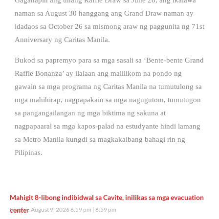
naman sa August 30 hanggang ang Grand Draw naman ay
idadaos sa October 26 sa mismong araw ng paggunita ng 71st
Anniversary ng Caritas Manila.
Bukod sa papremyo para sa mga sasali sa ‘Bente-bente Grand
Raffle Bonanza’ ay ilalaan ang malilikom na pondo ng
gawain sa mga programa ng Caritas Manila na tumutulong sa
mga mahihirap, nagpapakain sa mga nagugutom, tumutugon
sa pangangailangan ng mga biktima ng sakuna at
nagpapaaral sa mga kapos-palad na estudyante hindi lamang
sa Metro Manila kungdi sa magkakaibang bahagi rin ng
Pilipinas.
Mahigit 8-libong indibidwal sa Cavite, inilikas sa mga evacuation
center
Sunday, August 9, 2026 6:59 pm
6:59 pm