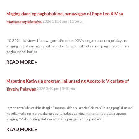
Maging daan ng pagbubuklod, panawagan ni Pope Leo XIV sa
mananampalataya
Wednesday, August 5, 2026 11:56 am
11:56 am
10,329 total views
10,329 total views Nanawagan si Pope Leo XIV sa mga mananampalataya na
maging mga daan ng pagkakasundo at pagbubuklod sa harap ng lumalalim na
pagkakahati-hati at
READ MORE »
Mabuting Katiwala program, inilunsad ng Apostolic Vicariate of
Taytay, Palawan
Tuesday, August 4, 2026 3:40 pm
3:40 pm
9,275 total views
9,275 total views Ibinahagi ni Taytay Bishop Broderick Pabillo ang paglulunsad
ng bikaryato ng malawakang paghuhubog sa mga mananampalataya upang
maging “Mabubuting Katiwala” bilang pangunahing pastoral
READ MORE »