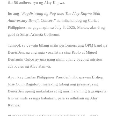
ika-50 anibersaryo ng Alay Kapwa.
Ito ang
“Pagdiriwang ng Pag-asa: The Alay Kapwa 50th
Anniversary Benefit Concert”
na inihahandog ng Caritas
Philippines, na gaganapin sa July 8, 2025, Martes, alas-6 ng
gabi sa Smart Araneta Coliseum.
Tampok sa gawain bilang main performers ang OPM band na
Ben&Ben, na ang mga vocalist na sina Paolo at Miguel
Benjamin Guico ay una nang pinili bilang bagong mission
advocates ng Alay Kapwa.
Ayon kay Caritas Philippines President, Kidapawan Bishop
Jose Colin Bagaforo, malaking tulong ang presensya ng
Ben&Ben upang makahikayat ng mas maraming tagasuporta,
lalo na mula sa mga kabataan, para sa adhikain ng Alay
Kapwa.
“Pinagpala kami ng Diyos. It is a gift from God — itong