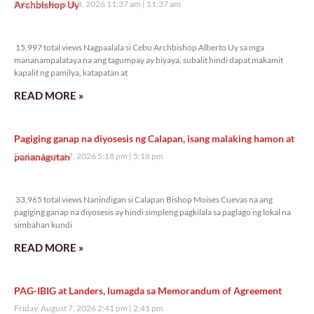
Archbishop Uy
Saturday, August 8, 2026 11:37 am
11:37 am
15,997 total views
15,997 total views Nagpaalala si Cebu Archbishop Alberto Uy sa mga
mananampalataya na ang tagumpay ay biyaya, subalit hindi dapat makamit
kapalit ng pamilya, katapatan at
READ MORE »
Pagiging ganap na diyosesis ng Calapan, isang malaking hamon at
pananagutan
Friday, August 7, 2026 5:18 pm
5:18 pm
33,965 total views
33,965 total views Nanindigan si Calapan Bishop Moises Cuevas na ang
pagiging ganap na diyosesis ay hindi simpleng pagkilala sa paglago ng lokal na
simbahan kundi
READ MORE »
PAG-IBIG at Landers, lumagda sa Memorandum of Agreement
Friday, August 7, 2026 2:41 pm
2:41 pm