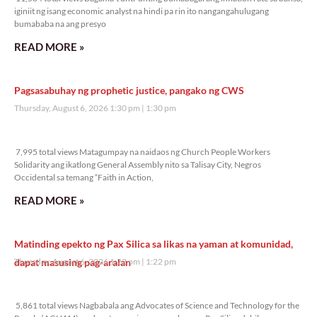
iginiit ng isang economic analyst na hindi pa rin ito nangangahulugang
bumababa na ang presyo
READ MORE »
Pagsasabuhay ng prophetic justice, pangako ng CWS
Thursday, August 6, 2026 1:30 pm
1:30 pm
7,995 total views
7,995 total views Matagumpay na naidaos ng Church People Workers
Solidarity ang ikatlong General Assembly nito sa Talisay City, Negros
Occidental sa temang “Faith in Action,
READ MORE »
Matinding epekto ng Pax Silica sa likas na yaman at komunidad,
dapat masusing pag-aralan
Thursday, August 6, 2026 1:22 pm
1:22 pm
5,861 total views
5,861 total views Nagbabala ang Advocates of Science and Technology for the