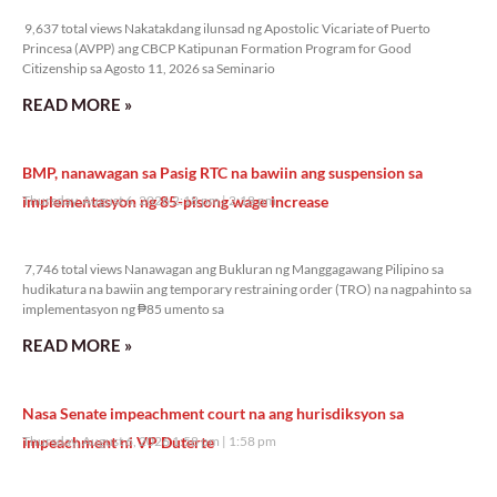
9,637 total views
9,637 total views Nakatakdang ilunsad ng Apostolic Vicariate of Puerto
Princesa (AVPP) ang CBCP Katipunan Formation Program for Good
Citizenship sa Agosto 11, 2026 sa Seminario
READ MORE »
BMP, nanawagan sa Pasig RTC na bawiin ang suspension sa
implementasyon ng 85-pisong wage increase
Thursday, August 6, 2026 2:18 pm
2:18 pm
7,746 total views
7,746 total views Nanawagan ang Bukluran ng Manggagawang Pilipino sa
hudikatura na bawiin ang temporary restraining order (TRO) na nagpahinto sa
implementasyon ng ₱85 umento sa
READ MORE »
Nasa Senate impeachment court na ang hurisdiksyon sa
impeachment ni VP Duterte
Thursday, August 6, 2026 1:58 pm
1:58 pm
12,205 total views