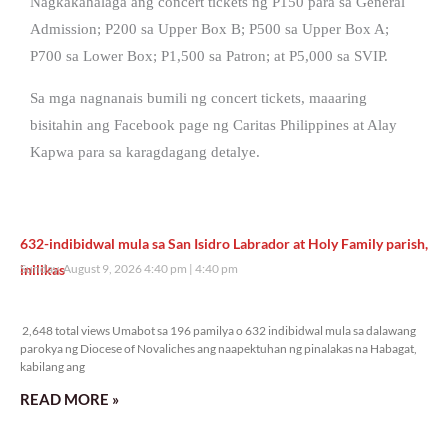
Nagkakahalaga ang concert tickets ng P150 para sa General
Admission; P200 sa Upper Box B; P500 sa Upper Box A;
P700 sa Lower Box; P1,500 sa Patron; at P5,000 sa SVIP.
Sa mga nagnanais bumili ng concert tickets, maaaring
bisitahin ang Facebook page ng Caritas Philippines at Alay
Kapwa para sa karagdagang detalye.
632-indibidwal mula sa San Isidro Labrador at Holy Family parish,
inilikas
Sunday, August 9, 2026 4:40 pm
4:40 pm
2,648 total views
2,648 total views Umabot sa 196 pamilya o 632 indibidwal mula sa dalawang
parokya ng Diocese of Novaliches ang naapektuhan ng pinalakas na Habagat,
kabilang ang
READ MORE »