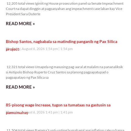
12,205 total views Iginiit ng House prosecution panel sa Senate Impeachment
Court na dapat dinggin at pagpasyahan ang impeachment case laban kay Vice
President Sara Duterte
READ MORE »
Bishop Santos, nagbabala sa matinding panganib ng Pax Silica
project
Thursday, August 6, 2026 1:54 pm
1:54 pm
12,321 total views
12,321 total views Umapela ng masusing pag-aaral at malalim na pananaliksik
si Antipolo Bishop Ruperto Cruz Santos sa planong pagpapatupad o
pagpapatayo ng Pax Silica sa
READ MORE »
85-pisong wage increase, tugon sa tumataas na gastusin sa
pamumuhay
Thursday, August 6, 2026 1:41 pm
1:41 pm
11,504 total views
11,504 total views Bagama’t unti-unting bumabagal ang inflation rate sa bansa,