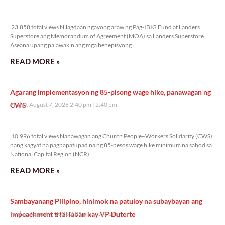
23,858 total views
23,858 total views Nilagdaan ngayong araw ng Pag-IBIG Fund at Landers
Superstore ang Memorandum of Agreement (MOA) sa Landers Superstore
Aseana upang palawakin ang mga benepisyong
READ MORE »
Agarang implementasyon ng 85-pisong wage hike, panawagan ng
CWS
Friday, August 7, 2026 2:40 pm
2:40 pm
10,996 total views
10,996 total views Nanawagan ang Church People–Workers Solidarity (CWS)
nang kagyat na pagpapatupad na ng 85-pesos wage hike minimum na sahod sa
National Capital Region (NCR),
READ MORE »
Sambayanang Pilipino, hinimok na patuloy na subaybayan ang
impeachment trial laban kay VP Duterte
Friday, August 7, 2026 2:01 pm
2:01 pm