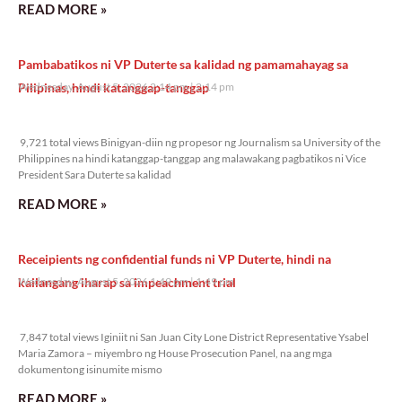
READ MORE »
Pambabatikos ni VP Duterte sa kalidad ng pamamahayag sa
Pilipinas, hindi katanggap-tanggap
Wednesday, August 5, 2026 2:14 pm
2:14 pm
9,721 total views
9,721 total views Binigyan-diin ng propesor ng Journalism sa University of the
Philippines na hindi katanggap-tanggap ang malawakang pagbatikos ni Vice
President Sara Duterte sa kalidad
READ MORE »
Receipients ng confidential funds ni VP Duterte, hindi na
kailangang iharap sa impeachment trial
Wednesday, August 5, 2026 1:49 pm
1:49 pm
7,847 total views
7,847 total views Iginiit ni San Juan City Lone District Representative Ysabel
Maria Zamora – miyembro ng House Prosecution Panel, na ang mga
dokumentong isinumite mismo
READ MORE »