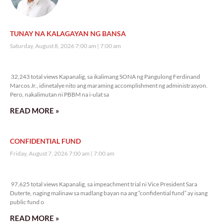
TUNAY NA KALAGAYAN NG BANSA
Saturday, August 8, 2026 7:00 am
7:00 am
32,243 total views
32,243 total views Kapanalig, sa ikalimang SONA ng Pangulong Ferdinand
Marcos Jr., idinetalye nito ang maraming accomplishment ng administrasyon.
Pero, nakalimutan ni PBBM na i-ulat sa
READ MORE »
CONFIDENTIAL FUND
Friday, August 7, 2026 7:00 am
7:00 am
97,625 total views
97,625 total views Kapanalig, sa impeachment trial ni Vice President Sara
Duterte, naging malinaw sa madlang bayan na ang “confidential fund” ay isang
public fund o
READ MORE »