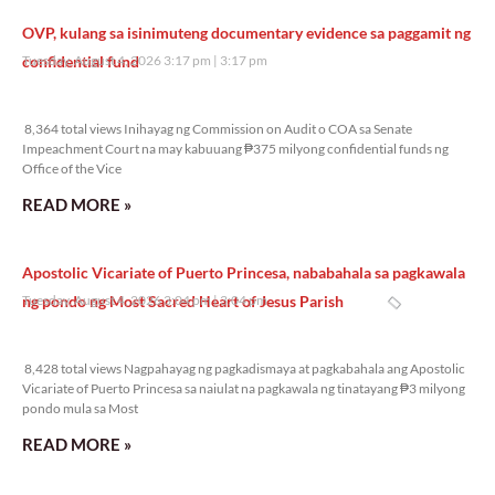
OVP, kulang sa isinimuteng documentary evidence sa paggamit ng
confidential fund
Tuesday, August 4, 2026 3:17 pm
3:17 pm
8,364 total views
8,364 total views Inihayag ng Commission on Audit o COA sa Senate
Impeachment Court na may kabuuang ₱375 milyong confidential funds ng
Office of the Vice
READ MORE »
Apostolic Vicariate of Puerto Princesa, nababahala sa pagkawala
ng pondo ng Most Sacred Heart of Jesus Parish
Tuesday, August 4, 2026 3:04 pm
3:04 pm
8,428 total views
8,428 total views Nagpahayag ng pagkadismaya at pagkabahala ang Apostolic
Vicariate of Puerto Princesa sa naiulat na pagkawala ng tinatayang ₱3 milyong
pondo mula sa Most
READ MORE »