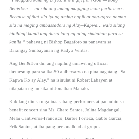
Ben&Ben — na sila ang aming magiging main performers.
Because of that sila ‘yung aming napili at nag-agree naman
sila na maging ambassadors ng Alay–Kapwa… wala silang
hinihingi kundi ang dasal lang ng ating simbahan para sa
kanila,”
pahayag ni Bishop Bagaforo sa panayam sa
Barangay Simbayanan ng Radyo Veritas.
Ang Ben&Ben din ang napiling umawit ng official
themesong para sa ika-50 anibersaryo na pinamagatang “Sa
Kapwa Ko ay Alay,” na isinulat ni Robert Labayen at
nilapatan ng musika ni Jonathan Manalo.
Kabilang din sa mga inaasahang performers at panauhin sa
benefit concert sina Ms. Charo Santos, Jolina Magdangal,
Melai Cantiveros-Francisco, Barbie Forteza, Gabbi Garcia,
Erik Santos, at iba pang personalidad at grupo.