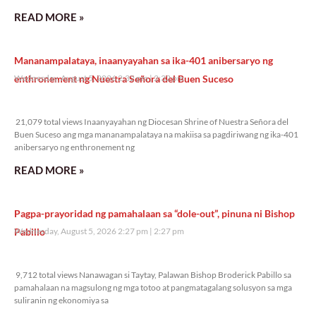
READ MORE »
Mananampalataya, inaanyayahan sa ika-401 anibersaryo ng
enthronement ng Nuestra Señora del Buen Suceso
Wednesday, August 5, 2026 2:32 pm
2:32 pm
21,079 total views
21,079 total views Inaanyayahan ng Diocesan Shrine of Nuestra Señora del
Buen Suceso ang mga mananampalataya na makiisa sa pagdiriwang ng ika-401
anibersaryo ng enthronement ng
READ MORE »
Pagpa-prayoridad ng pamahalaan sa “dole-out”, pinuna ni Bishop
Pabillo
Wednesday, August 5, 2026 2:27 pm
2:27 pm
9,712 total views
9,712 total views Nanawagan si Taytay, Palawan Bishop Broderick Pabillo sa
pamahalaan na magsulong ng mga totoo at pangmatagalang solusyon sa mga
suliranin ng ekonomiya sa