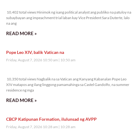
10,402 total views
10,402 total views Hinimok ng isang political analyst ang publiko na patuloy na
subaybayan ang impeachment trial laban kay Vice President Sara Duterte, lalo
na ang
READ MORE »
Pope Leo XIV, balik Vatican na
Friday, August 7, 2026 10:50 am
10:50 am
10,350 total views
10,350 total views Nagbalik na sa Vatican ang Kanyang Kabanalan Pope Leo
XIV matapos ang ilang linggong pamamahinga sa Castel Gandolfo, na summer
residence ng mga
READ MORE »
CBCP Katipunan Formation, ilulunsad ng AVPP
Friday, August 7, 2026 10:28 am
10:28 am