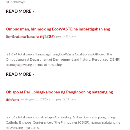
sa inanunsyo
READ MORE »
Ombudsman, hinimok ng EcoWASTE na imbestigahan ang
kontrata sa basura ng LGU’s
Wednesday, August 5, 2026 7:07 pm
7:07 pm
21,694 total views
21,694 total views Nanawagan ang EcoWaste Coalition sa Office of the
Ombudsman at Department of Environment and Natural Resources (DENR)
na magsagawa ng pormal at masusing
READ MORE »
Obispo at Pari, pinagkalooban ng Panginoon ng natatanging
misyon
Wednesday, August 5, 2026 2:58 pm
2:58 pm
27,562 total views
27,562 total views Iginiit ni Lipa Archbishop Gilbert Garcera, pangulo ng
Catholic Bishops’ Conference of the Philippines (CBCP), na may natatanging
misyon ang mga pari sa