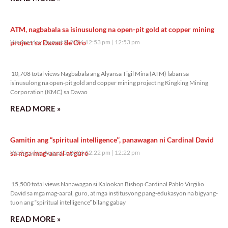
ATM, nagbabala sa isinusulong na open-pit gold at copper mining
project sa Davao de Oro
Wednesday, August 5, 2026 12:53 pm
12:53 pm
10,708 total views
10,708 total views Nagbabala ang Alyansa Tigil Mina (ATM) laban sa
isinusulong na open-pit gold and copper mining project ng Kingking Mining
Corporation (KMC) sa Davao
READ MORE »
Gamitin ang “spiritual intelligence’’, panawagan ni Cardinal David
sa mga mag-aaral at guro
Wednesday, August 5, 2026 12:22 pm
12:22 pm
15,500 total views
15,500 total views Nanawagan si Kalookan Bishop Cardinal Pablo Virgilio
David sa mga mag-aaral, guro, at mga institusyong pang-edukasyon na bigyang-
tuon ang “spiritual intelligence” bilang gabay
READ MORE »