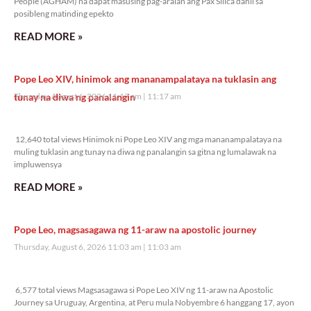
People (AGHAM) na dapat masusing pag-aralan ang Pax Silica dahil sa
posibleng matinding epekto
READ MORE »
Pope Leo XIV, hinimok ang mananampalataya na tuklasin ang
tunay na diwa ng panalangin
Thursday, August 6, 2026 11:17 am
11:17 am
12,640 total views
12,640 total views Hinimok ni Pope Leo XIV ang mga mananampalataya na
muling tuklasin ang tunay na diwa ng panalangin sa gitna ng lumalawak na
impluwensya
READ MORE »
Pope Leo, magsasagawa ng 11-araw na apostolic journey
Thursday, August 6, 2026 11:03 am
11:03 am
6,577 total views
6,577 total views Magsasagawa si Pope Leo XIV ng 11-araw na Apostolic
Journey sa Uruguay, Argentina, at Peru mula Nobyembre 6 hanggang 17, ayon