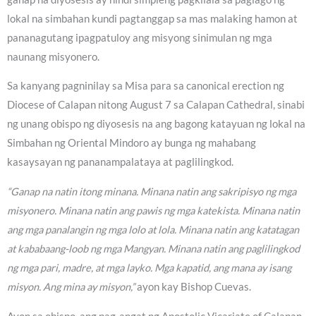
lokal na simbahan kundi pagtanggap sa mas malaking hamon at
pananagutang ipagpatuloy ang misyong sinimulan ng mga
naunang misyonero.
Sa kanyang pagninilay sa Misa para sa canonical erection ng
Diocese of Calapan nitong August 7 sa Calapan Cathedral, sinabi
ng unang obispo ng diyosesis na ang bagong katayuan ng lokal na
Simbahan ng Oriental Mindoro ay bunga ng mahabang
kasaysayan ng pananampalataya at paglilingkod.
“Ganap na natin itong minana. Minana natin ang sakripisyo ng mga
misyonero. Minana natin ang pawis ng mga katekista. Minana natin
ang mga panalangin ng mga lolo at lola. Minana natin ang katatagan
at kababaang-loob ng mga Mangyan. Minana natin ang paglilingkod
ng mga pari, madre, at mga layko. Mga kapatid, ang mana ay isang
misyon. Ang mina ay misyon,”
ayon kay Bishop Cuevas.