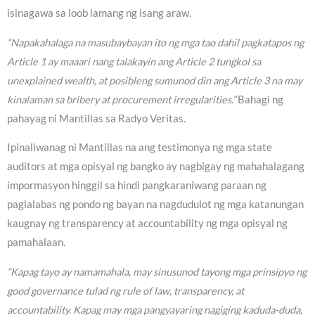
isinagawa sa loob lamang ng isang araw.
“Napakahalaga na masubaybayan ito ng mga tao dahil pagkatapos ng
Article 1 ay maaari nang talakayin ang Article 2 tungkol sa
unexplained wealth, at posibleng sumunod din ang Article 3 na may
kinalaman sa bribery at procurement irregularities.”
Bahagi ng
pahayag ni Mantillas sa Radyo Veritas.
Ipinaliwanag ni Mantillas na ang testimonya ng mga state
auditors at mga opisyal ng bangko ay nagbigay ng mahahalagang
impormasyon hinggil sa hindi pangkaraniwang paraan ng
paglalabas ng pondo ng bayan na nagdudulot ng mga katanungan
kaugnay ng transparency at accountability ng mga opisyal ng
pamahalaan.
“Kapag tayo ay namamahala, may sinusunod tayong mga prinsipyo ng
good governance tulad ng rule of law, transparency, at
accountability. Kapag may mga pangyayaring nagiging kaduda-duda,