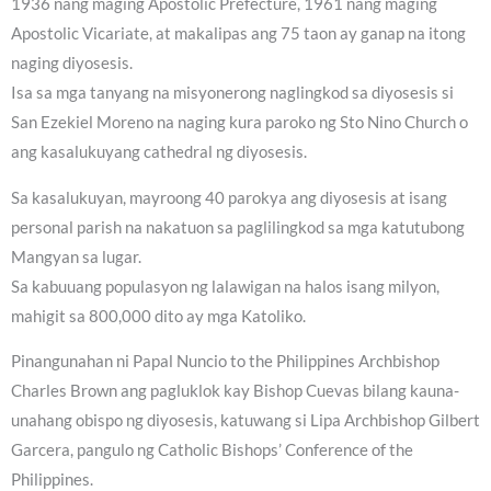
1936 nang maging Apostolic Prefecture, 1961 nang maging
Apostolic Vicariate, at makalipas ang 75 taon ay ganap na itong
naging diyosesis.
Isa sa mga tanyang na misyonerong naglingkod sa diyosesis si
San Ezekiel Moreno na naging kura paroko ng Sto Nino Church o
ang kasalukuyang cathedral ng diyosesis.
Sa kasalukuyan, mayroong 40 parokya ang diyosesis at isang
personal parish na nakatuon sa paglilingkod sa mga katutubong
Mangyan sa lugar.
Sa kabuuang populasyon ng lalawigan na halos isang milyon,
mahigit sa 800,000 dito ay mga Katoliko.
Pinangunahan ni Papal Nuncio to the Philippines Archbishop
Charles Brown ang pagluklok kay Bishop Cuevas bilang kauna-
unahang obispo ng diyosesis, katuwang si Lipa Archbishop Gilbert
Garcera, pangulo ng Catholic Bishops’ Conference of the
Philippines.