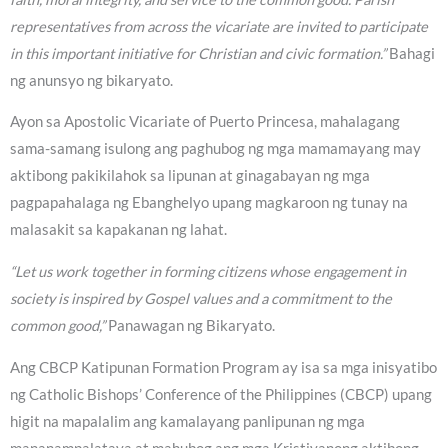
representatives from across the vicariate are invited to participate
in this important initiative for Christian and civic formation.”
Bahagi
ng anunsyo ng bikaryato.
Ayon sa Apostolic Vicariate of Puerto Princesa, mahalagang
sama-samang isulong ang paghubog ng mga mamamayang may
aktibong pakikilahok sa lipunan at ginagabayan ng mga
pagpapahalaga ng Ebanghelyo upang magkaroon ng tunay na
malasakit sa kapakanan ng lahat.
“Let us work together in forming citizens whose engagement in
society is inspired by Gospel values and a commitment to the
common good,”
Panawagan ng Bikaryato.
Ang CBCP Katipunan Formation Program ay isa sa mga inisyatibo
ng Catholic Bishops’ Conference of the Philippines (CBCP) upang
higit na mapalalim ang kamalayang panlipunan ng mga