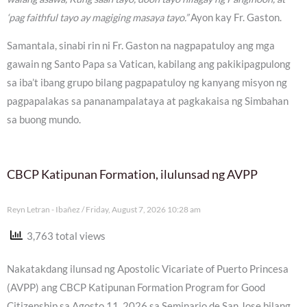
‘pag faithful tayo ay magiging masaya tayo.”
Ayon kay Fr. Gaston.
Samantala, sinabi rin ni Fr. Gaston na nagpapatuloy ang mga
gawain ng Santo Papa sa Vatican, kabilang ang pakikipagpulong
sa iba’t ibang grupo bilang pagpapatuloy ng kanyang misyon ng
pagpapalakas sa pananampalataya at pagkakaisa ng Simbahan
sa buong mundo.
CBCP Katipunan Formation, ilulunsad ng AVPP
Reyn Letran - Ibañez
Friday, August 7, 2026 10:28 am
3,763 total views
Nakatakdang ilunsad ng Apostolic Vicariate of Puerto Princesa
(AVPP) ang CBCP Katipunan Formation Program for Good
Citizenship sa Agosto 11, 2026 sa Seminario de San Jose bilang