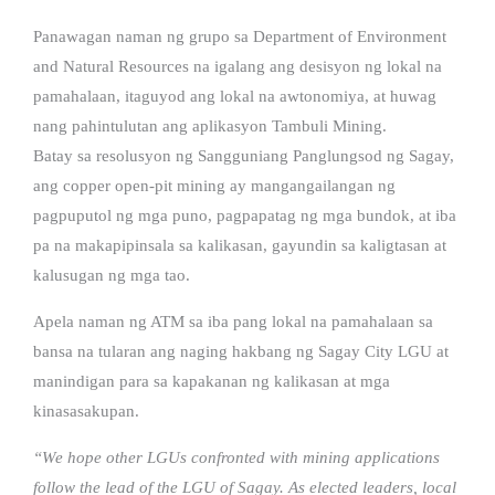
Panawagan naman ng grupo sa Department of Environment
and Natural Resources na igalang ang desisyon ng lokal na
pamahalaan, itaguyod ang lokal na awtonomiya, at huwag
nang pahintulutan ang aplikasyon Tambuli Mining.
Batay sa resolusyon ng Sangguniang Panglungsod ng Sagay,
ang copper open-pit mining ay mangangailangan ng
pagpuputol ng mga puno, pagpapatag ng mga bundok, at iba
pa na makapipinsala sa kalikasan, gayundin sa kaligtasan at
kalusugan ng mga tao.
Apela naman ng ATM sa iba pang lokal na pamahalaan sa
bansa na tularan ang naging hakbang ng Sagay City LGU at
manindigan para sa kapakanan ng kalikasan at mga
kinasasakupan.
“We hope other LGUs confronted with mining applications
follow the lead of the LGU of Sagay. As elected leaders, local