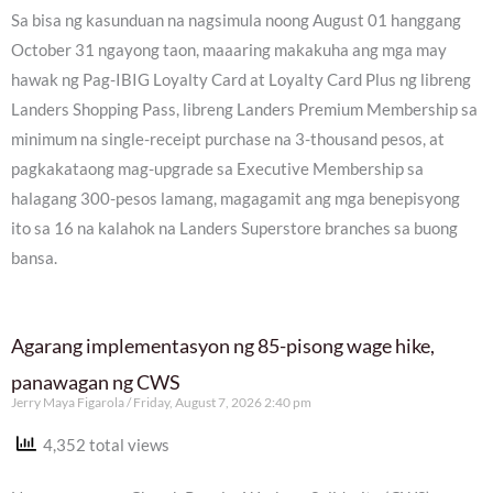
Sa bisa ng kasunduan na nagsimula noong August 01 hanggang
October 31 ngayong taon, maaaring makakuha ang mga may
hawak ng Pag-IBIG Loyalty Card at Loyalty Card Plus ng libreng
Landers Shopping Pass, libreng Landers Premium Membership sa
minimum na single-receipt purchase na 3-thousand pesos, at
pagkakataong mag-upgrade sa Executive Membership sa
halagang 300-pesos lamang, magagamit ang mga benepisyong
ito sa 16 na kalahok na Landers Superstore branches sa buong
bansa.
Agarang implementasyon ng 85-pisong wage hike,
panawagan ng CWS
Jerry Maya Figarola
Friday, August 7, 2026 2:40 pm
4,352 total views