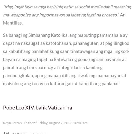
“Mag-ingat tayo sa mga naririnig natin sa social media dahil maaaring
ma-weaponize ang impormasyon sa labas ng legal na proseso.
” Ani
Mantillas.
Sa bahagi ng Simbahang Katolika, ang mabuting pamamahala ay
dapat na nakaugat sa katotohanan, pananagutan, at paglilingkod
sa kabutihang panlahat kung saan tinatawagan ang mga lingkod-
bayan na maging tapat na katiwala ng pondo ng sambayanan at
pairalin ang transparency at integridad sa kanilang
panunungkulan, upang mapanatili ang tiwala ng mamamayan at
maisulong ang tunay na katarungan at kabutihang panlahat.
Pope Leo XIV, balik Vatican na
Reyn Letran - Ibañez
Friday, August 7, 2026 10:50 am