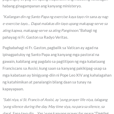
habang ginagampanan ang kanyang ministeryo.
“Kailangan din ng Santo Papa ng exercise kaya tayo rin sana ay nag-
e-exercise tayo… Dapat malakas din tayo upang makapag-serve sa
ating kapwa, makapag-serve sa ating Panginoon.”
Bahagi ng
pahayag ni Fr. Gaston sa Radyo Veritas.
Pagbabahagi ni Fr. Gaston, pagbalik sa Vatican ay agad na
ipinagpatuloy ng Santo Papa ang kanyang mga pastoral na
gawain, kabilang ang pagdalo sa pagtitipon ng mga kabataang
Franciscans sa Assisi, kung saan sa kanyang pakikipag-usap sa
mga kabataan ay binigyang-diin ni Pope Leo XIV ang kahalagahan
ng katahimikan at panalangin bilang daan sa tunay na
kapayapaan.
“Sabi niya, si St. Francis of Assisi, ay ‘yung prayer life niya, talagang
‘yung silence during the day. May time siya, na para sa silence, sa
dasal. Sana tayo din… Yan ‘yung kanyang prayer for peace.”
Dagdag