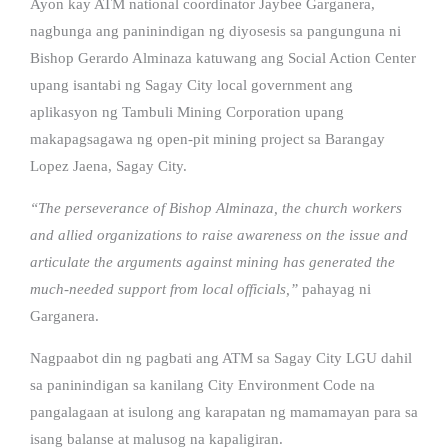
Ayon kay ATM national coordinator Jaybee Garganera,
nagbunga ang paninindigan ng diyosesis sa pangunguna ni
Bishop Gerardo Alminaza katuwang ang Social Action Center
upang isantabi ng Sagay City local government ang
aplikasyon ng Tambuli Mining Corporation upang
makapagsagawa ng open-pit mining project sa Barangay
Lopez Jaena, Sagay City.
“The perseverance of Bishop Alminaza, the church workers
and allied organizations to raise awareness on the issue and
articulate the arguments against mining has generated the
much-needed support from local officials,”
pahayag ni
Garganera.
Nagpaabot din ng pagbati ang ATM sa Sagay City LGU dahil
sa paninindigan sa kanilang City Environment Code na
pangalagaan at isulong ang karapatan ng mamamayan para sa
isang balanse at malusog na kapaligiran.