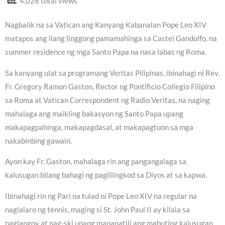
4,026 total views
Nagbalik na sa Vatican ang Kanyang Kabanalan Pope Leo XIV
matapos ang ilang linggong pamamahinga sa Castel Gandolfo, na
summer residence ng mga Santo Papa na nasa labas ng Roma.
Sa kanyang ulat sa programang Veritas Pilipinas, ibinahagi ni Rev.
Fr. Gregory Ramon Gaston, Rector ng Pontificio Collegio Filipino
sa Roma at Vatican Correspondent ng Radio Veritas, na naging
mahalaga ang maikling bakasyon ng Santo Papa upang
makapagpahinga, makapagdasal, at makapagtuon sa mga
nakabinbing gawain.
Ayon kay Fr. Gaston, mahalaga rin ang pangangalaga sa
kalusugan bilang bahagi ng paglilingkod sa Diyos at sa kapwa.
Ibinahagi rin ng Pari na tulad ni Pope Leo XIV na regular na
naglalaro ng tennis, maging si St. John Paul II ay kilala sa
paglangoy at pag-ski upang mapanatili ang mabuting kalusugan