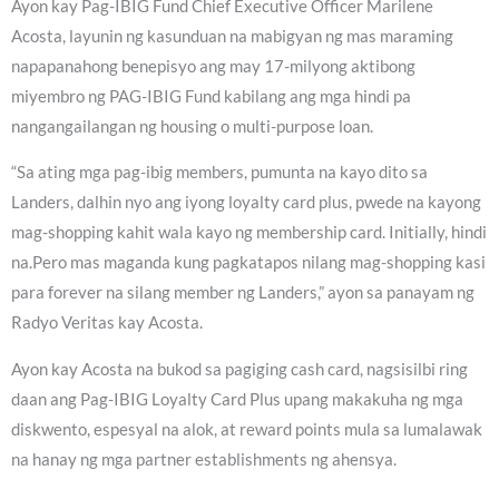
Ayon kay Pag-IBIG Fund Chief Executive Officer Marilene
Acosta, layunin ng kasunduan na mabigyan ng mas maraming
napapanahong benepisyo ang may 17-milyong aktibong
miyembro ng PAG-IBIG Fund kabilang ang mga hindi pa
nangangailangan ng housing o multi-purpose loan.
“Sa ating mga pag-ibig members, pumunta na kayo dito sa
Landers, dalhin nyo ang iyong loyalty card plus, pwede na kayong
mag-shopping kahit wala kayo ng membership card. Initially, hindi
na.Pero mas maganda kung pagkatapos nilang mag-shopping kasi
para forever na silang member ng Landers,” ayon sa panayam ng
Radyo Veritas kay Acosta.
Ayon kay Acosta na bukod sa pagiging cash card, nagsisilbi ring
daan ang Pag-IBIG Loyalty Card Plus upang makakuha ng mga
diskwento, espesyal na alok, at reward points mula sa lumalawak
na hanay ng mga partner establishments ng ahensya.