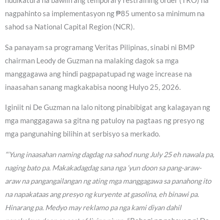
hudikatura na bawiin ang temporary restraining order (TRO) na
nagpahinto sa implementasyon ng ₱85 umento sa minimum na
sahod sa National Capital Region (NCR).
Sa panayam sa programang Veritas Pilipinas, sinabi ni BMP
chairman Leody de Guzman na malaking dagok sa mga
manggagawa ang hindi pagpapatupad ng wage increase na
inaasahan sanang magkakabisa noong Hulyo 25, 2026.
Iginiit ni De Guzman na lalo nitong pinabibigat ang kalagayan ng
mga manggagawa sa gitna ng patuloy na pagtaas ng presyo ng
mga pangunahing bilihin at serbisyo sa merkado.
“‘Yung inaasahan naming dagdag na sahod nung July 25 eh nawala pa,
naging bato pa. Makakadagdag sana nga ‘yun doon sa pang-araw-
araw na pangangailangan ng ating mga manggagawa sa panahong ito
na napakataas ang presyo ng kuryente at gasolina, eh binawi pa.
Hinarang pa. Medyo may reklamo pa nga kami diyan dahil