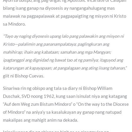
Ayon sa obispo, ang pag-angat ng Apostolic Vicariate of Calapan
bilang isang ganap na diyosesis ay nangangahulugang mas
malawak na pagpapalawak at pagpapaigting ng misyon ni Kristo
sa Mindoro.
“Tayo ay naging diyosesis upang lalo pang palawakin ang misyon ni
Kristo—palalimin ang pananampalataya; paglingkuran ang
mahihirap; ihain ang kabataan; samahan ang mga Mangyan;
ipagtanggol ang dignidad ng bawat tao at ng pamilya; itaguyod ang
katarungan at kapayapaan; at pangalagaan ang ating iisang tahanan,”
giit ni Bishop Cuevas.
Sinariwa rin ng obispo ang tala sa diary ni Bishop William
Duschak, SVD noong 1962, kung saan isinulat niya ang katagang
“Auf dem Weg zum Bistum Mindoro” o “On the way to the Diocese
of Mindoro” na aniya’y sa kasalukuyan ay ganap nang natupad
makalipas ang mahigit anim na dekada.