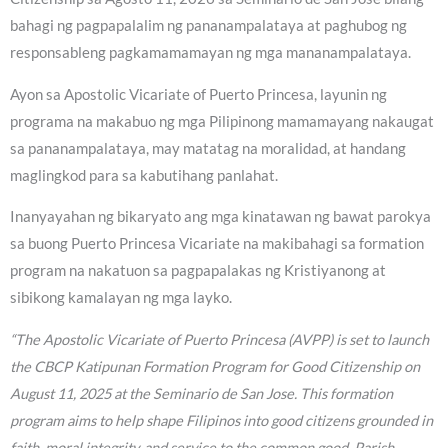
bahagi ng pagpapalalim ng pananampalataya at paghubog ng
responsableng pagkamamamayan ng mga mananampalataya.
Ayon sa Apostolic Vicariate of Puerto Princesa, layunin ng
programa na makabuo ng mga Pilipinong mamamayang nakaugat
sa pananampalataya, may matatag na moralidad, at handang
maglingkod para sa kabutihang panlahat.
Inanyayahan ng bikaryato ang mga kinatawan ng bawat parokya
sa buong Puerto Princesa Vicariate na makibahagi sa formation
program na nakatuon sa pagpapalakas ng Kristiyanong at
sibikong kamalayan ng mga layko.
“The Apostolic Vicariate of Puerto Princesa (AVPP) is set to launch
the CBCP Katipunan Formation Program for Good Citizenship on
August 11, 2025 at the Seminario de San Jose. This formation
program aims to help shape Filipinos into good citizens grounded in
faith, moral integrity, and service to the common good. Parish