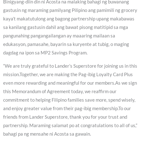
Binigyang-diin din ni Acosta na malaking bahagi ng buwanang
gastusin ng maraming pamilyang Pilipino ang pamimili ng grocery
kaya’t makatutulong ang bagong partnership upang makabawas
sa kanilang gastusin dahil ang bawat pisong matitipid sa mga
pangunahing pangangailangan ay maaaring mailaan sa
edukasyon, pamasahe, bayarin sa kuryente at tubig, o maging
dagdag na ipon sa MP2 Savings Program.
“We are truly grateful to Lander’s Superstore for joining us in this
mission.Together, we are making the Pag-ibig Loyalty Card Plus
even more rewarding and meaningful for our members.As we sign
this Memorandum of Agreement today, we reaffirm our
commitment to helping Filipino families save more, spend wisely,
and enjoy greater value from their pag-ibig membership.To our
friends from Lander Superstore, thank you for your trust and
partnership. Maraming salamat po at congratulations to all of us,”
bahagi pa ng mensahe ni Acosta sa gawain.