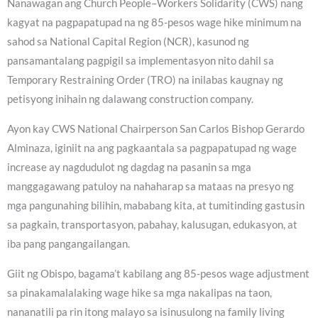
Nanawagan ang Church People–Workers Solidarity (CWS) nang
kagyat na pagpapatupad na ng 85-pesos wage hike minimum na
sahod sa National Capital Region (NCR), kasunod ng
pansamantalang pagpigil sa implementasyon nito dahil sa
Temporary Restraining Order (TRO) na inilabas kaugnay ng
petisyong inihain ng dalawang construction company.
Ayon kay CWS National Chairperson San Carlos Bishop Gerardo
Alminaza, iginiit na ang pagkaantala sa pagpapatupad ng wage
increase ay nagdudulot ng dagdag na pasanin sa mga
manggagawang patuloy na nahaharap sa mataas na presyo ng
mga pangunahing bilihin, mababang kita, at tumitinding gastusin
sa pagkain, transportasyon, pabahay, kalusugan, edukasyon, at
iba pang pangangailangan.
Giit ng Obispo, bagama’t kabilang ang 85-pesos wage adjustment
sa pinakamalalaking wage hike sa mga nakalipas na taon,
nananatili pa rin itong malayo sa isinusulong na family living