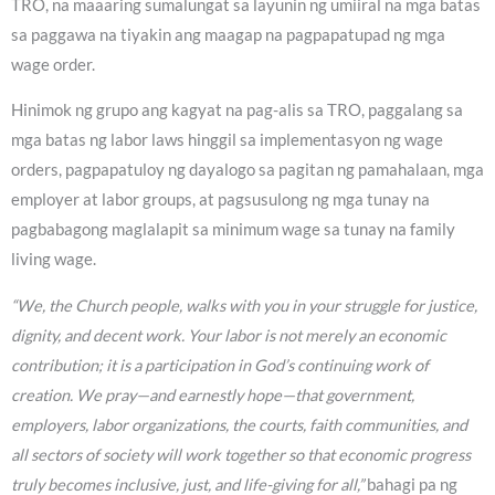
TRO, na maaaring sumalungat sa layunin ng umiiral na mga batas
sa paggawa na tiyakin ang maagap na pagpapatupad ng mga
wage order.
Hinimok ng grupo ang kagyat na pag-alis sa TRO, paggalang sa
mga batas ng labor laws hinggil sa implementasyon ng wage
orders, pagpapatuloy ng dayalogo sa pagitan ng pamahalaan, mga
employer at labor groups, at pagsusulong ng mga tunay na
pagbabagong maglalapit sa minimum wage sa tunay na family
living wage.
“We, the Church people, walks with you in your struggle for justice,
dignity, and decent work. Your labor is not merely an economic
contribution; it is a participation in God’s continuing work of
creation. We pray—and earnestly hope—that government,
employers, labor organizations, the courts, faith communities, and
all sectors of society will work together so that economic progress
truly becomes inclusive, just, and life-giving for all,”
bahagi pa ng