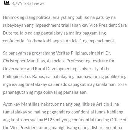
3,779 total views
Hinimok ng isang political analyst ang publiko na patuloy na
subaybayan ang impeachment trial laban kay Vice President Sara
Duterte, lalo na ang pagtalakay sa maling paggamit ng
confidential funds na kabilang sa Article 1 ng impeachment.
Sa panayam sa programang Veritas Pilipinas, sinabi ni Dr.
Christopher Mantillas, Associate Professor ng Institute for
Governance and Rural Development ng University of the
Philippines Los Baños, na mahalagang maunawaan ng publiko ang
mga isyung tinatalakay sa Senado sapagkat may kinalaman ito sa
pananagutan ng mga opisyal ng pamahalaan.
Ayon kay Mantillas, nakatuon na ang paglilitis sa Article 1, na
tumatalakay sa maling paggamit ng confidential funds, kabilang
ang kontrobersyal na ₱125 milyong confidential fund ng Office of
the Vice President at ang mahigit isang daang disbursement na