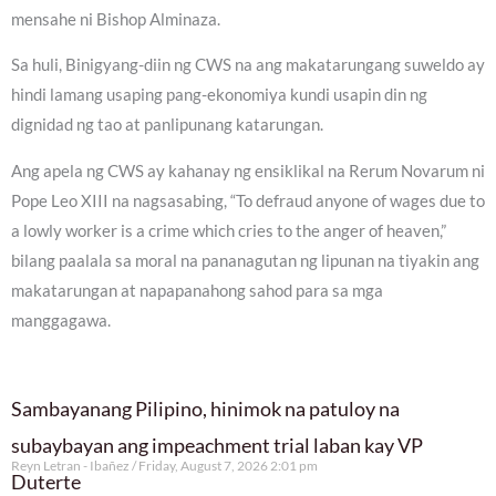
mensahe ni Bishop Alminaza.
Sa huli, Binigyang-diin ng CWS na ang makatarungang suweldo ay
hindi lamang usaping pang-ekonomiya kundi usapin din ng
dignidad ng tao at panlipunang katarungan.
Ang apela ng CWS ay kahanay ng ensiklikal na Rerum Novarum ni
Pope Leo XIII na nagsasabing, “To defraud anyone of wages due to
a lowly worker is a crime which cries to the anger of heaven,”
bilang paalala sa moral na pananagutan ng lipunan na tiyakin ang
makatarungan at napapanahong sahod para sa mga
manggagawa.
Sambayanang Pilipino, hinimok na patuloy na
subaybayan ang impeachment trial laban kay VP
Reyn Letran - Ibañez
Friday, August 7, 2026 2:01 pm
Duterte