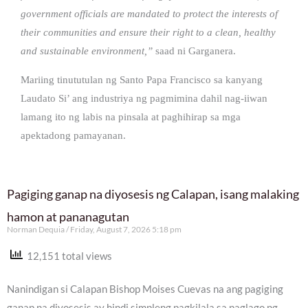
government officials are mandated to protect the interests of
their communities and ensure their right to a clean, healthy
and sustainable environment,”
saad ni Garganera.
Mariing tinututulan ng Santo Papa Francisco sa kanyang
Laudato Si’ ang industriya ng pagmimina dahil nag-iiwan
lamang ito ng labis na pinsala at paghihirap sa mga
apektadong pamayanan.
Pagiging ganap na diyosesis ng Calapan, isang malaking
hamon at pananagutan
Norman Dequia
Friday, August 7, 2026 5:18 pm
12,151 total views
Nanindigan si Calapan Bishop Moises Cuevas na ang pagiging
ganap na diyosesis ay hindi simpleng pagkilala sa paglago ng