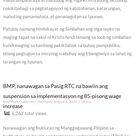
mananampalataya at mahubog ang mga Kristiyanong aktibong
nakikibahagi sa pagtataguyod ng katotohanan, katarungan,
mabuting pamamahala, at pananagutan sa lipunan.
Patuloy namang hinihikayat ng Simbahan ang mga layko na
maging tapat na saksi ni Kristo hindi lamang sa loob ng simbahan
kundi maging sa kanilang pakikilahok sa buhay pampubliko,
bilang pagtugon sa misyong isabuhay ang Ebanghelyo sa lahat ng
larangan ng lipunan.
BMP, nanawagan sa Pasig RTC na bawiin ang
suspension sa implementasyon ng 85-pisong wage
Roy Mark Gutierrez
Thursday, August 6, 2026 2:18 pm
increase
6,262 total views
Nanawagan ang Bukluran ng Manggagawang Pilipino sa