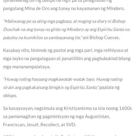
Ipinaliwanag din ng obispo na higit pa sa pinagmulan ng
pangalang Mina de Oro ang tunay na kayamanan ng Mindoro.
“Maliwanag po sa ating mga pagbasa, at maging sa diary ni Bishop
Duschak na ang tunay na ginto ng Mindoro ay ang Espiritu Santo na
patuloy na kumikilos sa sambayanang ito,”
ani Bishop Cuevas.
Kasabay nito, hinimok ng pastol ang mga pari, mga relihiyoso at
mga layko na pangalagaan at panatilihin ang pagbubuklod bilang
mga mananampalataya.
“Huwag nating hayaang magkawatak-watak tayo. Huwag nating
sirain ang pagkakaisang binigkis ng Espiritu Santo,”
paalala ng
obispo.
Sa kasaysayan, nagsimula ang Kristiyanismo sa isla noong 1600s
sa pamamagitan ng pagmimisyon ng mga Augustinian,
Franciscan, Jesuit, Recollect, at SVD.