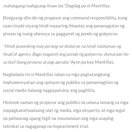
mahalagang mabigyang-linaw ito.”
Dagdag pa ni Mantillas.
Binigyang-diin din ng propesor ang command responsibility, kung
saan sinabi niyang hindi maaaring ihiwalay ang pananagutan ng
pinuno ng isang ahensya sa paggamit ng pondo ng gobyerno.
“Hindi puwedeng may perang na-disburse na hindi nalalaman ng
head of agency. Bago magamit ang pondo ng gobyerno, dumaraan ito
sa iba’t ibang proseso at pag-apruba.”
Ayon pa kay Mantillas.
Nagbabala rin si Mantillas laban sa mga pagtatangkang
impluwensyahan ang opinyon ng publiko sa pamamagitan ng
social media habang nagpapatuloy ang paglilitis.
Hinimok naman ng propesor ang publiko na umasa lamang sa mga
mapagkakatiwalaang ulat ng media, mga eksperto, at mga legal
na paliwanag upang higit na maunawaan ang mga usaping
teknikal sa nagaganap na impeachment trial.