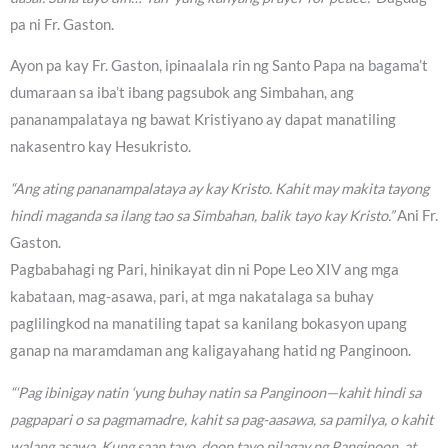
pa ni Fr. Gaston.
Ayon pa kay Fr. Gaston, ipinaalala rin ng Santo Papa na bagama’t
dumaraan sa iba’t ibang pagsubok ang Simbahan, ang
pananampalataya ng bawat Kristiyano ay dapat manatiling
nakasentro kay Hesukristo.
“Ang ating pananampalataya ay kay Kristo. Kahit may makita tayong
hindi maganda sa ilang tao sa Simbahan, balik tayo kay Kristo.”
Ani Fr.
Gaston.
Pagbabahagi ng Pari, hinikayat din ni Pope Leo XIV ang mga
kabataan, mag-asawa, pari, at mga nakatalaga sa buhay
paglilingkod na manatiling tapat sa kanilang bokasyon upang
ganap na maramdaman ang kaligayahang hatid ng Panginoon.
“‘Pag ibinigay natin ‘yung buhay natin sa Panginoon—kahit hindi sa
pagpapari o sa pagmamadre, kahit sa pag-aasawa, sa pamilya, o kahit
walang asawa, Kung saan tayo, doon tayo nilagay ng Panginoon, at