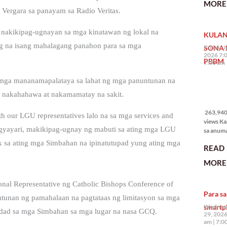
MORE 
State of 
Vergara sa panayam sa Radio Veritas.
Nation 
(o SONA)
y nakikipag-ugnayan sa mga kinatawan ng lokal na
KULAN
Pangulo
Bongbo
g na isang mahalagang panahon para sa mga
SONA 
Friday, J
Marcos J
2026 7:
PBBM
7:00 am
mga mananamapalataya sa lahat ng mga panuntunan na
263,940
a nakahahawa at nakamamatay na sakit.
views
263,940 
th our LGU representatives lalo na sa mga services and
views Ka
ngyayari, makikipag-ugnay ng mabuti sa ating mga LGU
sa anum
hakbang.
k sa ating mga Simbahan na ipinatutupad yung ating mga
READ
planong
gagawin.
MORE 
polisiya
ipapatu
nal Representative ng Catholic Bishops Conference of
pangako
Para sa
binitiwa
unan ng pamahalaan na pagtataas ng limitasyon sa mga
usapin n
smartp
Wednesd
idad sa mga Simbahan sa mga lugar na nasa GCQ.
sadyang
29, 2026
iniiwasan
am
7:0