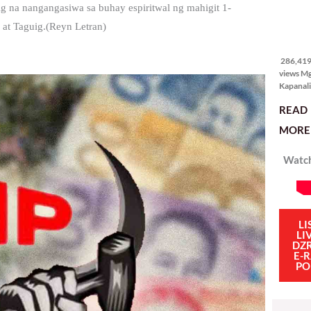
itong ma
ig na nangangasiwa sa buhay espiritwal ng mahigit 1-
kulang. 
at Taguig.(Reyn Letran)
ibig sabi
286,419
views
286,419 
views M
Kapanali
sinong 
READ
manalo 
pinakaba
MORE 
pinakasi
smartph
Watch
Ganito i
isang sik
social m
influenc
mahigit 
LI
LI
DZ
E-
PO