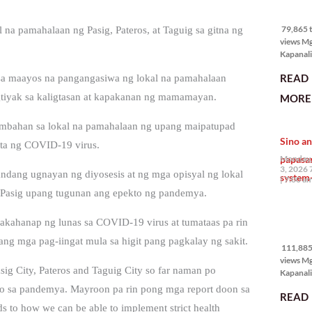
79,865 
views
79,865 t
na pamahalaan ng Pasig, Pateros, at Taguig sa gitna ng
views M
Kapanali
mabuti p
READ
 sa maayos na pangangasiwa ng lokal na pamahalaan
Japanes
Ambassa
gtiyak sa kaligtasan at kapakanan ng mamamayan.
MORE 
the Phil
na si En
imbahan sa lokal na pamahalaan ng upang maipatupad
Kazuya,
Sino an
maramin
anta ng COVID-19 virus.
pagpipil
papasa
Monday,
bahay di
3, 2026 
dang ugnayan ng diyosesis at ng mga opisyal ng lokal
system-
Pilipinas
7:00 a
isang pri
g Pasig upang tugunan ang epekto ng pandemya.
111,885
akakahanap ng lunas sa COVID-19 virus at tumataas pa rin
views
ng mga pag-iingat mula sa higit pang pagkalay ng sakit.
111,885 
views M
sig City, Pateros and Taguig City so far naman po
Kapanalig
mga uma
sa pandemya. Mayroon pa rin pong mga report doon sa
READ
masigab
s to how we can be able to implement strict health
palakpak