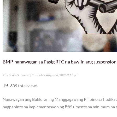
BMP, nanawagan sa Pasig RTC na bawiin ang suspension
Roy Mark Gutierrez
Thursday, August 6, 2026 2:18 pm
839 total views
Nanawagan ang Bukluran ng Manggagawang Pilipino sa hudikatu
nagpahinto sa implementasyon ng ₱85 umento sa minimum na sa