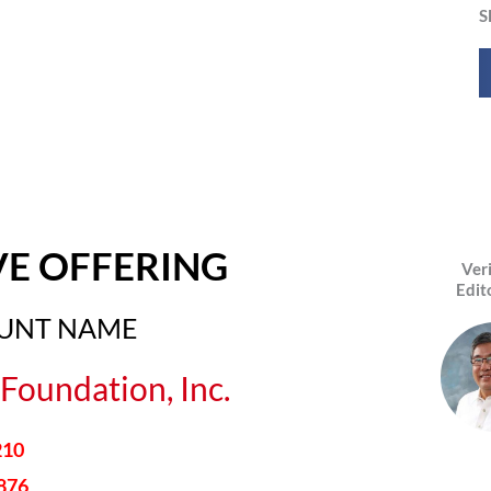
S
VE OFFERING
Ver
Edit
OUNT NAME
Foundation, Inc.
210
876