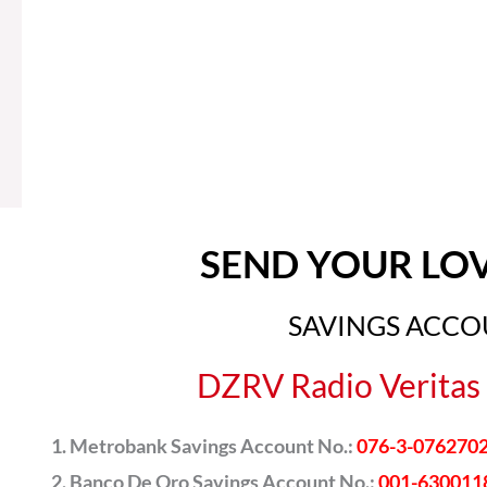
SEND YOUR LO
SAVINGS ACC
DZRV Radio Veritas 
Metrobank Savings Account No.:
076-3-076270
Banco De Oro Savings Account No.:
001-630011