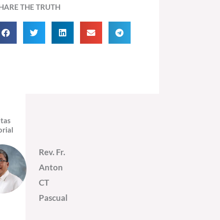
HARE THE TRUTH
itas
orial
Rev. Fr.
Anton
CT
Pascual