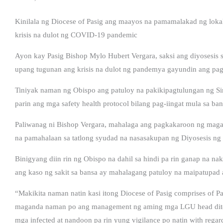
Kinilala ng Diocese of Pasig ang maayos na pamamalakad ng lokal 
krisis na dulot ng COVID-19 pandemic
Ayon kay Pasig Bishop Mylo Hubert Vergara, saksi ang diyosesis
upang tugunan ang krisis na dulot ng pandemya gayundin ang pa
Tiniyak naman ng Obispo ang patuloy na pakikipagtulungan ng S
parin ang mga safety health protocol bilang pag-iingat mula sa b
Paliwanag ni Bishop Vergara, mahalaga ang pagkakaroon ng magan
na pamahalaan sa tatlong syudad na nasasakupan ng Diyosesis n
Binigyang diin rin ng Obispo na dahil sa hindi pa rin ganap na n
ang kaso ng sakit sa bansa ay mahalagang patuloy na maipatupad a
“Makikita naman natin kasi itong Diocese of Pasig comprises of Pa
maganda naman po ang management ng aming mga LGU head dito 
mga infected at nandoon pa rin yung vigilance po natin with regard