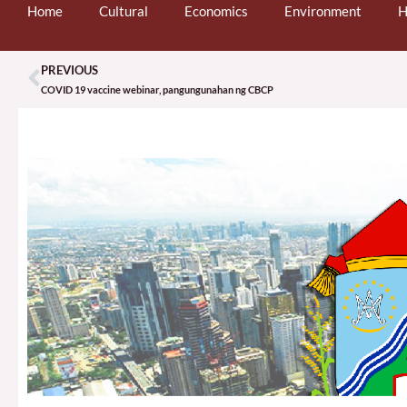
Home
Cultural
Economics
Environment
H
PREVIOUS
Prev
COVID 19 vaccine webinar, pangungunahan ng CBCP