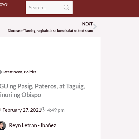
News
NEXT
Next
Diocese of Tandag, nagbabala sa kumakalat na text scam
Latest News
,
Politics
GU ng Pasig, Pateros, at Taguig,
inuri ng Obispo
February 27, 2021
4:49 pm
Reyn Letran - Ibañez