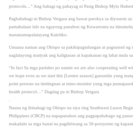
protocols…” Ang bahagi ng pahayag ni Pasig Bishop Mylo Hubert 
Pagbabahagi ni Bishop Vergara ang bawat parokya sa diyosesis a
pamahalaan lalo na ngayong panahon ng Kuwaresma na itinuturin
mananamapalatayang Katoliko.
Umaasa naman ang Obispo sa pakikipagtulungan at pagsunod ng 
naglalayong matiyak ang kaligtasan at kapakanan ng lahat mula s
“In fact Sa mga parishes po namin we are also cooperating well wi
we hope even as we start this [Lenten season] ganundin yung ma
point persons na tinitingnan at mino-monitor yung mga pumapaso
health protocol…” Dagdag pa ni Bishop Vergara
.
Nauna ng ibinahagi ng Obispo na siya ring Southwest Luzon Regio
Philippines (CBCP) na napapanahon ang pagpapababago ng panunt
makadalo sa mga banal na pagdiriwang sa 50-porsyento ng kapas