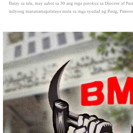
Batay sa tala, may aabot sa 30 ang mga parokya sa Diocese of Pas
milyong mananamapalataya mula sa mga syudad ng Pasig, Pateros 