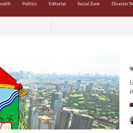
ealth
Politics
Editorial
Social Zone
Disaster 
L
p