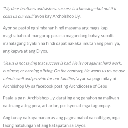
“My dear brothers and sisters, success is a blessing—but not if it
costs us our soul,”
ayon kay Archbishop Uy.
Ayon sa pastol ng simbahan hindi masama ang magsikap,
magtrabaho at mangarap para sa magandang buhay, subalit
mahalagang tiyakin na hindi dapat nakakalimutan ang pamilya,
ang kapwa at ang Diyos.
“Jesus is not saying that success is bad. He is not against hard work,
business, or earning a living. On the contrary, He wants us to use our
talents well and provide for our families,”
ayon sa pagninilay ni
Archbishop Uy sa facebook post ng Archdiocese of Cebu
Paalala pa ni Archbishop Uy, darating ang panahon na maiiwan
natin ang ating pera, ari-arian, posisyon at mga tagumpay.
Ang tunay na kayamanan ay ang pagmamahal na naibigay, mga
taong natulungan at ang katapatan sa Diyos.