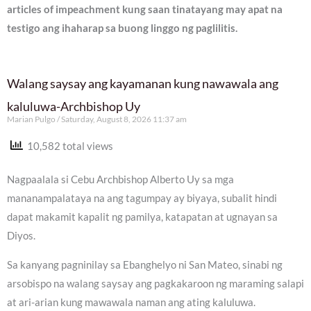
articles of impeachment kung saan tinatayang may apat na
testigo ang ihaharap sa buong linggo ng paglilitis.
Walang saysay ang kayamanan kung nawawala ang
kaluluwa-Archbishop Uy
Marian Pulgo
Saturday, August 8, 2026 11:37 am
10,582 total views
Nagpaalala si Cebu Archbishop Alberto Uy sa mga
mananampalataya na ang tagumpay ay biyaya, subalit hindi
dapat makamit kapalit ng pamilya, katapatan at ugnayan sa
Diyos.
Sa kanyang pagninilay sa Ebanghelyo ni San Mateo, sinabi ng
arsobispo na walang saysay ang pagkakaroon ng maraming salapi
at ari-arian kung mawawala naman ang ating kaluluwa.