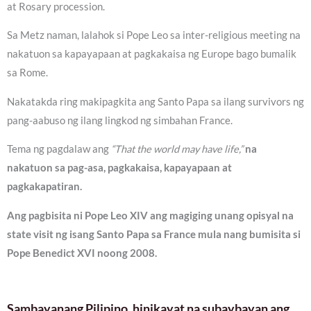
at Rosary procession.
Sa Metz naman, lalahok si Pope Leo sa inter-religious meeting na
nakatuon sa kapayapaan at pagkakaisa ng Europe bago bumalik
sa Rome.
Nakatakda ring makipagkita ang Santo Papa sa ilang survivors ng
pang-aabuso ng ilang lingkod ng simbahan France.
Tema ng pagdalaw ang
“That the world may have life,”
na
nakatuon sa pag-asa, pagkakaisa, kapayapaan at
pagkakapatiran.
Ang pagbisita ni Pope Leo XIV ang magiging unang opisyal na
state visit ng isang Santo Papa sa France mula nang bumisita si
Pope Benedict XVI noong 2008.
Sambayanang Pilipino, hinikayat na subaybayan ang