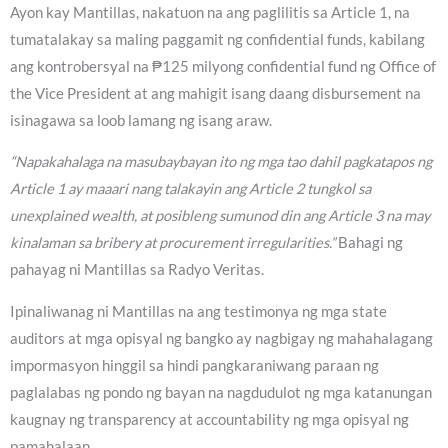
Ayon kay Mantillas, nakatuon na ang paglilitis sa Article 1, na
tumatalakay sa maling paggamit ng confidential funds, kabilang
ang kontrobersyal na ₱125 milyong confidential fund ng Office of
the Vice President at ang mahigit isang daang disbursement na
isinagawa sa loob lamang ng isang araw.
“Napakahalaga na masubaybayan ito ng mga tao dahil pagkatapos ng
Article 1 ay maaari nang talakayin ang Article 2 tungkol sa
unexplained wealth, at posibleng sumunod din ang Article 3 na may
kinalaman sa bribery at procurement irregularities.”
Bahagi ng
pahayag ni Mantillas sa Radyo Veritas.
Ipinaliwanag ni Mantillas na ang testimonya ng mga state
auditors at mga opisyal ng bangko ay nagbigay ng mahahalagang
impormasyon hinggil sa hindi pangkaraniwang paraan ng
paglalabas ng pondo ng bayan na nagdudulot ng mga katanungan
kaugnay ng transparency at accountability ng mga opisyal ng
pamahalaan.