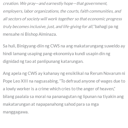
creation. We pray—and earnestly hope—that government,
employers, labor organizations, the courts, faith communities, and
all sectors of society will work together so that economic progress
truly becomes inclusive, just, and life-giving for all,”
bahagi pa ng
mensahe ni Bishop Alminaza.
Sa huli, Binigyang-diin ng CWS na ang makatarungang suweldo ay
hindi lamang usaping pang-ekonomiya kundi usapin din ng
dignidad ng tao at panlipunang katarungan.
Ang apela ng CWS ay kahanay ng ensiklikal na Rerum Novarum ni
Pope Leo XIII na nagsasabing, “To defraud anyone of wages due to
a lowly worker is a crime which cries to the anger of heaven,”
bilang paalala sa moral na pananagutan ng lipunan na tiyakin ang
makatarungan at napapanahong sahod para sa mga
manggagawa.