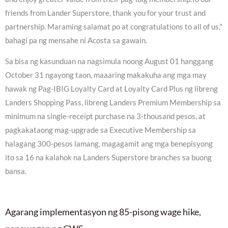
friends from Lander Superstore, thank you for your trust and
partnership. Maraming salamat po at congratulations to all of us,”
bahagi pa ng mensahe ni Acosta sa gawain.
Sa bisa ng kasunduan na nagsimula noong August 01 hanggang
October 31 ngayong taon, maaaring makakuha ang mga may
hawak ng Pag-IBIG Loyalty Card at Loyalty Card Plus ng libreng
Landers Shopping Pass, libreng Landers Premium Membership sa
minimum na single-receipt purchase na 3-thousand pesos, at
pagkakataong mag-upgrade sa Executive Membership sa
halagang 300-pesos lamang, magagamit ang mga benepisyong
ito sa 16 na kalahok na Landers Superstore branches sa buong
bansa.
Agarang implementasyon ng 85-pisong wage hike,