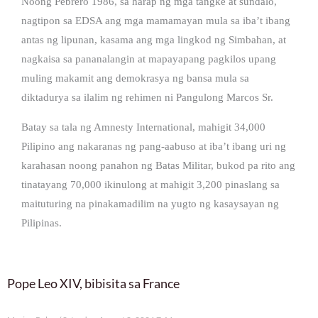
Noong Pebrero 1986, sa harap ng mga tangke at sundalo,
nagtipon sa EDSA ang mga mamamayan mula sa iba’t ibang
antas ng lipunan, kasama ang mga lingkod ng Simbahan, at
nagkaisa sa pananalangin at mapayapang pagkilos upang
muling makamit ang demokrasya ng bansa mula sa
diktadurya sa ilalim ng rehimen ni Pangulong Marcos Sr.
Batay sa tala ng Amnesty International, mahigit 34,000
Pilipino ang nakaranas ng pang-aabuso at iba’t ibang uri ng
karahasan noong panahon ng Batas Militar, bukod pa rito ang
tinatayang 70,000 ikinulong at mahigit 3,200 pinaslang sa
maituturing na pinakamadilim na yugto ng kasaysayan ng
Pilipinas.
Pope Leo XIV, bibisita sa France