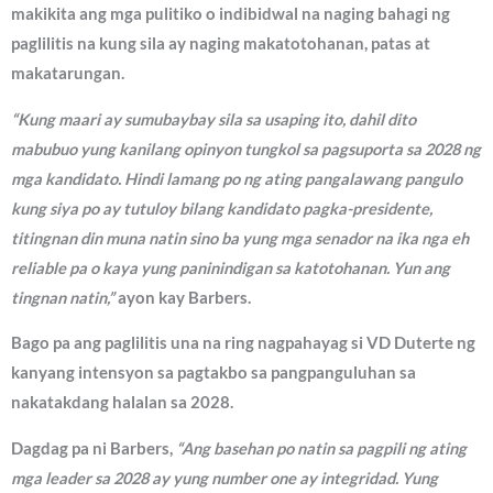
makikita ang mga pulitiko o indibidwal na naging bahagi ng
paglilitis na kung sila ay naging makatotohanan, patas at
makatarungan.
“Kung maari ay sumubaybay sila sa usaping ito, dahil dito
mabubuo yung kanilang opinyon tungkol sa pagsuporta sa 2028 ng
mga kandidato. Hindi lamang po ng ating pangalawang pangulo
kung siya po ay tutuloy bilang kandidato pagka-presidente,
titingnan din muna natin sino ba yung mga senador na ika nga eh
reliable pa o kaya yung paninindigan sa katotohanan. Yun ang
tingnan natin,”
ayon kay Barbers.
Bago pa ang paglilitis una na ring nagpahayag si VD Duterte ng
kanyang intensyon sa pagtakbo sa pangpanguluhan sa
nakatakdang halalan sa 2028.
Dagdag pa ni Barbers,
“Ang basehan po natin sa pagpili ng ating
mga leader sa 2028 ay yung number one ay integridad. Yung