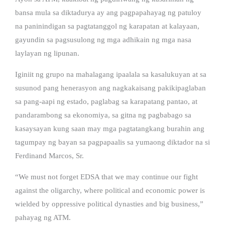
bansa mula sa diktadurya ay ang pagpapahayag ng patuloy
na paninindigan sa pagtatanggol ng karapatan at kalayaan,
gayundin sa pagsusulong ng mga adhikain ng mga nasa
laylayan ng lipunan.
Iginiit ng grupo na mahalagang ipaalala sa kasalukuyan at sa
susunod pang henerasyon ang nagkakaisang pakikipaglaban
sa pang-aapi ng estado, paglabag sa karapatang pantao, at
pandarambong sa ekonomiya, sa gitna ng pagbabago sa
kasaysayan kung saan may mga pagtatangkang burahin ang
tagumpay ng bayan sa pagpapaalis sa yumaong diktador na si
Ferdinand Marcos, Sr.
“We must not forget EDSA that we may continue our fight
against the oligarchy, where political and economic power is
wielded by oppressive political dynasties and big business,”
pahayag ng ATM.