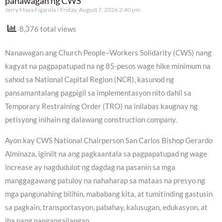
panawagan ng CWS
Jerry Maya Figarola
Friday, August 7, 2026 2:40 pm
8,376 total views
Nanawagan ang Church People–Workers Solidarity (CWS) nang
kagyat na pagpapatupad na ng 85-pesos wage hike minimum na
sahod sa National Capital Region (NCR), kasunod ng
pansamantalang pagpigil sa implementasyon nito dahil sa
Temporary Restraining Order (TRO) na inilabas kaugnay ng
petisyong inihain ng dalawang construction company.
Ayon kay CWS National Chairperson San Carlos Bishop Gerardo
Alminaza, iginiit na ang pagkaantala sa pagpapatupad ng wage
increase ay nagdudulot ng dagdag na pasanin sa mga
manggagawang patuloy na nahaharap sa mataas na presyo ng
mga pangunahing bilihin, mababang kita, at tumitinding gastusin
sa pagkain, transportasyon, pabahay, kalusugan, edukasyon, at
iba pang pangangailangan.