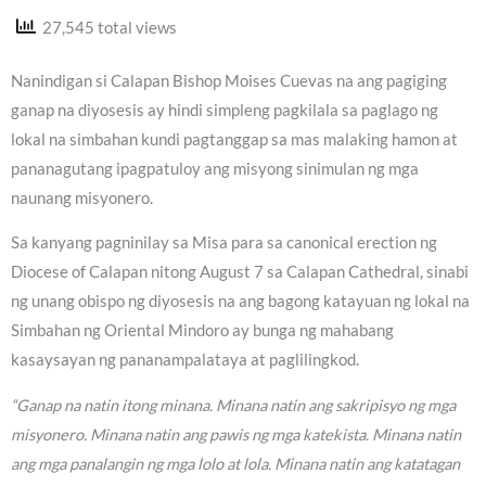
27,545 total views
Nanindigan si Calapan Bishop Moises Cuevas na ang pagiging
ganap na diyosesis ay hindi simpleng pagkilala sa paglago ng
lokal na simbahan kundi pagtanggap sa mas malaking hamon at
pananagutang ipagpatuloy ang misyong sinimulan ng mga
naunang misyonero.
Sa kanyang pagninilay sa Misa para sa canonical erection ng
Diocese of Calapan nitong August 7 sa Calapan Cathedral, sinabi
ng unang obispo ng diyosesis na ang bagong katayuan ng lokal na
Simbahan ng Oriental Mindoro ay bunga ng mahabang
kasaysayan ng pananampalataya at paglilingkod.
“Ganap na natin itong minana. Minana natin ang sakripisyo ng mga
misyonero. Minana natin ang pawis ng mga katekista. Minana natin
ang mga panalangin ng mga lolo at lola. Minana natin ang katatagan