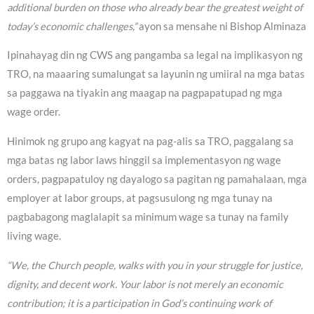
additional burden on those who already bear the greatest weight of
today’s economic challenges,”
ayon sa mensahe ni Bishop Alminaza
Ipinahayag din ng CWS ang pangamba sa legal na implikasyon ng
TRO, na maaaring sumalungat sa layunin ng umiiral na mga batas
sa paggawa na tiyakin ang maagap na pagpapatupad ng mga
wage order.
Hinimok ng grupo ang kagyat na pag-alis sa TRO, paggalang sa
mga batas ng labor laws hinggil sa implementasyon ng wage
orders, pagpapatuloy ng dayalogo sa pagitan ng pamahalaan, mga
employer at labor groups, at pagsusulong ng mga tunay na
pagbabagong maglalapit sa minimum wage sa tunay na family
living wage.
“We, the Church people, walks with you in your struggle for justice,
dignity, and decent work. Your labor is not merely an economic
contribution; it is a participation in God’s continuing work of