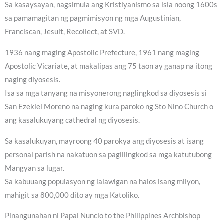
Sa kasaysayan, nagsimula ang Kristiyanismo sa isla noong 1600s
sa pamamagitan ng pagmimisyon ng mga Augustinian,
Franciscan, Jesuit, Recollect, at SVD.
1936 nang maging Apostolic Prefecture, 1961 nang maging
Apostolic Vicariate, at makalipas ang 75 taon ay ganap na itong
naging diyosesis.
Isa sa mga tanyang na misyonerong naglingkod sa diyosesis si
San Ezekiel Moreno na naging kura paroko ng Sto Nino Church o
ang kasalukuyang cathedral ng diyosesis.
Sa kasalukuyan, mayroong 40 parokya ang diyosesis at isang
personal parish na nakatuon sa paglilingkod sa mga katutubong
Mangyan sa lugar.
Sa kabuuang populasyon ng lalawigan na halos isang milyon,
mahigit sa 800,000 dito ay mga Katoliko.
Pinangunahan ni Papal Nuncio to the Philippines Archbishop