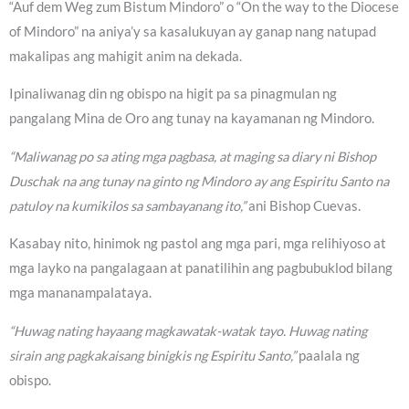
“Auf dem Weg zum Bistum Mindoro” o “On the way to the Diocese
of Mindoro” na aniya’y sa kasalukuyan ay ganap nang natupad
makalipas ang mahigit anim na dekada.
Ipinaliwanag din ng obispo na higit pa sa pinagmulan ng
pangalang Mina de Oro ang tunay na kayamanan ng Mindoro.
“Maliwanag po sa ating mga pagbasa, at maging sa diary ni Bishop
Duschak na ang tunay na ginto ng Mindoro ay ang Espiritu Santo na
patuloy na kumikilos sa sambayanang ito,”
ani Bishop Cuevas.
Kasabay nito, hinimok ng pastol ang mga pari, mga relihiyoso at
mga layko na pangalagaan at panatilihin ang pagbubuklod bilang
mga mananampalataya.
“Huwag nating hayaang magkawatak-watak tayo. Huwag nating
sirain ang pagkakaisang binigkis ng Espiritu Santo,”
paalala ng
obispo.