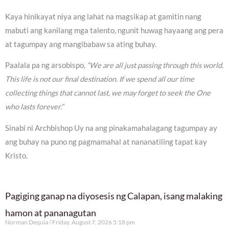
Kaya hinikayat niya ang lahat na magsikap at gamitin nang
mabuti ang kanilang mga talento, ngunit huwag hayaang ang pera
at tagumpay ang mangibabaw sa ating buhay.
Paalala pa ng arsobispo,
“We are all just passing through this world.
This life is not our final destination. If we spend all our time
collecting things that cannot last, we may forget to seek the One
who lasts forever.”
Sinabi ni Archbishop Uy na ang pinakamahalagang tagumpay ay
ang buhay na puno ng pagmamahal at nananatiling tapat kay
Kristo.
Pagiging ganap na diyosesis ng Calapan, isang malaking
hamon at pananagutan
Norman Dequia
Friday, August 7, 2026 5:18 pm