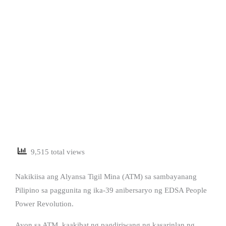
9,515 total views
Nakikiisa ang Alyansa Tigil Mina (ATM) sa sambayanang
Pilipino sa paggunita ng ika-39 anibersaryo ng EDSA People
Power Revolution.
Ayon sa ATM, kaakibat ng pagdiriwang ng kasarinlan ng