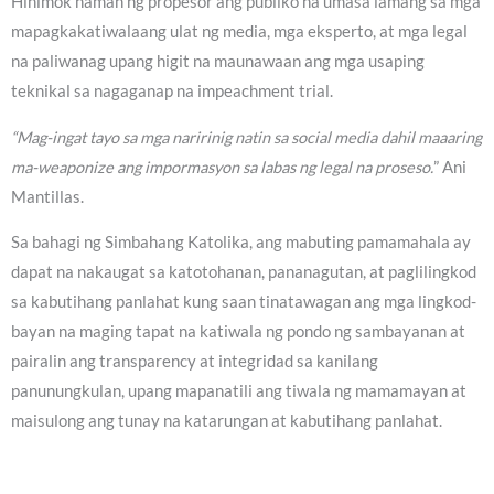
Hinimok naman ng propesor ang publiko na umasa lamang sa mga
mapagkakatiwalaang ulat ng media, mga eksperto, at mga legal
na paliwanag upang higit na maunawaan ang mga usaping
teknikal sa nagaganap na impeachment trial.
“Mag-ingat tayo sa mga naririnig natin sa social media dahil maaaring
ma-weaponize ang impormasyon sa labas ng legal na proseso.
” Ani
Mantillas.
Sa bahagi ng Simbahang Katolika, ang mabuting pamamahala ay
dapat na nakaugat sa katotohanan, pananagutan, at paglilingkod
sa kabutihang panlahat kung saan tinatawagan ang mga lingkod-
bayan na maging tapat na katiwala ng pondo ng sambayanan at
pairalin ang transparency at integridad sa kanilang
panunungkulan, upang mapanatili ang tiwala ng mamamayan at
maisulong ang tunay na katarungan at kabutihang panlahat.