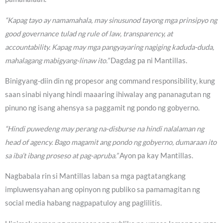
“Kapag tayo ay namamahala, may sinusunod tayong mga prinsipyo ng
good governance tulad ng rule of law, transparency, at
accountability. Kapag may mga pangyayaring nagiging kaduda-duda,
mahalagang mabigyang-linaw ito.”
Dagdag pa ni Mantillas.
Binigyang-diin din ng propesor ang command responsibility, kung
saan sinabi niyang hindi maaaring ihiwalay ang pananagutan ng
pinuno ng isang ahensya sa paggamit ng pondo ng gobyerno.
“Hindi puwedeng may perang na-disburse na hindi nalalaman ng
head of agency. Bago magamit ang pondo ng gobyerno, dumaraan ito
sa iba’t ibang proseso at pag-apruba.”
Ayon pa kay Mantillas.
Nagbabala rin si Mantillas laban sa mga pagtatangkang
impluwensyahan ang opinyon ng publiko sa pamamagitan ng
social media habang nagpapatuloy ang paglilitis.