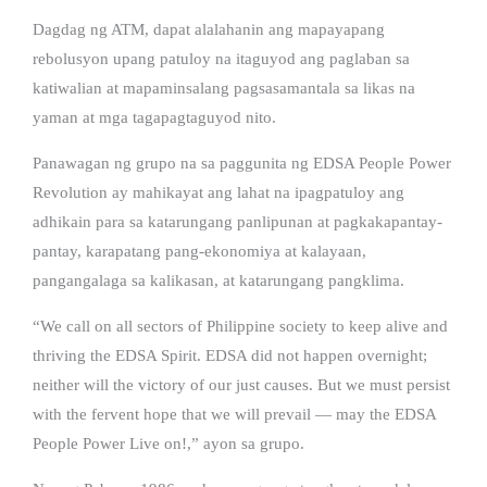
Dagdag ng ATM, dapat alalahanin ang mapayapang
rebolusyon upang patuloy na itaguyod ang paglaban sa
katiwalian at mapaminsalang pagsasamantala sa likas na
yaman at mga tagapagtaguyod nito.
Panawagan ng grupo na sa paggunita ng EDSA People Power
Revolution ay mahikayat ang lahat na ipagpatuloy ang
adhikain para sa katarungang panlipunan at pagkakapantay-
pantay, karapatang pang-ekonomiya at kalayaan,
pangangalaga sa kalikasan, at katarungang pangklima.
“We call on all sectors of Philippine society to keep alive and
thriving the EDSA Spirit. EDSA did not happen overnight;
neither will the victory of our just causes. But we must persist
with the fervent hope that we will prevail — may the EDSA
People Power Live on!,” ayon sa grupo.