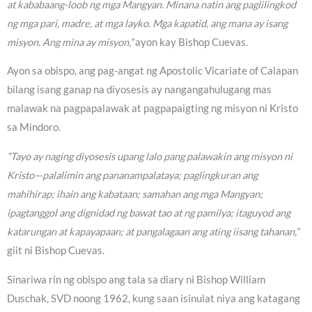
at kababaang-loob ng mga Mangyan. Minana natin ang paglilingkod
ng mga pari, madre, at mga layko. Mga kapatid, ang mana ay isang
misyon. Ang mina ay misyon,”
ayon kay Bishop Cuevas.
Ayon sa obispo, ang pag-angat ng Apostolic Vicariate of Calapan
bilang isang ganap na diyosesis ay nangangahulugang mas
malawak na pagpapalawak at pagpapaigting ng misyon ni Kristo
sa Mindoro.
“Tayo ay naging diyosesis upang lalo pang palawakin ang misyon ni
Kristo—palalimin ang pananampalataya; paglingkuran ang
mahihirap; ihain ang kabataan; samahan ang mga Mangyan;
ipagtanggol ang dignidad ng bawat tao at ng pamilya; itaguyod ang
katarungan at kapayapaan; at pangalagaan ang ating iisang tahanan,”
giit ni Bishop Cuevas.
Sinariwa rin ng obispo ang tala sa diary ni Bishop William
Duschak, SVD noong 1962, kung saan isinulat niya ang katagang