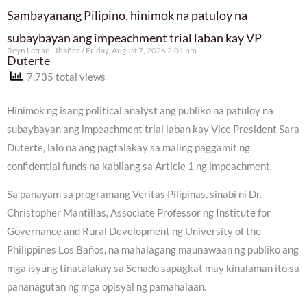
Sambayanang Pilipino, hinimok na patuloy na
subaybayan ang impeachment trial laban kay VP
Reyn Letran - Ibañez
Friday, August 7, 2026 2:01 pm
Duterte
7,735 total views
Hinimok ng isang political analyst ang publiko na patuloy na
subaybayan ang impeachment trial laban kay Vice President Sara
Duterte, lalo na ang pagtalakay sa maling paggamit ng
confidential funds na kabilang sa Article 1 ng impeachment.
Sa panayam sa programang Veritas Pilipinas, sinabi ni Dr.
Christopher Mantillas, Associate Professor ng Institute for
Governance and Rural Development ng University of the
Philippines Los Baños, na mahalagang maunawaan ng publiko ang
mga isyung tinatalakay sa Senado sapagkat may kinalaman ito sa
pananagutan ng mga opisyal ng pamahalaan.