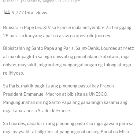
Marian Pulgo
Saturday, August 8, 2026 7:16 pm
9,777 total views
Bibisita si Pope Leo XIV sa France mula Setyembre 25 hanggang
28 para sa kanyang apat na araw na apostolic journey.
Bibisitahin ng Santo Papa ang Paris, Saint-Denis, Lourdes at Metz
at makikipagkita sa mga opisyal ng pamahalaan, kabataan, mga
obispo, maysakit, migranteng nangangailangan ng tulong at mga
relihiyoso.
Sa Paris, makikipagkita ang pinunong pastol kay French
President Emmanuel Macron at bibisita sa UNESCO.
Pangungunahan din ng Santo Papa ang panalangin kasama ang
mga kabataan sa Stade de France.
Sa Lourdes, dadalo rin ang pinunong pastol sa mga gawain para sa
mga maysakit at pilgrims at pangungunahan ang Banal na Misa