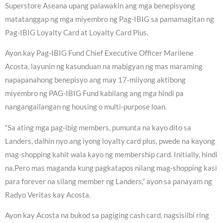
Superstore Aseana upang palawakin ang mga benepisyong
matatanggap ng mga miyembro ng Pag-IBIG sa pamamagitan ng
Pag-IBIG Loyalty Card at Loyalty Card Plus.
Ayon kay Pag-IBIG Fund Chief Executive Officer Marilene
Acosta, layunin ng kasunduan na mabigyan ng mas maraming
napapanahong benepisyo ang may 17-milyong aktibong
miyembro ng PAG-IBIG Fund kabilang ang mga hindi pa
nangangailangan ng housing o multi-purpose loan.
“Sa ating mga pag-ibig members, pumunta na kayo dito sa
Landers, dalhin nyo ang iyong loyalty card plus, pwede na kayong
mag-shopping kahit wala kayo ng membership card. Initially, hindi
na.Pero mas maganda kung pagkatapos nilang mag-shopping kasi
para forever na silang member ng Landers,” ayon sa panayam ng
Radyo Veritas kay Acosta.
Ayon kay Acosta na bukod sa pagiging cash card, nagsisilbi ring