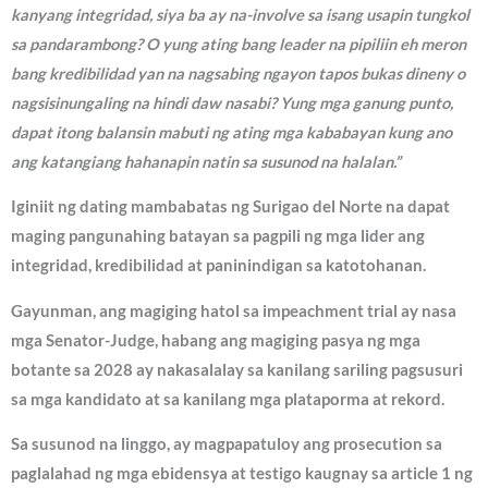
kanyang integridad, siya ba ay na-involve sa isang usapin tungkol
sa pandarambong? O yung ating bang leader na pipiliin eh meron
bang kredibilidad yan na nagsabing ngayon tapos bukas dineny o
nagsisinungaling na hindi daw nasabi? Yung mga ganung punto,
dapat itong balansin mabuti ng ating mga kababayan kung ano
ang katangiang hahanapin natin sa susunod na halalan.”
Iginiit ng dating mambabatas ng Surigao del Norte na dapat
maging pangunahing batayan sa pagpili ng mga lider ang
integridad, kredibilidad at paninindigan sa katotohanan.
Gayunman, ang magiging hatol sa impeachment trial ay nasa
mga Senator-Judge, habang ang magiging pasya ng mga
botante sa 2028 ay nakasalalay sa kanilang sariling pagsusuri
sa mga kandidato at sa kanilang mga plataporma at rekord.
Sa susunod na linggo, ay magpapatuloy ang prosecution sa
paglalahad ng mga ebidensya at testigo kaugnay sa article 1 ng