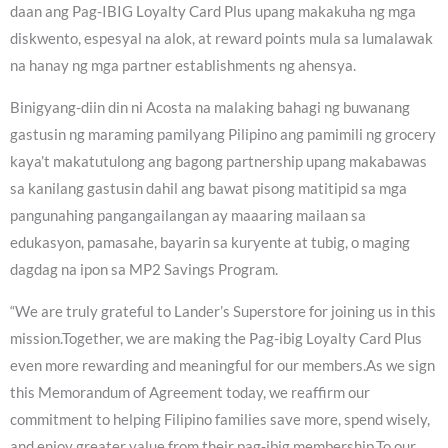
daan ang Pag-IBIG Loyalty Card Plus upang makakuha ng mga
diskwento, espesyal na alok, at reward points mula sa lumalawak
na hanay ng mga partner establishments ng ahensya.
Binigyang-diin din ni Acosta na malaking bahagi ng buwanang
gastusin ng maraming pamilyang Pilipino ang pamimili ng grocery
kaya’t makatutulong ang bagong partnership upang makabawas
sa kanilang gastusin dahil ang bawat pisong matitipid sa mga
pangunahing pangangailangan ay maaaring mailaan sa
edukasyon, pamasahe, bayarin sa kuryente at tubig, o maging
dagdag na ipon sa MP2 Savings Program.
“We are truly grateful to Lander’s Superstore for joining us in this
mission.Together, we are making the Pag-ibig Loyalty Card Plus
even more rewarding and meaningful for our members.As we sign
this Memorandum of Agreement today, we reaffirm our
commitment to helping Filipino families save more, spend wisely,
and enjoy greater value from their pag-ibig membership.To our