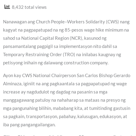
8,432 total views
Nanawagan ang Church People–Workers Solidarity (CWS) nang
kagyat na pagpapatupad na ng 85-pesos wage hike minimum na
sahod sa National Capital Region (NCR), kasunod ng
pansamantalang pagpigil sa implementasyon nito dahil sa
Temporary Restraining Order (TRO) na inilabas kaugnay ng
petisyong inihain ng dalawang construction company.
Ayon kay CWS National Chairperson San Carlos Bishop Gerardo
Alminaza, iginiit na ang pagkaantala sa pagpapatupad ng wage
increase ay nagdudulot ng dagdag na pasanin sa mga
manggagawang patuloy na nahaharap sa mataas na presyo ng
mga pangunahing bilihin, mababang kita, at tumitinding gastusin
sa pagkain, transportasyon, pabahay, kalusugan, edukasyon, at
iba pang pangangailangan.