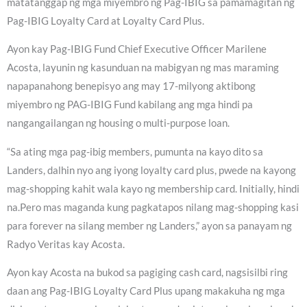
matatanggap ng mga miyembro ng Pag-IBIG sa pamamagitan ng
Pag-IBIG Loyalty Card at Loyalty Card Plus.
Ayon kay Pag-IBIG Fund Chief Executive Officer Marilene
Acosta, layunin ng kasunduan na mabigyan ng mas maraming
napapanahong benepisyo ang may 17-milyong aktibong
miyembro ng PAG-IBIG Fund kabilang ang mga hindi pa
nangangailangan ng housing o multi-purpose loan.
“Sa ating mga pag-ibig members, pumunta na kayo dito sa
Landers, dalhin nyo ang iyong loyalty card plus, pwede na kayong
mag-shopping kahit wala kayo ng membership card. Initially, hindi
na.Pero mas maganda kung pagkatapos nilang mag-shopping kasi
para forever na silang member ng Landers,” ayon sa panayam ng
Radyo Veritas kay Acosta.
Ayon kay Acosta na bukod sa pagiging cash card, nagsisilbi ring
daan ang Pag-IBIG Loyalty Card Plus upang makakuha ng mga