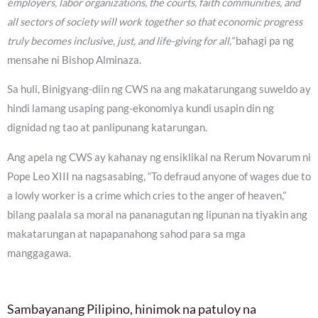
employers, labor organizations, the courts, faith communities, and
all sectors of society will work together so that economic progress
truly becomes inclusive, just, and life-giving for all,”
bahagi pa ng
mensahe ni Bishop Alminaza.
Sa huli, Binigyang-diin ng CWS na ang makatarungang suweldo ay
hindi lamang usaping pang-ekonomiya kundi usapin din ng
dignidad ng tao at panlipunang katarungan.
Ang apela ng CWS ay kahanay ng ensiklikal na Rerum Novarum ni
Pope Leo XIII na nagsasabing, “To defraud anyone of wages due to
a lowly worker is a crime which cries to the anger of heaven,”
bilang paalala sa moral na pananagutan ng lipunan na tiyakin ang
makatarungan at napapanahong sahod para sa mga
manggagawa.
Sambayanang Pilipino, hinimok na patuloy na