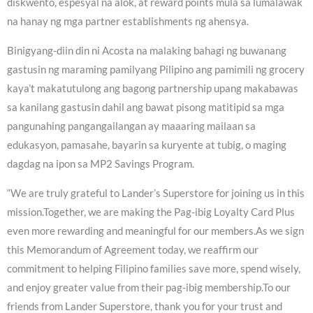
diskwento, espesyal na alok, at reward points mula sa lumalawak
na hanay ng mga partner establishments ng ahensya.
Binigyang-diin din ni Acosta na malaking bahagi ng buwanang
gastusin ng maraming pamilyang Pilipino ang pamimili ng grocery
kaya’t makatutulong ang bagong partnership upang makabawas
sa kanilang gastusin dahil ang bawat pisong matitipid sa mga
pangunahing pangangailangan ay maaaring mailaan sa
edukasyon, pamasahe, bayarin sa kuryente at tubig, o maging
dagdag na ipon sa MP2 Savings Program.
“We are truly grateful to Lander’s Superstore for joining us in this
mission.Together, we are making the Pag-ibig Loyalty Card Plus
even more rewarding and meaningful for our members.As we sign
this Memorandum of Agreement today, we reaffirm our
commitment to helping Filipino families save more, spend wisely,
and enjoy greater value from their pag-ibig membership.To our
friends from Lander Superstore, thank you for your trust and