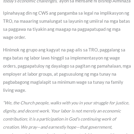
today’s economic challenges,”
ayon sa mensahe ni Bishop Alminaza
Ipinahayag din ng CWS ang pangamba sa legal na implikasyon ng
TRO, na maaaring sumalungat sa layunin ng umiiral na mga batas
sa paggawa na tiyakin ang maagap na pagpapatupad ng mga
wage order.
Hinimok ng grupo ang kagyat na pag-alis sa TRO, paggalang sa
mga batas ng labor laws hinggil sa implementasyon ng wage
orders, pagpapatuloy ng dayalogo sa pagitan ng pamahalaan, mga
employer at labor groups, at pagsusulong ng mga tunay na
pagbabagong maglalapit sa minimum wage sa tunay na family
living wage.
“We, the Church people, walks with you in your struggle for justice,
dignity, and decent work. Your labor is not merely an economic
contribution; it is a participation in God’s continuing work of
creation. We pray—and earnestly hope—that government,