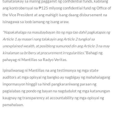
tumatalakay sa maling paggamit ng confidential funds, kabilang
ang kontrobersyal na ₱125 milyong confidential fund ng Office of
the Vice President at ang mahigit isang daang disbursement na
isinagawa sa loob lamang ng isang araw.
“Napakahalaga na masubaybayan ito ng mga tao dahil pagkatapos ng
Article 1 ay maaari nang talakayin ang Article 2 tungkol sa
unexplained wealth, at posibleng sumunod din ang Article 3 na may
kinalaman sa bribery at procurement irregularities.”
Bahagi ng
pahayag ni Mantillas sa Radyo Veritas.
Ipinaliwanag ni Mantillas na ang testimonya ng mga state
auditors at mga opisyal ng bangko ay nagbigay ng mahahalagang
impormasyon hinggil sa hindi pangkaraniwang paraan ng
paglalabas ng pondo ng bayan na nagdudulot ng mga katanungan
kaugnay ng transparency at accountability ng mga opisyal ng
pamahalaan.