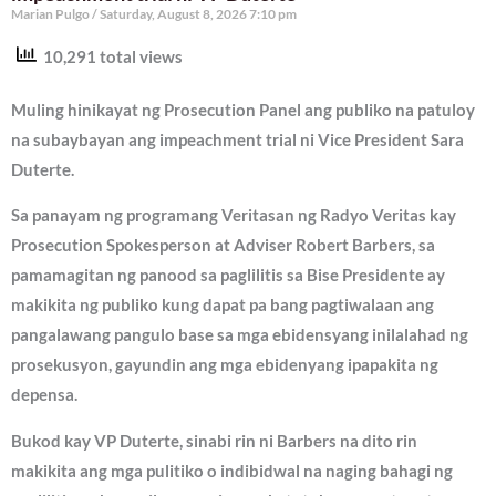
Marian Pulgo
Saturday, August 8, 2026 7:10 pm
10,291 total views
Muling hinikayat ng Prosecution Panel ang publiko na patuloy
na subaybayan ang impeachment trial ni Vice President Sara
Duterte.
Sa panayam ng programang Veritasan ng Radyo Veritas kay
Prosecution Spokesperson at Adviser Robert Barbers, sa
pamamagitan ng panood sa paglilitis sa Bise Presidente ay
makikita ng publiko kung dapat pa bang pagtiwalaan ang
pangalawang pangulo base sa mga ebidensyang inilalahad ng
prosekusyon, gayundin ang mga ebidenyang ipapakita ng
depensa.
Bukod kay VP Duterte, sinabi rin ni Barbers na dito rin
makikita ang mga pulitiko o indibidwal na naging bahagi ng