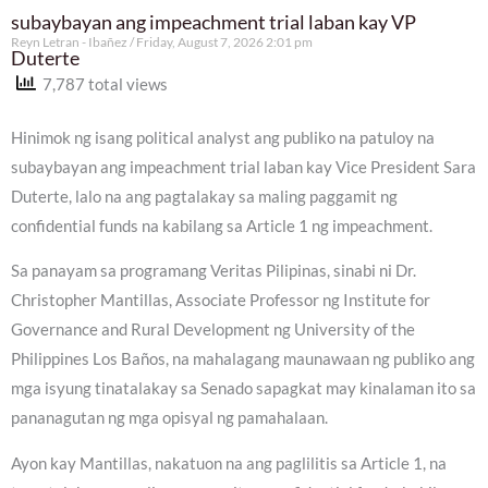
subaybayan ang impeachment trial laban kay VP
Reyn Letran - Ibañez
Friday, August 7, 2026 2:01 pm
Duterte
7,787 total views
Hinimok ng isang political analyst ang publiko na patuloy na
subaybayan ang impeachment trial laban kay Vice President Sara
Duterte, lalo na ang pagtalakay sa maling paggamit ng
confidential funds na kabilang sa Article 1 ng impeachment.
Sa panayam sa programang Veritas Pilipinas, sinabi ni Dr.
Christopher Mantillas, Associate Professor ng Institute for
Governance and Rural Development ng University of the
Philippines Los Baños, na mahalagang maunawaan ng publiko ang
mga isyung tinatalakay sa Senado sapagkat may kinalaman ito sa
pananagutan ng mga opisyal ng pamahalaan.
Ayon kay Mantillas, nakatuon na ang paglilitis sa Article 1, na