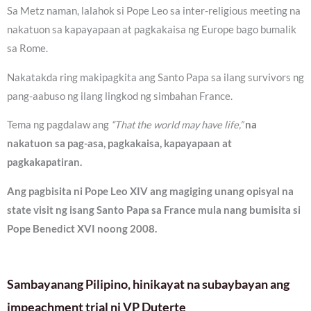
Sa Metz naman, lalahok si Pope Leo sa inter-religious meeting na
nakatuon sa kapayapaan at pagkakaisa ng Europe bago bumalik
sa Rome.
Nakatakda ring makipagkita ang Santo Papa sa ilang survivors ng
pang-aabuso ng ilang lingkod ng simbahan France.
Tema ng pagdalaw ang
“That the world may have life,”
na
nakatuon sa pag-asa, pagkakaisa, kapayapaan at
pagkakapatiran.
Ang pagbisita ni Pope Leo XIV ang magiging unang opisyal na
state visit ng isang Santo Papa sa France mula nang bumisita si
Pope Benedict XVI noong 2008.
Sambayanang Pilipino, hinikayat na subaybayan ang
impeachment trial ni VP Duterte