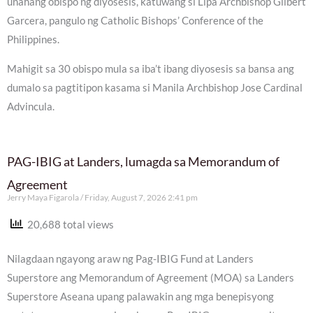
unahang obispo ng diyosesis, katuwang si Lipa Archbishop Gilbert
Garcera, pangulo ng Catholic Bishops’ Conference of the
Philippines.
Mahigit sa 30 obispo mula sa iba’t ibang diyosesis sa bansa ang
dumalo sa pagtitipon kasama si Manila Archbishop Jose Cardinal
Advincula.
PAG-IBIG at Landers, lumagda sa Memorandum of
Agreement
Jerry Maya Figarola
Friday, August 7, 2026 2:41 pm
20,688 total views
Nilagdaan ngayong araw ng Pag-IBIG Fund at Landers
Superstore ang Memorandum of Agreement (MOA) sa Landers
Superstore Aseana upang palawakin ang mga benepisyong