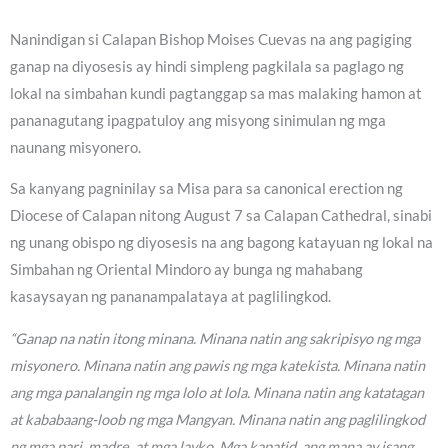
Nanindigan si Calapan Bishop Moises Cuevas na ang pagiging
ganap na diyosesis ay hindi simpleng pagkilala sa paglago ng
lokal na simbahan kundi pagtanggap sa mas malaking hamon at
pananagutang ipagpatuloy ang misyong sinimulan ng mga
naunang misyonero.
Sa kanyang pagninilay sa Misa para sa canonical erection ng
Diocese of Calapan nitong August 7 sa Calapan Cathedral, sinabi
ng unang obispo ng diyosesis na ang bagong katayuan ng lokal na
Simbahan ng Oriental Mindoro ay bunga ng mahabang
kasaysayan ng pananampalataya at paglilingkod.
“Ganap na natin itong minana. Minana natin ang sakripisyo ng mga
misyonero. Minana natin ang pawis ng mga katekista. Minana natin
ang mga panalangin ng mga lolo at lola. Minana natin ang katatagan
at kababaang-loob ng mga Mangyan. Minana natin ang paglilingkod
ng mga pari, madre, at mga layko. Mga kapatid, ang mana ay isang