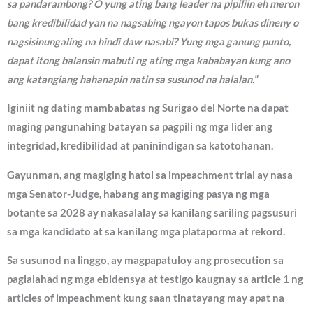
sa pandarambong? O yung ating bang leader na pipiliin eh meron
bang kredibilidad yan na nagsabing ngayon tapos bukas dineny o
nagsisinungaling na hindi daw nasabi? Yung mga ganung punto,
dapat itong balansin mabuti ng ating mga kababayan kung ano
ang katangiang hahanapin natin sa susunod na halalan.”
Iginiit ng dating mambabatas ng Surigao del Norte na dapat
maging pangunahing batayan sa pagpili ng mga lider ang
integridad, kredibilidad at paninindigan sa katotohanan.
Gayunman, ang magiging hatol sa impeachment trial ay nasa
mga Senator-Judge, habang ang magiging pasya ng mga
botante sa 2028 ay nakasalalay sa kanilang sariling pagsusuri
sa mga kandidato at sa kanilang mga plataporma at rekord.
Sa susunod na linggo, ay magpapatuloy ang prosecution sa
paglalahad ng mga ebidensya at testigo kaugnay sa article 1 ng
articles of impeachment kung saan tinatayang may apat na