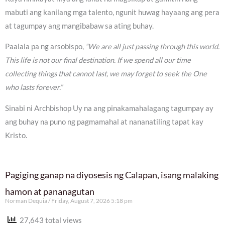
mabuti ang kanilang mga talento, ngunit huwag hayaang ang pera
at tagumpay ang mangibabaw sa ating buhay.
Paalala pa ng arsobispo,
“We are all just passing through this world.
This life is not our final destination. If we spend all our time
collecting things that cannot last, we may forget to seek the One
who lasts forever.”
Sinabi ni Archbishop Uy na ang pinakamahalagang tagumpay ay
ang buhay na puno ng pagmamahal at nananatiling tapat kay
Kristo.
Pagiging ganap na diyosesis ng Calapan, isang malaking
hamon at pananagutan
Norman Dequia
Friday, August 7, 2026 5:18 pm
27,643 total views