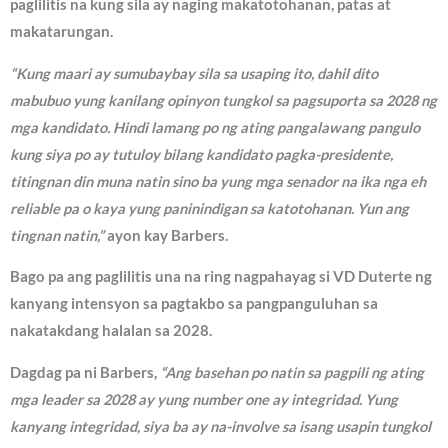
paglilitis na kung sila ay naging makatotohanan, patas at
makatarungan.
“Kung maari ay sumubaybay sila sa usaping ito, dahil dito
mabubuo yung kanilang opinyon tungkol sa pagsuporta sa 2028 ng
mga kandidato. Hindi lamang po ng ating pangalawang pangulo
kung siya po ay tutuloy bilang kandidato pagka-presidente,
titingnan din muna natin sino ba yung mga senador na ika nga eh
reliable pa o kaya yung paninindigan sa katotohanan. Yun ang
tingnan natin,”
ayon kay Barbers.
Bago pa ang paglilitis una na ring nagpahayag si VD Duterte ng
kanyang intensyon sa pagtakbo sa pangpanguluhan sa
nakatakdang halalan sa 2028.
Dagdag pa ni Barbers,
“Ang basehan po natin sa pagpili ng ating
mga leader sa 2028 ay yung number one ay integridad. Yung
kanyang integridad, siya ba ay na-involve sa isang usapin tungkol