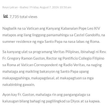
Reyn Letran - Ibañez
Friday, August 7, 2026 10:50 am
7,735 total views
Nagbalik na sa Vatican ang Kanyang Kabanalan Pope Leo XIV
matapos ang ilang linggong pamamahinga sa Castel Gandolfo, na
summer residence ng mga Santo Papa na nasa labas ng Roma.
Sa kanyang ulat sa programang Veritas Pilipinas, ibinahagi ni Rev.
Fr. Gregory Ramon Gaston, Rector ng Pontificio Collegio Filipino
sa Roma at Vatican Correspondent ng Radio Veritas, na naging
mahalaga ang maikling bakasyon ng Santo Papa upang
makapagpahinga, makapagdasal, at makapagtuon sa mga
nakabinbing gawain.
Ayon kay Fr. Gaston, mahalaga rin ang pangangalaga sa
kalusugan bilang bahagi ng paglilingkod sa Diyos at sa kapwa.