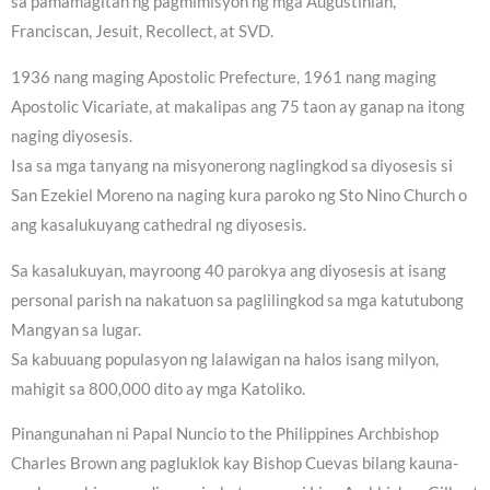
sa pamamagitan ng pagmimisyon ng mga Augustinian,
Franciscan, Jesuit, Recollect, at SVD.
1936 nang maging Apostolic Prefecture, 1961 nang maging
Apostolic Vicariate, at makalipas ang 75 taon ay ganap na itong
naging diyosesis.
Isa sa mga tanyang na misyonerong naglingkod sa diyosesis si
San Ezekiel Moreno na naging kura paroko ng Sto Nino Church o
ang kasalukuyang cathedral ng diyosesis.
Sa kasalukuyan, mayroong 40 parokya ang diyosesis at isang
personal parish na nakatuon sa paglilingkod sa mga katutubong
Mangyan sa lugar.
Sa kabuuang populasyon ng lalawigan na halos isang milyon,
mahigit sa 800,000 dito ay mga Katoliko.
Pinangunahan ni Papal Nuncio to the Philippines Archbishop
Charles Brown ang pagluklok kay Bishop Cuevas bilang kauna-