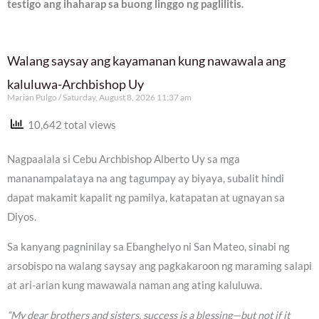
testigo ang ihaharap sa buong linggo ng paglilitis.
Walang saysay ang kayamanan kung nawawala ang
kaluluwa-Archbishop Uy
Marian Pulgo
Saturday, August 8, 2026 11:37 am
10,642 total views
Nagpaalala si Cebu Archbishop Alberto Uy sa mga
mananampalataya na ang tagumpay ay biyaya, subalit hindi
dapat makamit kapalit ng pamilya, katapatan at ugnayan sa
Diyos.
Sa kanyang pagninilay sa Ebanghelyo ni San Mateo, sinabi ng
arsobispo na walang saysay ang pagkakaroon ng maraming salapi
at ari-arian kung mawawala naman ang ating kaluluwa.
“My dear brothers and sisters, success is a blessing—but not if it