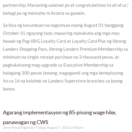
partnership. Maraming salamat po at congratulations to all of us,”
bahagi pa ng mensahe ni Acosta sa gawain.
Sa bisa ng kasunduan na nagsimula noong August 01 hanggang
October 31 ngayong taon, maaaring makakuha ang mga may
hawak ng Pag-IBIG Loyalty Card at Loyalty Card Plus ng libreng
Landers Shopping Pass, libreng Landers Premium Membership sa
minimum na single-receipt purchase na 3-thousand pesos, at
pagkakataong mag-upgrade sa Executive Membership sa
halagang 300-pesos lamang, magagamit ang mga benepisyong
ito sa 16 na kalahok na Landers Superstore branches sa buong
bansa.
Agarang implementasyon ng 85-pisong wage hike,
panawagan ng CWS
Jerry Maya Figarola
Friday, August 7, 2026 2:40 pm