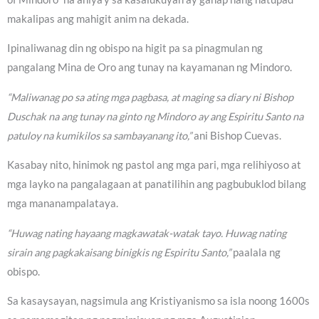
makalipas ang mahigit anim na dekada.
Ipinaliwanag din ng obispo na higit pa sa pinagmulan ng
pangalang Mina de Oro ang tunay na kayamanan ng Mindoro.
“Maliwanag po sa ating mga pagbasa, at maging sa diary ni Bishop
Duschak na ang tunay na ginto ng Mindoro ay ang Espiritu Santo na
patuloy na kumikilos sa sambayanang ito,”
ani Bishop Cuevas.
Kasabay nito, hinimok ng pastol ang mga pari, mga relihiyoso at
mga layko na pangalagaan at panatilihin ang pagbubuklod bilang
mga mananampalataya.
“Huwag nating hayaang magkawatak-watak tayo. Huwag nating
sirain ang pagkakaisang binigkis ng Espiritu Santo,”
paalala ng
obispo.
Sa kasaysayan, nagsimula ang Kristiyanismo sa isla noong 1600s