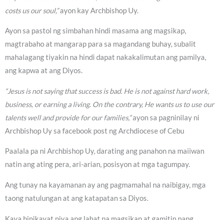
costs us our soul,”
ayon kay Archbishop Uy.
Ayon sa pastol ng simbahan hindi masama ang magsikap,
magtrabaho at mangarap para sa magandang buhay, subalit
mahalagang tiyakin na hindi dapat nakakalimutan ang pamilya,
ang kapwa at ang Diyos.
“Jesus is not saying that success is bad. He is not against hard work,
business, or earning a living. On the contrary, He wants us to use our
talents well and provide for our families,”
ayon sa pagninilay ni
Archbishop Uy sa facebook post ng Archdiocese of Cebu
Paalala pa ni Archbishop Uy, darating ang panahon na maiiwan
natin ang ating pera, ari-arian, posisyon at mga tagumpay.
Ang tunay na kayamanan ay ang pagmamahal na naibigay, mga
taong natulungan at ang katapatan sa Diyos.
Kaya hinikayat niya ang lahat na magsikap at gamitin nang