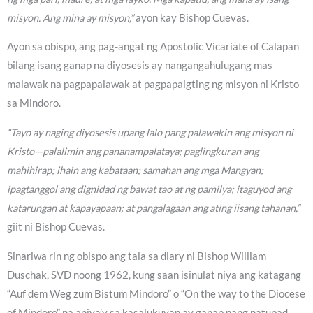
misyon. Ang mina ay misyon,”
ayon kay Bishop Cuevas.
Ayon sa obispo, ang pag-angat ng Apostolic Vicariate of Calapan
bilang isang ganap na diyosesis ay nangangahulugang mas
malawak na pagpapalawak at pagpapaigting ng misyon ni Kristo
sa Mindoro.
“Tayo ay naging diyosesis upang lalo pang palawakin ang misyon ni
Kristo—palalimin ang pananampalataya; paglingkuran ang
mahihirap; ihain ang kabataan; samahan ang mga Mangyan;
ipagtanggol ang dignidad ng bawat tao at ng pamilya; itaguyod ang
katarungan at kapayapaan; at pangalagaan ang ating iisang tahanan,”
giit ni Bishop Cuevas.
Sinariwa rin ng obispo ang tala sa diary ni Bishop William
Duschak, SVD noong 1962, kung saan isinulat niya ang katagang
“Auf dem Weg zum Bistum Mindoro” o “On the way to the Diocese
of Mindoro” na aniya’y sa kasalukuyan ay ganap nang natupad