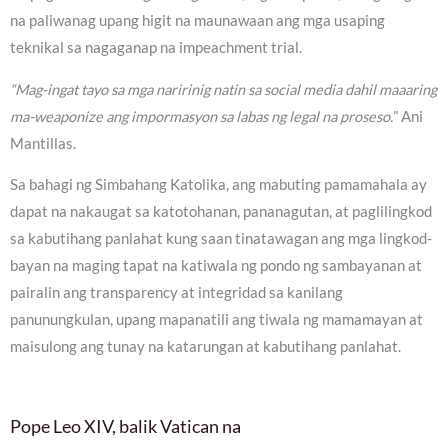
na paliwanag upang higit na maunawaan ang mga usaping
teknikal sa nagaganap na impeachment trial.
“Mag-ingat tayo sa mga naririnig natin sa social media dahil maaaring
ma-weaponize ang impormasyon sa labas ng legal na proseso.
” Ani
Mantillas.
Sa bahagi ng Simbahang Katolika, ang mabuting pamamahala ay
dapat na nakaugat sa katotohanan, pananagutan, at paglilingkod
sa kabutihang panlahat kung saan tinatawagan ang mga lingkod-
bayan na maging tapat na katiwala ng pondo ng sambayanan at
pairalin ang transparency at integridad sa kanilang
panunungkulan, upang mapanatili ang tiwala ng mamamayan at
maisulong ang tunay na katarungan at kabutihang panlahat.
Pope Leo XIV, balik Vatican na