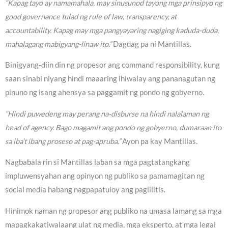
“Kapag tayo ay namamahala, may sinusunod tayong mga prinsipyo ng
good governance tulad ng rule of law, transparency, at
accountability. Kapag may mga pangyayaring nagiging kaduda-duda,
mahalagang mabigyang-linaw ito.”
Dagdag pa ni Mantillas.
Binigyang-diin din ng propesor ang command responsibility, kung
saan sinabi niyang hindi maaaring ihiwalay ang pananagutan ng
pinuno ng isang ahensya sa paggamit ng pondo ng gobyerno.
“Hindi puwedeng may perang na-disburse na hindi nalalaman ng
head of agency. Bago magamit ang pondo ng gobyerno, dumaraan ito
sa iba’t ibang proseso at pag-apruba.”
Ayon pa kay Mantillas.
Nagbabala rin si Mantillas laban sa mga pagtatangkang
impluwensyahan ang opinyon ng publiko sa pamamagitan ng
social media habang nagpapatuloy ang paglilitis.
Hinimok naman ng propesor ang publiko na umasa lamang sa mga
mapagkakatiwalaang ulat ng media, mga eksperto, at mga legal