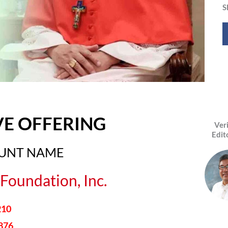
S
VE OFFERING
Ver
Edit
OUNT NAME
Foundation, Inc.
210
876