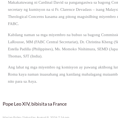
Makakatuwang ni Cardinal David sa pangangasiwa sa bagong Commi
secretary ng kumisyon na si Fr. Clarence Devadass – isang Malays
Theological Concerns kasama ang pitong magsisilbing miyembro n
FABC.
Kabilang naman sa mga miyembro na bubuo sa bagong Commission
LaRousse, MM (FABC Central Secretariat), Dr. Christina Kheng (Si
Estella Padilla (Philippines), Ms. Momoko Nishimura, SEMD (Japan),
Thomas, SJT (India).
Ang lahat ng mga miyembro ng komisyon ay pawang aktibong lum
Roma kaya naman inaasahang ang kanilang mahalagang maiaambag 
nito para sa Asya.
Pope Leo XIV, bibisita sa France
Marian Pulgo
Saturday, August 8, 2026 7:16 pm