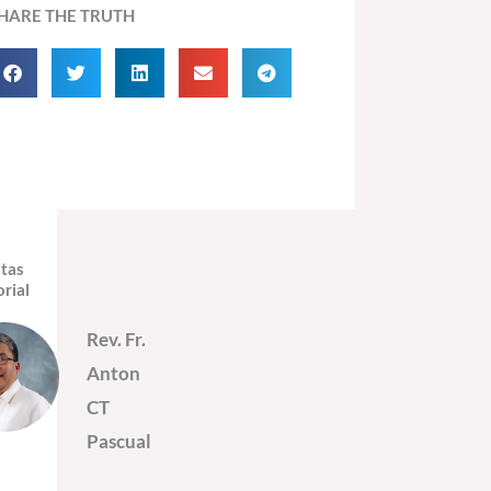
HARE THE TRUTH
itas
orial
Rev. Fr.
Anton
CT
Pascual