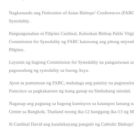
Nagkasundo ang Federation of Asian Bishops’ Conferences (FABC)
Synodality.
Pangungunahan ni Filipino Cardinal, Kalookan Bishop Pablo Virgi
Commission for Synodality ng FABC katuwang ang pitong miyemb
Pilipino.
Layunin ng bagong Commission for Synodality na pangasiwaan an
pagsusulong ng synodality sa buong Asya.
Ayon sa pamunuan ng FABC, mahalaga ang patuloy na pagsusulon
Francisco sa pagkakaroon ng isang ganap na Simbahang sinodal.
Naganap ang pagtatag sa bagong kumisyon sa katatapos lamang n
Centre sa Bangkok, Thailand noong ika-12 hanggang ika-13 ng M
Si Cardinal David ang kasalukuyang pangulo ng Catholic Bishops’ 