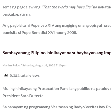
Tema ng pagdalaw ang
“That the world may have life,”
na nakatuo
pagkakapatiran.
Ang pagbisita ni Pope Leo XIV ang magiging unang opisyal na st
bumisita si Pope Benedict XVI noong 2008.
Sambayanang Pilipino, hinikayat na subaybayan ang imp
Marian Pulgo
Saturday, August 8, 2026 7:10 pm
5,152 total views
Muling hinikayat ng Prosecution Panel ang publiko na patuloy
President Sara Duterte.
Sa panayam ng programang Veritasan ng Radyo Veritas kay Pr