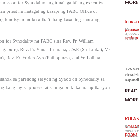
MORE 
ssion for Synodality ang itinalaga bilang executive
the Phil
na si En
ian priest na matagal ng kasapi ng FABC Office of
Kazuya,
g kumisyon mula sa iba’t ibang kasaping bansa ng
Sino an
maramin
pagpipil
papasa
Monday,
bahay di
3, 2026 
system-
Pilipinas
7:00 a
 for Synodality ng FABC sina Rev. Fr. William
isang pri
ngapore), Rev. Fr. Vimal Tirimana, CSsR (Sri Lanka), Ms.
196,541
 Rev. Fr. Enrico Ayo (Philippines), and Sr. Lalitha
views
196,541 
views M
ahok sa parehong sesyon ng Synod on Synodality sa
Kapanalig
mga uma
kaugnay sa proseso at sa mga praktikal na aplikasyon
READ
masigab
palakpak
MORE 
State of 
Nation 
(o SONA)
KULAN
Pangulo
Bongbo
SONA 
Friday, J
Marcos J
2026 7:
PBBM
7:00 am