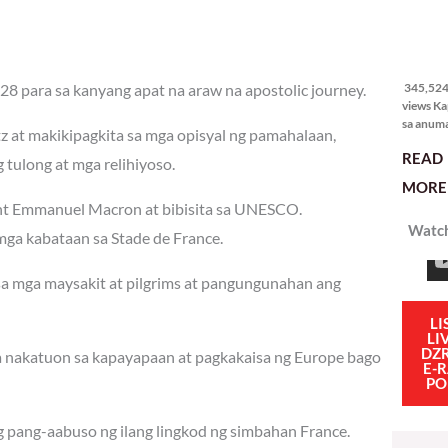
345,524
views
345,524 
28 para sa kanyang apat na araw na apostolic journey.
views Ka
sa anum
tz at makikipagkita sa mga opisyal ng pamahalaan,
hakbang.
READ
planong
tulong at mga relihiyoso.
gagawin.
MORE 
polisiya
dent Emmanuel Macron at bibisita sa UNESCO.
ipapatu
Watch
pangako
ga kabataan sa Stade de France.
binitiwa
usapin n
 sa mga maysakit at pilgrims at pangungunahan ang
sadyang
iniiwasan
itong ma
LI
LI
kulang. 
DZ
na nakatuon sa kapayapaan at pagkakaisa ng Europe bago
ibig sabi
E-
PO
g pang-aabuso ng ilang lingkod ng simbahan France.