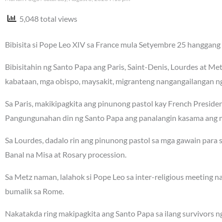
5,048 total views
Bibisita si Pope Leo XIV sa France mula Setyembre 25 hanggang 
Bibisitahin ng Santo Papa ang Paris, Saint-Denis, Lourdes at Me
kabataan, mga obispo, maysakit, migranteng nangangailangan ng 
Sa Paris, makikipagkita ang pinunong pastol kay French Presi
Pangungunahan din ng Santo Papa ang panalangin kasama ang m
Sa Lourdes, dadalo rin ang pinunong pastol sa mga gawain para
Banal na Misa at Rosary procession.
Sa Metz naman, lalahok si Pope Leo sa inter-religious meeting 
bumalik sa Rome.
Nakatakda ring makipagkita ang Santo Papa sa ilang survivors n