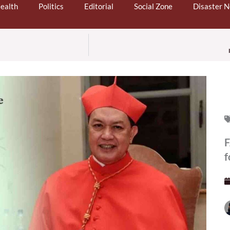
ealth
Politics
Editorial
Social Zone
Disaster 
F
f