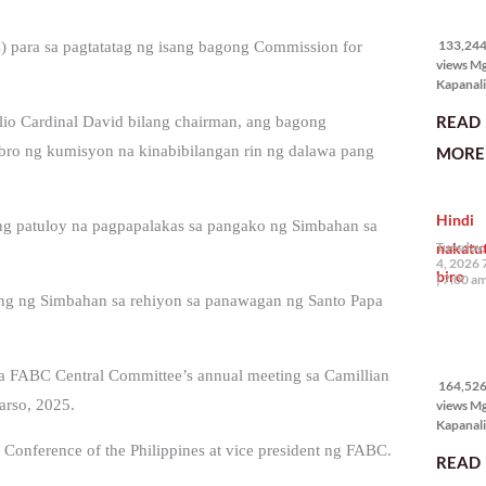
133,244
views
133,244 
 para sa pagtatatag ng isang bagong Commission for
views M
Kapanali
karapat
READ
lio Cardinal David bilang chairman, ang bagong
bawat ta
magkaro
ro ng kumisyon na kinabibilangan rin ng dalawa pang
MORE 
disenten
tahanan.
masabin
Hindi
disente,
g patuloy na pagpapalakas sa pangako ng Simbahan sa
itong sa
nakatu
Tuesday,
ligtas, m
4, 2026 
biro
segurida
7:00 a
nagbibig
g ng Simbahan sa rehiyon sa panawagan ng Santo Papa
sa
164,526
views
a FABC Central Committee’s annual meeting sa Camillian
164,526 
arso, 2025.
views M
Kapanali
mabuti p
Conference of the Philippines at vice president ng FABC.
READ
Japanes
Ambassa