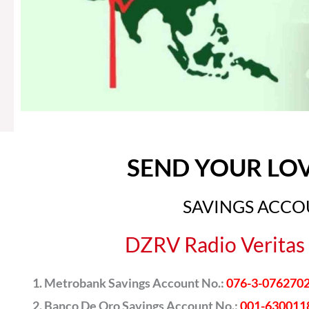
SEND YOUR LO
SAVINGS ACC
DZRV Radio Veritas 
Metrobank Savings Account No.:
076-3-076270
Banco De Oro Savings Account No.:
001-630011