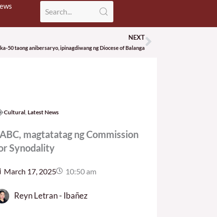
News
NEXT
Next
Ika-50 taong anibersaryo, ipinagdiwang ng Diocese of Balanga
Cultural
,
Latest News
ABC, magtatatag ng Commission
or Synodality
March 17, 2025
10:50 am
Reyn Letran - Ibañez