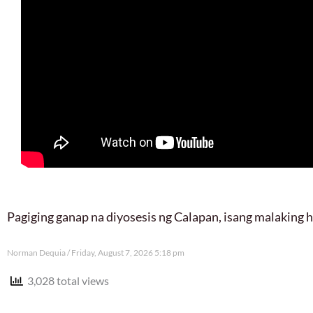
Pagiging ganap na diyosesis ng Calapan, isang malaking
Norman Dequia
Friday, August 7, 2026 5:18 pm
3,028 total views