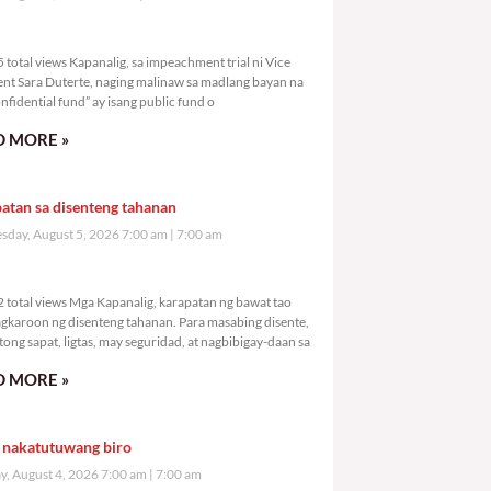
,095 total views
total views Kapanalig, sa impeachment trial ni Vice
ent Sara Duterte, naging malinaw sa madlang bayan na
nfidential fund” ay isang public fund o
 MORE »
atan sa disenteng tahanan
day, August 5, 2026 7:00 am
7:00 am
,982 total views
 total views Mga Kapanalig, karapatan ng bawat tao
gkaroon ng disenteng tahanan. Para masabing disente,
tong sapat, ligtas, may seguridad, at nagbibigay-daan sa
 MORE »
 nakatutuwang biro
y, August 4, 2026 7:00 am
7:00 am