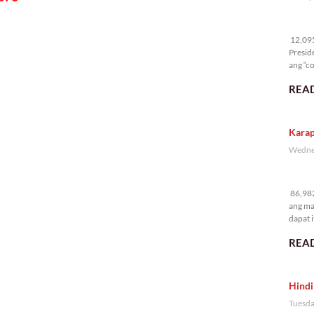
12
12,095 
Presid
ang “co
READ
Karap
Wednes
86
86,982
ang ma
dapat i
READ
Hindi
Tuesda