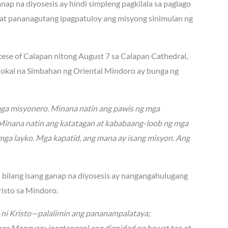
ap na diyosesis ay hindi simpleng pagkilala sa paglago
at pananagutang ipagpatuloy ang misyong sinimulan ng
ocese of Calapan nitong August 7 sa Calapan Cathedral,
 lokal na Simbahan ng Oriental Mindoro ay bunga ng
mga misyonero. Minana natin ang pawis ng mga
. Minana natin ang katatagan at kababaang-loob ng mga
mga layko. Mga kapatid, ang mana ay isang misyon. Ang
n bilang isang ganap na diyosesis ay nangangahulugang
isto sa Mindoro.
n ni Kristo—palalimin ang pananampalataya;
mga Mangyan; ipagtanggol ang dignidad ng bawat tao at