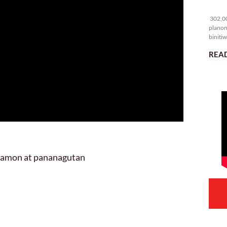
30
302,00
planon
binitiw
kulang.
READ
 hamon at pananagutan