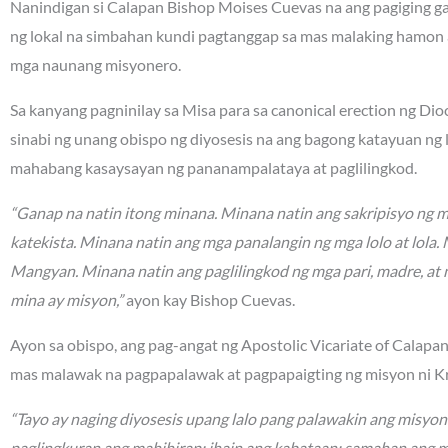
Nanindigan si Calapan Bishop Moises Cuevas na ang pagiging gan
ng lokal na simbahan kundi pagtanggap sa mas malaking hamon 
mga naunang misyonero.
Sa kanyang pagninilay sa Misa para sa canonical erection ng Di
sinabi ng unang obispo ng diyosesis na ang bagong katayuan ng
mahabang kasaysayan ng pananampalataya at paglilingkod.
“Ganap na natin itong minana. Minana natin ang sakripisyo ng 
katekista. Minana natin ang mga panalangin ng mga lolo at lola
Mangyan. Minana natin ang paglilingkod ng mga pari, madre, at 
mina ay misyon,”
ayon kay Bishop Cuevas.
Ayon sa obispo, ang pag-angat ng Apostolic Vicariate of Calapa
mas malawak na pagpapalawak at pagpapaigting ng misyon ni Kr
“Tayo ay naging diyosesis upang lalo pang palawakin ang misyo
paglingkuran ang mahihirap; ihain ang kabataan; samahan ang 