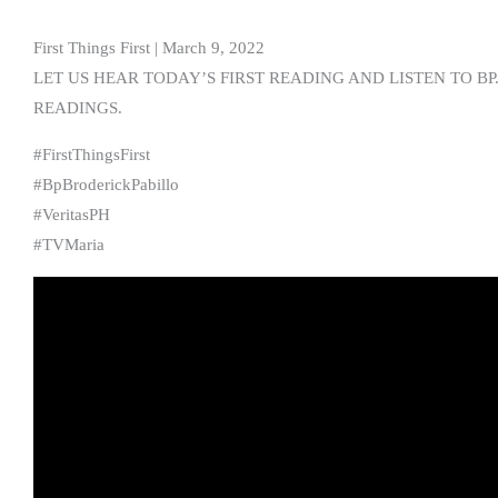
First Things First | March 9, 2022
LET US HEAR TODAY’S FIRST READING AND LISTEN TO BP
READINGS.
#FirstThingsFirst
#BpBroderickPabillo
#VeritasPH
#TVMaria