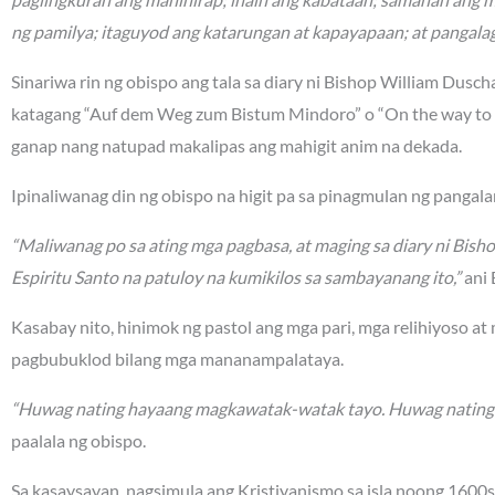
ng pamilya; itaguyod ang katarungan at kapayapaan; at pangalag
Sinariwa rin ng obispo ang tala sa diary ni Bishop William Dusc
katagang “Auf dem Weg zum Bistum Mindoro” o “On the way to t
ganap nang natupad makalipas ang mahigit anim na dekada.
Ipinaliwanag din ng obispo na higit pa sa pinagmulan ng panga
“Maliwanag po sa ating mga pagbasa, at maging sa diary ni Bish
Espiritu Santo na patuloy na kumikilos sa sambayanang ito,”
ani 
Kasabay nito, hinimok ng pastol ang mga pari, mga relihiyoso at
pagbubuklod bilang mga mananampalataya.
“Huwag nating hayaang magkawatak-watak tayo. Huwag nating sir
paalala ng obispo.
Sa kasaysayan, nagsimula ang Kristiyanismo sa isla noong 160