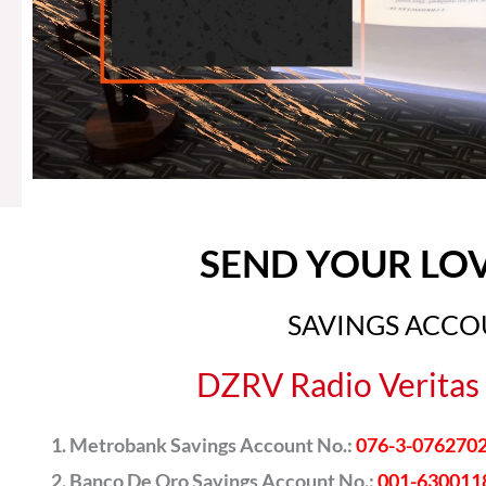
SEND YOUR LO
SAVINGS ACC
DZRV Radio Veritas 
Metrobank Savings Account No.:
076-3-076270
Banco De Oro Savings Account No.:
001-630011