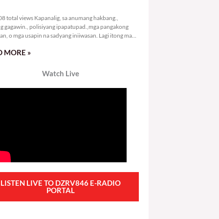
2,008 total views
8 total views Kapanalig, sa anumang hakbang.,
g gagawin., polisiyang ipapatupad.,mga pangakong
an, o mga usapin na sadyang iniiwasan. Lagi itong may
 Hindi ibig sabihin,
 MORE »
Watch Live
LISTEN LIVE TO DZRV846 E-RADIO
PORTAL