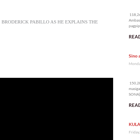
11
118,26
Ambass
. BRODERICK PABILLO AS HE EXPLAINS THE
pagpipi
READ
Sino 
Monday
15
150,28
masiga
SONA) 
READ
KULA
Friday