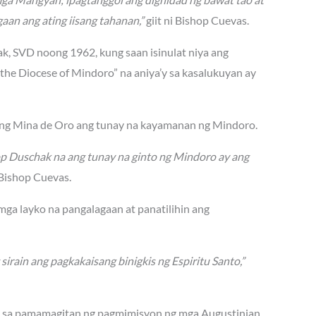
aan ang ating iisang tahanan,”
giit ni Bishop Cuevas.
hak, SVD noong 1962, kung saan isinulat niya ang
he Diocese of Mindoro” na aniya’y sa kasalukuyan ay
lang Mina de Oro ang tunay na kayamanan ng Mindoro.
op Duschak na ang tunay na ginto ng Mindoro ay ang
Bishop Cuevas.
 mga layko na pangalagaan at panatilihin ang
ain ang pagkakaisang binigkis ng Espiritu Santo,”
0s sa pamamagitan ng pagmimisyon ng mga Augustinian,