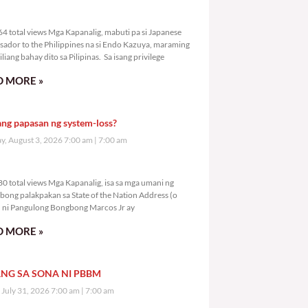
8,264 total views
4 total views Mga Kapanalig, mabuti pa si Japanese
ador to the Philippines na si Endo Kazuya, maraming
liang bahay dito sa Pilipinas. Sa isang privilege
 MORE »
ang papasan ng system-loss?
, August 3, 2026 7:00 am
7:00 am
0,280 total views
0 total views Mga Kapanalig, isa sa mga umani ng
bong palakpakan sa State of the Nation Address (o
ni Pangulong Bongbong Marcos Jr ay
 MORE »
NG SA SONA NI PBBM
, July 31, 2026 7:00 am
7:00 am