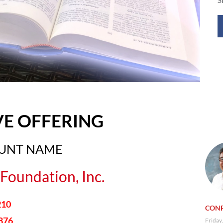
VE OFFERING
OUNT NAME
Foundation, Inc.
210
CONF
876
Friday