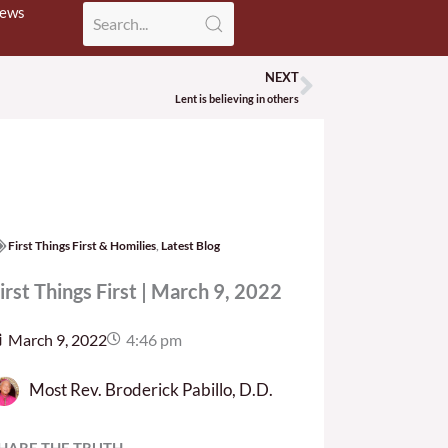
News
NEXT
Next
Lent is believing in others
First Things First & Homilies
,
Latest Blog
irst Things First | March 9, 2022
March 9, 2022
4:46 pm
Most Rev. Broderick Pabillo, D.D.
HARE THE TRUTH