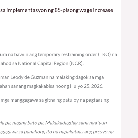
 sa implementasyon ng 85-pisong wage increase
ra na bawiin ang temporary restraining order (TRO) na
hod sa National Capital Region (NCR).
airman Leody de Guzman na malaking dagok sa mga
sahan sanang magkakabisa noong Hulyo 25, 2026.
ng mga manggagawa sa gitna ng patuloy na pagtaas ng
la pa, naging bato pa. Makakadagdag sana nga ‘yun
gagawa sa panahong ito na napakataas ang presyo ng