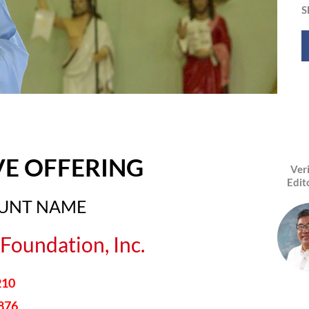
S
VE OFFERING
Ver
Edit
OUNT NAME
Foundation, Inc.
210
876