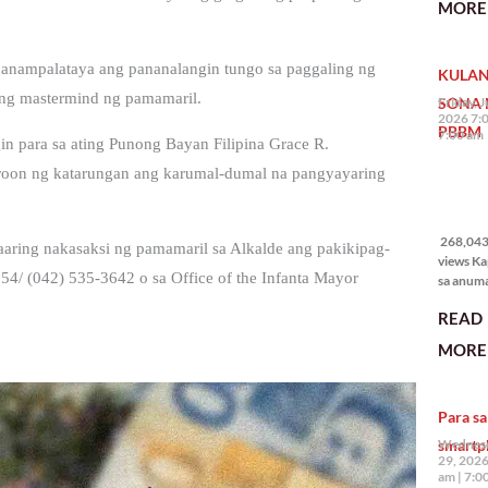
MORE 
State of 
Nation 
(o SONA)
anampalataya ang pananalangin tungo sa paggaling ng
KULAN
Pangulo
Bongbo
ang mastermind ng pamamaril.
SONA 
Friday, J
Marcos J
2026 7:
PBBM
7:00 am
 para sa ating Punong Bayan Filipina Grace R.
aroon ng katarungan ang karumal-dumal na pangyayaring
268,043
views
268,043 
ring nakasaksi ng pamamaril sa Alkalde ang pakikipag-
views Ka
4/ (042) 535-3642 o sa Office of the Infanta Mayor
sa anum
hakbang.
READ
planong
gagawin.
MORE 
polisiya
ipapatu
pangako
Para sa
binitiwa
usapin n
smartp
Wednesd
sadyang
29, 2026
iniiwasan
am
7:0