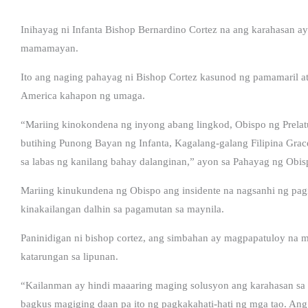
Inihayag ni Infanta Bishop Bernardino Cortez na ang karahasan a
mamamayan.
Ito ang naging pahayag ni Bishop Cortez kasunod ng pamamaril at
America kahapon ng umaga.
“Mariing kinokondena ng inyong abang lingkod, Obispo ng Prelat
butihing Punong Bayan ng Infanta, Kagalang-galang Filipina Grac
sa labas ng kanilang bahay dalanginan,” ayon sa Pahayag ng Obis
Mariing kinukundena ng Obispo ang insidente na nagsanhi ng pagi
kinakailangan dalhin sa pagamutan sa maynila.
Paninidigan ni bishop cortez, ang simbahan ay magpapatuloy na m
katarungan sa lipunan.
“Kailanman ay hindi maaaring maging solusyon ang karahasan sa 
bagkus magiging daan pa ito ng pagkakahati-hati ng mga tao. Ang