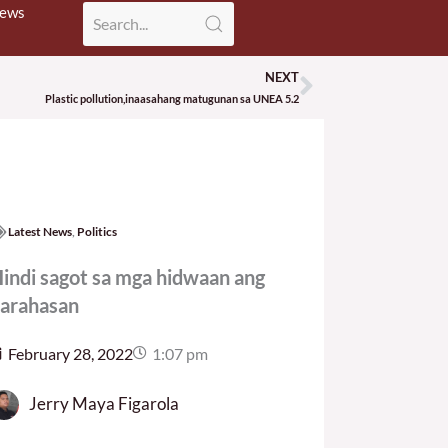
News
NEXT
Next
Plastic pollution,inaasahang matugunan sa UNEA 5.2
Latest News
,
Politics
indi sagot sa mga hidwaan ang
arahasan
February 28, 2022
1:07 pm
Jerry Maya Figarola