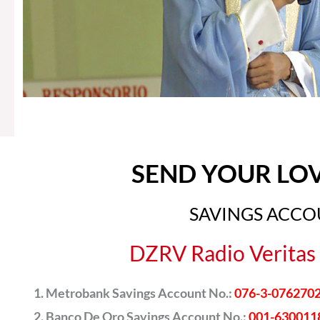
SEND YOUR LO
SAVINGS ACC
DZRV Radio Veritas 
Metrobank Savings Account No.:
076-3-076270
Banco De Oro Savings Account No.:
001-630011