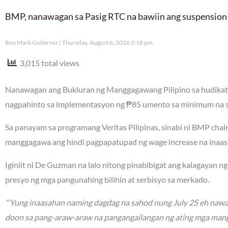
BMP, nanawagan sa Pasig RTC na bawiin ang suspension
Roy Mark Gutierrez
Thursday, August 6, 2026 2:18 pm
3,015 total views
Nanawagan ang Bukluran ng Manggagawang Pilipino sa hudikatu
nagpahinto sa implementasyon ng ₱85 umento sa minimum na sa
Sa panayam sa programang Veritas Pilipinas, sinabi ni BMP ch
manggagawa ang hindi pagpapatupad ng wage increase na inaa
Iginiit ni De Guzman na lalo nitong pinabibigat ang kalagayan 
presyo ng mga pangunahing bilihin at serbisyo sa merkado.
“‘Yung inaasahan naming dagdag na sahod nung July 25 eh nawa
doon sa pang-araw-araw na pangangailangan ng ating mga mang