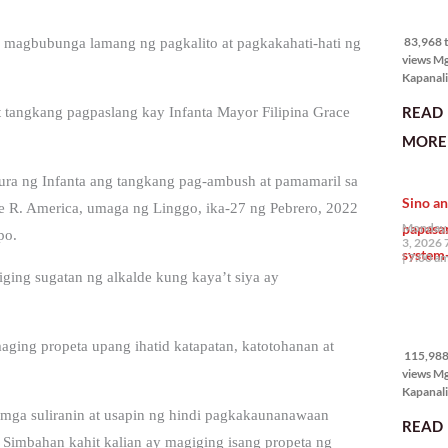
83,968 
views
83,968 t
y magbubunga lamang ng pagkalito at pagkakahati-hati ng
views M
Kapanali
mabuti p
READ
 tangkang pagpaslang kay Infanta Mayor Filipina Grace
Japanes
Ambassa
MORE 
the Phil
na si En
ura ng Infanta ang tangkang pag-ambush at pamamaril sa
Kazuya,
Sino an
maramin
e R. America, umaga ng Linggo, ika-27 ng Pebrero, 2022
pagpipil
papasa
Monday,
po.
bahay di
3, 2026 
system-
Pilipinas
7:00 a
isang pri
ging sugatan ng alkalde kung kaya’t siya ay
115,988
views
aging propeta upang ihatid katapatan, katotohanan at
115,988 
views M
Kapanalig
mga uma
mga suliranin at usapin ng hindi pagkakaunanawaan
READ
masigab
 Simbahan kahit kalian ay magiging isang propeta ng
palakpak