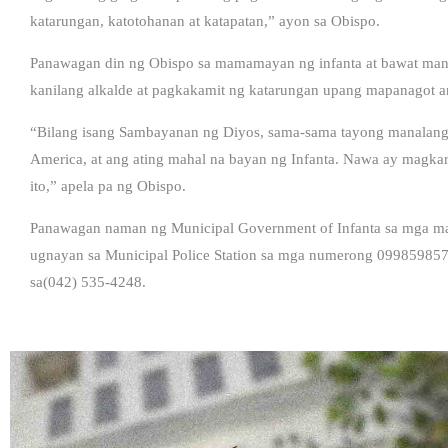
katarungan, katotohanan at katapatan,” ayon sa Obispo.
Panawagan din ng Obispo sa mamamayan ng infanta at bawat man
kanilang alkalde at pagkakamit ng katarungan upang mapanagot 
“Bilang isang Sambayanan ng Diyos, sama-sama tayong manalangin
America, at ang ating mahal na bayan ng Infanta. Nawa ay magk
ito,” apela pa ng Obispo.
Panawagan naman ng Municipal Government of Infanta sa mga maa
ugnayan sa Municipal Police Station sa mga numerong 0998598575
sa(042) 535-4248.