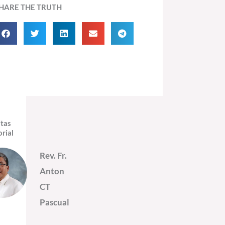
HARE THE TRUTH
itas
orial
Rev. Fr.
Anton
CT
Pascual