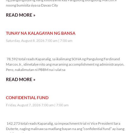
noong bumisita siya sa Davao City
READ MORE »
TUNAY NA KALAGAYAN NG BANSA
Saturday, August 8, 2026 7:00 am
7:00 am
78,592 total reads
78,592 total reads Kapanalig, sa ikalimang SONA ng Pangulong Ferdinand
Marcos Jr., idinetalye nito ang maraming accomplishment ng administrasyon.
Pero, nakalimutan ni PBBM na i-ulat sa
READ MORE »
CONFIDENTIAL FUND
Friday, August 7, 2026 7:00 am
7:00 am
142,273 total reads
142,273 total reads Kapanalig, sa impeachment trial ni Vice President Sara
Duterte, naging malinaw sa madlang bayan na ang “confidential fund” ay isang