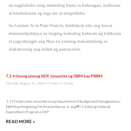
na nagdudulot nang matinding banta sa kalusugan, kalikasan
at kinabukasan ng mga tao at sangnilikha.
Sa Laudato Si ni Pope Francis, hinihimok nito ang bawat
mananampalataya na maging mabuting katiwala ng kalikasan
at pagyabungin ang likas na yamang makatutulong sa
makatwirang pag-unlad ng pamayanan.
7.2-trilyong pisong NEP, isinumite ng DBM kay PBBM
Monday, August 10, 2026 5:29 pm
5:29 pm
2,772 total reads
2,772 total reads Isinumite na ng Department of Budget and Management o
DBM kay Pangulong Ferdinand Marcos Jr. ang ₱7.2 trilyong National
Expenditure Program o NEP
READ MORE »