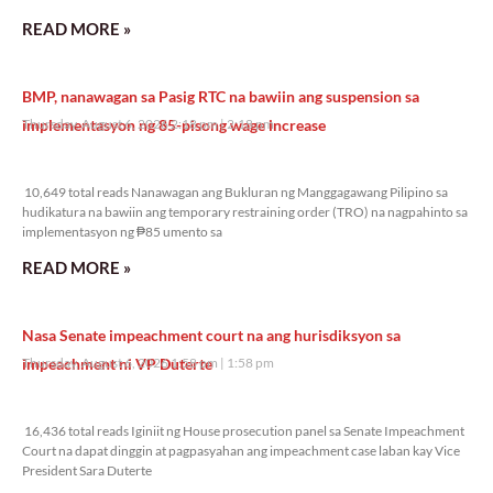
READ MORE »
BMP, nanawagan sa Pasig RTC na bawiin ang suspension sa
implementasyon ng 85-pisong wage increase
Thursday, August 6, 2026 2:18 pm
2:18 pm
10,649 total reads
10,649 total reads Nanawagan ang Bukluran ng Manggagawang Pilipino sa
hudikatura na bawiin ang temporary restraining order (TRO) na nagpahinto sa
implementasyon ng ₱85 umento sa
READ MORE »
Nasa Senate impeachment court na ang hurisdiksyon sa
impeachment ni VP Duterte
Thursday, August 6, 2026 1:58 pm
1:58 pm
16,436 total reads
16,436 total reads Iginiit ng House prosecution panel sa Senate Impeachment
Court na dapat dinggin at pagpasyahan ang impeachment case laban kay Vice
President Sara Duterte