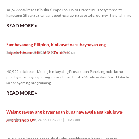
40,986 total reads
40,986 total reads Bibisita si Pope Leo XIV sa France mula Setyembre 25
hanggang 28 para sa kanyang apat na araw na apostolic journey. Bibisitahin ng
READ MORE »
Sambayanang Pilipino, hinikayat na subaybayan ang
impeachment trial ni VP Duterte
Saturday, August 8, 2026 7:10 pm
7:10 pm
40,922 total reads
40,922 total reads Muling hinikayat ng Prosecution Panel ang publiko na
patuloy na subaybayan ang impeachment trial ni Vice President Sara Duterte.
Sa panayam ng programang
READ MORE »
Walang saysay ang kayamanan kung nawawala ang kaluluwa-
Archbishop Uy
Saturday, August 8, 2026 11:37 am
11:37 am
30,842 total reads
30,842 total reads Nagpaalala si Cebu Archbishop Alberto Uy sa mga