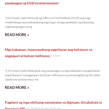
panawagan ng OCD sa mamamayan
Monday, August 10, 2026 9:26 am
9:26 am
9,013 total reads
9,013 total reads Hinimok ng Office of Civil Defense (OCD) ang mga
residenteng nasa mabababang mga lugar at mga apektado ng dalawang
nagdaang bagyo at ng
READ MORE »
Mga kabataan, inaanyayahang pagnilayan ang bokasyon sa
pagpapari at buhay-relihiyoso
Monday, August 10, 2026 9:17 am
9:17 am
9,315 total reads
9,315 total reads Itatampok ang panawagan sa mga kabataan na pagnilayan
ang bokasyon sa pagpapari at buhay-relihiyoso sa pamamagitan ng Vocation
Jamboree at Holy Hour for
READ MORE »
Pagdami ng mga sibilyang namamatay sa digmaan, ikinabahala ni
Pope Leo XIV
Monday, August 10, 2026 9:10 am
9:10 am