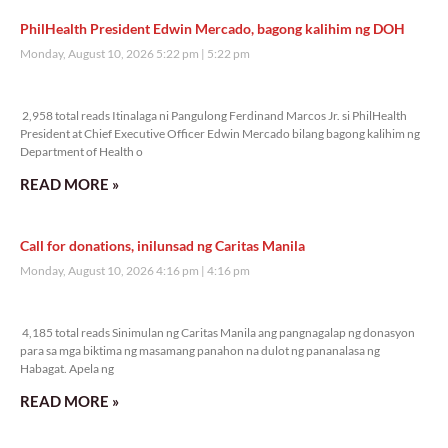
PhilHealth President Edwin Mercado, bagong kalihim ng DOH
Monday, August 10, 2026 5:22 pm
5:22 pm
2,958 total reads
2,958 total reads Itinalaga ni Pangulong Ferdinand Marcos Jr. si PhilHealth
President at Chief Executive Officer Edwin Mercado bilang bagong kalihim ng
Department of Health o
READ MORE »
Call for donations, inilunsad ng Caritas Manila
Monday, August 10, 2026 4:16 pm
4:16 pm
4,185 total reads
4,185 total reads Sinimulan ng Caritas Manila ang pangnagalap ng donasyon
para sa mga biktima ng masamang panahon na dulot ng pananalasa ng
Habagat. Apela ng
READ MORE »