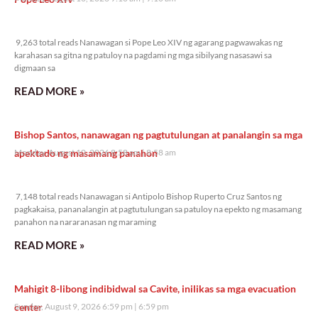
9,263 total reads
9,263 total reads Nanawagan si Pope Leo XIV ng agarang pagwawakas ng
karahasan sa gitna ng patuloy na pagdami ng mga sibilyang nasasawi sa
digmaan sa
READ MORE »
Bishop Santos, nanawagan ng pagtutulungan at panalangin sa mga
apektado ng masamang panahon
Monday, August 10, 2026 8:58 am
8:58 am
7,148 total reads
7,148 total reads Nanawagan si Antipolo Bishop Ruperto Cruz Santos ng
pagkakaisa, pananalangin at pagtutulungan sa patuloy na epekto ng masamang
panahon na nararanasan ng maraming
READ MORE »
Mahigit 8-libong indibidwal sa Cavite, inilikas sa mga evacuation
center
Sunday, August 9, 2026 6:59 pm
6:59 pm