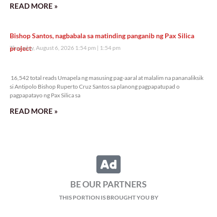
READ MORE »
Bishop Santos, nagbabala sa matinding panganib ng Pax Silica
project
Thursday, August 6, 2026 1:54 pm
1:54 pm
16,542 total reads
16,542 total reads Umapela ng masusing pag-aaral at malalim na pananaliksik
si Antipolo Bishop Ruperto Cruz Santos sa planong pagpapatupad o
pagpapatayo ng Pax Silica sa
READ MORE »
BE OUR PARTNERS
THIS PORTION IS BROUGHT YOU BY