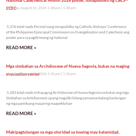
National Catechetical Month 2026 poster, isinapubliko ng CBCP-
ECEC
Monday, August 10, 2026 1:38 pm
1:38 pm
5,376 total reads
5,376 total reads Pormal nang isinapubliko ng Catholic Bishops’ Conference
of the Philippines Episcopal Commission on Evangelization and Catechesis ang
poster para sa pagdiriwang ng National
READ MORE »
Mga simbahan sa Archdiocese of Nueva Segovia, bukas na maging
evacuation center
Monday, August 10, 2026 1:36 pm
1:36 pm
5,283 total reads
5,283 total reads Inihayag ng Archdiocese of Nueva Segovia na bukas ang mga
Simbahan sa Arkidiyosesis upang magsilbi bilang pansamantalang kanlungan
ng mga pamilyang maaaring maapektuhan
READ MORE »
Makipagtulungan sa mga otoridad sa tuwing may kalamidad,