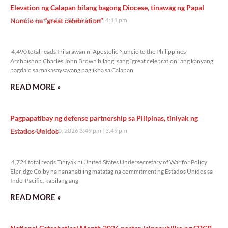
Elevation ng Calapan bilang bagong Diocese, tinawag ng Papal
Nuncio na “great celebration”
Monday, August 10, 2026 4:11 pm
4:11 pm
4,490 total reads
4,490 total reads Inilarawan ni Apostolic Nuncio to the Philippines
Archbishop Charles John Brown bilang isang “great celebration” ang kanyang
pagdalo sa makasaysayang paglikha sa Calapan
READ MORE »
Pagpapatibay ng defense partnership sa Pilipinas, tiniyak ng
Estados Unidos
Monday, August 10, 2026 3:49 pm
3:49 pm
4,724 total reads
4,724 total reads Tiniyak ni United States Undersecretary of War for Policy
Elbridge Colby na nananatiling matatag na commitment ng Estados Unidos sa
Indo-Pacific, kabilang ang
READ MORE »