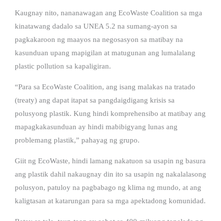
Kaugnay nito, nananawagan ang EcoWaste Coalition sa mga
kinatawang dadalo sa UNEA 5.2 na sumang-ayon sa
pagkakaroon ng maayos na negosasyon sa matibay na
kasunduan upang mapigilan at matugunan ang lumalalang
plastic pollution sa kapaligiran.
“Para sa EcoWaste Coalition, ang isang malakas na tratado
(treaty) ang dapat itapat sa pangdaigdigang krisis sa
polusyong plastik. Kung hindi komprehensibo at matibay ang
mapagkakasunduan ay hindi mabibigyang lunas ang
problemang plastik,” pahayag ng grupo.
Giit ng EcoWaste, hindi lamang nakatuon sa usapin ng basura
ang plastik dahil nakaugnay din ito sa usapin ng nakalalasong
polusyon, patuloy na pagbabago ng klima ng mundo, at ang
kaligtasan at katarungan para sa mga apektadong komunidad.