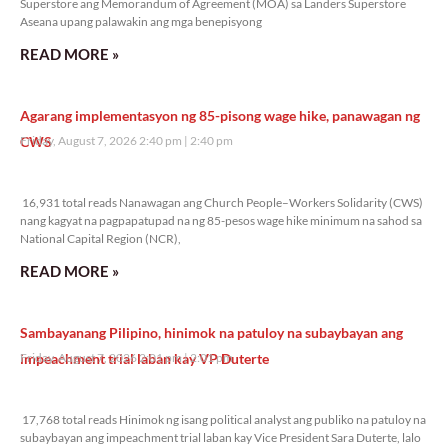
Superstore ang Memorandum of Agreement (MOA) sa Landers Superstore
Aseana upang palawakin ang mga benepisyong
READ MORE »
Agarang implementasyon ng 85-pisong wage hike, panawagan ng
CWS
Friday, August 7, 2026 2:40 pm
2:40 pm
16,931 total reads
16,931 total reads Nanawagan ang Church People–Workers Solidarity (CWS)
nang kagyat na pagpapatupad na ng 85-pesos wage hike minimum na sahod sa
National Capital Region (NCR),
READ MORE »
Sambayanang Pilipino, hinimok na patuloy na subaybayan ang
impeachment trial laban kay VP Duterte
Friday, August 7, 2026 2:01 pm
2:01 pm
17,768 total reads
17,768 total reads Hinimok ng isang political analyst ang publiko na patuloy na
subaybayan ang impeachment trial laban kay Vice President Sara Duterte, lalo