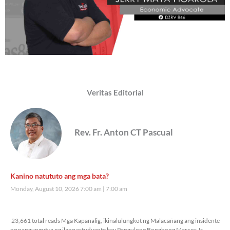
Veritas Editorial
Rev. Fr. Anton CT Pascual
Kanino natututo ang mga bata?
Monday, August 10, 2026 7:00 am
7:00 am
23,661 total reads
23,661 total reads Mga Kapanalig, ikinalulungkot ng Malacañang ang insidente
ng pangungutya ng ilang estudyante kay Pangulong Bongbong Marcos Jr