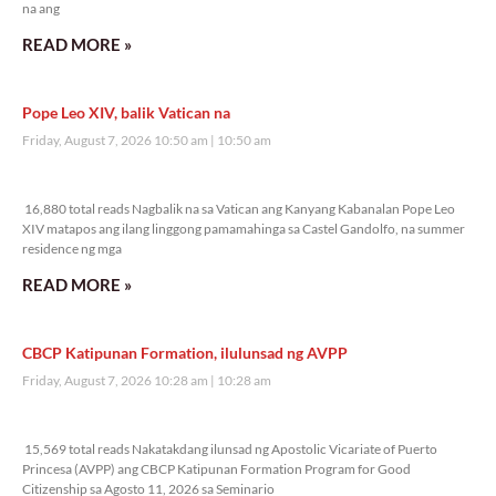
na ang
READ MORE »
Pope Leo XIV, balik Vatican na
Friday, August 7, 2026 10:50 am
10:50 am
16,880 total reads
16,880 total reads Nagbalik na sa Vatican ang Kanyang Kabanalan Pope Leo
XIV matapos ang ilang linggong pamamahinga sa Castel Gandolfo, na summer
residence ng mga
READ MORE »
CBCP Katipunan Formation, ilulunsad ng AVPP
Friday, August 7, 2026 10:28 am
10:28 am
15,569 total reads
15,569 total reads Nakatakdang ilunsad ng Apostolic Vicariate of Puerto
Princesa (AVPP) ang CBCP Katipunan Formation Program for Good
Citizenship sa Agosto 11, 2026 sa Seminario