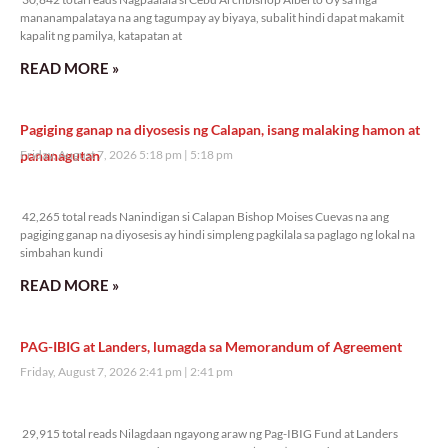
mananampalataya na ang tagumpay ay biyaya, subalit hindi dapat makamit
kapalit ng pamilya, katapatan at
READ MORE »
Pagiging ganap na diyosesis ng Calapan, isang malaking hamon at
pananagutan
Friday, August 7, 2026 5:18 pm
5:18 pm
42,265 total reads
42,265 total reads Nanindigan si Calapan Bishop Moises Cuevas na ang
pagiging ganap na diyosesis ay hindi simpleng pagkilala sa paglago ng lokal na
simbahan kundi
READ MORE »
PAG-IBIG at Landers, lumagda sa Memorandum of Agreement
Friday, August 7, 2026 2:41 pm
2:41 pm
29,915 total reads
29,915 total reads Nilagdaan ngayong araw ng Pag-IBIG Fund at Landers