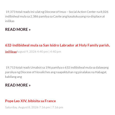
19,373 total reads
19,373 total reads Ini-ulat ng Diocese of Imus – Social Action Center na 8,026
indibidwal mula sa 2,386 pamilya sa Cavite ang kasalukuyang na-displace at
inilikas
READ MORE »
632-indibidwal mula sa San Isidro Labrador at Holy Family parish,
inilikas
Sunday, August 9, 2026 4:40 pm
4:40 pm
19,713 total reads
19,713 total reads Umabot sa 196 pamilya o 632 indibidwal mula sa dalawang
parokya ng Diocese of Novaliches ang naapektuhan ng pinalakas na Habagat,
kabilang ang
READ MORE »
Pope Leo XIV, bibisita sa France
Saturday, August 8, 2026 7:16 pm
7:16 pm