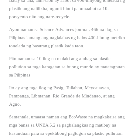
Batay sa tala, taun-taon ay aabot sa 400-milyong tonelada ng
plastik ang nalilikha, ngunit hindi pa umaabot sa 10-
porsyento nito ang nare-recycle.
Ayon naman sa Science Advances journal, 466 na ilog sa
Pilipinas lamang ang naglalabas ng halos 400-libong metriko
tonelada ng basurang plastik kada taon.
Pito naman sa 10 ilog na malaki ang ambag sa plastic
pollution sa mga karagatan sa buong mundo ay matatagpuan
sa Pilipinas.
Ito ay ang mga ilog ng Pasig, Tullahan, Meycauayan,
Pampanga, Libmanan, Rio Grande de Mindanao, at ang
Agno.
Samantala, umaasa naman ang EcoWaste na magkakaisa ang
mga bansa sa UNEA 5.2 sa pagbalangkas ng matibay na
kasunduan para sa epektibong pagtugon sa plastic pollution