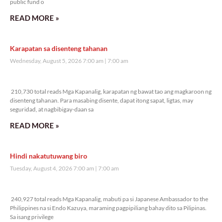
public fund o
READ MORE »
Karapatan sa disenteng tahanan
Wednesday, August 5, 2026 7:00 am
7:00 am
210,730 total reads
210,730 total reads Mga Kapanalig, karapatan ng bawat tao ang magkaroon ng
disenteng tahanan. Para masabing disente, dapat itong sapat, ligtas, may
seguridad, at nagbibigay-daan sa
READ MORE »
Hindi nakatutuwang biro
Tuesday, August 4, 2026 7:00 am
7:00 am
240,927 total reads
240,927 total reads Mga Kapanalig, mabuti pa si Japanese Ambassador to the
Philippines na si Endo Kazuya, maraming pagpipiliang bahay dito sa Pilipinas.
Sa isang privilege