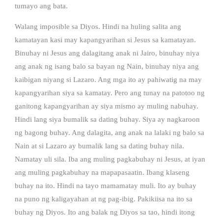
tumayo ang bata.
Walang imposible sa Diyos. Hindi na huling salita ang
kamatayan kasi may kapangyarihan si Jesus sa kamatayan.
Binuhay ni Jesus ang dalagitang anak ni Jairo, binuhay niya
ang anak ng isang balo sa bayan ng Nain, binuhay niya ang
kaibigan niyang si Lazaro. Ang mga ito ay pahiwatig na may
kapangyarihan siya sa kamatay. Pero ang tunay na patotoo ng
ganitong kapangyarihan ay siya mismo ay muling nabuhay.
Hindi lang siya bumalik sa dating buhay. Siya ay nagkaroon
ng bagong buhay. Ang dalagita, ang anak na lalaki ng balo sa
Nain at si Lazaro ay bumalik lang sa dating buhay nila.
Namatay uli sila. Iba ang muling pagkabuhay ni Jesus, at iyan
ang muling pagkabuhay na mapapasaatin. Ibang klaseng
buhay na ito. Hindi na tayo mamamatay muli. Ito ay buhay
na puno ng kaligayahan at ng pag-ibig. Pakikiisa na ito sa
buhay ng Diyos. Ito ang balak ng Diyos sa tao, hindi itong