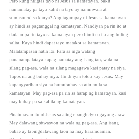
Pero kung niligtas tayo ni Jesus sa kamatayan, bakit
namamatay pa tayo kahit na tayo ay naniniwala at
sumusunod sa kanya? Ang tagumpay ni Jesus sa kamatayan
ay hindi sa pagtanggal ng kamatayan. Nandiyan pa rin ito at
dadaan pa rin tayo sa kamatayan pero hindi na ito ang huling
salita. Kaya hindi dapat tayo matakot sa kamatayan.
Malalampasan natin ito. Para sa mga walang
pananampalataya kapag namatay ang isang tao, wala na
silang pag-asa, wala na silang magagawa kasi patay na siya.
Tapos na ang buhay niya. Hindi iyan totoo kay Jesus. May
kapangyarihan siya na bumubuhay sa atin mula sa
kamatayan. May pag-asa pa rin sa harap ng kamatayan, kasi
may buhay pa sa kabila ng kamatayan.
Pinatunayan ito ni Jesus sa ating ebanghelyo ngayong araw.
May dalawang sitwasyon na wala ng pag-asa. Ang isang
babae ay labingdalawang taon na may karamdaman.