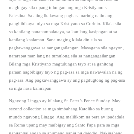
magbigay sila upang tulungan ang mga Kristiyano sa
Palestina. Sa ating ikalawang pagbasa narinig natin ang
panghihikayat niya sa mga Kristiyano sa Corinto. Kilala sila
sa kanilang pananampalataya, sa kanilang kasipagan at sa
kanilang kaalaman. Sana maging kilala din sila sa
pagkawanggawa sa nangangailangan. Masagana sila ngayon,
nararapat man lang na tumulong sila sa nangangailangan.
Bilang mga Kristiyano magtulungan tayo at sa ganitong
paraan nagbibigay tayo ng pag-asa sa mga nawawalan na ng
pag-asa. Ang pagkawanggawa ay ang pagdugtong ng pag-asa
sa mga nasa kahirapan.
Ngayong Linggo ay kilalang St. Peter’s Pence Sunday. May
second collection sa mga simbahang Katoliko sa buong
mundo ngayong Linggo. Ang malilikom na pera ay ipadadala
sa Roma upang may maibigay ang Santo Papa para sa mga
nangangailangan sa anumang panig ng daigdig. Nakinabang