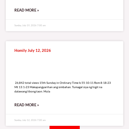
READ MORE »
Sunday, July 19, 2026 7:00 am
Homily July 12, 2026
26,842 total views
26,842 total views 15th Sunday in Ordinary Time Is 55:10-11 Rom 8:18-23
Mt 13:1-23 Makapangyarihan ang simbahan. Tumagal siya ng higit na
dalawang libong taon. Mula
READ MORE »
Sunday, July 12, 2026 7:00 am