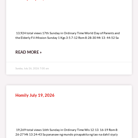
13,924 total views
13,924 total views 17th Sunday in Ordinary Time World Day of Parents and
the Elderly Fil-Mission Sunday 1 Kgs 3:5.7-12 Rom 8:28-30 Mt 13: 44-52 Sa
READ MORE »
Sunday, July 26, 2026 7:00 am
Homily July 19, 2026
19,269 total views
19,269 total views 16th Sunday in Ordinary Time Wis 12:13. 16-19 Rom 8:
26-27 Mt 13:24-43 Sa pananaw ng mundo pinapakita ng tao na dahil siya’y