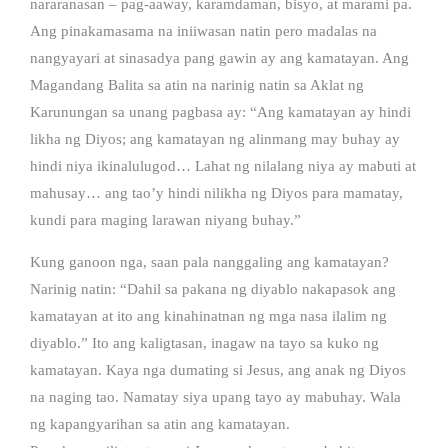
nararanasan – pag-aaway, karamdaman, bisyo, at marami pa.
Ang pinakamasama na iniiwasan natin pero madalas na
nangyayari at sinasadya pang gawin ay ang kamatayan. Ang
Magandang Balita sa atin na narinig natin sa Aklat ng
Karunungan sa unang pagbasa ay: “Ang kamatayan ay hindi
likha ng Diyos; ang kamatayan ng alinmang may buhay ay
hindi niya ikinalulugod… Lahat ng nilalang niya ay mabuti at
mahusay… ang tao’y hindi nilikha ng Diyos para mamatay,
kundi para maging larawan niyang buhay.”
Kung ganoon nga, saan pala nanggaling ang kamatayan?
Narinig natin: “Dahil sa pakana ng diyablo nakapasok ang
kamatayan at ito ang kinahinatnan ng mga nasa ilalim ng
diyablo.” Ito ang kaligtasan, inagaw na tayo sa kuko ng
kamatayan. Kaya nga dumating si Jesus, ang anak ng Diyos
na naging tao. Namatay siya upang tayo ay mabuhay. Wala
ng kapangyarihan sa atin ang kamatayan.