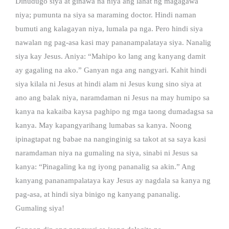
Dinudugo siya at ginawa na niya ang lahat ng magagawa
niya; pumunta na siya sa maraming doctor. Hindi naman
bumuti ang kalagayan niya, lumala pa nga. Pero hindi siya
nawalan ng pag-asa kasi may pananampalataya siya. Nanalig
siya kay Jesus. Aniya: “Mahipo ko lang ang kanyang damit
ay gagaling na ako.” Ganyan nga ang nangyari. Kahit hindi
siya kilala ni Jesus at hindi alam ni Jesus kung sino siya at
ano ang balak niya, naramdaman ni Jesus na may humipo sa
kanya na kakaiba kaysa paghipo ng mga taong dumadagsa sa
kanya. May kapangyarihang lumabas sa kanya. Noong
ipinagtapat ng babae na nanginginig sa takot at sa saya kasi
naramdaman niya na gumaling na siya, sinabi ni Jesus sa
kanya: “Pinagaling ka ng iyong pananalig sa akin.” Ang
kanyang pananampalataya kay Jesus ay nagdala sa kanya ng
pag-asa, at hindi siya binigo ng kanyang pananalig.
Gumaling siya!