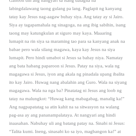
Ganoon din ang nangyari sa isang dalagita na
labingdalawang taong gulang pa lang. Paglapit ng kanyang
tatay kay Jesus nag-aagaw buhay siya. Ang tatay ay si Jairo.
Siya ay tagapamahala ng sinagoga, na ang ibig sabihin, isang
taong may katungkulan at siguro may kaya. Maaaring
lumapit na rin siya sa maraming tao para sa kanyang anak na
babae pero wala silang magawa, kaya kay Jesus na siya
lumapit. Pero hindi umabot si Jesus sa bahay niya. Namatay
ang bata habang paparoon si Jesus. Patay na siya, wala ng
magagawa si Jesus, iyon ang akala ng pinadala upang ibalita
ito kay Jairo. Huwag nang abalahin ang Guro. Wala na siyang
magagawa. Wala na nga ba? Pinatatag ni Jesus ang loob ng
tatay na malungkot: “Huwag kang mabagabag, manalig ka!”
Ang nagpapatatag sa atin kahit na sa sitwasyon na walang
pag-asa ay ang pananampalataya. At nangyari ang hindi
inaasahan. Nabuhay uli ang batang patay na. Sinabi ni Jesus:
“Talita kumi. Ineng, sinasabi ko sa iyo, magbangon ka!” at