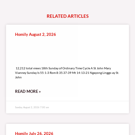
RELATED
A
R
T
I
C
L
E
S
Homily August 2, 2026
12,212 total views
12,212 total views 18th Sunday of Ordinary Time Cycle A St John Mary
Vianney Sunday Is 55:1-3 Rom 8:35.37-39 Mt 14:13-21 Ngayong Linggo ay St.
John
READ MORE »
Sunday, August 2, 2026 7:00 am
Homily July 26, 2026