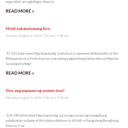
seguridad, at nagbibigay-daan sa
READ MORE »
Hindi nakatutuwang biro
Tuesday, August 4, 2026 7:00 am
7:00 am
97,521 total views
97,521 total views Mga Kapanalig, mabuti pa si Japanese Ambassador to the
Philippines na si Endo Kazuya, maraming pagpipiliang bahay dito sa Pilipinas.
Sa isang privilege
READ MORE »
Sino ang papasan ng system-loss?
Monday, August 3, 2026 7:00 am
7:00 am
129,540 total views
129,540 total views Mga Kapanalig, isa sa mga umani ng masigabong
palakpakan sa State of the Nation Address (o SONA) ni Pangulong Bongbong
Marcos Jr ay