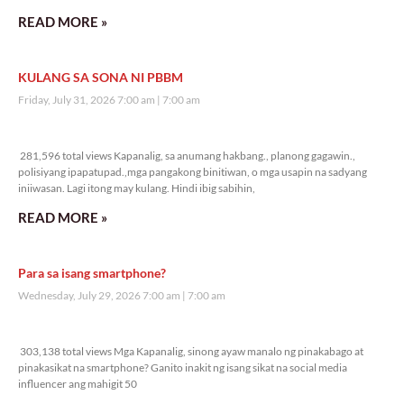
READ MORE »
KULANG SA SONA NI PBBM
Friday, July 31, 2026 7:00 am
7:00 am
281,596 total views
281,596 total views Kapanalig, sa anumang hakbang., planong gagawin.,
polisiyang ipapatupad.,mga pangakong binitiwan, o mga usapin na sadyang
iniiwasan. Lagi itong may kulang. Hindi ibig sabihin,
READ MORE »
Para sa isang smartphone?
Wednesday, July 29, 2026 7:00 am
7:00 am
303,138 total views
303,138 total views Mga Kapanalig, sinong ayaw manalo ng pinakabago at
pinakasikat na smartphone? Ganito inakit ng isang sikat na social media
influencer ang mahigit 50