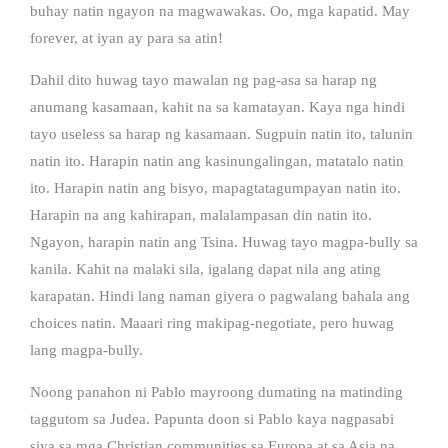
buhay natin ngayon na magwawakas. Oo, mga kapatid. May
forever, at iyan ay para sa atin!
Dahil dito huwag tayo mawalan ng pag-asa sa harap ng
anumang kasamaan, kahit na sa kamatayan. Kaya nga hindi
tayo useless sa harap ng kasamaan. Sugpuin natin ito, talunin
natin ito. Harapin natin ang kasinungalingan, matatalo natin
ito. Harapin natin ang bisyo, mapagtatagumpayan natin ito.
Harapin na ang kahirapan, malalampasan din natin ito.
Ngayon, harapin natin ang Tsina. Huwag tayo magpa-bully sa
kanila. Kahit na malaki sila, igalang dapat nila ang ating
karapatan. Hindi lang naman giyera o pagwalang bahala ang
choices natin. Maaari ring makipag-negotiate, pero huwag
lang magpa-bully.
Noong panahon ni Pablo mayroong dumating na matinding
taggutom sa Judea. Papunta doon si Pablo kaya nagpasabi
siya sa mga Christian communities sa Europa at sa Asia na