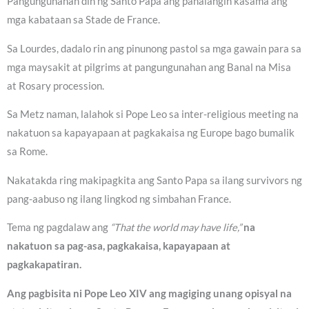
Pangungunahan din ng Santo Papa ang panalangin kasama ang
mga kabataan sa Stade de France.
Sa Lourdes, dadalo rin ang pinunong pastol sa mga gawain para sa
mga maysakit at pilgrims at pangungunahan ang Banal na Misa
at Rosary procession.
Sa Metz naman, lalahok si Pope Leo sa inter-religious meeting na
nakatuon sa kapayapaan at pagkakaisa ng Europe bago bumalik
sa Rome.
Nakatakda ring makipagkita ang Santo Papa sa ilang survivors ng
pang-aabuso ng ilang lingkod ng simbahan France.
Tema ng pagdalaw ang
“That the world may have life,”
na
nakatuon sa pag-asa, pagkakaisa, kapayapaan at
pagkakapatiran.
Ang pagbisita ni Pope Leo XIV ang magiging unang opisyal na