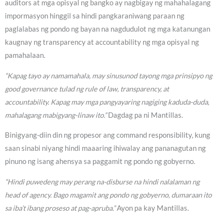
auditors at mga opisyal ng bangko ay nagbigay ng mahahalagang
impormasyon hinggil sa hindi pangkaraniwang paraan ng
paglalabas ng pondo ng bayan na nagdudulot ng mga katanungan
kaugnay ng transparency at accountability ng mga opisyal ng
pamahalaan.
“Kapag tayo ay namamahala, may sinusunod tayong mga prinsipyo ng
good governance tulad ng rule of law, transparency, at
accountability. Kapag may mga pangyayaring nagiging kaduda-duda,
mahalagang mabigyang-linaw ito.”
Dagdag pa ni Mantillas.
Binigyang-diin din ng propesor ang command responsibility, kung
saan sinabi niyang hindi maaaring ihiwalay ang pananagutan ng
pinuno ng isang ahensya sa paggamit ng pondo ng gobyerno.
“Hindi puwedeng may perang na-disburse na hindi nalalaman ng
head of agency. Bago magamit ang pondo ng gobyerno, dumaraan ito
sa iba’t ibang proseso at pag-apruba.”
Ayon pa kay Mantillas.