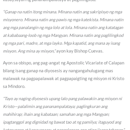
“Ganap na natin itong minana. Minana natin ang sakripisyo ng mga
misyonero. Minana natin ang pawis ng mga katekista. Minana natin
ang mga panalangin ng mga lolo at lola. Minana natin ang katatagan
at kababaang-loob ng mga Mangyan. Minana natin ang paglilingkod
ng mga pari, madre, at mga layko. Mga kapatid, ang mana ay isang
misyon. Ang mina ay misyon,”
ayon kay Bishop Cuevas.
Ayon sa obispo, ang pag-angat ng Apostolic Vicariate of Calapan
bilang isang ganap na diyosesis ay nangangahulugang mas
malawak na pagpapalawak at pagpapaigting ng misyon ni Kristo
sa Mindoro.
“Tayo ay naging diyosesis upang lalo pang palawakin ang misyon ni
Kristo—palalimin ang pananampalataya; paglingkuran ang
mahihirap; ihain ang kabataan; samahan ang mga Mangyan;
ipagtanggol ang dignidad ng bawat tao at ng pamilya; itaguyod ang
katarungan at kapayapaan; at pangalagaan ang ating iisang tahanan,”