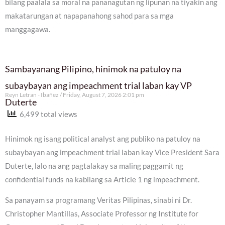
bilang paalala sa moral na pananagutan ng lipunan na tiyakin ang
makatarungan at napapanahong sahod para sa mga
manggagawa.
Sambayanang Pilipino, hinimok na patuloy na
subaybayan ang impeachment trial laban kay VP
Reyn Letran - Ibañez
Friday, August 7, 2026 2:01 pm
Duterte
6,499 total views
Hinimok ng isang political analyst ang publiko na patuloy na
subaybayan ang impeachment trial laban kay Vice President Sara
Duterte, lalo na ang pagtalakay sa maling paggamit ng
confidential funds na kabilang sa Article 1 ng impeachment.
Sa panayam sa programang Veritas Pilipinas, sinabi ni Dr.
Christopher Mantillas, Associate Professor ng Institute for