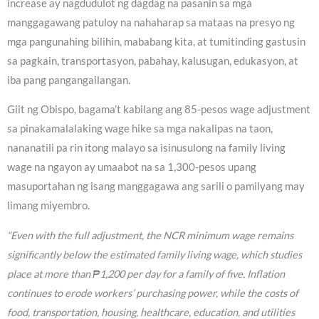
increase ay nagdudulot ng dagdag na pasanin sa mga
manggagawang patuloy na nahaharap sa mataas na presyo ng
mga pangunahing bilihin, mababang kita, at tumitinding gastusin
sa pagkain, transportasyon, pabahay, kalusugan, edukasyon, at
iba pang pangangailangan.
Giit ng Obispo, bagama’t kabilang ang 85-pesos wage adjustment
sa pinakamalalaking wage hike sa mga nakalipas na taon,
nananatili pa rin itong malayo sa isinusulong na family living
wage na ngayon ay umaabot na sa 1,300-pesos upang
masuportahan ng isang manggagawa ang sarili o pamilyang may
limang miyembro.
“Even with the full adjustment, the NCR minimum wage remains
significantly below the estimated family living wage, which studies
place at more than ₱1,200 per day for a family of five. Inflation
continues to erode workers’ purchasing power, while the costs of
food, transportation, housing, healthcare, education, and utilities