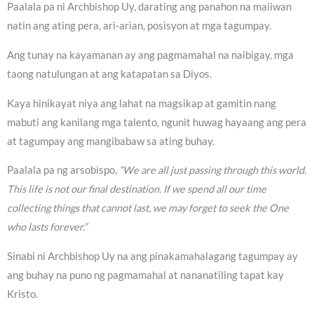
Paalala pa ni Archbishop Uy, darating ang panahon na maiiwan
natin ang ating pera, ari-arian, posisyon at mga tagumpay.
Ang tunay na kayamanan ay ang pagmamahal na naibigay, mga
taong natulungan at ang katapatan sa Diyos.
Kaya hinikayat niya ang lahat na magsikap at gamitin nang
mabuti ang kanilang mga talento, ngunit huwag hayaang ang pera
at tagumpay ang mangibabaw sa ating buhay.
Paalala pa ng arsobispo,
“We are all just passing through this world.
This life is not our final destination. If we spend all our time
collecting things that cannot last, we may forget to seek the One
who lasts forever.”
Sinabi ni Archbishop Uy na ang pinakamahalagang tagumpay ay
ang buhay na puno ng pagmamahal at nananatiling tapat kay
Kristo.