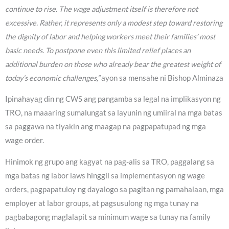
continue to rise. The wage adjustment itself is therefore not
excessive. Rather, it represents only a modest step toward restoring
the dignity of labor and helping workers meet their families’ most
basic needs. To postpone even this limited relief places an
additional burden on those who already bear the greatest weight of
today’s economic challenges,”
ayon sa mensahe ni Bishop Alminaza
Ipinahayag din ng CWS ang pangamba sa legal na implikasyon ng
TRO, na maaaring sumalungat sa layunin ng umiiral na mga batas
sa paggawa na tiyakin ang maagap na pagpapatupad ng mga
wage order.
Hinimok ng grupo ang kagyat na pag-alis sa TRO, paggalang sa
mga batas ng labor laws hinggil sa implementasyon ng wage
orders, pagpapatuloy ng dayalogo sa pagitan ng pamahalaan, mga
employer at labor groups, at pagsusulong ng mga tunay na
pagbabagong maglalapit sa minimum wage sa tunay na family