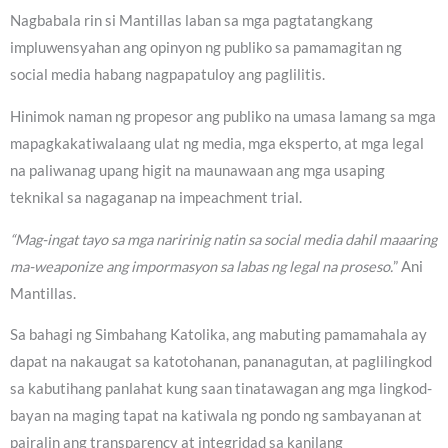
Nagbabala rin si Mantillas laban sa mga pagtatangkang
impluwensyahan ang opinyon ng publiko sa pamamagitan ng
social media habang nagpapatuloy ang paglilitis.
Hinimok naman ng propesor ang publiko na umasa lamang sa mga
mapagkakatiwalaang ulat ng media, mga eksperto, at mga legal
na paliwanag upang higit na maunawaan ang mga usaping
teknikal sa nagaganap na impeachment trial.
“Mag-ingat tayo sa mga naririnig natin sa social media dahil maaaring
ma-weaponize ang impormasyon sa labas ng legal na proseso.
” Ani
Mantillas.
Sa bahagi ng Simbahang Katolika, ang mabuting pamamahala ay
dapat na nakaugat sa katotohanan, pananagutan, at paglilingkod
sa kabutihang panlahat kung saan tinatawagan ang mga lingkod-
bayan na maging tapat na katiwala ng pondo ng sambayanan at
pairalin ang transparency at integridad sa kanilang