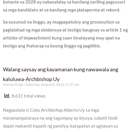
botante sa 2028 ay nakasalalay sa kanilang sariling pagsusuri
sa mga kandidato at sa kanilang mga plataporma at rekord.
Sa susunod na linggo, ay magpapatuloy ang prosecution sa
paglalahad ng mga ebidensya at testigo kaugnay sa article 1 ng
articles of impeachment kung saan tinatayang may apat na
testigo ang ihaharap sa buong linggo ng paglilitis.
Walang saysay ang kayamanan kung nawawala ang
kaluluwa-Archbishop Uy
Marian Pulgo
Saturday, August 8, 2026 11:37 am
8,631 total views
Nagpaalala si Cebu Archbishop Alberto Uy sa mga
mananampalataya na ang tagumpay ay biyaya, subalit hindi
dapat makamit kapalit ng pamilya, katapatan at ugnayan sa