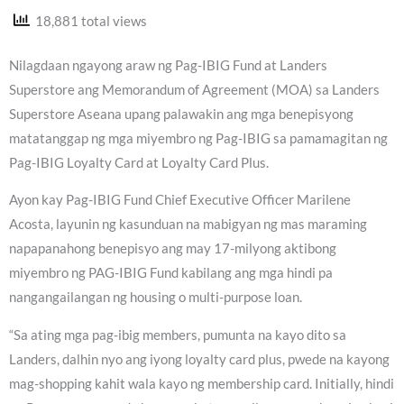
18,881 total views
Nilagdaan ngayong araw ng Pag-IBIG Fund at Landers
Superstore ang Memorandum of Agreement (MOA) sa Landers
Superstore Aseana upang palawakin ang mga benepisyong
matatanggap ng mga miyembro ng Pag-IBIG sa pamamagitan ng
Pag-IBIG Loyalty Card at Loyalty Card Plus.
Ayon kay Pag-IBIG Fund Chief Executive Officer Marilene
Acosta, layunin ng kasunduan na mabigyan ng mas maraming
napapanahong benepisyo ang may 17-milyong aktibong
miyembro ng PAG-IBIG Fund kabilang ang mga hindi pa
nangangailangan ng housing o multi-purpose loan.
“Sa ating mga pag-ibig members, pumunta na kayo dito sa
Landers, dalhin nyo ang iyong loyalty card plus, pwede na kayong
mag-shopping kahit wala kayo ng membership card. Initially, hindi