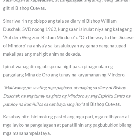
giit ni Bishop Cuevas.
Sinariwa rin ng obispo ang tala sa diary ni Bishop William
Duschak, SVD noong 1962, kung saan isinulat niya ang katagang
“Auf dem Weg zum Bistum Mindoro” o “On the way to the Diocese
of Mindoro” na aniya’y sa kasalukuyan ay ganap nang natupad
makalipas ang mahigit anim na dekada.
Ipinaliwanag din ng obispo na higit pa sa pinagmulan ng
pangalang Mina de Oro ang tunay na kayamanan ng Mindoro.
“Maliwanag po sa ating mga pagbasa, at maging sa diary ni Bishop
Duschak na ang tunay na ginto ng Mindoro ay ang Espiritu Santo na
patuloy na kumikilos sa sambayanang ito,”
ani Bishop Cuevas.
Kasabay nito, hinimok ng pastol ang mga pari, mga relihiyoso at
mga layko na pangalagaan at panatilihin ang pagbubuklod bilang
mga mananampalataya.