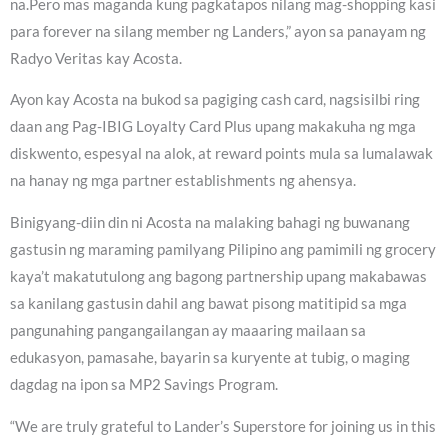
na.Pero mas maganda kung pagkatapos nilang mag-shopping kasi
para forever na silang member ng Landers,” ayon sa panayam ng
Radyo Veritas kay Acosta.
Ayon kay Acosta na bukod sa pagiging cash card, nagsisilbi ring
daan ang Pag-IBIG Loyalty Card Plus upang makakuha ng mga
diskwento, espesyal na alok, at reward points mula sa lumalawak
na hanay ng mga partner establishments ng ahensya.
Binigyang-diin din ni Acosta na malaking bahagi ng buwanang
gastusin ng maraming pamilyang Pilipino ang pamimili ng grocery
kaya’t makatutulong ang bagong partnership upang makabawas
sa kanilang gastusin dahil ang bawat pisong matitipid sa mga
pangunahing pangangailangan ay maaaring mailaan sa
edukasyon, pamasahe, bayarin sa kuryente at tubig, o maging
dagdag na ipon sa MP2 Savings Program.
“We are truly grateful to Lander’s Superstore for joining us in this