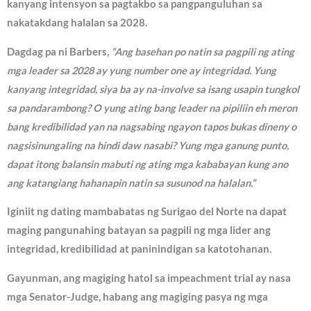
kanyang intensyon sa pagtakbo sa pangpanguluhan sa
nakatakdang halalan sa 2028.
Dagdag pa ni Barbers,
“Ang basehan po natin sa pagpili ng ating
mga leader sa 2028 ay yung number one ay integridad. Yung
kanyang integridad, siya ba ay na-involve sa isang usapin tungkol
sa pandarambong? O yung ating bang leader na pipiliin eh meron
bang kredibilidad yan na nagsabing ngayon tapos bukas dineny o
nagsisinungaling na hindi daw nasabi? Yung mga ganung punto,
dapat itong balansin mabuti ng ating mga kababayan kung ano
ang katangiang hahanapin natin sa susunod na halalan.”
Iginiit ng dating mambabatas ng Surigao del Norte na dapat
maging pangunahing batayan sa pagpili ng mga lider ang
integridad, kredibilidad at paninindigan sa katotohanan.
Gayunman, ang magiging hatol sa impeachment trial ay nasa
mga Senator-Judge, habang ang magiging pasya ng mga