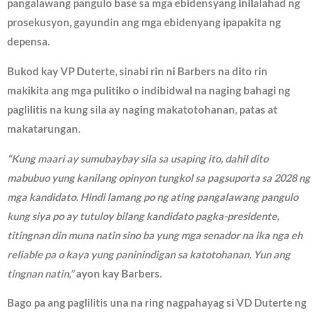
pangalawang pangulo base sa mga ebidensyang inilalahad ng
prosekusyon, gayundin ang mga ebidenyang ipapakita ng
depensa.
Bukod kay VP Duterte, sinabi rin ni Barbers na dito rin
makikita ang mga pulitiko o indibidwal na naging bahagi ng
paglilitis na kung sila ay naging makatotohanan, patas at
makatarungan.
“Kung maari ay sumubaybay sila sa usaping ito, dahil dito
mabubuo yung kanilang opinyon tungkol sa pagsuporta sa 2028 ng
mga kandidato. Hindi lamang po ng ating pangalawang pangulo
kung siya po ay tutuloy bilang kandidato pagka-presidente,
titingnan din muna natin sino ba yung mga senador na ika nga eh
reliable pa o kaya yung paninindigan sa katotohanan. Yun ang
tingnan natin,”
ayon kay Barbers.
Bago pa ang paglilitis una na ring nagpahayag si VD Duterte ng