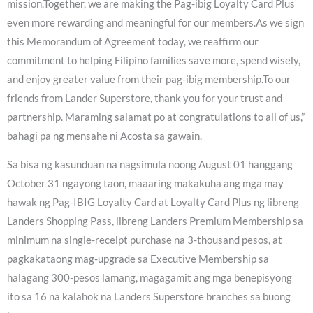
mission.Together, we are making the Pag-ibig Loyalty Card Plus
even more rewarding and meaningful for our members.As we sign
this Memorandum of Agreement today, we reaffirm our
commitment to helping Filipino families save more, spend wisely,
and enjoy greater value from their pag-ibig membership.To our
friends from Lander Superstore, thank you for your trust and
partnership. Maraming salamat po at congratulations to all of us,”
bahagi pa ng mensahe ni Acosta sa gawain.
Sa bisa ng kasunduan na nagsimula noong August 01 hanggang
October 31 ngayong taon, maaaring makakuha ang mga may
hawak ng Pag-IBIG Loyalty Card at Loyalty Card Plus ng libreng
Landers Shopping Pass, libreng Landers Premium Membership sa
minimum na single-receipt purchase na 3-thousand pesos, at
pagkakataong mag-upgrade sa Executive Membership sa
halagang 300-pesos lamang, magagamit ang mga benepisyong
ito sa 16 na kalahok na Landers Superstore branches sa buong