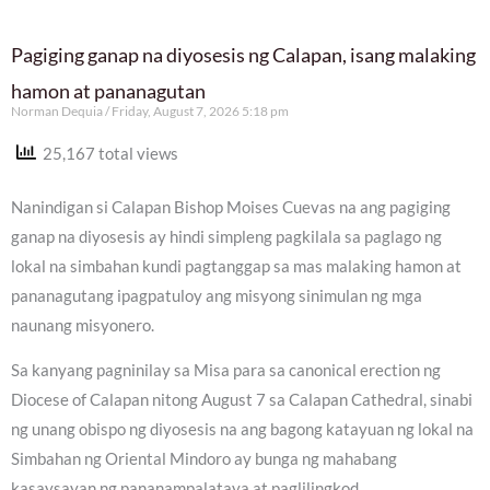
Pagiging ganap na diyosesis ng Calapan, isang malaking
hamon at pananagutan
Norman Dequia
Friday, August 7, 2026 5:18 pm
25,167 total views
Nanindigan si Calapan Bishop Moises Cuevas na ang pagiging
ganap na diyosesis ay hindi simpleng pagkilala sa paglago ng
lokal na simbahan kundi pagtanggap sa mas malaking hamon at
pananagutang ipagpatuloy ang misyong sinimulan ng mga
naunang misyonero.
Sa kanyang pagninilay sa Misa para sa canonical erection ng
Diocese of Calapan nitong August 7 sa Calapan Cathedral, sinabi
ng unang obispo ng diyosesis na ang bagong katayuan ng lokal na
Simbahan ng Oriental Mindoro ay bunga ng mahabang
kasaysayan ng pananampalataya at paglilingkod.