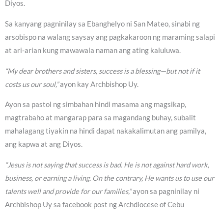
Diyos.
Sa kanyang pagninilay sa Ebanghelyo ni San Mateo, sinabi ng
arsobispo na walang saysay ang pagkakaroon ng maraming salapi
at ari-arian kung mawawala naman ang ating kaluluwa.
“My dear brothers and sisters, success is a blessing—but not if it
costs us our soul,”
ayon kay Archbishop Uy.
Ayon sa pastol ng simbahan hindi masama ang magsikap,
magtrabaho at mangarap para sa magandang buhay, subalit
mahalagang tiyakin na hindi dapat nakakalimutan ang pamilya,
ang kapwa at ang Diyos.
“Jesus is not saying that success is bad. He is not against hard work,
business, or earning a living. On the contrary, He wants us to use our
talents well and provide for our families,”
ayon sa pagninilay ni
Archbishop Uy sa facebook post ng Archdiocese of Cebu