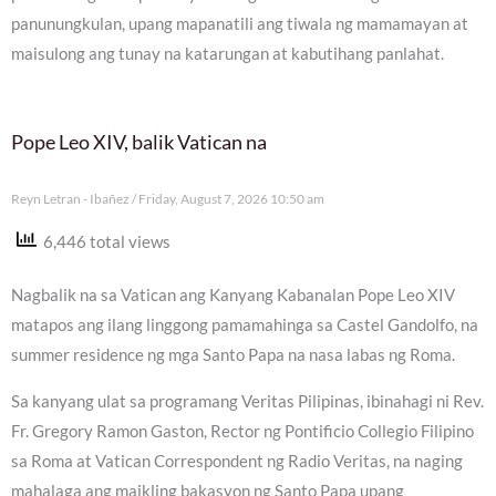
panunungkulan, upang mapanatili ang tiwala ng mamamayan at
maisulong ang tunay na katarungan at kabutihang panlahat.
Pope Leo XIV, balik Vatican na
Reyn Letran - Ibañez
Friday, August 7, 2026 10:50 am
6,446 total views
Nagbalik na sa Vatican ang Kanyang Kabanalan Pope Leo XIV
matapos ang ilang linggong pamamahinga sa Castel Gandolfo, na
summer residence ng mga Santo Papa na nasa labas ng Roma.
Sa kanyang ulat sa programang Veritas Pilipinas, ibinahagi ni Rev.
Fr. Gregory Ramon Gaston, Rector ng Pontificio Collegio Filipino
sa Roma at Vatican Correspondent ng Radio Veritas, na naging
mahalaga ang maikling bakasyon ng Santo Papa upang