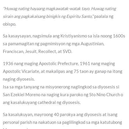
“Huwag nating hayaang magkawatak-watak tayo. Huwag nating
sirain ang pagkakaisang binigkis ng Espiritu Santo,”
paalala ng
obispo.
Sa kasaysayan, nagsimula ang Kristiyanismo sa isla noong 1600s
sa pamamagitan ng pagmimisyon ng mga Augustinian,
Franciscan, Jesuit, Recollect, at SVD.
1936 nang maging Apostolic Prefecture, 1961 nang maging
Apostolic Vicariate, at makalipas ang 75 taon ay ganap na itong
naging diyosesis.
Isa sa mga tanyang na misyonerong naglingkod sa diyosesis si
San Ezekiel Moreno na naging kura paroko ng Sto Nino Church o
ang kasalukuyang cathedral ng diyosesis.
Sa kasalukuyan, mayroong 40 parokya ang diyosesis at isang
personal parish na nakatuon sa paglilingkod sa mga katutubong