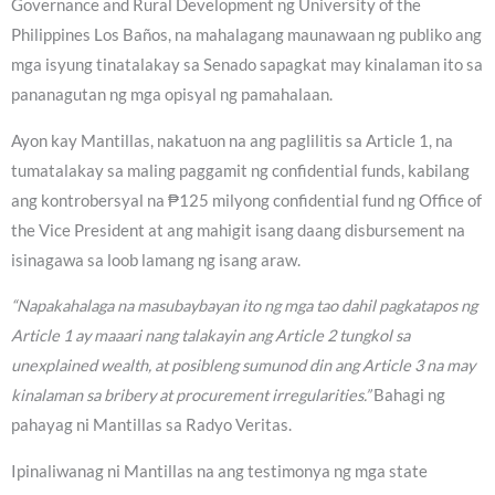
Governance and Rural Development ng University of the
Philippines Los Baños, na mahalagang maunawaan ng publiko ang
mga isyung tinatalakay sa Senado sapagkat may kinalaman ito sa
pananagutan ng mga opisyal ng pamahalaan.
Ayon kay Mantillas, nakatuon na ang paglilitis sa Article 1, na
tumatalakay sa maling paggamit ng confidential funds, kabilang
ang kontrobersyal na ₱125 milyong confidential fund ng Office of
the Vice President at ang mahigit isang daang disbursement na
isinagawa sa loob lamang ng isang araw.
“Napakahalaga na masubaybayan ito ng mga tao dahil pagkatapos ng
Article 1 ay maaari nang talakayin ang Article 2 tungkol sa
unexplained wealth, at posibleng sumunod din ang Article 3 na may
kinalaman sa bribery at procurement irregularities.”
Bahagi ng
pahayag ni Mantillas sa Radyo Veritas.
Ipinaliwanag ni Mantillas na ang testimonya ng mga state