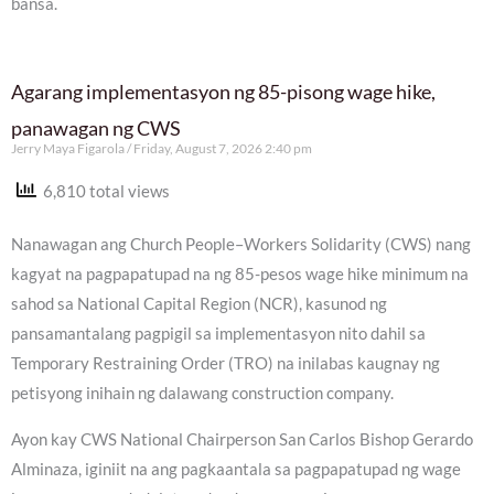
bansa.
Agarang implementasyon ng 85-pisong wage hike,
panawagan ng CWS
Jerry Maya Figarola
Friday, August 7, 2026 2:40 pm
6,810 total views
Nanawagan ang Church People–Workers Solidarity (CWS) nang
kagyat na pagpapatupad na ng 85-pesos wage hike minimum na
sahod sa National Capital Region (NCR), kasunod ng
pansamantalang pagpigil sa implementasyon nito dahil sa
Temporary Restraining Order (TRO) na inilabas kaugnay ng
petisyong inihain ng dalawang construction company.
Ayon kay CWS National Chairperson San Carlos Bishop Gerardo
Alminaza, iginiit na ang pagkaantala sa pagpapatupad ng wage