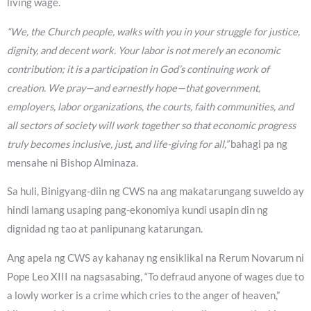
living wage.
“We, the Church people, walks with you in your struggle for justice,
dignity, and decent work. Your labor is not merely an economic
contribution; it is a participation in God’s continuing work of
creation. We pray—and earnestly hope—that government,
employers, labor organizations, the courts, faith communities, and
all sectors of society will work together so that economic progress
truly becomes inclusive, just, and life-giving for all,”
bahagi pa ng
mensahe ni Bishop Alminaza.
Sa huli, Binigyang-diin ng CWS na ang makatarungang suweldo ay
hindi lamang usaping pang-ekonomiya kundi usapin din ng
dignidad ng tao at panlipunang katarungan.
Ang apela ng CWS ay kahanay ng ensiklikal na Rerum Novarum ni
Pope Leo XIII na nagsasabing, “To defraud anyone of wages due to
a lowly worker is a crime which cries to the anger of heaven,”