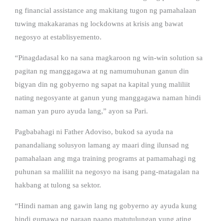
ng financial assistance ang makitang tugon ng pamahalaan
tuwing makakaranas ng lockdowns at krisis ang bawat
negosyo at establisyemento.
“Pinagdadasal ko na sana magkaroon ng win-win solution sa
pagitan ng manggagawa at ng namumuhunan ganun din
bigyan din ng gobyerno ng sapat na kapital yung maliliit
nating negosyante at ganun yung manggagawa naman hindi
naman yan puro ayuda lang,” ayon sa Pari.
Pagbabahagi ni Father Adoviso, bukod sa ayuda na
panandaliang solusyon lamang ay maari ding ilunsad ng
pamahalaan ang mga training programs at pamamahagi ng
puhunan sa maliliit na negosyo na isang pang-matagalan na
hakbang at tulong sa sektor.
“Hindi naman ang gawin lang ng gobyerno ay ayuda kung
hindi gumawa ng paraan paano matutulungan yung ating