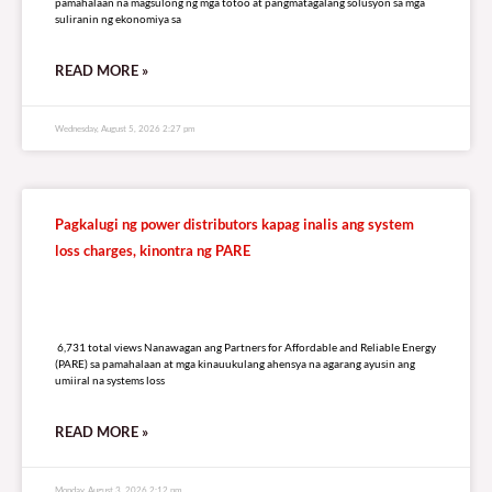
pamahalaan na magsulong ng mga totoo at pangmatagalang solusyon sa mga
suliranin ng ekonomiya sa
READ MORE »
Wednesday, August 5, 2026 2:27 pm
Pagkalugi ng power distributors kapag inalis ang system
loss charges, kinontra ng PARE
6,731 total views
6,731 total views Nanawagan ang Partners for Affordable and Reliable Energy
(PARE) sa pamahalaan at mga kinauukulang ahensya na agarang ayusin ang
umiiral na systems loss
READ MORE »
Monday, August 3, 2026 2:12 pm