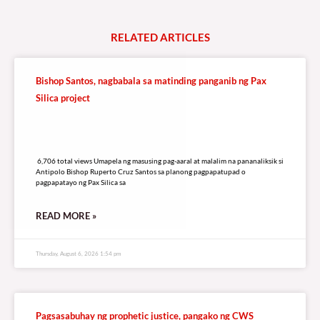
RELATED
A
R
T
I
C
L
E
S
Bishop Santos, nagbabala sa matinding panganib ng Pax
Silica project
6,706 total views
6,706 total views Umapela ng masusing pag-aaral at malalim na pananaliksik si
Antipolo Bishop Ruperto Cruz Santos sa planong pagpapatupad o
pagpapatayo ng Pax Silica sa
READ MORE »
Thursday, August 6, 2026 1:54 pm
Pagsasabuhay ng prophetic justice, pangako ng CWS