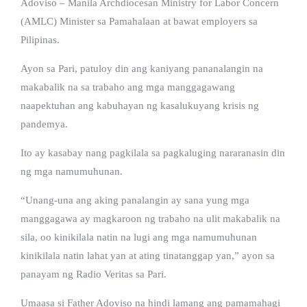
Adoviso – Manila Archdiocesan Ministry for Labor Concern
(AMLC) Minister sa Pamahalaan at bawat employers sa
Pilipinas.
Ayon sa Pari, patuloy din ang kaniyang pananalangin na
makabalik na sa trabaho ang mga manggagawang
naapektuhan ang kabuhayan ng kasalukuyang krisis ng
pandemya.
Ito ay kasabay nang pagkilala sa pagkaluging nararanasin din
ng mga namumuhunan.
“Unang-una ang aking panalangin ay sana yung mga
manggagawa ay magkaroon ng trabaho na ulit makabalik na
sila, oo kinikilala natin na lugi ang mga namumuhunan
kinikilala natin lahat yan at ating tinatanggap yan,” ayon sa
panayam ng Radio Veritas sa Pari.
Umaasa si Father Adoviso na hindi lamang ang pamamahagi