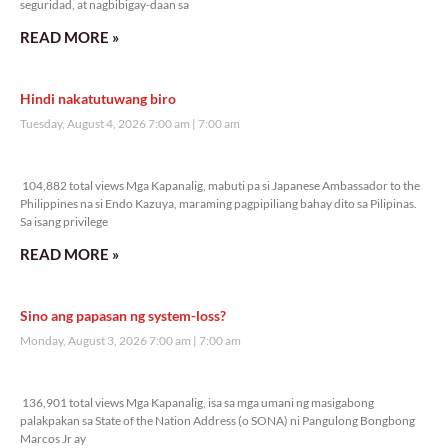
seguridad, at nagbibigay-daan sa
READ MORE »
Hindi nakatutuwang biro
Tuesday, August 4, 2026 7:00 am
7:00 am
104,882 total views
104,882 total views Mga Kapanalig, mabuti pa si Japanese Ambassador to the
Philippines na si Endo Kazuya, maraming pagpipiliang bahay dito sa Pilipinas.
Sa isang privilege
READ MORE »
Sino ang papasan ng system-loss?
Monday, August 3, 2026 7:00 am
7:00 am
136,901 total views
136,901 total views Mga Kapanalig, isa sa mga umani ng masigabong
palakpakan sa State of the Nation Address (o SONA) ni Pangulong Bongbong
Marcos Jr ay