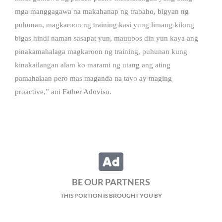
mga manggagawa na makahanap ng trabaho, bigyan ng
puhunan, magkaroon ng training kasi yung limang kilong
bigas hindi naman sasapat yun, mauubos din yun kaya ang
pinakamahalaga magkaroon ng training, puhunan kung
kinakailangan alam ko marami ng utang ang ating
pamahalaan pero mas maganda na tayo ay maging
proactive,” ani Father Adoviso.
BE OUR PARTNERS
THIS PORTION IS BROUGHT YOU BY