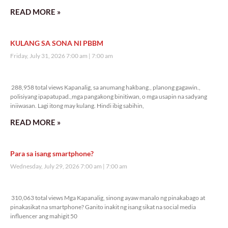
READ MORE »
KULANG SA SONA NI PBBM
Friday, July 31, 2026 7:00 am
7:00 am
288,958 total views
288,958 total views Kapanalig, sa anumang hakbang., planong gagawin.,
polisiyang ipapatupad.,mga pangakong binitiwan, o mga usapin na sadyang
iniiwasan. Lagi itong may kulang. Hindi ibig sabihin,
READ MORE »
Para sa isang smartphone?
Wednesday, July 29, 2026 7:00 am
7:00 am
310,063 total views
310,063 total views Mga Kapanalig, sinong ayaw manalo ng pinakabago at
pinakasikat na smartphone? Ganito inakit ng isang sikat na social media
influencer ang mahigit 50