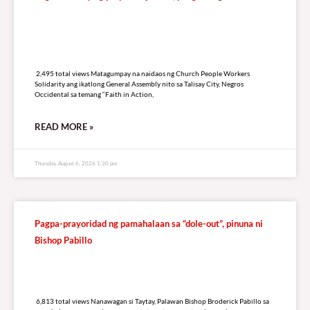
2,495 total views
2,495 total views Matagumpay na naidaos ng Church People Workers
Solidarity ang ikatlong General Assembly nito sa Talisay City, Negros
Occidental sa temang “Faith in Action,
READ MORE »
Thursday, August 6, 2026 1:30 pm
Pagpa-prayoridad ng pamahalaan sa “dole-out”, pinuna ni
Bishop Pabillo
6,813 total views
6,813 total views Nanawagan si Taytay, Palawan Bishop Broderick Pabillo sa